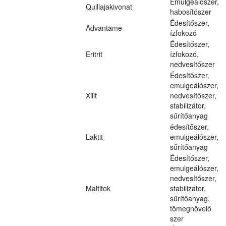
Emulgeálószer,
Quillajakivonat
habosítószer
Édesítőszer,
Advantame
ízfokozó
Édesítőszer,
Eritrit
ízfokozó,
nedvesítőszer
Édesítőszer,
emulgeálószer,
Xilit
nedvesítőszer,
stabilizátor,
sűrítőanyag
édesítőszer,
Laktit
emulgeálószer,
sűrítőanyag
Édesítőszer,
emulgeálószer,
nedvesítőszer,
Maltitok
stabilizátor,
sűrítőanyag,
tömegnövelő
szer