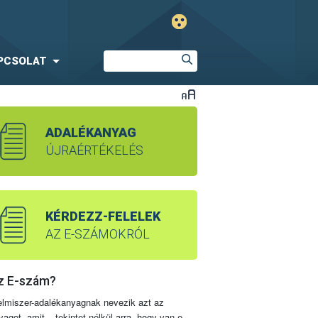
PCSOLAT
ADALÉKANYAG
ÚJRAÉRTÉKELÉS
KÉRDEZZ-FELELEK
AZ E-SZÁMOKRÓL
z E-szám?
elmiszer-adalékanyagnak nevezik azt az
yagot, amit – tekintet nélkül arra, hogy van-e