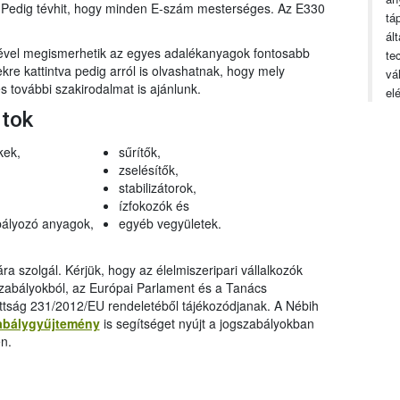
n. Pedig tévhit, hogy minden E-szám mesterséges. Az E330
tá
ál
gével megismerhetik az egyes adalékanyagok fontosabb
te
ekre kattintva pedig arról is olvashatnak, hogy mely
vá
 további szakirodalmat is ajánlunk.
el
rtok
kek,
sűrítők,
zselésítők,
stabilizátorok,
ízfokozók és
ályozó anyagok,
egyéb vegyületek.
a szolgál. Kérjük, hogy az élelmiszeripari vállalkozók
szabályokból, az Európai Parlament és a Tanács
ttság 231/2012/EU rendeletéből tájékozódjanak. A Nébih
abálygyűjtemény
is segítséget nyújt a jogszabályokban
n.