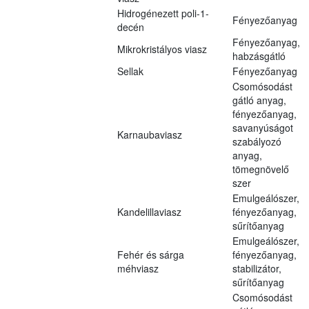
Hidrogénezett poli-1-
Fényezőanyag
decén
Fényezőanyag,
Mikrokristályos viasz
habzásgátló
Sellak
Fényezőanyag
Csomósodást
gátló anyag,
fényezőanyag,
savanyúságot
Karnaubaviasz
szabályozó
anyag,
tömegnövelő
szer
Emulgeálószer,
Kandelillaviasz
fényezőanyag,
sűrítőanyag
Emulgeálószer,
Fehér és sárga
fényezőanyag,
méhviasz
stabilizátor,
sűrítőanyag
Csomósodást