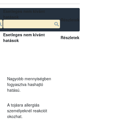
Esetleges nem kívánt
hatások
Részletek
Esetleges nem kívánt
Részletek
hatások
Nagyobb mennyiségben
fogyasztva hashajtó
hatású.
A tojásra allergiás
személyeknél reakciót
okozhat.