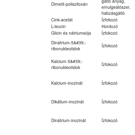
gátló anyag,
Dimetil-polisziloxán
emulgeálószer,
habzásgátló
Cink-acetát
Ízfokozó
L-leucin
Hordozó
Glicin és nátriumsója
Ízfokozó
Dinátrium-5&#39;-
Ízfokozó
ribonukleotidok
Kalcium-5&#39;-
Ízfokozó
ribonukleotidok
Kalcium-inozinát
Ízfokozó
Dikálium-inozinát
Ízfokozó
Dinátrium-inozinát
Ízfokozó