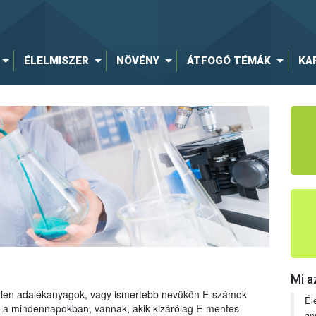
ÉLELMISZER
NÖVÉNY
ÁTFOGÓ TÉMÁK
KA
Mi a
tetlen adalékanyagok, vagy ismertebb nevükön E-számok
Él
ng a mindennapokban, vannak, akik kizárólag E-mentes
an