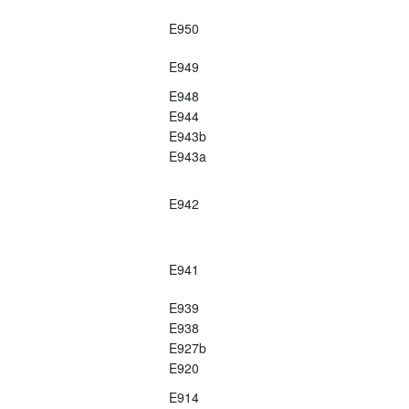
E950
E949
E948
E944
E943b
E943a
E942
E941
E939
E938
E927b
E920
E914