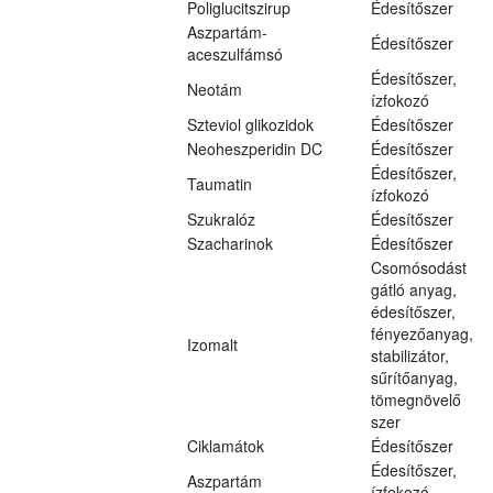
Poliglucitszirup
Édesítőszer
Aszpartám-
Édesítőszer
aceszulfámsó
Édesítőszer,
Neotám
ízfokozó
Szteviol glikozidok
Édesítőszer
Neoheszperidin DC
Édesítőszer
Édesítőszer,
Taumatin
ízfokozó
Szukralóz
Édesítőszer
Szacharinok
Édesítőszer
Csomósodást
gátló anyag,
édesítőszer,
fényezőanyag,
Izomalt
stabilizátor,
sűrítőanyag,
tömegnövelő
szer
Ciklamátok
Édesítőszer
Édesítőszer,
Aszpartám
ízfokozó