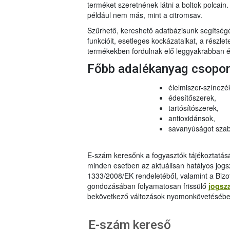
terméket szeretnének látni a boltok polcai
például nem más, mint a citromsav.
Szűrhető, kereshető adatbázisunk segítsé
funkcióit, esetleges kockázataikat, a részlet
termékekben fordulnak elő leggyakrabban és
Főbb adalékanyag csopo
élelmiszer-színezé
édesítőszerek,
tartósítószerek,
antioxidánsok,
savanyúságot szab
E-szám keresőnk a fogyasztók tájékoztatásár
minden esetben az aktuálisan hatályos jog
1333/2008/EK rendeletéből, valamint a Bizo
gondozásában folyamatosan frissülő
jogsz
bekövetkező változások nyomonkövetésébe
E-szám kereső