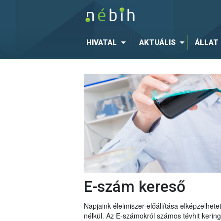
HIVATAL
AKTUÁLIS
ÁLLAT
E-szám kereső
Napjaink élelmiszer-előállítása elképzelhe
nélkül. Az E-számokról számos tévhit keri