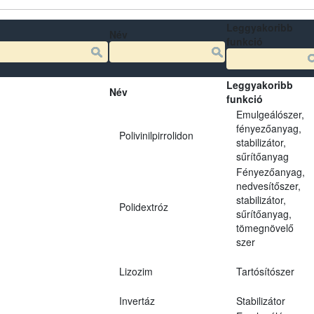
Leggyakoribb
Név
funkció
Leggyakoribb
Név
funkció
Emulgeálószer,
fényezőanyag,
Polivinilpirrolidon
stabilizátor,
sűrítőanyag
Fényezőanyag,
nedvesítőszer,
stabilizátor,
Polidextróz
sűrítőanyag,
tömegnövelő
szer
Lizozim
Tartósítószer
Invertáz
Stabilizátor