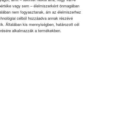
pértéke vagy sem – élelmiszerként önmagában
talában nem fogyasztanak, ám az élelmiszerhez
chnológiai célból hozzáadva annak részévé
lik. Általában kis mennyiségben, határozott cél
érésére alkalmazzák a termékekben.