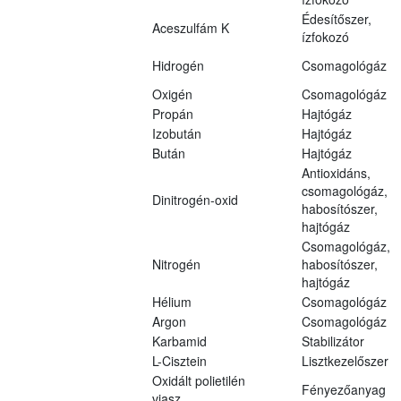
Édesítőszer,
Aceszulfám K
ízfokozó
Hidrogén
Csomagológáz
Oxigén
Csomagológáz
Propán
Hajtógáz
Izobután
Hajtógáz
Bután
Hajtógáz
Antioxidáns,
csomagológáz,
Dinitrogén-oxid
habosítószer,
hajtógáz
Csomagológáz,
Nitrogén
habosítószer,
hajtógáz
Hélium
Csomagológáz
Argon
Csomagológáz
Karbamid
Stabilizátor
L-Cisztein
Lisztkezelőszer
Oxidált polietilén
Fényezőanyag
viasz