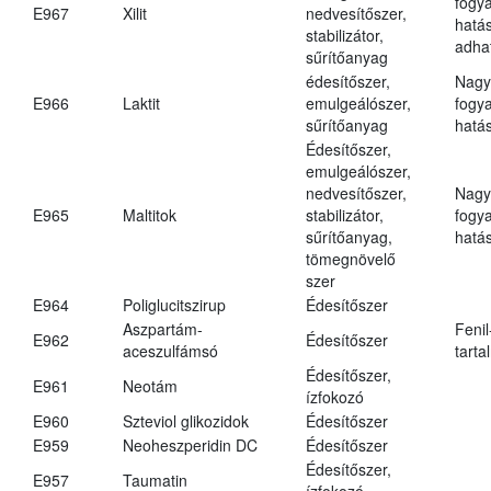
fogy
E967
Xilit
nedvesítőszer,
hatá
stabilizátor,
adha
sűrítőanyag
édesítőszer,
Nagy
E966
Laktit
emulgeálószer,
fogy
sűrítőanyag
hatá
Édesítőszer,
emulgeálószer,
nedvesítőszer,
Nagy
E965
Maltitok
stabilizátor,
fogy
sűrítőanyag,
hatá
tömegnövelő
szer
E964
Poliglucitszirup
Édesítőszer
Aszpartám-
Fenil
E962
Édesítőszer
aceszulfámsó
tarta
Édesítőszer,
E961
Neotám
ízfokozó
E960
Szteviol glikozidok
Édesítőszer
E959
Neoheszperidin DC
Édesítőszer
Édesítőszer,
E957
Taumatin
ízfokozó