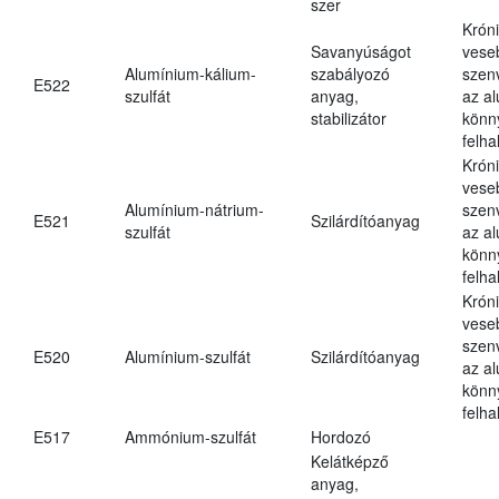
szer
Krón
Savanyúságot
vese
Alumínium-kálium-
szabályozó
szen
E522
szulfát
anyag,
az a
stabilizátor
könn
felh
Krón
vese
Alumínium-nátrium-
szen
E521
Szilárdítóanyag
szulfát
az a
könn
felh
Krón
vese
szen
E520
Alumínium-szulfát
Szilárdítóanyag
az a
könn
felh
E517
Ammónium-szulfát
Hordozó
Kelátképző
anyag,