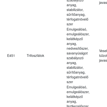
javas
anyag,
stabilizátor,
sűrítőanyag,
térfogatnövelő
szer
Emulgeálósó,
emulgeálószer,
kelátképző
anyag,
nedvesítőszer,
Vese
savanyúságot
E451
Trifoszfátok
túlzo
szabályozó
javas
anyag,
stabilizátor,
sűrítőanyag,
térfogatnövelő
szer
Emulgeálósó,
emulgeálószer,
kelátképző
anyag,
lisztkezelőszer,