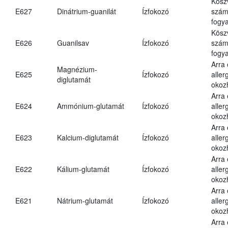
Kösz
E627
Dinátrium-guanilát
Ízfokozó
számá
fogya
Kösz
E626
Guanilsav
Ízfokozó
számá
fogya
Arra
Magnézium-
E625
Ízfokozó
aller
diglutamát
okoz
Arra
E624
Ammónium-glutamát
Ízfokozó
aller
okoz
Arra
E623
Kalcium-diglutamát
Ízfokozó
aller
okoz
Arra
E622
Kálium-glutamát
Ízfokozó
aller
okoz
Arra
E621
Nátrium-glutamát
Ízfokozó
aller
okoz
Arra