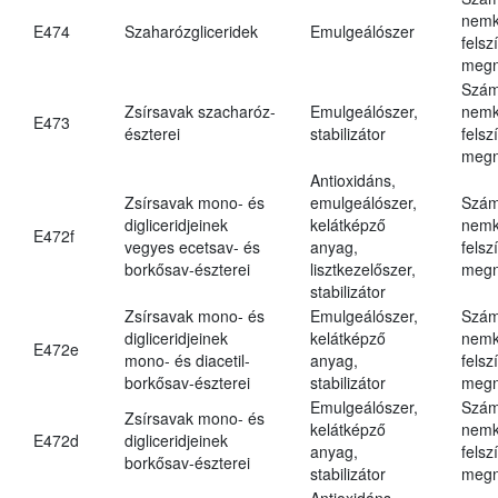
nemk
E474
Szaharózgliceridek
Emulgeálószer
felsz
megn
Szám
Zsírsavak szacharóz-
Emulgeálószer,
nemk
E473
észterei
stabilizátor
felsz
megn
Antioxidáns,
Zsírsavak mono- és
emulgeálószer,
Szám
digliceridjeinek
kelátképző
nemk
E472f
vegyes ecetsav- és
anyag,
felsz
borkősav-észterei
lisztkezelőszer,
megn
stabilizátor
Zsírsavak mono- és
Emulgeálószer,
Szám
digliceridjeinek
kelátképző
nemk
E472e
mono- és diacetil-
anyag,
felsz
borkősav-észterei
stabilizátor
megn
Emulgeálószer,
Szám
Zsírsavak mono- és
kelátképző
nemk
E472d
digliceridjeinek
anyag,
felsz
borkősav-észterei
stabilizátor
megn
Antioxidáns,