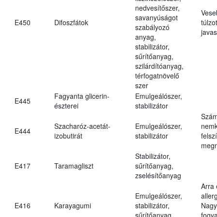
nedvesítőszer,
Vese
savanyúságot
E450
Difoszfátok
túlzo
szabályozó
javas
anyag,
stabilizátor,
sűrítőanyag,
szilárdítóanyag,
térfogatnövelő
szer
Fagyanta glicerin-
Emulgeálószer,
E445
észterei
stabilizátor
Szám
Szacharóz-acetát-
Emulgeálószer,
nemk
E444
izobutirát
stabilizátor
felsz
megn
Stabilizátor,
E417
Taramagliszt
sűrítőanyag,
zselésítőanyag
Arra
Emulgeálószer,
aller
E416
Karayagumi
stabilizátor,
Nagy
sűrítőanyag
fogy