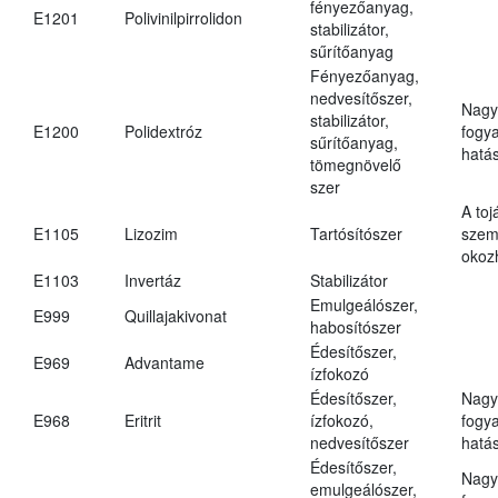
fényezőanyag,
E1201
Polivinilpirrolidon
stabilizátor,
sűrítőanyag
Fényezőanyag,
nedvesítőszer,
Nagy
stabilizátor,
E1200
Polidextróz
fogy
sűrítőanyag,
hatá
tömegnövelő
szer
A toj
E1105
Lizozim
Tartósítószer
szem
okoz
E1103
Invertáz
Stabilizátor
Emulgeálószer,
E999
Quillajakivonat
habosítószer
Édesítőszer,
E969
Advantame
ízfokozó
Édesítőszer,
Nagy
E968
Eritrit
ízfokozó,
fogy
nedvesítőszer
hatá
Édesítőszer,
Nagy
emulgeálószer,