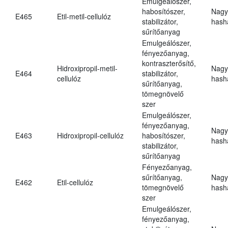
Emulgeálószer,
habosítószer,
Nagy
E465
Etil-metil-cellulóz
stabilizátor,
hasha
sűrítőanyag
Emulgeálószer,
fényezőanyag,
kontraszterősítő,
Hidroxipropil-metil-
Nagy
E464
stabilizátor,
cellulóz
hasha
sűrítőanyag,
tömegnövelő
szer
Emulgeálószer,
fényezőanyag,
Nagy
E463
Hidroxipropil-cellulóz
habosítószer,
hasha
stabilizátor,
sűrítőanyag
Fényezőanyag,
sűrítőanyag,
Nagy
E462
Etil-cellulóz
tömegnövelő
hasha
szer
Emulgeálószer,
fényezőanyag,