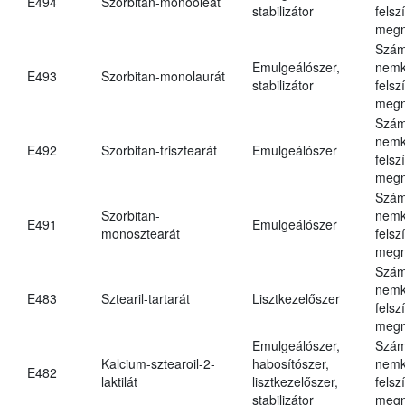
E494
Szorbitan-monooleát
stabilizátor
felsz
megn
Szám
Emulgeálószer,
nemk
E493
Szorbitan-monolaurát
stabilizátor
felsz
megn
Szám
nemk
E492
Szorbitan-trisztearát
Emulgeálószer
felsz
megn
Szám
Szorbitan-
nemk
E491
Emulgeálószer
monosztearát
felsz
megn
Szám
nemk
E483
Sztearil-tartarát
Lisztkezelőszer
felsz
megn
Emulgeálószer,
Szám
Kalcium-sztearoil-2-
habosítószer,
nemk
E482
laktilát
lisztkezelőszer,
felsz
stabilizátor
megn