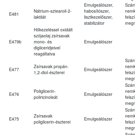
Emulgeálószer,
Szám
Nátrium-sztearoil-2-
habosítószer,
nemk
E481
laktilát
lisztkezelőszer,
felsz
stabilizátor
megn
Hőkezeléssel oxidált
szójaolaj zsírsavak
E479b
mono- és
Emulgeálószer
digliceridjeivel
reagáltatva
Szám
Zsírsavak propán-
nemk
E477
Emulgeálószer
1,2-diol-észterei
felsz
megn
Szám
Poliglicerin-
nemk
E476
Emulgeálószer
poliricinoleát
felsz
megn
Szám
Zsírsavak
nemk
E475
Emulgeálószer
poliglicerin-észterei
felsz
megn
Szám