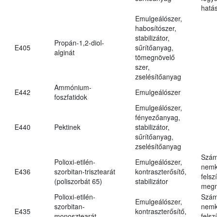
hatá
Emulgeálószer,
habosítószer,
stabilizátor,
Propán-1,2-diol-
E405
sűrítőanyag,
alginát
tömegnövelő
szer,
zselésítőanyag
Ammónium-
E442
Emulgeálószer
foszfatidok
Emulgeálószer,
fényezőanyag,
E440
Pektinek
stabilizátor,
sűrítőanyag,
zselésítőanyag
Szám
Polioxi-etilén-
Emulgeálószer,
nemk
E436
szorbitan-trisztearát
kontraszterősítő,
felsz
(poliszorbát 65)
stabilizátor
megn
Polioxi-etilén-
Szám
Emulgeálószer,
szorbitan-
nemk
E435
kontraszterősítő,
monosztearát
felsz