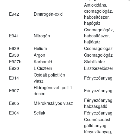
Antioxidáns,
csomagológáz,
E942
Dinitrogén-oxid
habosítószer,
hajtógáz
Csomagológáz,
E941
Nitrogén
habosítószer,
hajtógáz
E939
Hélium
Csomagológáz
E938
Argon
Csomagológáz
E927b
Karbamid
Stabilizátor
E920
L-Cisztein
Lisztkezelőszer
Oxidált polietilén
E914
Fényezőanyag
viasz
Hidrogénezett poli-1-
E907
Fényezőanyag
decén
Fényezőanyag,
E905
Mikrokristályos viasz
habzásgátló
E904
Sellak
Fényezőanyag
Csomósodást
gátló anyag,
fényezőanyag,