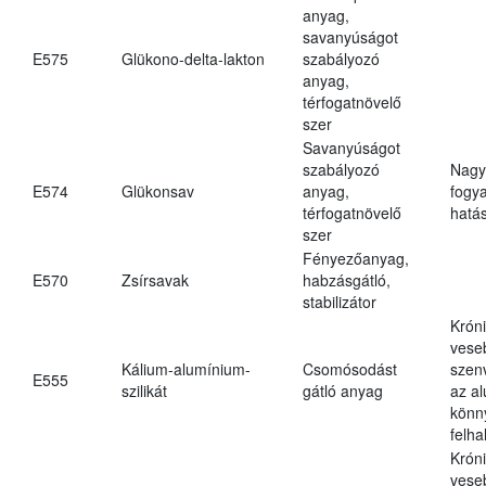
anyag,
savanyúságot
E575
Glükono-delta-lakton
szabályozó
anyag,
térfogatnövelő
szer
Savanyúságot
szabályozó
Nagy
E574
Glükonsav
anyag,
fogy
térfogatnövelő
hatá
szer
Fényezőanyag,
E570
Zsírsavak
habzásgátló,
stabilizátor
Krón
vese
Kálium-alumínium-
Csomósodást
szen
E555
szilikát
gátló anyag
az a
könn
felh
Krón
vese