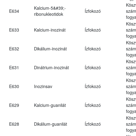
Kösz
Kalcium-5&#39;-
E634
Ízfokozó
számá
ribonukleotidok
fogya
Kösz
E633
Kalcium-inozinát
Ízfokozó
számá
fogya
Kösz
E632
Dikálium-inozinát
Ízfokozó
számá
fogya
Kösz
E631
Dinátrium-inozinát
Ízfokozó
számá
fogya
Kösz
E630
Inozinsav
Ízfokozó
számá
fogya
Kösz
E629
Kalcium-guanilát
Ízfokozó
számá
fogya
Kösz
E628
Dikálium-guanilát
Ízfokozó
számá
fogya