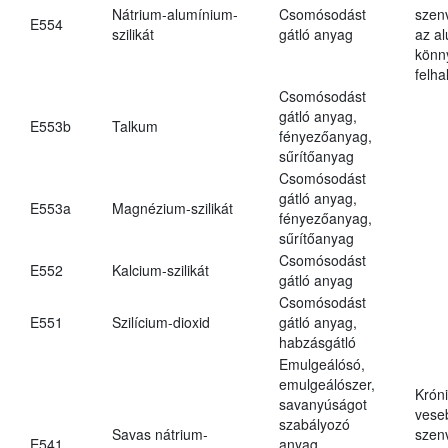
Nátrium-alumínium-
Csomósodást
szen
E554
szilikát
gátló anyag
az a
könn
felh
Csomósodást
gátló anyag,
E553b
Talkum
fényezőanyag,
sűrítőanyag
Csomósodást
gátló anyag,
E553a
Magnézium-szilikát
fényezőanyag,
sűrítőanyag
Csomósodást
E552
Kalcium-szilikát
gátló anyag
Csomósodást
E551
Szilícium-dioxid
gátló anyag,
habzásgátló
Emulgeálósó,
emulgeálószer,
Krón
savanyúságot
vese
szabályozó
Savas nátrium-
szen
E541
anyag,