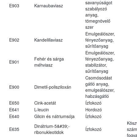
savanyúságot
E903
Karnaubaviasz
szabályozó
anyag,
tömegnövelő
szer
Emulgeálószer,
E902
Kandelillaviasz
fényezőanyag,
sűrítőanyag
Emulgeálószer,
Fehér és sárga
fényezőanyag,
E901
méhviasz
stabilizátor,
sűrítőanyag
Csomósodást
gátló anyag,
E900
Dimetil-polisziloxán
emulgeálószer,
habzásgátló
E650
Cink-acetát
Ízfokozó
E641
L-leucin
Hordozó
E640
Glicin és nátriumsója
Ízfokozó
Kösz
Dinátrium-5&#39;-
E635
Ízfokozó
számá
ribonukleotidok
fogya