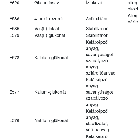
E620
Glutaminsav
Ízfokozó
aller
okoz
Aller
E586
4-hexil-rezorcin
Antioxidáns
bőrir
E585
Vas(II)-laktát
Stabilizátor
E579
Vas(II)-glükonát
Stabilizátor
Kelátképző
anyag,
savanyúságot
E578
Kalcium-glükonát
szabályozó
anyag,
szilárdítóanyag
Kelátképző
anyag,
E577
Kálium-glükonát
savanyúságot
szabályozó
anyag
Kelátképző
anyag,
E576
Nátrium-glükonát
stabilizátor,
sűrítőanyag
Kelátképző