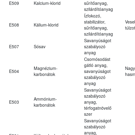
E509
Kalcium-klorid
sűrítőanyag,
szilárdítóanyag
Ízfokozó,
stabilizátor,
Vese
E508
Kálium-klorid
sűrítőanyag,
túlzo
szilárdítóanyag
Savanyúságot
E507
Sósav
szabályozó
anyag
Csomósodást
gátló anyag,
Magnézium-
Nagy
E504
savanyúságot
karbonátok
hasm
szabályozó
anyag
Savanyúságot
szabályozó
Ammónium-
E503
anyag,
karbonátok
térfogatnövelő
szer
Savanyúságot
szabályozó
anyag,