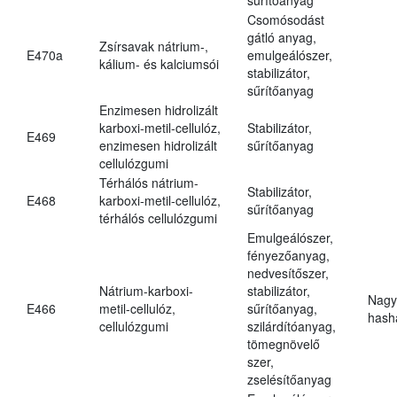
Csomósodást
gátló anyag,
Zsírsavak nátrium-,
E470a
emulgeálószer,
kálium- és kalciumsói
stabilizátor,
sűrítőanyag
Enzimesen hidrolizált
karboxi-metil-cellulóz,
Stabilizátor,
E469
enzimesen hidrolizált
sűrítőanyag
cellulózgumi
Térhálós nátrium-
Stabilizátor,
E468
karboxi-metil-cellulóz,
sűrítőanyag
térhálós cellulózgumi
Emulgeálószer,
fényezőanyag,
nedvesítőszer,
Nátrium-karboxi-
stabilizátor,
Nagy
E466
metil-cellulóz,
sűrítőanyag,
hasha
cellulózgumi
szilárdítóanyag,
tömegnövelő
szer,
zselésítőanyag