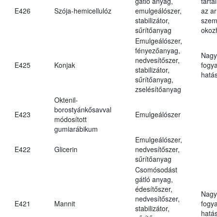
gátló anyag,
tarta
E426
Szója-hemicellulóz
emulgeálószer,
az ar
stabilizátor,
szem
sűrítőanyag
okoz
Emulgeálószer,
fényezőanyag,
Nagy
nedvesítőszer,
E425
Konjak
fogy
stabilizátor,
hatá
sűrítőanyag,
zselésítőanyag
Oktenil-
borostyánkősavval
E423
Emulgeálószer
módosított
gumiarábikum
Emulgeálószer,
E422
Glicerin
nedvesítőszer,
sűrítőanyag
Csomósodást
gátló anyag,
édesítőszer,
Nagy
nedvesítőszer,
E421
Mannit
fogy
stabilizátor,
hatá