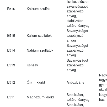
lisztkezelőszer,
savanyúságot
E516
Kalcium-szulfát
szabályozó
anyag,
stabilizátor,
szilárdítóanyag
Savanyúságot
E515
Kálium-szulfátok
szabályozó
anyag
Savanyúságot
E514
Nátrium-szulfátok
szabályozó
anyag
Savanyúságot
E513
Kénsav
szabályozó
anyag
Nagy
fogy
E512
Ón(II)-klorid
Antioxidáns
gyom
okoz
Stabilizátor,
Nagy
E511
Magnézium-klorid
szilárdítóanyag
hasm
Stabilizátor,