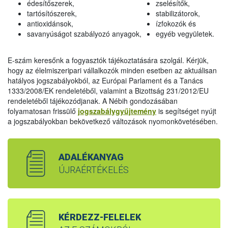
édesítőszerek,
zselésítők,
tartósítószerek,
stabilizátorok,
antioxidánsok,
ízfokozók és
savanyúságot szabályozó anyagok,
egyéb vegyületek.
E-szám keresőnk a fogyasztók tájékoztatására szolgál. Kérjük,
hogy az élelmiszeripari vállalkozók minden esetben az aktuálisan
hatályos jogszabályokból, az Európai Parlament és a Tanács
1333/2008/EK rendeletéből, valamint a Bizottság 231/2012/EU
rendeletéből tájékozódjanak. A Nébih gondozásában
folyamatosan frissülő
jogszabálygyűjtemény
is segítséget nyújt
a jogszabályokban bekövetkező változások nyomonkövetésében.
ADALÉKANYAG
ÚJRAÉRTÉKELÉS
KÉRDEZZ-FELELEK