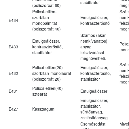
stabilizátor
(poliszorbát 60)
megn
Polioxi-etilén-
Szám
szorbitan-
Emulgeálószer,
nemk
E434
monopalmitát
kontraszterősítő
felsz
(poliszorbát 40)
megn
Számos (akár
Emulgeálószer,
nemkívánatos)
Polio
E433
kontraszterősítő,
anyag
mono
stabilizátor
felszívódását
megnövelheti.
Szám
Polioxi-etilén(20)-
Emulgeálószer,
nemk
E432
szorbitan-monolaurát
kontraszterősítő,
felsz
(poliszorbát 20)
stabilizátor
megn
Polioxi-etilén(40)-
E431
Emulgeálószer
sztearát
Emulgeálószer,
stabilizátor,
E427
Kassziagumi
sűrítőanyag,
zselésítőanyag
Csomósodást
Mive