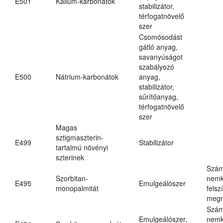
E501
Kálium-karbonátok
stabilizátor,
térfogatnövelő
szer
Csomósodást
gátló anyag,
savanyúságot
szabályozó
E500
Nátrium-karbonátok
anyag,
stabilizátor,
sűrítőanyag,
térfogatnövelő
szer
Magas
sztigmaszterin-
E499
Stabilizátor
tartalmú növényi
szterinek
Szám
Szorbitan-
nemk
E495
Emulgeálószer
monopalmitát
felsz
megn
Szám
Emulgeálószer,
nemk