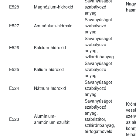
Savanyúságot
Nagy
E528
Magnézium-hidroxid
szabályozó
hasm
anyag
Savanyúságot
E527
Ammónium-hidroxid
szabályozó
anyag
Savanyúságot
szabályozó
E526
Kalcium-hidroxid
anyag,
szilárdítóanyag
Savanyúságot
E525
Kálium-hidroxid
szabályozó
anyag
Savanyúságot
E524
Nátrium-hidroxid
szabályozó
anyag
Savanyúságot
Krón
szabályozó
vese
anyag,
Alumínium-
szen
E523
stabilizátor,
ammónium-szulfát
az a
szilárdítóanyag,
könn
térfogatnövelő
felh