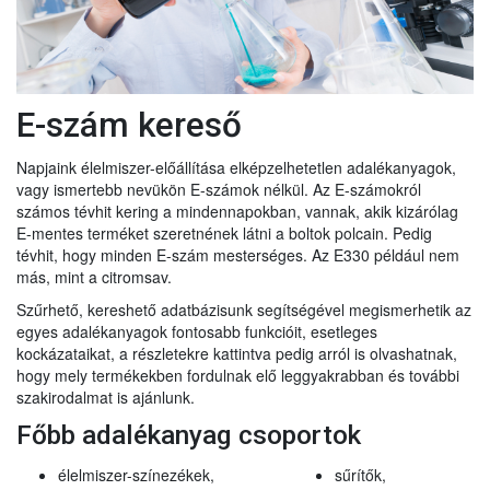
E-szám kereső
Napjaink élelmiszer-előállítása elképzelhetetlen adalékanyagok,
vagy ismertebb nevükön E-számok nélkül. Az E-számokról
számos tévhit kering a mindennapokban, vannak, akik kizárólag
E-mentes terméket szeretnének látni a boltok polcain. Pedig
tévhit, hogy minden E-szám mesterséges. Az E330 például nem
más, mint a citromsav.
Szűrhető, kereshető adatbázisunk segítségével megismerhetik az
egyes adalékanyagok fontosabb funkcióit, esetleges
kockázataikat, a részletekre kattintva pedig arról is olvashatnak,
hogy mely termékekben fordulnak elő leggyakrabban és további
szakirodalmat is ajánlunk.
Főbb adalékanyag csoportok
élelmiszer-színezékek,
sűrítők,