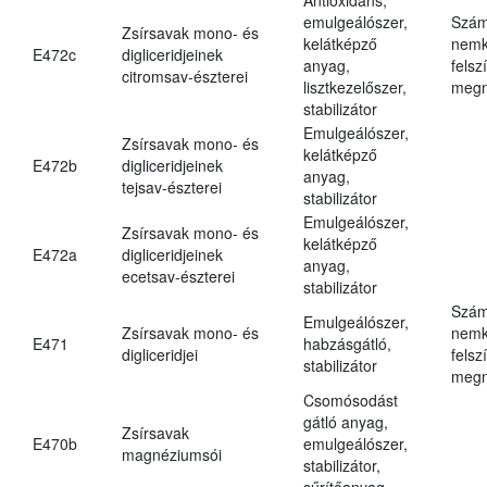
emulgeálószer,
Szám
Zsírsavak mono- és
kelátképző
nemk
E472c
digliceridjeinek
anyag,
felsz
citromsav-észterei
lisztkezelőszer,
megn
stabilizátor
Emulgeálószer,
Zsírsavak mono- és
kelátképző
E472b
digliceridjeinek
anyag,
tejsav-észterei
stabilizátor
Emulgeálószer,
Zsírsavak mono- és
kelátképző
E472a
digliceridjeinek
anyag,
ecetsav-észterei
stabilizátor
Szám
Emulgeálószer,
Zsírsavak mono- és
nemk
E471
habzásgátló,
digliceridjei
felsz
stabilizátor
megn
Csomósodást
gátló anyag,
Zsírsavak
E470b
emulgeálószer,
magnéziumsói
stabilizátor,
sűrítőanyag