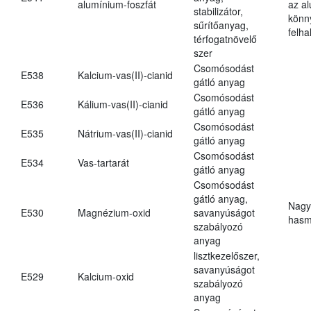
alumínium-foszfát
az a
stabilizátor,
könn
sűrítőanyag,
felh
térfogatnövelő
szer
Csomósodást
E538
Kalcium-vas(II)-cianid
gátló anyag
Csomósodást
E536
Kálium-vas(II)-cianid
gátló anyag
Csomósodást
E535
Nátrium-vas(II)-cianid
gátló anyag
Csomósodást
E534
Vas-tartarát
gátló anyag
Csomósodást
gátló anyag,
Nagy
E530
Magnézium-oxid
savanyúságot
hasm
szabályozó
anyag
lisztkezelőszer,
savanyúságot
E529
Kalcium-oxid
szabályozó
anyag