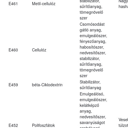
stabilizátor,
Nagy
E461
Metil-cellulóz
sűrítőanyag,
hasha
tömegnövelő
szer
Csomósodást
gátló anyag,
emulgeálószer,
fényezőanyag,
habosítószer,
E460
Cellulóz
nedvesítőszer,
stabilizátor,
sűrítőanyag,
tömegnövelő
szer
Stabilizátor,
E459
béta-Ciklodextrin
sűrítőanyag
Emulgeálósó,
emulgeálószer,
kelátképző
anyag,
nedvesítőszer,
Vese
savanyúságot
E452
Polifoszfátok
túlzo
szabályozó