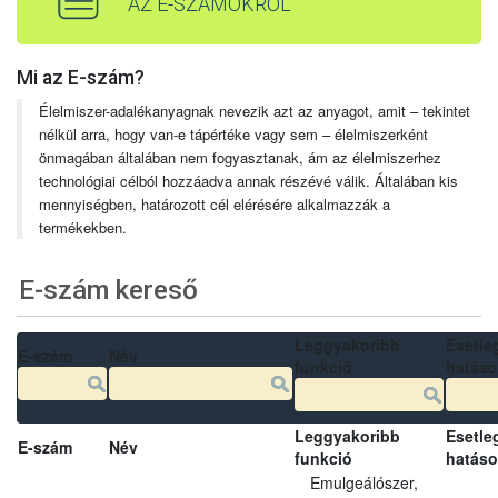
AZ E-SZÁMOKRÓL
Mi az E-szám?
Élelmiszer-adalékanyagnak nevezik azt az anyagot, amit – tekintet
nélkül arra, hogy van-e tápértéke vagy sem – élelmiszerként
önmagában általában nem fogyasztanak, ám az élelmiszerhez
technológiai célból hozzáadva annak részévé válik. Általában kis
mennyiségben, határozott cél elérésére alkalmazzák a
termékekben.
E-szám kereső
Leggyakoribb
Esetle
E-szám
Név
funkció
hatás
Leggyakoribb
Esetle
E-szám
Név
funkció
hatás
Emulgeálószer,