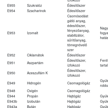
E955
Szukralóz
Édesítőszer
E954
Szacharinok
Édesítőszer
Csomósodást
gátló anyag,
édesítőszer,
Nagy
fényezőanyag,
E953
Izomalt
fogy
stabilizátor,
hatá
sűrítőanyag,
tömegnövelő
szer
E952
Ciklamátok
Édesítőszer
Édesítőszer,
Fenil
E951
Aszpartám
ízfokozó
tarta
Édesítőszer,
E950
Aceszulfám K
ízfokozó
Gyúl
E949
Hidrogén
Csomagológáz
robba
E948
Oxigén
Csomagológáz
E944
Propán
Hajtógáz
Gyúl
E943b
Izobután
Hajtógáz
Gyúl
E943a
Bután
Hajtógáz
Gyúl