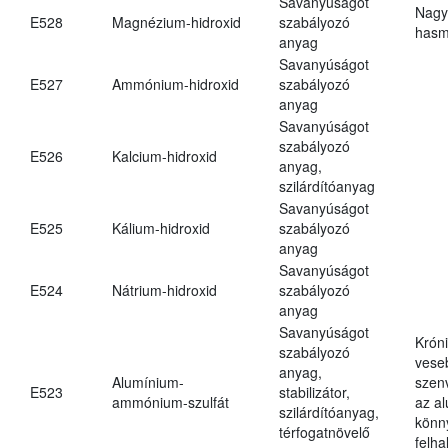
Savanyúságot
Nagy
E528
Magnézium-hidroxid
szabályozó
hasm
anyag
Savanyúságot
E527
Ammónium-hidroxid
szabályozó
anyag
Savanyúságot
szabályozó
E526
Kalcium-hidroxid
anyag,
szilárdítóanyag
Savanyúságot
E525
Kálium-hidroxid
szabályozó
anyag
Savanyúságot
E524
Nátrium-hidroxid
szabályozó
anyag
Savanyúságot
Krón
szabályozó
vese
anyag,
Alumínium-
szen
E523
stabilizátor,
ammónium-szulfát
az a
szilárdítóanyag,
könn
térfogatnövelő
felh