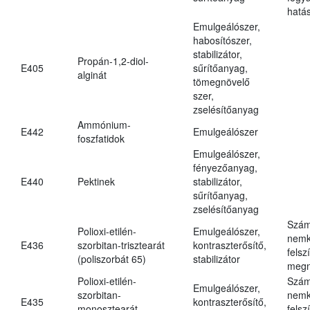
hatá
Emulgeálószer,
habosítószer,
stabilizátor,
Propán-1,2-diol-
E405
sűrítőanyag,
alginát
tömegnövelő
szer,
zselésítőanyag
Ammónium-
E442
Emulgeálószer
foszfatidok
Emulgeálószer,
fényezőanyag,
E440
Pektinek
stabilizátor,
sűrítőanyag,
zselésítőanyag
Szám
Polioxi-etilén-
Emulgeálószer,
nemk
E436
szorbitan-trisztearát
kontraszterősítő,
felsz
(poliszorbát 65)
stabilizátor
megn
Polioxi-etilén-
Szám
Emulgeálószer,
szorbitan-
nemk
E435
kontraszterősítő,
monosztearát
felsz