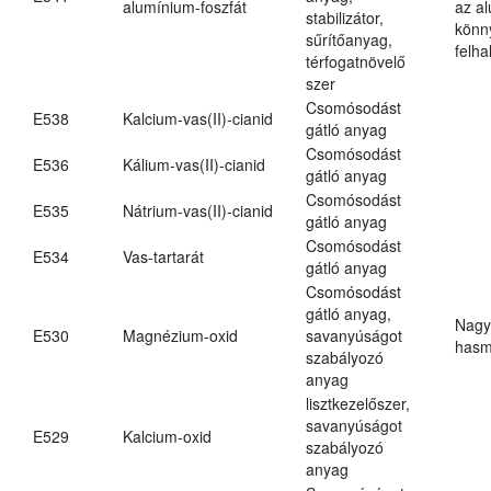
alumínium-foszfát
az a
stabilizátor,
könn
sűrítőanyag,
felh
térfogatnövelő
szer
Csomósodást
E538
Kalcium-vas(II)-cianid
gátló anyag
Csomósodást
E536
Kálium-vas(II)-cianid
gátló anyag
Csomósodást
E535
Nátrium-vas(II)-cianid
gátló anyag
Csomósodást
E534
Vas-tartarát
gátló anyag
Csomósodást
gátló anyag,
Nagy
E530
Magnézium-oxid
savanyúságot
hasm
szabályozó
anyag
lisztkezelőszer,
savanyúságot
E529
Kalcium-oxid
szabályozó
anyag