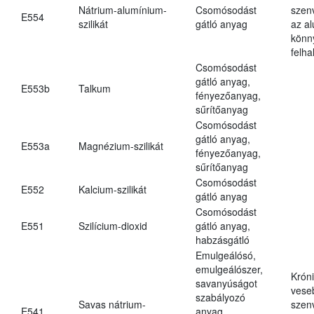
Nátrium-alumínium-
Csomósodást
szen
E554
szilikát
gátló anyag
az a
könn
felh
Csomósodást
gátló anyag,
E553b
Talkum
fényezőanyag,
sűrítőanyag
Csomósodást
gátló anyag,
E553a
Magnézium-szilikát
fényezőanyag,
sűrítőanyag
Csomósodást
E552
Kalcium-szilikát
gátló anyag
Csomósodást
E551
Szilícium-dioxid
gátló anyag,
habzásgátló
Emulgeálósó,
emulgeálószer,
Krón
savanyúságot
vese
szabályozó
Savas nátrium-
szen
E541
anyag,