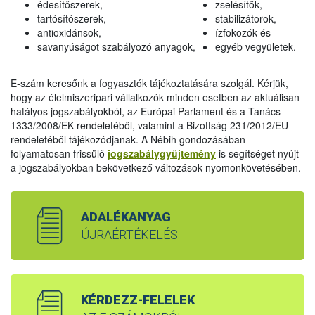
édesítőszerek,
zselésítők,
tartósítószerek,
stabilizátorok,
antioxidánsok,
ízfokozók és
savanyúságot szabályozó anyagok,
egyéb vegyületek.
E-szám keresőnk a fogyasztók tájékoztatására szolgál. Kérjük,
hogy az élelmiszeripari vállalkozók minden esetben az aktuálisan
hatályos jogszabályokból, az Európai Parlament és a Tanács
1333/2008/EK rendeletéből, valamint a Bizottság 231/2012/EU
rendeletéből tájékozódjanak. A Nébih gondozásában
folyamatosan frissülő
jogszabálygyűjtemény
is segítséget nyújt
a jogszabályokban bekövetkező változások nyomonkövetésében.
ADALÉKANYAG
ÚJRAÉRTÉKELÉS
KÉRDEZZ-FELELEK