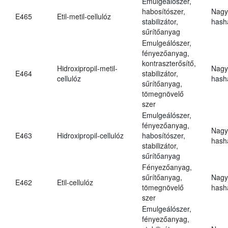
Emulgeálószer,
habosítószer,
Nagy
E465
Etil-metil-cellulóz
stabilizátor,
hasha
sűrítőanyag
Emulgeálószer,
fényezőanyag,
kontraszterősítő,
Hidroxipropil-metil-
Nagy
E464
stabilizátor,
cellulóz
hasha
sűrítőanyag,
tömegnövelő
szer
Emulgeálószer,
fényezőanyag,
Nagy
E463
Hidroxipropil-cellulóz
habosítószer,
hasha
stabilizátor,
sűrítőanyag
Fényezőanyag,
sűrítőanyag,
Nagy
E462
Etil-cellulóz
tömegnövelő
hasha
szer
Emulgeálószer,
fényezőanyag,