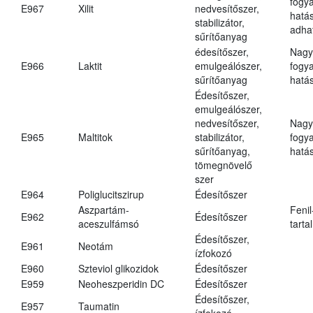
fogy
E967
Xilit
nedvesítőszer,
hatá
stabilizátor,
adha
sűrítőanyag
édesítőszer,
Nagy
E966
Laktit
emulgeálószer,
fogy
sűrítőanyag
hatá
Édesítőszer,
emulgeálószer,
nedvesítőszer,
Nagy
E965
Maltitok
stabilizátor,
fogy
sűrítőanyag,
hatá
tömegnövelő
szer
E964
Poliglucitszirup
Édesítőszer
Aszpartám-
Fenil
E962
Édesítőszer
aceszulfámsó
tarta
Édesítőszer,
E961
Neotám
ízfokozó
E960
Szteviol glikozidok
Édesítőszer
E959
Neoheszperidin DC
Édesítőszer
Édesítőszer,
E957
Taumatin
ízfokozó