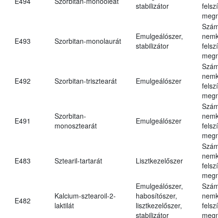
E494
Szorbitan-monooleát
stabilizátor
felsz
megn
Szám
Emulgeálószer,
nemk
E493
Szorbitan-monolaurát
stabilizátor
felsz
megn
Szám
nemk
E492
Szorbitan-trisztearát
Emulgeálószer
felsz
megn
Szám
Szorbitan-
nemk
E491
Emulgeálószer
monosztearát
felsz
megn
Szám
nemk
E483
Sztearil-tartarát
Lisztkezelőszer
felsz
megn
Emulgeálószer,
Szám
Kalcium-sztearoil-2-
habosítószer,
nemk
E482
laktilát
lisztkezelőszer,
felsz
stabilizátor
megn