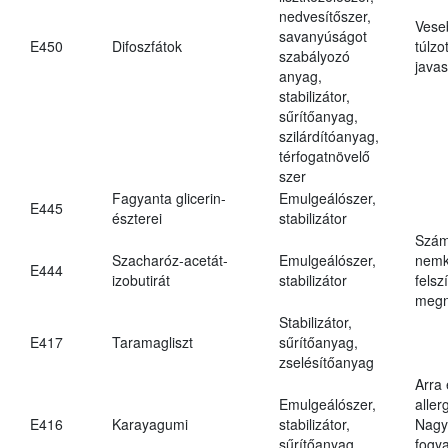
nedvesítőszer,
Vese
savanyúságot
E450
Difoszfátok
túlzo
szabályozó
javas
anyag,
stabilizátor,
sűrítőanyag,
szilárdítóanyag,
térfogatnövelő
szer
Fagyanta glicerin-
Emulgeálószer,
E445
észterei
stabilizátor
Szám
Szacharóz-acetát-
Emulgeálószer,
nemk
E444
izobutirát
stabilizátor
felsz
megn
Stabilizátor,
E417
Taramagliszt
sűrítőanyag,
zselésítőanyag
Arra
Emulgeálószer,
aller
E416
Karayagumi
stabilizátor,
Nagy
sűrítőanyag
fogy