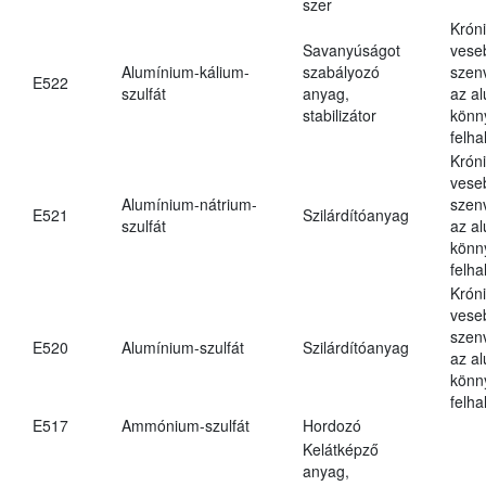
szer
Krón
Savanyúságot
vese
Alumínium-kálium-
szabályozó
szen
E522
szulfát
anyag,
az a
stabilizátor
könn
felh
Krón
vese
Alumínium-nátrium-
szen
E521
Szilárdítóanyag
szulfát
az a
könn
felh
Krón
vese
szen
E520
Alumínium-szulfát
Szilárdítóanyag
az a
könn
felh
E517
Ammónium-szulfát
Hordozó
Kelátképző
anyag,