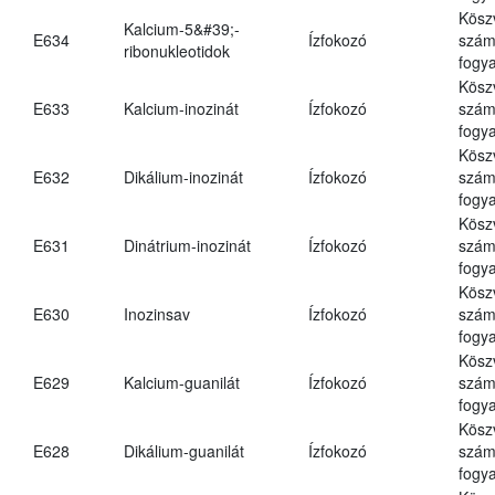
Kösz
Kalcium-5&#39;-
E634
Ízfokozó
számá
ribonukleotidok
fogya
Kösz
E633
Kalcium-inozinát
Ízfokozó
számá
fogya
Kösz
E632
Dikálium-inozinát
Ízfokozó
számá
fogya
Kösz
E631
Dinátrium-inozinát
Ízfokozó
számá
fogya
Kösz
E630
Inozinsav
Ízfokozó
számá
fogya
Kösz
E629
Kalcium-guanilát
Ízfokozó
számá
fogya
Kösz
E628
Dikálium-guanilát
Ízfokozó
számá
fogya