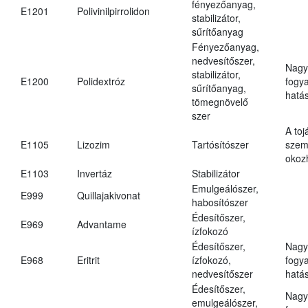
fényezőanyag,
E1201
Polivinilpirrolidon
stabilizátor,
sűrítőanyag
Fényezőanyag,
nedvesítőszer,
Nagy
stabilizátor,
E1200
Polidextróz
fogy
sűrítőanyag,
hatá
tömegnövelő
szer
A toj
E1105
Lizozim
Tartósítószer
szem
okoz
E1103
Invertáz
Stabilizátor
Emulgeálószer,
E999
Quillajakivonat
habosítószer
Édesítőszer,
E969
Advantame
ízfokozó
Édesítőszer,
Nagy
E968
Eritrit
ízfokozó,
fogy
nedvesítőszer
hatá
Édesítőszer,
Nagy
emulgeálószer,