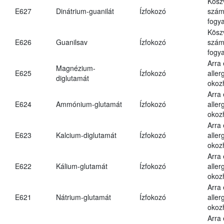
Kösz
E627
Dinátrium-guanilát
Ízfokozó
számá
fogya
Kösz
E626
Guanilsav
Ízfokozó
számá
fogya
Arra
Magnézium-
E625
Ízfokozó
aller
diglutamát
okoz
Arra
E624
Ammónium-glutamát
Ízfokozó
aller
okoz
Arra
E623
Kalcium-diglutamát
Ízfokozó
aller
okoz
Arra
E622
Kálium-glutamát
Ízfokozó
aller
okoz
Arra
E621
Nátrium-glutamát
Ízfokozó
aller
okoz
Arra