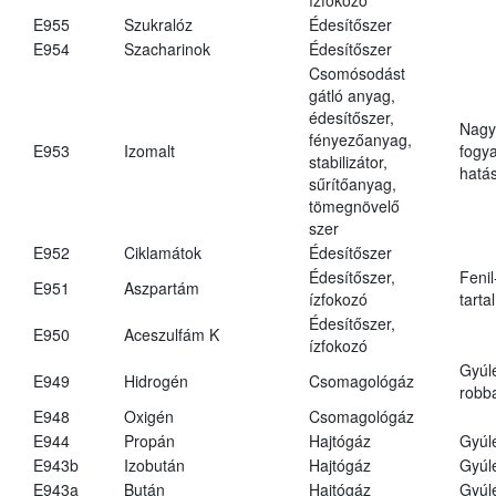
E955
Szukralóz
Édesítőszer
E954
Szacharinok
Édesítőszer
Csomósodást
gátló anyag,
édesítőszer,
Nagy
fényezőanyag,
E953
Izomalt
fogy
stabilizátor,
hatá
sűrítőanyag,
tömegnövelő
szer
E952
Ciklamátok
Édesítőszer
Édesítőszer,
Fenil
E951
Aszpartám
ízfokozó
tarta
Édesítőszer,
E950
Aceszulfám K
ízfokozó
Gyúl
E949
Hidrogén
Csomagológáz
robba
E948
Oxigén
Csomagológáz
E944
Propán
Hajtógáz
Gyúl
E943b
Izobután
Hajtógáz
Gyúl
E943a
Bután
Hajtógáz
Gyúl