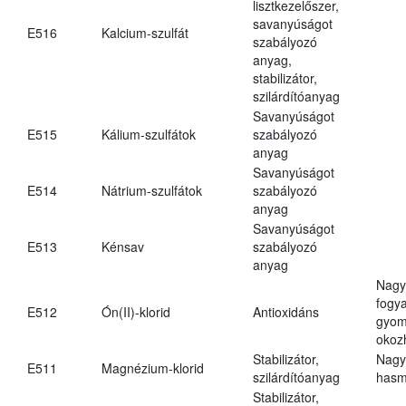
lisztkezelőszer,
savanyúságot
E516
Kalcium-szulfát
szabályozó
anyag,
stabilizátor,
szilárdítóanyag
Savanyúságot
E515
Kálium-szulfátok
szabályozó
anyag
Savanyúságot
E514
Nátrium-szulfátok
szabályozó
anyag
Savanyúságot
E513
Kénsav
szabályozó
anyag
Nagy
fogy
E512
Ón(II)-klorid
Antioxidáns
gyom
okoz
Stabilizátor,
Nagy
E511
Magnézium-klorid
szilárdítóanyag
hasm
Stabilizátor,