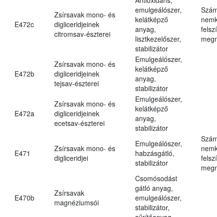
emulgeálószer,
Szám
Zsírsavak mono- és
kelátképző
nemk
E472c
digliceridjeinek
anyag,
felsz
citromsav-észterei
lisztkezelőszer,
megn
stabilizátor
Emulgeálószer,
Zsírsavak mono- és
kelátképző
E472b
digliceridjeinek
anyag,
tejsav-észterei
stabilizátor
Emulgeálószer,
Zsírsavak mono- és
kelátképző
E472a
digliceridjeinek
anyag,
ecetsav-észterei
stabilizátor
Szám
Emulgeálószer,
Zsírsavak mono- és
nemk
E471
habzásgátló,
digliceridjei
felsz
stabilizátor
megn
Csomósodást
gátló anyag,
Zsírsavak
E470b
emulgeálószer,
magnéziumsói
stabilizátor,
sűrítőanyag