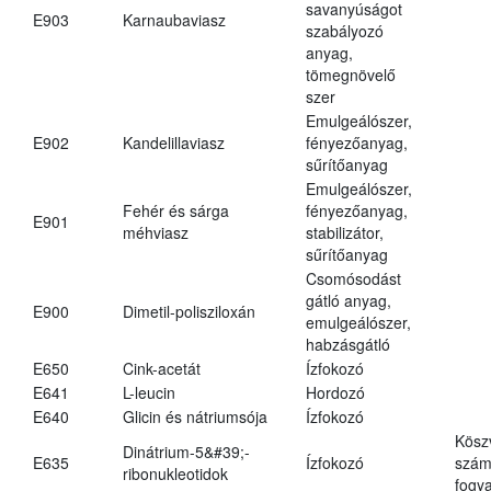
savanyúságot
E903
Karnaubaviasz
szabályozó
anyag,
tömegnövelő
szer
Emulgeálószer,
E902
Kandelillaviasz
fényezőanyag,
sűrítőanyag
Emulgeálószer,
Fehér és sárga
fényezőanyag,
E901
méhviasz
stabilizátor,
sűrítőanyag
Csomósodást
gátló anyag,
E900
Dimetil-polisziloxán
emulgeálószer,
habzásgátló
E650
Cink-acetát
Ízfokozó
E641
L-leucin
Hordozó
E640
Glicin és nátriumsója
Ízfokozó
Kösz
Dinátrium-5&#39;-
E635
Ízfokozó
számá
ribonukleotidok
fogya