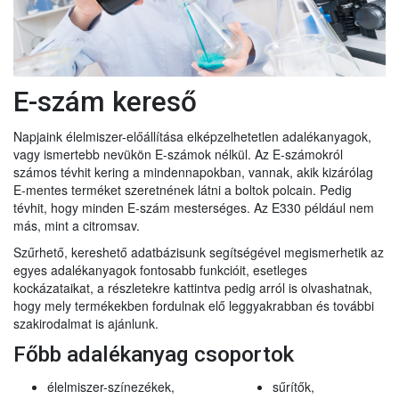
E-szám kereső
Napjaink élelmiszer-előállítása elképzelhetetlen adalékanyagok,
vagy ismertebb nevükön E-számok nélkül. Az E-számokról
számos tévhit kering a mindennapokban, vannak, akik kizárólag
E-mentes terméket szeretnének látni a boltok polcain. Pedig
tévhit, hogy minden E-szám mesterséges. Az E330 például nem
más, mint a citromsav.
Szűrhető, kereshető adatbázisunk segítségével megismerhetik az
egyes adalékanyagok fontosabb funkcióit, esetleges
kockázataikat, a részletekre kattintva pedig arról is olvashatnak,
hogy mely termékekben fordulnak elő leggyakrabban és további
szakirodalmat is ajánlunk.
Főbb adalékanyag csoportok
élelmiszer-színezékek,
sűrítők,