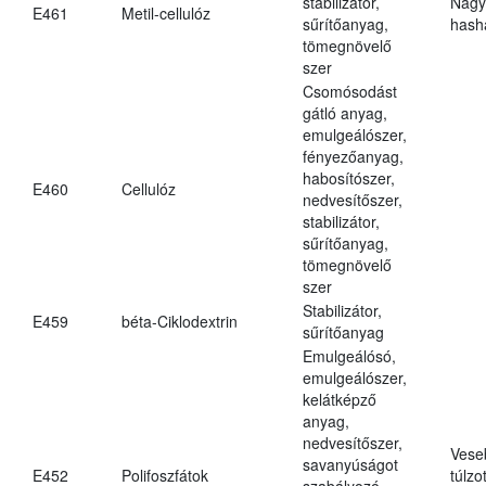
stabilizátor,
Nagy
E461
Metil-cellulóz
sűrítőanyag,
hasha
tömegnövelő
szer
Csomósodást
gátló anyag,
emulgeálószer,
fényezőanyag,
habosítószer,
E460
Cellulóz
nedvesítőszer,
stabilizátor,
sűrítőanyag,
tömegnövelő
szer
Stabilizátor,
E459
béta-Ciklodextrin
sűrítőanyag
Emulgeálósó,
emulgeálószer,
kelátképző
anyag,
nedvesítőszer,
Vese
savanyúságot
E452
Polifoszfátok
túlzo
szabályozó