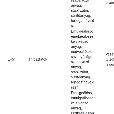
javas
anyag,
stabilizátor,
sűrítőanyag,
térfogatnövelő
szer
Emulgeálósó,
emulgeálószer,
kelátképző
anyag,
nedvesítőszer,
Vese
savanyúságot
E451
Trifoszfátok
túlzo
szabályozó
javas
anyag,
stabilizátor,
sűrítőanyag,
térfogatnövelő
szer
Emulgeálósó,
emulgeálószer,
kelátképző
anyag,
lisztkezelőszer,