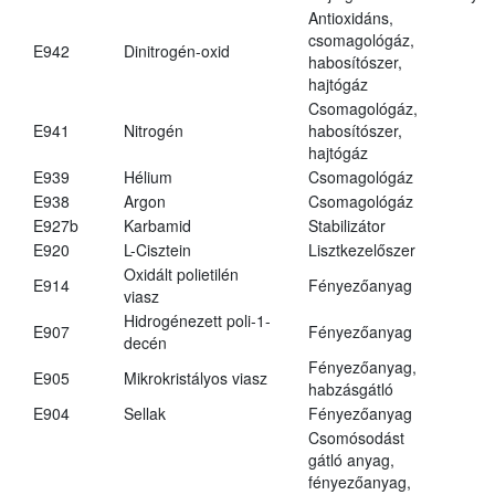
Antioxidáns,
csomagológáz,
E942
Dinitrogén-oxid
habosítószer,
hajtógáz
Csomagológáz,
E941
Nitrogén
habosítószer,
hajtógáz
E939
Hélium
Csomagológáz
E938
Argon
Csomagológáz
E927b
Karbamid
Stabilizátor
E920
L-Cisztein
Lisztkezelőszer
Oxidált polietilén
E914
Fényezőanyag
viasz
Hidrogénezett poli-1-
E907
Fényezőanyag
decén
Fényezőanyag,
E905
Mikrokristályos viasz
habzásgátló
E904
Sellak
Fényezőanyag
Csomósodást
gátló anyag,
fényezőanyag,