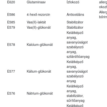
E620
Glutaminsav
Ízfokozó
aller
okoz
Aller
E586
4-hexil-rezorcin
Antioxidáns
bőrir
E585
Vas(II)-laktát
Stabilizátor
E579
Vas(II)-glükonát
Stabilizátor
Kelátképző
anyag,
savanyúságot
E578
Kalcium-glükonát
szabályozó
anyag,
szilárdítóanyag
Kelátképző
anyag,
E577
Kálium-glükonát
savanyúságot
szabályozó
anyag
Kelátképző
anyag,
E576
Nátrium-glükonát
stabilizátor,
sűrítőanyag
Kelátképző