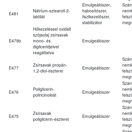
Emulgeálószer,
Szám
Nátrium-sztearoil-2-
habosítószer,
nemk
E481
laktilát
lisztkezelőszer,
felsz
stabilizátor
megn
Hőkezeléssel oxidált
szójaolaj zsírsavak
E479b
mono- és
Emulgeálószer
digliceridjeivel
reagáltatva
Szám
Zsírsavak propán-
nemk
E477
Emulgeálószer
1,2-diol-észterei
felsz
megn
Szám
Poliglicerin-
nemk
E476
Emulgeálószer
poliricinoleát
felsz
megn
Szám
Zsírsavak
nemk
E475
Emulgeálószer
poliglicerin-észterei
felsz
megn
Szám