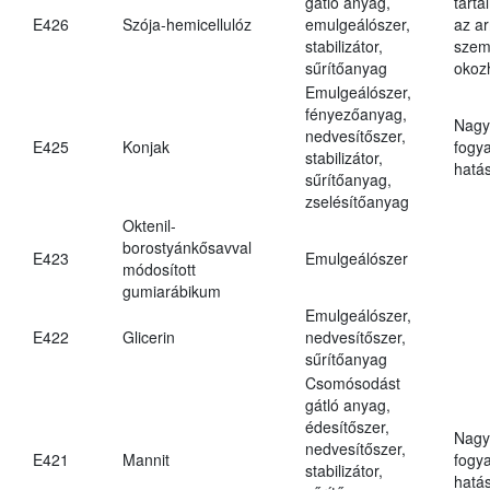
gátló anyag,
tarta
E426
Szója-hemicellulóz
emulgeálószer,
az ar
stabilizátor,
szem
sűrítőanyag
okoz
Emulgeálószer,
fényezőanyag,
Nagy
nedvesítőszer,
E425
Konjak
fogy
stabilizátor,
hatá
sűrítőanyag,
zselésítőanyag
Oktenil-
borostyánkősavval
E423
Emulgeálószer
módosított
gumiarábikum
Emulgeálószer,
E422
Glicerin
nedvesítőszer,
sűrítőanyag
Csomósodást
gátló anyag,
édesítőszer,
Nagy
nedvesítőszer,
E421
Mannit
fogy
stabilizátor,
hatá