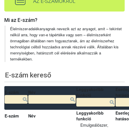
AZ E-SZÁMOKRÓL
Mi az E-szám?
Élelmiszer-adalékanyagnak nevezik azt az anyagot, amit – tekintet
nélkül arra, hogy van-e tápértéke vagy sem – élelmiszerként
önmagában általában nem fogyasztanak, ám az élelmiszerhez
technológiai célból hozzáadva annak részévé válik. Általában kis
mennyiségben, határozott cél elérésére alkalmazzák a
termékekben.
E-szám kereső
Leggyakoribb
Esetle
E-szám
Név
funkció
hatás
Leggyakoribb
Esetle
E-szám
Név
funkció
hatás
Emulgeálószer,