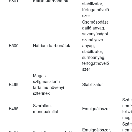
E501
Kálium-karbonátok
stabilizátor,
térfogatnövelő
szer
Csomósodást
gátló anyag,
savanyúságot
szabályozó
E500
Nátrium-karbonátok
anyag,
stabilizátor,
sűrítőanyag,
térfogatnövelő
szer
Magas
sztigmaszterin-
E499
Stabilizátor
tartalmú növényi
szterinek
Szám
Szorbitan-
nemk
E495
Emulgeálószer
monopalmitát
felsz
megn
Szám
Emulgeálószer,
nemk