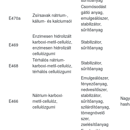
Csomósodást
gátló anyag,
Zsírsavak nátrium-,
E470a
emulgeálószer,
kálium- és kalciumsói
stabilizátor,
sűrítőanyag
Enzimesen hidrolizált
karboxi-metil-cellulóz,
Stabilizátor,
E469
enzimesen hidrolizált
sűrítőanyag
cellulózgumi
Térhálós nátrium-
Stabilizátor,
E468
karboxi-metil-cellulóz,
sűrítőanyag
térhálós cellulózgumi
Emulgeálószer,
fényezőanyag,
nedvesítőszer,
Nátrium-karboxi-
stabilizátor,
Nagy
E466
metil-cellulóz,
sűrítőanyag,
hasha
cellulózgumi
szilárdítóanyag,
tömegnövelő
szer,
zselésítőanyag