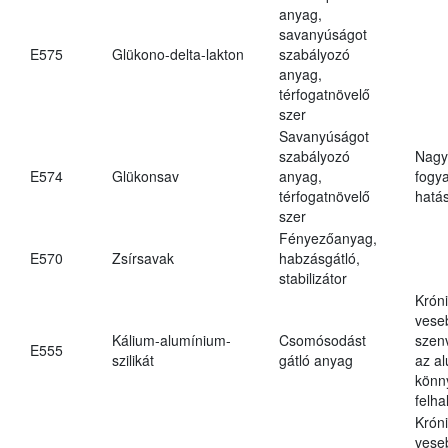
anyag,
savanyúságot
E575
Glükono-delta-lakton
szabályozó
anyag,
térfogatnövelő
szer
Savanyúságot
szabályozó
Nagy
E574
Glükonsav
anyag,
fogy
térfogatnövelő
hatá
szer
Fényezőanyag,
E570
Zsírsavak
habzásgátló,
stabilizátor
Krón
vese
Kálium-alumínium-
Csomósodást
szen
E555
szilikát
gátló anyag
az a
könn
felh
Krón
vese