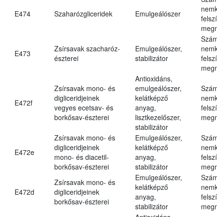
nemk
E474
Szaharózgliceridek
Emulgeálószer
felsz
megn
Szám
Zsírsavak szacharóz-
Emulgeálószer,
nemk
E473
észterei
stabilizátor
felsz
megn
Antioxidáns,
Zsírsavak mono- és
emulgeálószer,
Szám
digliceridjeinek
kelátképző
nemk
E472f
vegyes ecetsav- és
anyag,
felsz
borkősav-észterei
lisztkezelőszer,
megn
stabilizátor
Zsírsavak mono- és
Emulgeálószer,
Szám
digliceridjeinek
kelátképző
nemk
E472e
mono- és diacetil-
anyag,
felsz
borkősav-észterei
stabilizátor
megn
Emulgeálószer,
Szám
Zsírsavak mono- és
kelátképző
nemk
E472d
digliceridjeinek
anyag,
felsz
borkősav-észterei
stabilizátor
megn
Antioxidáns,