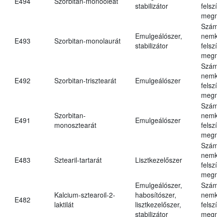
E494
Szorbitan-monooleát
stabilizátor
felsz
megn
Szám
Emulgeálószer,
nemk
E493
Szorbitan-monolaurát
stabilizátor
felsz
megn
Szám
nemk
E492
Szorbitan-trisztearát
Emulgeálószer
felsz
megn
Szám
Szorbitan-
nemk
E491
Emulgeálószer
monosztearát
felsz
megn
Szám
nemk
E483
Sztearil-tartarát
Lisztkezelőszer
felsz
megn
Emulgeálószer,
Szám
Kalcium-sztearoil-2-
habosítószer,
nemk
E482
laktilát
lisztkezelőszer,
felsz
stabilizátor
megn