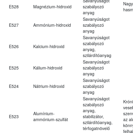
Savanyúságot
Nagy
E528
Magnézium-hidroxid
szabályozó
hasm
anyag
Savanyúságot
E527
Ammónium-hidroxid
szabályozó
anyag
Savanyúságot
szabályozó
E526
Kalcium-hidroxid
anyag,
szilárdítóanyag
Savanyúságot
E525
Kálium-hidroxid
szabályozó
anyag
Savanyúságot
E524
Nátrium-hidroxid
szabályozó
anyag
Savanyúságot
Krón
szabályozó
vese
anyag,
Alumínium-
szen
E523
stabilizátor,
ammónium-szulfát
az a
szilárdítóanyag,
könn
térfogatnövelő
felh