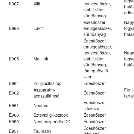
fogy
E967
Xilit
nedvesítőszer,
hatá
stabilizátor,
adha
sűrítőanyag
édesítőszer,
Nagy
E966
Laktit
emulgeálószer,
fogy
sűrítőanyag
hatá
Édesítőszer,
emulgeálószer,
nedvesítőszer,
Nagy
E965
Maltitok
stabilizátor,
fogy
sűrítőanyag,
hatá
tömegnövelő
szer
E964
Poliglucitszirup
Édesítőszer
Aszpartám-
Fenil
E962
Édesítőszer
aceszulfámsó
tarta
Édesítőszer,
E961
Neotám
ízfokozó
E960
Szteviol glikozidok
Édesítőszer
E959
Neoheszperidin DC
Édesítőszer
Édesítőszer,
E957
Taumatin
ízfokozó