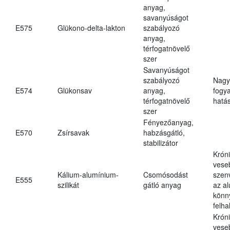
anyag,
savanyúságot
E575
Glükono-delta-lakton
szabályozó
anyag,
térfogatnövelő
szer
Savanyúságot
szabályozó
Nagy
E574
Glükonsav
anyag,
fogy
térfogatnövelő
hatá
szer
Fényezőanyag,
E570
Zsírsavak
habzásgátló,
stabilizátor
Krón
vese
Kálium-alumínium-
Csomósodást
szen
E555
szilikát
gátló anyag
az a
könn
felh
Krón
vese