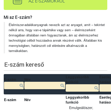
AZ E-SZÁMOKRÓL
Mi az E-szám?
Élelmiszer-adalékanyagnak nevezik azt az anyagot, amit – tekintet
nélkül arra, hogy van-e tápértéke vagy sem – élelmiszerként
önmagában általában nem fogyasztanak, ám az élelmiszerhez
technológiai célból hozzáadva annak részévé válik. Általában kis
mennyiségben, határozott cél elérésére alkalmazzák a
termékekben.
E-szám kereső
Leggyakoribb
Esetle
E-szám
Név
funkció
hatás
Leggyakoribb
Esetle
E-szám
Név
funkció
hatás
Emulgeálószer,