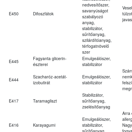
nedvesítőszer,
Vese
savanyúságot
E450
Difoszfátok
túlzo
szabályozó
javas
anyag,
stabilizátor,
sűrítőanyag,
szilárdítóanyag,
térfogatnövelő
szer
Fagyanta glicerin-
Emulgeálószer,
E445
észterei
stabilizátor
Szám
Szacharóz-acetát-
Emulgeálószer,
nemk
E444
izobutirát
stabilizátor
felsz
megn
Stabilizátor,
E417
Taramagliszt
sűrítőanyag,
zselésítőanyag
Arra
Emulgeálószer,
aller
E416
Karayagumi
stabilizátor,
Nagy
sűrítőanyag
fogy