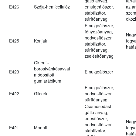
gátló anyag,
tarta
E426
Szója-hemicellulóz
emulgeálószer,
az ar
stabilizátor,
szem
sűrítőanyag
okoz
Emulgeálószer,
fényezőanyag,
Nagy
nedvesítőszer,
E425
Konjak
fogy
stabilizátor,
hatá
sűrítőanyag,
zselésítőanyag
Oktenil-
borostyánkősavval
E423
Emulgeálószer
módosított
gumiarábikum
Emulgeálószer,
E422
Glicerin
nedvesítőszer,
sűrítőanyag
Csomósodást
gátló anyag,
édesítőszer,
Nagy
nedvesítőszer,
E421
Mannit
fogy
stabilizátor,
hatá