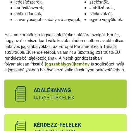
édesítőszerek,
zselésítők,
tartósítószerek,
stabilizátorok,
antioxidánsok,
ízfokozók és
savanyúságot szabályozó anyagok,
egyéb vegyületek.
E-szám keresőnk a fogyasztók tájékoztatására szolgál. Kérjük,
hogy az élelmiszeripari vállalkozók minden esetben az aktuálisan
hatályos jogszabályokból, az Európai Parlament és a Tanács
1333/2008/EK rendeletéből, valamint a Bizottság 231/2012/EU
rendeletéből tájékozódjanak. A Nébih gondozásában
folyamatosan frissülő
jogszabálygyűjtemény
is segítséget nyújt
a jogszabályokban bekövetkező változások nyomonkövetésében.
ADALÉKANYAG
ÚJRAÉRTÉKELÉS
KÉRDEZZ-FELELEK