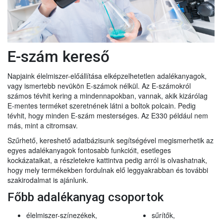
E-szám kereső
Napjaink élelmiszer-előállítása elképzelhetetlen adalékanyagok,
vagy ismertebb nevükön E-számok nélkül. Az E-számokról
számos tévhit kering a mindennapokban, vannak, akik kizárólag
E-mentes terméket szeretnének látni a boltok polcain. Pedig
tévhit, hogy minden E-szám mesterséges. Az E330 például nem
más, mint a citromsav.
Szűrhető, kereshető adatbázisunk segítségével megismerhetik az
egyes adalékanyagok fontosabb funkcióit, esetleges
kockázataikat, a részletekre kattintva pedig arról is olvashatnak,
hogy mely termékekben fordulnak elő leggyakrabban és további
szakirodalmat is ajánlunk.
Főbb adalékanyag csoportok
élelmiszer-színezékek,
sűrítők,