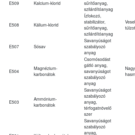
E509
Kalcium-klorid
sűrítőanyag,
szilárdítóanyag
Ízfokozó,
stabilizátor,
Vese
E508
Kálium-klorid
sűrítőanyag,
túlzo
szilárdítóanyag
Savanyúságot
E507
Sósav
szabályozó
anyag
Csomósodást
gátló anyag,
Magnézium-
Nagy
E504
savanyúságot
karbonátok
hasm
szabályozó
anyag
Savanyúságot
szabályozó
Ammónium-
E503
anyag,
karbonátok
térfogatnövelő
szer
Savanyúságot
szabályozó
anyag,