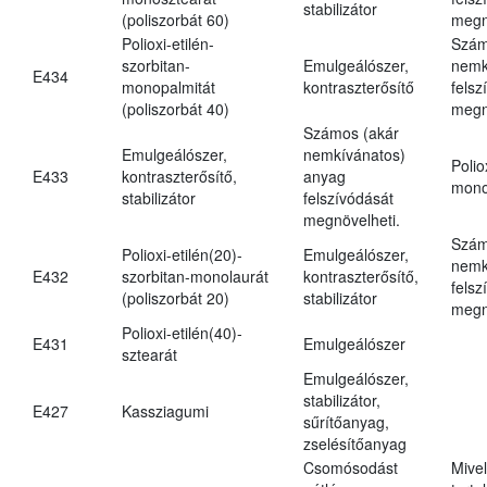
stabilizátor
(poliszorbát 60)
megn
Polioxi-etilén-
Szám
szorbitan-
Emulgeálószer,
nemk
E434
monopalmitát
kontraszterősítő
felsz
(poliszorbát 40)
megn
Számos (akár
Emulgeálószer,
nemkívánatos)
Polio
E433
kontraszterősítő,
anyag
mono
stabilizátor
felszívódását
megnövelheti.
Szám
Polioxi-etilén(20)-
Emulgeálószer,
nemk
E432
szorbitan-monolaurát
kontraszterősítő,
felsz
(poliszorbát 20)
stabilizátor
megn
Polioxi-etilén(40)-
E431
Emulgeálószer
sztearát
Emulgeálószer,
stabilizátor,
E427
Kassziagumi
sűrítőanyag,
zselésítőanyag
Csomósodást
Mive