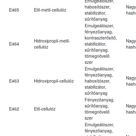
Emulgeálószer,
habosítószer,
Nagy
E465
Etil-metil-cellulóz
stabilizátor,
hasha
sűrítőanyag
Emulgeálószer,
fényezőanyag,
kontraszterősítő,
Hidroxipropil-metil-
Nagy
E464
stabilizátor,
cellulóz
hasha
sűrítőanyag,
tömegnövelő
szer
Emulgeálószer,
fényezőanyag,
Nagy
E463
Hidroxipropil-cellulóz
habosítószer,
hasha
stabilizátor,
sűrítőanyag
Fényezőanyag,
sűrítőanyag,
Nagy
E462
Etil-cellulóz
tömegnövelő
hasha
szer
Emulgeálószer,
fényezőanyag,