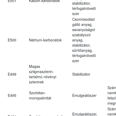
E501
Kálium-karbonátok
stabilizátor,
térfogatnövelő
szer
Csomósodást
gátló anyag,
savanyúságot
szabályozó
E500
Nátrium-karbonátok
anyag,
stabilizátor,
sűrítőanyag,
térfogatnövelő
szer
Magas
sztigmaszterin-
E499
Stabilizátor
tartalmú növényi
szterinek
Szám
Szorbitan-
nemk
E495
Emulgeálószer
monopalmitát
felsz
megn
Szám
Emulgeálószer,
nemk