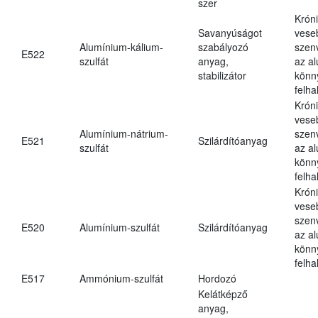
szer
Krón
Savanyúságot
vese
Alumínium-kálium-
szabályozó
szen
E522
szulfát
anyag,
az a
stabilizátor
könn
felh
Krón
vese
Alumínium-nátrium-
szen
E521
Szilárdítóanyag
szulfát
az a
könn
felh
Krón
vese
szen
E520
Alumínium-szulfát
Szilárdítóanyag
az a
könn
felh
E517
Ammónium-szulfát
Hordozó
Kelátképző
anyag,