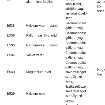
alumínium-foszfát
az a
stabilizátor,
könn
sűrítőanyag,
felh
térfogatnövelő
szer
Csomósodást
E538
Kalcium-vas(II)-cianid
gátló anyag
Csomósodást
E536
Kálium-vas(II)-cianid
gátló anyag
Csomósodást
E535
Nátrium-vas(II)-cianid
gátló anyag
Csomósodást
E534
Vas-tartarát
gátló anyag
Csomósodást
gátló anyag,
Nagy
E530
Magnézium-oxid
savanyúságot
hasm
szabályozó
anyag
lisztkezelőszer,
savanyúságot
E529
Kalcium-oxid
szabályozó
anyag