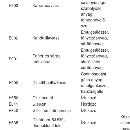
savanyúságot
E903
Karnaubaviasz
szabályozó
anyag,
tömegnövelő
szer
Emulgeálószer,
E902
Kandelillaviasz
fényezőanyag,
sűrítőanyag
Emulgeálószer,
Fehér és sárga
fényezőanyag,
E901
méhviasz
stabilizátor,
sűrítőanyag
Csomósodást
gátló anyag,
E900
Dimetil-polisziloxán
emulgeálószer,
habzásgátló
E650
Cink-acetát
Ízfokozó
E641
L-leucin
Hordozó
E640
Glicin és nátriumsója
Ízfokozó
Kösz
Dinátrium-5&#39;-
E635
Ízfokozó
számá
ribonukleotidok
fogya