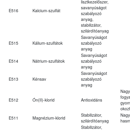
lisztkezelőszer,
savanyúságot
E516
Kalcium-szulfát
szabályozó
anyag,
stabilizátor,
szilárdítóanyag
Savanyúságot
E515
Kálium-szulfátok
szabályozó
anyag
Savanyúságot
E514
Nátrium-szulfátok
szabályozó
anyag
Savanyúságot
E513
Kénsav
szabályozó
anyag
Nagy
fogy
E512
Ón(II)-klorid
Antioxidáns
gyom
okoz
Stabilizátor,
Nagy
E511
Magnézium-klorid
szilárdítóanyag
hasm
Stabilizátor,