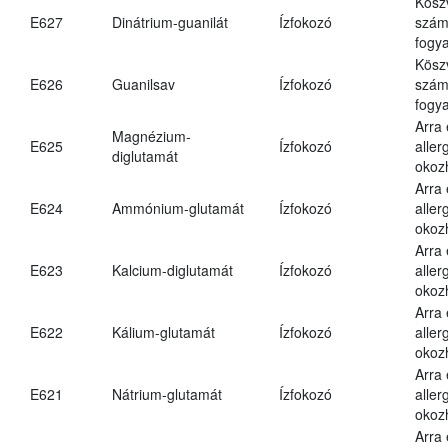
Kösz
E627
Dinátrium-guanilát
Ízfokozó
számá
fogya
Kösz
E626
Guanilsav
Ízfokozó
számá
fogya
Arra
Magnézium-
E625
Ízfokozó
aller
diglutamát
okoz
Arra
E624
Ammónium-glutamát
Ízfokozó
aller
okoz
Arra
E623
Kalcium-diglutamát
Ízfokozó
aller
okoz
Arra
E622
Kálium-glutamát
Ízfokozó
aller
okoz
Arra
E621
Nátrium-glutamát
Ízfokozó
aller
okoz
Arra