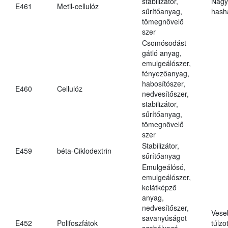
stabilizátor,
Nagy
E461
Metil-cellulóz
sűrítőanyag,
hasha
tömegnövelő
szer
Csomósodást
gátló anyag,
emulgeálószer,
fényezőanyag,
habosítószer,
E460
Cellulóz
nedvesítőszer,
stabilizátor,
sűrítőanyag,
tömegnövelő
szer
Stabilizátor,
E459
béta-Ciklodextrin
sűrítőanyag
Emulgeálósó,
emulgeálószer,
kelátképző
anyag,
nedvesítőszer,
Vese
savanyúságot
E452
Polifoszfátok
túlzo
szabályozó