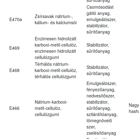
Csomósodást
gátló anyag,
Zsírsavak nátrium-,
E470a
emulgeálószer,
kálium- és kalciumsói
stabilizátor,
sűrítőanyag
Enzimesen hidrolizált
karboxi-metil-cellulóz,
Stabilizátor,
E469
enzimesen hidrolizált
sűrítőanyag
cellulózgumi
Térhálós nátrium-
Stabilizátor,
E468
karboxi-metil-cellulóz,
sűrítőanyag
térhálós cellulózgumi
Emulgeálószer,
fényezőanyag,
nedvesítőszer,
Nátrium-karboxi-
stabilizátor,
Nagy
E466
metil-cellulóz,
sűrítőanyag,
hasha
cellulózgumi
szilárdítóanyag,
tömegnövelő
szer,
zselésítőanyag