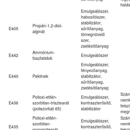
hatá
Emulgeálószer,
habosítószer,
stabilizátor,
Propán-1,2-diol-
E405
sűrítőanyag,
alginát
tömegnövelő
szer,
zselésítőanyag
Ammónium-
E442
Emulgeálószer
foszfatidok
Emulgeálószer,
fényezőanyag,
E440
Pektinek
stabilizátor,
sűrítőanyag,
zselésítőanyag
Szám
Polioxi-etilén-
Emulgeálószer,
nemk
E436
szorbitan-trisztearát
kontraszterősítő,
felsz
(poliszorbát 65)
stabilizátor
megn
Polioxi-etilén-
Szám
Emulgeálószer,
szorbitan-
nemk
E435
kontraszterősítő,
monosztearát
felsz