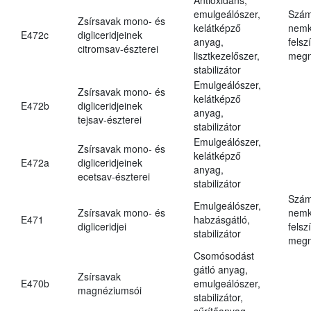
emulgeálószer,
Szám
Zsírsavak mono- és
kelátképző
nemk
E472c
digliceridjeinek
anyag,
felsz
citromsav-észterei
lisztkezelőszer,
megn
stabilizátor
Emulgeálószer,
Zsírsavak mono- és
kelátképző
E472b
digliceridjeinek
anyag,
tejsav-észterei
stabilizátor
Emulgeálószer,
Zsírsavak mono- és
kelátképző
E472a
digliceridjeinek
anyag,
ecetsav-észterei
stabilizátor
Szám
Emulgeálószer,
Zsírsavak mono- és
nemk
E471
habzásgátló,
digliceridjei
felsz
stabilizátor
megn
Csomósodást
gátló anyag,
Zsírsavak
E470b
emulgeálószer,
magnéziumsói
stabilizátor,
sűrítőanyag