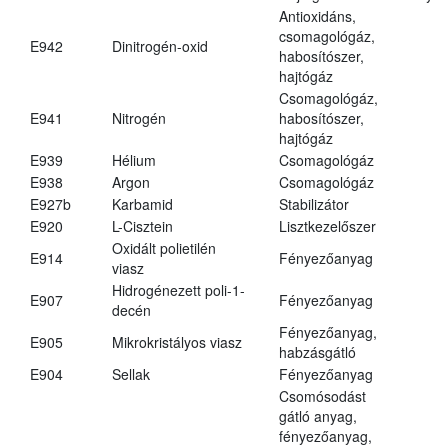
Antioxidáns,
csomagológáz,
E942
Dinitrogén-oxid
habosítószer,
hajtógáz
Csomagológáz,
E941
Nitrogén
habosítószer,
hajtógáz
E939
Hélium
Csomagológáz
E938
Argon
Csomagológáz
E927b
Karbamid
Stabilizátor
E920
L-Cisztein
Lisztkezelőszer
Oxidált polietilén
E914
Fényezőanyag
viasz
Hidrogénezett poli-1-
E907
Fényezőanyag
decén
Fényezőanyag,
E905
Mikrokristályos viasz
habzásgátló
E904
Sellak
Fényezőanyag
Csomósodást
gátló anyag,
fényezőanyag,