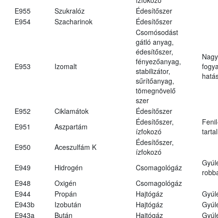
E955
Szukralóz
Édesítőszer
E954
Szacharinok
Édesítőszer
Csomósodást
gátló anyag,
édesítőszer,
Nagy
fényezőanyag,
E953
Izomalt
fogy
stabilizátor,
hatá
sűrítőanyag,
tömegnövelő
szer
E952
Ciklamátok
Édesítőszer
Édesítőszer,
Fenil
E951
Aszpartám
ízfokozó
tarta
Édesítőszer,
E950
Aceszulfám K
ízfokozó
Gyúl
E949
Hidrogén
Csomagológáz
robba
E948
Oxigén
Csomagológáz
E944
Propán
Hajtógáz
Gyúl
E943b
Izobután
Hajtógáz
Gyúl
E943a
Bután
Hajtógáz
Gyúl