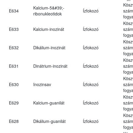
Kösz
Kalcium-5&#39;-
E634
Ízfokozó
számá
ribonukleotidok
fogya
Kösz
E633
Kalcium-inozinát
Ízfokozó
számá
fogya
Kösz
E632
Dikálium-inozinát
Ízfokozó
számá
fogya
Kösz
E631
Dinátrium-inozinát
Ízfokozó
számá
fogya
Kösz
E630
Inozinsav
Ízfokozó
számá
fogya
Kösz
E629
Kalcium-guanilát
Ízfokozó
számá
fogya
Kösz
E628
Dikálium-guanilát
Ízfokozó
számá
fogya