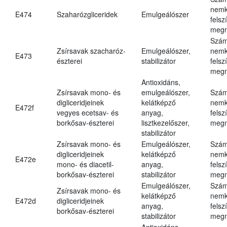
nemk
E474
Szaharózgliceridek
Emulgeálószer
felsz
megn
Szám
Zsírsavak szacharóz-
Emulgeálószer,
nemk
E473
észterei
stabilizátor
felsz
megn
Antioxidáns,
Zsírsavak mono- és
emulgeálószer,
Szám
digliceridjeinek
kelátképző
nemk
E472f
vegyes ecetsav- és
anyag,
felsz
borkősav-észterei
lisztkezelőszer,
megn
stabilizátor
Zsírsavak mono- és
Emulgeálószer,
Szám
digliceridjeinek
kelátképző
nemk
E472e
mono- és diacetil-
anyag,
felsz
borkősav-észterei
stabilizátor
megn
Emulgeálószer,
Szám
Zsírsavak mono- és
kelátképző
nemk
E472d
digliceridjeinek
anyag,
felsz
borkősav-észterei
stabilizátor
megn
Antioxidáns,