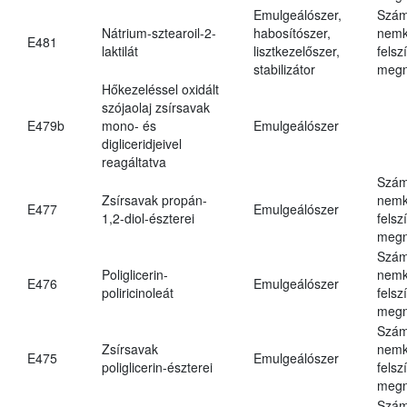
Emulgeálószer,
Szám
Nátrium-sztearoil-2-
habosítószer,
nemk
E481
laktilát
lisztkezelőszer,
felsz
stabilizátor
megn
Hőkezeléssel oxidált
szójaolaj zsírsavak
E479b
mono- és
Emulgeálószer
digliceridjeivel
reagáltatva
Szám
Zsírsavak propán-
nemk
E477
Emulgeálószer
1,2-diol-észterei
felsz
megn
Szám
Poliglicerin-
nemk
E476
Emulgeálószer
poliricinoleát
felsz
megn
Szám
Zsírsavak
nemk
E475
Emulgeálószer
poliglicerin-észterei
felsz
megn
Szám