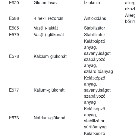
E620
Glutaminsav
Ízfokozó
aller
okoz
Aller
E586
4-hexil-rezorcin
Antioxidáns
bőrir
E585
Vas(II)-laktát
Stabilizátor
E579
Vas(II)-glükonát
Stabilizátor
Kelátképző
anyag,
savanyúságot
E578
Kalcium-glükonát
szabályozó
anyag,
szilárdítóanyag
Kelátképző
anyag,
E577
Kálium-glükonát
savanyúságot
szabályozó
anyag
Kelátképző
anyag,
E576
Nátrium-glükonát
stabilizátor,
sűrítőanyag
Kelátképző