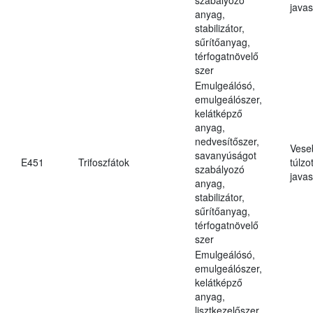
javas
anyag,
stabilizátor,
sűrítőanyag,
térfogatnövelő
szer
Emulgeálósó,
emulgeálószer,
kelátképző
anyag,
nedvesítőszer,
Vese
savanyúságot
E451
Trifoszfátok
túlzo
szabályozó
javas
anyag,
stabilizátor,
sűrítőanyag,
térfogatnövelő
szer
Emulgeálósó,
emulgeálószer,
kelátképző
anyag,
lisztkezelőszer,