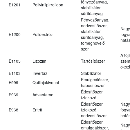
fényezőanyag,
E1201
Polivinilpirrolidon
stabilizátor,
sűrítőanyag
Fényezőanyag,
nedvesítőszer,
Nagy
stabilizátor,
E1200
Polidextróz
fogy
sűrítőanyag,
hatá
tömegnövelő
szer
A toj
E1105
Lizozim
Tartósítószer
szem
okoz
E1103
Invertáz
Stabilizátor
Emulgeálószer,
E999
Quillajakivonat
habosítószer
Édesítőszer,
E969
Advantame
ízfokozó
Édesítőszer,
Nagy
E968
Eritrit
ízfokozó,
fogy
nedvesítőszer
hatá
Édesítőszer,
Nagy
emulgeálószer,