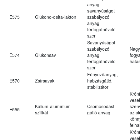
anyag,
savanyúságot
E575
Glükono-delta-lakton
szabályozó
anyag,
térfogatnövelő
szer
Savanyúságot
szabályozó
Nagy
E574
Glükonsav
anyag,
fogy
térfogatnövelő
hatá
szer
Fényezőanyag,
E570
Zsírsavak
habzásgátló,
stabilizátor
Krón
vese
Kálium-alumínium-
Csomósodást
szen
E555
szilikát
gátló anyag
az a
könn
felh
Krón
vese