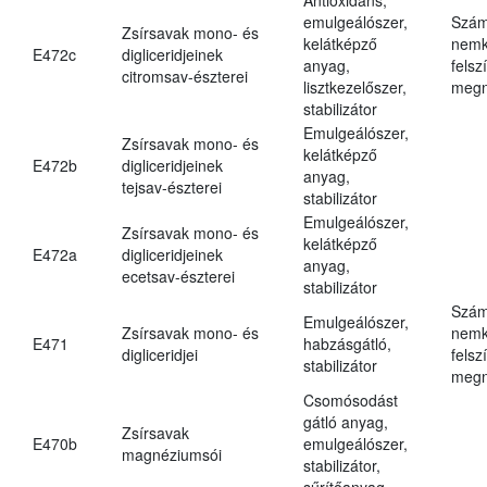
emulgeálószer,
Szám
Zsírsavak mono- és
kelátképző
nemk
E472c
digliceridjeinek
anyag,
felsz
citromsav-észterei
lisztkezelőszer,
megn
stabilizátor
Emulgeálószer,
Zsírsavak mono- és
kelátképző
E472b
digliceridjeinek
anyag,
tejsav-észterei
stabilizátor
Emulgeálószer,
Zsírsavak mono- és
kelátképző
E472a
digliceridjeinek
anyag,
ecetsav-észterei
stabilizátor
Szám
Emulgeálószer,
Zsírsavak mono- és
nemk
E471
habzásgátló,
digliceridjei
felsz
stabilizátor
megn
Csomósodást
gátló anyag,
Zsírsavak
E470b
emulgeálószer,
magnéziumsói
stabilizátor,
sűrítőanyag