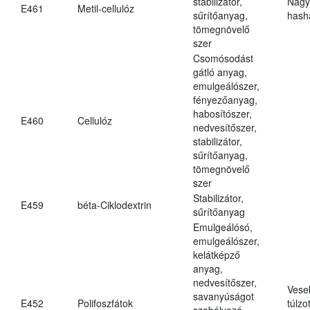
stabilizátor,
Nagy
E461
Metil-cellulóz
sűrítőanyag,
hasha
tömegnövelő
szer
Csomósodást
gátló anyag,
emulgeálószer,
fényezőanyag,
habosítószer,
E460
Cellulóz
nedvesítőszer,
stabilizátor,
sűrítőanyag,
tömegnövelő
szer
Stabilizátor,
E459
béta-Ciklodextrin
sűrítőanyag
Emulgeálósó,
emulgeálószer,
kelátképző
anyag,
nedvesítőszer,
Vese
savanyúságot
E452
Polifoszfátok
túlzo
szabályozó