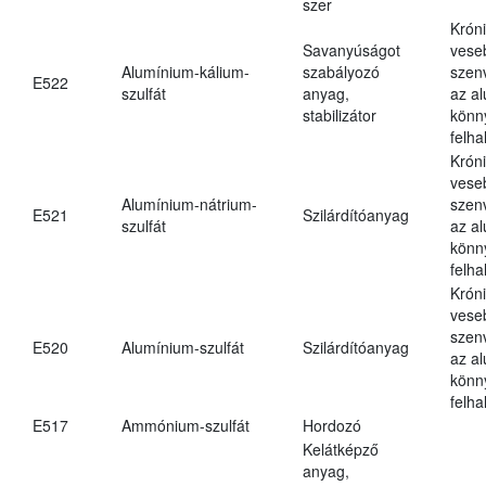
szer
Krón
Savanyúságot
vese
Alumínium-kálium-
szabályozó
szen
E522
szulfát
anyag,
az a
stabilizátor
könn
felh
Krón
vese
Alumínium-nátrium-
szen
E521
Szilárdítóanyag
szulfát
az a
könn
felh
Krón
vese
szen
E520
Alumínium-szulfát
Szilárdítóanyag
az a
könn
felh
E517
Ammónium-szulfát
Hordozó
Kelátképző
anyag,