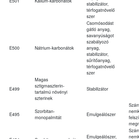
E501
Kálium-karbonátok
stabilizátor,
térfogatnövelő
szer
Csomósodást
gátló anyag,
savanyúságot
szabályozó
E500
Nátrium-karbonátok
anyag,
stabilizátor,
sűrítőanyag,
térfogatnövelő
szer
Magas
sztigmaszterin-
E499
Stabilizátor
tartalmú növényi
szterinek
Szám
Szorbitan-
nemk
E495
Emulgeálószer
monopalmitát
felsz
megn
Szám
Emulgeálószer,
nemk