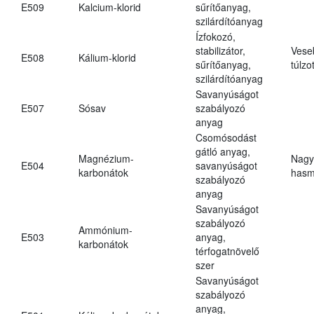
E509
Kalcium-klorid
sűrítőanyag,
szilárdítóanyag
Ízfokozó,
stabilizátor,
Vese
E508
Kálium-klorid
sűrítőanyag,
túlzo
szilárdítóanyag
Savanyúságot
E507
Sósav
szabályozó
anyag
Csomósodást
gátló anyag,
Magnézium-
Nagy
E504
savanyúságot
karbonátok
hasm
szabályozó
anyag
Savanyúságot
szabályozó
Ammónium-
E503
anyag,
karbonátok
térfogatnövelő
szer
Savanyúságot
szabályozó
anyag,