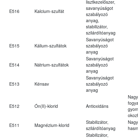
lisztkezelőszer,
savanyúságot
E516
Kalcium-szulfát
szabályozó
anyag,
stabilizátor,
szilárdítóanyag
Savanyúságot
E515
Kálium-szulfátok
szabályozó
anyag
Savanyúságot
E514
Nátrium-szulfátok
szabályozó
anyag
Savanyúságot
E513
Kénsav
szabályozó
anyag
Nagy
fogy
E512
Ón(II)-klorid
Antioxidáns
gyom
okoz
Stabilizátor,
Nagy
E511
Magnézium-klorid
szilárdítóanyag
hasm
Stabilizátor,