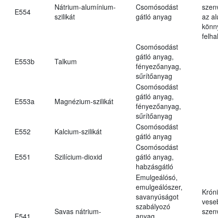
Nátrium-alumínium-
Csomósodást
szen
E554
szilikát
gátló anyag
az a
könn
felh
Csomósodást
gátló anyag,
E553b
Talkum
fényezőanyag,
sűrítőanyag
Csomósodást
gátló anyag,
E553a
Magnézium-szilikát
fényezőanyag,
sűrítőanyag
Csomósodást
E552
Kalcium-szilikát
gátló anyag
Csomósodást
E551
Szilícium-dioxid
gátló anyag,
habzásgátló
Emulgeálósó,
emulgeálószer,
Krón
savanyúságot
vese
szabályozó
Savas nátrium-
szen
E541
anyag,