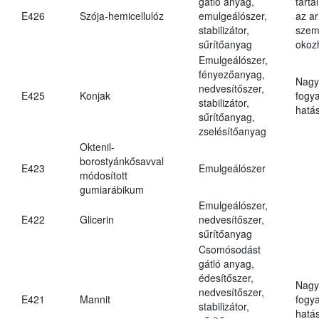
gátló anyag,
tarta
E426
Szója-hemicellulóz
emulgeálószer,
az ar
stabilizátor,
szem
sűrítőanyag
okoz
Emulgeálószer,
fényezőanyag,
Nagy
nedvesítőszer,
E425
Konjak
fogy
stabilizátor,
hatá
sűrítőanyag,
zselésítőanyag
Oktenil-
borostyánkősavval
E423
Emulgeálószer
módosított
gumiarábikum
Emulgeálószer,
E422
Glicerin
nedvesítőszer,
sűrítőanyag
Csomósodást
gátló anyag,
édesítőszer,
Nagy
nedvesítőszer,
E421
Mannit
fogy
stabilizátor,
hatá