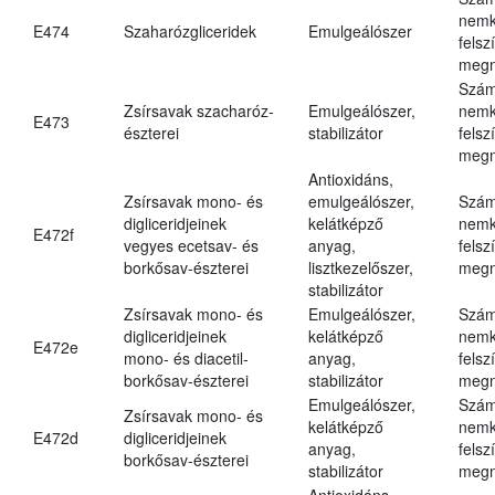
nemk
E474
Szaharózgliceridek
Emulgeálószer
felsz
megn
Szám
Zsírsavak szacharóz-
Emulgeálószer,
nemk
E473
észterei
stabilizátor
felsz
megn
Antioxidáns,
Zsírsavak mono- és
emulgeálószer,
Szám
digliceridjeinek
kelátképző
nemk
E472f
vegyes ecetsav- és
anyag,
felsz
borkősav-észterei
lisztkezelőszer,
megn
stabilizátor
Zsírsavak mono- és
Emulgeálószer,
Szám
digliceridjeinek
kelátképző
nemk
E472e
mono- és diacetil-
anyag,
felsz
borkősav-észterei
stabilizátor
megn
Emulgeálószer,
Szám
Zsírsavak mono- és
kelátképző
nemk
E472d
digliceridjeinek
anyag,
felsz
borkősav-észterei
stabilizátor
megn
Antioxidáns,