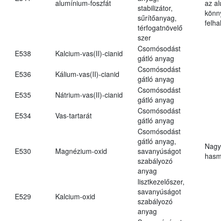
alumínium-foszfát
az a
stabilizátor,
könn
sűrítőanyag,
felh
térfogatnövelő
szer
Csomósodást
E538
Kalcium-vas(II)-cianid
gátló anyag
Csomósodást
E536
Kálium-vas(II)-cianid
gátló anyag
Csomósodást
E535
Nátrium-vas(II)-cianid
gátló anyag
Csomósodást
E534
Vas-tartarát
gátló anyag
Csomósodást
gátló anyag,
Nagy
E530
Magnézium-oxid
savanyúságot
hasm
szabályozó
anyag
lisztkezelőszer,
savanyúságot
E529
Kalcium-oxid
szabályozó
anyag