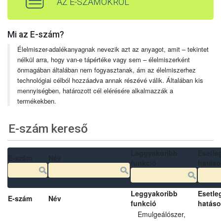
AZ E-SZÁMOKRÓL
Mi az E-szám?
Élelmiszer-adalékanyagnak nevezik azt az anyagot, amit – tekintet
nélkül arra, hogy van-e tápértéke vagy sem – élelmiszerként
önmagában általában nem fogyasztanak, ám az élelmiszerhez
technológiai célból hozzáadva annak részévé válik. Általában kis
mennyiségben, határozott cél elérésére alkalmazzák a
termékekben.
E-szám kereső
Leggyakoribb
Esetle
E-szám
Név
funkció
hatás
Leggyakoribb
Esetle
E-szám
Név
funkció
hatás
Emulgeálószer,