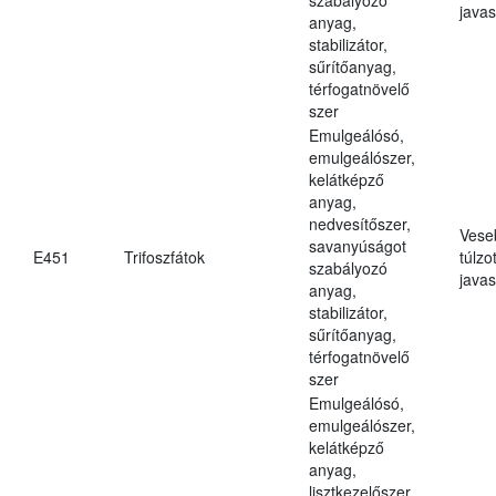
javas
anyag,
stabilizátor,
sűrítőanyag,
térfogatnövelő
szer
Emulgeálósó,
emulgeálószer,
kelátképző
anyag,
nedvesítőszer,
Vese
savanyúságot
E451
Trifoszfátok
túlzo
szabályozó
javas
anyag,
stabilizátor,
sűrítőanyag,
térfogatnövelő
szer
Emulgeálósó,
emulgeálószer,
kelátképző
anyag,
lisztkezelőszer,