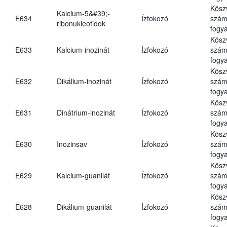
Kösz
Kalcium-5&#39;-
E634
Ízfokozó
számá
ribonukleotidok
fogya
Kösz
E633
Kalcium-inozinát
Ízfokozó
számá
fogya
Kösz
E632
Dikálium-inozinát
Ízfokozó
számá
fogya
Kösz
E631
Dinátrium-inozinát
Ízfokozó
számá
fogya
Kösz
E630
Inozinsav
Ízfokozó
számá
fogya
Kösz
E629
Kalcium-guanilát
Ízfokozó
számá
fogya
Kösz
E628
Dikálium-guanilát
Ízfokozó
számá
fogya