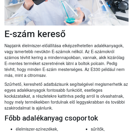
E-szám kereső
Napjaink élelmiszer-előállítása elképzelhetetlen adalékanyagok,
vagy ismertebb nevükön E-számok nélkül. Az E-számokról
számos tévhit kering a mindennapokban, vannak, akik kizárólag
E-mentes terméket szeretnének látni a boltok polcain. Pedig
tévhit, hogy minden E-szám mesterséges. Az E330 például nem
más, mint a citromsav.
Szűrhető, kereshető adatbázisunk segítségével megismerhetik az
egyes adalékanyagok fontosabb funkcióit, esetleges
kockázataikat, a részletekre kattintva pedig arról is olvashatnak,
hogy mely termékekben fordulnak elő leggyakrabban és további
szakirodalmat is ajánlunk.
Főbb adalékanyag csoportok
élelmiszer-színezékek,
sűrítők,