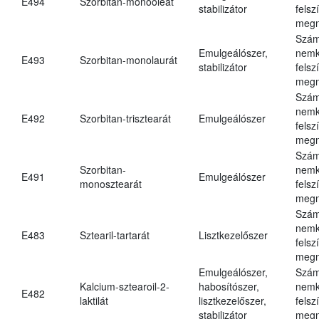
E494
Szorbitan-monooleát
stabilizátor
felsz
megn
Szám
Emulgeálószer,
nemk
E493
Szorbitan-monolaurát
stabilizátor
felsz
megn
Szám
nemk
E492
Szorbitan-trisztearát
Emulgeálószer
felsz
megn
Szám
Szorbitan-
nemk
E491
Emulgeálószer
monosztearát
felsz
megn
Szám
nemk
E483
Sztearil-tartarát
Lisztkezelőszer
felsz
megn
Emulgeálószer,
Szám
Kalcium-sztearoil-2-
habosítószer,
nemk
E482
laktilát
lisztkezelőszer,
felsz
stabilizátor
megn