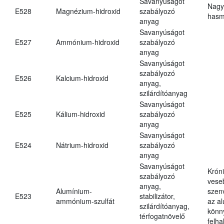
Savanyúságot
Nagy
E528
Magnézium-hidroxid
szabályozó
hasm
anyag
Savanyúságot
E527
Ammónium-hidroxid
szabályozó
anyag
Savanyúságot
szabályozó
E526
Kalcium-hidroxid
anyag,
szilárdítóanyag
Savanyúságot
E525
Kálium-hidroxid
szabályozó
anyag
Savanyúságot
E524
Nátrium-hidroxid
szabályozó
anyag
Savanyúságot
Krón
szabályozó
vese
anyag,
Alumínium-
szen
E523
stabilizátor,
ammónium-szulfát
az a
szilárdítóanyag,
könn
térfogatnövelő
felh