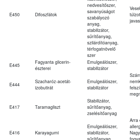
nedvesítőszer,
Vese
savanyúságot
E450
Difoszfátok
túlzo
szabályozó
javas
anyag,
stabilizátor,
sűrítőanyag,
szilárdítóanyag,
térfogatnövelő
szer
Fagyanta glicerin-
Emulgeálószer,
E445
észterei
stabilizátor
Szám
Szacharóz-acetát-
Emulgeálószer,
nemk
E444
izobutirát
stabilizátor
felsz
megn
Stabilizátor,
E417
Taramagliszt
sűrítőanyag,
zselésítőanyag
Arra
Emulgeálószer,
aller
E416
Karayagumi
stabilizátor,
Nagy
sűrítőanyag
fogy