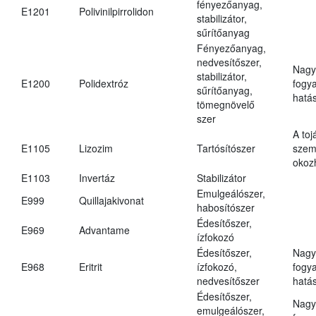
fényezőanyag,
E1201
Polivinilpirrolidon
stabilizátor,
sűrítőanyag
Fényezőanyag,
nedvesítőszer,
Nagy
stabilizátor,
E1200
Polidextróz
fogy
sűrítőanyag,
hatá
tömegnövelő
szer
A toj
E1105
Lizozim
Tartósítószer
szem
okoz
E1103
Invertáz
Stabilizátor
Emulgeálószer,
E999
Quillajakivonat
habosítószer
Édesítőszer,
E969
Advantame
ízfokozó
Édesítőszer,
Nagy
E968
Eritrit
ízfokozó,
fogy
nedvesítőszer
hatá
Édesítőszer,
Nagy
emulgeálószer,