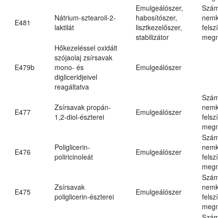
Emulgeálószer,
Szám
Nátrium-sztearoil-2-
habosítószer,
nemk
E481
laktilát
lisztkezelőszer,
felsz
stabilizátor
megn
Hőkezeléssel oxidált
szójaolaj zsírsavak
E479b
mono- és
Emulgeálószer
digliceridjeivel
reagáltatva
Szám
Zsírsavak propán-
nemk
E477
Emulgeálószer
1,2-diol-észterei
felsz
megn
Szám
Poliglicerin-
nemk
E476
Emulgeálószer
poliricinoleát
felsz
megn
Szám
Zsírsavak
nemk
E475
Emulgeálószer
poliglicerin-észterei
felsz
megn
Szám