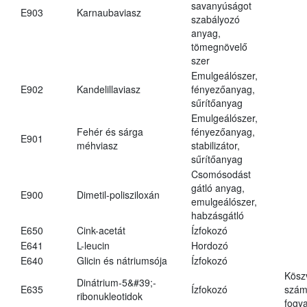
savanyúságot
E903
Karnaubaviasz
szabályozó
anyag,
tömegnövelő
szer
Emulgeálószer,
E902
Kandelillaviasz
fényezőanyag,
sűrítőanyag
Emulgeálószer,
Fehér és sárga
fényezőanyag,
E901
méhviasz
stabilizátor,
sűrítőanyag
Csomósodást
gátló anyag,
E900
Dimetil-polisziloxán
emulgeálószer,
habzásgátló
E650
Cink-acetát
Ízfokozó
E641
L-leucin
Hordozó
E640
Glicin és nátriumsója
Ízfokozó
Kösz
Dinátrium-5&#39;-
E635
Ízfokozó
számá
ribonukleotidok
fogya