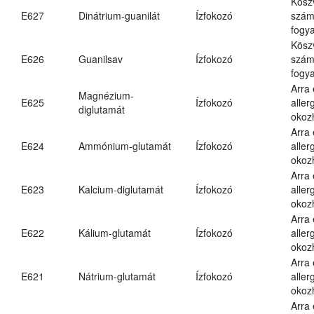
Kösz
E627
Dinátrium-guanilát
Ízfokozó
számá
fogya
Kösz
E626
Guanilsav
Ízfokozó
számá
fogya
Arra
Magnézium-
E625
Ízfokozó
aller
diglutamát
okoz
Arra
E624
Ammónium-glutamát
Ízfokozó
aller
okoz
Arra
E623
Kalcium-diglutamát
Ízfokozó
aller
okoz
Arra
E622
Kálium-glutamát
Ízfokozó
aller
okoz
Arra
E621
Nátrium-glutamát
Ízfokozó
aller
okoz
Arra