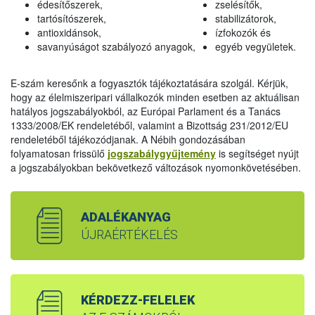
édesítőszerek,
zselésítők,
tartósítószerek,
stabilizátorok,
antioxidánsok,
ízfokozók és
savanyúságot szabályozó anyagok,
egyéb vegyületek.
E-szám keresőnk a fogyasztók tájékoztatására szolgál. Kérjük,
hogy az élelmiszeripari vállalkozók minden esetben az aktuálisan
hatályos jogszabályokból, az Európai Parlament és a Tanács
1333/2008/EK rendeletéből, valamint a Bizottság 231/2012/EU
rendeletéből tájékozódjanak. A Nébih gondozásában
folyamatosan frissülő
jogszabálygyűjtemény
is segítséget nyújt
a jogszabályokban bekövetkező változások nyomonkövetésében.
ADALÉKANYAG
ÚJRAÉRTÉKELÉS
KÉRDEZZ-FELELEK