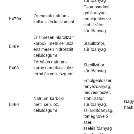
Csomósodást
gátló anyag,
Zsírsavak nátrium-,
E470a
emulgeálószer,
kálium- és kalciumsói
stabilizátor,
sűrítőanyag
Enzimesen hidrolizált
karboxi-metil-cellulóz,
Stabilizátor,
E469
enzimesen hidrolizált
sűrítőanyag
cellulózgumi
Térhálós nátrium-
Stabilizátor,
E468
karboxi-metil-cellulóz,
sűrítőanyag
térhálós cellulózgumi
Emulgeálószer,
fényezőanyag,
nedvesítőszer,
Nátrium-karboxi-
stabilizátor,
Nagy
E466
metil-cellulóz,
sűrítőanyag,
hasha
cellulózgumi
szilárdítóanyag,
tömegnövelő
szer,
zselésítőanyag