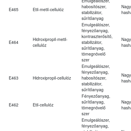
Emulgeálószer,
habosítószer,
Nagy
E465
Etil-metil-cellulóz
stabilizátor,
hasha
sűrítőanyag
Emulgeálószer,
fényezőanyag,
kontraszterősítő,
Hidroxipropil-metil-
Nagy
E464
stabilizátor,
cellulóz
hasha
sűrítőanyag,
tömegnövelő
szer
Emulgeálószer,
fényezőanyag,
Nagy
E463
Hidroxipropil-cellulóz
habosítószer,
hasha
stabilizátor,
sűrítőanyag
Fényezőanyag,
sűrítőanyag,
Nagy
E462
Etil-cellulóz
tömegnövelő
hasha
szer
Emulgeálószer,
fényezőanyag,