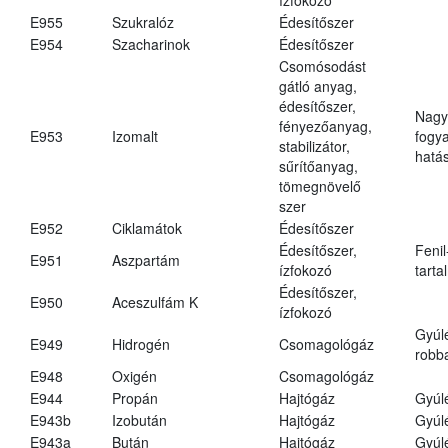
E955
Szukralóz
Édesítőszer
E954
Szacharinok
Édesítőszer
Csomósodást
gátló anyag,
édesítőszer,
Nagy
fényezőanyag,
E953
Izomalt
fogy
stabilizátor,
hatá
sűrítőanyag,
tömegnövelő
szer
E952
Ciklamátok
Édesítőszer
Édesítőszer,
Fenil
E951
Aszpartám
ízfokozó
tarta
Édesítőszer,
E950
Aceszulfám K
ízfokozó
Gyúl
E949
Hidrogén
Csomagológáz
robba
E948
Oxigén
Csomagológáz
E944
Propán
Hajtógáz
Gyúl
E943b
Izobután
Hajtógáz
Gyúl
E943a
Bután
Hajtógáz
Gyúl