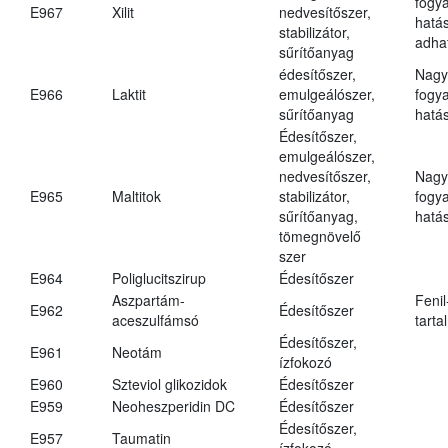
fogy
E967
Xilit
nedvesítőszer,
hatá
stabilizátor,
adha
sűrítőanyag
édesítőszer,
Nagy
E966
Laktit
emulgeálószer,
fogy
sűrítőanyag
hatá
Édesítőszer,
emulgeálószer,
nedvesítőszer,
Nagy
E965
Maltitok
stabilizátor,
fogy
sűrítőanyag,
hatá
tömegnövelő
szer
E964
Poliglucitszirup
Édesítőszer
Aszpartám-
Fenil
E962
Édesítőszer
aceszulfámsó
tarta
Édesítőszer,
E961
Neotám
ízfokozó
E960
Szteviol glikozidok
Édesítőszer
E959
Neoheszperidin DC
Édesítőszer
Édesítőszer,
E957
Taumatin
ízfokozó