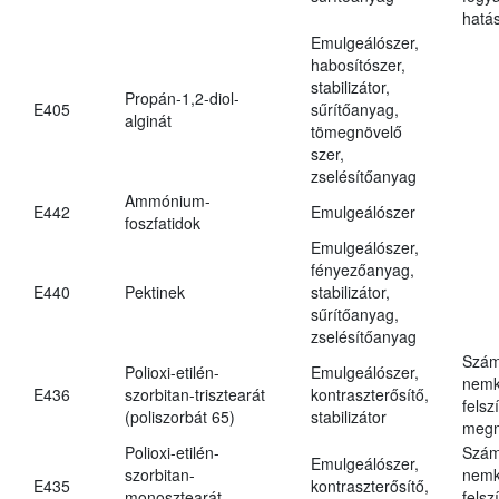
hatá
Emulgeálószer,
habosítószer,
stabilizátor,
Propán-1,2-diol-
E405
sűrítőanyag,
alginát
tömegnövelő
szer,
zselésítőanyag
Ammónium-
E442
Emulgeálószer
foszfatidok
Emulgeálószer,
fényezőanyag,
E440
Pektinek
stabilizátor,
sűrítőanyag,
zselésítőanyag
Szám
Polioxi-etilén-
Emulgeálószer,
nemk
E436
szorbitan-trisztearát
kontraszterősítő,
felsz
(poliszorbát 65)
stabilizátor
megn
Polioxi-etilén-
Szám
Emulgeálószer,
szorbitan-
nemk
E435
kontraszterősítő,
monosztearát
felsz