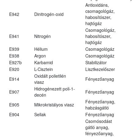
Antioxidáns,
csomagológáz,
E942
Dinitrogén-oxid
habosítószer,
hajtógáz
Csomagológáz,
E941
Nitrogén
habosítószer,
hajtógáz
E939
Hélium
Csomagológáz
E938
Argon
Csomagológáz
E927b
Karbamid
Stabilizátor
E920
L-Cisztein
Lisztkezelőszer
Oxidált polietilén
E914
Fényezőanyag
viasz
Hidrogénezett poli-1-
E907
Fényezőanyag
decén
Fényezőanyag,
E905
Mikrokristályos viasz
habzásgátló
E904
Sellak
Fényezőanyag
Csomósodást
gátló anyag,
fényezőanyag,