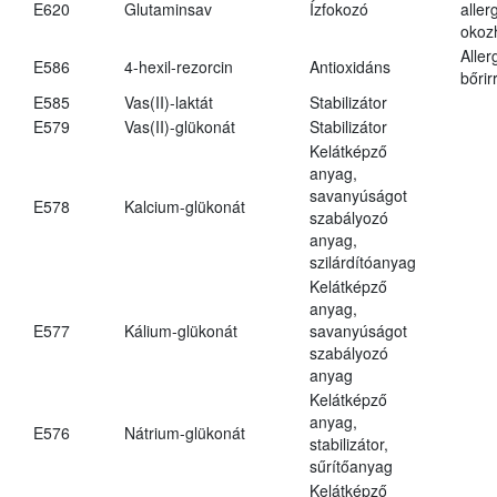
E620
Glutaminsav
Ízfokozó
aller
okoz
Aller
E586
4-hexil-rezorcin
Antioxidáns
bőrir
E585
Vas(II)-laktát
Stabilizátor
E579
Vas(II)-glükonát
Stabilizátor
Kelátképző
anyag,
savanyúságot
E578
Kalcium-glükonát
szabályozó
anyag,
szilárdítóanyag
Kelátképző
anyag,
E577
Kálium-glükonát
savanyúságot
szabályozó
anyag
Kelátképző
anyag,
E576
Nátrium-glükonát
stabilizátor,
sűrítőanyag
Kelátképző