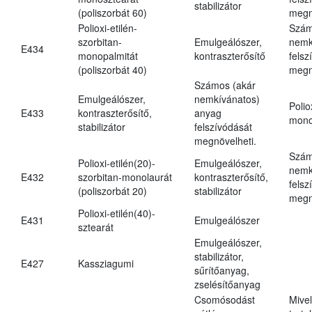
stabilizátor
(poliszorbát 60)
megn
Polioxi-etilén-
Szám
szorbitan-
Emulgeálószer,
nemk
E434
monopalmitát
kontraszterősítő
felsz
(poliszorbát 40)
megn
Számos (akár
Emulgeálószer,
nemkívánatos)
Polio
E433
kontraszterősítő,
anyag
mono
stabilizátor
felszívódását
megnövelheti.
Szám
Polioxi-etilén(20)-
Emulgeálószer,
nemk
E432
szorbitan-monolaurát
kontraszterősítő,
felsz
(poliszorbát 20)
stabilizátor
megn
Polioxi-etilén(40)-
E431
Emulgeálószer
sztearát
Emulgeálószer,
stabilizátor,
E427
Kassziagumi
sűrítőanyag,
zselésítőanyag
Csomósodást
Mive