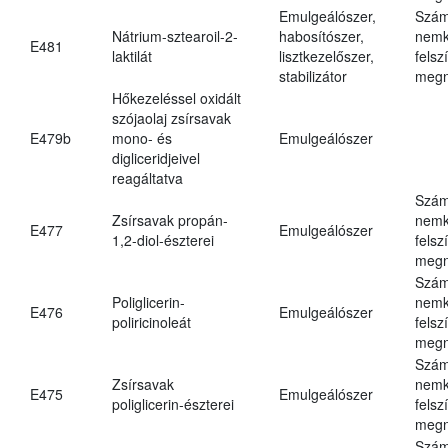
Emulgeálószer,
Szám
Nátrium-sztearoil-2-
habosítószer,
nemk
E481
laktilát
lisztkezelőszer,
felsz
stabilizátor
megn
Hőkezeléssel oxidált
szójaolaj zsírsavak
E479b
mono- és
Emulgeálószer
digliceridjeivel
reagáltatva
Szám
Zsírsavak propán-
nemk
E477
Emulgeálószer
1,2-diol-észterei
felsz
megn
Szám
Poliglicerin-
nemk
E476
Emulgeálószer
poliricinoleát
felsz
megn
Szám
Zsírsavak
nemk
E475
Emulgeálószer
poliglicerin-észterei
felsz
megn
Szám