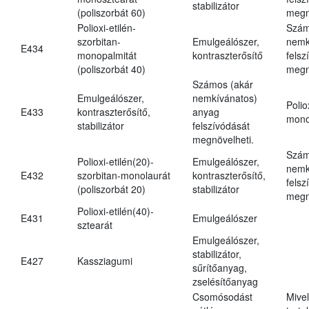
stabilizátor
(poliszorbát 60)
megn
Polioxi-etilén-
Szám
szorbitan-
Emulgeálószer,
nemk
E434
monopalmitát
kontraszterősítő
felsz
(poliszorbát 40)
megn
Számos (akár
Emulgeálószer,
nemkívánatos)
Polio
E433
kontraszterősítő,
anyag
mono
stabilizátor
felszívódását
megnövelheti.
Szám
Polioxi-etilén(20)-
Emulgeálószer,
nemk
E432
szorbitan-monolaurát
kontraszterősítő,
felsz
(poliszorbát 20)
stabilizátor
megn
Polioxi-etilén(40)-
E431
Emulgeálószer
sztearát
Emulgeálószer,
stabilizátor,
E427
Kassziagumi
sűrítőanyag,
zselésítőanyag
Csomósodást
Mive