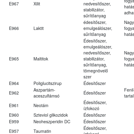
fogy
E967
Xilit
nedvesítőszer,
hatá
stabilizátor,
adha
sűrítőanyag
édesítőszer,
Nagy
E966
Laktit
emulgeálószer,
fogy
sűrítőanyag
hatá
Édesítőszer,
emulgeálószer,
nedvesítőszer,
Nagy
E965
Maltitok
stabilizátor,
fogy
sűrítőanyag,
hatá
tömegnövelő
szer
E964
Poliglucitszirup
Édesítőszer
Aszpartám-
Fenil
E962
Édesítőszer
aceszulfámsó
tarta
Édesítőszer,
E961
Neotám
ízfokozó
E960
Szteviol glikozidok
Édesítőszer
E959
Neoheszperidin DC
Édesítőszer
Édesítőszer,
E957
Taumatin
ízfokozó