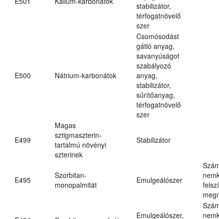
E501
Kálium-karbonátok
stabilizátor,
térfogatnövelő
szer
Csomósodást
gátló anyag,
savanyúságot
szabályozó
E500
Nátrium-karbonátok
anyag,
stabilizátor,
sűrítőanyag,
térfogatnövelő
szer
Magas
sztigmaszterin-
E499
Stabilizátor
tartalmú növényi
szterinek
Szám
Szorbitan-
nemk
E495
Emulgeálószer
monopalmitát
felsz
megn
Szám
Emulgeálószer,
nemk