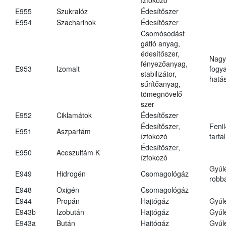
E955
Szukralóz
Édesítőszer
E954
Szacharinok
Édesítőszer
Csomósodást
gátló anyag,
édesítőszer,
Nagy
fényezőanyag,
E953
Izomalt
fogy
stabilizátor,
hatá
sűrítőanyag,
tömegnövelő
szer
E952
Ciklamátok
Édesítőszer
Édesítőszer,
Fenil
E951
Aszpartám
ízfokozó
tarta
Édesítőszer,
E950
Aceszulfám K
ízfokozó
Gyúl
E949
Hidrogén
Csomagológáz
robba
E948
Oxigén
Csomagológáz
E944
Propán
Hajtógáz
Gyúl
E943b
Izobután
Hajtógáz
Gyúl
E943a
Bután
Hajtógáz
Gyúl