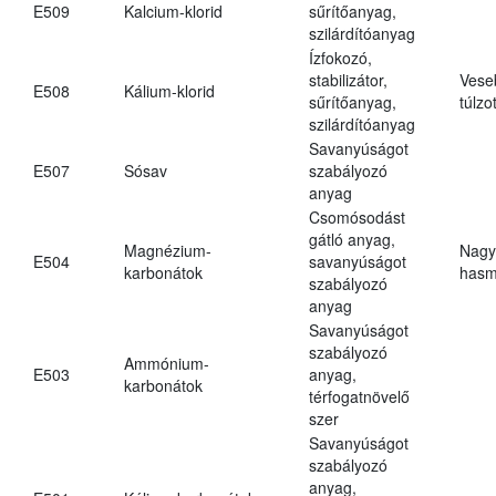
E509
Kalcium-klorid
sűrítőanyag,
szilárdítóanyag
Ízfokozó,
stabilizátor,
Vese
E508
Kálium-klorid
sűrítőanyag,
túlzo
szilárdítóanyag
Savanyúságot
E507
Sósav
szabályozó
anyag
Csomósodást
gátló anyag,
Magnézium-
Nagy
E504
savanyúságot
karbonátok
hasm
szabályozó
anyag
Savanyúságot
szabályozó
Ammónium-
E503
anyag,
karbonátok
térfogatnövelő
szer
Savanyúságot
szabályozó
anyag,