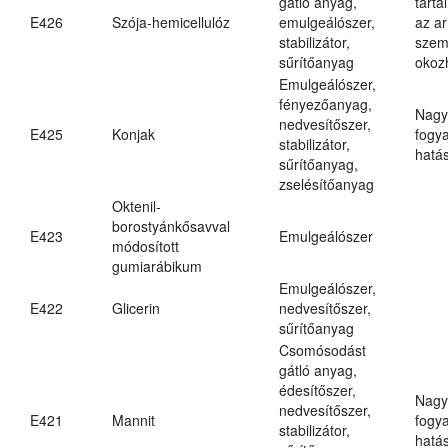
gátló anyag,
tarta
E426
Szója-hemicellulóz
emulgeálószer,
az ar
stabilizátor,
szem
sűrítőanyag
okoz
Emulgeálószer,
fényezőanyag,
Nagy
nedvesítőszer,
E425
Konjak
fogy
stabilizátor,
hatá
sűrítőanyag,
zselésítőanyag
Oktenil-
borostyánkősavval
E423
Emulgeálószer
módosított
gumiarábikum
Emulgeálószer,
E422
Glicerin
nedvesítőszer,
sűrítőanyag
Csomósodást
gátló anyag,
édesítőszer,
Nagy
nedvesítőszer,
E421
Mannit
fogy
stabilizátor,
hatá