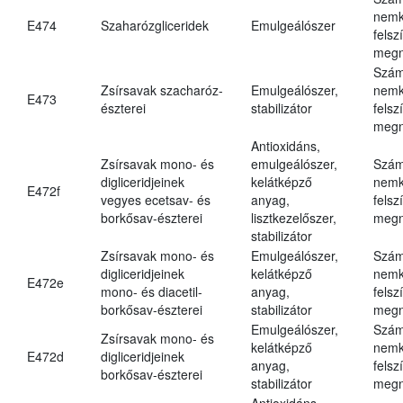
nemk
E474
Szaharózgliceridek
Emulgeálószer
felsz
megn
Szám
Zsírsavak szacharóz-
Emulgeálószer,
nemk
E473
észterei
stabilizátor
felsz
megn
Antioxidáns,
Zsírsavak mono- és
emulgeálószer,
Szám
digliceridjeinek
kelátképző
nemk
E472f
vegyes ecetsav- és
anyag,
felsz
borkősav-észterei
lisztkezelőszer,
megn
stabilizátor
Zsírsavak mono- és
Emulgeálószer,
Szám
digliceridjeinek
kelátképző
nemk
E472e
mono- és diacetil-
anyag,
felsz
borkősav-észterei
stabilizátor
megn
Emulgeálószer,
Szám
Zsírsavak mono- és
kelátképző
nemk
E472d
digliceridjeinek
anyag,
felsz
borkősav-észterei
stabilizátor
megn
Antioxidáns,