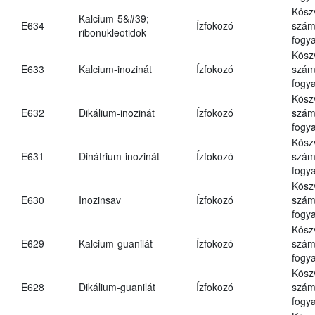
Kösz
Kalcium-5&#39;-
E634
Ízfokozó
számá
ribonukleotidok
fogya
Kösz
E633
Kalcium-inozinát
Ízfokozó
számá
fogya
Kösz
E632
Dikálium-inozinát
Ízfokozó
számá
fogya
Kösz
E631
Dinátrium-inozinát
Ízfokozó
számá
fogya
Kösz
E630
Inozinsav
Ízfokozó
számá
fogya
Kösz
E629
Kalcium-guanilát
Ízfokozó
számá
fogya
Kösz
E628
Dikálium-guanilát
Ízfokozó
számá
fogya