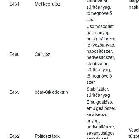
stabilizátor,
Nagy
E461
Metil-cellulóz
sűrítőanyag,
hasha
tömegnövelő
szer
Csomósodást
gátló anyag,
emulgeálószer,
fényezőanyag,
habosítószer,
E460
Cellulóz
nedvesítőszer,
stabilizátor,
sűrítőanyag,
tömegnövelő
szer
Stabilizátor,
E459
béta-Ciklodextrin
sűrítőanyag
Emulgeálósó,
emulgeálószer,
kelátképző
anyag,
nedvesítőszer,
Vese
savanyúságot
E452
Polifoszfátok
túlzo
szabályozó