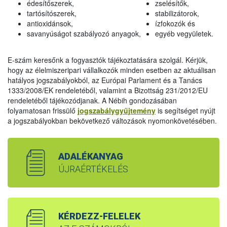
édesítőszerek,
zselésítők,
tartósítószerek,
stabilizátorok,
antioxidánsok,
ízfokozók és
savanyúságot szabályozó anyagok,
egyéb vegyületek.
E-szám keresőnk a fogyasztók tájékoztatására szolgál. Kérjük,
hogy az élelmiszeripari vállalkozók minden esetben az aktuálisan
hatályos jogszabályokból, az Európai Parlament és a Tanács
1333/2008/EK rendeletéből, valamint a Bizottság 231/2012/EU
rendeletéből tájékozódjanak. A Nébih gondozásában
folyamatosan frissülő
jogszabálygyűjtemény
is segítséget nyújt
a jogszabályokban bekövetkező változások nyomonkövetésében.
ADALÉKANYAG
ÚJRAÉRTÉKELÉS
KÉRDEZZ-FELELEK