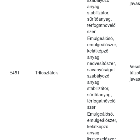
javas
anyag,
stabilizátor,
sűrítőanyag,
térfogatnövelő
szer
Emulgeálósó,
emulgeálószer,
kelátképző
anyag,
nedvesítőszer,
Vese
savanyúságot
E451
Trifoszfátok
túlzo
szabályozó
javas
anyag,
stabilizátor,
sűrítőanyag,
térfogatnövelő
szer
Emulgeálósó,
emulgeálószer,
kelátképző
anyag,
lisztkezelőszer,