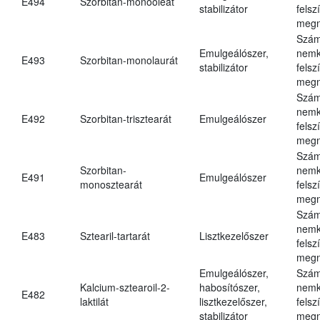
E494
Szorbitan-monooleát
stabilizátor
felsz
megn
Szám
Emulgeálószer,
nemk
E493
Szorbitan-monolaurát
stabilizátor
felsz
megn
Szám
nemk
E492
Szorbitan-trisztearát
Emulgeálószer
felsz
megn
Szám
Szorbitan-
nemk
E491
Emulgeálószer
monosztearát
felsz
megn
Szám
nemk
E483
Sztearil-tartarát
Lisztkezelőszer
felsz
megn
Emulgeálószer,
Szám
Kalcium-sztearoil-2-
habosítószer,
nemk
E482
laktilát
lisztkezelőszer,
felsz
stabilizátor
megn