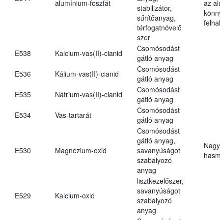
alumínium-foszfát
az a
stabilizátor,
könn
sűrítőanyag,
felh
térfogatnövelő
szer
Csomósodást
E538
Kalcium-vas(II)-cianid
gátló anyag
Csomósodást
E536
Kálium-vas(II)-cianid
gátló anyag
Csomósodást
E535
Nátrium-vas(II)-cianid
gátló anyag
Csomósodást
E534
Vas-tartarát
gátló anyag
Csomósodást
gátló anyag,
Nagy
E530
Magnézium-oxid
savanyúságot
hasm
szabályozó
anyag
lisztkezelőszer,
savanyúságot
E529
Kalcium-oxid
szabályozó
anyag