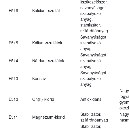
lisztkezelőszer,
savanyúságot
E516
Kalcium-szulfát
szabályozó
anyag,
stabilizátor,
szilárdítóanyag
Savanyúságot
E515
Kálium-szulfátok
szabályozó
anyag
Savanyúságot
E514
Nátrium-szulfátok
szabályozó
anyag
Savanyúságot
E513
Kénsav
szabályozó
anyag
Nagy
fogy
E512
Ón(II)-klorid
Antioxidáns
gyom
okoz
Stabilizátor,
Nagy
E511
Magnézium-klorid
szilárdítóanyag
hasm
Stabilizátor,