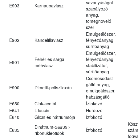
savanyúságot
E903
Karnaubaviasz
szabályozó
anyag,
tömegnövelő
szer
Emulgeálószer,
E902
Kandelillaviasz
fényezőanyag,
sűrítőanyag
Emulgeálószer,
Fehér és sárga
fényezőanyag,
E901
méhviasz
stabilizátor,
sűrítőanyag
Csomósodást
gátló anyag,
E900
Dimetil-polisziloxán
emulgeálószer,
habzásgátló
E650
Cink-acetát
Ízfokozó
E641
L-leucin
Hordozó
E640
Glicin és nátriumsója
Ízfokozó
Kösz
Dinátrium-5&#39;-
E635
Ízfokozó
számá
ribonukleotidok
fogya