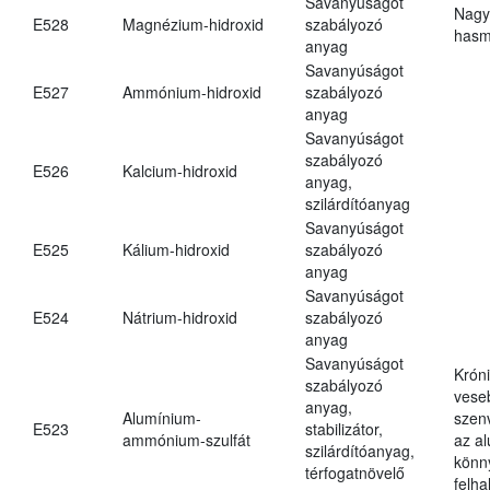
Savanyúságot
Nagy
E528
Magnézium-hidroxid
szabályozó
hasm
anyag
Savanyúságot
E527
Ammónium-hidroxid
szabályozó
anyag
Savanyúságot
szabályozó
E526
Kalcium-hidroxid
anyag,
szilárdítóanyag
Savanyúságot
E525
Kálium-hidroxid
szabályozó
anyag
Savanyúságot
E524
Nátrium-hidroxid
szabályozó
anyag
Savanyúságot
Krón
szabályozó
vese
anyag,
Alumínium-
szen
E523
stabilizátor,
ammónium-szulfát
az a
szilárdítóanyag,
könn
térfogatnövelő
felh