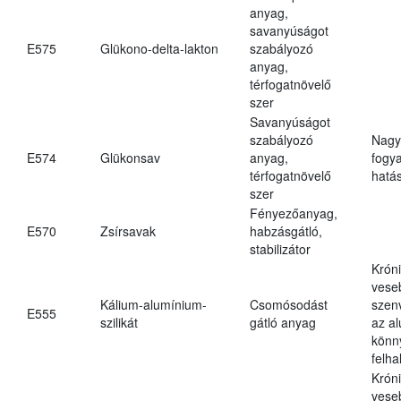
anyag,
savanyúságot
E575
Glükono-delta-lakton
szabályozó
anyag,
térfogatnövelő
szer
Savanyúságot
szabályozó
Nagy
E574
Glükonsav
anyag,
fogy
térfogatnövelő
hatá
szer
Fényezőanyag,
E570
Zsírsavak
habzásgátló,
stabilizátor
Krón
vese
Kálium-alumínium-
Csomósodást
szen
E555
szilikát
gátló anyag
az a
könn
felh
Krón
vese