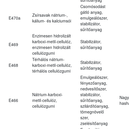
Csomósodást
gátló anyag,
Zsírsavak nátrium-,
E470a
emulgeálószer,
kálium- és kalciumsói
stabilizátor,
sűrítőanyag
Enzimesen hidrolizált
karboxi-metil-cellulóz,
Stabilizátor,
E469
enzimesen hidrolizált
sűrítőanyag
cellulózgumi
Térhálós nátrium-
Stabilizátor,
E468
karboxi-metil-cellulóz,
sűrítőanyag
térhálós cellulózgumi
Emulgeálószer,
fényezőanyag,
nedvesítőszer,
Nátrium-karboxi-
stabilizátor,
Nagy
E466
metil-cellulóz,
sűrítőanyag,
hasha
cellulózgumi
szilárdítóanyag,
tömegnövelő
szer,
zselésítőanyag