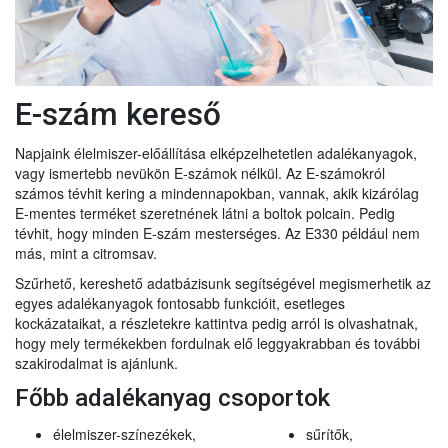
E-szám kereső
Napjaink élelmiszer-előállítása elképzelhetetlen adalékanyagok,
vagy ismertebb nevükön E-számok nélkül. Az E-számokról
számos tévhit kering a mindennapokban, vannak, akik kizárólag
E-mentes terméket szeretnének látni a boltok polcain. Pedig
tévhit, hogy minden E-szám mesterséges. Az E330 például nem
más, mint a citromsav.
Szűrhető, kereshető adatbázisunk segítségével megismerhetik az
egyes adalékanyagok fontosabb funkcióit, esetleges
kockázataikat, a részletekre kattintva pedig arról is olvashatnak,
hogy mely termékekben fordulnak elő leggyakrabban és további
szakirodalmat is ajánlunk.
Főbb adalékanyag csoportok
élelmiszer-színezékek,
sűrítők,