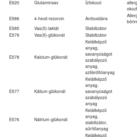
E620
Glutaminsav
Ízfokozó
aller
okoz
Aller
E586
4-hexil-rezorcin
Antioxidáns
bőrir
E585
Vas(II)-laktát
Stabilizátor
E579
Vas(II)-glükonát
Stabilizátor
Kelátképző
anyag,
savanyúságot
E578
Kalcium-glükonát
szabályozó
anyag,
szilárdítóanyag
Kelátképző
anyag,
E577
Kálium-glükonát
savanyúságot
szabályozó
anyag
Kelátképző
anyag,
E576
Nátrium-glükonát
stabilizátor,
sűrítőanyag
Kelátképző