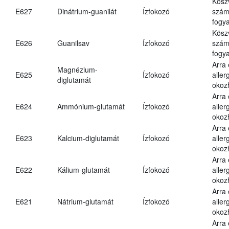
Kösz
E627
Dinátrium-guanilát
Ízfokozó
számá
fogya
Kösz
E626
Guanilsav
Ízfokozó
számá
fogya
Arra
Magnézium-
E625
Ízfokozó
aller
diglutamát
okoz
Arra
E624
Ammónium-glutamát
Ízfokozó
aller
okoz
Arra
E623
Kalcium-diglutamát
Ízfokozó
aller
okoz
Arra
E622
Kálium-glutamát
Ízfokozó
aller
okoz
Arra
E621
Nátrium-glutamát
Ízfokozó
aller
okoz
Arra