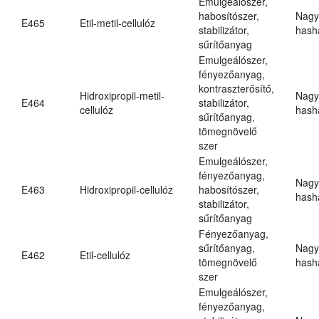
Emulgeálószer,
habosítószer,
Nagy
E465
Etil-metil-cellulóz
stabilizátor,
hasha
sűrítőanyag
Emulgeálószer,
fényezőanyag,
kontraszterősítő,
Hidroxipropil-metil-
Nagy
E464
stabilizátor,
cellulóz
hasha
sűrítőanyag,
tömegnövelő
szer
Emulgeálószer,
fényezőanyag,
Nagy
E463
Hidroxipropil-cellulóz
habosítószer,
hasha
stabilizátor,
sűrítőanyag
Fényezőanyag,
sűrítőanyag,
Nagy
E462
Etil-cellulóz
tömegnövelő
hasha
szer
Emulgeálószer,
fényezőanyag,