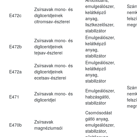
emulgeálószer,
Szám
Zsírsavak mono- és
kelátképző
nemk
E472c
digliceridjeinek
anyag,
felsz
citromsav-észterei
lisztkezelőszer,
megn
stabilizátor
Emulgeálószer,
Zsírsavak mono- és
kelátképző
E472b
digliceridjeinek
anyag,
tejsav-észterei
stabilizátor
Emulgeálószer,
Zsírsavak mono- és
kelátképző
E472a
digliceridjeinek
anyag,
ecetsav-észterei
stabilizátor
Szám
Emulgeálószer,
Zsírsavak mono- és
nemk
E471
habzásgátló,
digliceridjei
felsz
stabilizátor
megn
Csomósodást
gátló anyag,
Zsírsavak
E470b
emulgeálószer,
magnéziumsói
stabilizátor,
sűrítőanyag