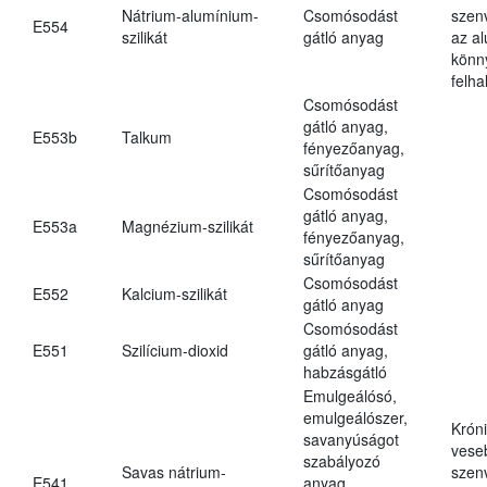
Nátrium-alumínium-
Csomósodást
szen
E554
szilikát
gátló anyag
az a
könn
felh
Csomósodást
gátló anyag,
E553b
Talkum
fényezőanyag,
sűrítőanyag
Csomósodást
gátló anyag,
E553a
Magnézium-szilikát
fényezőanyag,
sűrítőanyag
Csomósodást
E552
Kalcium-szilikát
gátló anyag
Csomósodást
E551
Szilícium-dioxid
gátló anyag,
habzásgátló
Emulgeálósó,
emulgeálószer,
Krón
savanyúságot
vese
szabályozó
Savas nátrium-
szen
E541
anyag,