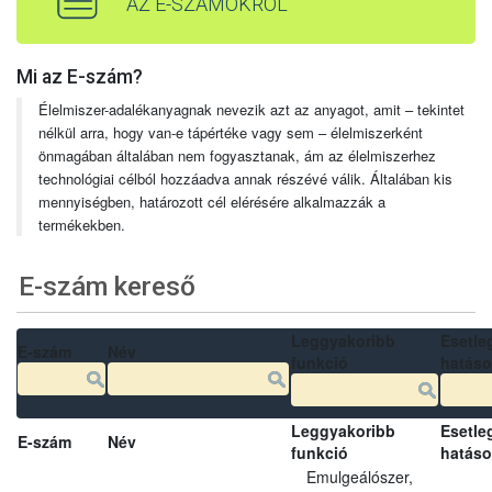
AZ E-SZÁMOKRÓL
Mi az E-szám?
Élelmiszer-adalékanyagnak nevezik azt az anyagot, amit – tekintet
nélkül arra, hogy van-e tápértéke vagy sem – élelmiszerként
önmagában általában nem fogyasztanak, ám az élelmiszerhez
technológiai célból hozzáadva annak részévé válik. Általában kis
mennyiségben, határozott cél elérésére alkalmazzák a
termékekben.
E-szám kereső
Leggyakoribb
Esetle
E-szám
Név
funkció
hatás
Leggyakoribb
Esetle
E-szám
Név
funkció
hatás
Emulgeálószer,