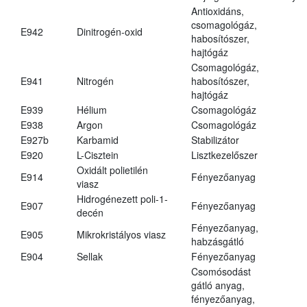
Antioxidáns,
csomagológáz,
E942
Dinitrogén-oxid
habosítószer,
hajtógáz
Csomagológáz,
E941
Nitrogén
habosítószer,
hajtógáz
E939
Hélium
Csomagológáz
E938
Argon
Csomagológáz
E927b
Karbamid
Stabilizátor
E920
L-Cisztein
Lisztkezelőszer
Oxidált polietilén
E914
Fényezőanyag
viasz
Hidrogénezett poli-1-
E907
Fényezőanyag
decén
Fényezőanyag,
E905
Mikrokristályos viasz
habzásgátló
E904
Sellak
Fényezőanyag
Csomósodást
gátló anyag,
fényezőanyag,