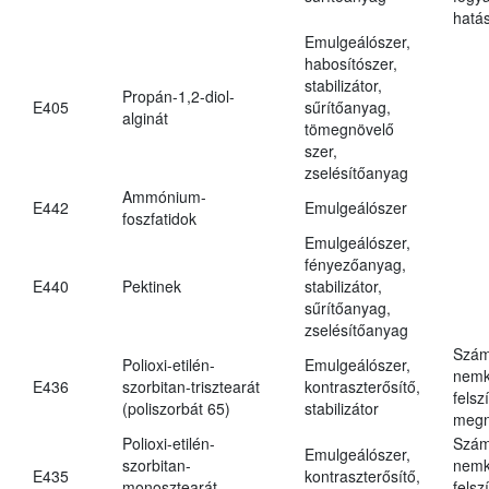
hatá
Emulgeálószer,
habosítószer,
stabilizátor,
Propán-1,2-diol-
E405
sűrítőanyag,
alginát
tömegnövelő
szer,
zselésítőanyag
Ammónium-
E442
Emulgeálószer
foszfatidok
Emulgeálószer,
fényezőanyag,
E440
Pektinek
stabilizátor,
sűrítőanyag,
zselésítőanyag
Szám
Polioxi-etilén-
Emulgeálószer,
nemk
E436
szorbitan-trisztearát
kontraszterősítő,
felsz
(poliszorbát 65)
stabilizátor
megn
Polioxi-etilén-
Szám
Emulgeálószer,
szorbitan-
nemk
E435
kontraszterősítő,
monosztearát
felsz