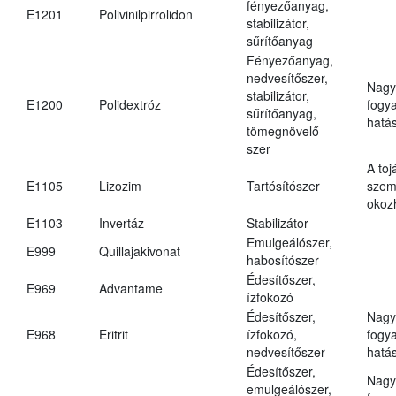
fényezőanyag,
E1201
Polivinilpirrolidon
stabilizátor,
sűrítőanyag
Fényezőanyag,
nedvesítőszer,
Nagy
stabilizátor,
E1200
Polidextróz
fogy
sűrítőanyag,
hatá
tömegnövelő
szer
A toj
E1105
Lizozim
Tartósítószer
szem
okoz
E1103
Invertáz
Stabilizátor
Emulgeálószer,
E999
Quillajakivonat
habosítószer
Édesítőszer,
E969
Advantame
ízfokozó
Édesítőszer,
Nagy
E968
Eritrit
ízfokozó,
fogy
nedvesítőszer
hatá
Édesítőszer,
Nagy
emulgeálószer,