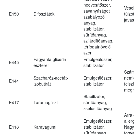
nedvesítőszer,
Vese
savanyúságot
E450
Difoszfátok
túlzo
szabályozó
javas
anyag,
stabilizátor,
sűrítőanyag,
szilárdítóanyag,
térfogatnövelő
szer
Fagyanta glicerin-
Emulgeálószer,
E445
észterei
stabilizátor
Szám
Szacharóz-acetát-
Emulgeálószer,
nemk
E444
izobutirát
stabilizátor
felsz
megn
Stabilizátor,
E417
Taramagliszt
sűrítőanyag,
zselésítőanyag
Arra
Emulgeálószer,
aller
E416
Karayagumi
stabilizátor,
Nagy
sűrítőanyag
fogy