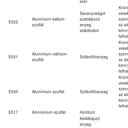
szer
Krón
Savanyúságot
vese
Alumínium-kálium-
szabályozó
szen
E522
szulfát
anyag,
az a
stabilizátor
könn
felh
Krón
vese
Alumínium-nátrium-
szen
E521
Szilárdítóanyag
szulfát
az a
könn
felh
Krón
vese
szen
E520
Alumínium-szulfát
Szilárdítóanyag
az a
könn
felh
E517
Ammónium-szulfát
Hordozó
Kelátképző
anyag,