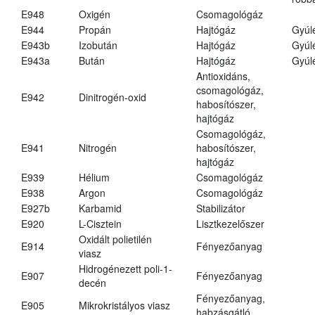
E948
Oxigén
Csomagológáz
E944
Propán
Hajtógáz
Gyúl
E943b
Izobután
Hajtógáz
Gyúl
E943a
Bután
Hajtógáz
Gyúl
Antioxidáns,
csomagológáz,
E942
Dinitrogén-oxid
habosítószer,
hajtógáz
Csomagológáz,
E941
Nitrogén
habosítószer,
hajtógáz
E939
Hélium
Csomagológáz
E938
Argon
Csomagológáz
E927b
Karbamid
Stabilizátor
E920
L-Cisztein
Lisztkezelőszer
Oxidált polietilén
E914
Fényezőanyag
viasz
Hidrogénezett poli-1-
E907
Fényezőanyag
decén
Fényezőanyag,
E905
Mikrokristályos viasz
habzásgátló