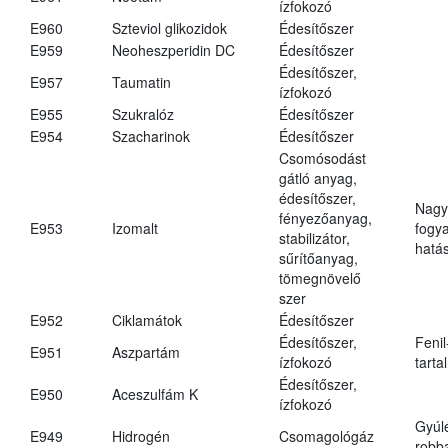
ízfokozó
E960
Szteviol glikozidok
Édesítőszer
E959
Neoheszperidin DC
Édesítőszer
Édesítőszer,
E957
Taumatin
ízfokozó
E955
Szukralóz
Édesítőszer
E954
Szacharinok
Édesítőszer
Csomósodást
gátló anyag,
édesítőszer,
Nagy
fényezőanyag,
E953
Izomalt
fogy
stabilizátor,
hatá
sűrítőanyag,
tömegnövelő
szer
E952
Ciklamátok
Édesítőszer
Édesítőszer,
Fenil
E951
Aszpartám
ízfokozó
tarta
Édesítőszer,
E950
Aceszulfám K
ízfokozó
Gyúl
E949
Hidrogén
Csomagológáz
robba