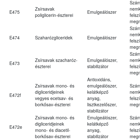
Szám
Zsírsavak
nemk
E475
Emulgeálószer
poliglicerin-észterei
felsz
megn
Szám
nemk
E474
Szaharózgliceridek
Emulgeálószer
felsz
megn
Szám
Zsírsavak szacharóz-
Emulgeálószer,
nemk
E473
észterei
stabilizátor
felsz
megn
Antioxidáns,
Zsírsavak mono- és
emulgeálószer,
Szám
digliceridjeinek
kelátképző
nemk
E472f
vegyes ecetsav- és
anyag,
felsz
borkősav-észterei
lisztkezelőszer,
megn
stabilizátor
Zsírsavak mono- és
Emulgeálószer,
Szám
digliceridjeinek
kelátképző
nemk
E472e
mono- és diacetil-
anyag,
felsz
borkősav-észterei
stabilizátor
megn