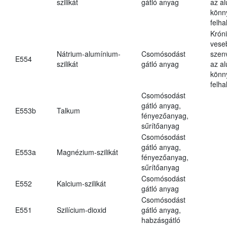
szilikát
gátló anyag
az a
könn
felh
Krón
vese
Nátrium-alumínium-
Csomósodást
szen
E554
szilikát
gátló anyag
az a
könn
felh
Csomósodást
gátló anyag,
E553b
Talkum
fényezőanyag,
sűrítőanyag
Csomósodást
gátló anyag,
E553a
Magnézium-szilikát
fényezőanyag,
sűrítőanyag
Csomósodást
E552
Kalcium-szilikát
gátló anyag
Csomósodást
E551
Szilícium-dioxid
gátló anyag,
habzásgátló