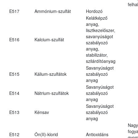
felh
E517
Ammónium-szulfát
Hordozó
Kelátképző
anyag,
lisztkezelőszer,
savanyúságot
E516
Kalcium-szulfát
szabályozó
anyag,
stabilizátor,
szilárdítóanyag
Savanyúságot
E515
Kálium-szulfátok
szabályozó
anyag
Savanyúságot
E514
Nátrium-szulfátok
szabályozó
anyag
Savanyúságot
E513
Kénsav
szabályozó
anyag
Nagy
fogy
E512
Ón(II)-klorid
Antioxidáns
gyom