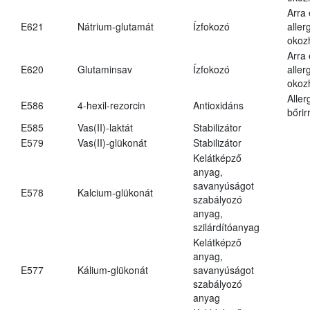
Arra
E621
Nátrium-glutamát
Ízfokozó
aller
okoz
Arra
E620
Glutaminsav
Ízfokozó
aller
okoz
Aller
E586
4-hexil-rezorcin
Antioxidáns
bőrir
E585
Vas(II)-laktát
Stabilizátor
E579
Vas(II)-glükonát
Stabilizátor
Kelátképző
anyag,
savanyúságot
E578
Kalcium-glükonát
szabályozó
anyag,
szilárdítóanyag
Kelátképző
anyag,
E577
Kálium-glükonát
savanyúságot
szabályozó
anyag