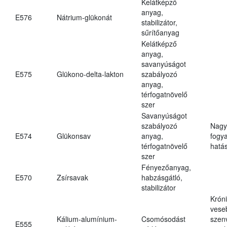
Kelátképző
anyag,
E576
Nátrium-glükonát
stabilizátor,
sűrítőanyag
Kelátképző
anyag,
savanyúságot
E575
Glükono-delta-lakton
szabályozó
anyag,
térfogatnövelő
szer
Savanyúságot
szabályozó
Nagy
E574
Glükonsav
anyag,
fogy
térfogatnövelő
hatá
szer
Fényezőanyag,
E570
Zsírsavak
habzásgátló,
stabilizátor
Krón
vese
Kálium-alumínium-
Csomósodást
szen
E555