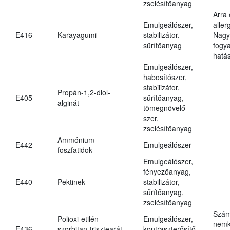
zselésítőanyag
Arra
Emulgeálószer,
aller
E416
Karayagumi
stabilizátor,
Nagy
sűrítőanyag
fogy
hatá
Emulgeálószer,
habosítószer,
stabilizátor,
Propán-1,2-diol-
E405
sűrítőanyag,
alginát
tömegnövelő
szer,
zselésítőanyag
Ammónium-
E442
Emulgeálószer
foszfatidok
Emulgeálószer,
fényezőanyag,
E440
Pektinek
stabilizátor,
sűrítőanyag,
zselésítőanyag
Szám
Polioxi-etilén-
Emulgeálószer,
nemk
E436
szorbitan-trisztearát
kontraszterősítő,