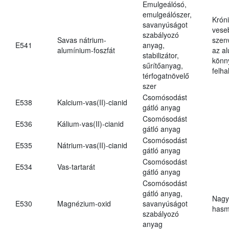
Emulgeálósó,
emulgeálószer,
Krón
savanyúságot
vese
szabályozó
Savas nátrium-
szen
E541
anyag,
alumínium-foszfát
az a
stabilizátor,
könn
sűrítőanyag,
felh
térfogatnövelő
szer
Csomósodást
E538
Kalcium-vas(II)-cianid
gátló anyag
Csomósodást
E536
Kálium-vas(II)-cianid
gátló anyag
Csomósodást
E535
Nátrium-vas(II)-cianid
gátló anyag
Csomósodást
E534
Vas-tartarát
gátló anyag
Csomósodást
gátló anyag,
Nagy
E530
Magnézium-oxid
savanyúságot
hasm
szabályozó
anyag