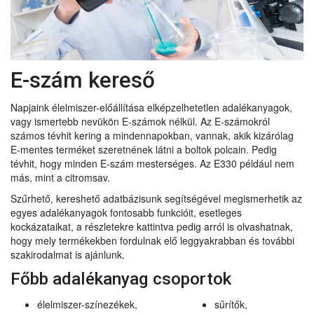
E-szám kereső
Napjaink élelmiszer-előállítása elképzelhetetlen adalékanyagok,
vagy ismertebb nevükön E-számok nélkül. Az E-számokról
számos tévhit kering a mindennapokban, vannak, akik kizárólag
E-mentes terméket szeretnének látni a boltok polcain. Pedig
tévhit, hogy minden E-szám mesterséges. Az E330 például nem
más, mint a citromsav.
Szűrhető, kereshető adatbázisunk segítségével megismerhetik az
egyes adalékanyagok fontosabb funkcióit, esetleges
kockázataikat, a részletekre kattintva pedig arról is olvashatnak,
hogy mely termékekben fordulnak elő leggyakrabban és további
szakirodalmat is ajánlunk.
Főbb adalékanyag csoportok
élelmiszer-színezékek,
sűrítők,