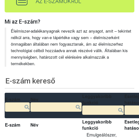
AZ E-SZÁMOKRÓL
Mi az E-szám?
Élelmiszer-adalékanyagnak nevezik azt az anyagot, amit – tekintet
nélkül arra, hogy van-e tápértéke vagy sem – élelmiszerként
önmagában általában nem fogyasztanak, ám az élelmiszerhez
technológiai célból hozzáadva annak részévé válik. Általában kis
mennyiségben, határozott cél elérésére alkalmazzák a
termékekben.
E-szám kereső
Leggyakoribb
Esetle
E-szám
Név
funkció
hatás
Leggyakoribb
Esetle
E-szám
Név
funkció
hatás
Emulgeálószer,