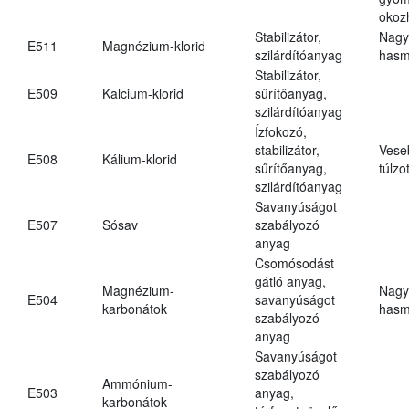
okoz
Stabilizátor,
Nagy
E511
Magnézium-klorid
szilárdítóanyag
hasm
Stabilizátor,
E509
Kalcium-klorid
sűrítőanyag,
szilárdítóanyag
Ízfokozó,
stabilizátor,
Vese
E508
Kálium-klorid
sűrítőanyag,
túlzo
szilárdítóanyag
Savanyúságot
E507
Sósav
szabályozó
anyag
Csomósodást
gátló anyag,
Magnézium-
Nagy
E504
savanyúságot
karbonátok
hasm
szabályozó
anyag
Savanyúságot
szabályozó
Ammónium-
E503
anyag,
karbonátok