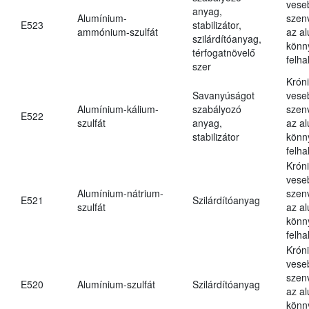
vese
anyag,
Alumínium-
szen
E523
stabilizátor,
ammónium-szulfát
az a
szilárdítóanyag,
könn
térfogatnövelő
felh
szer
Krón
Savanyúságot
vese
Alumínium-kálium-
szabályozó
szen
E522
szulfát
anyag,
az a
stabilizátor
könn
felh
Krón
vese
Alumínium-nátrium-
szen
E521
Szilárdítóanyag
szulfát
az a
könn
felh
Krón
vese
szen
E520
Alumínium-szulfát
Szilárdítóanyag
az a
könn