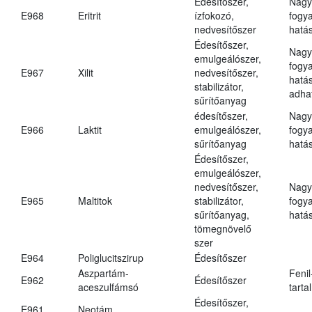
Édesítőszer,
Nagy
E968
Eritrit
ízfokozó,
fogy
nedvesítőszer
hatá
Édesítőszer,
Nagy
emulgeálószer,
fogy
E967
Xilit
nedvesítőszer,
hatá
stabilizátor,
adha
sűrítőanyag
édesítőszer,
Nagy
E966
Laktit
emulgeálószer,
fogy
sűrítőanyag
hatá
Édesítőszer,
emulgeálószer,
nedvesítőszer,
Nagy
E965
Maltitok
stabilizátor,
fogy
sűrítőanyag,
hatá
tömegnövelő
szer
E964
Poliglucitszirup
Édesítőszer
Aszpartám-
Fenil
E962
Édesítőszer
aceszulfámsó
tarta
Édesítőszer,
E961
Neotám