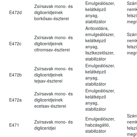
Emulgeálószer,
Szám
Zsírsavak mono- és
kelátképző
nemk
E472d
digliceridjeinek
anyag,
felsz
borkősav-észterei
stabilizátor
megn
Antioxidáns,
emulgeálószer,
Szám
Zsírsavak mono- és
kelátképző
nemk
E472c
digliceridjeinek
anyag,
felsz
citromsav-észterei
lisztkezelőszer,
megn
stabilizátor
Emulgeálószer,
Zsírsavak mono- és
kelátképző
E472b
digliceridjeinek
anyag,
tejsav-észterei
stabilizátor
Emulgeálószer,
Zsírsavak mono- és
kelátképző
E472a
digliceridjeinek
anyag,
ecetsav-észterei
stabilizátor
Szám
Emulgeálószer,
Zsírsavak mono- és
nemk
E471
habzásgátló,
digliceridjei
felsz
stabilizátor
megn