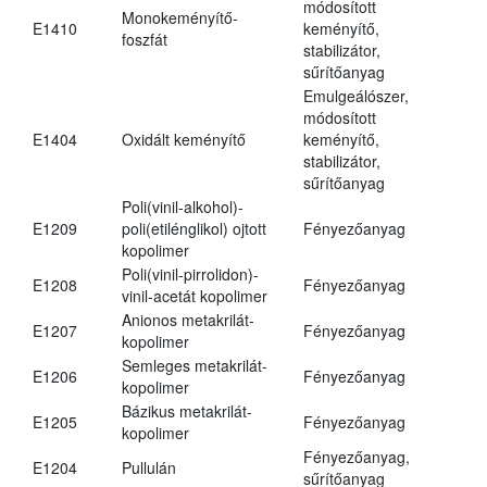
módosított
Monokeményítő-
E1410
keményítő,
foszfát
stabilizátor,
sűrítőanyag
Emulgeálószer,
módosított
E1404
Oxidált keményítő
keményítő,
stabilizátor,
sűrítőanyag
Poli(vinil-alkohol)-
E1209
poli(etilénglikol) ojtott
Fényezőanyag
kopolimer
Poli(vinil-pirrolidon)-
E1208
Fényezőanyag
vinil-acetát kopolimer
Anionos metakrilát-
E1207
Fényezőanyag
kopolimer
Semleges metakrilát-
E1206
Fényezőanyag
kopolimer
Bázikus metakrilát-
E1205
Fényezőanyag
kopolimer
Fényezőanyag,
E1204
Pullulán
sűrítőanyag