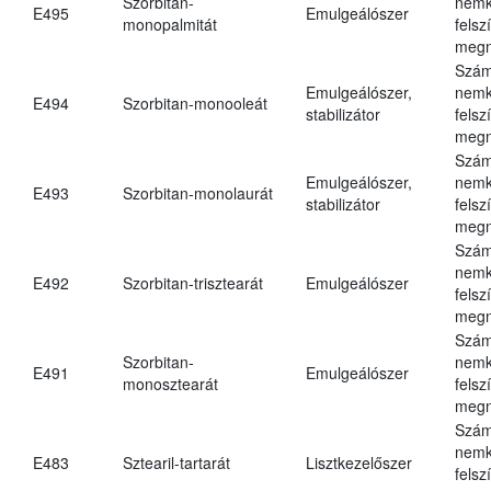
Szorbitan-
nemk
E495
Emulgeálószer
monopalmitát
felsz
megn
Szám
Emulgeálószer,
nemk
E494
Szorbitan-monooleát
stabilizátor
felsz
megn
Szám
Emulgeálószer,
nemk
E493
Szorbitan-monolaurát
stabilizátor
felsz
megn
Szám
nemk
E492
Szorbitan-trisztearát
Emulgeálószer
felsz
megn
Szám
Szorbitan-
nemk
E491
Emulgeálószer
monosztearát
felsz
megn
Szám
nemk
E483
Sztearil-tartarát
Lisztkezelőszer
felsz