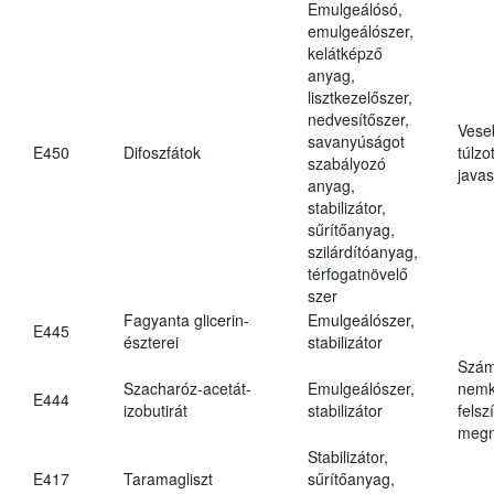
Emulgeálósó,
emulgeálószer,
kelátképző
anyag,
lisztkezelőszer,
nedvesítőszer,
Vese
savanyúságot
E450
Difoszfátok
túlzo
szabályozó
javas
anyag,
stabilizátor,
sűrítőanyag,
szilárdítóanyag,
térfogatnövelő
szer
Fagyanta glicerin-
Emulgeálószer,
E445
észterei
stabilizátor
Szám
Szacharóz-acetát-
Emulgeálószer,
nemk
E444
izobutirát
stabilizátor
felsz
megn
Stabilizátor,
E417
Taramagliszt
sűrítőanyag,