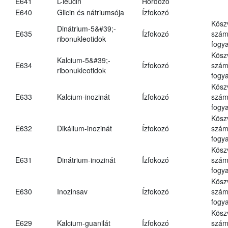
E641
L-leucin
Hordozó
E640
Glicin és nátriumsója
Ízfokozó
Kösz
Dinátrium-5&#39;-
E635
Ízfokozó
számá
ribonukleotidok
fogya
Kösz
Kalcium-5&#39;-
E634
Ízfokozó
számá
ribonukleotidok
fogya
Kösz
E633
Kalcium-inozinát
Ízfokozó
számá
fogya
Kösz
E632
Dikálium-inozinát
Ízfokozó
számá
fogya
Kösz
E631
Dinátrium-inozinát
Ízfokozó
számá
fogya
Kösz
E630
Inozinsav
Ízfokozó
számá
fogya
Kösz
E629
Kalcium-guanilát
Ízfokozó
számá