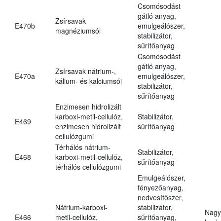
Csomósodást
gátló anyag,
Zsírsavak
E470b
emulgeálószer,
magnéziumsói
stabilizátor,
sűrítőanyag
Csomósodást
gátló anyag,
Zsírsavak nátrium-,
E470a
emulgeálószer,
kálium- és kalciumsói
stabilizátor,
sűrítőanyag
Enzimesen hidrolizált
karboxi-metil-cellulóz,
Stabilizátor,
E469
enzimesen hidrolizált
sűrítőanyag
cellulózgumi
Térhálós nátrium-
Stabilizátor,
E468
karboxi-metil-cellulóz,
sűrítőanyag
térhálós cellulózgumi
Emulgeálószer,
fényezőanyag,
nedvesítőszer,
Nátrium-karboxi-
stabilizátor,
Nagy
E466
metil-cellulóz,
sűrítőanyag,