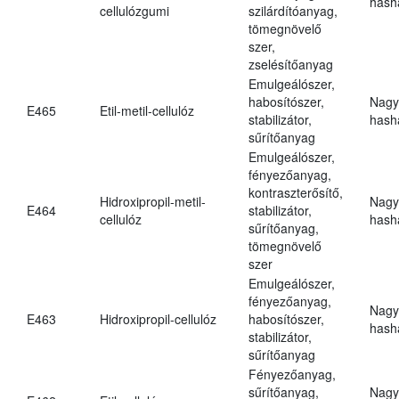
hasha
cellulózgumi
szilárdítóanyag,
tömegnövelő
szer,
zselésítőanyag
Emulgeálószer,
habosítószer,
Nagy
E465
Etil-metil-cellulóz
stabilizátor,
hasha
sűrítőanyag
Emulgeálószer,
fényezőanyag,
kontraszterősítő,
Hidroxipropil-metil-
Nagy
E464
stabilizátor,
cellulóz
hasha
sűrítőanyag,
tömegnövelő
szer
Emulgeálószer,
fényezőanyag,
Nagy
E463
Hidroxipropil-cellulóz
habosítószer,
hasha
stabilizátor,
sűrítőanyag
Fényezőanyag,
sűrítőanyag,
Nagy