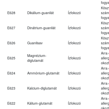
fogya
Kösz
E628
Dikálium-guanilát
Ízfokozó
számá
fogya
Kösz
E627
Dinátrium-guanilát
Ízfokozó
számá
fogya
Kösz
E626
Guanilsav
Ízfokozó
számá
fogya
Arra
Magnézium-
E625
Ízfokozó
aller
diglutamát
okoz
Arra
E624
Ammónium-glutamát
Ízfokozó
aller
okoz
Arra
E623
Kalcium-diglutamát
Ízfokozó
aller
okoz
Arra
E622
Kálium-glutamát
Ízfokozó
aller
okoz