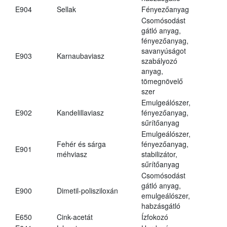
E904
Sellak
Fényezőanyag
Csomósodást
gátló anyag,
fényezőanyag,
savanyúságot
E903
Karnaubaviasz
szabályozó
anyag,
tömegnövelő
szer
Emulgeálószer,
E902
Kandelillaviasz
fényezőanyag,
sűrítőanyag
Emulgeálószer,
Fehér és sárga
fényezőanyag,
E901
méhviasz
stabilizátor,
sűrítőanyag
Csomósodást
gátló anyag,
E900
Dimetil-polisziloxán
emulgeálószer,
habzásgátló
E650
Cink-acetát
Ízfokozó