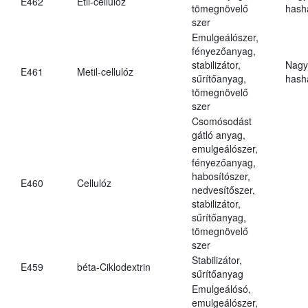
E462
Etil-cellulóz
tömegnövelő
hasha
szer
Emulgeálószer,
fényezőanyag,
stabilizátor,
Nagy
E461
Metil-cellulóz
sűrítőanyag,
hasha
tömegnövelő
szer
Csomósodást
gátló anyag,
emulgeálószer,
fényezőanyag,
habosítószer,
E460
Cellulóz
nedvesítőszer,
stabilizátor,
sűrítőanyag,
tömegnövelő
szer
Stabilizátor,
E459
béta-Ciklodextrin
sűrítőanyag
Emulgeálósó,
emulgeálószer,