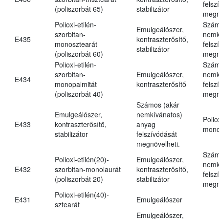
felsz
(poliszorbát 65)
stabilizátor
megn
Polioxi-etilén-
Szám
Emulgeálószer,
szorbitan-
nemk
E435
kontraszterősítő,
monosztearát
felsz
stabilizátor
(poliszorbát 60)
megn
Polioxi-etilén-
Szám
szorbitan-
Emulgeálószer,
nemk
E434
monopalmitát
kontraszterősítő
felsz
(poliszorbát 40)
megn
Számos (akár
Emulgeálószer,
nemkívánatos)
Polio
E433
kontraszterősítő,
anyag
mono
stabilizátor
felszívódását
megnövelheti.
Szám
Polioxi-etilén(20)-
Emulgeálószer,
nemk
E432
szorbitan-monolaurát
kontraszterősítő,
felsz
(poliszorbát 20)
stabilizátor
megn
Polioxi-etilén(40)-
E431
Emulgeálószer
sztearát
Emulgeálószer,