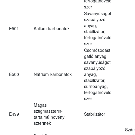
térfogatnövelő
szer
Savanyúságot
szabályozó
anyag,
E501
Kálium-karbonátok
stabilizátor,
térfogatnövelő
szer
Csomósodást
gátló anyag,
savanyúságot
szabályozó
E500
Nátrium-karbonátok
anyag,
stabilizátor,
sűrítőanyag,
térfogatnövelő
szer
Magas
sztigmaszterin-
E499
Stabilizátor
tartalmú növényi
szterinek
Szám