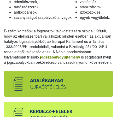
édesítőszerek,
zselésítők,
tartósítószerek,
stabilizátorok,
antioxidánsok,
ízfokozók és
savanyúságot szabályozó anyagok,
egyéb vegyületek.
E-szám keresőnk a fogyasztók tájékoztatására szolgál. Kérjük,
hogy az élelmiszeripari vállalkozók minden esetben az aktuálisan
hatályos jogszabályokból, az Európai Parlament és a Tanács
1333/2008/EK rendeletéből, valamint a Bizottság 231/2012/EU
rendeletéből tájékozódjanak. A Nébih gondozásában
folyamatosan frissülő
jogszabálygyűjtemény
is segítséget nyújt
a jogszabályokban bekövetkező változások nyomonkövetésében.
ADALÉKANYAG
ÚJRAÉRTÉKELÉS
KÉRDEZZ-FELELEK