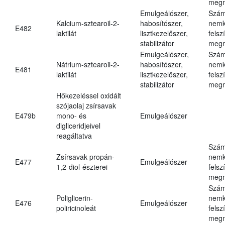
megn
Emulgeálószer,
Szám
Kalcium-sztearoil-2-
habosítószer,
nemk
E482
laktilát
lisztkezelőszer,
felsz
stabilizátor
megn
Emulgeálószer,
Szám
Nátrium-sztearoil-2-
habosítószer,
nemk
E481
laktilát
lisztkezelőszer,
felsz
stabilizátor
megn
Hőkezeléssel oxidált
szójaolaj zsírsavak
E479b
mono- és
Emulgeálószer
digliceridjeivel
reagáltatva
Szám
Zsírsavak propán-
nemk
E477
Emulgeálószer
1,2-diol-észterei
felsz
megn
Szám
Poliglicerin-
nemk
E476
Emulgeálószer
poliricinoleát
felsz
megn