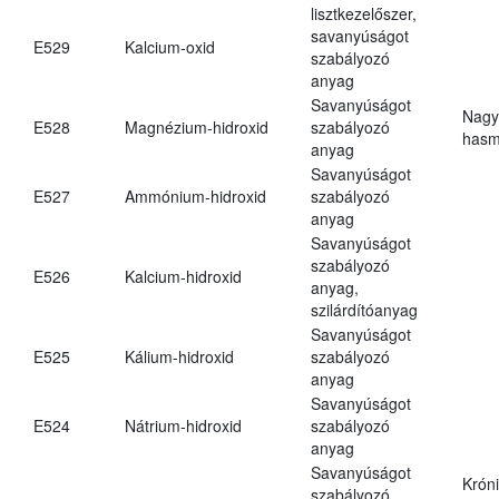
lisztkezelőszer,
savanyúságot
E529
Kalcium-oxid
szabályozó
anyag
Savanyúságot
Nagy
E528
Magnézium-hidroxid
szabályozó
hasm
anyag
Savanyúságot
E527
Ammónium-hidroxid
szabályozó
anyag
Savanyúságot
szabályozó
E526
Kalcium-hidroxid
anyag,
szilárdítóanyag
Savanyúságot
E525
Kálium-hidroxid
szabályozó
anyag
Savanyúságot
E524
Nátrium-hidroxid
szabályozó
anyag
Savanyúságot
Krón
szabályozó