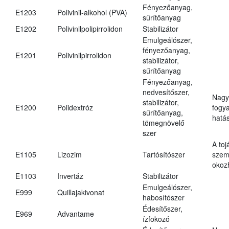
Fényezőanyag,
E1203
Polivinil-alkohol (PVA)
sűrítőanyag
E1202
Polivinilpolipirrolidon
Stabilizátor
Emulgeálószer,
fényezőanyag,
E1201
Polivinilpirrolidon
stabilizátor,
sűrítőanyag
Fényezőanyag,
nedvesítőszer,
Nagy
stabilizátor,
E1200
Polidextróz
fogy
sűrítőanyag,
hatá
tömegnövelő
szer
A toj
E1105
Lizozim
Tartósítószer
szem
okoz
E1103
Invertáz
Stabilizátor
Emulgeálószer,
E999
Quillajakivonat
habosítószer
Édesítőszer,
E969
Advantame
ízfokozó