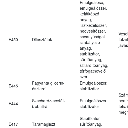
Emulgeálósó,
emulgeálószer,
kelátképző
anyag,
lisztkezelőszer,
nedvesítőszer,
Vese
savanyúságot
E450
Difoszfátok
túlzo
szabályozó
javas
anyag,
stabilizátor,
sűrítőanyag,
szilárdítóanyag,
térfogatnövelő
szer
Fagyanta glicerin-
Emulgeálószer,
E445
észterei
stabilizátor
Szám
Szacharóz-acetát-
Emulgeálószer,
nemk
E444
izobutirát
stabilizátor
felsz
megn
Stabilizátor,
E417
Taramagliszt
sűrítőanyag,