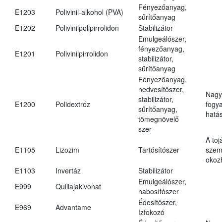
Fényezőanyag,
E1203
Polivinil-alkohol (PVA)
sűrítőanyag
E1202
Polivinilpolipirrolidon
Stabilizátor
Emulgeálószer,
fényezőanyag,
E1201
Polivinilpirrolidon
stabilizátor,
sűrítőanyag
Fényezőanyag,
nedvesítőszer,
Nagy
stabilizátor,
E1200
Polidextróz
fogy
sűrítőanyag,
hatá
tömegnövelő
szer
A toj
E1105
Lizozim
Tartósítószer
szem
okoz
E1103
Invertáz
Stabilizátor
Emulgeálószer,
E999
Quillajakivonat
habosítószer
Édesítőszer,
E969
Advantame
ízfokozó