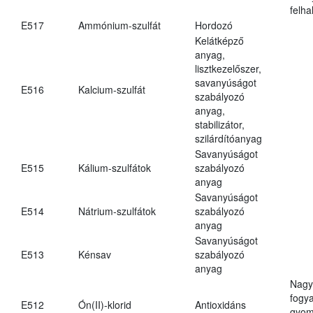
felh
E517
Ammónium-szulfát
Hordozó
Kelátképző
anyag,
lisztkezelőszer,
savanyúságot
E516
Kalcium-szulfát
szabályozó
anyag,
stabilizátor,
szilárdítóanyag
Savanyúságot
E515
Kálium-szulfátok
szabályozó
anyag
Savanyúságot
E514
Nátrium-szulfátok
szabályozó
anyag
Savanyúságot
E513
Kénsav
szabályozó
anyag
Nagy
fogy
E512
Ón(II)-klorid
Antioxidáns
gyom