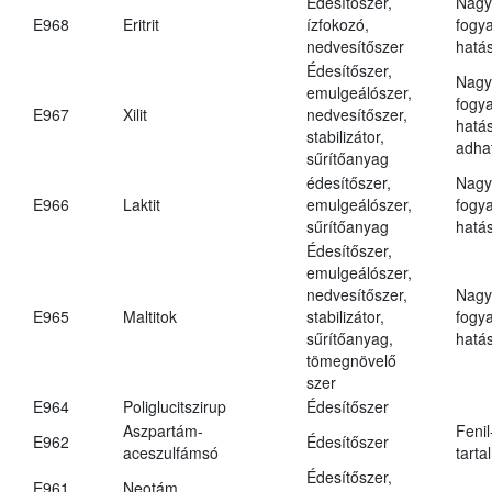
Édesítőszer,
Nagy
E968
Eritrit
ízfokozó,
fogy
nedvesítőszer
hatá
Édesítőszer,
Nagy
emulgeálószer,
fogy
E967
Xilit
nedvesítőszer,
hatá
stabilizátor,
adha
sűrítőanyag
édesítőszer,
Nagy
E966
Laktit
emulgeálószer,
fogy
sűrítőanyag
hatá
Édesítőszer,
emulgeálószer,
nedvesítőszer,
Nagy
E965
Maltitok
stabilizátor,
fogy
sűrítőanyag,
hatá
tömegnövelő
szer
E964
Poliglucitszirup
Édesítőszer
Aszpartám-
Fenil
E962
Édesítőszer
aceszulfámsó
tarta
Édesítőszer,
E961
Neotám