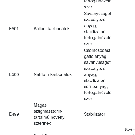
térfogatnövelő
szer
Savanyúságot
szabályozó
anyag,
E501
Kálium-karbonátok
stabilizátor,
térfogatnövelő
szer
Csomósodást
gátló anyag,
savanyúságot
szabályozó
E500
Nátrium-karbonátok
anyag,
stabilizátor,
sűrítőanyag,
térfogatnövelő
szer
Magas
sztigmaszterin-
E499
Stabilizátor
tartalmú növényi
szterinek
Szám