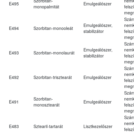
Szorbitan-
nemk
E495
Emulgeálószer
monopalmitát
felsz
megn
Szám
Emulgeálószer,
nemk
E494
Szorbitan-monooleát
stabilizátor
felsz
megn
Szám
Emulgeálószer,
nemk
E493
Szorbitan-monolaurát
stabilizátor
felsz
megn
Szám
nemk
E492
Szorbitan-trisztearát
Emulgeálószer
felsz
megn
Szám
Szorbitan-
nemk
E491
Emulgeálószer
monosztearát
felsz
megn
Szám
nemk
E483
Sztearil-tartarát
Lisztkezelőszer
felsz