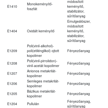
módosított
Monokeményítő-
E1410
keményítő,
foszfát
stabilizátor,
sűrítőanyag
Emulgeálószer,
módosított
E1404
Oxidált keményítő
keményítő,
stabilizátor,
sűrítőanyag
Poli(vinil-alkohol)-
E1209
poli(etilénglikol) ojtott
Fényezőanyag
kopolimer
Poli(vinil-pirrolidon)-
E1208
Fényezőanyag
vinil-acetát kopolimer
Anionos metakrilát-
E1207
Fényezőanyag
kopolimer
Semleges metakrilát-
E1206
Fényezőanyag
kopolimer
Bázikus metakrilát-
E1205
Fényezőanyag
kopolimer
Fényezőanyag,
E1204
Pullulán
sűrítőanyag