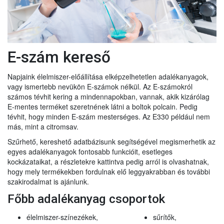
E-szám kereső
Napjaink élelmiszer-előállítása elképzelhetetlen adalékanyagok,
vagy ismertebb nevükön E-számok nélkül. Az E-számokról
számos tévhit kering a mindennapokban, vannak, akik kizárólag
E-mentes terméket szeretnének látni a boltok polcain. Pedig
tévhit, hogy minden E-szám mesterséges. Az E330 például nem
más, mint a citromsav.
Szűrhető, kereshető adatbázisunk segítségével megismerhetik az
egyes adalékanyagok fontosabb funkcióit, esetleges
kockázataikat, a részletekre kattintva pedig arról is olvashatnak,
hogy mely termékekben fordulnak elő leggyakrabban és további
szakirodalmat is ajánlunk.
Főbb adalékanyag csoportok
élelmiszer-színezékek,
sűrítők,