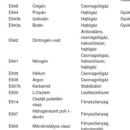
E948
Oxigén
Csomagológáz
E944
Propán
Hajtógáz
Gyúl
E943b
Izobután
Hajtógáz
Gyúl
E943a
Bután
Hajtógáz
Gyúl
Antioxidáns,
csomagológáz,
E942
Dinitrogén-oxid
habosítószer,
hajtógáz
Csomagológáz,
E941
Nitrogén
habosítószer,
hajtógáz
E939
Hélium
Csomagológáz
E938
Argon
Csomagológáz
E927b
Karbamid
Stabilizátor
E920
L-Cisztein
Lisztkezelőszer
Oxidált polietilén
E914
Fényezőanyag
viasz
Hidrogénezett poli-1-
E907
Fényezőanyag
decén
Fényezőanyag,
E905
Mikrokristályos viasz
habzásgátló