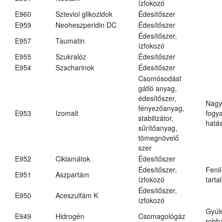
ízfokozó
E960
Szteviol glikozidok
Édesítőszer
E959
Neoheszperidin DC
Édesítőszer
Édesítőszer,
E957
Taumatin
ízfokozó
E955
Szukralóz
Édesítőszer
E954
Szacharinok
Édesítőszer
Csomósodást
gátló anyag,
édesítőszer,
Nagy
fényezőanyag,
E953
Izomalt
fogy
stabilizátor,
hatá
sűrítőanyag,
tömegnövelő
szer
E952
Ciklamátok
Édesítőszer
Édesítőszer,
Fenil
E951
Aszpartám
ízfokozó
tarta
Édesítőszer,
E950
Aceszulfám K
ízfokozó
Gyúl
E949
Hidrogén
Csomagológáz
robba