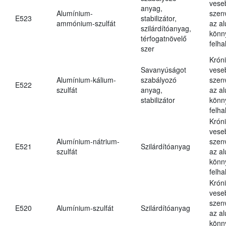
vese
anyag,
Alumínium-
szen
E523
stabilizátor,
ammónium-szulfát
az a
szilárdítóanyag,
könn
térfogatnövelő
felh
szer
Krón
Savanyúságot
vese
Alumínium-kálium-
szabályozó
szen
E522
szulfát
anyag,
az a
stabilizátor
könn
felh
Krón
vese
Alumínium-nátrium-
szen
E521
Szilárdítóanyag
szulfát
az a
könn
felh
Krón
vese
szen
E520
Alumínium-szulfát
Szilárdítóanyag
az a
könn