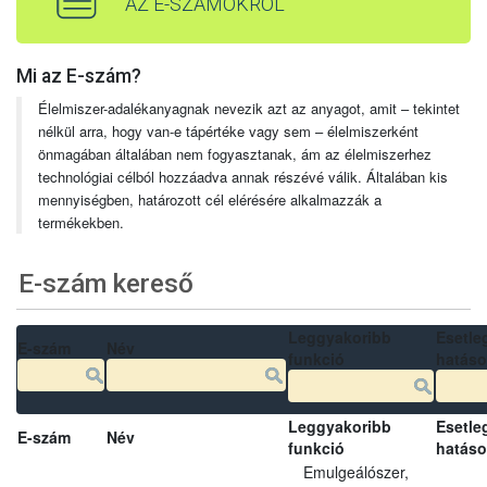
AZ E-SZÁMOKRÓL
Mi az E-szám?
Élelmiszer-adalékanyagnak nevezik azt az anyagot, amit – tekintet
nélkül arra, hogy van-e tápértéke vagy sem – élelmiszerként
önmagában általában nem fogyasztanak, ám az élelmiszerhez
technológiai célból hozzáadva annak részévé válik. Általában kis
mennyiségben, határozott cél elérésére alkalmazzák a
termékekben.
E-szám kereső
Leggyakoribb
Esetle
E-szám
Név
funkció
hatás
Leggyakoribb
Esetle
E-szám
Név
funkció
hatás
Emulgeálószer,