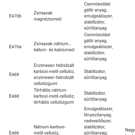
Csomósodást
gátló anyag,
Zsírsavak
E470b
emulgeálószer,
magnéziumsói
stabilizátor,
sűrítőanyag
Csomósodást
gátló anyag,
Zsírsavak nátrium-,
E470a
emulgeálószer,
kálium- és kalciumsói
stabilizátor,
sűrítőanyag
Enzimesen hidrolizált
karboxi-metil-cellulóz,
Stabilizátor,
E469
enzimesen hidrolizált
sűrítőanyag
cellulózgumi
Térhálós nátrium-
Stabilizátor,
E468
karboxi-metil-cellulóz,
sűrítőanyag
térhálós cellulózgumi
Emulgeálószer,
fényezőanyag,
nedvesítőszer,
Nátrium-karboxi-
stabilizátor,
Nagy
E466
metil-cellulóz,
sűrítőanyag,