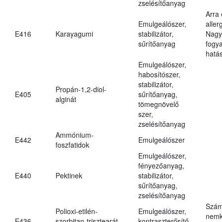
zselésítőanyag
Arra
Emulgeálószer,
aller
E416
Karayagumi
stabilizátor,
Nagy
sűrítőanyag
fogy
hatá
Emulgeálószer,
habosítószer,
stabilizátor,
Propán-1,2-diol-
E405
sűrítőanyag,
alginát
tömegnövelő
szer,
zselésítőanyag
Ammónium-
E442
Emulgeálószer
foszfatidok
Emulgeálószer,
fényezőanyag,
E440
Pektinek
stabilizátor,
sűrítőanyag,
zselésítőanyag
Szám
Polioxi-etilén-
Emulgeálószer,
nemk
E436
szorbitan-trisztearát
kontraszterősítő,