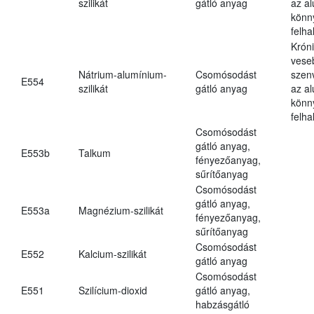
szilikát
gátló anyag
az a
könn
felh
Krón
vese
Nátrium-alumínium-
Csomósodást
szen
E554
szilikát
gátló anyag
az a
könn
felh
Csomósodást
gátló anyag,
E553b
Talkum
fényezőanyag,
sűrítőanyag
Csomósodást
gátló anyag,
E553a
Magnézium-szilikát
fényezőanyag,
sűrítőanyag
Csomósodást
E552
Kalcium-szilikát
gátló anyag
Csomósodást
E551
Szilícium-dioxid
gátló anyag,
habzásgátló