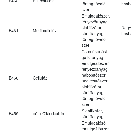
E462
Etil-cellulóz
tömegnövelő
hasha
szer
Emulgeálószer,
fényezőanyag,
stabilizátor,
Nagy
E461
Metil-cellulóz
sűrítőanyag,
hasha
tömegnövelő
szer
Csomósodást
gátló anyag,
emulgeálószer,
fényezőanyag,
habosítószer,
E460
Cellulóz
nedvesítőszer,
stabilizátor,
sűrítőanyag,
tömegnövelő
szer
Stabilizátor,
E459
béta-Ciklodextrin
sűrítőanyag
Emulgeálósó,
emulgeálószer,