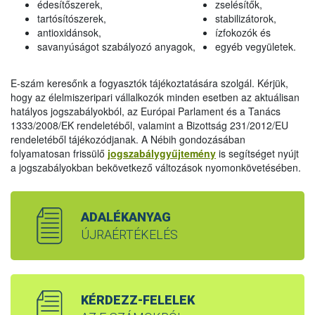
édesítőszerek,
zselésítők,
tartósítószerek,
stabilizátorok,
antioxidánsok,
ízfokozók és
savanyúságot szabályozó anyagok,
egyéb vegyületek.
E-szám keresőnk a fogyasztók tájékoztatására szolgál. Kérjük,
hogy az élelmiszeripari vállalkozók minden esetben az aktuálisan
hatályos jogszabályokból, az Európai Parlament és a Tanács
1333/2008/EK rendeletéből, valamint a Bizottság 231/2012/EU
rendeletéből tájékozódjanak. A Nébih gondozásában
folyamatosan frissülő
jogszabálygyűjtemény
is segítséget nyújt
a jogszabályokban bekövetkező változások nyomonkövetésében.
ADALÉKANYAG
ÚJRAÉRTÉKELÉS
KÉRDEZZ-FELELEK