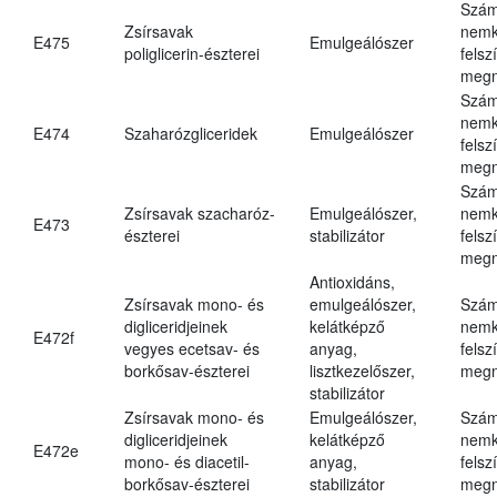
Szám
Zsírsavak
nemk
E475
Emulgeálószer
poliglicerin-észterei
felsz
megn
Szám
nemk
E474
Szaharózgliceridek
Emulgeálószer
felsz
megn
Szám
Zsírsavak szacharóz-
Emulgeálószer,
nemk
E473
észterei
stabilizátor
felsz
megn
Antioxidáns,
Zsírsavak mono- és
emulgeálószer,
Szám
digliceridjeinek
kelátképző
nemk
E472f
vegyes ecetsav- és
anyag,
felsz
borkősav-észterei
lisztkezelőszer,
megn
stabilizátor
Zsírsavak mono- és
Emulgeálószer,
Szám
digliceridjeinek
kelátképző
nemk
E472e
mono- és diacetil-
anyag,
felsz
borkősav-észterei
stabilizátor
megn