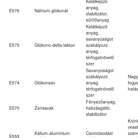
Kelátképző
anyag,
E576
Nátrium-glükonát
stabilizátor,
sűrítőanyag
Kelátképző
anyag,
savanyúságot
E575
Glükono-delta-lakton
szabályozó
anyag,
térfogatnövelő
szer
Savanyúságot
szabályozó
Nagy
E574
Glükonsav
anyag,
fogy
térfogatnövelő
hatá
szer
Fényezőanyag,
E570
Zsírsavak
habzásgátló,
stabilizátor
Krón
vese
Kálium-alumínium-
Csomósodást
szen
E555