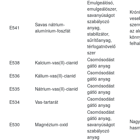
Emulgeálósó,
emulgeálószer,
Krón
savanyúságot
vese
szabályozó
Savas nátrium-
szen
E541
anyag,
alumínium-foszfát
az a
stabilizátor,
könn
sűrítőanyag,
felh
térfogatnövelő
szer
Csomósodást
E538
Kalcium-vas(II)-cianid
gátló anyag
Csomósodást
E536
Kálium-vas(II)-cianid
gátló anyag
Csomósodást
E535
Nátrium-vas(II)-cianid
gátló anyag
Csomósodást
E534
Vas-tartarát
gátló anyag
Csomósodást
gátló anyag,
Nagy
E530
Magnézium-oxid
savanyúságot
hasm
szabályozó
anyag