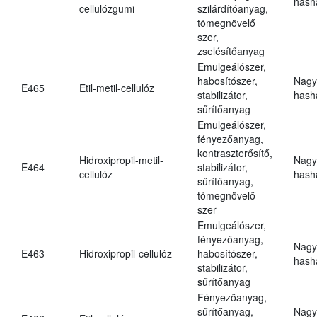
hasha
cellulózgumi
szilárdítóanyag,
tömegnövelő
szer,
zselésítőanyag
Emulgeálószer,
habosítószer,
Nagy
E465
Etil-metil-cellulóz
stabilizátor,
hasha
sűrítőanyag
Emulgeálószer,
fényezőanyag,
kontraszterősítő,
Hidroxipropil-metil-
Nagy
E464
stabilizátor,
cellulóz
hasha
sűrítőanyag,
tömegnövelő
szer
Emulgeálószer,
fényezőanyag,
Nagy
E463
Hidroxipropil-cellulóz
habosítószer,
hasha
stabilizátor,
sűrítőanyag
Fényezőanyag,
sűrítőanyag,
Nagy