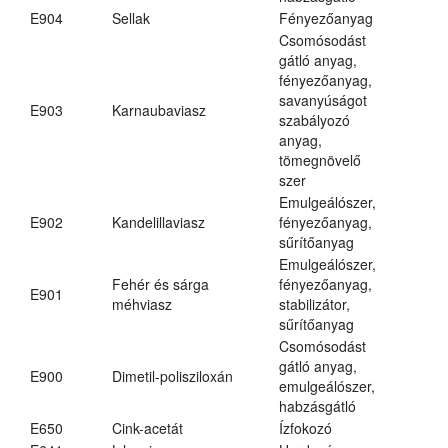
E904
Sellak
Fényezőanyag
Csomósodást
gátló anyag,
fényezőanyag,
savanyúságot
E903
Karnaubaviasz
szabályozó
anyag,
tömegnövelő
szer
Emulgeálószer,
E902
Kandelillaviasz
fényezőanyag,
sűrítőanyag
Emulgeálószer,
Fehér és sárga
fényezőanyag,
E901
méhviasz
stabilizátor,
sűrítőanyag
Csomósodást
gátló anyag,
E900
Dimetil-polisziloxán
emulgeálószer,
habzásgátló
E650
Cink-acetát
Ízfokozó