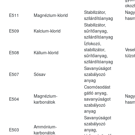
okoz
Stabilizátor,
Nagy
E511
Magnézium-klorid
szilárdítóanyag
hasm
Stabilizátor,
E509
Kalcium-klorid
sűrítőanyag,
szilárdítóanyag
Ízfokozó,
stabilizátor,
Vese
E508
Kálium-klorid
sűrítőanyag,
túlzo
szilárdítóanyag
Savanyúságot
E507
Sósav
szabályozó
anyag
Csomósodást
gátló anyag,
Magnézium-
Nagy
E504
savanyúságot
karbonátok
hasm
szabályozó
anyag
Savanyúságot
szabályozó
Ammónium-
E503
anyag,
karbonátok