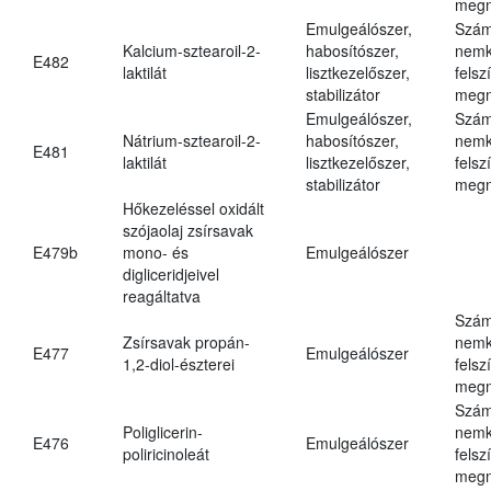
megn
Emulgeálószer,
Szám
Kalcium-sztearoil-2-
habosítószer,
nemk
E482
laktilát
lisztkezelőszer,
felsz
stabilizátor
megn
Emulgeálószer,
Szám
Nátrium-sztearoil-2-
habosítószer,
nemk
E481
laktilát
lisztkezelőszer,
felsz
stabilizátor
megn
Hőkezeléssel oxidált
szójaolaj zsírsavak
E479b
mono- és
Emulgeálószer
digliceridjeivel
reagáltatva
Szám
Zsírsavak propán-
nemk
E477
Emulgeálószer
1,2-diol-észterei
felsz
megn
Szám
Poliglicerin-
nemk
E476
Emulgeálószer
poliricinoleát
felsz
megn