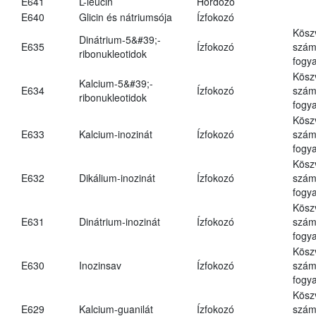
E641
L-leucin
Hordozó
E640
Glicin és nátriumsója
Ízfokozó
Kösz
Dinátrium-5&#39;-
E635
Ízfokozó
számá
ribonukleotidok
fogya
Kösz
Kalcium-5&#39;-
E634
Ízfokozó
számá
ribonukleotidok
fogya
Kösz
E633
Kalcium-inozinát
Ízfokozó
számá
fogya
Kösz
E632
Dikálium-inozinát
Ízfokozó
számá
fogya
Kösz
E631
Dinátrium-inozinát
Ízfokozó
számá
fogya
Kösz
E630
Inozinsav
Ízfokozó
számá
fogya
Kösz
E629
Kalcium-guanilát
Ízfokozó
számá