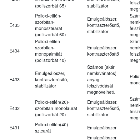
felsz
(poliszorbát 65)
stabilizátor
megn
Polioxi-etilén-
Szám
Emulgeálószer,
szorbitan-
nemk
E435
kontraszterősítő,
monosztearát
felsz
stabilizátor
(poliszorbát 60)
megn
Polioxi-etilén-
Szám
szorbitan-
Emulgeálószer,
nemk
E434
monopalmitát
kontraszterősítő
felsz
(poliszorbát 40)
megn
Számos (akár
Emulgeálószer,
nemkívánatos)
Polio
E433
kontraszterősítő,
anyag
mono
stabilizátor
felszívódását
megnövelheti.
Szám
Polioxi-etilén(20)-
Emulgeálószer,
nemk
E432
szorbitan-monolaurát
kontraszterősítő,
felsz
(poliszorbát 20)
stabilizátor
megn
Polioxi-etilén(40)-
E431
Emulgeálószer
sztearát
Emulgeálószer,