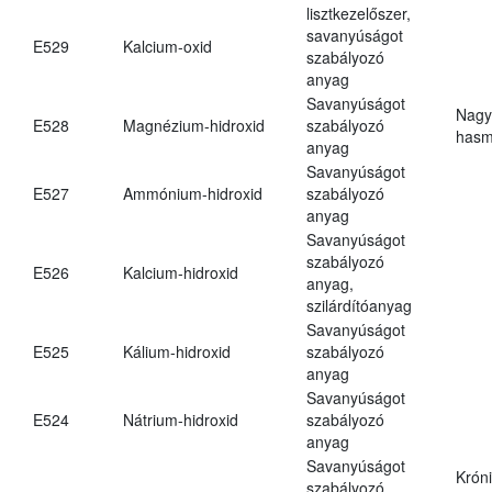
lisztkezelőszer,
savanyúságot
E529
Kalcium-oxid
szabályozó
anyag
Savanyúságot
Nagy
E528
Magnézium-hidroxid
szabályozó
hasm
anyag
Savanyúságot
E527
Ammónium-hidroxid
szabályozó
anyag
Savanyúságot
szabályozó
E526
Kalcium-hidroxid
anyag,
szilárdítóanyag
Savanyúságot
E525
Kálium-hidroxid
szabályozó
anyag
Savanyúságot
E524
Nátrium-hidroxid
szabályozó
anyag
Savanyúságot
Krón
szabályozó