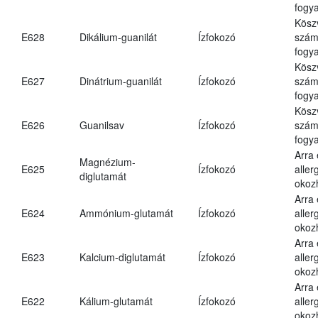
fogya
Kösz
E628
Dikálium-guanilát
Ízfokozó
számá
fogya
Kösz
E627
Dinátrium-guanilát
Ízfokozó
számá
fogya
Kösz
E626
Guanilsav
Ízfokozó
számá
fogya
Arra
Magnézium-
E625
Ízfokozó
aller
diglutamát
okoz
Arra
E624
Ammónium-glutamát
Ízfokozó
aller
okoz
Arra
E623
Kalcium-diglutamát
Ízfokozó
aller
okoz
Arra
E622
Kálium-glutamát
Ízfokozó
aller
okoz