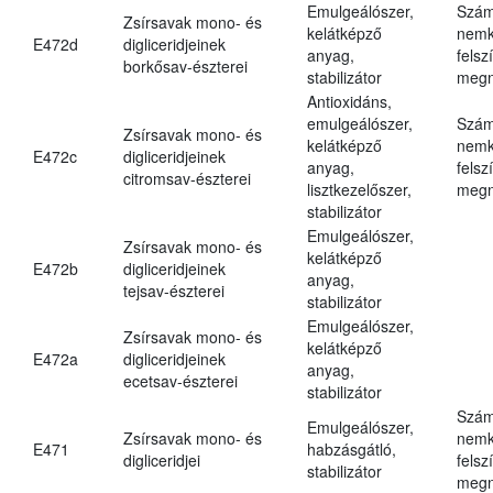
Emulgeálószer,
Szám
Zsírsavak mono- és
kelátképző
nemk
E472d
digliceridjeinek
anyag,
felsz
borkősav-észterei
stabilizátor
megn
Antioxidáns,
emulgeálószer,
Szám
Zsírsavak mono- és
kelátképző
nemk
E472c
digliceridjeinek
anyag,
felsz
citromsav-észterei
lisztkezelőszer,
megn
stabilizátor
Emulgeálószer,
Zsírsavak mono- és
kelátképző
E472b
digliceridjeinek
anyag,
tejsav-észterei
stabilizátor
Emulgeálószer,
Zsírsavak mono- és
kelátképző
E472a
digliceridjeinek
anyag,
ecetsav-észterei
stabilizátor
Szám
Emulgeálószer,
Zsírsavak mono- és
nemk
E471
habzásgátló,
digliceridjei
felsz
stabilizátor
megn