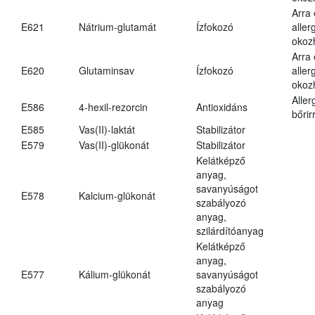
Arra
E621
Nátrium-glutamát
Ízfokozó
aller
okoz
Arra
E620
Glutaminsav
Ízfokozó
aller
okoz
Aller
E586
4-hexil-rezorcin
Antioxidáns
bőrir
E585
Vas(II)-laktát
Stabilizátor
E579
Vas(II)-glükonát
Stabilizátor
Kelátképző
anyag,
savanyúságot
E578
Kalcium-glükonát
szabályozó
anyag,
szilárdítóanyag
Kelátképző
anyag,
E577
Kálium-glükonát
savanyúságot
szabályozó
anyag