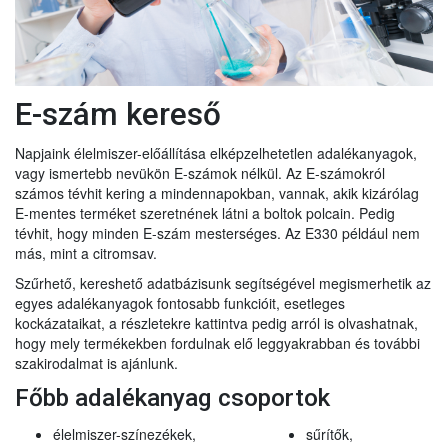
E-szám kereső
Napjaink élelmiszer-előállítása elképzelhetetlen adalékanyagok,
vagy ismertebb nevükön E-számok nélkül. Az E-számokról
számos tévhit kering a mindennapokban, vannak, akik kizárólag
E-mentes terméket szeretnének látni a boltok polcain. Pedig
tévhit, hogy minden E-szám mesterséges. Az E330 például nem
más, mint a citromsav.
Szűrhető, kereshető adatbázisunk segítségével megismerhetik az
egyes adalékanyagok fontosabb funkcióit, esetleges
kockázataikat, a részletekre kattintva pedig arról is olvashatnak,
hogy mely termékekben fordulnak elő leggyakrabban és további
szakirodalmat is ajánlunk.
Főbb adalékanyag csoportok
élelmiszer-színezékek,
sűrítők,