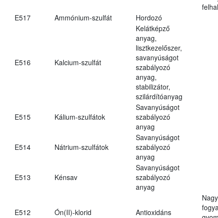
felh
E517
Ammónium-szulfát
Hordozó
Kelátképző
anyag,
lisztkezelőszer,
savanyúságot
E516
Kalcium-szulfát
szabályozó
anyag,
stabilizátor,
szilárdítóanyag
Savanyúságot
E515
Kálium-szulfátok
szabályozó
anyag
Savanyúságot
E514
Nátrium-szulfátok
szabályozó
anyag
Savanyúságot
E513
Kénsav
szabályozó
anyag
Nagy
fogy
E512
Ón(II)-klorid
Antioxidáns
gyom