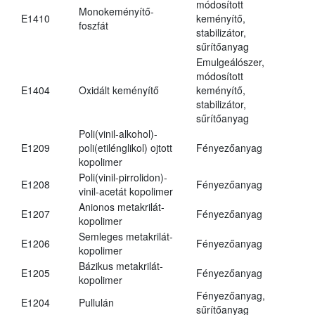
módosított
Monokeményítő-
E1410
keményítő,
foszfát
stabilizátor,
sűrítőanyag
Emulgeálószer,
módosított
E1404
Oxidált keményítő
keményítő,
stabilizátor,
sűrítőanyag
Poli(vinil-alkohol)-
E1209
poli(etilénglikol) ojtott
Fényezőanyag
kopolimer
Poli(vinil-pirrolidon)-
E1208
Fényezőanyag
vinil-acetát kopolimer
Anionos metakrilát-
E1207
Fényezőanyag
kopolimer
Semleges metakrilát-
E1206
Fényezőanyag
kopolimer
Bázikus metakrilát-
E1205
Fényezőanyag
kopolimer
Fényezőanyag,
E1204
Pullulán
sűrítőanyag