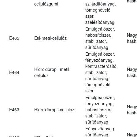
hasha
cellulózgumi
szilárdítóanyag,
tömegnövelő
szer,
zselésítőanyag
Emulgeálószer,
habosítószer,
Nagy
E465
Etil-metil-cellulóz
stabilizátor,
hasha
sűrítőanyag
Emulgeálószer,
fényezőanyag,
kontraszterősítő,
Hidroxipropil-metil-
Nagy
E464
stabilizátor,
cellulóz
hasha
sűrítőanyag,
tömegnövelő
szer
Emulgeálószer,
fényezőanyag,
Nagy
E463
Hidroxipropil-cellulóz
habosítószer,
hasha
stabilizátor,
sűrítőanyag
Fényezőanyag,
sűrítőanyag,
Nagy