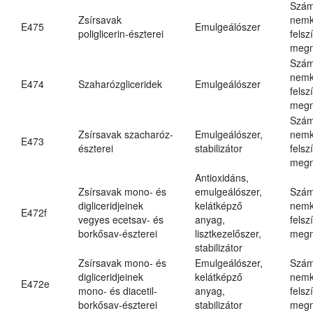
Szám
Zsírsavak
nemk
E475
Emulgeálószer
poliglicerin-észterei
felsz
megn
Szám
nemk
E474
Szaharózgliceridek
Emulgeálószer
felsz
megn
Szám
Zsírsavak szacharóz-
Emulgeálószer,
nemk
E473
észterei
stabilizátor
felsz
megn
Antioxidáns,
Zsírsavak mono- és
emulgeálószer,
Szám
digliceridjeinek
kelátképző
nemk
E472f
vegyes ecetsav- és
anyag,
felsz
borkősav-észterei
lisztkezelőszer,
megn
stabilizátor
Zsírsavak mono- és
Emulgeálószer,
Szám
digliceridjeinek
kelátképző
nemk
E472e
mono- és diacetil-
anyag,
felsz
borkősav-észterei
stabilizátor
megn