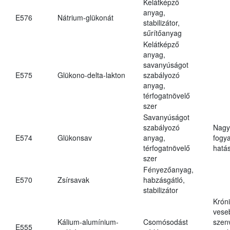
Kelátképző
anyag,
E576
Nátrium-glükonát
stabilizátor,
sűrítőanyag
Kelátképző
anyag,
savanyúságot
E575
Glükono-delta-lakton
szabályozó
anyag,
térfogatnövelő
szer
Savanyúságot
szabályozó
Nagy
E574
Glükonsav
anyag,
fogy
térfogatnövelő
hatá
szer
Fényezőanyag,
E570
Zsírsavak
habzásgátló,
stabilizátor
Krón
vese
Kálium-alumínium-
Csomósodást
szen
E555