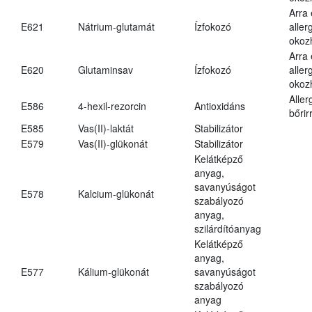
Arra
E621
Nátrium-glutamát
Ízfokozó
aller
okoz
Arra
E620
Glutaminsav
Ízfokozó
aller
okoz
Aller
E586
4-hexil-rezorcin
Antioxidáns
bőrir
E585
Vas(II)-laktát
Stabilizátor
E579
Vas(II)-glükonát
Stabilizátor
Kelátképző
anyag,
savanyúságot
E578
Kalcium-glükonát
szabályozó
anyag,
szilárdítóanyag
Kelátképző
anyag,
E577
Kálium-glükonát
savanyúságot
szabályozó
anyag