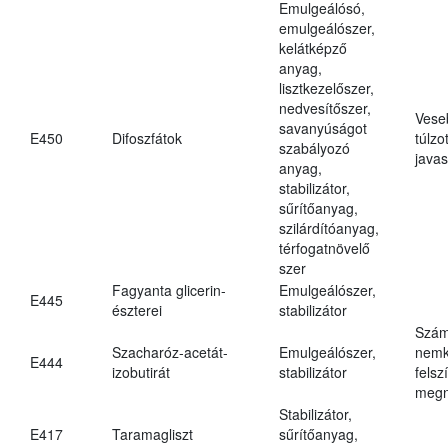
Emulgeálósó,
emulgeálószer,
kelátképző
anyag,
lisztkezelőszer,
nedvesítőszer,
Vese
savanyúságot
E450
Difoszfátok
túlzo
szabályozó
javas
anyag,
stabilizátor,
sűrítőanyag,
szilárdítóanyag,
térfogatnövelő
szer
Fagyanta glicerin-
Emulgeálószer,
E445
észterei
stabilizátor
Szám
Szacharóz-acetát-
Emulgeálószer,
nemk
E444
izobutirát
stabilizátor
felsz
megn
Stabilizátor,
E417
Taramagliszt
sűrítőanyag,