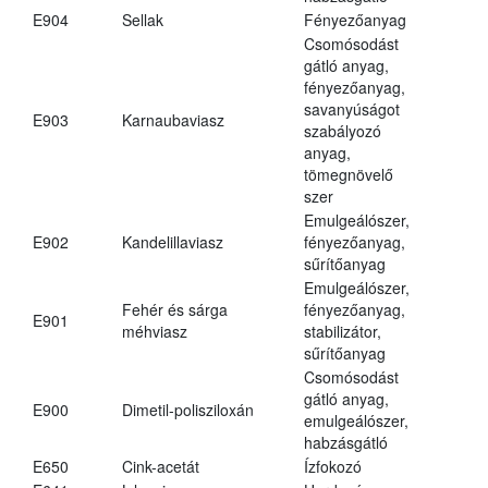
E904
Sellak
Fényezőanyag
Csomósodást
gátló anyag,
fényezőanyag,
savanyúságot
E903
Karnaubaviasz
szabályozó
anyag,
tömegnövelő
szer
Emulgeálószer,
E902
Kandelillaviasz
fényezőanyag,
sűrítőanyag
Emulgeálószer,
Fehér és sárga
fényezőanyag,
E901
méhviasz
stabilizátor,
sűrítőanyag
Csomósodást
gátló anyag,
E900
Dimetil-polisziloxán
emulgeálószer,
habzásgátló
E650
Cink-acetát
Ízfokozó