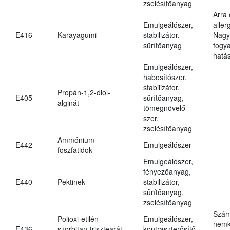
zselésítőanyag
Arra
Emulgeálószer,
aller
E416
Karayagumi
stabilizátor,
Nagy
sűrítőanyag
fogy
hatá
Emulgeálószer,
habosítószer,
stabilizátor,
Propán-1,2-diol-
E405
sűrítőanyag,
alginát
tömegnövelő
szer,
zselésítőanyag
Ammónium-
E442
Emulgeálószer
foszfatidok
Emulgeálószer,
fényezőanyag,
E440
Pektinek
stabilizátor,
sűrítőanyag,
zselésítőanyag
Szám
Polioxi-etilén-
Emulgeálószer,
nemk
E436
szorbitan-trisztearát
kontraszterősítő,