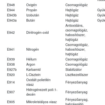
E948
Oxigén
Csomagológáz
E944
Propán
Hajtógáz
Gyúl
E943b
Izobután
Hajtógáz
Gyúl
E943a
Bután
Hajtógáz
Gyúl
Antioxidáns,
csomagológáz,
E942
Dinitrogén-oxid
habosítószer,
hajtógáz
Csomagológáz,
E941
Nitrogén
habosítószer,
hajtógáz
E939
Hélium
Csomagológáz
E938
Argon
Csomagológáz
E927b
Karbamid
Stabilizátor
E920
L-Cisztein
Lisztkezelőszer
Oxidált polietilén
E914
Fényezőanyag
viasz
Hidrogénezett poli-1-
E907
Fényezőanyag
decén
Fényezőanyag,
E905
Mikrokristályos viasz
habzásgátló