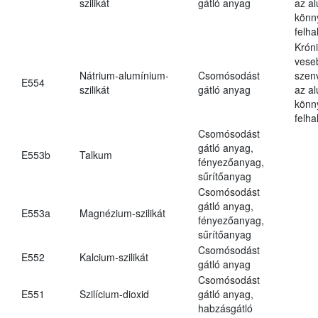
szilikát
gátló anyag
az a
könn
felh
Krón
vese
Nátrium-alumínium-
Csomósodást
szen
E554
szilikát
gátló anyag
az a
könn
felh
Csomósodást
gátló anyag,
E553b
Talkum
fényezőanyag,
sűrítőanyag
Csomósodást
gátló anyag,
E553a
Magnézium-szilikát
fényezőanyag,
sűrítőanyag
Csomósodást
E552
Kalcium-szilikát
gátló anyag
Csomósodást
E551
Szilícium-dioxid
gátló anyag,
habzásgátló