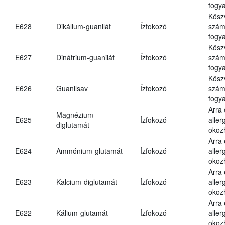
fogya
Kösz
E628
Dikálium-guanilát
Ízfokozó
számá
fogya
Kösz
E627
Dinátrium-guanilát
Ízfokozó
számá
fogya
Kösz
E626
Guanilsav
Ízfokozó
számá
fogya
Arra
Magnézium-
E625
Ízfokozó
aller
diglutamát
okoz
Arra
E624
Ammónium-glutamát
Ízfokozó
aller
okoz
Arra
E623
Kalcium-diglutamát
Ízfokozó
aller
okoz
Arra
E622
Kálium-glutamát
Ízfokozó
aller
okoz