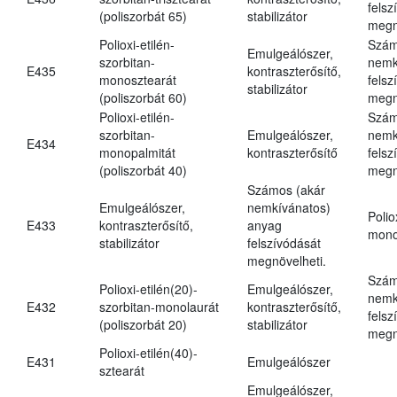
felsz
(poliszorbát 65)
stabilizátor
megn
Polioxi-etilén-
Szám
Emulgeálószer,
szorbitan-
nemk
E435
kontraszterősítő,
monosztearát
felsz
stabilizátor
(poliszorbát 60)
megn
Polioxi-etilén-
Szám
szorbitan-
Emulgeálószer,
nemk
E434
monopalmitát
kontraszterősítő
felsz
(poliszorbát 40)
megn
Számos (akár
Emulgeálószer,
nemkívánatos)
Polio
E433
kontraszterősítő,
anyag
mono
stabilizátor
felszívódását
megnövelheti.
Szám
Polioxi-etilén(20)-
Emulgeálószer,
nemk
E432
szorbitan-monolaurát
kontraszterősítő,
felsz
(poliszorbát 20)
stabilizátor
megn
Polioxi-etilén(40)-
E431
Emulgeálószer
sztearát
Emulgeálószer,