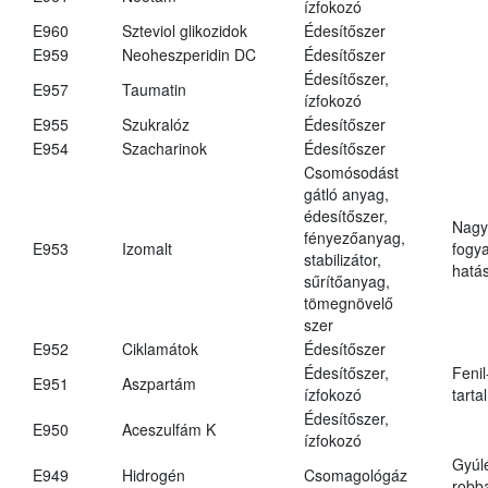
ízfokozó
E960
Szteviol glikozidok
Édesítőszer
E959
Neoheszperidin DC
Édesítőszer
Édesítőszer,
E957
Taumatin
ízfokozó
E955
Szukralóz
Édesítőszer
E954
Szacharinok
Édesítőszer
Csomósodást
gátló anyag,
édesítőszer,
Nagy
fényezőanyag,
E953
Izomalt
fogy
stabilizátor,
hatá
sűrítőanyag,
tömegnövelő
szer
E952
Ciklamátok
Édesítőszer
Édesítőszer,
Fenil
E951
Aszpartám
ízfokozó
tarta
Édesítőszer,
E950
Aceszulfám K
ízfokozó
Gyúl
E949
Hidrogén
Csomagológáz
robba