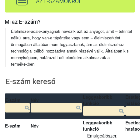
AZ E-SZÁMOKRÓL
Mi az E-szám?
Élelmiszer-adalékanyagnak nevezik azt az anyagot, amit – tekintet
nélkül arra, hogy van-e tápértéke vagy sem – élelmiszerként
önmagában általában nem fogyasztanak, ám az élelmiszerhez
technológiai célból hozzáadva annak részévé válik. Általában kis
mennyiségben, határozott cél elérésére alkalmazzák a
termékekben.
E-szám kereső
Leggyakoribb
Esetle
E-szám
Név
funkció
hatás
Leggyakoribb
Esetle
E-szám
Név
funkció
hatás
Emulgeálószer,