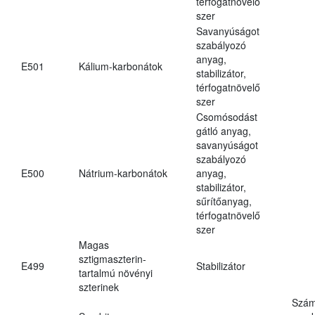
térfogatnövelő
szer
Savanyúságot
szabályozó
anyag,
E501
Kálium-karbonátok
stabilizátor,
térfogatnövelő
szer
Csomósodást
gátló anyag,
savanyúságot
szabályozó
E500
Nátrium-karbonátok
anyag,
stabilizátor,
sűrítőanyag,
térfogatnövelő
szer
Magas
sztigmaszterin-
E499
Stabilizátor
tartalmú növényi
szterinek
Szám