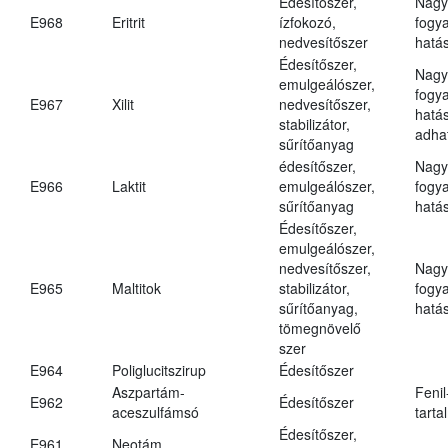
Édesítőszer,
Nagy
E968
Eritrit
ízfokozó,
fogy
nedvesítőszer
hatá
Édesítőszer,
Nagy
emulgeálószer,
fogy
E967
Xilit
nedvesítőszer,
hatá
stabilizátor,
adha
sűrítőanyag
édesítőszer,
Nagy
E966
Laktit
emulgeálószer,
fogy
sűrítőanyag
hatá
Édesítőszer,
emulgeálószer,
nedvesítőszer,
Nagy
E965
Maltitok
stabilizátor,
fogy
sűrítőanyag,
hatá
tömegnövelő
szer
E964
Poliglucitszirup
Édesítőszer
Aszpartám-
Fenil
E962
Édesítőszer
aceszulfámsó
tarta
Édesítőszer,
E961
Neotám