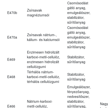
Csomósodást
gátló anyag,
Zsírsavak
E470b
emulgeálószer,
magnéziumsói
stabilizátor,
sűrítőanyag
Csomósodást
gátló anyag,
Zsírsavak nátrium-,
E470a
emulgeálószer,
kálium- és kalciumsói
stabilizátor,
sűrítőanyag
Enzimesen hidrolizált
karboxi-metil-cellulóz,
Stabilizátor,
E469
enzimesen hidrolizált
sűrítőanyag
cellulózgumi
Térhálós nátrium-
Stabilizátor,
E468
karboxi-metil-cellulóz,
sűrítőanyag
térhálós cellulózgumi
Emulgeálószer,
fényezőanyag,
nedvesítőszer,
Nátrium-karboxi-
stabilizátor,
Nagy
E466
metil-cellulóz,
sűrítőanyag,