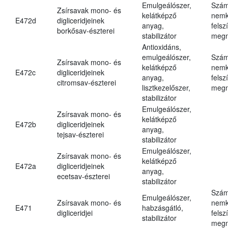
Emulgeálószer,
Szám
Zsírsavak mono- és
kelátképző
nemk
E472d
digliceridjeinek
anyag,
felsz
borkősav-észterei
stabilizátor
megn
Antioxidáns,
emulgeálószer,
Szám
Zsírsavak mono- és
kelátképző
nemk
E472c
digliceridjeinek
anyag,
felsz
citromsav-észterei
lisztkezelőszer,
megn
stabilizátor
Emulgeálószer,
Zsírsavak mono- és
kelátképző
E472b
digliceridjeinek
anyag,
tejsav-észterei
stabilizátor
Emulgeálószer,
Zsírsavak mono- és
kelátképző
E472a
digliceridjeinek
anyag,
ecetsav-észterei
stabilizátor
Szám
Emulgeálószer,
Zsírsavak mono- és
nemk
E471
habzásgátló,
digliceridjei
felsz
stabilizátor
megn