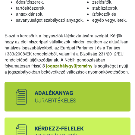
édesítőszerek,
zselésítők,
tartósítószerek,
stabilizátorok,
antioxidánsok,
ízfokozók és
savanyúságot szabályozó anyagok,
egyéb vegyületek.
E-szám keresőnk a fogyasztók tájékoztatására szolgál. Kérjük,
hogy az élelmiszeripari vállalkozók minden esetben az aktuálisan
hatályos jogszabályokból, az Európai Parlament és a Tanács
1333/2008/EK rendeletéből, valamint a Bizottság 231/2012/EU
rendeletéből tájékozódjanak. A Nébih gondozásában
folyamatosan frissülő
jogszabálygyűjtemény
is segítséget nyújt
a jogszabályokban bekövetkező változások nyomonkövetésében.
ADALÉKANYAG
ÚJRAÉRTÉKELÉS
KÉRDEZZ-FELELEK