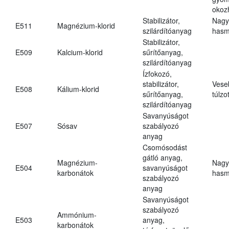
okoz
Stabilizátor,
Nagy
E511
Magnézium-klorid
szilárdítóanyag
hasm
Stabilizátor,
E509
Kalcium-klorid
sűrítőanyag,
szilárdítóanyag
Ízfokozó,
stabilizátor,
Vese
E508
Kálium-klorid
sűrítőanyag,
túlzo
szilárdítóanyag
Savanyúságot
E507
Sósav
szabályozó
anyag
Csomósodást
gátló anyag,
Magnézium-
Nagy
E504
savanyúságot
karbonátok
hasm
szabályozó
anyag
Savanyúságot
szabályozó
Ammónium-
E503
anyag,
karbonátok