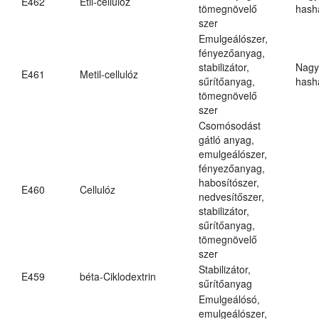
E462
Etil-cellulóz
tömegnövelő
hasha
szer
Emulgeálószer,
fényezőanyag,
stabilizátor,
Nagy
E461
Metil-cellulóz
sűrítőanyag,
hasha
tömegnövelő
szer
Csomósodást
gátló anyag,
emulgeálószer,
fényezőanyag,
habosítószer,
E460
Cellulóz
nedvesítőszer,
stabilizátor,
sűrítőanyag,
tömegnövelő
szer
Stabilizátor,
E459
béta-Ciklodextrin
sűrítőanyag
Emulgeálósó,
emulgeálószer,