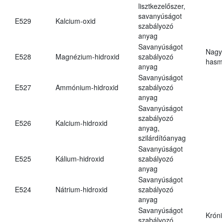
lisztkezelőszer,
savanyúságot
E529
Kalcium-oxid
szabályozó
anyag
Savanyúságot
Nagy
E528
Magnézium-hidroxid
szabályozó
hasm
anyag
Savanyúságot
E527
Ammónium-hidroxid
szabályozó
anyag
Savanyúságot
szabályozó
E526
Kalcium-hidroxid
anyag,
szilárdítóanyag
Savanyúságot
E525
Kálium-hidroxid
szabályozó
anyag
Savanyúságot
E524
Nátrium-hidroxid
szabályozó
anyag
Savanyúságot
Krón
szabályozó