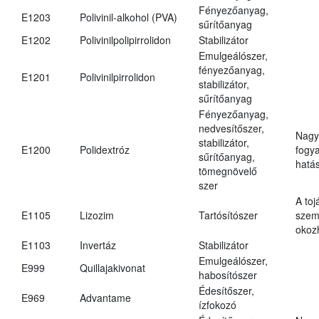
Fényezőanyag,
E1203
Polivinil-alkohol (PVA)
sűrítőanyag
E1202
Polivinilpolipirrolidon
Stabilizátor
Emulgeálószer,
fényezőanyag,
E1201
Polivinilpirrolidon
stabilizátor,
sűrítőanyag
Fényezőanyag,
nedvesítőszer,
Nagy
stabilizátor,
E1200
Polidextróz
fogy
sűrítőanyag,
hatá
tömegnövelő
szer
A toj
E1105
Lizozim
Tartósítószer
szem
okoz
E1103
Invertáz
Stabilizátor
Emulgeálószer,
E999
Quillajakivonat
habosítószer
Édesítőszer,
E969
Advantame
ízfokozó