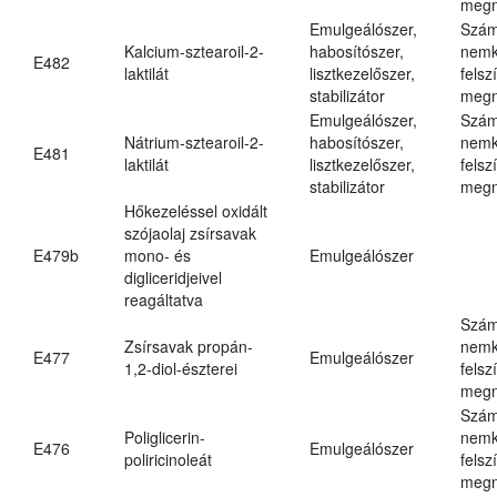
megn
Emulgeálószer,
Szám
Kalcium-sztearoil-2-
habosítószer,
nemk
E482
laktilát
lisztkezelőszer,
felsz
stabilizátor
megn
Emulgeálószer,
Szám
Nátrium-sztearoil-2-
habosítószer,
nemk
E481
laktilát
lisztkezelőszer,
felsz
stabilizátor
megn
Hőkezeléssel oxidált
szójaolaj zsírsavak
E479b
mono- és
Emulgeálószer
digliceridjeivel
reagáltatva
Szám
Zsírsavak propán-
nemk
E477
Emulgeálószer
1,2-diol-észterei
felsz
megn
Szám
Poliglicerin-
nemk
E476
Emulgeálószer
poliricinoleát
felsz
megn