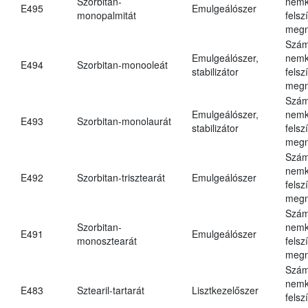
Szorbitan-
nemk
E495
Emulgeálószer
monopalmitát
felsz
megn
Szám
Emulgeálószer,
nemk
E494
Szorbitan-monooleát
stabilizátor
felsz
megn
Szám
Emulgeálószer,
nemk
E493
Szorbitan-monolaurát
stabilizátor
felsz
megn
Szám
nemk
E492
Szorbitan-trisztearát
Emulgeálószer
felsz
megn
Szám
Szorbitan-
nemk
E491
Emulgeálószer
monosztearát
felsz
megn
Szám
nemk
E483
Sztearil-tartarát
Lisztkezelőszer
felsz