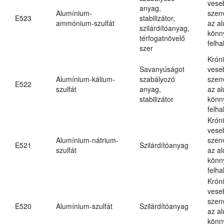
vese
anyag,
Alumínium-
szen
E523
stabilizátor,
ammónium-szulfát
az a
szilárdítóanyag,
könn
térfogatnövelő
felh
szer
Krón
Savanyúságot
vese
Alumínium-kálium-
szabályozó
szen
E522
szulfát
anyag,
az a
stabilizátor
könn
felh
Krón
vese
Alumínium-nátrium-
szen
E521
Szilárdítóanyag
szulfát
az a
könn
felh
Krón
vese
szen
E520
Alumínium-szulfát
Szilárdítóanyag
az a
könn