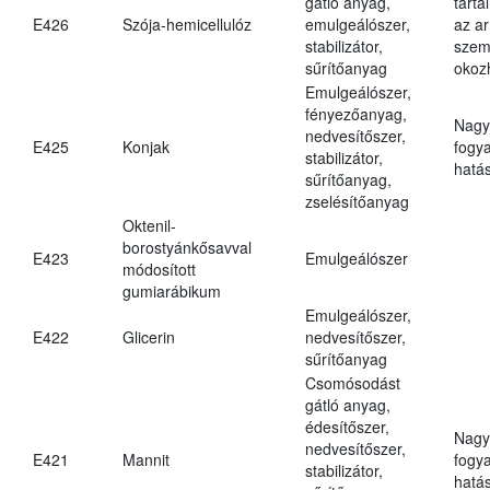
gátló anyag,
tarta
E426
Szója-hemicellulóz
emulgeálószer,
az ar
stabilizátor,
szem
sűrítőanyag
okoz
Emulgeálószer,
fényezőanyag,
Nagy
nedvesítőszer,
E425
Konjak
fogy
stabilizátor,
hatá
sűrítőanyag,
zselésítőanyag
Oktenil-
borostyánkősavval
E423
Emulgeálószer
módosított
gumiarábikum
Emulgeálószer,
E422
Glicerin
nedvesítőszer,
sűrítőanyag
Csomósodást
gátló anyag,
édesítőszer,
Nagy
nedvesítőszer,
E421
Mannit
fogy
stabilizátor,
hatá