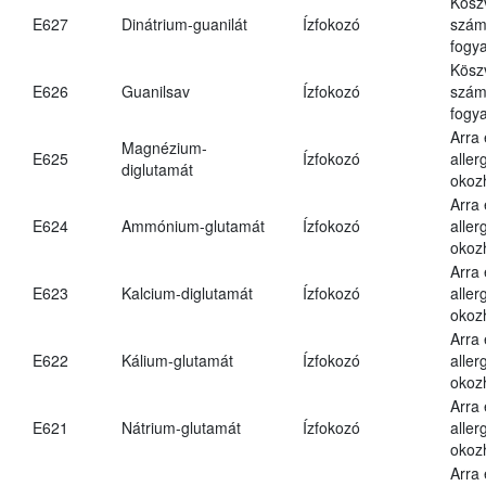
Kösz
E627
Dinátrium-guanilát
Ízfokozó
számá
fogya
Kösz
E626
Guanilsav
Ízfokozó
számá
fogya
Arra
Magnézium-
E625
Ízfokozó
aller
diglutamát
okoz
Arra
E624
Ammónium-glutamát
Ízfokozó
aller
okoz
Arra
E623
Kalcium-diglutamát
Ízfokozó
aller
okoz
Arra
E622
Kálium-glutamát
Ízfokozó
aller
okoz
Arra
E621
Nátrium-glutamát
Ízfokozó
aller
okoz
Arra