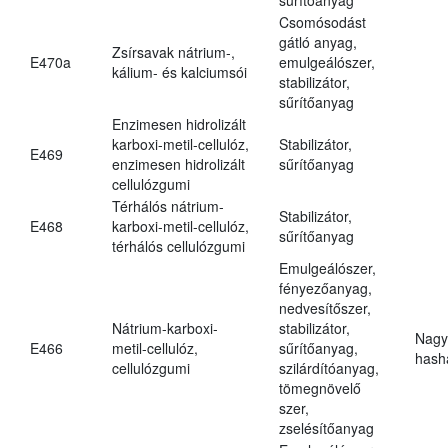
Csomósodást
gátló anyag,
Zsírsavak nátrium-,
E470a
emulgeálószer,
kálium- és kalciumsói
stabilizátor,
sűrítőanyag
Enzimesen hidrolizált
karboxi-metil-cellulóz,
Stabilizátor,
E469
enzimesen hidrolizált
sűrítőanyag
cellulózgumi
Térhálós nátrium-
Stabilizátor,
E468
karboxi-metil-cellulóz,
sűrítőanyag
térhálós cellulózgumi
Emulgeálószer,
fényezőanyag,
nedvesítőszer,
Nátrium-karboxi-
stabilizátor,
Nagy
E466
metil-cellulóz,
sűrítőanyag,
hasha
cellulózgumi
szilárdítóanyag,
tömegnövelő
szer,
zselésítőanyag