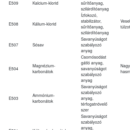
E509
Kalcium-klorid
sűrítőanyag,
szilárdítóanyag
Ízfokozó,
stabilizátor,
Vese
E508
Kálium-klorid
sűrítőanyag,
túlzo
szilárdítóanyag
Savanyúságot
E507
Sósav
szabályozó
anyag
Csomósodást
gátló anyag,
Magnézium-
Nagy
E504
savanyúságot
karbonátok
hasm
szabályozó
anyag
Savanyúságot
szabályozó
Ammónium-
E503
anyag,
karbonátok
térfogatnövelő
szer
Savanyúságot
szabályozó
anyag,