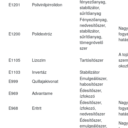
fényezőanyag,
E1201
Polivinilpirrolidon
stabilizátor,
sűrítőanyag
Fényezőanyag,
nedvesítőszer,
Nagy
stabilizátor,
E1200
Polidextróz
fogy
sűrítőanyag,
hatá
tömegnövelő
szer
A toj
E1105
Lizozim
Tartósítószer
szem
okoz
E1103
Invertáz
Stabilizátor
Emulgeálószer,
E999
Quillajakivonat
habosítószer
Édesítőszer,
E969
Advantame
ízfokozó
Édesítőszer,
Nagy
E968
Eritrit
ízfokozó,
fogy
nedvesítőszer
hatá
Édesítőszer,
Nagy
emulgeálószer,