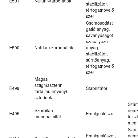
E501
Kálium-karbonátok
stabilizátor,
térfogatnövelő
szer
Csomósodást
gátló anyag,
savanyúságot
szabályozó
E500
Nátrium-karbonátok
anyag,
stabilizátor,
sűrítőanyag,
térfogatnövelő
szer
Magas
sztigmaszterin-
E499
Stabilizátor
tartalmú növényi
szterinek
Szám
Szorbitan-
nemk
E495
Emulgeálószer
monopalmitát
felsz
megn
Szám
Emulgeálószer,
nemk