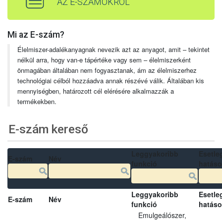
AZ E-SZÁMOKRÓL
Mi az E-szám?
Élelmiszer-adalékanyagnak nevezik azt az anyagot, amit – tekintet
nélkül arra, hogy van-e tápértéke vagy sem – élelmiszerként
önmagában általában nem fogyasztanak, ám az élelmiszerhez
technológiai célból hozzáadva annak részévé válik. Általában kis
mennyiségben, határozott cél elérésére alkalmazzák a
termékekben.
E-szám kereső
Leggyakoribb
Esetle
E-szám
Név
funkció
hatás
Leggyakoribb
Esetle
E-szám
Név
funkció
hatás
Emulgeálószer,