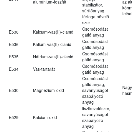
alumínium-foszfát
az a
stabilizátor,
könn
sűrítőanyag,
felh
térfogatnövelő
szer
Csomósodást
E538
Kalcium-vas(II)-cianid
gátló anyag
Csomósodást
E536
Kálium-vas(II)-cianid
gátló anyag
Csomósodást
E535
Nátrium-vas(II)-cianid
gátló anyag
Csomósodást
E534
Vas-tartarát
gátló anyag
Csomósodást
gátló anyag,
Nagy
E530
Magnézium-oxid
savanyúságot
hasm
szabályozó
anyag
lisztkezelőszer,
savanyúságot
E529
Kalcium-oxid
szabályozó
anyag