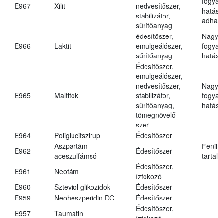
fogy
E967
Xilit
nedvesítőszer,
hatá
stabilizátor,
adha
sűrítőanyag
édesítőszer,
Nagy
E966
Laktit
emulgeálószer,
fogy
sűrítőanyag
hatá
Édesítőszer,
emulgeálószer,
nedvesítőszer,
Nagy
E965
Maltitok
stabilizátor,
fogy
sűrítőanyag,
hatá
tömegnövelő
szer
E964
Poliglucitszirup
Édesítőszer
Aszpartám-
Fenil
E962
Édesítőszer
aceszulfámsó
tarta
Édesítőszer,
E961
Neotám
ízfokozó
E960
Szteviol glikozidok
Édesítőszer
E959
Neoheszperidin DC
Édesítőszer
Édesítőszer,
E957
Taumatin
ízfokozó