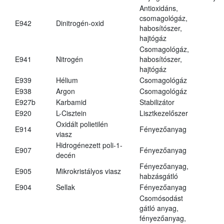
Antioxidáns,
csomagológáz,
E942
Dinitrogén-oxid
habosítószer,
hajtógáz
Csomagológáz,
E941
Nitrogén
habosítószer,
hajtógáz
E939
Hélium
Csomagológáz
E938
Argon
Csomagológáz
E927b
Karbamid
Stabilizátor
E920
L-Cisztein
Lisztkezelőszer
Oxidált polietilén
E914
Fényezőanyag
viasz
Hidrogénezett poli-1-
E907
Fényezőanyag
decén
Fényezőanyag,
E905
Mikrokristályos viasz
habzásgátló
E904
Sellak
Fényezőanyag
Csomósodást
gátló anyag,
fényezőanyag,