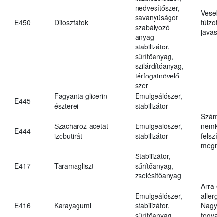
nedvesítőszer,
Vese
savanyúságot
E450
Difoszfátok
túlzo
szabályozó
javas
anyag,
stabilizátor,
sűrítőanyag,
szilárdítóanyag,
térfogatnövelő
szer
Fagyanta glicerin-
Emulgeálószer,
E445
észterei
stabilizátor
Szám
Szacharóz-acetát-
Emulgeálószer,
nemk
E444
izobutirát
stabilizátor
felsz
megn
Stabilizátor,
E417
Taramagliszt
sűrítőanyag,
zselésítőanyag
Arra
Emulgeálószer,
aller
E416
Karayagumi
stabilizátor,
Nagy
sűrítőanyag
fogy