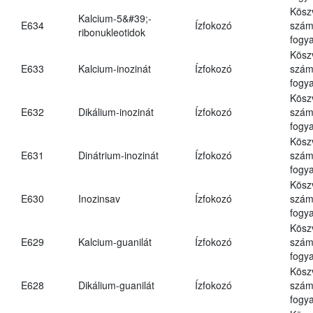
Kösz
Kalcium-5&#39;-
E634
Ízfokozó
számá
ribonukleotidok
fogya
Kösz
E633
Kalcium-inozinát
Ízfokozó
számá
fogya
Kösz
E632
Dikálium-inozinát
Ízfokozó
számá
fogya
Kösz
E631
Dinátrium-inozinát
Ízfokozó
számá
fogya
Kösz
E630
Inozinsav
Ízfokozó
számá
fogya
Kösz
E629
Kalcium-guanilát
Ízfokozó
számá
fogya
Kösz
E628
Dikálium-guanilát
Ízfokozó
számá
fogya