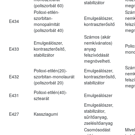
stabilizátor
(poliszorbát 60)
megn
Polioxi-etilén-
Szám
szorbitan-
Emulgeálószer,
nemk
E434
monopalmitát
kontraszterősítő
felsz
(poliszorbát 40)
megn
Számos (akár
Emulgeálószer,
nemkívánatos)
Polio
E433
kontraszterősítő,
anyag
mono
stabilizátor
felszívódását
megnövelheti.
Szám
Polioxi-etilén(20)-
Emulgeálószer,
nemk
E432
szorbitan-monolaurát
kontraszterősítő,
felsz
(poliszorbát 20)
stabilizátor
megn
Polioxi-etilén(40)-
E431
Emulgeálószer
sztearát
Emulgeálószer,
stabilizátor,
E427
Kassziagumi
sűrítőanyag,
zselésítőanyag
Csomósodást
Mive