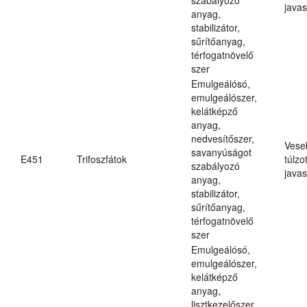
javas
anyag,
stabilizátor,
sűrítőanyag,
térfogatnövelő
szer
Emulgeálósó,
emulgeálószer,
kelátképző
anyag,
nedvesítőszer,
Vese
savanyúságot
E451
Trifoszfátok
túlzo
szabályozó
javas
anyag,
stabilizátor,
sűrítőanyag,
térfogatnövelő
szer
Emulgeálósó,
emulgeálószer,
kelátképző
anyag,
lisztkezelőszer,