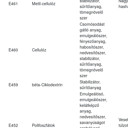
stabilizátor,
Nagy
E461
Metil-cellulóz
sűrítőanyag,
hasha
tömegnövelő
szer
Csomósodást
gátló anyag,
emulgeálószer,
fényezőanyag,
habosítószer,
E460
Cellulóz
nedvesítőszer,
stabilizátor,
sűrítőanyag,
tömegnövelő
szer
Stabilizátor,
E459
béta-Ciklodextrin
sűrítőanyag
Emulgeálósó,
emulgeálószer,
kelátképző
anyag,
nedvesítőszer,
Vese
savanyúságot
E452
Polifoszfátok
túlzo
szabályozó