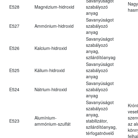
Savanyúságot
Nagy
E528
Magnézium-hidroxid
szabályozó
hasm
anyag
Savanyúságot
E527
Ammónium-hidroxid
szabályozó
anyag
Savanyúságot
szabályozó
E526
Kalcium-hidroxid
anyag,
szilárdítóanyag
Savanyúságot
E525
Kálium-hidroxid
szabályozó
anyag
Savanyúságot
E524
Nátrium-hidroxid
szabályozó
anyag
Savanyúságot
Krón
szabályozó
vese
anyag,
Alumínium-
szen
E523
stabilizátor,
ammónium-szulfát
az a
szilárdítóanyag,
könn
térfogatnövelő
felh