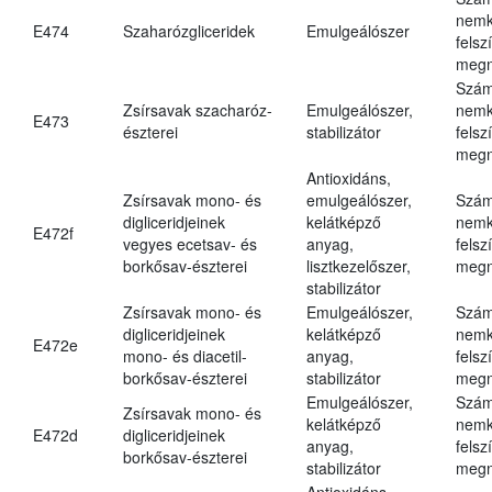
nemk
E474
Szaharózgliceridek
Emulgeálószer
felsz
megn
Szám
Zsírsavak szacharóz-
Emulgeálószer,
nemk
E473
észterei
stabilizátor
felsz
megn
Antioxidáns,
Zsírsavak mono- és
emulgeálószer,
Szám
digliceridjeinek
kelátképző
nemk
E472f
vegyes ecetsav- és
anyag,
felsz
borkősav-észterei
lisztkezelőszer,
megn
stabilizátor
Zsírsavak mono- és
Emulgeálószer,
Szám
digliceridjeinek
kelátképző
nemk
E472e
mono- és diacetil-
anyag,
felsz
borkősav-észterei
stabilizátor
megn
Emulgeálószer,
Szám
Zsírsavak mono- és
kelátképző
nemk
E472d
digliceridjeinek
anyag,
felsz
borkősav-észterei
stabilizátor
megn
Antioxidáns,