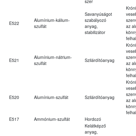
szer
Krón
Savanyúságot
vese
Alumínium-kálium-
szabályozó
szen
E522
szulfát
anyag,
az a
stabilizátor
könn
felh
Krón
vese
Alumínium-nátrium-
szen
E521
Szilárdítóanyag
szulfát
az a
könn
felh
Krón
vese
szen
E520
Alumínium-szulfát
Szilárdítóanyag
az a
könn
felh
E517
Ammónium-szulfát
Hordozó
Kelátképző
anyag,