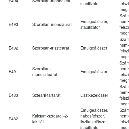
E494
Szorbitan-monooleát
stabilizátor
felsz
megn
Szám
Emulgeálószer,
nemk
E493
Szorbitan-monolaurát
stabilizátor
felsz
megn
Szám
nemk
E492
Szorbitan-trisztearát
Emulgeálószer
felsz
megn
Szám
Szorbitan-
nemk
E491
Emulgeálószer
monosztearát
felsz
megn
Szám
nemk
E483
Sztearil-tartarát
Lisztkezelőszer
felsz
megn
Emulgeálószer,
Szám
Kalcium-sztearoil-2-
habosítószer,
nemk
E482
laktilát
lisztkezelőszer,
felsz
stabilizátor
megn