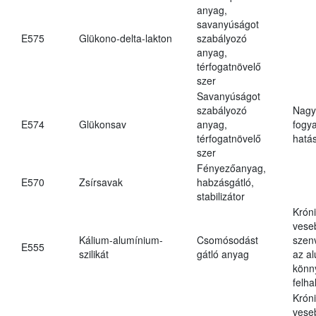
anyag,
savanyúságot
E575
Glükono-delta-lakton
szabályozó
anyag,
térfogatnövelő
szer
Savanyúságot
szabályozó
Nagy
E574
Glükonsav
anyag,
fogy
térfogatnövelő
hatá
szer
Fényezőanyag,
E570
Zsírsavak
habzásgátló,
stabilizátor
Krón
vese
Kálium-alumínium-
Csomósodást
szen
E555
szilikát
gátló anyag
az a
könn
felh
Krón
vese