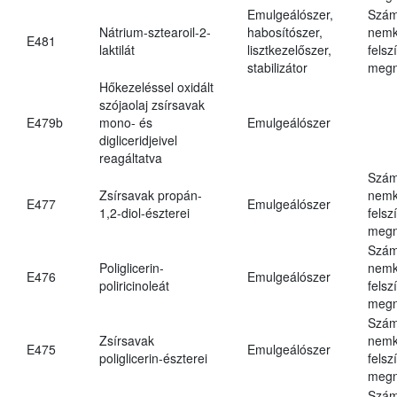
Emulgeálószer,
Szám
Nátrium-sztearoil-2-
habosítószer,
nemk
E481
laktilát
lisztkezelőszer,
felsz
stabilizátor
megn
Hőkezeléssel oxidált
szójaolaj zsírsavak
E479b
mono- és
Emulgeálószer
digliceridjeivel
reagáltatva
Szám
Zsírsavak propán-
nemk
E477
Emulgeálószer
1,2-diol-észterei
felsz
megn
Szám
Poliglicerin-
nemk
E476
Emulgeálószer
poliricinoleát
felsz
megn
Szám
Zsírsavak
nemk
E475
Emulgeálószer
poliglicerin-észterei
felsz
megn
Szám