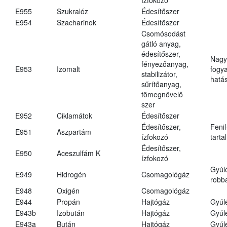
E955
Szukralóz
Édesítőszer
E954
Szacharinok
Édesítőszer
Csomósodást
gátló anyag,
édesítőszer,
Nagy
fényezőanyag,
E953
Izomalt
fogy
stabilizátor,
hatá
sűrítőanyag,
tömegnövelő
szer
E952
Ciklamátok
Édesítőszer
Édesítőszer,
Fenil
E951
Aszpartám
ízfokozó
tarta
Édesítőszer,
E950
Aceszulfám K
ízfokozó
Gyúl
E949
Hidrogén
Csomagológáz
robba
E948
Oxigén
Csomagológáz
E944
Propán
Hajtógáz
Gyúl
E943b
Izobután
Hajtógáz
Gyúl
E943a
Bután
Hajtógáz
Gyúl