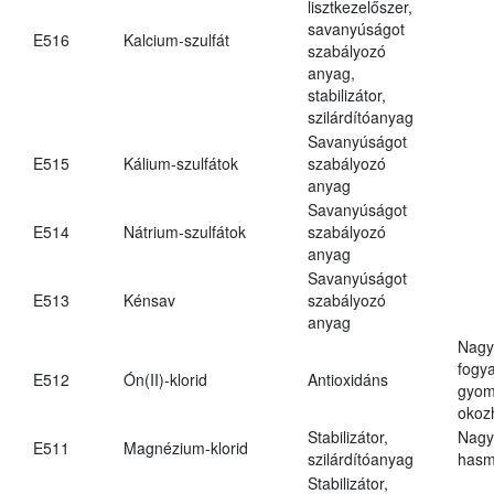
lisztkezelőszer,
savanyúságot
E516
Kalcium-szulfát
szabályozó
anyag,
stabilizátor,
szilárdítóanyag
Savanyúságot
E515
Kálium-szulfátok
szabályozó
anyag
Savanyúságot
E514
Nátrium-szulfátok
szabályozó
anyag
Savanyúságot
E513
Kénsav
szabályozó
anyag
Nagy
fogy
E512
Ón(II)-klorid
Antioxidáns
gyom
okoz
Stabilizátor,
Nagy
E511
Magnézium-klorid
szilárdítóanyag
hasm
Stabilizátor,