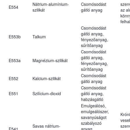
Nátrium-alumínium-
Csomósodást
szen
E554
szilikát
gátló anyag
az a
könn
felh
Csomósodást
gátló anyag,
E553b
Talkum
fényezőanyag,
sűrítőanyag
Csomósodást
gátló anyag,
E553a
Magnézium-szilikát
fényezőanyag,
sűrítőanyag
Csomósodást
E552
Kalcium-szilikát
gátló anyag
Csomósodást
E551
Szilícium-dioxid
gátló anyag,
habzásgátló
Emulgeálósó,
emulgeálószer,
Krón
savanyúságot
vese
szabályozó
Savas nátrium-
szen
E541
anyag,