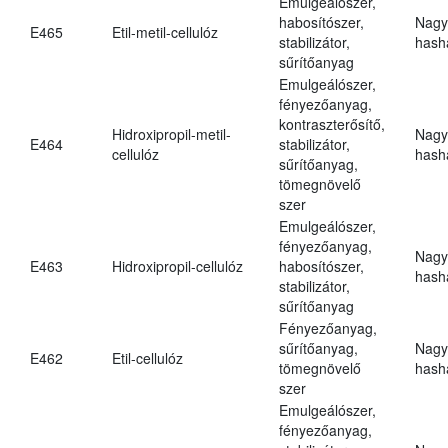
Emulgeálószer,
habosítószer,
Nagy
E465
Etil-metil-cellulóz
stabilizátor,
hasha
sűrítőanyag
Emulgeálószer,
fényezőanyag,
kontraszterősítő,
Hidroxipropil-metil-
Nagy
E464
stabilizátor,
cellulóz
hasha
sűrítőanyag,
tömegnövelő
szer
Emulgeálószer,
fényezőanyag,
Nagy
E463
Hidroxipropil-cellulóz
habosítószer,
hasha
stabilizátor,
sűrítőanyag
Fényezőanyag,
sűrítőanyag,
Nagy
E462
Etil-cellulóz
tömegnövelő
hasha
szer
Emulgeálószer,
fényezőanyag,