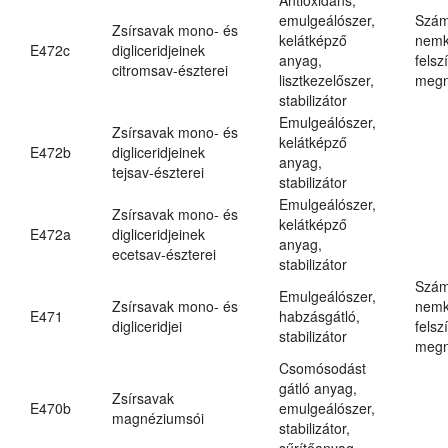
emulgeálószer,
Szám
Zsírsavak mono- és
kelátképző
nemk
E472c
digliceridjeinek
anyag,
felsz
citromsav-észterei
lisztkezelőszer,
megn
stabilizátor
Emulgeálószer,
Zsírsavak mono- és
kelátképző
E472b
digliceridjeinek
anyag,
tejsav-észterei
stabilizátor
Emulgeálószer,
Zsírsavak mono- és
kelátképző
E472a
digliceridjeinek
anyag,
ecetsav-észterei
stabilizátor
Szám
Emulgeálószer,
Zsírsavak mono- és
nemk
E471
habzásgátló,
digliceridjei
felsz
stabilizátor
megn
Csomósodást
gátló anyag,
Zsírsavak
E470b
emulgeálószer,
magnéziumsói
stabilizátor,
sűrítőanyag