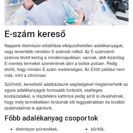
E-szám kereső
Napjaink élelmiszer-előállítása elképzelhetetlen adalékanyagok,
vagy ismertebb nevükön E-számok nélkül. Az E-számokról
számos tévhit kering a mindennapokban, vannak, akik kizárólag
E-mentes terméket szeretnének látni a boltok polcain. Pedig
tévhit, hogy minden E-szám mesterséges. Az E330 például nem
más, mint a citromsav.
Szűrhető, kereshető adatbázisunk segítségével megismerhetik az
egyes adalékanyagok fontosabb funkcióit, esetleges
kockázataikat, a részletekre kattintva pedig arról is olvashatnak,
hogy mely termékekben fordulnak elő leggyakrabban és további
szakirodalmat is ajánlunk.
Főbb adalékanyag csoportok
élelmiszer-színezékek,
sűrítők,