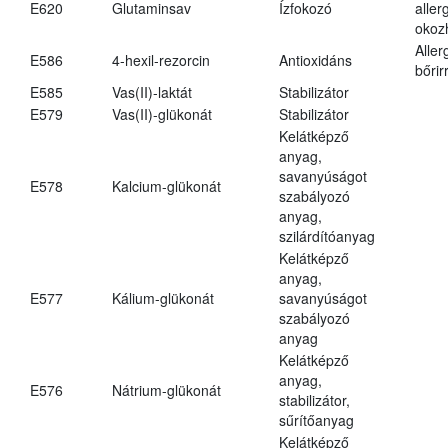
E620
Glutaminsav
Ízfokozó
aller
okoz
Aller
E586
4-hexil-rezorcin
Antioxidáns
bőrir
E585
Vas(II)-laktát
Stabilizátor
E579
Vas(II)-glükonát
Stabilizátor
Kelátképző
anyag,
savanyúságot
E578
Kalcium-glükonát
szabályozó
anyag,
szilárdítóanyag
Kelátképző
anyag,
E577
Kálium-glükonát
savanyúságot
szabályozó
anyag
Kelátképző
anyag,
E576
Nátrium-glükonát
stabilizátor,
sűrítőanyag
Kelátképző