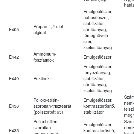
hatá
Emulgeálószer,
habosítószer,
stabilizátor,
Propán-1,2-diol-
E405
sűrítőanyag,
alginát
tömegnövelő
szer,
zselésítőanyag
Ammónium-
E442
Emulgeálószer
foszfatidok
Emulgeálószer,
fényezőanyag,
E440
Pektinek
stabilizátor,
sűrítőanyag,
zselésítőanyag
Szám
Polioxi-etilén-
Emulgeálószer,
nemk
E436
szorbitan-trisztearát
kontraszterősítő,
felsz
(poliszorbát 65)
stabilizátor
megn
Polioxi-etilén-
Szám
Emulgeálószer,
szorbitan-
nemk
E435
kontraszterősítő,
monosztearát
felsz