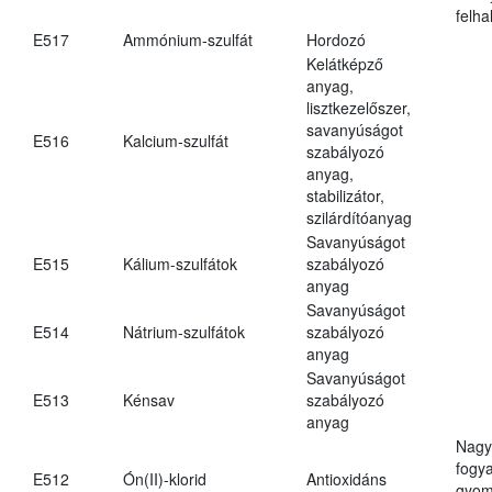
felh
E517
Ammónium-szulfát
Hordozó
Kelátképző
anyag,
lisztkezelőszer,
savanyúságot
E516
Kalcium-szulfát
szabályozó
anyag,
stabilizátor,
szilárdítóanyag
Savanyúságot
E515
Kálium-szulfátok
szabályozó
anyag
Savanyúságot
E514
Nátrium-szulfátok
szabályozó
anyag
Savanyúságot
E513
Kénsav
szabályozó
anyag
Nagy
fogy
E512
Ón(II)-klorid
Antioxidáns
gyom