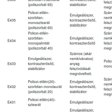
felsz
(poliszorbát 65)
stabilizátor
megn
Polioxi-etilén-
Szám
Emulgeálószer,
szorbitan-
nemk
E435
kontraszterősítő,
monosztearát
felsz
stabilizátor
(poliszorbát 60)
megn
Polioxi-etilén-
Szám
szorbitan-
Emulgeálószer,
nemk
E434
monopalmitát
kontraszterősítő
felsz
(poliszorbát 40)
megn
Számos (akár
Emulgeálószer,
nemkívánatos)
Polio
E433
kontraszterősítő,
anyag
mono
stabilizátor
felszívódását
megnövelheti.
Szám
Polioxi-etilén(20)-
Emulgeálószer,
nemk
E432
szorbitan-monolaurát
kontraszterősítő,
felsz
(poliszorbát 20)
stabilizátor
megn
Polioxi-etilén(40)-
E431
Emulgeálószer
sztearát
Emulgeálószer,