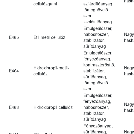
hasha
cellulózgumi
szilárdítóanyag,
tömegnövelő
szer,
zselésítőanyag
Emulgeálószer,
habosítószer,
Nagy
E465
Etil-metil-cellulóz
stabilizátor,
hasha
sűrítőanyag
Emulgeálószer,
fényezőanyag,
kontraszterősítő,
Hidroxipropil-metil-
Nagy
E464
stabilizátor,
cellulóz
hasha
sűrítőanyag,
tömegnövelő
szer
Emulgeálószer,
fényezőanyag,
Nagy
E463
Hidroxipropil-cellulóz
habosítószer,
hasha
stabilizátor,
sűrítőanyag
Fényezőanyag,
sűrítőanyag,
Nagy