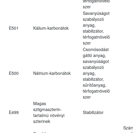
térfogatnövelő
szer
Savanyúságot
szabályozó
anyag,
E501
Kálium-karbonátok
stabilizátor,
térfogatnövelő
szer
Csomósodást
gátló anyag,
savanyúságot
szabályozó
E500
Nátrium-karbonátok
anyag,
stabilizátor,
sűrítőanyag,
térfogatnövelő
szer
Magas
sztigmaszterin-
E499
Stabilizátor
tartalmú növényi
szterinek
Szám