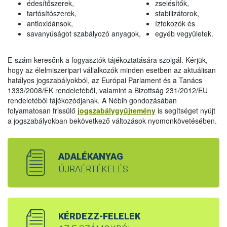
édesítőszerek,
zselésítők,
tartósítószerek,
stabilizátorok,
antioxidánsok,
ízfokozók és
savanyúságot szabályozó anyagok,
egyéb vegyületek.
E-szám keresőnk a fogyasztók tájékoztatására szolgál. Kérjük,
hogy az élelmiszeripari vállalkozók minden esetben az aktuálisan
hatályos jogszabályokból, az Európai Parlament és a Tanács
1333/2008/EK rendeletéből, valamint a Bizottság 231/2012/EU
rendeletéből tájékozódjanak. A Nébih gondozásában
folyamatosan frissülő
jogszabálygyűjtemény
is segítséget nyújt
a jogszabályokban bekövetkező változások nyomonkövetésében.
ADALÉKANYAG
ÚJRAÉRTÉKELÉS
KÉRDEZZ-FELELEK