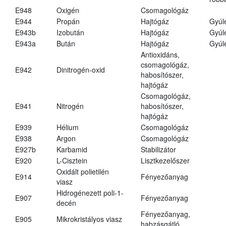
E948
Oxigén
Csomagológáz
E944
Propán
Hajtógáz
Gyúl
E943b
Izobután
Hajtógáz
Gyúl
E943a
Bután
Hajtógáz
Gyúl
Antioxidáns,
csomagológáz,
E942
Dinitrogén-oxid
habosítószer,
hajtógáz
Csomagológáz,
E941
Nitrogén
habosítószer,
hajtógáz
E939
Hélium
Csomagológáz
E938
Argon
Csomagológáz
E927b
Karbamid
Stabilizátor
E920
L-Cisztein
Lisztkezelőszer
Oxidált polietilén
E914
Fényezőanyag
viasz
Hidrogénezett poli-1-
E907
Fényezőanyag
decén
Fényezőanyag,
E905
Mikrokristályos viasz
habzásgátló