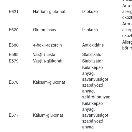
Arra
E621
Nátrium-glutamát
Ízfokozó
aller
okoz
Arra
E620
Glutaminsav
Ízfokozó
aller
okoz
Aller
E586
4-hexil-rezorcin
Antioxidáns
bőrir
E585
Vas(II)-laktát
Stabilizátor
E579
Vas(II)-glükonát
Stabilizátor
Kelátképző
anyag,
savanyúságot
E578
Kalcium-glükonát
szabályozó
anyag,
szilárdítóanyag
Kelátképző
anyag,
E577
Kálium-glükonát
savanyúságot
szabályozó
anyag