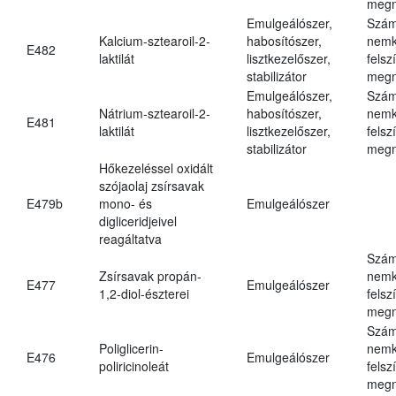
megn
Emulgeálószer,
Szám
Kalcium-sztearoil-2-
habosítószer,
nemk
E482
laktilát
lisztkezelőszer,
felsz
stabilizátor
megn
Emulgeálószer,
Szám
Nátrium-sztearoil-2-
habosítószer,
nemk
E481
laktilát
lisztkezelőszer,
felsz
stabilizátor
megn
Hőkezeléssel oxidált
szójaolaj zsírsavak
E479b
mono- és
Emulgeálószer
digliceridjeivel
reagáltatva
Szám
Zsírsavak propán-
nemk
E477
Emulgeálószer
1,2-diol-észterei
felsz
megn
Szám
Poliglicerin-
nemk
E476
Emulgeálószer
poliricinoleát
felsz
megn