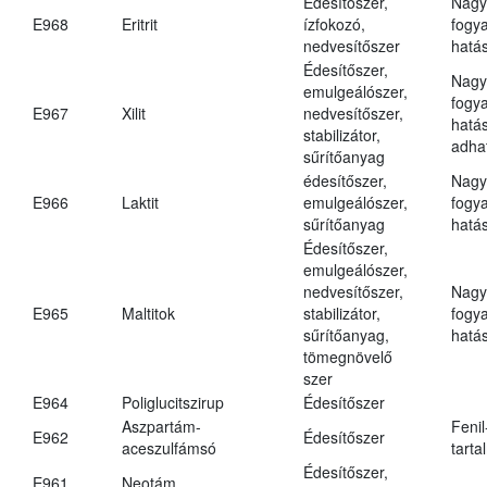
Édesítőszer,
Nagy
E968
Eritrit
ízfokozó,
fogy
nedvesítőszer
hatá
Édesítőszer,
Nagy
emulgeálószer,
fogy
E967
Xilit
nedvesítőszer,
hatá
stabilizátor,
adha
sűrítőanyag
édesítőszer,
Nagy
E966
Laktit
emulgeálószer,
fogy
sűrítőanyag
hatá
Édesítőszer,
emulgeálószer,
nedvesítőszer,
Nagy
E965
Maltitok
stabilizátor,
fogy
sűrítőanyag,
hatá
tömegnövelő
szer
E964
Poliglucitszirup
Édesítőszer
Aszpartám-
Fenil
E962
Édesítőszer
aceszulfámsó
tarta
Édesítőszer,
E961
Neotám