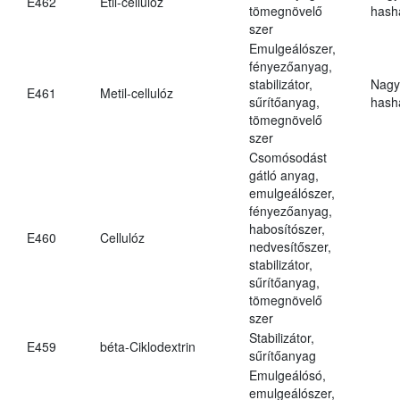
E462
Etil-cellulóz
tömegnövelő
hasha
szer
Emulgeálószer,
fényezőanyag,
stabilizátor,
Nagy
E461
Metil-cellulóz
sűrítőanyag,
hasha
tömegnövelő
szer
Csomósodást
gátló anyag,
emulgeálószer,
fényezőanyag,
habosítószer,
E460
Cellulóz
nedvesítőszer,
stabilizátor,
sűrítőanyag,
tömegnövelő
szer
Stabilizátor,
E459
béta-Ciklodextrin
sűrítőanyag
Emulgeálósó,
emulgeálószer,