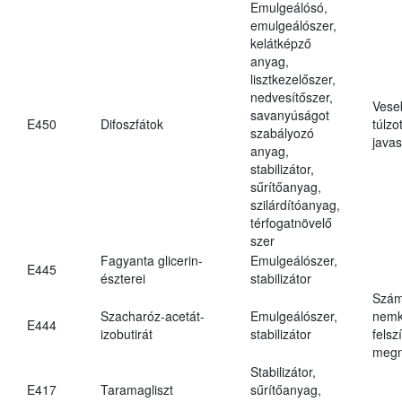
Emulgeálósó,
emulgeálószer,
kelátképző
anyag,
lisztkezelőszer,
nedvesítőszer,
Vese
savanyúságot
E450
Difoszfátok
túlzo
szabályozó
javas
anyag,
stabilizátor,
sűrítőanyag,
szilárdítóanyag,
térfogatnövelő
szer
Fagyanta glicerin-
Emulgeálószer,
E445
észterei
stabilizátor
Szám
Szacharóz-acetát-
Emulgeálószer,
nemk
E444
izobutirát
stabilizátor
felsz
megn
Stabilizátor,
E417
Taramagliszt
sűrítőanyag,