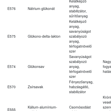
Kelátképző
anyag,
E576
Nátrium-glükonát
stabilizátor,
sűrítőanyag
Kelátképző
anyag,
savanyúságot
E575
Glükono-delta-lakton
szabályozó
anyag,
térfogatnövelő
szer
Savanyúságot
szabályozó
Nagy
E574
Glükonsav
anyag,
fogy
térfogatnövelő
hatá
szer
Fényezőanyag,
E570
Zsírsavak
habzásgátló,
stabilizátor
Krón
vese
Kálium-alumínium-
Csomósodást
szen
E555