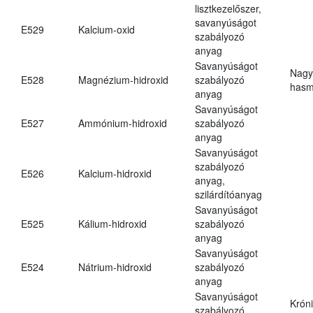
lisztkezelőszer,
savanyúságot
E529
Kalcium-oxid
szabályozó
anyag
Savanyúságot
Nagy
E528
Magnézium-hidroxid
szabályozó
hasm
anyag
Savanyúságot
E527
Ammónium-hidroxid
szabályozó
anyag
Savanyúságot
szabályozó
E526
Kalcium-hidroxid
anyag,
szilárdítóanyag
Savanyúságot
E525
Kálium-hidroxid
szabályozó
anyag
Savanyúságot
E524
Nátrium-hidroxid
szabályozó
anyag
Savanyúságot
Krón
szabályozó