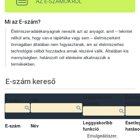
AZ E-SZÁMOKRÓL
Mi az E-szám?
Élelmiszer-adalékanyagnak nevezik azt az anyagot, amit – tekintet
nélkül arra, hogy van-e tápértéke vagy sem – élelmiszerként
önmagában általában nem fogyasztanak, ám az élelmiszerhez
technológiai célból hozzáadva annak részévé válik. Általában kis
mennyiségben, határozott cél elérésére alkalmazzák a
termékekben.
E-szám kereső
Leggyakoribb
Esetle
E-szám
Név
funkció
hatás
Leggyakoribb
Esetle
E-szám
Név
funkció
hatás
Emulgeálószer,