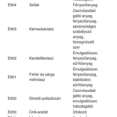
E904
Sellak
Fényezőanyag
Csomósodást
gátló anyag,
fényezőanyag,
savanyúságot
E903
Karnaubaviasz
szabályozó
anyag,
tömegnövelő
szer
Emulgeálószer,
E902
Kandelillaviasz
fényezőanyag,
sűrítőanyag
Emulgeálószer,
Fehér és sárga
fényezőanyag,
E901
méhviasz
stabilizátor,
sűrítőanyag
Csomósodást
gátló anyag,
E900
Dimetil-polisziloxán
emulgeálószer,
habzásgátló
E650
Cink-acetát
Ízfokozó