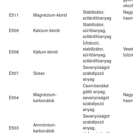
okoz
Stabilizátor,
Nagy
E511
Magnézium-klorid
szilárdítóanyag
hasm
Stabilizátor,
E509
Kalcium-klorid
sűrítőanyag,
szilárdítóanyag
Ízfokozó,
stabilizátor,
Vese
E508
Kálium-klorid
sűrítőanyag,
túlzo
szilárdítóanyag
Savanyúságot
E507
Sósav
szabályozó
anyag
Csomósodást
gátló anyag,
Magnézium-
Nagy
E504
savanyúságot
karbonátok
hasm
szabályozó
anyag
Savanyúságot
szabályozó
Ammónium-
E503
anyag,
karbonátok