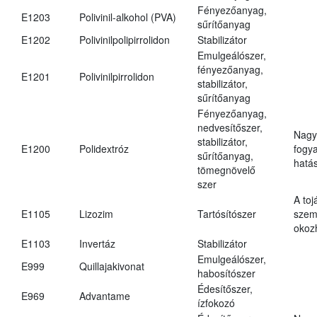
Fényezőanyag,
E1203
Polivinil-alkohol (PVA)
sűrítőanyag
E1202
Polivinilpolipirrolidon
Stabilizátor
Emulgeálószer,
fényezőanyag,
E1201
Polivinilpirrolidon
stabilizátor,
sűrítőanyag
Fényezőanyag,
nedvesítőszer,
Nagy
stabilizátor,
E1200
Polidextróz
fogy
sűrítőanyag,
hatá
tömegnövelő
szer
A toj
E1105
Lizozim
Tartósítószer
szem
okoz
E1103
Invertáz
Stabilizátor
Emulgeálószer,
E999
Quillajakivonat
habosítószer
Édesítőszer,
E969
Advantame
ízfokozó