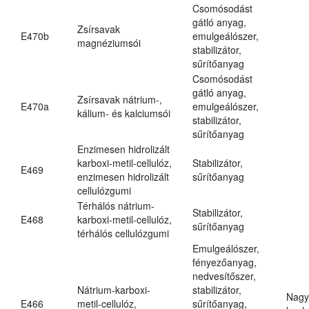
Csomósodást
gátló anyag,
Zsírsavak
E470b
emulgeálószer,
magnéziumsói
stabilizátor,
sűrítőanyag
Csomósodást
gátló anyag,
Zsírsavak nátrium-,
E470a
emulgeálószer,
kálium- és kalciumsói
stabilizátor,
sűrítőanyag
Enzimesen hidrolizált
karboxi-metil-cellulóz,
Stabilizátor,
E469
enzimesen hidrolizált
sűrítőanyag
cellulózgumi
Térhálós nátrium-
Stabilizátor,
E468
karboxi-metil-cellulóz,
sűrítőanyag
térhálós cellulózgumi
Emulgeálószer,
fényezőanyag,
nedvesítőszer,
Nátrium-karboxi-
stabilizátor,
Nagy
E466
metil-cellulóz,
sűrítőanyag,