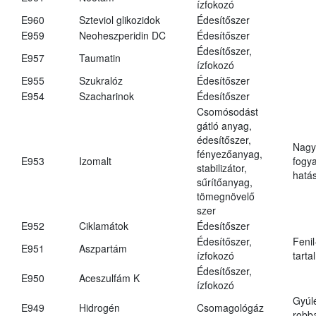
ízfokozó
E960
Szteviol glikozidok
Édesítőszer
E959
Neoheszperidin DC
Édesítőszer
Édesítőszer,
E957
Taumatin
ízfokozó
E955
Szukralóz
Édesítőszer
E954
Szacharinok
Édesítőszer
Csomósodást
gátló anyag,
édesítőszer,
Nagy
fényezőanyag,
E953
Izomalt
fogy
stabilizátor,
hatá
sűrítőanyag,
tömegnövelő
szer
E952
Ciklamátok
Édesítőszer
Édesítőszer,
Fenil
E951
Aszpartám
ízfokozó
tarta
Édesítőszer,
E950
Aceszulfám K
ízfokozó
Gyúl
E949
Hidrogén
Csomagológáz
robba