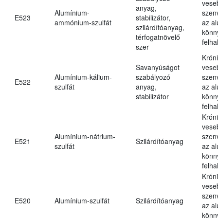
vese
anyag,
Alumínium-
szen
E523
stabilizátor,
ammónium-szulfát
az a
szilárdítóanyag,
könn
térfogatnövelő
felh
szer
Krón
Savanyúságot
vese
Alumínium-kálium-
szabályozó
szen
E522
szulfát
anyag,
az a
stabilizátor
könn
felh
Krón
vese
Alumínium-nátrium-
szen
E521
Szilárdítóanyag
szulfát
az a
könn
felh
Krón
vese
szen
E520
Alumínium-szulfát
Szilárdítóanyag
az a
könn