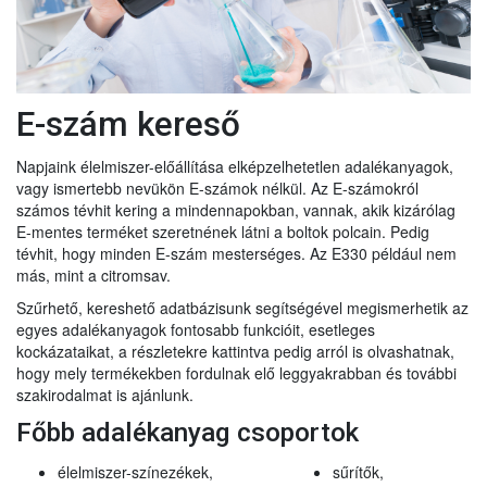
E-szám kereső
Napjaink élelmiszer-előállítása elképzelhetetlen adalékanyagok,
vagy ismertebb nevükön E-számok nélkül. Az E-számokról
számos tévhit kering a mindennapokban, vannak, akik kizárólag
E-mentes terméket szeretnének látni a boltok polcain. Pedig
tévhit, hogy minden E-szám mesterséges. Az E330 például nem
más, mint a citromsav.
Szűrhető, kereshető adatbázisunk segítségével megismerhetik az
egyes adalékanyagok fontosabb funkcióit, esetleges
kockázataikat, a részletekre kattintva pedig arról is olvashatnak,
hogy mely termékekben fordulnak elő leggyakrabban és további
szakirodalmat is ajánlunk.
Főbb adalékanyag csoportok
élelmiszer-színezékek,
sűrítők,