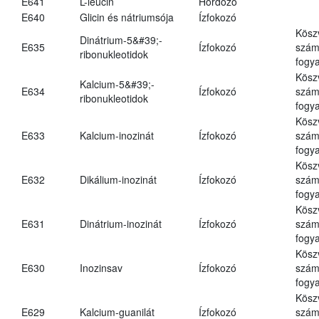
E641
L-leucin
Hordozó
E640
Glicin és nátriumsója
Ízfokozó
Kösz
Dinátrium-5&#39;-
E635
Ízfokozó
számá
ribonukleotidok
fogya
Kösz
Kalcium-5&#39;-
E634
Ízfokozó
számá
ribonukleotidok
fogya
Kösz
E633
Kalcium-inozinát
Ízfokozó
számá
fogya
Kösz
E632
Dikálium-inozinát
Ízfokozó
számá
fogya
Kösz
E631
Dinátrium-inozinát
Ízfokozó
számá
fogya
Kösz
E630
Inozinsav
Ízfokozó
számá
fogya
Kösz
E629
Kalcium-guanilát
Ízfokozó
számá