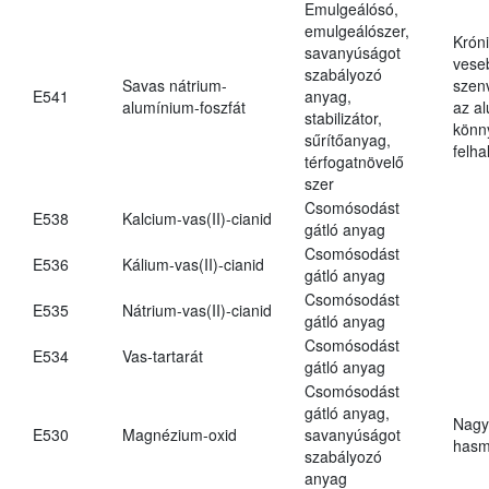
Emulgeálósó,
emulgeálószer,
Krón
savanyúságot
vese
szabályozó
Savas nátrium-
szen
E541
anyag,
alumínium-foszfát
az a
stabilizátor,
könn
sűrítőanyag,
felh
térfogatnövelő
szer
Csomósodást
E538
Kalcium-vas(II)-cianid
gátló anyag
Csomósodást
E536
Kálium-vas(II)-cianid
gátló anyag
Csomósodást
E535
Nátrium-vas(II)-cianid
gátló anyag
Csomósodást
E534
Vas-tartarát
gátló anyag
Csomósodást
gátló anyag,
Nagy
E530
Magnézium-oxid
savanyúságot
hasm
szabályozó
anyag