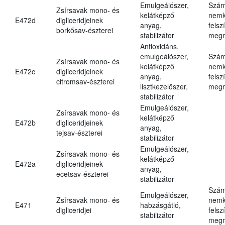
Emulgeálószer,
Szám
Zsírsavak mono- és
kelátképző
nemk
E472d
digliceridjeinek
anyag,
felsz
borkősav-észterei
stabilizátor
megn
Antioxidáns,
emulgeálószer,
Szám
Zsírsavak mono- és
kelátképző
nemk
E472c
digliceridjeinek
anyag,
felsz
citromsav-észterei
lisztkezelőszer,
megn
stabilizátor
Emulgeálószer,
Zsírsavak mono- és
kelátképző
E472b
digliceridjeinek
anyag,
tejsav-észterei
stabilizátor
Emulgeálószer,
Zsírsavak mono- és
kelátképző
E472a
digliceridjeinek
anyag,
ecetsav-észterei
stabilizátor
Szám
Emulgeálószer,
Zsírsavak mono- és
nemk
E471
habzásgátló,
digliceridjei
felsz
stabilizátor
megn