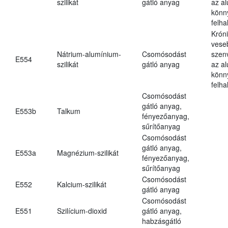
szilikát
gátló anyag
az a
könn
felh
Krón
vese
Nátrium-alumínium-
Csomósodást
szen
E554
szilikát
gátló anyag
az a
könn
felh
Csomósodást
gátló anyag,
E553b
Talkum
fényezőanyag,
sűrítőanyag
Csomósodást
gátló anyag,
E553a
Magnézium-szilikát
fényezőanyag,
sűrítőanyag
Csomósodást
E552
Kalcium-szilikát
gátló anyag
Csomósodást
E551
Szilícium-dioxid
gátló anyag,
habzásgátló