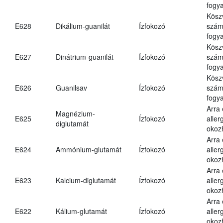
fogya
Kösz
E628
Dikálium-guanilát
Ízfokozó
számá
fogya
Kösz
E627
Dinátrium-guanilát
Ízfokozó
számá
fogya
Kösz
E626
Guanilsav
Ízfokozó
számá
fogya
Arra
Magnézium-
E625
Ízfokozó
aller
diglutamát
okoz
Arra
E624
Ammónium-glutamát
Ízfokozó
aller
okoz
Arra
E623
Kalcium-diglutamát
Ízfokozó
aller
okoz
Arra
E622
Kálium-glutamát
Ízfokozó
aller
okoz