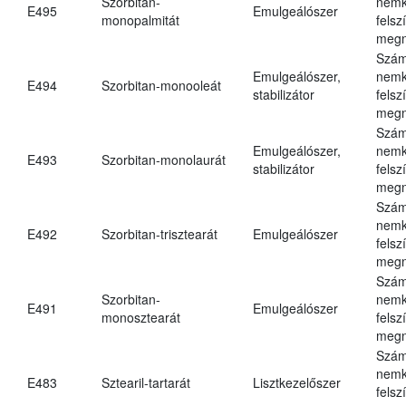
Szorbitan-
nemk
E495
Emulgeálószer
monopalmitát
felsz
megn
Szám
Emulgeálószer,
nemk
E494
Szorbitan-monooleát
stabilizátor
felsz
megn
Szám
Emulgeálószer,
nemk
E493
Szorbitan-monolaurát
stabilizátor
felsz
megn
Szám
nemk
E492
Szorbitan-trisztearát
Emulgeálószer
felsz
megn
Szám
Szorbitan-
nemk
E491
Emulgeálószer
monosztearát
felsz
megn
Szám
nemk
E483
Sztearil-tartarát
Lisztkezelőszer
felsz