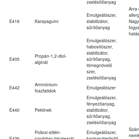
zselésítőanyag
Arra
Emulgeálószer,
aller
E416
Karayagumi
stabilizátor,
Nagy
sűrítőanyag
fogy
hatá
Emulgeálószer,
habosítószer,
stabilizátor,
Propán-1,2-diol-
E405
sűrítőanyag,
alginát
tömegnövelő
szer,
zselésítőanyag
Ammónium-
E442
Emulgeálószer
foszfatidok
Emulgeálószer,
fényezőanyag,
E440
Pektinek
stabilizátor,
sűrítőanyag,
zselésítőanyag
Szám
Polioxi-etilén-
Emulgeálószer,
nemk
E436
szorbitan-trisztearát
kontraszterősítő,