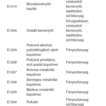
módosított
Monokeményítő-
E1410
keményítő,
foszfát
stabilizátor,
sűrítőanyag
Emulgeálószer,
módosított
E1404
Oxidált keményítő
keményítő,
stabilizátor,
sűrítőanyag
Poli(vinil-alkohol)-
E1209
poli(etilénglikol) ojtott
Fényezőanyag
kopolimer
Poli(vinil-pirrolidon)-
E1208
Fényezőanyag
vinil-acetát kopolimer
Anionos metakrilát-
E1207
Fényezőanyag
kopolimer
Semleges metakrilát-
E1206
Fényezőanyag
kopolimer
Bázikus metakrilát-
E1205
Fényezőanyag
kopolimer
Fényezőanyag,
E1204
Pullulán
sűrítőanyag