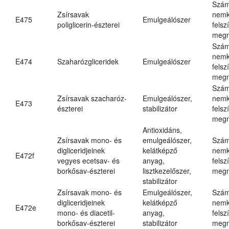
Szám
Zsírsavak
nemk
E475
Emulgeálószer
poliglicerin-észterei
felsz
megn
Szám
nemk
E474
Szaharózgliceridek
Emulgeálószer
felsz
megn
Szám
Zsírsavak szacharóz-
Emulgeálószer,
nemk
E473
észterei
stabilizátor
felsz
megn
Antioxidáns,
Zsírsavak mono- és
emulgeálószer,
Szám
digliceridjeinek
kelátképző
nemk
E472f
vegyes ecetsav- és
anyag,
felsz
borkősav-észterei
lisztkezelőszer,
megn
stabilizátor
Zsírsavak mono- és
Emulgeálószer,
Szám
digliceridjeinek
kelátképző
nemk
E472e
mono- és diacetil-
anyag,
felsz
borkősav-észterei
stabilizátor
megn