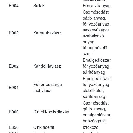
E904
Sellak
Fényezőanyag
Csomósodást
gátló anyag,
fényezőanyag,
savanyúságot
E903
Karnaubaviasz
szabályozó
anyag,
tömegnövelő
szer
Emulgeálószer,
E902
Kandelillaviasz
fényezőanyag,
sűrítőanyag
Emulgeálószer,
Fehér és sárga
fényezőanyag,
E901
méhviasz
stabilizátor,
sűrítőanyag
Csomósodást
gátló anyag,
E900
Dimetil-polisziloxán
emulgeálószer,
habzásgátló
E650
Cink-acetát
Ízfokozó