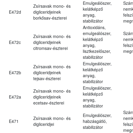
Emulgeálószer,
Szám
Zsírsavak mono- és
kelátképző
nemk
E472d
digliceridjeinek
anyag,
felsz
borkősav-észterei
stabilizátor
megn
Antioxidáns,
emulgeálószer,
Szám
Zsírsavak mono- és
kelátképző
nemk
E472c
digliceridjeinek
anyag,
felsz
citromsav-észterei
lisztkezelőszer,
megn
stabilizátor
Emulgeálószer,
Zsírsavak mono- és
kelátképző
E472b
digliceridjeinek
anyag,
tejsav-észterei
stabilizátor
Emulgeálószer,
Zsírsavak mono- és
kelátképző
E472a
digliceridjeinek
anyag,
ecetsav-észterei
stabilizátor
Szám
Emulgeálószer,
Zsírsavak mono- és
nemk
E471
habzásgátló,
digliceridjei
felsz
stabilizátor
megn