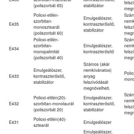
felsz
(poliszorbát 65)
stabilizátor
megn
Polioxi-etilén-
Szám
Emulgeálószer,
szorbitan-
nemk
E435
kontraszterősítő,
monosztearát
felsz
stabilizátor
(poliszorbát 60)
megn
Polioxi-etilén-
Szám
szorbitan-
Emulgeálószer,
nemk
E434
monopalmitát
kontraszterősítő
felsz
(poliszorbát 40)
megn
Számos (akár
Emulgeálószer,
nemkívánatos)
Polio
E433
kontraszterősítő,
anyag
mono
stabilizátor
felszívódását
megnövelheti.
Szám
Polioxi-etilén(20)-
Emulgeálószer,
nemk
E432
szorbitan-monolaurát
kontraszterősítő,
felsz
(poliszorbát 20)
stabilizátor
megn
Polioxi-etilén(40)-
E431
Emulgeálószer
sztearát
Emulgeálószer,