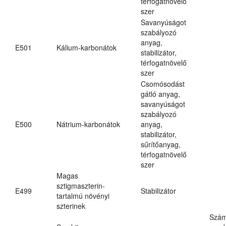
térfogatnövelő
szer
Savanyúságot
szabályozó
anyag,
E501
Kálium-karbonátok
stabilizátor,
térfogatnövelő
szer
Csomósodást
gátló anyag,
savanyúságot
szabályozó
E500
Nátrium-karbonátok
anyag,
stabilizátor,
sűrítőanyag,
térfogatnövelő
szer
Magas
sztigmaszterin-
E499
Stabilizátor
tartalmú növényi
szterinek
Szám