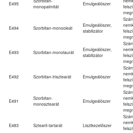
Szorbitan-
nemk
E495
Emulgeálószer
monopalmitát
felsz
megn
Szám
Emulgeálószer,
nemk
E494
Szorbitan-monooleát
stabilizátor
felsz
megn
Szám
Emulgeálószer,
nemk
E493
Szorbitan-monolaurát
stabilizátor
felsz
megn
Szám
nemk
E492
Szorbitan-trisztearát
Emulgeálószer
felsz
megn
Szám
Szorbitan-
nemk
E491
Emulgeálószer
monosztearát
felsz
megn
Szám
nemk
E483
Sztearil-tartarát
Lisztkezelőszer
felsz