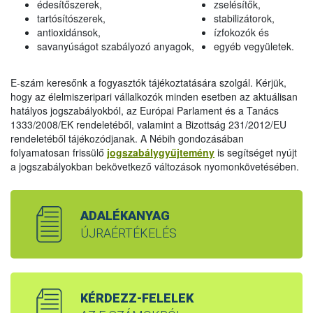
édesítőszerek,
zselésítők,
tartósítószerek,
stabilizátorok,
antioxidánsok,
ízfokozók és
savanyúságot szabályozó anyagok,
egyéb vegyületek.
E-szám keresőnk a fogyasztók tájékoztatására szolgál. Kérjük,
hogy az élelmiszeripari vállalkozók minden esetben az aktuálisan
hatályos jogszabályokból, az Európai Parlament és a Tanács
1333/2008/EK rendeletéből, valamint a Bizottság 231/2012/EU
rendeletéből tájékozódjanak. A Nébih gondozásában
folyamatosan frissülő
jogszabálygyűjtemény
is segítséget nyújt
a jogszabályokban bekövetkező változások nyomonkövetésében.
ADALÉKANYAG
ÚJRAÉRTÉKELÉS
KÉRDEZZ-FELELEK