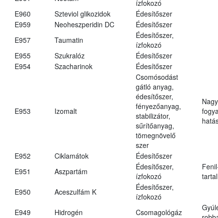
ízfokozó
E960
Szteviol glikozidok
Édesítőszer
E959
Neoheszperidin DC
Édesítőszer
Édesítőszer,
E957
Taumatin
ízfokozó
E955
Szukralóz
Édesítőszer
E954
Szacharinok
Édesítőszer
Csomósodást
gátló anyag,
édesítőszer,
Nagy
fényezőanyag,
E953
Izomalt
fogy
stabilizátor,
hatá
sűrítőanyag,
tömegnövelő
szer
E952
Ciklamátok
Édesítőszer
Édesítőszer,
Fenil
E951
Aszpartám
ízfokozó
tarta
Édesítőszer,
E950
Aceszulfám K
ízfokozó
Gyúl
E949
Hidrogén
Csomagológáz
robba