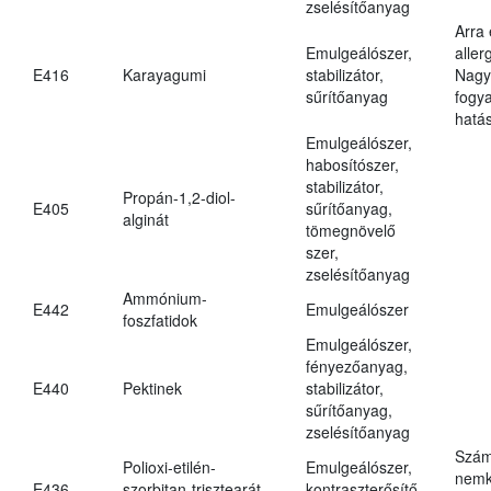
zselésítőanyag
Arra
Emulgeálószer,
aller
E416
Karayagumi
stabilizátor,
Nagy
sűrítőanyag
fogy
hatá
Emulgeálószer,
habosítószer,
stabilizátor,
Propán-1,2-diol-
E405
sűrítőanyag,
alginát
tömegnövelő
szer,
zselésítőanyag
Ammónium-
E442
Emulgeálószer
foszfatidok
Emulgeálószer,
fényezőanyag,
E440
Pektinek
stabilizátor,
sűrítőanyag,
zselésítőanyag
Szám
Polioxi-etilén-
Emulgeálószer,
nemk
E436
szorbitan-trisztearát
kontraszterősítő,