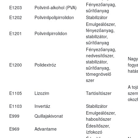
Fényezőanyag,
E1203
Polivinil-alkohol (PVA)
sűrítőanyag
E1202
Polivinilpolipirrolidon
Stabilizátor
Emulgeálószer,
fényezőanyag,
E1201
Polivinilpirrolidon
stabilizátor,
sűrítőanyag
Fényezőanyag,
nedvesítőszer,
Nagy
stabilizátor,
E1200
Polidextróz
fogy
sűrítőanyag,
hatá
tömegnövelő
szer
A toj
E1105
Lizozim
Tartósítószer
szem
okoz
E1103
Invertáz
Stabilizátor
Emulgeálószer,
E999
Quillajakivonat
habosítószer
Édesítőszer,
E969
Advantame
ízfokozó