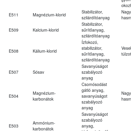
okoz
Stabilizátor,
Nagy
E511
Magnézium-klorid
szilárdítóanyag
hasm
Stabilizátor,
E509
Kalcium-klorid
sűrítőanyag,
szilárdítóanyag
Ízfokozó,
stabilizátor,
Vese
E508
Kálium-klorid
sűrítőanyag,
túlzo
szilárdítóanyag
Savanyúságot
E507
Sósav
szabályozó
anyag
Csomósodást
gátló anyag,
Magnézium-
Nagy
E504
savanyúságot
karbonátok
hasm
szabályozó
anyag
Savanyúságot
szabályozó
Ammónium-
E503
anyag,
karbonátok