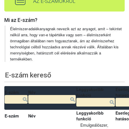
AZ E-SZÁMOKRÓL
Mi az E-szám?
Élelmiszer-adalékanyagnak nevezik azt az anyagot, amit – tekintet
nélkül arra, hogy van-e tápértéke vagy sem – élelmiszerként
önmagában általában nem fogyasztanak, ám az élelmiszerhez
technológiai célból hozzáadva annak részévé válik. Általában kis
mennyiségben, határozott cél elérésére alkalmazzák a
termékekben.
E-szám kereső
Leggyakoribb
Esetle
E-szám
Név
funkció
hatás
Leggyakoribb
Esetle
E-szám
Név
funkció
hatás
Emulgeálószer,