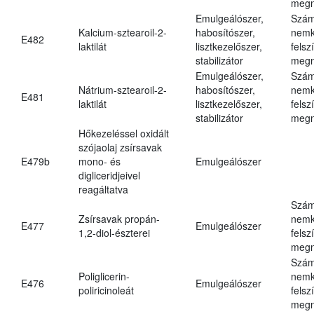
megn
Emulgeálószer,
Szám
Kalcium-sztearoil-2-
habosítószer,
nemk
E482
laktilát
lisztkezelőszer,
felsz
stabilizátor
megn
Emulgeálószer,
Szám
Nátrium-sztearoil-2-
habosítószer,
nemk
E481
laktilát
lisztkezelőszer,
felsz
stabilizátor
megn
Hőkezeléssel oxidált
szójaolaj zsírsavak
E479b
mono- és
Emulgeálószer
digliceridjeivel
reagáltatva
Szám
Zsírsavak propán-
nemk
E477
Emulgeálószer
1,2-diol-észterei
felsz
megn
Szám
Poliglicerin-
nemk
E476
Emulgeálószer
poliricinoleát
felsz
megn