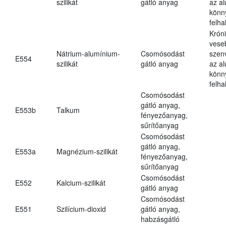
szilikát
gátló anyag
az a
könn
felh
Krón
vese
Nátrium-alumínium-
Csomósodást
szen
E554
szilikát
gátló anyag
az a
könn
felh
Csomósodást
gátló anyag,
E553b
Talkum
fényezőanyag,
sűrítőanyag
Csomósodást
gátló anyag,
E553a
Magnézium-szilikát
fényezőanyag,
sűrítőanyag
Csomósodást
E552
Kalcium-szilikát
gátló anyag
Csomósodást
E551
Szilícium-dioxid
gátló anyag,
habzásgátló