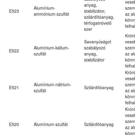
vese
anyag,
Alumínium-
szen
E523
stabilizátor,
ammónium-szulfát
az a
szilárdítóanyag,
könn
térfogatnövelő
felh
szer
Krón
Savanyúságot
vese
Alumínium-kálium-
szabályozó
szen
E522
szulfát
anyag,
az a
stabilizátor
könn
felh
Krón
vese
Alumínium-nátrium-
szen
E521
Szilárdítóanyag
szulfát
az a
könn
felh
Krón
vese
szen
E520
Alumínium-szulfát
Szilárdítóanyag
az a
könn