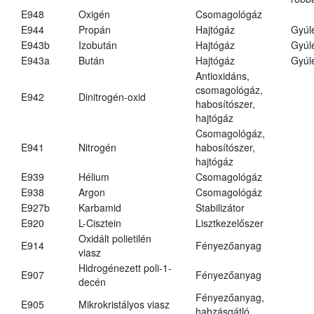
E948
Oxigén
Csomagológáz
E944
Propán
Hajtógáz
Gyúl
E943b
Izobután
Hajtógáz
Gyúl
E943a
Bután
Hajtógáz
Gyúl
Antioxidáns,
csomagológáz,
E942
Dinitrogén-oxid
habosítószer,
hajtógáz
Csomagológáz,
E941
Nitrogén
habosítószer,
hajtógáz
E939
Hélium
Csomagológáz
E938
Argon
Csomagológáz
E927b
Karbamid
Stabilizátor
E920
L-Cisztein
Lisztkezelőszer
Oxidált polietilén
E914
Fényezőanyag
viasz
Hidrogénezett poli-1-
E907
Fényezőanyag
decén
Fényezőanyag,
E905
Mikrokristályos viasz
habzásgátló