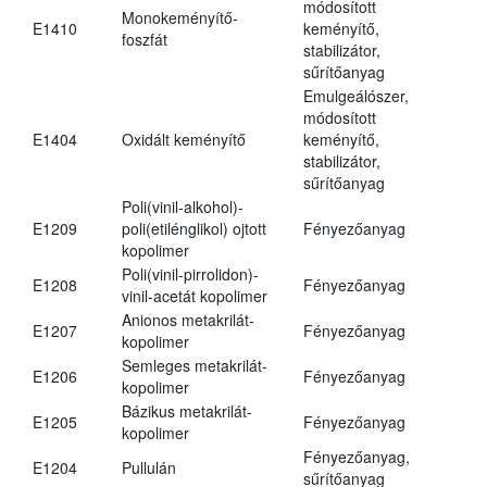
módosított
Monokeményítő-
E1410
keményítő,
foszfát
stabilizátor,
sűrítőanyag
Emulgeálószer,
módosított
E1404
Oxidált keményítő
keményítő,
stabilizátor,
sűrítőanyag
Poli(vinil-alkohol)-
E1209
poli(etilénglikol) ojtott
Fényezőanyag
kopolimer
Poli(vinil-pirrolidon)-
E1208
Fényezőanyag
vinil-acetát kopolimer
Anionos metakrilát-
E1207
Fényezőanyag
kopolimer
Semleges metakrilát-
E1206
Fényezőanyag
kopolimer
Bázikus metakrilát-
E1205
Fényezőanyag
kopolimer
Fényezőanyag,
E1204
Pullulán
sűrítőanyag