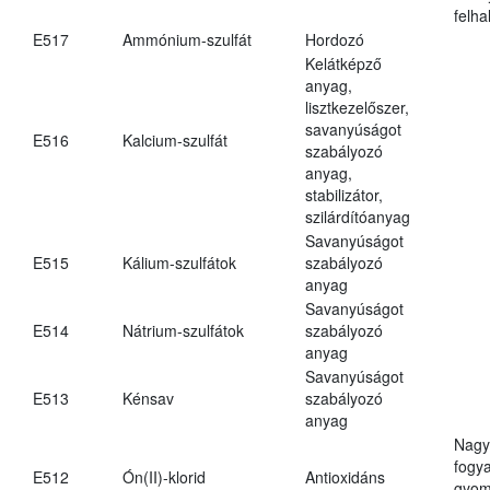
felh
E517
Ammónium-szulfát
Hordozó
Kelátképző
anyag,
lisztkezelőszer,
savanyúságot
E516
Kalcium-szulfát
szabályozó
anyag,
stabilizátor,
szilárdítóanyag
Savanyúságot
E515
Kálium-szulfátok
szabályozó
anyag
Savanyúságot
E514
Nátrium-szulfátok
szabályozó
anyag
Savanyúságot
E513
Kénsav
szabályozó
anyag
Nagy
fogy
E512
Ón(II)-klorid
Antioxidáns
gyom