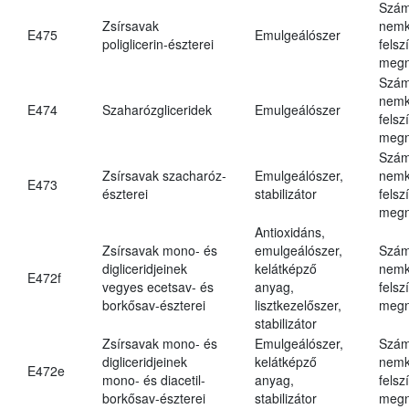
Szám
Zsírsavak
nemk
E475
Emulgeálószer
poliglicerin-észterei
felsz
megn
Szám
nemk
E474
Szaharózgliceridek
Emulgeálószer
felsz
megn
Szám
Zsírsavak szacharóz-
Emulgeálószer,
nemk
E473
észterei
stabilizátor
felsz
megn
Antioxidáns,
Zsírsavak mono- és
emulgeálószer,
Szám
digliceridjeinek
kelátképző
nemk
E472f
vegyes ecetsav- és
anyag,
felsz
borkősav-észterei
lisztkezelőszer,
megn
stabilizátor
Zsírsavak mono- és
Emulgeálószer,
Szám
digliceridjeinek
kelátképző
nemk
E472e
mono- és diacetil-
anyag,
felsz
borkősav-észterei
stabilizátor
megn