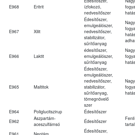
Édesítőszer,
Nagy
E968
Eritrit
ízfokozó,
fogy
nedvesítőszer
hatá
Édesítőszer,
Nagy
emulgeálószer,
fogy
E967
Xilit
nedvesítőszer,
hatá
stabilizátor,
adha
sűrítőanyag
édesítőszer,
Nagy
E966
Laktit
emulgeálószer,
fogy
sűrítőanyag
hatá
Édesítőszer,
emulgeálószer,
nedvesítőszer,
Nagy
E965
Maltitok
stabilizátor,
fogy
sűrítőanyag,
hatá
tömegnövelő
szer
E964
Poliglucitszirup
Édesítőszer
Aszpartám-
Fenil
E962
Édesítőszer
aceszulfámsó
tarta
Édesítőszer,
E961
Neotám