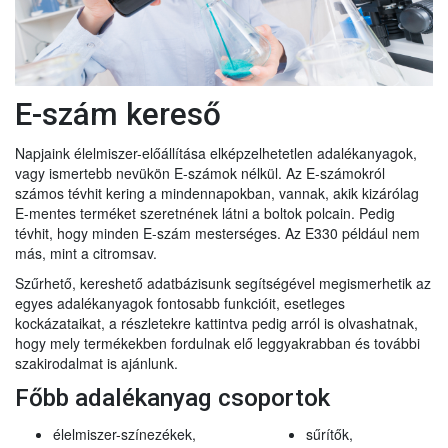
E-szám kereső
Napjaink élelmiszer-előállítása elképzelhetetlen adalékanyagok,
vagy ismertebb nevükön E-számok nélkül. Az E-számokról
számos tévhit kering a mindennapokban, vannak, akik kizárólag
E-mentes terméket szeretnének látni a boltok polcain. Pedig
tévhit, hogy minden E-szám mesterséges. Az E330 például nem
más, mint a citromsav.
Szűrhető, kereshető adatbázisunk segítségével megismerhetik az
egyes adalékanyagok fontosabb funkcióit, esetleges
kockázataikat, a részletekre kattintva pedig arról is olvashatnak,
hogy mely termékekben fordulnak elő leggyakrabban és további
szakirodalmat is ajánlunk.
Főbb adalékanyag csoportok
élelmiszer-színezékek,
sűrítők,