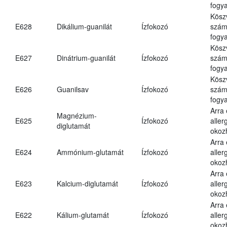
fogya
Kösz
E628
Dikálium-guanilát
Ízfokozó
számá
fogya
Kösz
E627
Dinátrium-guanilát
Ízfokozó
számá
fogya
Kösz
E626
Guanilsav
Ízfokozó
számá
fogya
Arra
Magnézium-
E625
Ízfokozó
aller
diglutamát
okoz
Arra
E624
Ammónium-glutamát
Ízfokozó
aller
okoz
Arra
E623
Kalcium-diglutamát
Ízfokozó
aller
okoz
Arra
E622
Kálium-glutamát
Ízfokozó
aller
okoz