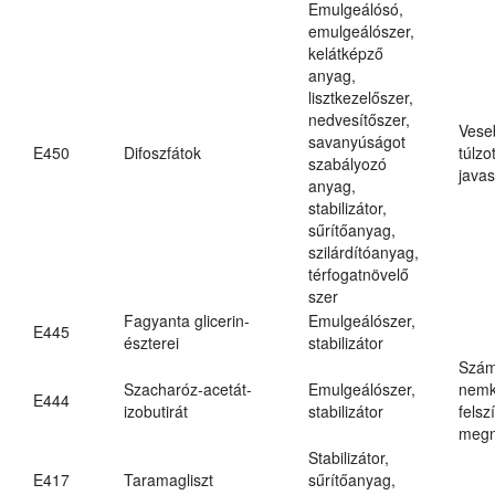
Emulgeálósó,
emulgeálószer,
kelátképző
anyag,
lisztkezelőszer,
nedvesítőszer,
Vese
savanyúságot
E450
Difoszfátok
túlzo
szabályozó
javas
anyag,
stabilizátor,
sűrítőanyag,
szilárdítóanyag,
térfogatnövelő
szer
Fagyanta glicerin-
Emulgeálószer,
E445
észterei
stabilizátor
Szám
Szacharóz-acetát-
Emulgeálószer,
nemk
E444
izobutirát
stabilizátor
felsz
megn
Stabilizátor,
E417
Taramagliszt
sűrítőanyag,