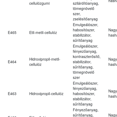
hasha
cellulózgumi
szilárdítóanyag,
tömegnövelő
szer,
zselésítőanyag
Emulgeálószer,
habosítószer,
Nagy
E465
Etil-metil-cellulóz
stabilizátor,
hasha
sűrítőanyag
Emulgeálószer,
fényezőanyag,
kontraszterősítő,
Hidroxipropil-metil-
Nagy
E464
stabilizátor,
cellulóz
hasha
sűrítőanyag,
tömegnövelő
szer
Emulgeálószer,
fényezőanyag,
Nagy
E463
Hidroxipropil-cellulóz
habosítószer,
hasha
stabilizátor,
sűrítőanyag
Fényezőanyag,
sűrítőanyag,
Nagy