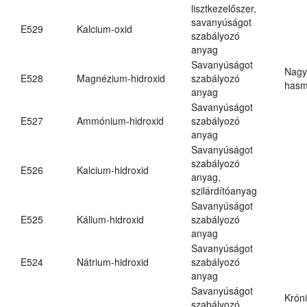
lisztkezelőszer,
savanyúságot
E529
Kalcium-oxid
szabályozó
anyag
Savanyúságot
Nagy
E528
Magnézium-hidroxid
szabályozó
hasm
anyag
Savanyúságot
E527
Ammónium-hidroxid
szabályozó
anyag
Savanyúságot
szabályozó
E526
Kalcium-hidroxid
anyag,
szilárdítóanyag
Savanyúságot
E525
Kálium-hidroxid
szabályozó
anyag
Savanyúságot
E524
Nátrium-hidroxid
szabályozó
anyag
Savanyúságot
Krón
szabályozó