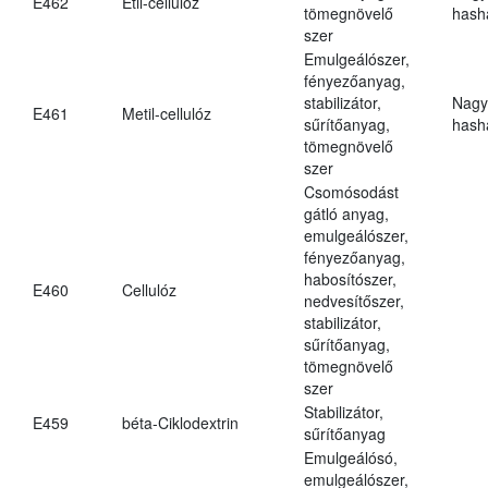
E462
Etil-cellulóz
tömegnövelő
hasha
szer
Emulgeálószer,
fényezőanyag,
stabilizátor,
Nagy
E461
Metil-cellulóz
sűrítőanyag,
hasha
tömegnövelő
szer
Csomósodást
gátló anyag,
emulgeálószer,
fényezőanyag,
habosítószer,
E460
Cellulóz
nedvesítőszer,
stabilizátor,
sűrítőanyag,
tömegnövelő
szer
Stabilizátor,
E459
béta-Ciklodextrin
sűrítőanyag
Emulgeálósó,
emulgeálószer,