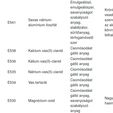
Emulgeálósó,
emulgeálószer,
Krón
savanyúságot
vese
szabályozó
Savas nátrium-
szen
E541
anyag,
alumínium-foszfát
az a
stabilizátor,
könn
sűrítőanyag,
felh
térfogatnövelő
szer
Csomósodást
E538
Kalcium-vas(II)-cianid
gátló anyag
Csomósodást
E536
Kálium-vas(II)-cianid
gátló anyag
Csomósodást
E535
Nátrium-vas(II)-cianid
gátló anyag
Csomósodást
E534
Vas-tartarát
gátló anyag
Csomósodást
gátló anyag,
Nagy
E530
Magnézium-oxid
savanyúságot
hasm
szabályozó
anyag