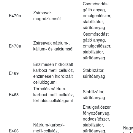
Csomósodást
gátló anyag,
Zsírsavak
E470b
emulgeálószer,
magnéziumsói
stabilizátor,
sűrítőanyag
Csomósodást
gátló anyag,
Zsírsavak nátrium-,
E470a
emulgeálószer,
kálium- és kalciumsói
stabilizátor,
sűrítőanyag
Enzimesen hidrolizált
karboxi-metil-cellulóz,
Stabilizátor,
E469
enzimesen hidrolizált
sűrítőanyag
cellulózgumi
Térhálós nátrium-
Stabilizátor,
E468
karboxi-metil-cellulóz,
sűrítőanyag
térhálós cellulózgumi
Emulgeálószer,
fényezőanyag,
nedvesítőszer,
Nátrium-karboxi-
stabilizátor,
Nagy
E466
metil-cellulóz,
sűrítőanyag,