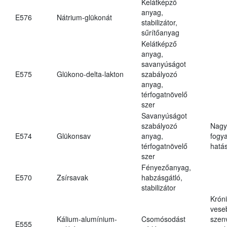
Kelátképző
anyag,
E576
Nátrium-glükonát
stabilizátor,
sűrítőanyag
Kelátképző
anyag,
savanyúságot
E575
Glükono-delta-lakton
szabályozó
anyag,
térfogatnövelő
szer
Savanyúságot
szabályozó
Nagy
E574
Glükonsav
anyag,
fogy
térfogatnövelő
hatá
szer
Fényezőanyag,
E570
Zsírsavak
habzásgátló,
stabilizátor
Krón
vese
Kálium-alumínium-
Csomósodást
szen
E555