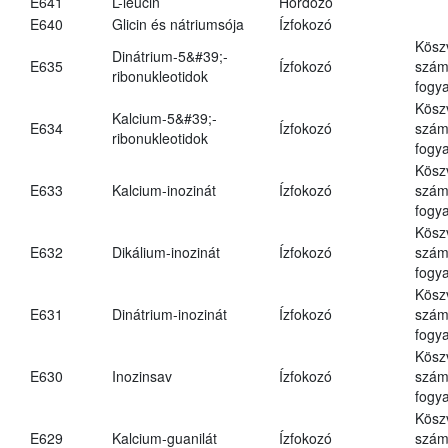
E641
L-leucin
Hordozó
E640
Glicin és nátriumsója
Ízfokozó
Kösz
Dinátrium-5&#39;-
E635
Ízfokozó
számá
ribonukleotidok
fogya
Kösz
Kalcium-5&#39;-
E634
Ízfokozó
számá
ribonukleotidok
fogya
Kösz
E633
Kalcium-inozinát
Ízfokozó
számá
fogya
Kösz
E632
Dikálium-inozinát
Ízfokozó
számá
fogya
Kösz
E631
Dinátrium-inozinát
Ízfokozó
számá
fogya
Kösz
E630
Inozinsav
Ízfokozó
számá
fogya
Kösz
E629
Kalcium-guanilát
Ízfokozó
számá