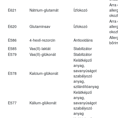
Arra
E621
Nátrium-glutamát
Ízfokozó
aller
okoz
Arra
E620
Glutaminsav
Ízfokozó
aller
okoz
Aller
E586
4-hexil-rezorcin
Antioxidáns
bőrir
E585
Vas(II)-laktát
Stabilizátor
E579
Vas(II)-glükonát
Stabilizátor
Kelátképző
anyag,
savanyúságot
E578
Kalcium-glükonát
szabályozó
anyag,
szilárdítóanyag
Kelátképző
anyag,
E577
Kálium-glükonát
savanyúságot
szabályozó
anyag