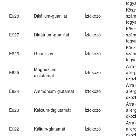
fogya
Kösz
E628
Dikálium-guanilát
Ízfokozó
számá
fogya
Kösz
E627
Dinátrium-guanilát
Ízfokozó
számá
fogya
Kösz
E626
Guanilsav
Ízfokozó
számá
fogya
Arra
Magnézium-
E625
Ízfokozó
aller
diglutamát
okoz
Arra
E624
Ammónium-glutamát
Ízfokozó
aller
okoz
Arra
E623
Kalcium-diglutamát
Ízfokozó
aller
okoz
Arra
E622
Kálium-glutamát
Ízfokozó
aller
okoz