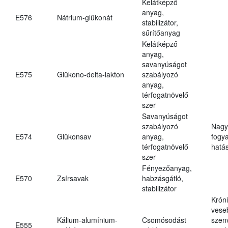
Kelátképző
anyag,
E576
Nátrium-glükonát
stabilizátor,
sűrítőanyag
Kelátképző
anyag,
savanyúságot
E575
Glükono-delta-lakton
szabályozó
anyag,
térfogatnövelő
szer
Savanyúságot
szabályozó
Nagy
E574
Glükonsav
anyag,
fogy
térfogatnövelő
hatá
szer
Fényezőanyag,
E570
Zsírsavak
habzásgátló,
stabilizátor
Krón
vese
Kálium-alumínium-
Csomósodást
szen
E555