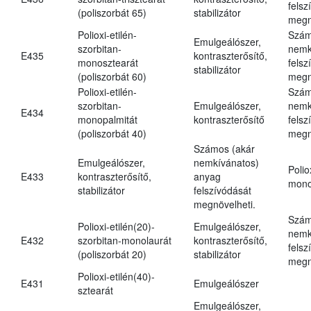
felsz
(poliszorbát 65)
stabilizátor
megn
Polioxi-etilén-
Szám
Emulgeálószer,
szorbitan-
nemk
E435
kontraszterősítő,
monosztearát
felsz
stabilizátor
(poliszorbát 60)
megn
Polioxi-etilén-
Szám
szorbitan-
Emulgeálószer,
nemk
E434
monopalmitát
kontraszterősítő
felsz
(poliszorbát 40)
megn
Számos (akár
Emulgeálószer,
nemkívánatos)
Polio
E433
kontraszterősítő,
anyag
mono
stabilizátor
felszívódását
megnövelheti.
Szám
Polioxi-etilén(20)-
Emulgeálószer,
nemk
E432
szorbitan-monolaurát
kontraszterősítő,
felsz
(poliszorbát 20)
stabilizátor
megn
Polioxi-etilén(40)-
E431
Emulgeálószer
sztearát
Emulgeálószer,