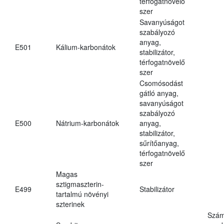
térfogatnövelő
szer
Savanyúságot
szabályozó
anyag,
E501
Kálium-karbonátok
stabilizátor,
térfogatnövelő
szer
Csomósodást
gátló anyag,
savanyúságot
szabályozó
E500
Nátrium-karbonátok
anyag,
stabilizátor,
sűrítőanyag,
térfogatnövelő
szer
Magas
sztigmaszterin-
E499
Stabilizátor
tartalmú növényi
szterinek
Szám