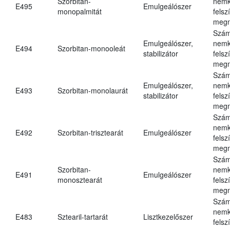
Szorbitan-
nemk
E495
Emulgeálószer
monopalmitát
felsz
megn
Szám
Emulgeálószer,
nemk
E494
Szorbitan-monooleát
stabilizátor
felsz
megn
Szám
Emulgeálószer,
nemk
E493
Szorbitan-monolaurát
stabilizátor
felsz
megn
Szám
nemk
E492
Szorbitan-trisztearát
Emulgeálószer
felsz
megn
Szám
Szorbitan-
nemk
E491
Emulgeálószer
monosztearát
felsz
megn
Szám
nemk
E483
Sztearil-tartarát
Lisztkezelőszer
felsz