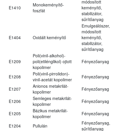
módosított
Monokeményítő-
E1410
keményítő,
foszfát
stabilizátor,
sűrítőanyag
Emulgeálószer,
módosított
E1404
Oxidált keményítő
keményítő,
stabilizátor,
sűrítőanyag
Poli(vinil-alkohol)-
E1209
poli(etilénglikol) ojtott
Fényezőanyag
kopolimer
Poli(vinil-pirrolidon)-
E1208
Fényezőanyag
vinil-acetát kopolimer
Anionos metakrilát-
E1207
Fényezőanyag
kopolimer
Semleges metakrilát-
E1206
Fényezőanyag
kopolimer
Bázikus metakrilát-
E1205
Fényezőanyag
kopolimer
Fényezőanyag,
E1204
Pullulán
sűrítőanyag