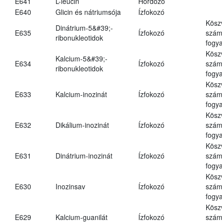
E641
L-leucin
Hordozó
E640
Glicin és nátriumsója
Ízfokozó
Kösz
Dinátrium-5&#39;-
E635
Ízfokozó
számá
ribonukleotidok
fogya
Kösz
Kalcium-5&#39;-
E634
Ízfokozó
számá
ribonukleotidok
fogya
Kösz
E633
Kalcium-inozinát
Ízfokozó
számá
fogya
Kösz
E632
Dikálium-inozinát
Ízfokozó
számá
fogya
Kösz
E631
Dinátrium-inozinát
Ízfokozó
számá
fogya
Kösz
E630
Inozinsav
Ízfokozó
számá
fogya
Kösz
E629
Kalcium-guanilát
Ízfokozó
számá