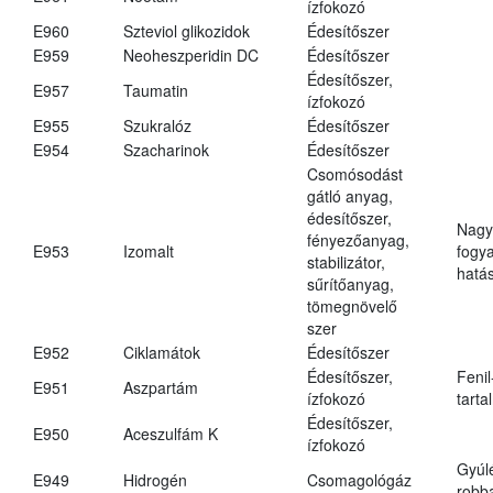
ízfokozó
E960
Szteviol glikozidok
Édesítőszer
E959
Neoheszperidin DC
Édesítőszer
Édesítőszer,
E957
Taumatin
ízfokozó
E955
Szukralóz
Édesítőszer
E954
Szacharinok
Édesítőszer
Csomósodást
gátló anyag,
édesítőszer,
Nagy
fényezőanyag,
E953
Izomalt
fogy
stabilizátor,
hatá
sűrítőanyag,
tömegnövelő
szer
E952
Ciklamátok
Édesítőszer
Édesítőszer,
Fenil
E951
Aszpartám
ízfokozó
tarta
Édesítőszer,
E950
Aceszulfám K
ízfokozó
Gyúl
E949
Hidrogén
Csomagológáz
robba