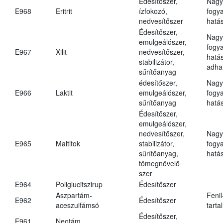
Édesítőszer,
Nagy
E968
Eritrit
ízfokozó,
fogy
nedvesítőszer
hatá
Édesítőszer,
Nagy
emulgeálószer,
fogy
E967
Xilit
nedvesítőszer,
hatá
stabilizátor,
adha
sűrítőanyag
édesítőszer,
Nagy
E966
Laktit
emulgeálószer,
fogy
sűrítőanyag
hatá
Édesítőszer,
emulgeálószer,
nedvesítőszer,
Nagy
E965
Maltitok
stabilizátor,
fogy
sűrítőanyag,
hatá
tömegnövelő
szer
E964
Poliglucitszirup
Édesítőszer
Aszpartám-
Fenil
E962
Édesítőszer
aceszulfámsó
tarta
Édesítőszer,
E961
Neotám