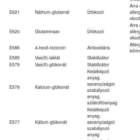
Arra
E621
Nátrium-glutamát
Ízfokozó
aller
okoz
Arra
E620
Glutaminsav
Ízfokozó
aller
okoz
Aller
E586
4-hexil-rezorcin
Antioxidáns
bőrir
E585
Vas(II)-laktát
Stabilizátor
E579
Vas(II)-glükonát
Stabilizátor
Kelátképző
anyag,
savanyúságot
E578
Kalcium-glükonát
szabályozó
anyag,
szilárdítóanyag
Kelátképző
anyag,
E577
Kálium-glükonát
savanyúságot
szabályozó
anyag