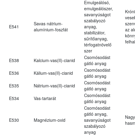
Emulgeálósó,
emulgeálószer,
Krón
savanyúságot
vese
szabályozó
Savas nátrium-
szen
E541
anyag,
alumínium-foszfát
az a
stabilizátor,
könn
sűrítőanyag,
felh
térfogatnövelő
szer
Csomósodást
E538
Kalcium-vas(II)-cianid
gátló anyag
Csomósodást
E536
Kálium-vas(II)-cianid
gátló anyag
Csomósodást
E535
Nátrium-vas(II)-cianid
gátló anyag
Csomósodást
E534
Vas-tartarát
gátló anyag
Csomósodást
gátló anyag,
Nagy
E530
Magnézium-oxid
savanyúságot
hasm
szabályozó
anyag