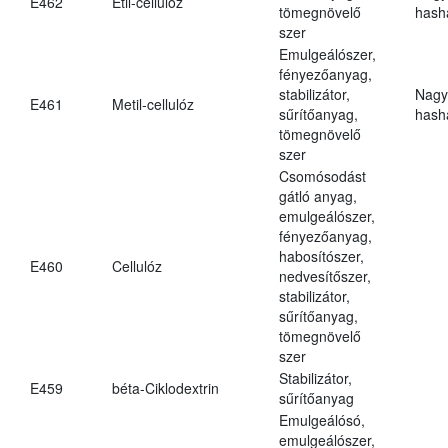
E462
Etil-cellulóz
tömegnövelő
hasha
szer
Emulgeálószer,
fényezőanyag,
stabilizátor,
Nagy
E461
Metil-cellulóz
sűrítőanyag,
hasha
tömegnövelő
szer
Csomósodást
gátló anyag,
emulgeálószer,
fényezőanyag,
habosítószer,
E460
Cellulóz
nedvesítőszer,
stabilizátor,
sűrítőanyag,
tömegnövelő
szer
Stabilizátor,
E459
béta-Ciklodextrin
sűrítőanyag
Emulgeálósó,
emulgeálószer,