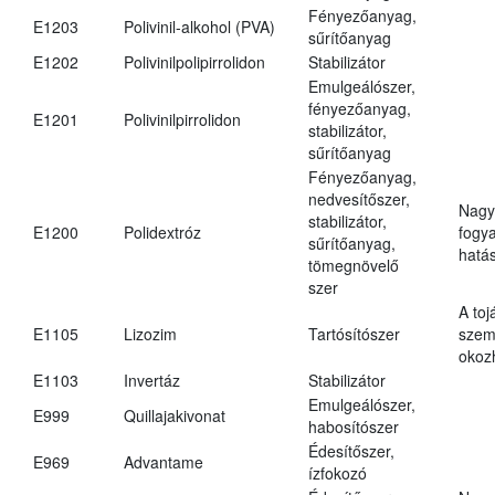
Fényezőanyag,
E1203
Polivinil-alkohol (PVA)
sűrítőanyag
E1202
Polivinilpolipirrolidon
Stabilizátor
Emulgeálószer,
fényezőanyag,
E1201
Polivinilpirrolidon
stabilizátor,
sűrítőanyag
Fényezőanyag,
nedvesítőszer,
Nagy
stabilizátor,
E1200
Polidextróz
fogy
sűrítőanyag,
hatá
tömegnövelő
szer
A toj
E1105
Lizozim
Tartósítószer
szem
okoz
E1103
Invertáz
Stabilizátor
Emulgeálószer,
E999
Quillajakivonat
habosítószer
Édesítőszer,
E969
Advantame
ízfokozó