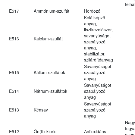
felh
E517
Ammónium-szulfát
Hordozó
Kelátképző
anyag,
lisztkezelőszer,
savanyúságot
E516
Kalcium-szulfát
szabályozó
anyag,
stabilizátor,
szilárdítóanyag
Savanyúságot
E515
Kálium-szulfátok
szabályozó
anyag
Savanyúságot
E514
Nátrium-szulfátok
szabályozó
anyag
Savanyúságot
E513
Kénsav
szabályozó
anyag
Nagy
fogy
E512
Ón(II)-klorid
Antioxidáns
gyom