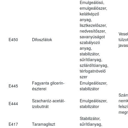
Emulgeálósó,
emulgeálószer,
kelátképző
anyag,
lisztkezelőszer,
nedvesítőszer,
Vese
savanyúságot
E450
Difoszfátok
túlzo
szabályozó
javas
anyag,
stabilizátor,
sűrítőanyag,
szilárdítóanyag,
térfogatnövelő
szer
Fagyanta glicerin-
Emulgeálószer,
E445
észterei
stabilizátor
Szám
Szacharóz-acetát-
Emulgeálószer,
nemk
E444
izobutirát
stabilizátor
felsz
megn
Stabilizátor,
E417
Taramagliszt
sűrítőanyag,