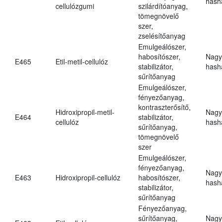
hasha
cellulózgumi
szilárdítóanyag,
tömegnövelő
szer,
zselésítőanyag
Emulgeálószer,
habosítószer,
Nagy
E465
Etil-metil-cellulóz
stabilizátor,
hasha
sűrítőanyag
Emulgeálószer,
fényezőanyag,
kontraszterősítő,
Hidroxipropil-metil-
Nagy
E464
stabilizátor,
cellulóz
hasha
sűrítőanyag,
tömegnövelő
szer
Emulgeálószer,
fényezőanyag,
Nagy
E463
Hidroxipropil-cellulóz
habosítószer,
hasha
stabilizátor,
sűrítőanyag
Fényezőanyag,
sűrítőanyag,
Nagy