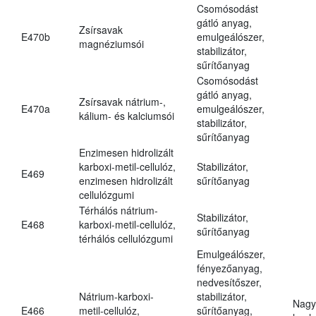
Csomósodást
gátló anyag,
Zsírsavak
E470b
emulgeálószer,
magnéziumsói
stabilizátor,
sűrítőanyag
Csomósodást
gátló anyag,
Zsírsavak nátrium-,
E470a
emulgeálószer,
kálium- és kalciumsói
stabilizátor,
sűrítőanyag
Enzimesen hidrolizált
karboxi-metil-cellulóz,
Stabilizátor,
E469
enzimesen hidrolizált
sűrítőanyag
cellulózgumi
Térhálós nátrium-
Stabilizátor,
E468
karboxi-metil-cellulóz,
sűrítőanyag
térhálós cellulózgumi
Emulgeálószer,
fényezőanyag,
nedvesítőszer,
Nátrium-karboxi-
stabilizátor,
Nagy
E466
metil-cellulóz,
sűrítőanyag,