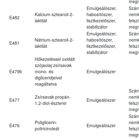
megn
Emulgeálószer,
Szám
Kalcium-sztearoil-2-
habosítószer,
nemk
E482
laktilát
lisztkezelőszer,
felsz
stabilizátor
megn
Emulgeálószer,
Szám
Nátrium-sztearoil-2-
habosítószer,
nemk
E481
laktilát
lisztkezelőszer,
felsz
stabilizátor
megn
Hőkezeléssel oxidált
szójaolaj zsírsavak
E479b
mono- és
Emulgeálószer
digliceridjeivel
reagáltatva
Szám
Zsírsavak propán-
nemk
E477
Emulgeálószer
1,2-diol-észterei
felsz
megn
Szám
Poliglicerin-
nemk
E476
Emulgeálószer
poliricinoleát
felsz
megn