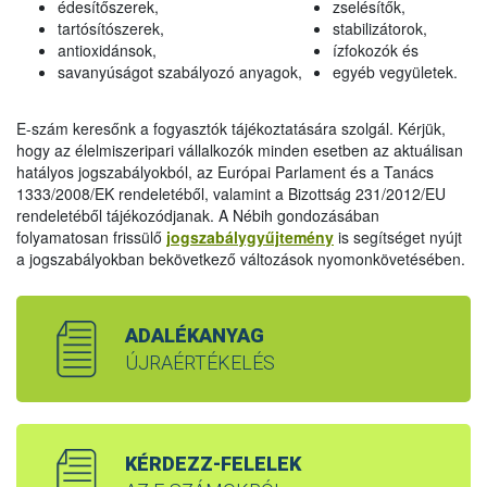
édesítőszerek,
zselésítők,
tartósítószerek,
stabilizátorok,
antioxidánsok,
ízfokozók és
savanyúságot szabályozó anyagok,
egyéb vegyületek.
E-szám keresőnk a fogyasztók tájékoztatására szolgál. Kérjük,
hogy az élelmiszeripari vállalkozók minden esetben az aktuálisan
hatályos jogszabályokból, az Európai Parlament és a Tanács
1333/2008/EK rendeletéből, valamint a Bizottság 231/2012/EU
rendeletéből tájékozódjanak. A Nébih gondozásában
folyamatosan frissülő
jogszabálygyűjtemény
is segítséget nyújt
a jogszabályokban bekövetkező változások nyomonkövetésében.
ADALÉKANYAG
ÚJRAÉRTÉKELÉS
KÉRDEZZ-FELELEK