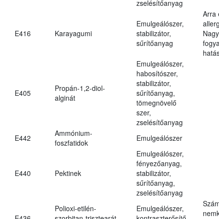
zselésítőanyag
Arra
Emulgeálószer,
aller
E416
Karayagumi
stabilizátor,
Nagy
sűrítőanyag
fogy
hatá
Emulgeálószer,
habosítószer,
stabilizátor,
Propán-1,2-diol-
E405
sűrítőanyag,
alginát
tömegnövelő
szer,
zselésítőanyag
Ammónium-
E442
Emulgeálószer
foszfatidok
Emulgeálószer,
fényezőanyag,
E440
Pektinek
stabilizátor,
sűrítőanyag,
zselésítőanyag
Szám
Polioxi-etilén-
Emulgeálószer,
nemk
E436
szorbitan-trisztearát
kontraszterősítő,