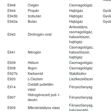
E948
Oxigén
Csomagológáz
E944
Propán
Hajtógáz
Gyúl
E943b
Izobután
Hajtógáz
Gyúl
E943a
Bután
Hajtógáz
Gyúl
Antioxidáns,
csomagológáz,
E942
Dinitrogén-oxid
habosítószer,
hajtógáz
Csomagológáz,
E941
Nitrogén
habosítószer,
hajtógáz
E939
Hélium
Csomagológáz
E938
Argon
Csomagológáz
E927b
Karbamid
Stabilizátor
E920
L-Cisztein
Lisztkezelőszer
Oxidált polietilén
E914
Fényezőanyag
viasz
Hidrogénezett poli-1-
E907
Fényezőanyag
decén
Fényezőanyag,
E905
Mikrokristályos viasz
habzásgátló