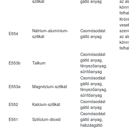
szilikát
gátló anyag
az a
könn
felh
Krón
vese
Nátrium-alumínium-
Csomósodást
szen
E554
szilikát
gátló anyag
az a
könn
felh
Csomósodást
gátló anyag,
E553b
Talkum
fényezőanyag,
sűrítőanyag
Csomósodást
gátló anyag,
E553a
Magnézium-szilikát
fényezőanyag,
sűrítőanyag
Csomósodást
E552
Kalcium-szilikát
gátló anyag
Csomósodást
E551
Szilícium-dioxid
gátló anyag,
habzásgátló