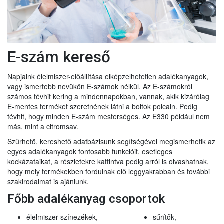
E-szám kereső
Napjaink élelmiszer-előállítása elképzelhetetlen adalékanyagok,
vagy ismertebb nevükön E-számok nélkül. Az E-számokról
számos tévhit kering a mindennapokban, vannak, akik kizárólag
E-mentes terméket szeretnének látni a boltok polcain. Pedig
tévhit, hogy minden E-szám mesterséges. Az E330 például nem
más, mint a citromsav.
Szűrhető, kereshető adatbázisunk segítségével megismerhetik az
egyes adalékanyagok fontosabb funkcióit, esetleges
kockázataikat, a részletekre kattintva pedig arról is olvashatnak,
hogy mely termékekben fordulnak elő leggyakrabban és további
szakirodalmat is ajánlunk.
Főbb adalékanyag csoportok
élelmiszer-színezékek,
sűrítők,