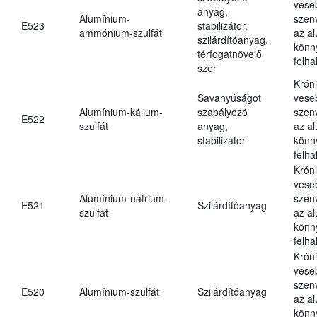
vese
anyag,
Alumínium-
szen
E523
stabilizátor,
ammónium-szulfát
az a
szilárdítóanyag,
könn
térfogatnövelő
felh
szer
Krón
Savanyúságot
vese
Alumínium-kálium-
szabályozó
szen
E522
szulfát
anyag,
az a
stabilizátor
könn
felh
Krón
vese
Alumínium-nátrium-
szen
E521
Szilárdítóanyag
szulfát
az a
könn
felh
Krón
vese
szen
E520
Alumínium-szulfát
Szilárdítóanyag
az a
könn