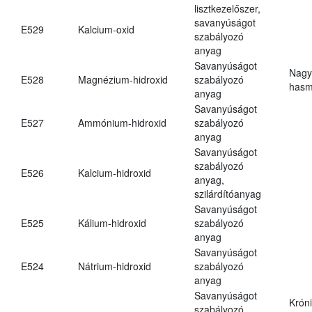
lisztkezelőszer,
savanyúságot
E529
Kalcium-oxid
szabályozó
anyag
Savanyúságot
Nagy
E528
Magnézium-hidroxid
szabályozó
hasm
anyag
Savanyúságot
E527
Ammónium-hidroxid
szabályozó
anyag
Savanyúságot
szabályozó
E526
Kalcium-hidroxid
anyag,
szilárdítóanyag
Savanyúságot
E525
Kálium-hidroxid
szabályozó
anyag
Savanyúságot
E524
Nátrium-hidroxid
szabályozó
anyag
Savanyúságot
Krón
szabályozó