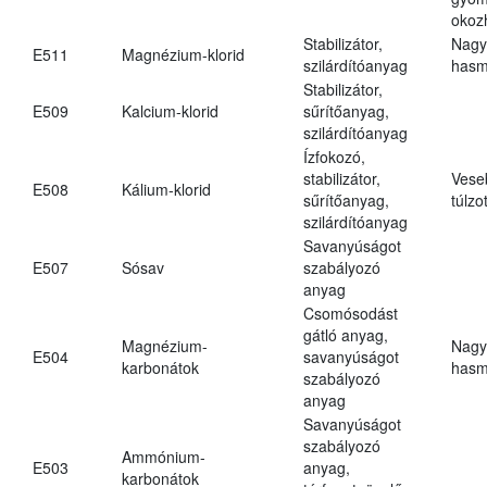
okoz
Stabilizátor,
Nagy
E511
Magnézium-klorid
szilárdítóanyag
hasm
Stabilizátor,
E509
Kalcium-klorid
sűrítőanyag,
szilárdítóanyag
Ízfokozó,
stabilizátor,
Vese
E508
Kálium-klorid
sűrítőanyag,
túlzo
szilárdítóanyag
Savanyúságot
E507
Sósav
szabályozó
anyag
Csomósodást
gátló anyag,
Magnézium-
Nagy
E504
savanyúságot
karbonátok
hasm
szabályozó
anyag
Savanyúságot
szabályozó
Ammónium-
E503
anyag,
karbonátok