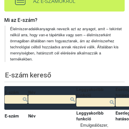
AZ E-SZÁMOKRÓL
Mi az E-szám?
Élelmiszer-adalékanyagnak nevezik azt az anyagot, amit – tekintet
nélkül arra, hogy van-e tápértéke vagy sem – élelmiszerként
önmagában általában nem fogyasztanak, ám az élelmiszerhez
technológiai célból hozzáadva annak részévé válik. Általában kis
mennyiségben, határozott cél elérésére alkalmazzák a
termékekben.
E-szám kereső
Leggyakoribb
Esetle
E-szám
Név
funkció
hatás
Leggyakoribb
Esetle
E-szám
Név
funkció
hatás
Emulgeálószer,