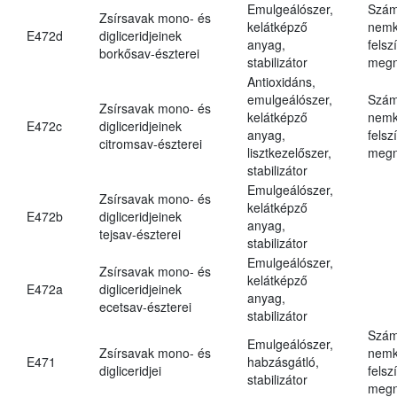
Emulgeálószer,
Szám
Zsírsavak mono- és
kelátképző
nemk
E472d
digliceridjeinek
anyag,
felsz
borkősav-észterei
stabilizátor
megn
Antioxidáns,
emulgeálószer,
Szám
Zsírsavak mono- és
kelátképző
nemk
E472c
digliceridjeinek
anyag,
felsz
citromsav-észterei
lisztkezelőszer,
megn
stabilizátor
Emulgeálószer,
Zsírsavak mono- és
kelátképző
E472b
digliceridjeinek
anyag,
tejsav-észterei
stabilizátor
Emulgeálószer,
Zsírsavak mono- és
kelátképző
E472a
digliceridjeinek
anyag,
ecetsav-észterei
stabilizátor
Szám
Emulgeálószer,
Zsírsavak mono- és
nemk
E471
habzásgátló,
digliceridjei
felsz
stabilizátor
megn