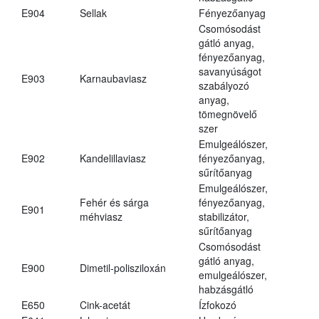
E904
Sellak
Fényezőanyag
Csomósodást
gátló anyag,
fényezőanyag,
savanyúságot
E903
Karnaubaviasz
szabályozó
anyag,
tömegnövelő
szer
Emulgeálószer,
E902
Kandelillaviasz
fényezőanyag,
sűrítőanyag
Emulgeálószer,
Fehér és sárga
fényezőanyag,
E901
méhviasz
stabilizátor,
sűrítőanyag
Csomósodást
gátló anyag,
E900
Dimetil-polisziloxán
emulgeálószer,
habzásgátló
E650
Cink-acetát
Ízfokozó