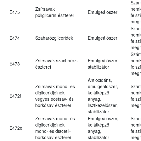
Szám
Zsírsavak
nemk
E475
Emulgeálószer
poliglicerin-észterei
felsz
megn
Szám
nemk
E474
Szaharózgliceridek
Emulgeálószer
felsz
megn
Szám
Zsírsavak szacharóz-
Emulgeálószer,
nemk
E473
észterei
stabilizátor
felsz
megn
Antioxidáns,
Zsírsavak mono- és
emulgeálószer,
Szám
digliceridjeinek
kelátképző
nemk
E472f
vegyes ecetsav- és
anyag,
felsz
borkősav-észterei
lisztkezelőszer,
megn
stabilizátor
Zsírsavak mono- és
Emulgeálószer,
Szám
digliceridjeinek
kelátképző
nemk
E472e
mono- és diacetil-
anyag,
felsz
borkősav-észterei
stabilizátor
megn