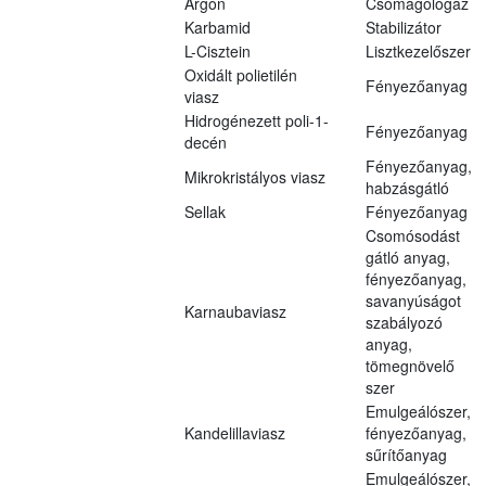
Argon
Csomagológáz
Karbamid
Stabilizátor
L-Cisztein
Lisztkezelőszer
Oxidált polietilén
Fényezőanyag
viasz
Hidrogénezett poli-1-
Fényezőanyag
decén
Fényezőanyag,
Mikrokristályos viasz
habzásgátló
Sellak
Fényezőanyag
Csomósodást
gátló anyag,
fényezőanyag,
savanyúságot
Karnaubaviasz
szabályozó
anyag,
tömegnövelő
szer
Emulgeálószer,
Kandelillaviasz
fényezőanyag,
sűrítőanyag
Emulgeálószer,