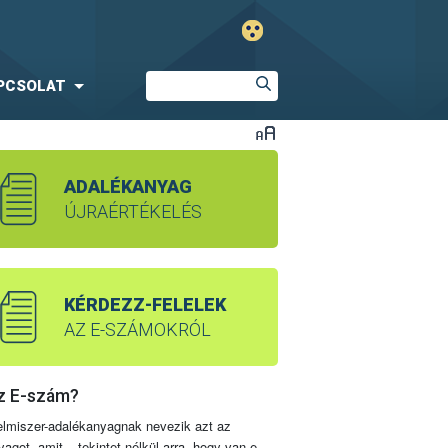
PCSOLAT
ADALÉKANYAG
ÚJRAÉRTÉKELÉS
KÉRDEZZ-FELELEK
AZ E-SZÁMOKRÓL
z E-szám?
elmiszer-adalékanyagnak nevezik azt az
yagot, amit – tekintet nélkül arra, hogy van-e