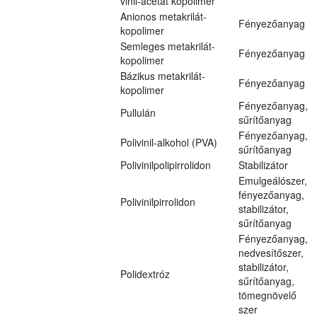
vinil-acetát kopolimer
Anionos metakrilát-
Fényezőanyag
kopolimer
Semleges metakrilát-
Fényezőanyag
kopolimer
Bázikus metakrilát-
Fényezőanyag
kopolimer
Fényezőanyag,
Pullulán
sűrítőanyag
Fényezőanyag,
Polivinil-alkohol (PVA)
sűrítőanyag
Polivinilpolipirrolidon
Stabilizátor
Emulgeálószer,
fényezőanyag,
Polivinilpirrolidon
stabilizátor,
sűrítőanyag
Fényezőanyag,
nedvesítőszer,
stabilizátor,
Polidextróz
sűrítőanyag,
tömegnövelő
szer