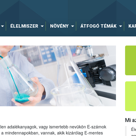
ÉLELMISZER
NÖVÉNY
ÁTFOGÓ TÉMÁK
KA
Mi a
tetlen adalékanyagok, vagy ismertebb nevükön E-számok
Él
ng a mindennapokban, vannak, akik kizárólag E-mentes
an