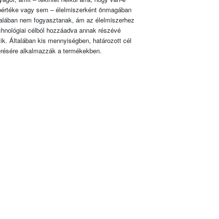
pértéke vagy sem – élelmiszerként önmagában
talában nem fogyasztanak, ám az élelmiszerhez
chnológiai célból hozzáadva annak részévé
lik. Általában kis mennyiségben, határozott cél
érésére alkalmazzák a termékekben.