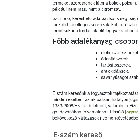
terméket szeretnének látni a boltok polcai
például nem más, mint a citromsav.
Szűrhető, kereshető adatbázisunk segítsé
funkcióit, esetleges kockázataikat, a részlet
termékekben fordulnak elő leggyakrabban és
Főbb adalékanyag csopo
élelmiszer-színezé
édesítőszerek,
tartósítószerek,
antioxidánsok,
savanyúságot szab
E-szám keresőnk a fogyasztók tájékoztatásár
minden esetben az aktuálisan hatályos jog
1333/2008/EK rendeletéből, valamint a Bizo
gondozásában folyamatosan frissülő
jogsz
bekövetkező változások nyomonkövetésébe
E-szám kereső