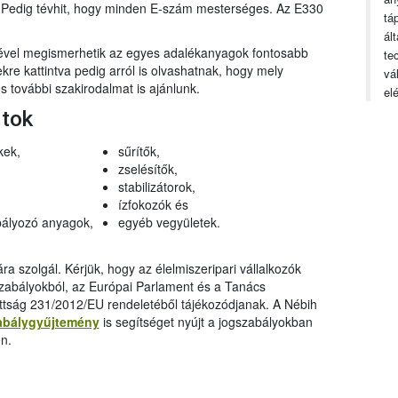
n. Pedig tévhit, hogy minden E-szám mesterséges. Az E330
tá
ál
gével megismerhetik az egyes adalékanyagok fontosabb
te
ekre kattintva pedig arról is olvashatnak, hogy mely
vá
 további szakirodalmat is ajánlunk.
el
rtok
kek,
sűrítők,
zselésítők,
stabilizátorok,
ízfokozók és
ályozó anyagok,
egyéb vegyületek.
a szolgál. Kérjük, hogy az élelmiszeripari vállalkozók
szabályokból, az Európai Parlament és a Tanács
ttság 231/2012/EU rendeletéből tájékozódjanak. A Nébih
abálygyűjtemény
is segítséget nyújt a jogszabályokban
n.