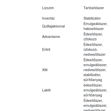
Lizozim
Tartósítószer
Invertáz
Stabilizátor
Emulgeálószer,
Quillajakivonat
habosítószer
Édesítőszer,
Advantame
ízfokozó
Édesítőszer,
Eritrit
ízfokozó,
nedvesítőszer
Édesítőszer,
emulgeálószer,
Xilit
nedvesítőszer,
stabilizátor,
sűrítőanyag
édesítőszer,
Laktit
emulgeálószer,
sűrítőanyag
Édesítőszer,
emulgeálószer,
nedvesítőszer,