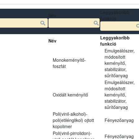
Leggyakoribb
Név
funkció
Leggyakoribb
Név
funkció
Emulgeálószer,
módosított
Monokeményítő-
keményítő,
foszfát
stabilizátor,
sűrítőanyag
Emulgeálószer,
módosított
Oxidált keményítő
keményítő,
stabilizátor,
sűrítőanyag
Poli(vinil-alkohol)-
poli(etilénglikol) ojtott
Fényezőanyag
kopolimer
Poli(vinil-pirrolidon)-
Fényezőanyag