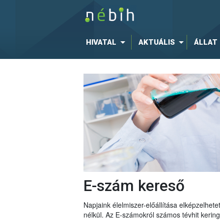
HIVATAL
AKTUÁLIS
ÁLLAT
E-szám kereső
Napjaink élelmiszer-előállítása elképzelhe
nélkül. Az E-számokról számos tévhit keri