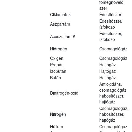
tömegnövelő
szer
Ciklamátok
Édesítőszer
Édesítőszer,
Aszpartám
ízfokozó
Édesítőszer,
Aceszulfám K
ízfokozó
Hidrogén
Csomagológáz
Oxigén
Csomagológáz
Propán
Hajtógáz
Izobután
Hajtógáz
Bután
Hajtógáz
Antioxidáns,
csomagológáz,
Dinitrogén-oxid
habosítószer,
hajtógáz
Csomagológáz,
Nitrogén
habosítószer,
hajtógáz
Hélium
Csomagológáz