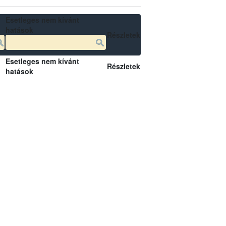
Esetleges nem kívánt
hatások
Részletek
Esetleges nem kívánt
Részletek
hatások