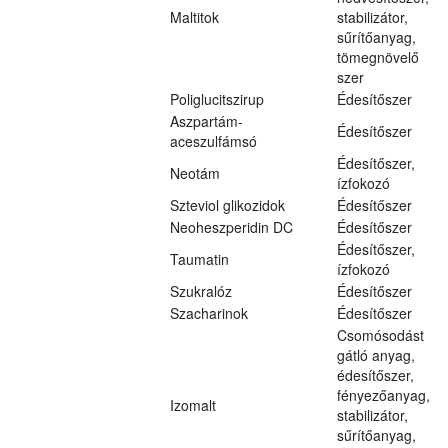
Maltitok
stabilizátor,
sűrítőanyag,
tömegnövelő
szer
Poliglucitszirup
Édesítőszer
Aszpartám-
Édesítőszer
aceszulfámsó
Édesítőszer,
Neotám
ízfokozó
Szteviol glikozidok
Édesítőszer
Neoheszperidin DC
Édesítőszer
Édesítőszer,
Taumatin
ízfokozó
Szukralóz
Édesítőszer
Szacharinok
Édesítőszer
Csomósodást
gátló anyag,
édesítőszer,
fényezőanyag,
Izomalt
stabilizátor,
sűrítőanyag,