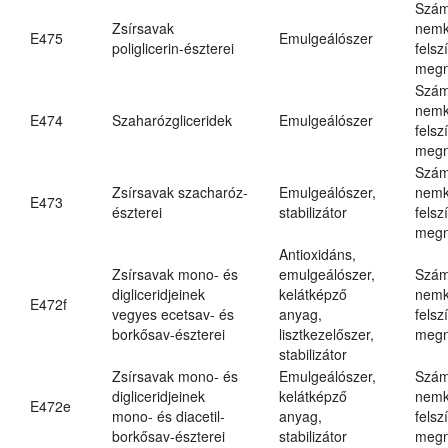
Szám
Zsírsavak
nemk
E475
Emulgeálószer
poliglicerin-észterei
felsz
megn
Szám
nemk
E474
Szaharózgliceridek
Emulgeálószer
felsz
megn
Szám
Zsírsavak szacharóz-
Emulgeálószer,
nemk
E473
észterei
stabilizátor
felsz
megn
Antioxidáns,
Zsírsavak mono- és
emulgeálószer,
Szám
digliceridjeinek
kelátképző
nemk
E472f
vegyes ecetsav- és
anyag,
felsz
borkősav-észterei
lisztkezelőszer,
megn
stabilizátor
Zsírsavak mono- és
Emulgeálószer,
Szám
digliceridjeinek
kelátképző
nemk
E472e
mono- és diacetil-
anyag,
felsz
borkősav-észterei
stabilizátor
megn