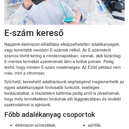
E-szám kereső
Napjaink élelmiszer-előállítása elképzelhetetlen adalékanyagok,
vagy ismertebb nevükön E-számok nélkül. Az E-számokról
számos tévhit kering a mindennapokban, vannak, akik kizárólag
E-mentes terméket szeretnének látni a boltok polcain. Pedig
tévhit, hogy minden E-szám mesterséges. Az E330 például nem
más, mint a citromsav.
Szűrhető, kereshető adatbázisunk segítségével megismerhetik az
egyes adalékanyagok fontosabb funkcióit, esetleges
kockázataikat, a részletekre kattintva pedig arról is olvashatnak,
hogy mely termékekben fordulnak elő leggyakrabban és további
szakirodalmat is ajánlunk.
Főbb adalékanyag csoportok
élelmiszer-színezékek,
sűrítők,