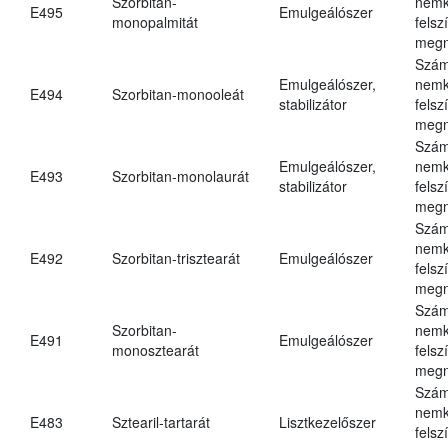
Szorbitan-
nemk
E495
Emulgeálószer
monopalmitát
felsz
megn
Szám
Emulgeálószer,
nemk
E494
Szorbitan-monooleát
stabilizátor
felsz
megn
Szám
Emulgeálószer,
nemk
E493
Szorbitan-monolaurát
stabilizátor
felsz
megn
Szám
nemk
E492
Szorbitan-trisztearát
Emulgeálószer
felsz
megn
Szám
Szorbitan-
nemk
E491
Emulgeálószer
monosztearát
felsz
megn
Szám
nemk
E483
Sztearil-tartarát
Lisztkezelőszer
felsz