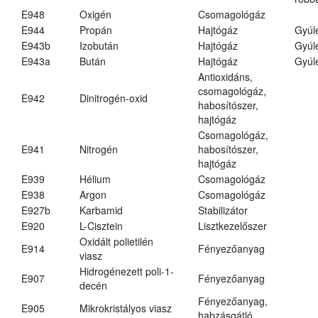
E948
Oxigén
Csomagológáz
E944
Propán
Hajtógáz
Gyúl
E943b
Izobután
Hajtógáz
Gyúl
E943a
Bután
Hajtógáz
Gyúl
Antioxidáns,
csomagológáz,
E942
Dinitrogén-oxid
habosítószer,
hajtógáz
Csomagológáz,
E941
Nitrogén
habosítószer,
hajtógáz
E939
Hélium
Csomagológáz
E938
Argon
Csomagológáz
E927b
Karbamid
Stabilizátor
E920
L-Cisztein
Lisztkezelőszer
Oxidált polietilén
E914
Fényezőanyag
viasz
Hidrogénezett poli-1-
E907
Fényezőanyag
decén
Fényezőanyag,
E905
Mikrokristályos viasz
habzásgátló