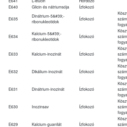
E641
L-leucin
Hordozó
E640
Glicin és nátriumsója
Ízfokozó
Kösz
Dinátrium-5&#39;-
E635
Ízfokozó
számá
ribonukleotidok
fogya
Kösz
Kalcium-5&#39;-
E634
Ízfokozó
számá
ribonukleotidok
fogya
Kösz
E633
Kalcium-inozinát
Ízfokozó
számá
fogya
Kösz
E632
Dikálium-inozinát
Ízfokozó
számá
fogya
Kösz
E631
Dinátrium-inozinát
Ízfokozó
számá
fogya
Kösz
E630
Inozinsav
Ízfokozó
számá
fogya
Kösz
E629
Kalcium-guanilát
Ízfokozó
számá