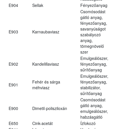
E904
Sellak
Fényezőanyag
Csomósodást
gátló anyag,
fényezőanyag,
savanyúságot
E903
Karnaubaviasz
szabályozó
anyag,
tömegnövelő
szer
Emulgeálószer,
E902
Kandelillaviasz
fényezőanyag,
sűrítőanyag
Emulgeálószer,
Fehér és sárga
fényezőanyag,
E901
méhviasz
stabilizátor,
sűrítőanyag
Csomósodást
gátló anyag,
E900
Dimetil-polisziloxán
emulgeálószer,
habzásgátló
E650
Cink-acetát
Ízfokozó