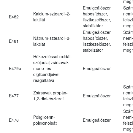
megn
Emulgeálószer,
Szám
Kalcium-sztearoil-2-
habosítószer,
nemk
E482
laktilát
lisztkezelőszer,
felsz
stabilizátor
megn
Emulgeálószer,
Szám
Nátrium-sztearoil-2-
habosítószer,
nemk
E481
laktilát
lisztkezelőszer,
felsz
stabilizátor
megn
Hőkezeléssel oxidált
szójaolaj zsírsavak
E479b
mono- és
Emulgeálószer
digliceridjeivel
reagáltatva
Szám
Zsírsavak propán-
nemk
E477
Emulgeálószer
1,2-diol-észterei
felsz
megn
Szám
Poliglicerin-
nemk
E476
Emulgeálószer
poliricinoleát
felsz
megn