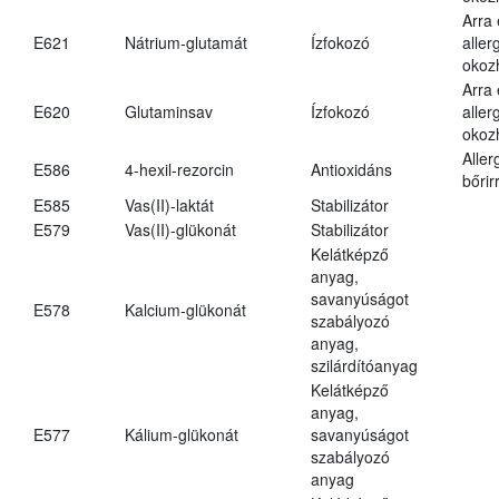
Arra
E621
Nátrium-glutamát
Ízfokozó
aller
okoz
Arra
E620
Glutaminsav
Ízfokozó
aller
okoz
Aller
E586
4-hexil-rezorcin
Antioxidáns
bőrir
E585
Vas(II)-laktát
Stabilizátor
E579
Vas(II)-glükonát
Stabilizátor
Kelátképző
anyag,
savanyúságot
E578
Kalcium-glükonát
szabályozó
anyag,
szilárdítóanyag
Kelátképző
anyag,
E577
Kálium-glükonát
savanyúságot
szabályozó
anyag