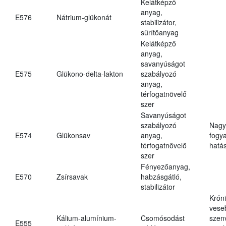
Kelátképző
anyag,
E576
Nátrium-glükonát
stabilizátor,
sűrítőanyag
Kelátképző
anyag,
savanyúságot
E575
Glükono-delta-lakton
szabályozó
anyag,
térfogatnövelő
szer
Savanyúságot
szabályozó
Nagy
E574
Glükonsav
anyag,
fogy
térfogatnövelő
hatá
szer
Fényezőanyag,
E570
Zsírsavak
habzásgátló,
stabilizátor
Krón
vese
Kálium-alumínium-
Csomósodást
szen
E555