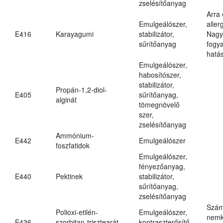
zselésítőanyag
Arra
Emulgeálószer,
aller
E416
Karayagumi
stabilizátor,
Nagy
sűrítőanyag
fogy
hatá
Emulgeálószer,
habosítószer,
stabilizátor,
Propán-1,2-diol-
E405
sűrítőanyag,
alginát
tömegnövelő
szer,
zselésítőanyag
Ammónium-
E442
Emulgeálószer
foszfatidok
Emulgeálószer,
fényezőanyag,
E440
Pektinek
stabilizátor,
sűrítőanyag,
zselésítőanyag
Szám
Polioxi-etilén-
Emulgeálószer,
nemk
E436
szorbitan-trisztearát
kontraszterősítő,