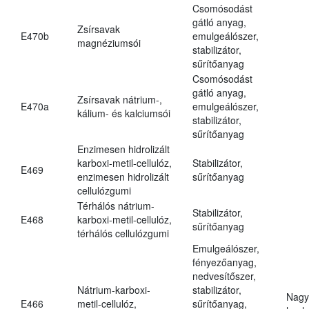
Csomósodást
gátló anyag,
Zsírsavak
E470b
emulgeálószer,
magnéziumsói
stabilizátor,
sűrítőanyag
Csomósodást
gátló anyag,
Zsírsavak nátrium-,
E470a
emulgeálószer,
kálium- és kalciumsói
stabilizátor,
sűrítőanyag
Enzimesen hidrolizált
karboxi-metil-cellulóz,
Stabilizátor,
E469
enzimesen hidrolizált
sűrítőanyag
cellulózgumi
Térhálós nátrium-
Stabilizátor,
E468
karboxi-metil-cellulóz,
sűrítőanyag
térhálós cellulózgumi
Emulgeálószer,
fényezőanyag,
nedvesítőszer,
Nátrium-karboxi-
stabilizátor,
Nagy
E466
metil-cellulóz,
sűrítőanyag,