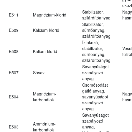
okoz
Stabilizátor,
Nagy
E511
Magnézium-klorid
szilárdítóanyag
hasm
Stabilizátor,
E509
Kalcium-klorid
sűrítőanyag,
szilárdítóanyag
Ízfokozó,
stabilizátor,
Vese
E508
Kálium-klorid
sűrítőanyag,
túlzo
szilárdítóanyag
Savanyúságot
E507
Sósav
szabályozó
anyag
Csomósodást
gátló anyag,
Magnézium-
Nagy
E504
savanyúságot
karbonátok
hasm
szabályozó
anyag
Savanyúságot
szabályozó
Ammónium-
E503
anyag,
karbonátok