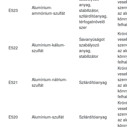
vese
anyag,
Alumínium-
szen
E523
stabilizátor,
ammónium-szulfát
az a
szilárdítóanyag,
könn
térfogatnövelő
felh
szer
Krón
Savanyúságot
vese
Alumínium-kálium-
szabályozó
szen
E522
szulfát
anyag,
az a
stabilizátor
könn
felh
Krón
vese
Alumínium-nátrium-
szen
E521
Szilárdítóanyag
szulfát
az a
könn
felh
Krón
vese
szen
E520
Alumínium-szulfát
Szilárdítóanyag
az a
könn