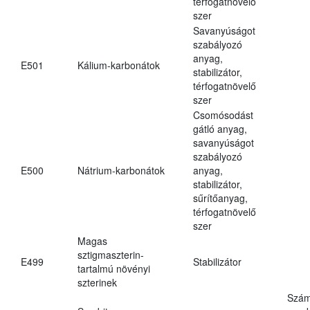
térfogatnövelő
szer
Savanyúságot
szabályozó
anyag,
E501
Kálium-karbonátok
stabilizátor,
térfogatnövelő
szer
Csomósodást
gátló anyag,
savanyúságot
szabályozó
E500
Nátrium-karbonátok
anyag,
stabilizátor,
sűrítőanyag,
térfogatnövelő
szer
Magas
sztigmaszterin-
E499
Stabilizátor
tartalmú növényi
szterinek
Szám