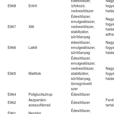
Édesítőszer,
Nagy
E968
Eritrit
ízfokozó,
fogy
nedvesítőszer
hatá
Édesítőszer,
Nagy
emulgeálószer,
fogy
E967
Xilit
nedvesítőszer,
hatá
stabilizátor,
adha
sűrítőanyag
édesítőszer,
Nagy
E966
Laktit
emulgeálószer,
fogy
sűrítőanyag
hatá
Édesítőszer,
emulgeálószer,
nedvesítőszer,
Nagy
E965
Maltitok
stabilizátor,
fogy
sűrítőanyag,
hatá
tömegnövelő
szer
E964
Poliglucitszirup
Édesítőszer
Aszpartám-
Fenil
E962
Édesítőszer
aceszulfámsó
tarta
Édesítőszer,
E961
Neotám