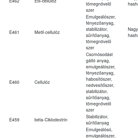
E462
Etil-cellulóz
tömegnövelő
hasha
szer
Emulgeálószer,
fényezőanyag,
stabilizátor,
Nagy
E461
Metil-cellulóz
sűrítőanyag,
hasha
tömegnövelő
szer
Csomósodást
gátló anyag,
emulgeálószer,
fényezőanyag,
habosítószer,
E460
Cellulóz
nedvesítőszer,
stabilizátor,
sűrítőanyag,
tömegnövelő
szer
Stabilizátor,
E459
béta-Ciklodextrin
sűrítőanyag
Emulgeálósó,
emulgeálószer,