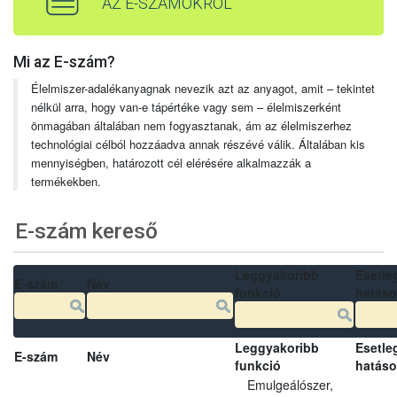
AZ E-SZÁMOKRÓL
Mi az E-szám?
Élelmiszer-adalékanyagnak nevezik azt az anyagot, amit – tekintet
nélkül arra, hogy van-e tápértéke vagy sem – élelmiszerként
önmagában általában nem fogyasztanak, ám az élelmiszerhez
technológiai célból hozzáadva annak részévé válik. Általában kis
mennyiségben, határozott cél elérésére alkalmazzák a
termékekben.
E-szám kereső
Leggyakoribb
Esetle
E-szám
Név
funkció
hatás
Leggyakoribb
Esetle
E-szám
Név
funkció
hatás
Emulgeálószer,