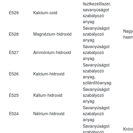
lisztkezelőszer,
savanyúságot
E529
Kalcium-oxid
szabályozó
anyag
Savanyúságot
Nagy
E528
Magnézium-hidroxid
szabályozó
hasm
anyag
Savanyúságot
E527
Ammónium-hidroxid
szabályozó
anyag
Savanyúságot
szabályozó
E526
Kalcium-hidroxid
anyag,
szilárdítóanyag
Savanyúságot
E525
Kálium-hidroxid
szabályozó
anyag
Savanyúságot
E524
Nátrium-hidroxid
szabályozó
anyag
Savanyúságot
Krón
szabályozó