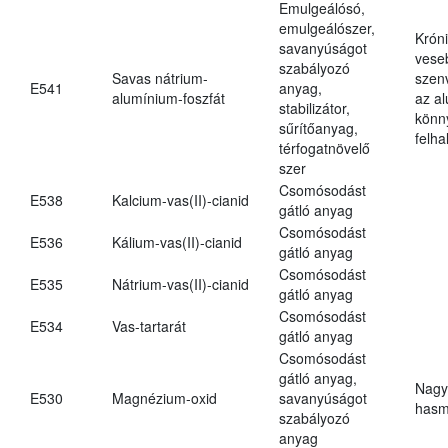
Emulgeálósó,
emulgeálószer,
Krón
savanyúságot
vese
szabályozó
Savas nátrium-
szen
E541
anyag,
alumínium-foszfát
az a
stabilizátor,
könn
sűrítőanyag,
felh
térfogatnövelő
szer
Csomósodást
E538
Kalcium-vas(II)-cianid
gátló anyag
Csomósodást
E536
Kálium-vas(II)-cianid
gátló anyag
Csomósodást
E535
Nátrium-vas(II)-cianid
gátló anyag
Csomósodást
E534
Vas-tartarát
gátló anyag
Csomósodást
gátló anyag,
Nagy
E530
Magnézium-oxid
savanyúságot
hasm
szabályozó
anyag