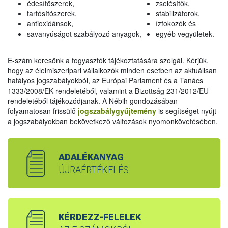
édesítőszerek,
zselésítők,
tartósítószerek,
stabilizátorok,
antioxidánsok,
ízfokozók és
savanyúságot szabályozó anyagok,
egyéb vegyületek.
E-szám keresőnk a fogyasztók tájékoztatására szolgál. Kérjük,
hogy az élelmiszeripari vállalkozók minden esetben az aktuálisan
hatályos jogszabályokból, az Európai Parlament és a Tanács
1333/2008/EK rendeletéből, valamint a Bizottság 231/2012/EU
rendeletéből tájékozódjanak. A Nébih gondozásában
folyamatosan frissülő
jogszabálygyűjtemény
is segítséget nyújt
a jogszabályokban bekövetkező változások nyomonkövetésében.
ADALÉKANYAG
ÚJRAÉRTÉKELÉS
KÉRDEZZ-FELELEK