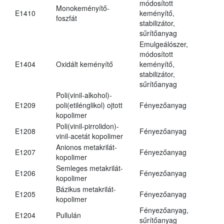
módosított
Monokeményítő-
E1410
keményítő,
foszfát
stabilizátor,
sűrítőanyag
Emulgeálószer,
módosított
E1404
Oxidált keményítő
keményítő,
stabilizátor,
sűrítőanyag
Poli(vinil-alkohol)-
E1209
poli(etilénglikol) ojtott
Fényezőanyag
kopolimer
Poli(vinil-pirrolidon)-
E1208
Fényezőanyag
vinil-acetát kopolimer
Anionos metakrilát-
E1207
Fényezőanyag
kopolimer
Semleges metakrilát-
E1206
Fényezőanyag
kopolimer
Bázikus metakrilát-
E1205
Fényezőanyag
kopolimer
Fényezőanyag,
E1204
Pullulán
sűrítőanyag