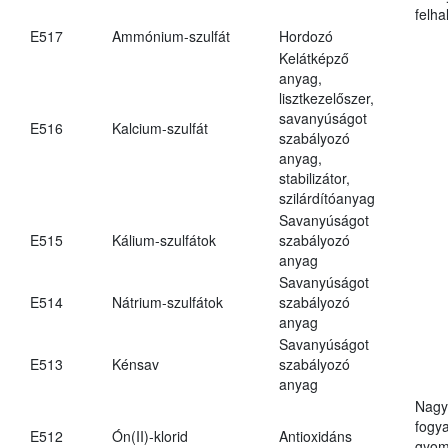
felh
E517
Ammónium-szulfát
Hordozó
Kelátképző
anyag,
lisztkezelőszer,
savanyúságot
E516
Kalcium-szulfát
szabályozó
anyag,
stabilizátor,
szilárdítóanyag
Savanyúságot
E515
Kálium-szulfátok
szabályozó
anyag
Savanyúságot
E514
Nátrium-szulfátok
szabályozó
anyag
Savanyúságot
E513
Kénsav
szabályozó
anyag
Nagy
fogy
E512
Ón(II)-klorid
Antioxidáns
gyom