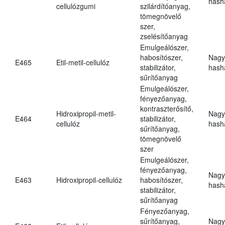
hasha
cellulózgumi
szilárdítóanyag,
tömegnövelő
szer,
zselésítőanyag
Emulgeálószer,
habosítószer,
Nagy
E465
Etil-metil-cellulóz
stabilizátor,
hasha
sűrítőanyag
Emulgeálószer,
fényezőanyag,
kontraszterősítő,
Hidroxipropil-metil-
Nagy
E464
stabilizátor,
cellulóz
hasha
sűrítőanyag,
tömegnövelő
szer
Emulgeálószer,
fényezőanyag,
Nagy
E463
Hidroxipropil-cellulóz
habosítószer,
hasha
stabilizátor,
sűrítőanyag
Fényezőanyag,
sűrítőanyag,
Nagy