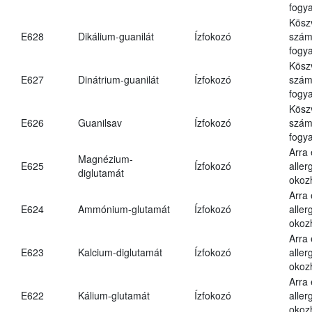
fogya
Kösz
E628
Dikálium-guanilát
Ízfokozó
számá
fogya
Kösz
E627
Dinátrium-guanilát
Ízfokozó
számá
fogya
Kösz
E626
Guanilsav
Ízfokozó
számá
fogya
Arra
Magnézium-
E625
Ízfokozó
aller
diglutamát
okoz
Arra
E624
Ammónium-glutamát
Ízfokozó
aller
okoz
Arra
E623
Kalcium-diglutamát
Ízfokozó
aller
okoz
Arra
E622
Kálium-glutamát
Ízfokozó
aller
okoz