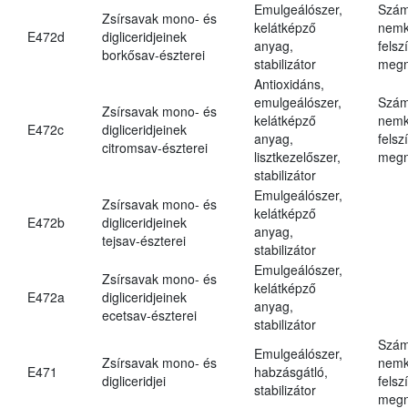
Emulgeálószer,
Szám
Zsírsavak mono- és
kelátképző
nemk
E472d
digliceridjeinek
anyag,
felsz
borkősav-észterei
stabilizátor
megn
Antioxidáns,
emulgeálószer,
Szám
Zsírsavak mono- és
kelátképző
nemk
E472c
digliceridjeinek
anyag,
felsz
citromsav-észterei
lisztkezelőszer,
megn
stabilizátor
Emulgeálószer,
Zsírsavak mono- és
kelátképző
E472b
digliceridjeinek
anyag,
tejsav-észterei
stabilizátor
Emulgeálószer,
Zsírsavak mono- és
kelátképző
E472a
digliceridjeinek
anyag,
ecetsav-észterei
stabilizátor
Szám
Emulgeálószer,
Zsírsavak mono- és
nemk
E471
habzásgátló,
digliceridjei
felsz
stabilizátor
megn