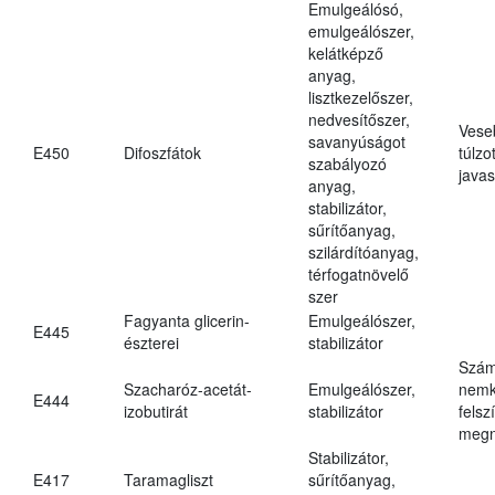
Emulgeálósó,
emulgeálószer,
kelátképző
anyag,
lisztkezelőszer,
nedvesítőszer,
Vese
savanyúságot
E450
Difoszfátok
túlzo
szabályozó
javas
anyag,
stabilizátor,
sűrítőanyag,
szilárdítóanyag,
térfogatnövelő
szer
Fagyanta glicerin-
Emulgeálószer,
E445
észterei
stabilizátor
Szám
Szacharóz-acetát-
Emulgeálószer,
nemk
E444
izobutirát
stabilizátor
felsz
megn
Stabilizátor,
E417
Taramagliszt
sűrítőanyag,