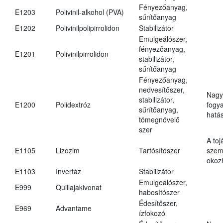
Fényezőanyag,
E1203
Polivinil-alkohol (PVA)
sűrítőanyag
E1202
Polivinilpolipirrolidon
Stabilizátor
Emulgeálószer,
fényezőanyag,
E1201
Polivinilpirrolidon
stabilizátor,
sűrítőanyag
Fényezőanyag,
nedvesítőszer,
Nagy
stabilizátor,
E1200
Polidextróz
fogy
sűrítőanyag,
hatá
tömegnövelő
szer
A toj
E1105
Lizozim
Tartósítószer
szem
okoz
E1103
Invertáz
Stabilizátor
Emulgeálószer,
E999
Quillajakivonat
habosítószer
Édesítőszer,
E969
Advantame
ízfokozó