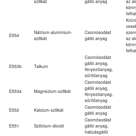
szilikát
gátló anyag
az a
könn
felh
Krón
vese
Nátrium-alumínium-
Csomósodást
szen
E554
szilikát
gátló anyag
az a
könn
felh
Csomósodást
gátló anyag,
E553b
Talkum
fényezőanyag,
sűrítőanyag
Csomósodást
gátló anyag,
E553a
Magnézium-szilikát
fényezőanyag,
sűrítőanyag
Csomósodást
E552
Kalcium-szilikát
gátló anyag
Csomósodást
E551
Szilícium-dioxid
gátló anyag,
habzásgátló