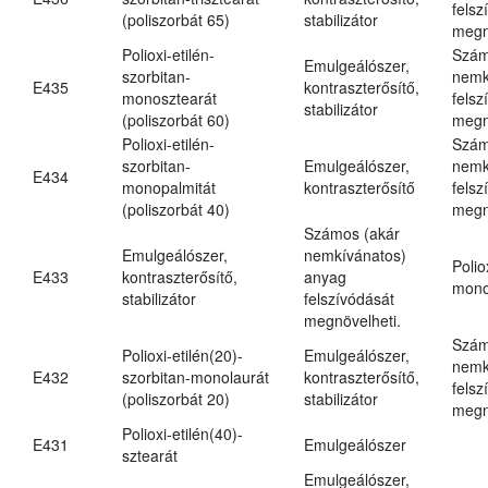
felsz
(poliszorbát 65)
stabilizátor
megn
Polioxi-etilén-
Szám
Emulgeálószer,
szorbitan-
nemk
E435
kontraszterősítő,
monosztearát
felsz
stabilizátor
(poliszorbát 60)
megn
Polioxi-etilén-
Szám
szorbitan-
Emulgeálószer,
nemk
E434
monopalmitát
kontraszterősítő
felsz
(poliszorbát 40)
megn
Számos (akár
Emulgeálószer,
nemkívánatos)
Polio
E433
kontraszterősítő,
anyag
mono
stabilizátor
felszívódását
megnövelheti.
Szám
Polioxi-etilén(20)-
Emulgeálószer,
nemk
E432
szorbitan-monolaurát
kontraszterősítő,
felsz
(poliszorbát 20)
stabilizátor
megn
Polioxi-etilén(40)-
E431
Emulgeálószer
sztearát
Emulgeálószer,