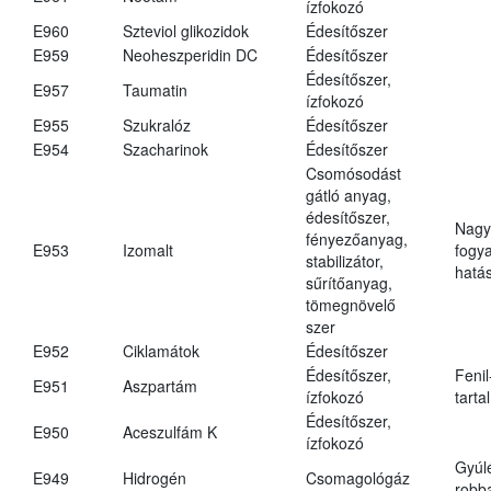
ízfokozó
E960
Szteviol glikozidok
Édesítőszer
E959
Neoheszperidin DC
Édesítőszer
Édesítőszer,
E957
Taumatin
ízfokozó
E955
Szukralóz
Édesítőszer
E954
Szacharinok
Édesítőszer
Csomósodást
gátló anyag,
édesítőszer,
Nagy
fényezőanyag,
E953
Izomalt
fogy
stabilizátor,
hatá
sűrítőanyag,
tömegnövelő
szer
E952
Ciklamátok
Édesítőszer
Édesítőszer,
Fenil
E951
Aszpartám
ízfokozó
tarta
Édesítőszer,
E950
Aceszulfám K
ízfokozó
Gyúl
E949
Hidrogén
Csomagológáz
robba