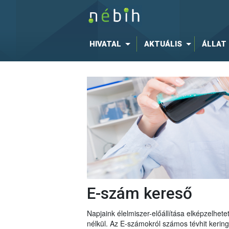
HIVATAL
AKTUÁLIS
ÁLLAT
E-szám kereső
Napjaink élelmiszer-előállítása elképzelhe
nélkül. Az E-számokról számos tévhit keri