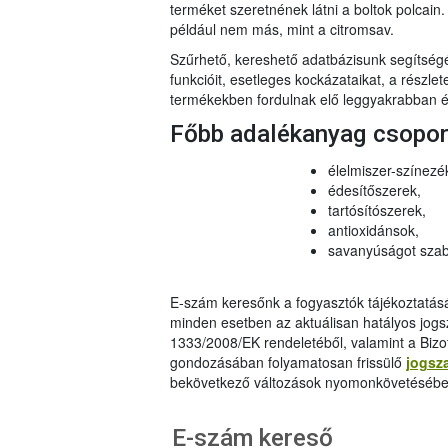
terméket szeretnének látni a boltok polcai
például nem más, mint a citromsav.
Szűrhető, kereshető adatbázisunk segítsé
funkcióit, esetleges kockázataikat, a részlet
termékekben fordulnak elő leggyakrabban és
Főbb adalékanyag csopo
élelmiszer-színezé
édesítőszerek,
tartósítószerek,
antioxidánsok,
savanyúságot szab
E-szám keresőnk a fogyasztók tájékoztatásár
minden esetben az aktuálisan hatályos jog
1333/2008/EK rendeletéből, valamint a Bizo
gondozásában folyamatosan frissülő
jogsz
bekövetkező változások nyomonkövetésébe
E-szám kereső