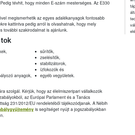
n. Pedig tévhit, hogy minden E-szám mesterséges. Az E330
tá
ál
gével megismerhetik az egyes adalékanyagok fontosabb
te
ekre kattintva pedig arról is olvashatnak, hogy mely
vá
 további szakirodalmat is ajánlunk.
el
rtok
kek,
sűrítők,
zselésítők,
stabilizátorok,
ízfokozók és
ályozó anyagok,
egyéb vegyületek.
a szolgál. Kérjük, hogy az élelmiszeripari vállalkozók
szabályokból, az Európai Parlament és a Tanács
ttság 231/2012/EU rendeletéből tájékozódjanak. A Nébih
abálygyűjtemény
is segítséget nyújt a jogszabályokban
n.