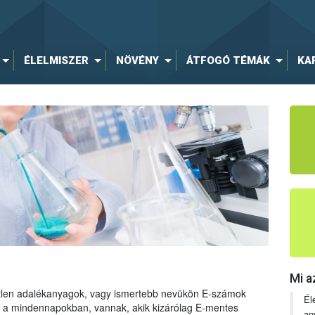
ÉLELMISZER
NÖVÉNY
ÁTFOGÓ TÉMÁK
KA
Mi a
tetlen adalékanyagok, vagy ismertebb nevükön E-számok
Él
ng a mindennapokban, vannak, akik kizárólag E-mentes
an