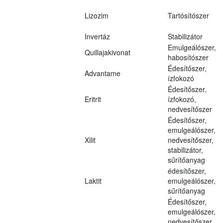
Lizozim
Tartósítószer
Invertáz
Stabilizátor
Emulgeálószer,
Quillajakivonat
habosítószer
Édesítőszer,
Advantame
ízfokozó
Édesítőszer,
Eritrit
ízfokozó,
nedvesítőszer
Édesítőszer,
emulgeálószer,
Xilit
nedvesítőszer,
stabilizátor,
sűrítőanyag
édesítőszer,
Laktit
emulgeálószer,
sűrítőanyag
Édesítőszer,
emulgeálószer,
nedvesítőszer,