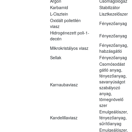
Argon
Csomagológáz
Karbamid
Stabilizátor
L-Cisztein
Lisztkezelőszer
Oxidált polietilén
Fényezőanyag
viasz
Hidrogénezett poli-1-
Fényezőanyag
decén
Fényezőanyag,
Mikrokristályos viasz
habzásgátló
Sellak
Fényezőanyag
Csomósodást
gátló anyag,
fényezőanyag,
savanyúságot
Karnaubaviasz
szabályozó
anyag,
tömegnövelő
szer
Emulgeálószer,
Kandelillaviasz
fényezőanyag,
sűrítőanyag
Emulgeálószer,