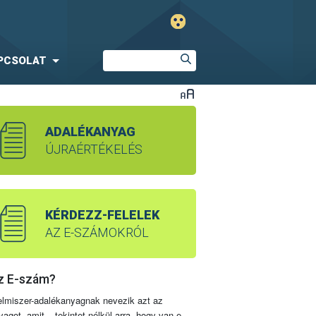
PCSOLAT
ADALÉKANYAG
ÚJRAÉRTÉKELÉS
KÉRDEZZ-FELELEK
AZ E-SZÁMOKRÓL
z E-szám?
elmiszer-adalékanyagnak nevezik azt az
yagot, amit – tekintet nélkül arra, hogy van-e