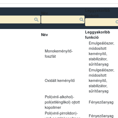
Leggyakoribb
Név
funkció
Leggyakoribb
Név
funkció
Emulgeálószer,
módosított
Monokeményítő-
keményítő,
foszfát
stabilizátor,
sűrítőanyag
Emulgeálószer,
módosított
Oxidált keményítő
keményítő,
stabilizátor,
sűrítőanyag
Poli(vinil-alkohol)-
poli(etilénglikol) ojtott
Fényezőanyag
kopolimer
Poli(vinil-pirrolidon)-
Fényezőanyag