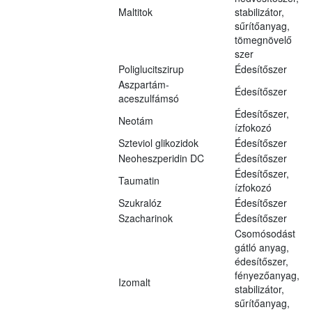
Maltitok
stabilizátor,
sűrítőanyag,
tömegnövelő
szer
Poliglucitszirup
Édesítőszer
Aszpartám-
Édesítőszer
aceszulfámsó
Édesítőszer,
Neotám
ízfokozó
Szteviol glikozidok
Édesítőszer
Neoheszperidin DC
Édesítőszer
Édesítőszer,
Taumatin
ízfokozó
Szukralóz
Édesítőszer
Szacharinok
Édesítőszer
Csomósodást
gátló anyag,
édesítőszer,
fényezőanyag,
Izomalt
stabilizátor,
sűrítőanyag,