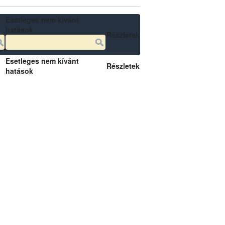
Esetleges nem kívánt
hatások
Részletek
Esetleges nem kívánt
Részletek
hatások