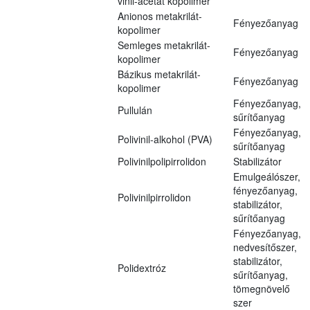
vinil-acetát kopolimer
Anionos metakrilát-
Fényezőanyag
kopolimer
Semleges metakrilát-
Fényezőanyag
kopolimer
Bázikus metakrilát-
Fényezőanyag
kopolimer
Fényezőanyag,
Pullulán
sűrítőanyag
Fényezőanyag,
Polivinil-alkohol (PVA)
sűrítőanyag
Polivinilpolipirrolidon
Stabilizátor
Emulgeálószer,
fényezőanyag,
Polivinilpirrolidon
stabilizátor,
sűrítőanyag
Fényezőanyag,
nedvesítőszer,
stabilizátor,
Polidextróz
sűrítőanyag,
tömegnövelő
szer