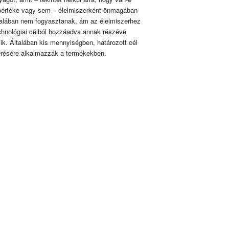
pértéke vagy sem – élelmiszerként önmagában
talában nem fogyasztanak, ám az élelmiszerhez
chnológiai célból hozzáadva annak részévé
lik. Általában kis mennyiségben, határozott cél
érésére alkalmazzák a termékekben.