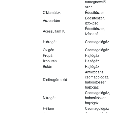
tömegnövelő
szer
Ciklamátok
Édesítőszer
Édesítőszer,
Aszpartám
ízfokozó
Édesítőszer,
Aceszulfám K
ízfokozó
Hidrogén
Csomagológáz
Oxigén
Csomagológáz
Propán
Hajtógáz
Izobután
Hajtógáz
Bután
Hajtógáz
Antioxidáns,
csomagológáz,
Dinitrogén-oxid
habosítószer,
hajtógáz
Csomagológáz,
Nitrogén
habosítószer,
hajtógáz
Hélium
Csomagológáz