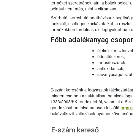
terméket szeretnének látni a boltok polcai
például nem más, mint a citromsav.
Szűrhető, kereshető adatbázisunk segítsé
funkcióit, esetleges kockázataikat, a részlet
termékekben fordulnak elő leggyakrabban és
Főbb adalékanyag csopo
élelmiszer-színezé
édesítőszerek,
tartósítószerek,
antioxidánsok,
savanyúságot szab
E-szám keresőnk a fogyasztók tájékoztatásár
minden esetben az aktuálisan hatályos jog
1333/2008/EK rendeletéből, valamint a Bizo
gondozásában folyamatosan frissülő
jogsz
bekövetkező változások nyomonkövetésébe
E-szám kereső