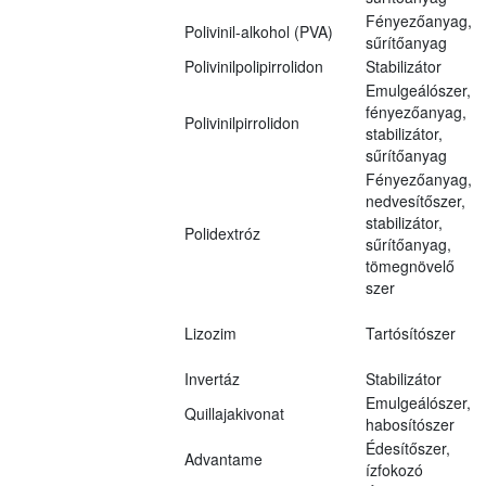
Fényezőanyag,
Polivinil-alkohol (PVA)
sűrítőanyag
Polivinilpolipirrolidon
Stabilizátor
Emulgeálószer,
fényezőanyag,
Polivinilpirrolidon
stabilizátor,
sűrítőanyag
Fényezőanyag,
nedvesítőszer,
stabilizátor,
Polidextróz
sűrítőanyag,
tömegnövelő
szer
Lizozim
Tartósítószer
Invertáz
Stabilizátor
Emulgeálószer,
Quillajakivonat
habosítószer
Édesítőszer,
Advantame
ízfokozó