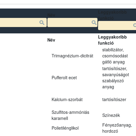
Leggyakoribb
Név
funkció
Leggyakoribb
Név
funkció
stabilizátor,
Trimagnézium-dicitrát
csomósodást
gátló anyag
tartósítószer,
savanyúságot
Pufferolt ecet
szabályozó
anyag
Kalcium-szorbát
tartósítószer
Szulfitos-ammóniás
Színezék
karamell
Fényezőanyag,
Polietilénglikol
hordozó