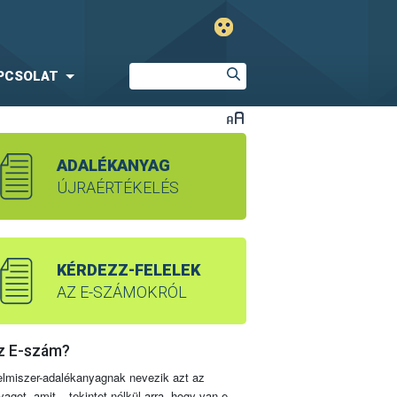
PCSOLAT
ADALÉKANYAG
ÚJRAÉRTÉKELÉS
KÉRDEZZ-FELELEK
AZ E-SZÁMOKRÓL
z E-szám?
elmiszer-adalékanyagnak nevezik azt az
yagot, amit – tekintet nélkül arra, hogy van-e