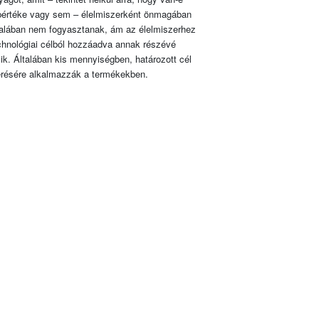
pértéke vagy sem – élelmiszerként önmagában
talában nem fogyasztanak, ám az élelmiszerhez
chnológiai célból hozzáadva annak részévé
lik. Általában kis mennyiségben, határozott cél
érésére alkalmazzák a termékekben.