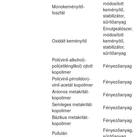
módosított
Monokeményítő-
keményítő,
foszfát
stabilizátor,
sűrítőanyag
Emulgeálószer,
módosított
Oxidált keményítő
keményítő,
stabilizátor,
sűrítőanyag
Poli(vinil-alkohol)-
poli(etilénglikol) ojtott
Fényezőanyag
kopolimer
Poli(vinil-pirrolidon)-
Fényezőanyag
vinil-acetát kopolimer
Anionos metakrilát-
Fényezőanyag
kopolimer
Semleges metakrilát-
Fényezőanyag
kopolimer
Bázikus metakrilát-
Fényezőanyag
kopolimer
Fényezőanyag,
Pullulán
sűrítőanyag