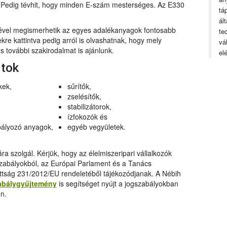
n. Pedig tévhit, hogy minden E-szám mesterséges. Az E330
tá
ál
gével megismerhetik az egyes adalékanyagok fontosabb
te
ekre kattintva pedig arról is olvashatnak, hogy mely
vá
 további szakirodalmat is ajánlunk.
el
rtok
kek,
sűrítők,
zselésítők,
stabilizátorok,
ízfokozók és
ályozó anyagok,
egyéb vegyületek.
a szolgál. Kérjük, hogy az élelmiszeripari vállalkozók
szabályokból, az Európai Parlament és a Tanács
ttság 231/2012/EU rendeletéből tájékozódjanak. A Nébih
abálygyűjtemény
is segítséget nyújt a jogszabályokban
n.