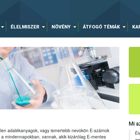
ÉLELMISZER
NÖVÉNY
ÁTFOGÓ TÉMÁK
KA
Mi a
tetlen adalékanyagok, vagy ismertebb nevükön E-számok
Él
ng a mindennapokban, vannak, akik kizárólag E-mentes
an