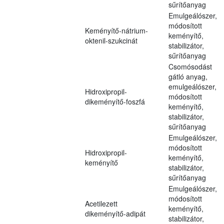
sűrítőanyag
Emulgeálószer,
módosított
Keményítő-nátrium-
keményítő,
oktenil-szukcinát
stabilizátor,
sűrítőanyag
Csomósodást
gátló anyag,
emulgeálószer,
Hidroxipropil-
módosított
dikeményítő-foszfá
keményítő,
stabilizátor,
sűrítőanyag
Emulgeálószer,
módosított
Hidroxipropil-
keményítő,
keményítő
stabilizátor,
sűrítőanyag
Emulgeálószer,
módosított
Acetilezett
keményítő,
dikeményítő-adipát
stabilizátor,