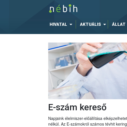
HIVATAL
AKTUÁLIS
ÁLLAT
E-szám kereső
Napjaink élelmiszer-előállítása elképzelhe
nélkül. Az E-számokról számos tévhit keri