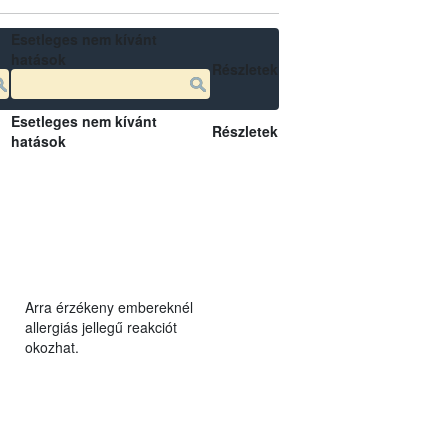
Esetleges nem kívánt
hatások
Részletek
Esetleges nem kívánt
Részletek
hatások
Arra érzékeny embereknél
allergiás jellegű reakciót
okozhat.