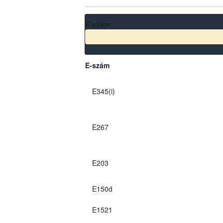
E-szám
E-szám
E345(i)
E267
E203
E150d
E1521