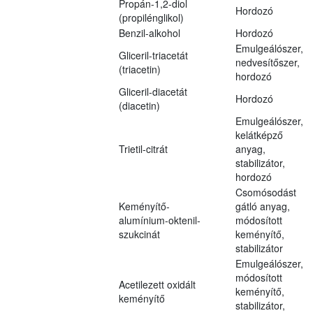
Propán-1,2-diol
Hordozó
(propilénglikol)
Benzil-alkohol
Hordozó
Emulgeálószer,
Gliceril-triacetát
nedvesítőszer,
(triacetin)
hordozó
Gliceril-diacetát
Hordozó
(diacetin)
Emulgeálószer,
kelátképző
Trietil-citrát
anyag,
stabilizátor,
hordozó
Csomósodást
Keményítő-
gátló anyag,
alumínium-oktenil-
módosított
szukcinát
keményítő,
stabilizátor
Emulgeálószer,
módosított
Acetilezett oxidált
keményítő,
keményítő
stabilizátor,