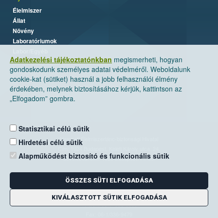
Élelmiszer
Állat
Növény
Laboratóriumok
Labor/Egyéb
Adatkezelési tájékoztatónkban
megismerheti, hogyan
gondoskodunk személyes adatai védelméről. Weboldalunk
cookie-kat (sütiket) használ a jobb felhasználói élmény
érdekében, melynek biztosításához kérjük, kattintson az
„Elfogadom” gombra.
Statisztikai célú sütik
Nemzeti Élelmiszerlánc-biztonsági Hivatal
Hirdetési célú sütik
Cím: 1024 Budapest, Keleti Károly utca. 24.
Alapműködést biztosító és funkcionális sütik
Levelezési cím: 1525 Budapest. Pf. 30.
ÖSSZES SÜTI ELFOGADÁSA
E-mail:
ugyfelszolgalat@nebih.gov.hu
Zöld szám: 06-80/263-244
KIVÁLASZTOTT SÜTIK ELFOGADÁSA
Telefon: 06-1/ 336-9000
Fax: 06-1/336-9479