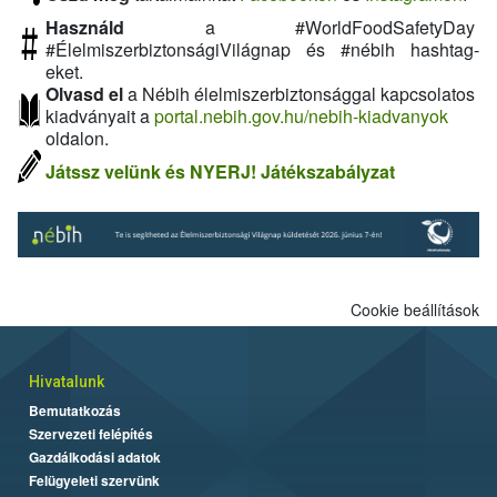
Használd
a #WorldFoodSafetyDay
#ÉlelmiszerbiztonságiVilágnap és #nébih hashtag-
eket.
Olvasd el
a Nébih élelmiszerbiztonsággal kapcsolatos
kiadványait a
portal.nebih.gov.hu/nebih-kiadvanyok
oldalon.
Játssz velünk és NYERJ!
Játékszabályzat
Cookie beállítások
Hivatalunk
Bemutatkozás
Szervezeti felépítés
Gazdálkodási adatok
Felügyeleti szervünk