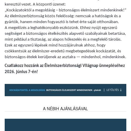
keresztül vezet. A központi üzenet:
„Kockázatoktól a megoldásig – biztonságos élelmiszert mindenkinek!”
Az élelmiszerbiztonság közös felelősség: nemcsak a hatóságok és a
gyártók, hanem minden fogyasztó is tehet érte saját otthonában.
A megelőzés a leghatékonyabb eszközünk. Ehhez nyújt egyszerű
segítséget a biztonságos ételkészítés alapvető szabályainak betartása,
mint például a tisztaság, az alapos hőkezelés és a megfelelő tárolás.
Ezek az egyszerű lépések mind hozzájárulnak ahhoz, hogy
‑
csökkentsük az élelmiszer
eredet
ű
megbeteged
é
sek kock
á
zat
á
t,
é
s
biztons
á
gos
é
telek ker
ü
ljenek az asztalra
—
mindenhol, mindenkinek.
Csatlakozz hozzánk az Élelmiszerbiztonsági Világnap ünnepléséhez
2026. június 7-én!
A NÉBIH AJÁNLÁSÁVAL