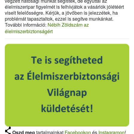
végzett hatósági munkát segítitek, de egyúttal az
élelmiszeripar figyelmét is felhívjátok a vásárlók jólétéért
viselt felelősségre. Kérjük, a jövőben is jelezzétek, ha
problémát tapasztaltok, ezzel is segítve munkánkat.
További információ:
Nébih Zöldszám az
élelmiszerbiztonságért
Oszd meg
tartalmainkat
Facebookon
és
Instagramon
!