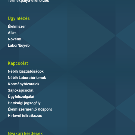
Termékpálya-ellenőrzés
Ügyintézés
Élelmiszer
Állat
Növény
Labor/Egyéb
Kapcsolat
Nébih Igazgatóságok
Nébih Laboratóriumok
Kormányhivatalok
Sajtókapcsolat
Ügyfélszolgálat
Hatósági jogsegély
Élelmiszermentő Központ
Hírlevél feliratkozás
Gyakori kérdések