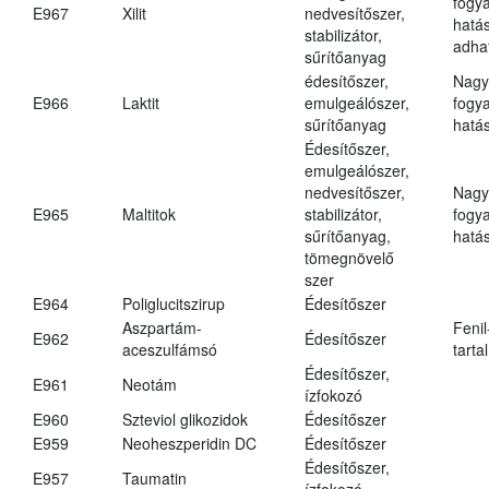
fogy
E967
Xilit
nedvesítőszer,
hatá
stabilizátor,
adha
sűrítőanyag
édesítőszer,
Nagy
E966
Laktit
emulgeálószer,
fogy
sűrítőanyag
hatá
Édesítőszer,
emulgeálószer,
nedvesítőszer,
Nagy
E965
Maltitok
stabilizátor,
fogy
sűrítőanyag,
hatá
tömegnövelő
szer
E964
Poliglucitszirup
Édesítőszer
Aszpartám-
Fenil
E962
Édesítőszer
aceszulfámsó
tarta
Édesítőszer,
E961
Neotám
ízfokozó
E960
Szteviol glikozidok
Édesítőszer
E959
Neoheszperidin DC
Édesítőszer
Édesítőszer,
E957
Taumatin
ízfokozó