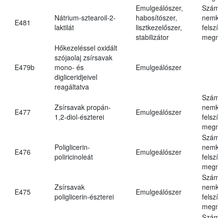
Emulgeálószer,
Szám
Nátrium-sztearoil-2-
habosítószer,
nemk
E481
laktilát
lisztkezelőszer,
felsz
stabilizátor
megn
Hőkezeléssel oxidált
szójaolaj zsírsavak
E479b
mono- és
Emulgeálószer
digliceridjeivel
reagáltatva
Szám
Zsírsavak propán-
nemk
E477
Emulgeálószer
1,2-diol-észterei
felsz
megn
Szám
Poliglicerin-
nemk
E476
Emulgeálószer
poliricinoleát
felsz
megn
Szám
Zsírsavak
nemk
E475
Emulgeálószer
poliglicerin-észterei
felsz
megn
Szám