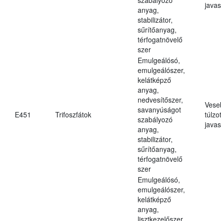
javas
anyag,
stabilizátor,
sűrítőanyag,
térfogatnövelő
szer
Emulgeálósó,
emulgeálószer,
kelátképző
anyag,
nedvesítőszer,
Vese
savanyúságot
E451
Trifoszfátok
túlzo
szabályozó
javas
anyag,
stabilizátor,
sűrítőanyag,
térfogatnövelő
szer
Emulgeálósó,
emulgeálószer,
kelátképző
anyag,
lisztkezelőszer,