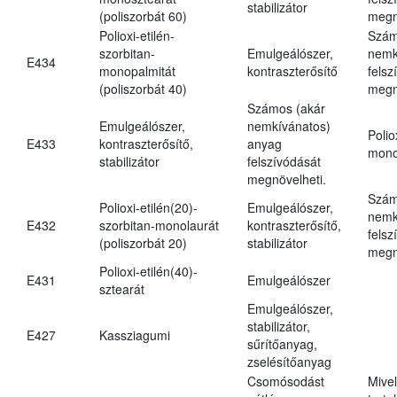
stabilizátor
(poliszorbát 60)
megn
Polioxi-etilén-
Szám
szorbitan-
Emulgeálószer,
nemk
E434
monopalmitát
kontraszterősítő
felsz
(poliszorbát 40)
megn
Számos (akár
Emulgeálószer,
nemkívánatos)
Polio
E433
kontraszterősítő,
anyag
mono
stabilizátor
felszívódását
megnövelheti.
Szám
Polioxi-etilén(20)-
Emulgeálószer,
nemk
E432
szorbitan-monolaurát
kontraszterősítő,
felsz
(poliszorbát 20)
stabilizátor
megn
Polioxi-etilén(40)-
E431
Emulgeálószer
sztearát
Emulgeálószer,
stabilizátor,
E427
Kassziagumi
sűrítőanyag,
zselésítőanyag
Csomósodást
Mive