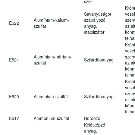
szer
Krón
Savanyúságot
vese
Alumínium-kálium-
szabályozó
szen
E522
szulfát
anyag,
az a
stabilizátor
könn
felh
Krón
vese
Alumínium-nátrium-
szen
E521
Szilárdítóanyag
szulfát
az a
könn
felh
Krón
vese
szen
E520
Alumínium-szulfát
Szilárdítóanyag
az a
könn
felh
E517
Ammónium-szulfát
Hordozó
Kelátképző
anyag,