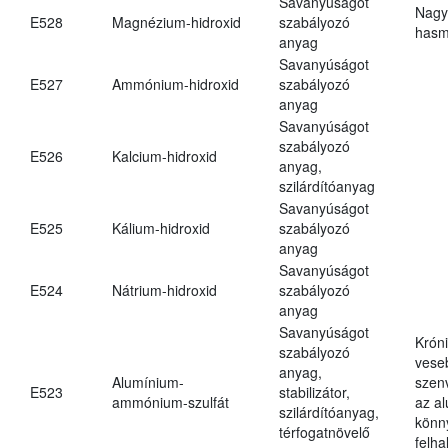
Savanyúságot
Nagy
E528
Magnézium-hidroxid
szabályozó
hasm
anyag
Savanyúságot
E527
Ammónium-hidroxid
szabályozó
anyag
Savanyúságot
szabályozó
E526
Kalcium-hidroxid
anyag,
szilárdítóanyag
Savanyúságot
E525
Kálium-hidroxid
szabályozó
anyag
Savanyúságot
E524
Nátrium-hidroxid
szabályozó
anyag
Savanyúságot
Krón
szabályozó
vese
anyag,
Alumínium-
szen
E523
stabilizátor,
ammónium-szulfát
az a
szilárdítóanyag,
könn
térfogatnövelő
felh