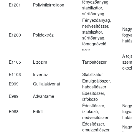
fényezőanyag,
E1201
Polivinilpirrolidon
stabilizátor,
sűrítőanyag
Fényezőanyag,
nedvesítőszer,
Nagy
stabilizátor,
E1200
Polidextróz
fogy
sűrítőanyag,
hatá
tömegnövelő
szer
A toj
E1105
Lizozim
Tartósítószer
szem
okoz
E1103
Invertáz
Stabilizátor
Emulgeálószer,
E999
Quillajakivonat
habosítószer
Édesítőszer,
E969
Advantame
ízfokozó
Édesítőszer,
Nagy
E968
Eritrit
ízfokozó,
fogy
nedvesítőszer
hatá
Édesítőszer,
Nagy
emulgeálószer,