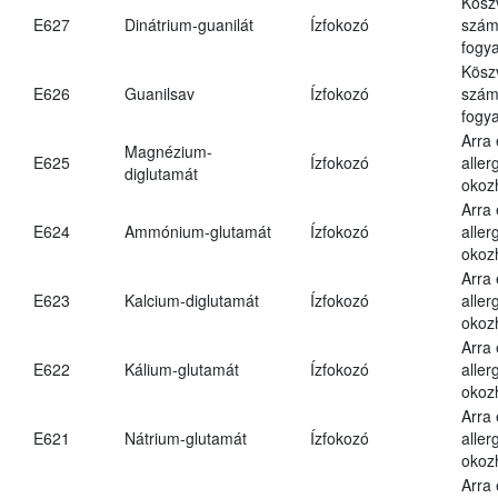
Kösz
E627
Dinátrium-guanilát
Ízfokozó
számá
fogya
Kösz
E626
Guanilsav
Ízfokozó
számá
fogya
Arra
Magnézium-
E625
Ízfokozó
aller
diglutamát
okoz
Arra
E624
Ammónium-glutamát
Ízfokozó
aller
okoz
Arra
E623
Kalcium-diglutamát
Ízfokozó
aller
okoz
Arra
E622
Kálium-glutamát
Ízfokozó
aller
okoz
Arra
E621
Nátrium-glutamát
Ízfokozó
aller
okoz
Arra