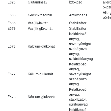
E620
Glutaminsav
Ízfokozó
aller
okoz
Aller
E586
4-hexil-rezorcin
Antioxidáns
bőrir
E585
Vas(II)-laktát
Stabilizátor
E579
Vas(II)-glükonát
Stabilizátor
Kelátképző
anyag,
savanyúságot
E578
Kalcium-glükonát
szabályozó
anyag,
szilárdítóanyag
Kelátképző
anyag,
E577
Kálium-glükonát
savanyúságot
szabályozó
anyag
Kelátképző
anyag,
E576
Nátrium-glükonát
stabilizátor,
sűrítőanyag
Kelátképző