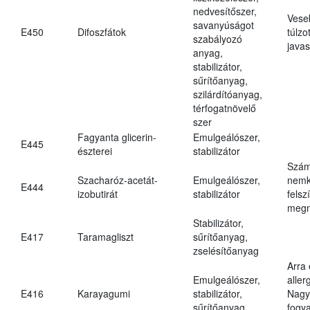
nedvesítőszer,
Vese
savanyúságot
E450
Difoszfátok
túlzo
szabályozó
javas
anyag,
stabilizátor,
sűrítőanyag,
szilárdítóanyag,
térfogatnövelő
szer
Fagyanta glicerin-
Emulgeálószer,
E445
észterei
stabilizátor
Szám
Szacharóz-acetát-
Emulgeálószer,
nemk
E444
izobutirát
stabilizátor
felsz
megn
Stabilizátor,
E417
Taramagliszt
sűrítőanyag,
zselésítőanyag
Arra
Emulgeálószer,
aller
E416
Karayagumi
stabilizátor,
Nagy
sűrítőanyag
fogy