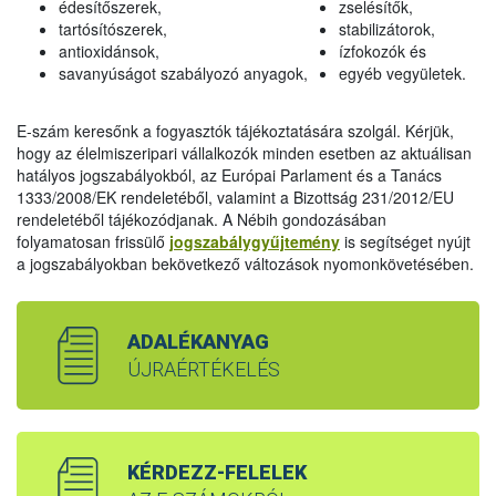
édesítőszerek,
zselésítők,
tartósítószerek,
stabilizátorok,
antioxidánsok,
ízfokozók és
savanyúságot szabályozó anyagok,
egyéb vegyületek.
E-szám keresőnk a fogyasztók tájékoztatására szolgál. Kérjük,
hogy az élelmiszeripari vállalkozók minden esetben az aktuálisan
hatályos jogszabályokból, az Európai Parlament és a Tanács
1333/2008/EK rendeletéből, valamint a Bizottság 231/2012/EU
rendeletéből tájékozódjanak. A Nébih gondozásában
folyamatosan frissülő
jogszabálygyűjtemény
is segítséget nyújt
a jogszabályokban bekövetkező változások nyomonkövetésében.
ADALÉKANYAG
ÚJRAÉRTÉKELÉS
KÉRDEZZ-FELELEK