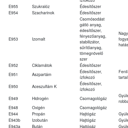
E955
Szukralóz
Édesítőszer
E954
Szacharinok
Édesítőszer
Csomósodást
gátló anyag,
édesítőszer,
Nagy
fényezőanyag,
E953
Izomalt
fogy
stabilizátor,
hatá
sűrítőanyag,
tömegnövelő
szer
E952
Ciklamátok
Édesítőszer
Édesítőszer,
Fenil
E951
Aszpartám
ízfokozó
tarta
Édesítőszer,
E950
Aceszulfám K
ízfokozó
Gyúl
E949
Hidrogén
Csomagológáz
robba
E948
Oxigén
Csomagológáz
E944
Propán
Hajtógáz
Gyúl
E943b
Izobután
Hajtógáz
Gyúl
E943a
Bután
Hajtógáz
Gyúl