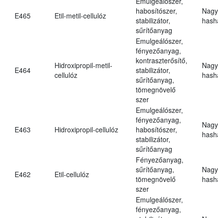
Emulgeálószer,
habosítószer,
Nagy
E465
Etil-metil-cellulóz
stabilizátor,
hasha
sűrítőanyag
Emulgeálószer,
fényezőanyag,
kontraszterősítő,
Hidroxipropil-metil-
Nagy
E464
stabilizátor,
cellulóz
hasha
sűrítőanyag,
tömegnövelő
szer
Emulgeálószer,
fényezőanyag,
Nagy
E463
Hidroxipropil-cellulóz
habosítószer,
hasha
stabilizátor,
sűrítőanyag
Fényezőanyag,
sűrítőanyag,
Nagy
E462
Etil-cellulóz
tömegnövelő
hasha
szer
Emulgeálószer,
fényezőanyag,