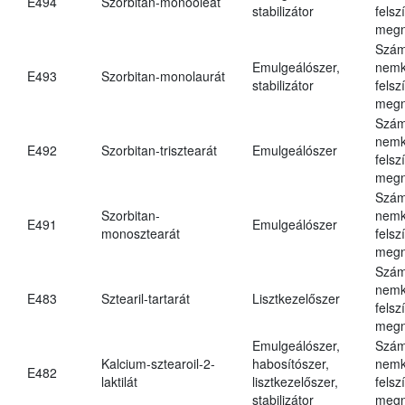
E494
Szorbitan-monooleát
stabilizátor
felsz
megn
Szám
Emulgeálószer,
nemk
E493
Szorbitan-monolaurát
stabilizátor
felsz
megn
Szám
nemk
E492
Szorbitan-trisztearát
Emulgeálószer
felsz
megn
Szám
Szorbitan-
nemk
E491
Emulgeálószer
monosztearát
felsz
megn
Szám
nemk
E483
Sztearil-tartarát
Lisztkezelőszer
felsz
megn
Emulgeálószer,
Szám
Kalcium-sztearoil-2-
habosítószer,
nemk
E482
laktilát
lisztkezelőszer,
felsz
stabilizátor
megn