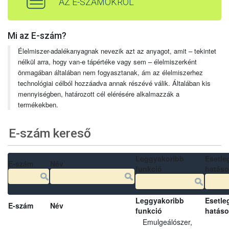
AZ E-SZÁMOKRÓL
Mi az E-szám?
Élelmiszer-adalékanyagnak nevezik azt az anyagot, amit – tekintet
nélkül arra, hogy van-e tápértéke vagy sem – élelmiszerként
önmagában általában nem fogyasztanak, ám az élelmiszerhez
technológiai célból hozzáadva annak részévé válik. Általában kis
mennyiségben, határozott cél elérésére alkalmazzák a
termékekben.
E-szám kereső
Leggyakoribb
Esetle
E-szám
Név
funkció
hatás
Leggyakoribb
Esetle
E-szám
Név
funkció
hatás
Emulgeálószer,