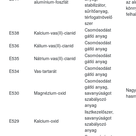
alumínium-foszfát
az a
stabilizátor,
könn
sűrítőanyag,
felh
térfogatnövelő
szer
Csomósodást
E538
Kalcium-vas(II)-cianid
gátló anyag
Csomósodást
E536
Kálium-vas(II)-cianid
gátló anyag
Csomósodást
E535
Nátrium-vas(II)-cianid
gátló anyag
Csomósodást
E534
Vas-tartarát
gátló anyag
Csomósodást
gátló anyag,
Nagy
E530
Magnézium-oxid
savanyúságot
hasm
szabályozó
anyag
lisztkezelőszer,
savanyúságot
E529
Kalcium-oxid
szabályozó
anyag