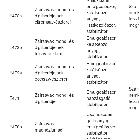
emulgeálószer,
Szám
Zsírsavak mono- és
kelátképző
nemk
E472c
digliceridjeinek
anyag,
felsz
citromsav-észterei
lisztkezelőszer,
megn
stabilizátor
Emulgeálószer,
Zsírsavak mono- és
kelátképző
E472b
digliceridjeinek
anyag,
tejsav-észterei
stabilizátor
Emulgeálószer,
Zsírsavak mono- és
kelátképző
E472a
digliceridjeinek
anyag,
ecetsav-észterei
stabilizátor
Szám
Emulgeálószer,
Zsírsavak mono- és
nemk
E471
habzásgátló,
digliceridjei
felsz
stabilizátor
megn
Csomósodást
gátló anyag,
Zsírsavak
E470b
emulgeálószer,
magnéziumsói
stabilizátor,
sűrítőanyag