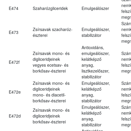
nemk
E474
Szaharózgliceridek
Emulgeálószer
felsz
megn
Szám
Zsírsavak szacharóz-
Emulgeálószer,
nemk
E473
észterei
stabilizátor
felsz
megn
Antioxidáns,
Zsírsavak mono- és
emulgeálószer,
Szám
digliceridjeinek
kelátképző
nemk
E472f
vegyes ecetsav- és
anyag,
felsz
borkősav-észterei
lisztkezelőszer,
megn
stabilizátor
Zsírsavak mono- és
Emulgeálószer,
Szám
digliceridjeinek
kelátképző
nemk
E472e
mono- és diacetil-
anyag,
felsz
borkősav-észterei
stabilizátor
megn
Emulgeálószer,
Szám
Zsírsavak mono- és
kelátképző
nemk
E472d
digliceridjeinek
anyag,
felsz
borkősav-észterei
stabilizátor
megn
Antioxidáns,