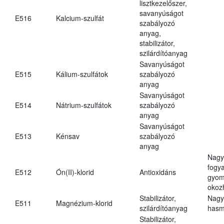
lisztkezelőszer,
savanyúságot
E516
Kalcium-szulfát
szabályozó
anyag,
stabilizátor,
szilárdítóanyag
Savanyúságot
E515
Kálium-szulfátok
szabályozó
anyag
Savanyúságot
E514
Nátrium-szulfátok
szabályozó
anyag
Savanyúságot
E513
Kénsav
szabályozó
anyag
Nagy
fogy
E512
Ón(II)-klorid
Antioxidáns
gyom
okoz
Stabilizátor,
Nagy
E511
Magnézium-klorid
szilárdítóanyag
hasm
Stabilizátor,