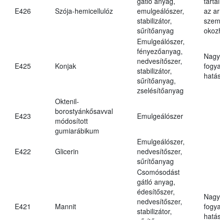
gátló anyag,
tarta
E426
Szója-hemicellulóz
emulgeálószer,
az ar
stabilizátor,
szem
sűrítőanyag
okoz
Emulgeálószer,
fényezőanyag,
Nagy
nedvesítőszer,
E425
Konjak
fogy
stabilizátor,
hatá
sűrítőanyag,
zselésítőanyag
Oktenil-
borostyánkősavval
E423
Emulgeálószer
módosított
gumiarábikum
Emulgeálószer,
E422
Glicerin
nedvesítőszer,
sűrítőanyag
Csomósodást
gátló anyag,
édesítőszer,
Nagy
nedvesítőszer,
E421
Mannit
fogy
stabilizátor,
hatá