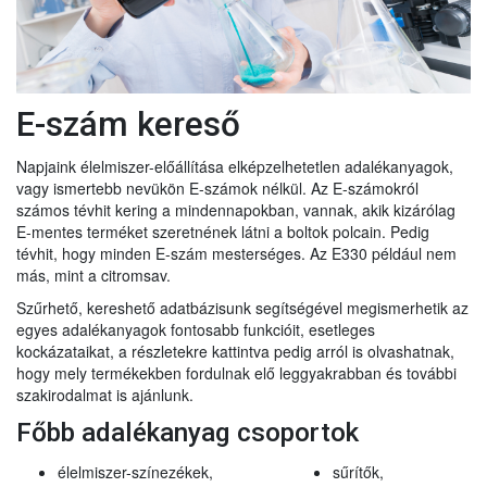
E-szám kereső
Napjaink élelmiszer-előállítása elképzelhetetlen adalékanyagok,
vagy ismertebb nevükön E-számok nélkül. Az E-számokról
számos tévhit kering a mindennapokban, vannak, akik kizárólag
E-mentes terméket szeretnének látni a boltok polcain. Pedig
tévhit, hogy minden E-szám mesterséges. Az E330 például nem
más, mint a citromsav.
Szűrhető, kereshető adatbázisunk segítségével megismerhetik az
egyes adalékanyagok fontosabb funkcióit, esetleges
kockázataikat, a részletekre kattintva pedig arról is olvashatnak,
hogy mely termékekben fordulnak elő leggyakrabban és további
szakirodalmat is ajánlunk.
Főbb adalékanyag csoportok
élelmiszer-színezékek,
sűrítők,