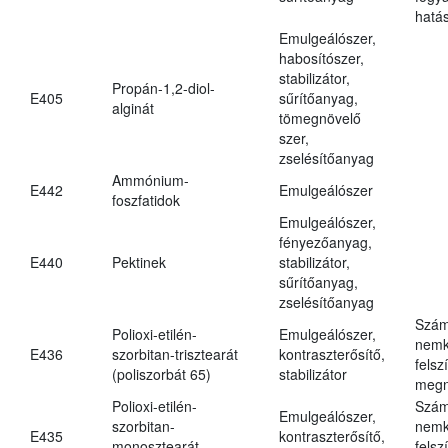
hatá
Emulgeálószer,
habosítószer,
stabilizátor,
Propán-1,2-diol-
E405
sűrítőanyag,
alginát
tömegnövelő
szer,
zselésítőanyag
Ammónium-
E442
Emulgeálószer
foszfatidok
Emulgeálószer,
fényezőanyag,
E440
Pektinek
stabilizátor,
sűrítőanyag,
zselésítőanyag
Szám
Polioxi-etilén-
Emulgeálószer,
nemk
E436
szorbitan-trisztearát
kontraszterősítő,
felsz
(poliszorbát 65)
stabilizátor
megn
Polioxi-etilén-
Szám
Emulgeálószer,
szorbitan-
nemk
E435
kontraszterősítő,
monosztearát
felsz