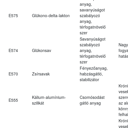
anyag,
savanyúságot
E575
Glükono-delta-lakton
szabályozó
anyag,
térfogatnövelő
szer
Savanyúságot
szabályozó
Nagy
E574
Glükonsav
anyag,
fogy
térfogatnövelő
hatá
szer
Fényezőanyag,
E570
Zsírsavak
habzásgátló,
stabilizátor
Krón
vese
Kálium-alumínium-
Csomósodást
szen
E555
szilikát
gátló anyag
az a
könn
felh
Krón
vese