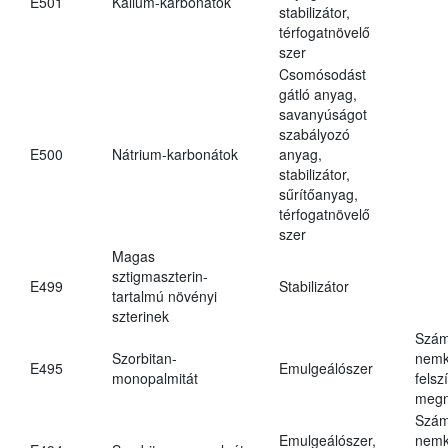
E501
Kálium-karbonátok
stabilizátor,
térfogatnövelő
szer
Csomósodást
gátló anyag,
savanyúságot
szabályozó
E500
Nátrium-karbonátok
anyag,
stabilizátor,
sűrítőanyag,
térfogatnövelő
szer
Magas
sztigmaszterin-
E499
Stabilizátor
tartalmú növényi
szterinek
Szám
Szorbitan-
nemk
E495
Emulgeálószer
monopalmitát
felsz
megn
Szám
Emulgeálószer,
nemk