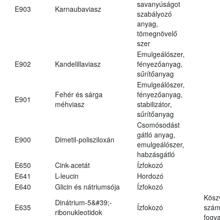
savanyúságot
E903
Karnaubaviasz
szabályozó
anyag,
tömegnövelő
szer
Emulgeálószer,
E902
Kandelillaviasz
fényezőanyag,
sűrítőanyag
Emulgeálószer,
Fehér és sárga
fényezőanyag,
E901
méhviasz
stabilizátor,
sűrítőanyag
Csomósodást
gátló anyag,
E900
Dimetil-polisziloxán
emulgeálószer,
habzásgátló
E650
Cink-acetát
Ízfokozó
E641
L-leucin
Hordozó
E640
Glicin és nátriumsója
Ízfokozó
Kösz
Dinátrium-5&#39;-
E635
Ízfokozó
számá
ribonukleotidok
fogya