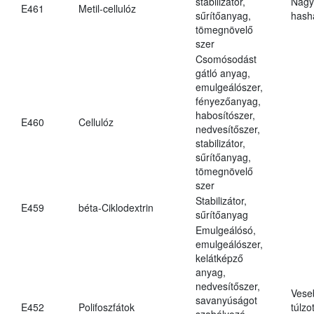
stabilizátor,
Nagy
E461
Metil-cellulóz
sűrítőanyag,
hasha
tömegnövelő
szer
Csomósodást
gátló anyag,
emulgeálószer,
fényezőanyag,
habosítószer,
E460
Cellulóz
nedvesítőszer,
stabilizátor,
sűrítőanyag,
tömegnövelő
szer
Stabilizátor,
E459
béta-Ciklodextrin
sűrítőanyag
Emulgeálósó,
emulgeálószer,
kelátképző
anyag,
nedvesítőszer,
Vese
savanyúságot
E452
Polifoszfátok
túlzo
szabályozó