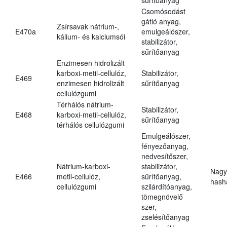
Csomósodást
gátló anyag,
Zsírsavak nátrium-,
E470a
emulgeálószer,
kálium- és kalciumsói
stabilizátor,
sűrítőanyag
Enzimesen hidrolizált
karboxi-metil-cellulóz,
Stabilizátor,
E469
enzimesen hidrolizált
sűrítőanyag
cellulózgumi
Térhálós nátrium-
Stabilizátor,
E468
karboxi-metil-cellulóz,
sűrítőanyag
térhálós cellulózgumi
Emulgeálószer,
fényezőanyag,
nedvesítőszer,
Nátrium-karboxi-
stabilizátor,
Nagy
E466
metil-cellulóz,
sűrítőanyag,
hasha
cellulózgumi
szilárdítóanyag,
tömegnövelő
szer,
zselésítőanyag