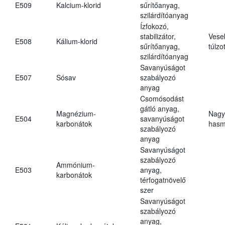
E509
Kalcium-klorid
sűrítőanyag,
szilárdítóanyag
Ízfokozó,
stabilizátor,
Vese
E508
Kálium-klorid
sűrítőanyag,
túlzo
szilárdítóanyag
Savanyúságot
E507
Sósav
szabályozó
anyag
Csomósodást
gátló anyag,
Magnézium-
Nagy
E504
savanyúságot
karbonátok
hasm
szabályozó
anyag
Savanyúságot
szabályozó
Ammónium-
E503
anyag,
karbonátok
térfogatnövelő
szer
Savanyúságot
szabályozó
anyag,