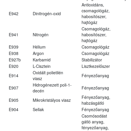
Antioxidáns,
csomagológáz,
E942
Dinitrogén-oxid
habosítószer,
hajtógáz
Csomagológáz,
E941
Nitrogén
habosítószer,
hajtógáz
E939
Hélium
Csomagológáz
E938
Argon
Csomagológáz
E927b
Karbamid
Stabilizátor
E920
L-Cisztein
Lisztkezelőszer
Oxidált polietilén
E914
Fényezőanyag
viasz
Hidrogénezett poli-1-
E907
Fényezőanyag
decén
Fényezőanyag,
E905
Mikrokristályos viasz
habzásgátló
E904
Sellak
Fényezőanyag
Csomósodást
gátló anyag,
fényezőanyag,