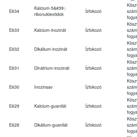
Kösz
Kalcium-5&#39;-
E634
Ízfokozó
számá
ribonukleotidok
fogya
Kösz
E633
Kalcium-inozinát
Ízfokozó
számá
fogya
Kösz
E632
Dikálium-inozinát
Ízfokozó
számá
fogya
Kösz
E631
Dinátrium-inozinát
Ízfokozó
számá
fogya
Kösz
E630
Inozinsav
Ízfokozó
számá
fogya
Kösz
E629
Kalcium-guanilát
Ízfokozó
számá
fogya
Kösz
E628
Dikálium-guanilát
Ízfokozó
számá
fogya