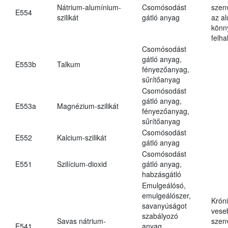
Nátrium-alumínium-
Csomósodást
szen
E554
szilikát
gátló anyag
az a
könn
felh
Csomósodást
gátló anyag,
E553b
Talkum
fényezőanyag,
sűrítőanyag
Csomósodást
gátló anyag,
E553a
Magnézium-szilikát
fényezőanyag,
sűrítőanyag
Csomósodást
E552
Kalcium-szilikát
gátló anyag
Csomósodást
E551
Szilícium-dioxid
gátló anyag,
habzásgátló
Emulgeálósó,
emulgeálószer,
Krón
savanyúságot
vese
szabályozó
Savas nátrium-
szen
E541
anyag,