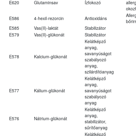
E620
Glutaminsav
Ízfokozó
aller
okoz
Aller
E586
4-hexil-rezorcin
Antioxidáns
bőrir
E585
Vas(II)-laktát
Stabilizátor
E579
Vas(II)-glükonát
Stabilizátor
Kelátképző
anyag,
savanyúságot
E578
Kalcium-glükonát
szabályozó
anyag,
szilárdítóanyag
Kelátképző
anyag,
E577
Kálium-glükonát
savanyúságot
szabályozó
anyag
Kelátképző
anyag,
E576
Nátrium-glükonát
stabilizátor,
sűrítőanyag
Kelátképző