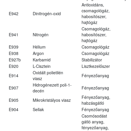
Antioxidáns,
csomagológáz,
E942
Dinitrogén-oxid
habosítószer,
hajtógáz
Csomagológáz,
E941
Nitrogén
habosítószer,
hajtógáz
E939
Hélium
Csomagológáz
E938
Argon
Csomagológáz
E927b
Karbamid
Stabilizátor
E920
L-Cisztein
Lisztkezelőszer
Oxidált polietilén
E914
Fényezőanyag
viasz
Hidrogénezett poli-1-
E907
Fényezőanyag
decén
Fényezőanyag,
E905
Mikrokristályos viasz
habzásgátló
E904
Sellak
Fényezőanyag
Csomósodást
gátló anyag,
fényezőanyag,