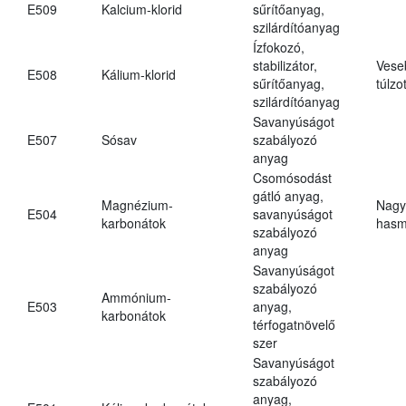
E509
Kalcium-klorid
sűrítőanyag,
szilárdítóanyag
Ízfokozó,
stabilizátor,
Vese
E508
Kálium-klorid
sűrítőanyag,
túlzo
szilárdítóanyag
Savanyúságot
E507
Sósav
szabályozó
anyag
Csomósodást
gátló anyag,
Magnézium-
Nagy
E504
savanyúságot
karbonátok
hasm
szabályozó
anyag
Savanyúságot
szabályozó
Ammónium-
E503
anyag,
karbonátok
térfogatnövelő
szer
Savanyúságot
szabályozó
anyag,