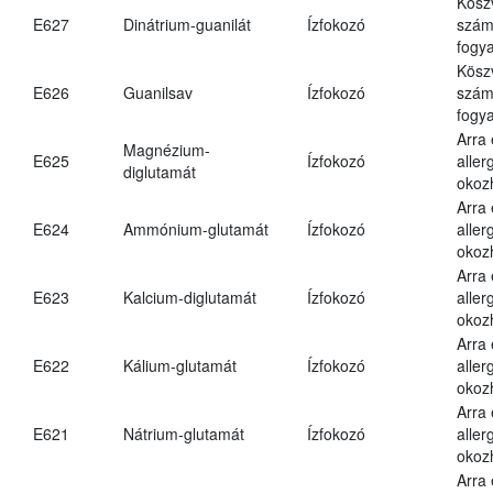
Kösz
E627
Dinátrium-guanilát
Ízfokozó
számá
fogya
Kösz
E626
Guanilsav
Ízfokozó
számá
fogya
Arra
Magnézium-
E625
Ízfokozó
aller
diglutamát
okoz
Arra
E624
Ammónium-glutamát
Ízfokozó
aller
okoz
Arra
E623
Kalcium-diglutamát
Ízfokozó
aller
okoz
Arra
E622
Kálium-glutamát
Ízfokozó
aller
okoz
Arra
E621
Nátrium-glutamát
Ízfokozó
aller
okoz
Arra