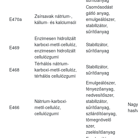
Csomósodást
gátló anyag,
Zsírsavak nátrium-,
E470a
emulgeálószer,
kálium- és kalciumsói
stabilizátor,
sűrítőanyag
Enzimesen hidrolizált
karboxi-metil-cellulóz,
Stabilizátor,
E469
enzimesen hidrolizált
sűrítőanyag
cellulózgumi
Térhálós nátrium-
Stabilizátor,
E468
karboxi-metil-cellulóz,
sűrítőanyag
térhálós cellulózgumi
Emulgeálószer,
fényezőanyag,
nedvesítőszer,
Nátrium-karboxi-
stabilizátor,
Nagy
E466
metil-cellulóz,
sűrítőanyag,
hasha
cellulózgumi
szilárdítóanyag,
tömegnövelő
szer,
zselésítőanyag