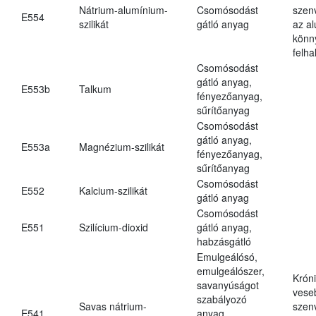
Nátrium-alumínium-
Csomósodást
szen
E554
szilikát
gátló anyag
az a
könn
felh
Csomósodást
gátló anyag,
E553b
Talkum
fényezőanyag,
sűrítőanyag
Csomósodást
gátló anyag,
E553a
Magnézium-szilikát
fényezőanyag,
sűrítőanyag
Csomósodást
E552
Kalcium-szilikát
gátló anyag
Csomósodást
E551
Szilícium-dioxid
gátló anyag,
habzásgátló
Emulgeálósó,
emulgeálószer,
Krón
savanyúságot
vese
szabályozó
Savas nátrium-
szen
E541
anyag,