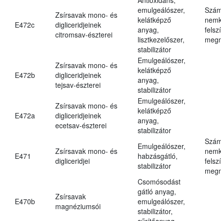
emulgeálószer,
Szám
Zsírsavak mono- és
kelátképző
nemk
E472c
digliceridjeinek
anyag,
felsz
citromsav-észterei
lisztkezelőszer,
megn
stabilizátor
Emulgeálószer,
Zsírsavak mono- és
kelátképző
E472b
digliceridjeinek
anyag,
tejsav-észterei
stabilizátor
Emulgeálószer,
Zsírsavak mono- és
kelátképző
E472a
digliceridjeinek
anyag,
ecetsav-észterei
stabilizátor
Szám
Emulgeálószer,
Zsírsavak mono- és
nemk
E471
habzásgátló,
digliceridjei
felsz
stabilizátor
megn
Csomósodást
gátló anyag,
Zsírsavak
E470b
emulgeálószer,
magnéziumsói
stabilizátor,
sűrítőanyag