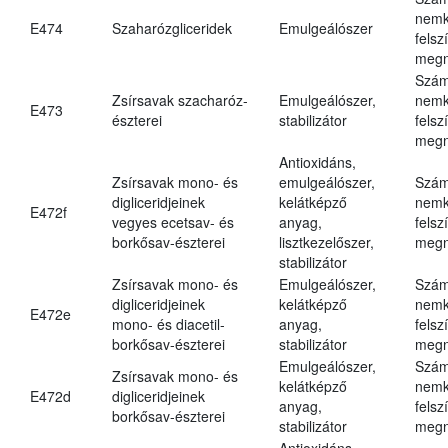
nemk
E474
Szaharózgliceridek
Emulgeálószer
felsz
megn
Szám
Zsírsavak szacharóz-
Emulgeálószer,
nemk
E473
észterei
stabilizátor
felsz
megn
Antioxidáns,
Zsírsavak mono- és
emulgeálószer,
Szám
digliceridjeinek
kelátképző
nemk
E472f
vegyes ecetsav- és
anyag,
felsz
borkősav-észterei
lisztkezelőszer,
megn
stabilizátor
Zsírsavak mono- és
Emulgeálószer,
Szám
digliceridjeinek
kelátképző
nemk
E472e
mono- és diacetil-
anyag,
felsz
borkősav-észterei
stabilizátor
megn
Emulgeálószer,
Szám
Zsírsavak mono- és
kelátképző
nemk
E472d
digliceridjeinek
anyag,
felsz
borkősav-észterei
stabilizátor
megn
Antioxidáns,