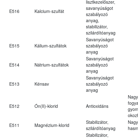
lisztkezelőszer,
savanyúságot
E516
Kalcium-szulfát
szabályozó
anyag,
stabilizátor,
szilárdítóanyag
Savanyúságot
E515
Kálium-szulfátok
szabályozó
anyag
Savanyúságot
E514
Nátrium-szulfátok
szabályozó
anyag
Savanyúságot
E513
Kénsav
szabályozó
anyag
Nagy
fogy
E512
Ón(II)-klorid
Antioxidáns
gyom
okoz
Stabilizátor,
Nagy
E511
Magnézium-klorid
szilárdítóanyag
hasm
Stabilizátor,