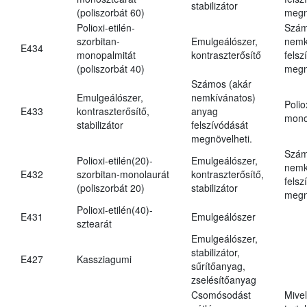
stabilizátor
(poliszorbát 60)
megn
Polioxi-etilén-
Szám
szorbitan-
Emulgeálószer,
nemk
E434
monopalmitát
kontraszterősítő
felsz
(poliszorbát 40)
megn
Számos (akár
Emulgeálószer,
nemkívánatos)
Polio
E433
kontraszterősítő,
anyag
mono
stabilizátor
felszívódását
megnövelheti.
Szám
Polioxi-etilén(20)-
Emulgeálószer,
nemk
E432
szorbitan-monolaurát
kontraszterősítő,
felsz
(poliszorbát 20)
stabilizátor
megn
Polioxi-etilén(40)-
E431
Emulgeálószer
sztearát
Emulgeálószer,
stabilizátor,
E427
Kassziagumi
sűrítőanyag,
zselésítőanyag
Csomósodást
Mive