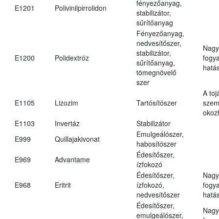
fényezőanyag,
E1201
Polivinilpirrolidon
stabilizátor,
sűrítőanyag
Fényezőanyag,
nedvesítőszer,
Nagy
stabilizátor,
E1200
Polidextróz
fogy
sűrítőanyag,
hatá
tömegnövelő
szer
A toj
E1105
Lizozim
Tartósítószer
szem
okoz
E1103
Invertáz
Stabilizátor
Emulgeálószer,
E999
Quillajakivonat
habosítószer
Édesítőszer,
E969
Advantame
ízfokozó
Édesítőszer,
Nagy
E968
Eritrit
ízfokozó,
fogy
nedvesítőszer
hatá
Édesítőszer,
Nagy
emulgeálószer,