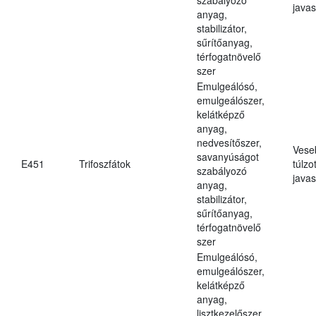
javas
anyag,
stabilizátor,
sűrítőanyag,
térfogatnövelő
szer
Emulgeálósó,
emulgeálószer,
kelátképző
anyag,
nedvesítőszer,
Vese
savanyúságot
E451
Trifoszfátok
túlzo
szabályozó
javas
anyag,
stabilizátor,
sűrítőanyag,
térfogatnövelő
szer
Emulgeálósó,
emulgeálószer,
kelátképző
anyag,
lisztkezelőszer,