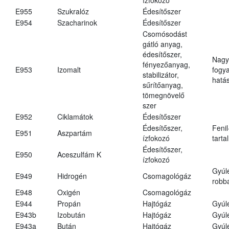
E955
Szukralóz
Édesítőszer
E954
Szacharinok
Édesítőszer
Csomósodást
gátló anyag,
édesítőszer,
Nagy
fényezőanyag,
E953
Izomalt
fogy
stabilizátor,
hatá
sűrítőanyag,
tömegnövelő
szer
E952
Ciklamátok
Édesítőszer
Édesítőszer,
Fenil
E951
Aszpartám
ízfokozó
tarta
Édesítőszer,
E950
Aceszulfám K
ízfokozó
Gyúl
E949
Hidrogén
Csomagológáz
robba
E948
Oxigén
Csomagológáz
E944
Propán
Hajtógáz
Gyúl
E943b
Izobután
Hajtógáz
Gyúl
E943a
Bután
Hajtógáz
Gyúl