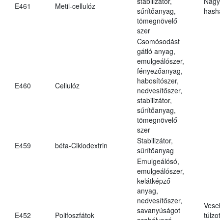
stabilizátor,
Nagy
E461
Metil-cellulóz
sűrítőanyag,
hasha
tömegnövelő
szer
Csomósodást
gátló anyag,
emulgeálószer,
fényezőanyag,
habosítószer,
E460
Cellulóz
nedvesítőszer,
stabilizátor,
sűrítőanyag,
tömegnövelő
szer
Stabilizátor,
E459
béta-Ciklodextrin
sűrítőanyag
Emulgeálósó,
emulgeálószer,
kelátképző
anyag,
nedvesítőszer,
Vese
savanyúságot
E452
Polifoszfátok
túlzo
szabályozó