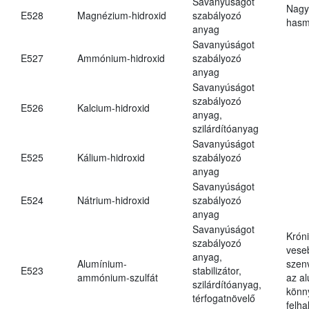
Savanyúságot
Nagy
E528
Magnézium-hidroxid
szabályozó
hasm
anyag
Savanyúságot
E527
Ammónium-hidroxid
szabályozó
anyag
Savanyúságot
szabályozó
E526
Kalcium-hidroxid
anyag,
szilárdítóanyag
Savanyúságot
E525
Kálium-hidroxid
szabályozó
anyag
Savanyúságot
E524
Nátrium-hidroxid
szabályozó
anyag
Savanyúságot
Krón
szabályozó
vese
anyag,
Alumínium-
szen
E523
stabilizátor,
ammónium-szulfát
az a
szilárdítóanyag,
könn
térfogatnövelő
felh