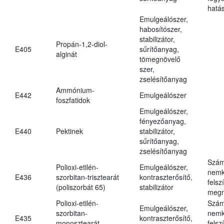
hatá
Emulgeálószer,
habosítószer,
stabilizátor,
Propán-1,2-diol-
E405
sűrítőanyag,
alginát
tömegnövelő
szer,
zselésítőanyag
Ammónium-
E442
Emulgeálószer
foszfatidok
Emulgeálószer,
fényezőanyag,
E440
Pektinek
stabilizátor,
sűrítőanyag,
zselésítőanyag
Szám
Polioxi-etilén-
Emulgeálószer,
nemk
E436
szorbitan-trisztearát
kontraszterősítő,
felsz
(poliszorbát 65)
stabilizátor
megn
Polioxi-etilén-
Szám
Emulgeálószer,
szorbitan-
nemk
E435
kontraszterősítő,
monosztearát
felsz