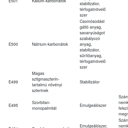
E501
Kálium-karbonátok
stabilizátor,
térfogatnövelő
szer
Csomósodást
gátló anyag,
savanyúságot
szabályozó
E500
Nátrium-karbonátok
anyag,
stabilizátor,
sűrítőanyag,
térfogatnövelő
szer
Magas
sztigmaszterin-
E499
Stabilizátor
tartalmú növényi
szterinek
Szám
Szorbitan-
nemk
E495
Emulgeálószer
monopalmitát
felsz
megn
Szám
Emulgeálószer,
nemk