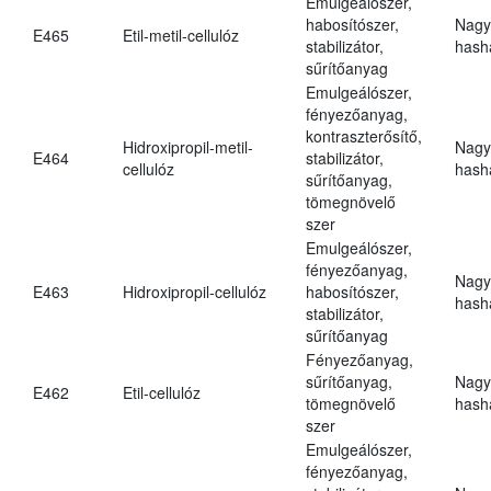
Emulgeálószer,
habosítószer,
Nagy
E465
Etil-metil-cellulóz
stabilizátor,
hasha
sűrítőanyag
Emulgeálószer,
fényezőanyag,
kontraszterősítő,
Hidroxipropil-metil-
Nagy
E464
stabilizátor,
cellulóz
hasha
sűrítőanyag,
tömegnövelő
szer
Emulgeálószer,
fényezőanyag,
Nagy
E463
Hidroxipropil-cellulóz
habosítószer,
hasha
stabilizátor,
sűrítőanyag
Fényezőanyag,
sűrítőanyag,
Nagy
E462
Etil-cellulóz
tömegnövelő
hasha
szer
Emulgeálószer,
fényezőanyag,