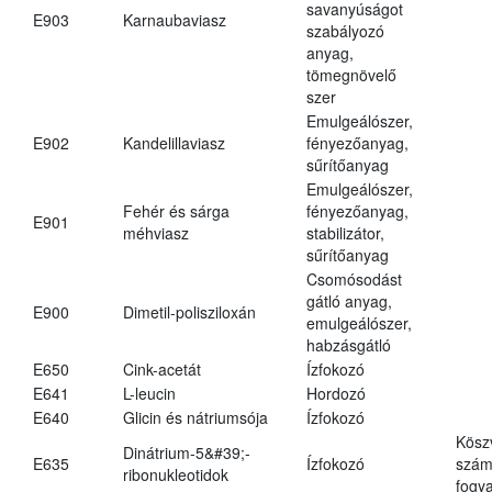
savanyúságot
E903
Karnaubaviasz
szabályozó
anyag,
tömegnövelő
szer
Emulgeálószer,
E902
Kandelillaviasz
fényezőanyag,
sűrítőanyag
Emulgeálószer,
Fehér és sárga
fényezőanyag,
E901
méhviasz
stabilizátor,
sűrítőanyag
Csomósodást
gátló anyag,
E900
Dimetil-polisziloxán
emulgeálószer,
habzásgátló
E650
Cink-acetát
Ízfokozó
E641
L-leucin
Hordozó
E640
Glicin és nátriumsója
Ízfokozó
Kösz
Dinátrium-5&#39;-
E635
Ízfokozó
számá
ribonukleotidok
fogya