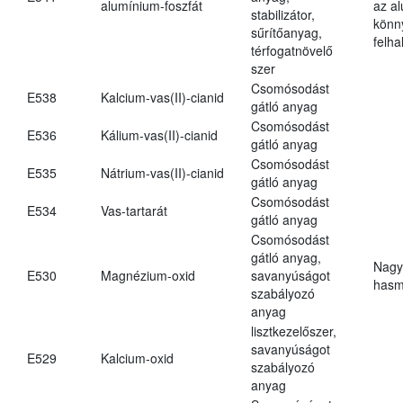
alumínium-foszfát
az a
stabilizátor,
könn
sűrítőanyag,
felh
térfogatnövelő
szer
Csomósodást
E538
Kalcium-vas(II)-cianid
gátló anyag
Csomósodást
E536
Kálium-vas(II)-cianid
gátló anyag
Csomósodást
E535
Nátrium-vas(II)-cianid
gátló anyag
Csomósodást
E534
Vas-tartarát
gátló anyag
Csomósodást
gátló anyag,
Nagy
E530
Magnézium-oxid
savanyúságot
hasm
szabályozó
anyag
lisztkezelőszer,
savanyúságot
E529
Kalcium-oxid
szabályozó
anyag