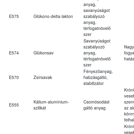
anyag,
savanyúságot
E575
Glükono-delta-lakton
szabályozó
anyag,
térfogatnövelő
szer
Savanyúságot
szabályozó
Nagy
E574
Glükonsav
anyag,
fogy
térfogatnövelő
hatá
szer
Fényezőanyag,
E570
Zsírsavak
habzásgátló,
stabilizátor
Krón
vese
Kálium-alumínium-
Csomósodást
szen
E555
szilikát
gátló anyag
az a
könn
felh
Krón
vese