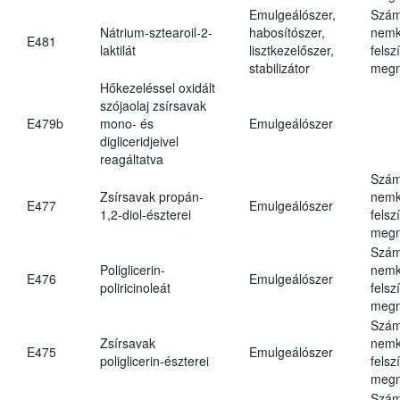
Emulgeálószer,
Szám
Nátrium-sztearoil-2-
habosítószer,
nemk
E481
laktilát
lisztkezelőszer,
felsz
stabilizátor
megn
Hőkezeléssel oxidált
szójaolaj zsírsavak
E479b
mono- és
Emulgeálószer
digliceridjeivel
reagáltatva
Szám
Zsírsavak propán-
nemk
E477
Emulgeálószer
1,2-diol-észterei
felsz
megn
Szám
Poliglicerin-
nemk
E476
Emulgeálószer
poliricinoleát
felsz
megn
Szám
Zsírsavak
nemk
E475
Emulgeálószer
poliglicerin-észterei
felsz
megn
Szám