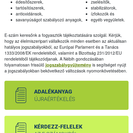
édesítőszerek,
zselésítők,
tartósítószerek,
stabilizátorok,
antioxidánsok,
ízfokozók és
savanyúságot szabályozó anyagok,
egyéb vegyületek.
E-szám keresőnk a fogyasztók tájékoztatására szolgál. Kérjük,
hogy az élelmiszeripari vállalkozók minden esetben az aktuálisan
hatályos jogszabályokból, az Európai Parlament és a Tanács
1333/2008/EK rendeletéből, valamint a Bizottság 231/2012/EU
rendeletéből tájékozódjanak. A Nébih gondozásában
folyamatosan frissülő
jogszabálygyűjtemény
is segítséget nyújt
a jogszabályokban bekövetkező változások nyomonkövetésében.
ADALÉKANYAG
ÚJRAÉRTÉKELÉS
KÉRDEZZ-FELELEK