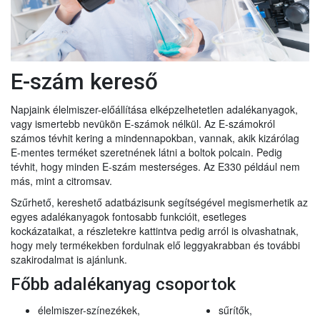
E-szám kereső
Napjaink élelmiszer-előállítása elképzelhetetlen adalékanyagok,
vagy ismertebb nevükön E-számok nélkül. Az E-számokról
számos tévhit kering a mindennapokban, vannak, akik kizárólag
E-mentes terméket szeretnének látni a boltok polcain. Pedig
tévhit, hogy minden E-szám mesterséges. Az E330 például nem
más, mint a citromsav.
Szűrhető, kereshető adatbázisunk segítségével megismerhetik az
egyes adalékanyagok fontosabb funkcióit, esetleges
kockázataikat, a részletekre kattintva pedig arról is olvashatnak,
hogy mely termékekben fordulnak elő leggyakrabban és további
szakirodalmat is ajánlunk.
Főbb adalékanyag csoportok
élelmiszer-színezékek,
sűrítők,