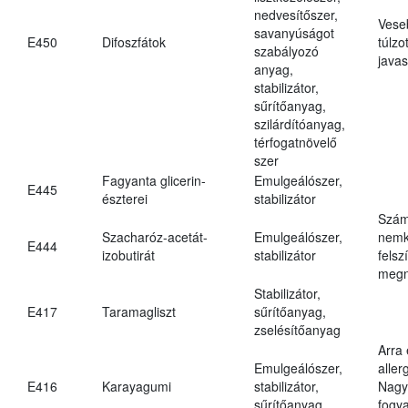
nedvesítőszer,
Vese
savanyúságot
E450
Difoszfátok
túlzo
szabályozó
javas
anyag,
stabilizátor,
sűrítőanyag,
szilárdítóanyag,
térfogatnövelő
szer
Fagyanta glicerin-
Emulgeálószer,
E445
észterei
stabilizátor
Szám
Szacharóz-acetát-
Emulgeálószer,
nemk
E444
izobutirát
stabilizátor
felsz
megn
Stabilizátor,
E417
Taramagliszt
sűrítőanyag,
zselésítőanyag
Arra
Emulgeálószer,
aller
E416
Karayagumi
stabilizátor,
Nagy
sűrítőanyag
fogy