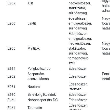
fogy
E967
Xilit
nedvesítőszer,
hatá
stabilizátor,
adha
sűrítőanyag
édesítőszer,
Nagy
E966
Laktit
emulgeálószer,
fogy
sűrítőanyag
hatá
Édesítőszer,
emulgeálószer,
nedvesítőszer,
Nagy
E965
Maltitok
stabilizátor,
fogy
sűrítőanyag,
hatá
tömegnövelő
szer
E964
Poliglucitszirup
Édesítőszer
Aszpartám-
Fenil
E962
Édesítőszer
aceszulfámsó
tarta
Édesítőszer,
E961
Neotám
ízfokozó
E960
Szteviol glikozidok
Édesítőszer
E959
Neoheszperidin DC
Édesítőszer
Édesítőszer,
E957
Taumatin
ízfokozó