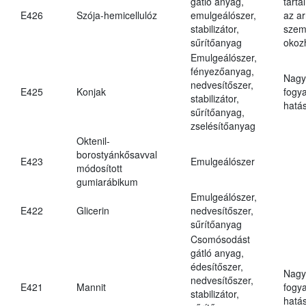
gátló anyag,
tarta
E426
Szója-hemicellulóz
emulgeálószer,
az ar
stabilizátor,
szem
sűrítőanyag
okoz
Emulgeálószer,
fényezőanyag,
Nagy
nedvesítőszer,
E425
Konjak
fogy
stabilizátor,
hatá
sűrítőanyag,
zselésítőanyag
Oktenil-
borostyánkősavval
E423
Emulgeálószer
módosított
gumiarábikum
Emulgeálószer,
E422
Glicerin
nedvesítőszer,
sűrítőanyag
Csomósodást
gátló anyag,
édesítőszer,
Nagy
nedvesítőszer,
E421
Mannit
fogy
stabilizátor,
hatá