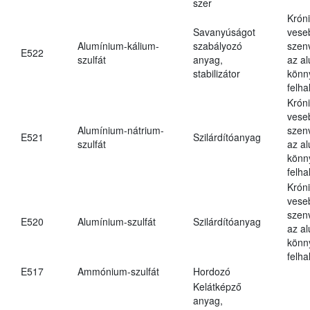
szer
Krón
Savanyúságot
vese
Alumínium-kálium-
szabályozó
szen
E522
szulfát
anyag,
az a
stabilizátor
könn
felh
Krón
vese
Alumínium-nátrium-
szen
E521
Szilárdítóanyag
szulfát
az a
könn
felh
Krón
vese
szen
E520
Alumínium-szulfát
Szilárdítóanyag
az a
könn
felh
E517
Ammónium-szulfát
Hordozó
Kelátképző
anyag,