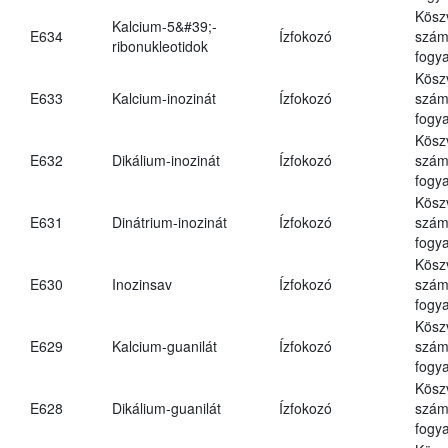
Kösz
Kalcium-5&#39;-
E634
Ízfokozó
számá
ribonukleotidok
fogya
Kösz
E633
Kalcium-inozinát
Ízfokozó
számá
fogya
Kösz
E632
Dikálium-inozinát
Ízfokozó
számá
fogya
Kösz
E631
Dinátrium-inozinát
Ízfokozó
számá
fogya
Kösz
E630
Inozinsav
Ízfokozó
számá
fogya
Kösz
E629
Kalcium-guanilát
Ízfokozó
számá
fogya
Kösz
E628
Dikálium-guanilát
Ízfokozó
számá
fogya