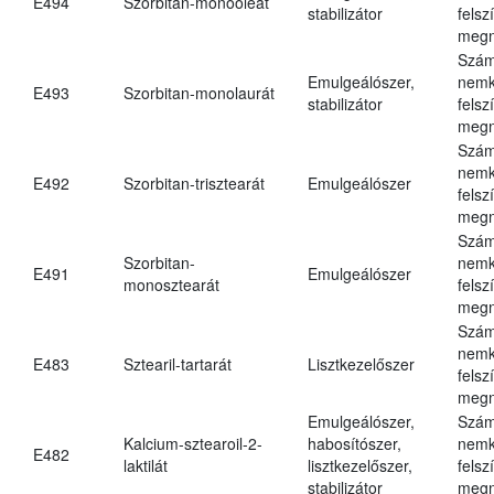
E494
Szorbitan-monooleát
stabilizátor
felsz
megn
Szám
Emulgeálószer,
nemk
E493
Szorbitan-monolaurát
stabilizátor
felsz
megn
Szám
nemk
E492
Szorbitan-trisztearát
Emulgeálószer
felsz
megn
Szám
Szorbitan-
nemk
E491
Emulgeálószer
monosztearát
felsz
megn
Szám
nemk
E483
Sztearil-tartarát
Lisztkezelőszer
felsz
megn
Emulgeálószer,
Szám
Kalcium-sztearoil-2-
habosítószer,
nemk
E482
laktilát
lisztkezelőszer,
felsz
stabilizátor
megn