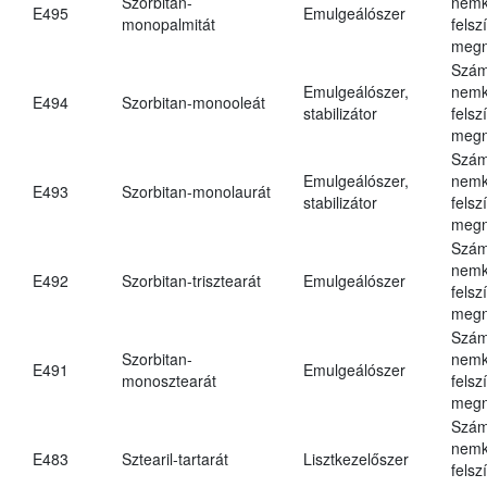
Szorbitan-
nemk
E495
Emulgeálószer
monopalmitát
felsz
megn
Szám
Emulgeálószer,
nemk
E494
Szorbitan-monooleát
stabilizátor
felsz
megn
Szám
Emulgeálószer,
nemk
E493
Szorbitan-monolaurát
stabilizátor
felsz
megn
Szám
nemk
E492
Szorbitan-trisztearát
Emulgeálószer
felsz
megn
Szám
Szorbitan-
nemk
E491
Emulgeálószer
monosztearát
felsz
megn
Szám
nemk
E483
Sztearil-tartarát
Lisztkezelőszer
felsz