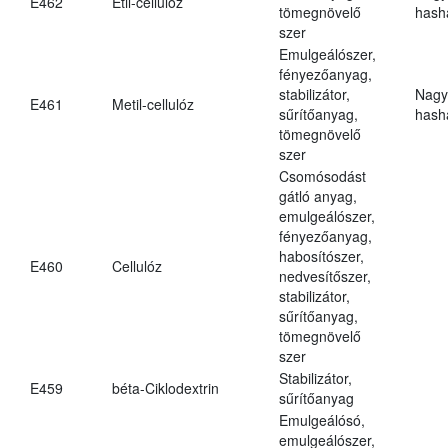
E462
Etil-cellulóz
tömegnövelő
hasha
szer
Emulgeálószer,
fényezőanyag,
stabilizátor,
Nagy
E461
Metil-cellulóz
sűrítőanyag,
hasha
tömegnövelő
szer
Csomósodást
gátló anyag,
emulgeálószer,
fényezőanyag,
habosítószer,
E460
Cellulóz
nedvesítőszer,
stabilizátor,
sűrítőanyag,
tömegnövelő
szer
Stabilizátor,
E459
béta-Ciklodextrin
sűrítőanyag
Emulgeálósó,
emulgeálószer,