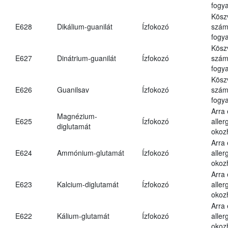
fogya
Kösz
E628
Dikálium-guanilát
Ízfokozó
számá
fogya
Kösz
E627
Dinátrium-guanilát
Ízfokozó
számá
fogya
Kösz
E626
Guanilsav
Ízfokozó
számá
fogya
Arra
Magnézium-
E625
Ízfokozó
aller
diglutamát
okoz
Arra
E624
Ammónium-glutamát
Ízfokozó
aller
okoz
Arra
E623
Kalcium-diglutamát
Ízfokozó
aller
okoz
Arra
E622
Kálium-glutamát
Ízfokozó
aller
okoz