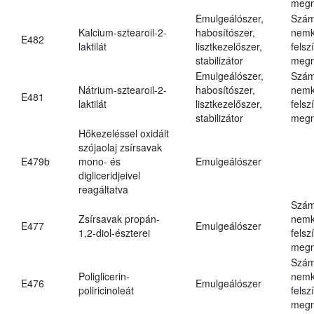
megn
Emulgeálószer,
Szám
Kalcium-sztearoil-2-
habosítószer,
nemk
E482
laktilát
lisztkezelőszer,
felsz
stabilizátor
megn
Emulgeálószer,
Szám
Nátrium-sztearoil-2-
habosítószer,
nemk
E481
laktilát
lisztkezelőszer,
felsz
stabilizátor
megn
Hőkezeléssel oxidált
szójaolaj zsírsavak
E479b
mono- és
Emulgeálószer
digliceridjeivel
reagáltatva
Szám
Zsírsavak propán-
nemk
E477
Emulgeálószer
1,2-diol-észterei
felsz
megn
Szám
Poliglicerin-
nemk
E476
Emulgeálószer
poliricinoleát
felsz
megn