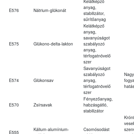
Kelátképző
anyag,
E576
Nátrium-glükonát
stabilizátor,
sűrítőanyag
Kelátképző
anyag,
savanyúságot
E575
Glükono-delta-lakton
szabályozó
anyag,
térfogatnövelő
szer
Savanyúságot
szabályozó
Nagy
E574
Glükonsav
anyag,
fogy
térfogatnövelő
hatá
szer
Fényezőanyag,
E570
Zsírsavak
habzásgátló,
stabilizátor
Krón
vese
Kálium-alumínium-
Csomósodást
szen
E555