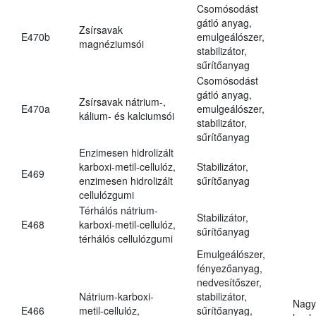
Csomósodást
gátló anyag,
Zsírsavak
E470b
emulgeálószer,
magnéziumsói
stabilizátor,
sűrítőanyag
Csomósodást
gátló anyag,
Zsírsavak nátrium-,
E470a
emulgeálószer,
kálium- és kalciumsói
stabilizátor,
sűrítőanyag
Enzimesen hidrolizált
karboxi-metil-cellulóz,
Stabilizátor,
E469
enzimesen hidrolizált
sűrítőanyag
cellulózgumi
Térhálós nátrium-
Stabilizátor,
E468
karboxi-metil-cellulóz,
sűrítőanyag
térhálós cellulózgumi
Emulgeálószer,
fényezőanyag,
nedvesítőszer,
Nátrium-karboxi-
stabilizátor,
Nagy
E466
metil-cellulóz,
sűrítőanyag,