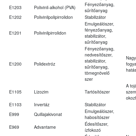
Fényezőanyag,
E1203
Polivinil-alkohol (PVA)
sűrítőanyag
E1202
Polivinilpolipirrolidon
Stabilizátor
Emulgeálószer,
fényezőanyag,
E1201
Polivinilpirrolidon
stabilizátor,
sűrítőanyag
Fényezőanyag,
nedvesítőszer,
Nagy
stabilizátor,
E1200
Polidextróz
fogy
sűrítőanyag,
hatá
tömegnövelő
szer
A toj
E1105
Lizozim
Tartósítószer
szem
okoz
E1103
Invertáz
Stabilizátor
Emulgeálószer,
E999
Quillajakivonat
habosítószer
Édesítőszer,
E969
Advantame
ízfokozó