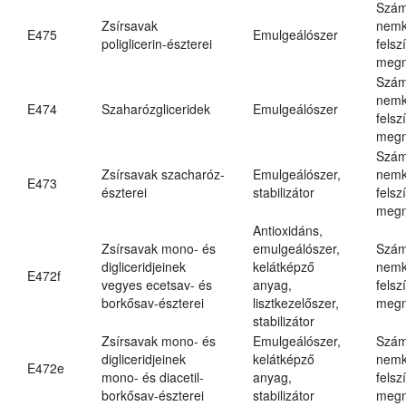
Szám
Zsírsavak
nemk
E475
Emulgeálószer
poliglicerin-észterei
felsz
megn
Szám
nemk
E474
Szaharózgliceridek
Emulgeálószer
felsz
megn
Szám
Zsírsavak szacharóz-
Emulgeálószer,
nemk
E473
észterei
stabilizátor
felsz
megn
Antioxidáns,
Zsírsavak mono- és
emulgeálószer,
Szám
digliceridjeinek
kelátképző
nemk
E472f
vegyes ecetsav- és
anyag,
felsz
borkősav-észterei
lisztkezelőszer,
megn
stabilizátor
Zsírsavak mono- és
Emulgeálószer,
Szám
digliceridjeinek
kelátképző
nemk
E472e
mono- és diacetil-
anyag,
felsz
borkősav-észterei
stabilizátor
megn