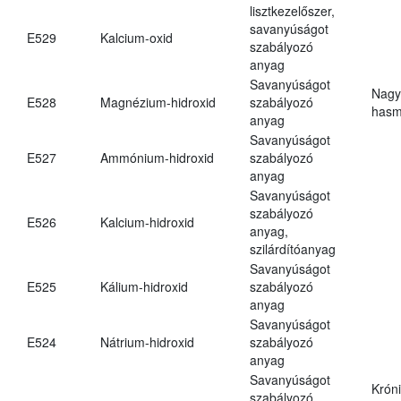
lisztkezelőszer,
savanyúságot
E529
Kalcium-oxid
szabályozó
anyag
Savanyúságot
Nagy
E528
Magnézium-hidroxid
szabályozó
hasm
anyag
Savanyúságot
E527
Ammónium-hidroxid
szabályozó
anyag
Savanyúságot
szabályozó
E526
Kalcium-hidroxid
anyag,
szilárdítóanyag
Savanyúságot
E525
Kálium-hidroxid
szabályozó
anyag
Savanyúságot
E524
Nátrium-hidroxid
szabályozó
anyag
Savanyúságot
Krón
szabályozó