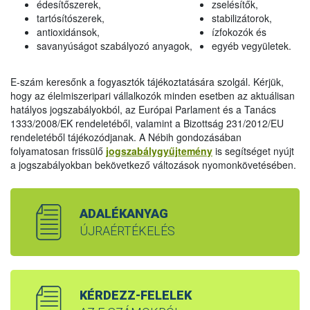
édesítőszerek,
zselésítők,
tartósítószerek,
stabilizátorok,
antioxidánsok,
ízfokozók és
savanyúságot szabályozó anyagok,
egyéb vegyületek.
E-szám keresőnk a fogyasztók tájékoztatására szolgál. Kérjük,
hogy az élelmiszeripari vállalkozók minden esetben az aktuálisan
hatályos jogszabályokból, az Európai Parlament és a Tanács
1333/2008/EK rendeletéből, valamint a Bizottság 231/2012/EU
rendeletéből tájékozódjanak. A Nébih gondozásában
folyamatosan frissülő
jogszabálygyűjtemény
is segítséget nyújt
a jogszabályokban bekövetkező változások nyomonkövetésében.
ADALÉKANYAG
ÚJRAÉRTÉKELÉS
KÉRDEZZ-FELELEK