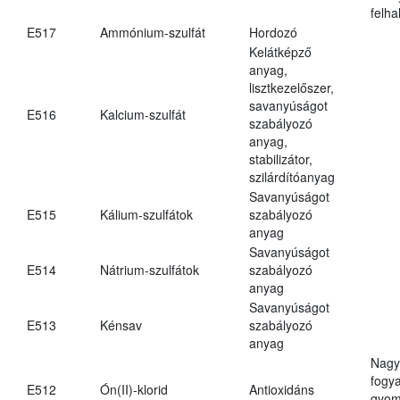
felh
E517
Ammónium-szulfát
Hordozó
Kelátképző
anyag,
lisztkezelőszer,
savanyúságot
E516
Kalcium-szulfát
szabályozó
anyag,
stabilizátor,
szilárdítóanyag
Savanyúságot
E515
Kálium-szulfátok
szabályozó
anyag
Savanyúságot
E514
Nátrium-szulfátok
szabályozó
anyag
Savanyúságot
E513
Kénsav
szabályozó
anyag
Nagy
fogy
E512
Ón(II)-klorid
Antioxidáns
gyom