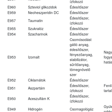
ízfokozó
E960
Szteviol glikozidok
Édesítőszer
E959
Neoheszperidin DC
Édesítőszer
Édesítőszer,
E957
Taumatin
ízfokozó
E955
Szukralóz
Édesítőszer
E954
Szacharinok
Édesítőszer
Csomósodást
gátló anyag,
édesítőszer,
Nagy
fényezőanyag,
E953
Izomalt
fogy
stabilizátor,
hatá
sűrítőanyag,
tömegnövelő
szer
E952
Ciklamátok
Édesítőszer
Édesítőszer,
Fenil
E951
Aszpartám
ízfokozó
tarta
Édesítőszer,
E950
Aceszulfám K
ízfokozó
Gyúl
E949
Hidrogén
Csomagológáz
robba