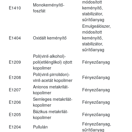
módosított
Monokeményítő-
E1410
keményítő,
foszfát
stabilizátor,
sűrítőanyag
Emulgeálószer,
módosított
E1404
Oxidált keményítő
keményítő,
stabilizátor,
sűrítőanyag
Poli(vinil-alkohol)-
E1209
poli(etilénglikol) ojtott
Fényezőanyag
kopolimer
Poli(vinil-pirrolidon)-
E1208
Fényezőanyag
vinil-acetát kopolimer
Anionos metakrilát-
E1207
Fényezőanyag
kopolimer
Semleges metakrilát-
E1206
Fényezőanyag
kopolimer
Bázikus metakrilát-
E1205
Fényezőanyag
kopolimer
Fényezőanyag,
E1204
Pullulán
sűrítőanyag