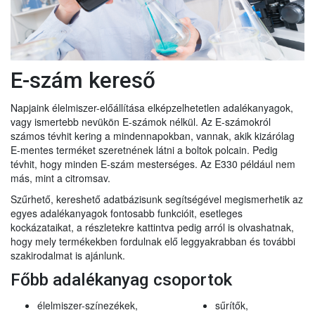
E-szám kereső
Napjaink élelmiszer-előállítása elképzelhetetlen adalékanyagok,
vagy ismertebb nevükön E-számok nélkül. Az E-számokról
számos tévhit kering a mindennapokban, vannak, akik kizárólag
E-mentes terméket szeretnének látni a boltok polcain. Pedig
tévhit, hogy minden E-szám mesterséges. Az E330 például nem
más, mint a citromsav.
Szűrhető, kereshető adatbázisunk segítségével megismerhetik az
egyes adalékanyagok fontosabb funkcióit, esetleges
kockázataikat, a részletekre kattintva pedig arról is olvashatnak,
hogy mely termékekben fordulnak elő leggyakrabban és további
szakirodalmat is ajánlunk.
Főbb adalékanyag csoportok
élelmiszer-színezékek,
sűrítők,