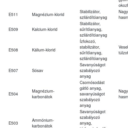
okoz
Stabilizátor,
Nagy
E511
Magnézium-klorid
szilárdítóanyag
hasm
Stabilizátor,
E509
Kalcium-klorid
sűrítőanyag,
szilárdítóanyag
Ízfokozó,
stabilizátor,
Vese
E508
Kálium-klorid
sűrítőanyag,
túlzo
szilárdítóanyag
Savanyúságot
E507
Sósav
szabályozó
anyag
Csomósodást
gátló anyag,
Magnézium-
Nagy
E504
savanyúságot
karbonátok
hasm
szabályozó
anyag
Savanyúságot
szabályozó
Ammónium-
E503
anyag,
karbonátok