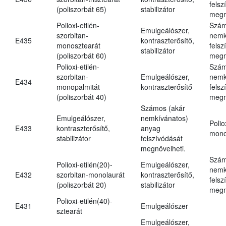
felsz
(poliszorbát 65)
stabilizátor
megn
Polioxi-etilén-
Szám
Emulgeálószer,
szorbitan-
nemk
E435
kontraszterősítő,
monosztearát
felsz
stabilizátor
(poliszorbát 60)
megn
Polioxi-etilén-
Szám
szorbitan-
Emulgeálószer,
nemk
E434
monopalmitát
kontraszterősítő
felsz
(poliszorbát 40)
megn
Számos (akár
Emulgeálószer,
nemkívánatos)
Polio
E433
kontraszterősítő,
anyag
mono
stabilizátor
felszívódását
megnövelheti.
Szám
Polioxi-etilén(20)-
Emulgeálószer,
nemk
E432
szorbitan-monolaurát
kontraszterősítő,
felsz
(poliszorbát 20)
stabilizátor
megn
Polioxi-etilén(40)-
E431
Emulgeálószer
sztearát
Emulgeálószer,