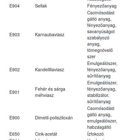
E904
Sellak
Fényezőanyag
Csomósodást
gátló anyag,
fényezőanyag,
savanyúságot
E903
Karnaubaviasz
szabályozó
anyag,
tömegnövelő
szer
Emulgeálószer,
E902
Kandelillaviasz
fényezőanyag,
sűrítőanyag
Emulgeálószer,
Fehér és sárga
fényezőanyag,
E901
méhviasz
stabilizátor,
sűrítőanyag
Csomósodást
gátló anyag,
E900
Dimetil-polisziloxán
emulgeálószer,
habzásgátló
E650
Cink-acetát
Ízfokozó