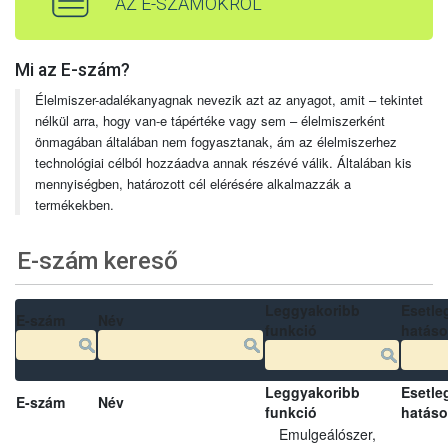
AZ E-SZÁMOKRÓL
Mi az E-szám?
Élelmiszer-adalékanyagnak nevezik azt az anyagot, amit – tekintet
nélkül arra, hogy van-e tápértéke vagy sem – élelmiszerként
önmagában általában nem fogyasztanak, ám az élelmiszerhez
technológiai célból hozzáadva annak részévé válik. Általában kis
mennyiségben, határozott cél elérésére alkalmazzák a
termékekben.
E-szám kereső
Leggyakoribb
Esetle
E-szám
Név
funkció
hatás
Leggyakoribb
Esetle
E-szám
Név
funkció
hatás
Emulgeálószer,