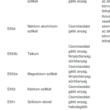
szilikát
gátló anyag
az a
könn
felh
Krón
vese
Nátrium-alumínium-
Csomósodást
szen
E554
szilikát
gátló anyag
az a
könn
felh
Csomósodást
gátló anyag,
E553b
Talkum
fényezőanyag,
sűrítőanyag
Csomósodást
gátló anyag,
E553a
Magnézium-szilikát
fényezőanyag,
sűrítőanyag
Csomósodást
E552
Kalcium-szilikát
gátló anyag
Csomósodást
E551
Szilícium-dioxid
gátló anyag,
habzásgátló