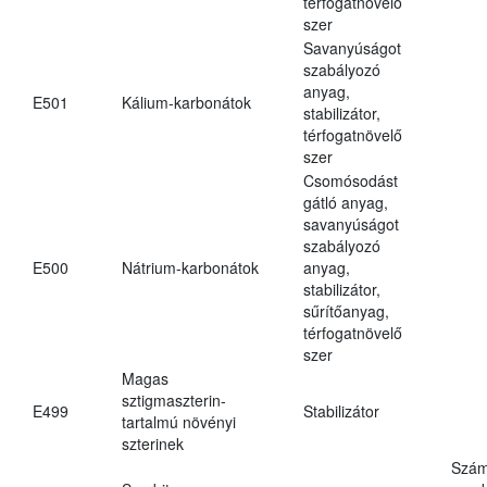
térfogatnövelő
szer
Savanyúságot
szabályozó
anyag,
E501
Kálium-karbonátok
stabilizátor,
térfogatnövelő
szer
Csomósodást
gátló anyag,
savanyúságot
szabályozó
E500
Nátrium-karbonátok
anyag,
stabilizátor,
sűrítőanyag,
térfogatnövelő
szer
Magas
sztigmaszterin-
E499
Stabilizátor
tartalmú növényi
szterinek
Szám