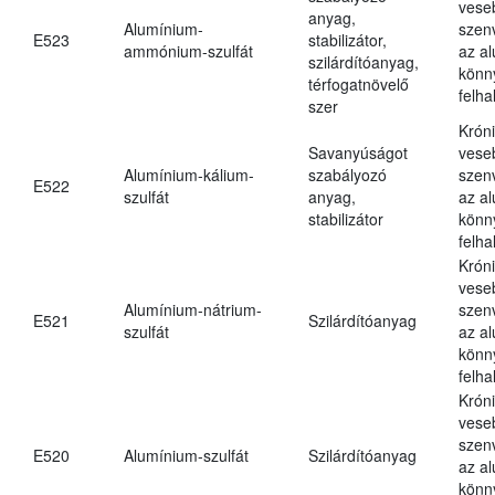
vese
anyag,
Alumínium-
szen
E523
stabilizátor,
ammónium-szulfát
az a
szilárdítóanyag,
könn
térfogatnövelő
felh
szer
Krón
Savanyúságot
vese
Alumínium-kálium-
szabályozó
szen
E522
szulfát
anyag,
az a
stabilizátor
könn
felh
Krón
vese
Alumínium-nátrium-
szen
E521
Szilárdítóanyag
szulfát
az a
könn
felh
Krón
vese
szen
E520
Alumínium-szulfát
Szilárdítóanyag
az a
könn