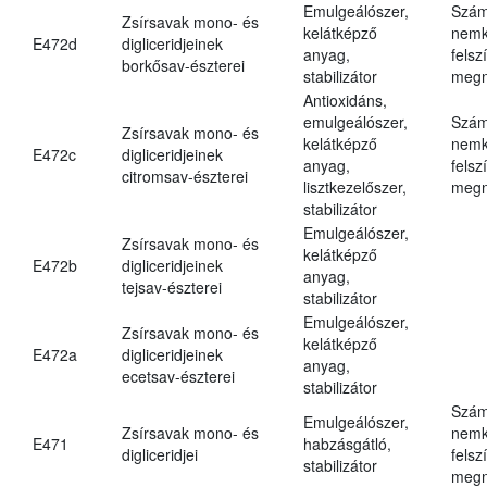
Emulgeálószer,
Szám
Zsírsavak mono- és
kelátképző
nemk
E472d
digliceridjeinek
anyag,
felsz
borkősav-észterei
stabilizátor
megn
Antioxidáns,
emulgeálószer,
Szám
Zsírsavak mono- és
kelátképző
nemk
E472c
digliceridjeinek
anyag,
felsz
citromsav-észterei
lisztkezelőszer,
megn
stabilizátor
Emulgeálószer,
Zsírsavak mono- és
kelátképző
E472b
digliceridjeinek
anyag,
tejsav-észterei
stabilizátor
Emulgeálószer,
Zsírsavak mono- és
kelátképző
E472a
digliceridjeinek
anyag,
ecetsav-észterei
stabilizátor
Szám
Emulgeálószer,
Zsírsavak mono- és
nemk
E471
habzásgátló,
digliceridjei
felsz
stabilizátor
megn