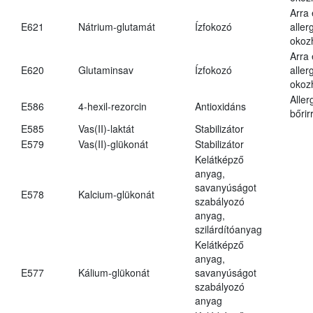
Arra
E621
Nátrium-glutamát
Ízfokozó
aller
okoz
Arra
E620
Glutaminsav
Ízfokozó
aller
okoz
Aller
E586
4-hexil-rezorcin
Antioxidáns
bőrir
E585
Vas(II)-laktát
Stabilizátor
E579
Vas(II)-glükonát
Stabilizátor
Kelátképző
anyag,
savanyúságot
E578
Kalcium-glükonát
szabályozó
anyag,
szilárdítóanyag
Kelátképző
anyag,
E577
Kálium-glükonát
savanyúságot
szabályozó
anyag