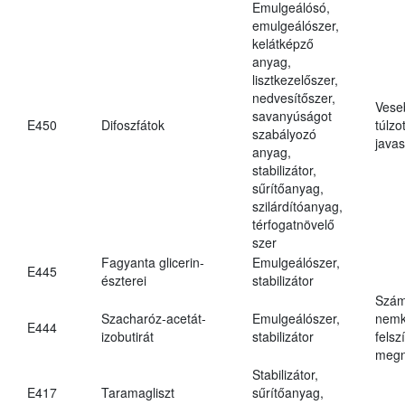
Emulgeálósó,
emulgeálószer,
kelátképző
anyag,
lisztkezelőszer,
nedvesítőszer,
Vese
savanyúságot
E450
Difoszfátok
túlzo
szabályozó
javas
anyag,
stabilizátor,
sűrítőanyag,
szilárdítóanyag,
térfogatnövelő
szer
Fagyanta glicerin-
Emulgeálószer,
E445
észterei
stabilizátor
Szám
Szacharóz-acetát-
Emulgeálószer,
nemk
E444
izobutirát
stabilizátor
felsz
megn
Stabilizátor,
E417
Taramagliszt
sűrítőanyag,