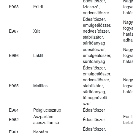
Édesítőszer,
Nagy
E968
Eritrit
ízfokozó,
fogy
nedvesítőszer
hatá
Édesítőszer,
Nagy
emulgeálószer,
fogy
E967
Xilit
nedvesítőszer,
hatá
stabilizátor,
adha
sűrítőanyag
édesítőszer,
Nagy
E966
Laktit
emulgeálószer,
fogy
sűrítőanyag
hatá
Édesítőszer,
emulgeálószer,
nedvesítőszer,
Nagy
E965
Maltitok
stabilizátor,
fogy
sűrítőanyag,
hatá
tömegnövelő
szer
E964
Poliglucitszirup
Édesítőszer
Aszpartám-
Fenil
E962
Édesítőszer
aceszulfámsó
tarta
Édesítőszer,
E961
Neotám