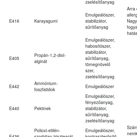
zselésítőanyag
Arra
Emulgeálószer,
aller
E416
Karayagumi
stabilizátor,
Nagy
sűrítőanyag
fogy
hatá
Emulgeálószer,
habosítószer,
stabilizátor,
Propán-1,2-diol-
E405
sűrítőanyag,
alginát
tömegnövelő
szer,
zselésítőanyag
Ammónium-
E442
Emulgeálószer
foszfatidok
Emulgeálószer,
fényezőanyag,
E440
Pektinek
stabilizátor,
sűrítőanyag,
zselésítőanyag
Szám
Polioxi-etilén-
Emulgeálószer,
nemk
E436
szorbitan-trisztearát
kontraszterősítő,