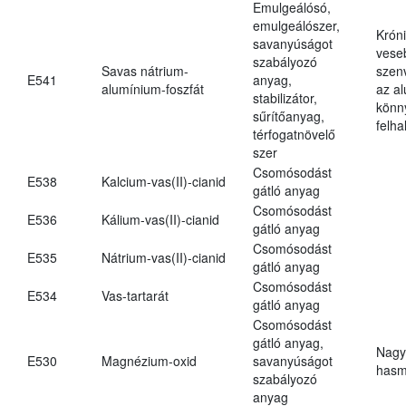
Emulgeálósó,
emulgeálószer,
Krón
savanyúságot
vese
szabályozó
Savas nátrium-
szen
E541
anyag,
alumínium-foszfát
az a
stabilizátor,
könn
sűrítőanyag,
felh
térfogatnövelő
szer
Csomósodást
E538
Kalcium-vas(II)-cianid
gátló anyag
Csomósodást
E536
Kálium-vas(II)-cianid
gátló anyag
Csomósodást
E535
Nátrium-vas(II)-cianid
gátló anyag
Csomósodást
E534
Vas-tartarát
gátló anyag
Csomósodást
gátló anyag,
Nagy
E530
Magnézium-oxid
savanyúságot
hasm
szabályozó
anyag