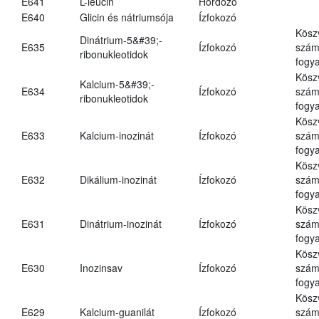
E641
L-leucin
Hordozó
E640
Glicin és nátriumsója
Ízfokozó
Kösz
Dinátrium-5&#39;-
E635
Ízfokozó
számá
ribonukleotidok
fogya
Kösz
Kalcium-5&#39;-
E634
Ízfokozó
számá
ribonukleotidok
fogya
Kösz
E633
Kalcium-inozinát
Ízfokozó
számá
fogya
Kösz
E632
Dikálium-inozinát
Ízfokozó
számá
fogya
Kösz
E631
Dinátrium-inozinát
Ízfokozó
számá
fogya
Kösz
E630
Inozinsav
Ízfokozó
számá
fogya
Kösz
E629
Kalcium-guanilát
Ízfokozó
számá