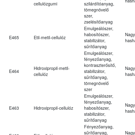
hasha
cellulózgumi
szilárdítóanyag,
tömegnövelő
szer,
zselésítőanyag
Emulgeálószer,
habosítószer,
Nagy
E465
Etil-metil-cellulóz
stabilizátor,
hasha
sűrítőanyag
Emulgeálószer,
fényezőanyag,
kontraszterősítő,
Hidroxipropil-metil-
Nagy
E464
stabilizátor,
cellulóz
hasha
sűrítőanyag,
tömegnövelő
szer
Emulgeálószer,
fényezőanyag,
Nagy
E463
Hidroxipropil-cellulóz
habosítószer,
hasha
stabilizátor,
sűrítőanyag
Fényezőanyag,
sűrítőanyag,
Nagy