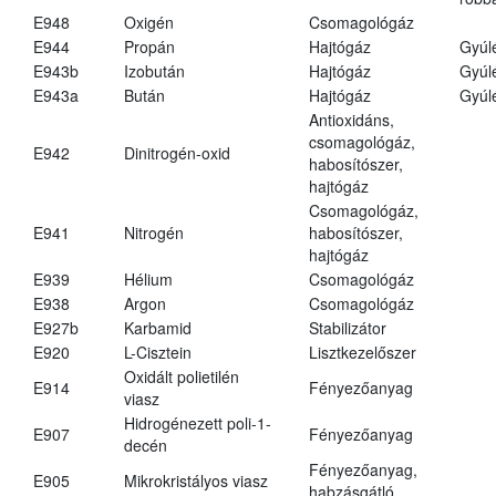
E948
Oxigén
Csomagológáz
E944
Propán
Hajtógáz
Gyúl
E943b
Izobután
Hajtógáz
Gyúl
E943a
Bután
Hajtógáz
Gyúl
Antioxidáns,
csomagológáz,
E942
Dinitrogén-oxid
habosítószer,
hajtógáz
Csomagológáz,
E941
Nitrogén
habosítószer,
hajtógáz
E939
Hélium
Csomagológáz
E938
Argon
Csomagológáz
E927b
Karbamid
Stabilizátor
E920
L-Cisztein
Lisztkezelőszer
Oxidált polietilén
E914
Fényezőanyag
viasz
Hidrogénezett poli-1-
E907
Fényezőanyag
decén
Fényezőanyag,
E905
Mikrokristályos viasz
habzásgátló