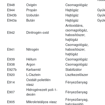
E948
Oxigén
Csomagológáz
E944
Propán
Hajtógáz
Gyúl
E943b
Izobután
Hajtógáz
Gyúl
E943a
Bután
Hajtógáz
Gyúl
Antioxidáns,
csomagológáz,
E942
Dinitrogén-oxid
habosítószer,
hajtógáz
Csomagológáz,
E941
Nitrogén
habosítószer,
hajtógáz
E939
Hélium
Csomagológáz
E938
Argon
Csomagológáz
E927b
Karbamid
Stabilizátor
E920
L-Cisztein
Lisztkezelőszer
Oxidált polietilén
E914
Fényezőanyag
viasz
Hidrogénezett poli-1-
E907
Fényezőanyag
decén
Fényezőanyag,
E905
Mikrokristályos viasz
habzásgátló