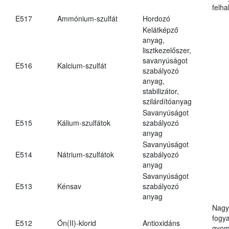
felh
E517
Ammónium-szulfát
Hordozó
Kelátképző
anyag,
lisztkezelőszer,
savanyúságot
E516
Kalcium-szulfát
szabályozó
anyag,
stabilizátor,
szilárdítóanyag
Savanyúságot
E515
Kálium-szulfátok
szabályozó
anyag
Savanyúságot
E514
Nátrium-szulfátok
szabályozó
anyag
Savanyúságot
E513
Kénsav
szabályozó
anyag
Nagy
fogy
E512
Ón(II)-klorid
Antioxidáns
gyom