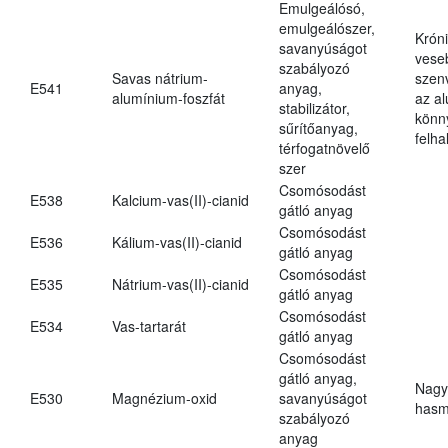
Emulgeálósó,
emulgeálószer,
Krón
savanyúságot
vese
szabályozó
Savas nátrium-
szen
E541
anyag,
alumínium-foszfát
az a
stabilizátor,
könn
sűrítőanyag,
felh
térfogatnövelő
szer
Csomósodást
E538
Kalcium-vas(II)-cianid
gátló anyag
Csomósodást
E536
Kálium-vas(II)-cianid
gátló anyag
Csomósodást
E535
Nátrium-vas(II)-cianid
gátló anyag
Csomósodást
E534
Vas-tartarát
gátló anyag
Csomósodást
gátló anyag,
Nagy
E530
Magnézium-oxid
savanyúságot
hasm
szabályozó
anyag