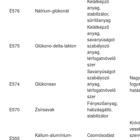
Kelátképző
anyag,
E576
Nátrium-glükonát
stabilizátor,
sűrítőanyag
Kelátképző
anyag,
savanyúságot
E575
Glükono-delta-lakton
szabályozó
anyag,
térfogatnövelő
szer
Savanyúságot
szabályozó
Nagy
E574
Glükonsav
anyag,
fogy
térfogatnövelő
hatá
szer
Fényezőanyag,
E570
Zsírsavak
habzásgátló,
stabilizátor
Krón
vese
Kálium-alumínium-
Csomósodást
szen
E555