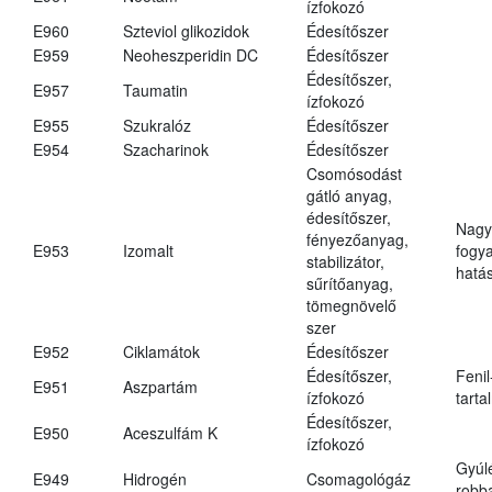
ízfokozó
E960
Szteviol glikozidok
Édesítőszer
E959
Neoheszperidin DC
Édesítőszer
Édesítőszer,
E957
Taumatin
ízfokozó
E955
Szukralóz
Édesítőszer
E954
Szacharinok
Édesítőszer
Csomósodást
gátló anyag,
édesítőszer,
Nagy
fényezőanyag,
E953
Izomalt
fogy
stabilizátor,
hatá
sűrítőanyag,
tömegnövelő
szer
E952
Ciklamátok
Édesítőszer
Édesítőszer,
Fenil
E951
Aszpartám
ízfokozó
tarta
Édesítőszer,
E950
Aceszulfám K
ízfokozó
Gyúl
E949
Hidrogén
Csomagológáz
robba