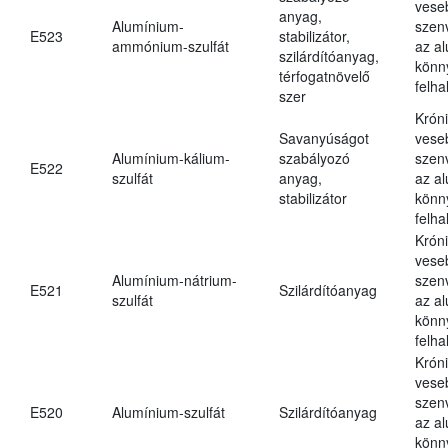
vese
anyag,
Alumínium-
szen
E523
stabilizátor,
ammónium-szulfát
az a
szilárdítóanyag,
könn
térfogatnövelő
felh
szer
Krón
Savanyúságot
vese
Alumínium-kálium-
szabályozó
szen
E522
szulfát
anyag,
az a
stabilizátor
könn
felh
Krón
vese
Alumínium-nátrium-
szen
E521
Szilárdítóanyag
szulfát
az a
könn
felh
Krón
vese
szen
E520
Alumínium-szulfát
Szilárdítóanyag
az a
könn