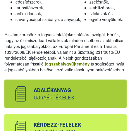
édesítőszerek,
zselésítők,
tartósítószerek,
stabilizátorok,
antioxidánsok,
ízfokozók és
savanyúságot szabályozó anyagok,
egyéb vegyületek.
E-szám keresőnk a fogyasztók tájékoztatására szolgál. Kérjük,
hogy az élelmiszeripari vállalkozók minden esetben az aktuálisan
hatályos jogszabályokból, az Európai Parlament és a Tanács
1333/2008/EK rendeletéből, valamint a Bizottság 231/2012/EU
rendeletéből tájékozódjanak. A Nébih gondozásában
folyamatosan frissülő
jogszabálygyűjtemény
is segítséget nyújt
a jogszabályokban bekövetkező változások nyomonkövetésében.
ADALÉKANYAG
ÚJRAÉRTÉKELÉS
KÉRDEZZ-FELELEK