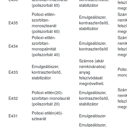
felsz
(poliszorbát 65)
stabilizátor
megn
Polioxi-etilén-
Szám
Emulgeálószer,
szorbitan-
nemk
E435
kontraszterősítő,
monosztearát
felsz
stabilizátor
(poliszorbát 60)
megn
Polioxi-etilén-
Szám
szorbitan-
Emulgeálószer,
nemk
E434
monopalmitát
kontraszterősítő
felsz
(poliszorbát 40)
megn
Számos (akár
Emulgeálószer,
nemkívánatos)
Polio
E433
kontraszterősítő,
anyag
mono
stabilizátor
felszívódását
megnövelheti.
Szám
Polioxi-etilén(20)-
Emulgeálószer,
nemk
E432
szorbitan-monolaurát
kontraszterősítő,
felsz
(poliszorbát 20)
stabilizátor
megn
Polioxi-etilén(40)-
E431
Emulgeálószer
sztearát
Emulgeálószer,