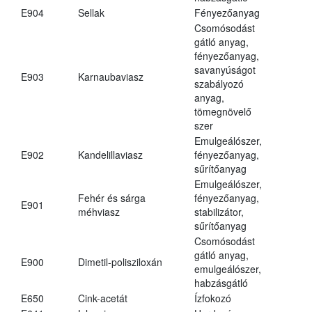
E904
Sellak
Fényezőanyag
Csomósodást
gátló anyag,
fényezőanyag,
savanyúságot
E903
Karnaubaviasz
szabályozó
anyag,
tömegnövelő
szer
Emulgeálószer,
E902
Kandelillaviasz
fényezőanyag,
sűrítőanyag
Emulgeálószer,
Fehér és sárga
fényezőanyag,
E901
méhviasz
stabilizátor,
sűrítőanyag
Csomósodást
gátló anyag,
E900
Dimetil-polisziloxán
emulgeálószer,
habzásgátló
E650
Cink-acetát
Ízfokozó