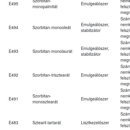
Szorbitan-
nemk
E495
Emulgeálószer
monopalmitát
felsz
megn
Szám
Emulgeálószer,
nemk
E494
Szorbitan-monooleát
stabilizátor
felsz
megn
Szám
Emulgeálószer,
nemk
E493
Szorbitan-monolaurát
stabilizátor
felsz
megn
Szám
nemk
E492
Szorbitan-trisztearát
Emulgeálószer
felsz
megn
Szám
Szorbitan-
nemk
E491
Emulgeálószer
monosztearát
felsz
megn
Szám
nemk
E483
Sztearil-tartarát
Lisztkezelőszer
felsz