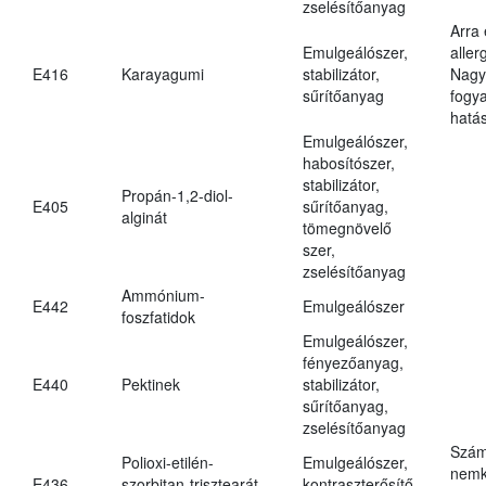
zselésítőanyag
Arra
Emulgeálószer,
aller
E416
Karayagumi
stabilizátor,
Nagy
sűrítőanyag
fogy
hatá
Emulgeálószer,
habosítószer,
stabilizátor,
Propán-1,2-diol-
E405
sűrítőanyag,
alginát
tömegnövelő
szer,
zselésítőanyag
Ammónium-
E442
Emulgeálószer
foszfatidok
Emulgeálószer,
fényezőanyag,
E440
Pektinek
stabilizátor,
sűrítőanyag,
zselésítőanyag
Szám
Polioxi-etilén-
Emulgeálószer,
nemk
E436
szorbitan-trisztearát
kontraszterősítő,