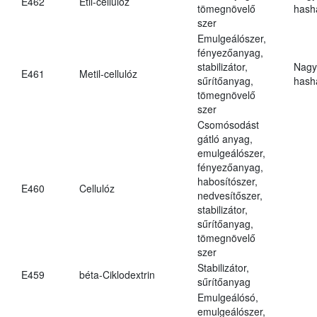
E462
Etil-cellulóz
tömegnövelő
hasha
szer
Emulgeálószer,
fényezőanyag,
stabilizátor,
Nagy
E461
Metil-cellulóz
sűrítőanyag,
hasha
tömegnövelő
szer
Csomósodást
gátló anyag,
emulgeálószer,
fényezőanyag,
habosítószer,
E460
Cellulóz
nedvesítőszer,
stabilizátor,
sűrítőanyag,
tömegnövelő
szer
Stabilizátor,
E459
béta-Ciklodextrin
sűrítőanyag
Emulgeálósó,
emulgeálószer,