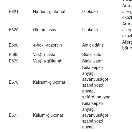
Arra
E621
Nátrium-glutamát
Ízfokozó
aller
okoz
Arra
E620
Glutaminsav
Ízfokozó
aller
okoz
Aller
E586
4-hexil-rezorcin
Antioxidáns
bőrir
E585
Vas(II)-laktát
Stabilizátor
E579
Vas(II)-glükonát
Stabilizátor
Kelátképző
anyag,
savanyúságot
E578
Kalcium-glükonát
szabályozó
anyag,
szilárdítóanyag
Kelátképző
anyag,
E577
Kálium-glükonát
savanyúságot
szabályozó
anyag