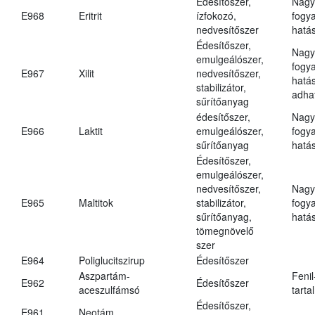
Édesítőszer,
Nagy
E968
Eritrit
ízfokozó,
fogy
nedvesítőszer
hatá
Édesítőszer,
Nagy
emulgeálószer,
fogy
E967
Xilit
nedvesítőszer,
hatá
stabilizátor,
adha
sűrítőanyag
édesítőszer,
Nagy
E966
Laktit
emulgeálószer,
fogy
sűrítőanyag
hatá
Édesítőszer,
emulgeálószer,
nedvesítőszer,
Nagy
E965
Maltitok
stabilizátor,
fogy
sűrítőanyag,
hatá
tömegnövelő
szer
E964
Poliglucitszirup
Édesítőszer
Aszpartám-
Fenil
E962
Édesítőszer
aceszulfámsó
tarta
Édesítőszer,
E961
Neotám