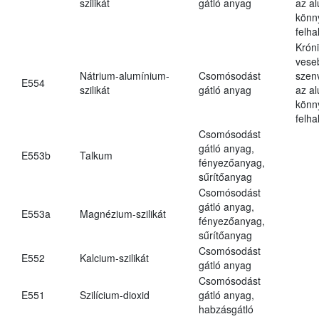
szilikát
gátló anyag
az a
könn
felh
Krón
vese
Nátrium-alumínium-
Csomósodást
szen
E554
szilikát
gátló anyag
az a
könn
felh
Csomósodást
gátló anyag,
E553b
Talkum
fényezőanyag,
sűrítőanyag
Csomósodást
gátló anyag,
E553a
Magnézium-szilikát
fényezőanyag,
sűrítőanyag
Csomósodást
E552
Kalcium-szilikát
gátló anyag
Csomósodást
E551
Szilícium-dioxid
gátló anyag,
habzásgátló