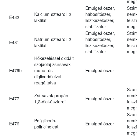
megn
Emulgeálószer,
Szám
Kalcium-sztearoil-2-
habosítószer,
nemk
E482
laktilát
lisztkezelőszer,
felsz
stabilizátor
megn
Emulgeálószer,
Szám
Nátrium-sztearoil-2-
habosítószer,
nemk
E481
laktilát
lisztkezelőszer,
felsz
stabilizátor
megn
Hőkezeléssel oxidált
szójaolaj zsírsavak
E479b
mono- és
Emulgeálószer
digliceridjeivel
reagáltatva
Szám
Zsírsavak propán-
nemk
E477
Emulgeálószer
1,2-diol-észterei
felsz
megn
Szám
Poliglicerin-
nemk
E476
Emulgeálószer
poliricinoleát
felsz
megn