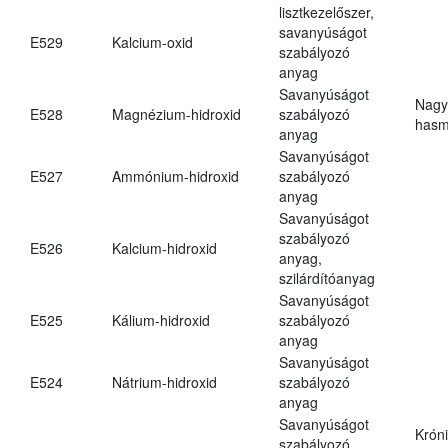
lisztkezelőszer,
savanyúságot
E529
Kalcium-oxid
szabályozó
anyag
Savanyúságot
Nagy
E528
Magnézium-hidroxid
szabályozó
hasm
anyag
Savanyúságot
E527
Ammónium-hidroxid
szabályozó
anyag
Savanyúságot
szabályozó
E526
Kalcium-hidroxid
anyag,
szilárdítóanyag
Savanyúságot
E525
Kálium-hidroxid
szabályozó
anyag
Savanyúságot
E524
Nátrium-hidroxid
szabályozó
anyag
Savanyúságot
Krón
szabályozó