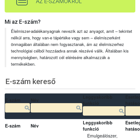
AZ E-SZÁMOKRÓL
Mi az E-szám?
Élelmiszer-adalékanyagnak nevezik azt az anyagot, amit – tekintet
nélkül arra, hogy van-e tápértéke vagy sem – élelmiszerként
önmagában általában nem fogyasztanak, ám az élelmiszerhez
technológiai célból hozzáadva annak részévé válik. Általában kis
mennyiségben, határozott cél elérésére alkalmazzák a
termékekben.
E-szám kereső
Leggyakoribb
Esetle
E-szám
Név
funkció
hatás
Leggyakoribb
Esetle
E-szám
Név
funkció
hatás
Emulgeálószer,