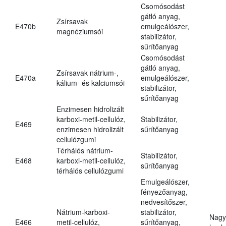
Csomósodást
gátló anyag,
Zsírsavak
E470b
emulgeálószer,
magnéziumsói
stabilizátor,
sűrítőanyag
Csomósodást
gátló anyag,
Zsírsavak nátrium-,
E470a
emulgeálószer,
kálium- és kalciumsói
stabilizátor,
sűrítőanyag
Enzimesen hidrolizált
karboxi-metil-cellulóz,
Stabilizátor,
E469
enzimesen hidrolizált
sűrítőanyag
cellulózgumi
Térhálós nátrium-
Stabilizátor,
E468
karboxi-metil-cellulóz,
sűrítőanyag
térhálós cellulózgumi
Emulgeálószer,
fényezőanyag,
nedvesítőszer,
Nátrium-karboxi-
stabilizátor,
Nagy
E466
metil-cellulóz,
sűrítőanyag,