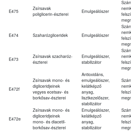
Szám
Zsírsavak
nemk
E475
Emulgeálószer
poliglicerin-észterei
felsz
megn
Szám
nemk
E474
Szaharózgliceridek
Emulgeálószer
felsz
megn
Szám
Zsírsavak szacharóz-
Emulgeálószer,
nemk
E473
észterei
stabilizátor
felsz
megn
Antioxidáns,
Zsírsavak mono- és
emulgeálószer,
Szám
digliceridjeinek
kelátképző
nemk
E472f
vegyes ecetsav- és
anyag,
felsz
borkősav-észterei
lisztkezelőszer,
megn
stabilizátor
Zsírsavak mono- és
Emulgeálószer,
Szám
digliceridjeinek
kelátképző
nemk
E472e
mono- és diacetil-
anyag,
felsz
borkősav-észterei
stabilizátor
megn