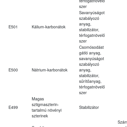
térfogatnövelő
szer
Savanyúságot
szabályozó
anyag,
E501
Kálium-karbonátok
stabilizátor,
térfogatnövelő
szer
Csomósodást
gátló anyag,
savanyúságot
szabályozó
E500
Nátrium-karbonátok
anyag,
stabilizátor,
sűrítőanyag,
térfogatnövelő
szer
Magas
sztigmaszterin-
E499
Stabilizátor
tartalmú növényi
szterinek
Szám