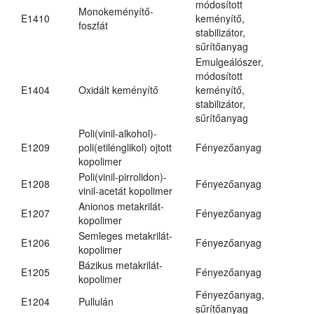
módosított
Monokeményítő-
E1410
keményítő,
foszfát
stabilizátor,
sűrítőanyag
Emulgeálószer,
módosított
E1404
Oxidált keményítő
keményítő,
stabilizátor,
sűrítőanyag
Poli(vinil-alkohol)-
E1209
poli(etilénglikol) ojtott
Fényezőanyag
kopolimer
Poli(vinil-pirrolidon)-
E1208
Fényezőanyag
vinil-acetát kopolimer
Anionos metakrilát-
E1207
Fényezőanyag
kopolimer
Semleges metakrilát-
E1206
Fényezőanyag
kopolimer
Bázikus metakrilát-
E1205
Fényezőanyag
kopolimer
Fényezőanyag,
E1204
Pullulán
sűrítőanyag