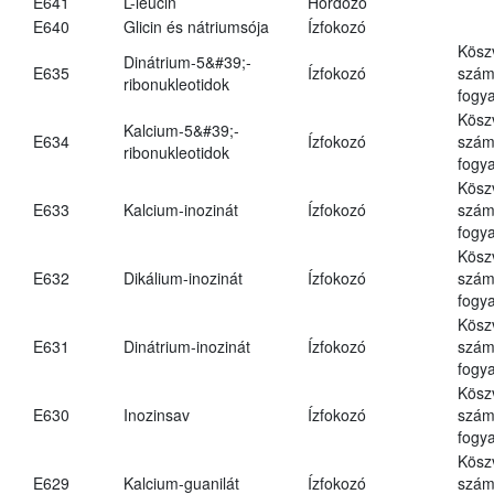
E641
L-leucin
Hordozó
E640
Glicin és nátriumsója
Ízfokozó
Kösz
Dinátrium-5&#39;-
E635
Ízfokozó
számá
ribonukleotidok
fogya
Kösz
Kalcium-5&#39;-
E634
Ízfokozó
számá
ribonukleotidok
fogya
Kösz
E633
Kalcium-inozinát
Ízfokozó
számá
fogya
Kösz
E632
Dikálium-inozinát
Ízfokozó
számá
fogya
Kösz
E631
Dinátrium-inozinát
Ízfokozó
számá
fogya
Kösz
E630
Inozinsav
Ízfokozó
számá
fogya
Kösz
E629
Kalcium-guanilát
Ízfokozó
számá