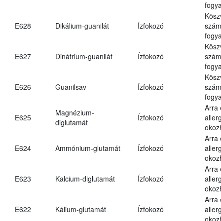
fogya
Kösz
E628
Dikálium-guanilát
Ízfokozó
számá
fogya
Kösz
E627
Dinátrium-guanilát
Ízfokozó
számá
fogya
Kösz
E626
Guanilsav
Ízfokozó
számá
fogya
Arra
Magnézium-
E625
Ízfokozó
aller
diglutamát
okoz
Arra
E624
Ammónium-glutamát
Ízfokozó
aller
okoz
Arra
E623
Kalcium-diglutamát
Ízfokozó
aller
okoz
Arra
E622
Kálium-glutamát
Ízfokozó
aller
okoz