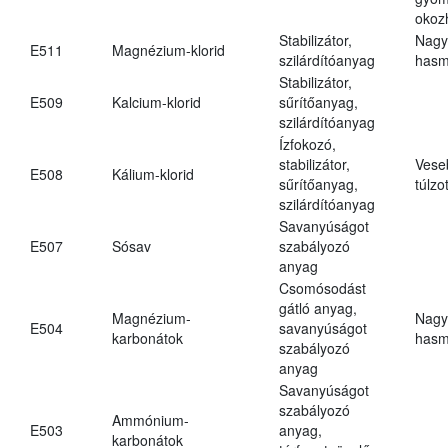
okoz
Stabilizátor,
Nagy
E511
Magnézium-klorid
szilárdítóanyag
hasm
Stabilizátor,
E509
Kalcium-klorid
sűrítőanyag,
szilárdítóanyag
Ízfokozó,
stabilizátor,
Vese
E508
Kálium-klorid
sűrítőanyag,
túlzo
szilárdítóanyag
Savanyúságot
E507
Sósav
szabályozó
anyag
Csomósodást
gátló anyag,
Magnézium-
Nagy
E504
savanyúságot
karbonátok
hasm
szabályozó
anyag
Savanyúságot
szabályozó
Ammónium-
E503
anyag,
karbonátok