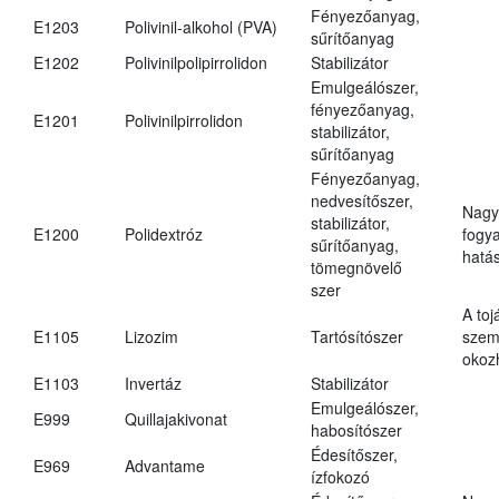
Fényezőanyag,
E1203
Polivinil-alkohol (PVA)
sűrítőanyag
E1202
Polivinilpolipirrolidon
Stabilizátor
Emulgeálószer,
fényezőanyag,
E1201
Polivinilpirrolidon
stabilizátor,
sűrítőanyag
Fényezőanyag,
nedvesítőszer,
Nagy
stabilizátor,
E1200
Polidextróz
fogy
sűrítőanyag,
hatá
tömegnövelő
szer
A toj
E1105
Lizozim
Tartósítószer
szem
okoz
E1103
Invertáz
Stabilizátor
Emulgeálószer,
E999
Quillajakivonat
habosítószer
Édesítőszer,
E969
Advantame
ízfokozó