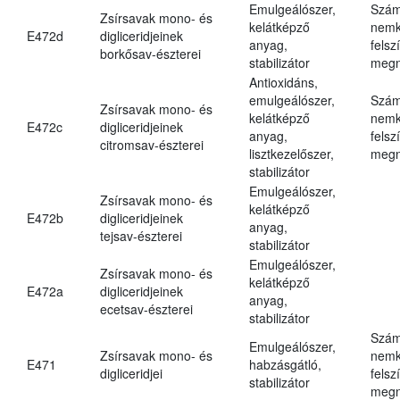
Emulgeálószer,
Szám
Zsírsavak mono- és
kelátképző
nemk
E472d
digliceridjeinek
anyag,
felsz
borkősav-észterei
stabilizátor
megn
Antioxidáns,
emulgeálószer,
Szám
Zsírsavak mono- és
kelátképző
nemk
E472c
digliceridjeinek
anyag,
felsz
citromsav-észterei
lisztkezelőszer,
megn
stabilizátor
Emulgeálószer,
Zsírsavak mono- és
kelátképző
E472b
digliceridjeinek
anyag,
tejsav-észterei
stabilizátor
Emulgeálószer,
Zsírsavak mono- és
kelátképző
E472a
digliceridjeinek
anyag,
ecetsav-észterei
stabilizátor
Szám
Emulgeálószer,
Zsírsavak mono- és
nemk
E471
habzásgátló,
digliceridjei
felsz
stabilizátor
megn