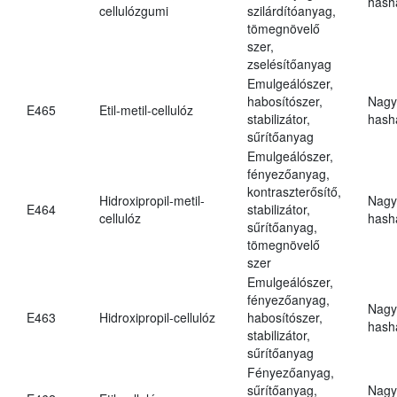
hasha
cellulózgumi
szilárdítóanyag,
tömegnövelő
szer,
zselésítőanyag
Emulgeálószer,
habosítószer,
Nagy
E465
Etil-metil-cellulóz
stabilizátor,
hasha
sűrítőanyag
Emulgeálószer,
fényezőanyag,
kontraszterősítő,
Hidroxipropil-metil-
Nagy
E464
stabilizátor,
cellulóz
hasha
sűrítőanyag,
tömegnövelő
szer
Emulgeálószer,
fényezőanyag,
Nagy
E463
Hidroxipropil-cellulóz
habosítószer,
hasha
stabilizátor,
sűrítőanyag
Fényezőanyag,
sűrítőanyag,
Nagy