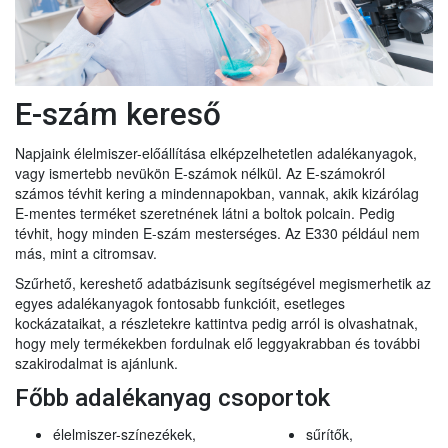
E-szám kereső
Napjaink élelmiszer-előállítása elképzelhetetlen adalékanyagok,
vagy ismertebb nevükön E-számok nélkül. Az E-számokról
számos tévhit kering a mindennapokban, vannak, akik kizárólag
E-mentes terméket szeretnének látni a boltok polcain. Pedig
tévhit, hogy minden E-szám mesterséges. Az E330 például nem
más, mint a citromsav.
Szűrhető, kereshető adatbázisunk segítségével megismerhetik az
egyes adalékanyagok fontosabb funkcióit, esetleges
kockázataikat, a részletekre kattintva pedig arról is olvashatnak,
hogy mely termékekben fordulnak elő leggyakrabban és további
szakirodalmat is ajánlunk.
Főbb adalékanyag csoportok
élelmiszer-színezékek,
sűrítők,