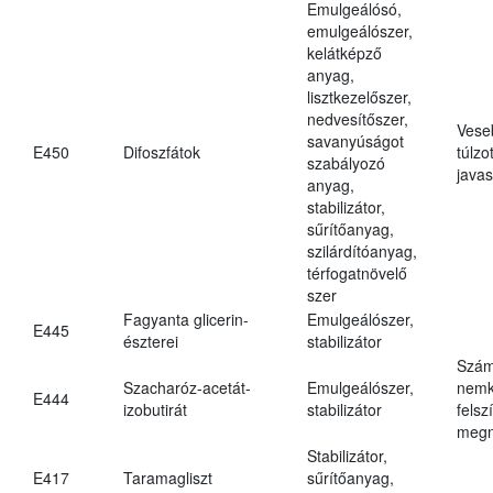
Emulgeálósó,
emulgeálószer,
kelátképző
anyag,
lisztkezelőszer,
nedvesítőszer,
Vese
savanyúságot
E450
Difoszfátok
túlzo
szabályozó
javas
anyag,
stabilizátor,
sűrítőanyag,
szilárdítóanyag,
térfogatnövelő
szer
Fagyanta glicerin-
Emulgeálószer,
E445
észterei
stabilizátor
Szám
Szacharóz-acetát-
Emulgeálószer,
nemk
E444
izobutirát
stabilizátor
felsz
megn
Stabilizátor,
E417
Taramagliszt
sűrítőanyag,