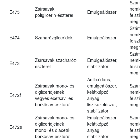
Szám
Zsírsavak
nemk
E475
Emulgeálószer
poliglicerin-észterei
felsz
megn
Szám
nemk
E474
Szaharózgliceridek
Emulgeálószer
felsz
megn
Szám
Zsírsavak szacharóz-
Emulgeálószer,
nemk
E473
észterei
stabilizátor
felsz
megn
Antioxidáns,
Zsírsavak mono- és
emulgeálószer,
Szám
digliceridjeinek
kelátképző
nemk
E472f
vegyes ecetsav- és
anyag,
felsz
borkősav-észterei
lisztkezelőszer,
megn
stabilizátor
Zsírsavak mono- és
Emulgeálószer,
Szám
digliceridjeinek
kelátképző
nemk
E472e
mono- és diacetil-
anyag,
felsz
borkősav-észterei
stabilizátor
megn