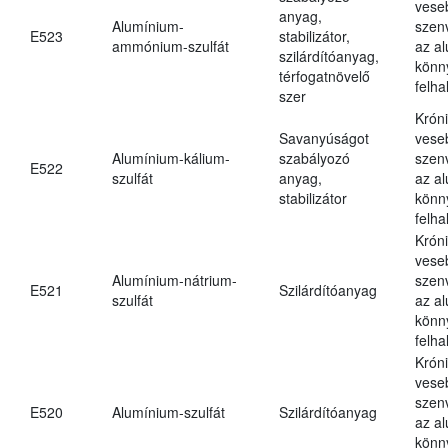
vese
anyag,
Alumínium-
szen
E523
stabilizátor,
ammónium-szulfát
az a
szilárdítóanyag,
könn
térfogatnövelő
felh
szer
Krón
Savanyúságot
vese
Alumínium-kálium-
szabályozó
szen
E522
szulfát
anyag,
az a
stabilizátor
könn
felh
Krón
vese
Alumínium-nátrium-
szen
E521
Szilárdítóanyag
szulfát
az a
könn
felh
Krón
vese
szen
E520
Alumínium-szulfát
Szilárdítóanyag
az a
könn