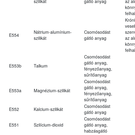
szilikát
gátló anyag
az a
könn
felh
Krón
vese
Nátrium-alumínium-
Csomósodást
szen
E554
szilikát
gátló anyag
az a
könn
felh
Csomósodást
gátló anyag,
E553b
Talkum
fényezőanyag,
sűrítőanyag
Csomósodást
gátló anyag,
E553a
Magnézium-szilikát
fényezőanyag,
sűrítőanyag
Csomósodást
E552
Kalcium-szilikát
gátló anyag
Csomósodást
E551
Szilícium-dioxid
gátló anyag,
habzásgátló