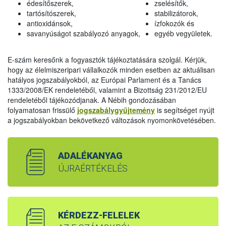
édesítőszerek,
zselésítők,
tartósítószerek,
stabilizátorok,
antioxidánsok,
ízfokozók és
savanyúságot szabályozó anyagok,
egyéb vegyületek.
E-szám keresőnk a fogyasztók tájékoztatására szolgál. Kérjük,
hogy az élelmiszeripari vállalkozók minden esetben az aktuálisan
hatályos jogszabályokból, az Európai Parlament és a Tanács
1333/2008/EK rendeletéből, valamint a Bizottság 231/2012/EU
rendeletéből tájékozódjanak. A Nébih gondozásában
folyamatosan frissülő
jogszabálygyűjtemény
is segítséget nyújt
a jogszabályokban bekövetkező változások nyomonkövetésében.
ADALÉKANYAG
ÚJRAÉRTÉKELÉS
KÉRDEZZ-FELELEK