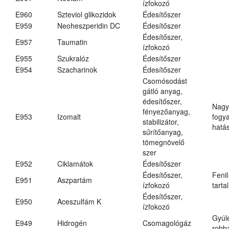
ízfokozó
E960
Szteviol glikozidok
Édesítőszer
E959
Neoheszperidin DC
Édesítőszer
Édesítőszer,
E957
Taumatin
ízfokozó
E955
Szukralóz
Édesítőszer
E954
Szacharinok
Édesítőszer
Csomósodást
gátló anyag,
édesítőszer,
Nagy
fényezőanyag,
E953
Izomalt
fogy
stabilizátor,
hatá
sűrítőanyag,
tömegnövelő
szer
E952
Ciklamátok
Édesítőszer
Édesítőszer,
Fenil
E951
Aszpartám
ízfokozó
tarta
Édesítőszer,
E950
Aceszulfám K
ízfokozó
Gyúl
E949
Hidrogén
Csomagológáz
robba