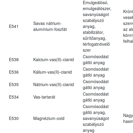
Emulgeálósó,
emulgeálószer,
Krón
savanyúságot
vese
szabályozó
Savas nátrium-
szen
E541
anyag,
alumínium-foszfát
az a
stabilizátor,
könn
sűrítőanyag,
felh
térfogatnövelő
szer
Csomósodást
E538
Kalcium-vas(II)-cianid
gátló anyag
Csomósodást
E536
Kálium-vas(II)-cianid
gátló anyag
Csomósodást
E535
Nátrium-vas(II)-cianid
gátló anyag
Csomósodást
E534
Vas-tartarát
gátló anyag
Csomósodást
gátló anyag,
Nagy
E530
Magnézium-oxid
savanyúságot
hasm
szabályozó
anyag