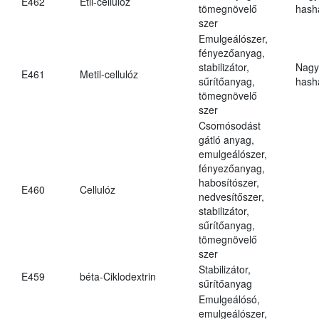
E462
Etil-cellulóz
tömegnövelő
hasha
szer
Emulgeálószer,
fényezőanyag,
stabilizátor,
Nagy
E461
Metil-cellulóz
sűrítőanyag,
hasha
tömegnövelő
szer
Csomósodást
gátló anyag,
emulgeálószer,
fényezőanyag,
habosítószer,
E460
Cellulóz
nedvesítőszer,
stabilizátor,
sűrítőanyag,
tömegnövelő
szer
Stabilizátor,
E459
béta-Ciklodextrin
sűrítőanyag
Emulgeálósó,
emulgeálószer,