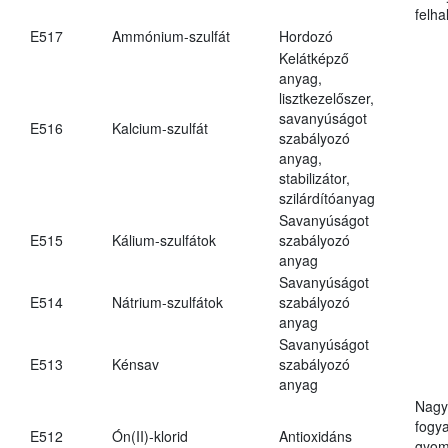
felh
E517
Ammónium-szulfát
Hordozó
Kelátképző
anyag,
lisztkezelőszer,
savanyúságot
E516
Kalcium-szulfát
szabályozó
anyag,
stabilizátor,
szilárdítóanyag
Savanyúságot
E515
Kálium-szulfátok
szabályozó
anyag
Savanyúságot
E514
Nátrium-szulfátok
szabályozó
anyag
Savanyúságot
E513
Kénsav
szabályozó
anyag
Nagy
fogy
E512
Ón(II)-klorid
Antioxidáns
gyom