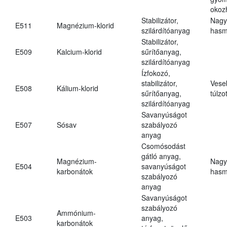
okoz
Stabilizátor,
Nagy
E511
Magnézium-klorid
szilárdítóanyag
hasm
Stabilizátor,
E509
Kalcium-klorid
sűrítőanyag,
szilárdítóanyag
Ízfokozó,
stabilizátor,
Vese
E508
Kálium-klorid
sűrítőanyag,
túlzo
szilárdítóanyag
Savanyúságot
E507
Sósav
szabályozó
anyag
Csomósodást
gátló anyag,
Magnézium-
Nagy
E504
savanyúságot
karbonátok
hasm
szabályozó
anyag
Savanyúságot
szabályozó
Ammónium-
E503
anyag,
karbonátok