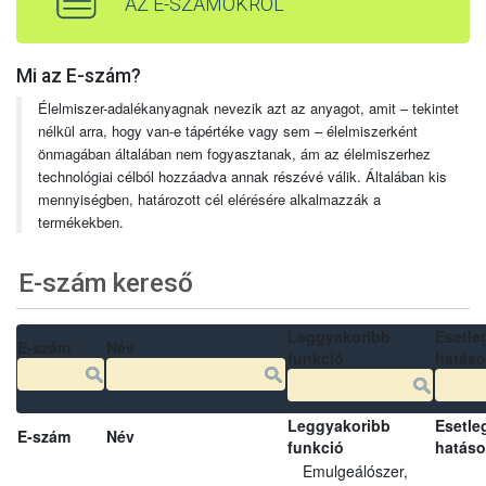
AZ E-SZÁMOKRÓL
Mi az E-szám?
Élelmiszer-adalékanyagnak nevezik azt az anyagot, amit – tekintet
nélkül arra, hogy van-e tápértéke vagy sem – élelmiszerként
önmagában általában nem fogyasztanak, ám az élelmiszerhez
technológiai célból hozzáadva annak részévé válik. Általában kis
mennyiségben, határozott cél elérésére alkalmazzák a
termékekben.
E-szám kereső
Leggyakoribb
Esetle
E-szám
Név
funkció
hatás
Leggyakoribb
Esetle
E-szám
Név
funkció
hatás
Emulgeálószer,