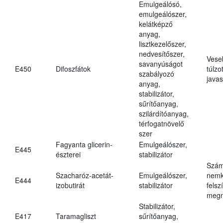
Emulgeálósó,
emulgeálószer,
kelátképző
anyag,
lisztkezelőszer,
nedvesítőszer,
Vese
savanyúságot
E450
Difoszfátok
túlzo
szabályozó
javas
anyag,
stabilizátor,
sűrítőanyag,
szilárdítóanyag,
térfogatnövelő
szer
Fagyanta glicerin-
Emulgeálószer,
E445
észterei
stabilizátor
Szám
Szacharóz-acetát-
Emulgeálószer,
nemk
E444
izobutirát
stabilizátor
felsz
megn
Stabilizátor,
E417
Taramagliszt
sűrítőanyag,