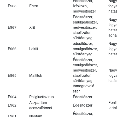
Édesítőszer,
Nagy
E968
Eritrit
ízfokozó,
fogy
nedvesítőszer
hatá
Édesítőszer,
Nagy
emulgeálószer,
fogy
E967
Xilit
nedvesítőszer,
hatá
stabilizátor,
adha
sűrítőanyag
édesítőszer,
Nagy
E966
Laktit
emulgeálószer,
fogy
sűrítőanyag
hatá
Édesítőszer,
emulgeálószer,
nedvesítőszer,
Nagy
E965
Maltitok
stabilizátor,
fogy
sűrítőanyag,
hatá
tömegnövelő
szer
E964
Poliglucitszirup
Édesítőszer
Aszpartám-
Fenil
E962
Édesítőszer
aceszulfámsó
tarta
Édesítőszer,
E961
Neotám