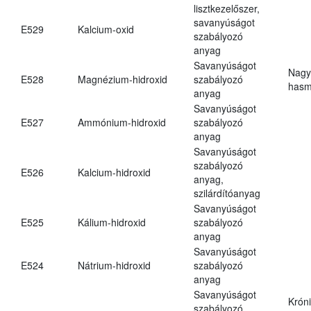
lisztkezelőszer,
savanyúságot
E529
Kalcium-oxid
szabályozó
anyag
Savanyúságot
Nagy
E528
Magnézium-hidroxid
szabályozó
hasm
anyag
Savanyúságot
E527
Ammónium-hidroxid
szabályozó
anyag
Savanyúságot
szabályozó
E526
Kalcium-hidroxid
anyag,
szilárdítóanyag
Savanyúságot
E525
Kálium-hidroxid
szabályozó
anyag
Savanyúságot
E524
Nátrium-hidroxid
szabályozó
anyag
Savanyúságot
Krón
szabályozó