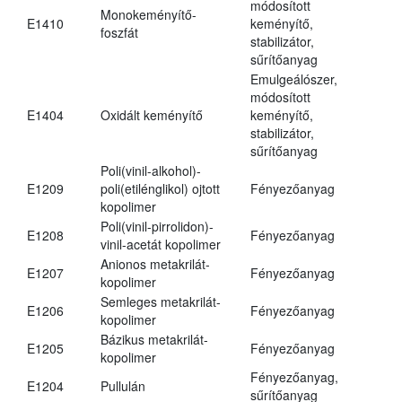
módosított
Monokeményítő-
E1410
keményítő,
foszfát
stabilizátor,
sűrítőanyag
Emulgeálószer,
módosított
E1404
Oxidált keményítő
keményítő,
stabilizátor,
sűrítőanyag
Poli(vinil-alkohol)-
E1209
poli(etilénglikol) ojtott
Fényezőanyag
kopolimer
Poli(vinil-pirrolidon)-
E1208
Fényezőanyag
vinil-acetát kopolimer
Anionos metakrilát-
E1207
Fényezőanyag
kopolimer
Semleges metakrilát-
E1206
Fényezőanyag
kopolimer
Bázikus metakrilát-
E1205
Fényezőanyag
kopolimer
Fényezőanyag,
E1204
Pullulán
sűrítőanyag