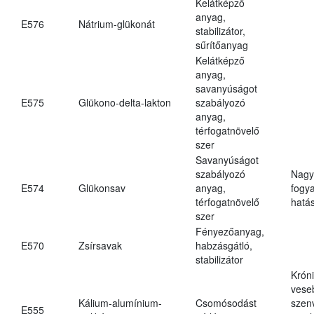
Kelátképző
anyag,
E576
Nátrium-glükonát
stabilizátor,
sűrítőanyag
Kelátképző
anyag,
savanyúságot
E575
Glükono-delta-lakton
szabályozó
anyag,
térfogatnövelő
szer
Savanyúságot
szabályozó
Nagy
E574
Glükonsav
anyag,
fogy
térfogatnövelő
hatá
szer
Fényezőanyag,
E570
Zsírsavak
habzásgátló,
stabilizátor
Krón
vese
Kálium-alumínium-
Csomósodást
szen
E555