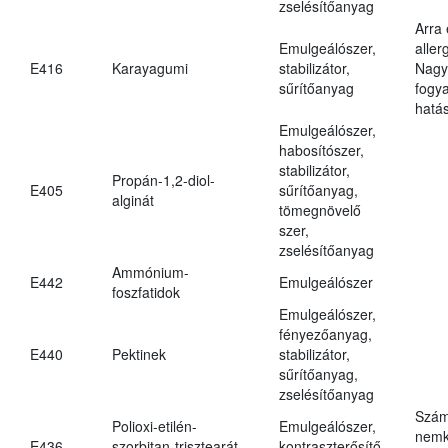
zselésítőanyag
Arra
Emulgeálószer,
aller
E416
Karayagumi
stabilizátor,
Nagy
sűrítőanyag
fogy
hatá
Emulgeálószer,
habosítószer,
stabilizátor,
Propán-1,2-diol-
E405
sűrítőanyag,
alginát
tömegnövelő
szer,
zselésítőanyag
Ammónium-
E442
Emulgeálószer
foszfatidok
Emulgeálószer,
fényezőanyag,
E440
Pektinek
stabilizátor,
sűrítőanyag,
zselésítőanyag
Szám
Polioxi-etilén-
Emulgeálószer,
nemk
E436
szorbitan-trisztearát
kontraszterősítő,