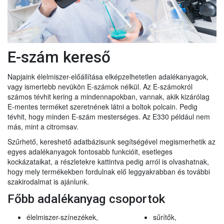
E-szám kereső
Napjaink élelmiszer-előállítása elképzelhetetlen adalékanyagok,
vagy ismertebb nevükön E-számok nélkül. Az E-számokról
számos tévhit kering a mindennapokban, vannak, akik kizárólag
E-mentes terméket szeretnének látni a boltok polcain. Pedig
tévhit, hogy minden E-szám mesterséges. Az E330 például nem
más, mint a citromsav.
Szűrhető, kereshető adatbázisunk segítségével megismerhetik az
egyes adalékanyagok fontosabb funkcióit, esetleges
kockázataikat, a részletekre kattintva pedig arról is olvashatnak,
hogy mely termékekben fordulnak elő leggyakrabban és további
szakirodalmat is ajánlunk.
Főbb adalékanyag csoportok
élelmiszer-színezékek,
sűrítők,