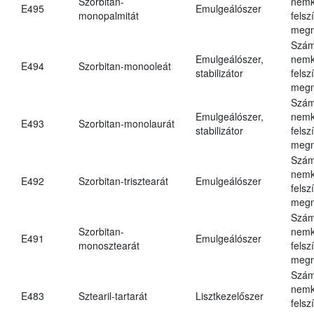
Szorbitan-
nemk
E495
Emulgeálószer
monopalmitát
felsz
megn
Szám
Emulgeálószer,
nemk
E494
Szorbitan-monooleát
stabilizátor
felsz
megn
Szám
Emulgeálószer,
nemk
E493
Szorbitan-monolaurát
stabilizátor
felsz
megn
Szám
nemk
E492
Szorbitan-trisztearát
Emulgeálószer
felsz
megn
Szám
Szorbitan-
nemk
E491
Emulgeálószer
monosztearát
felsz
megn
Szám
nemk
E483
Sztearil-tartarát
Lisztkezelőszer
felsz