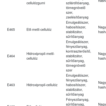
hasha
cellulózgumi
szilárdítóanyag,
tömegnövelő
szer,
zselésítőanyag
Emulgeálószer,
habosítószer,
Nagy
E465
Etil-metil-cellulóz
stabilizátor,
hasha
sűrítőanyag
Emulgeálószer,
fényezőanyag,
kontraszterősítő,
Hidroxipropil-metil-
Nagy
E464
stabilizátor,
cellulóz
hasha
sűrítőanyag,
tömegnövelő
szer
Emulgeálószer,
fényezőanyag,
Nagy
E463
Hidroxipropil-cellulóz
habosítószer,
hasha
stabilizátor,
sűrítőanyag
Fényezőanyag,
sűrítőanyag,
Nagy