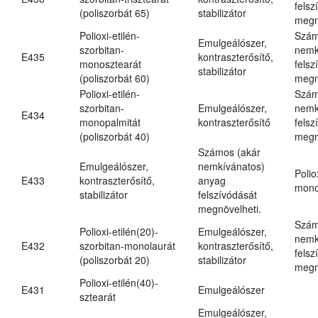
felsz
(poliszorbát 65)
stabilizátor
megn
Polioxi-etilén-
Szám
Emulgeálószer,
szorbitan-
nemk
E435
kontraszterősítő,
monosztearát
felsz
stabilizátor
(poliszorbát 60)
megn
Polioxi-etilén-
Szám
szorbitan-
Emulgeálószer,
nemk
E434
monopalmitát
kontraszterősítő
felsz
(poliszorbát 40)
megn
Számos (akár
Emulgeálószer,
nemkívánatos)
Polio
E433
kontraszterősítő,
anyag
mono
stabilizátor
felszívódását
megnövelheti.
Szám
Polioxi-etilén(20)-
Emulgeálószer,
nemk
E432
szorbitan-monolaurát
kontraszterősítő,
felsz
(poliszorbát 20)
stabilizátor
megn
Polioxi-etilén(40)-
E431
Emulgeálószer
sztearát
Emulgeálószer,