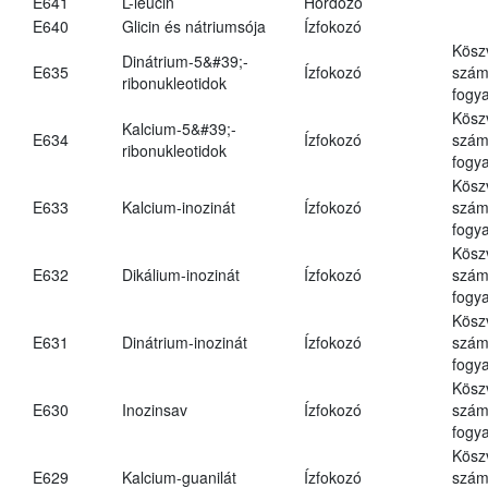
E641
L-leucin
Hordozó
E640
Glicin és nátriumsója
Ízfokozó
Kösz
Dinátrium-5&#39;-
E635
Ízfokozó
számá
ribonukleotidok
fogya
Kösz
Kalcium-5&#39;-
E634
Ízfokozó
számá
ribonukleotidok
fogya
Kösz
E633
Kalcium-inozinát
Ízfokozó
számá
fogya
Kösz
E632
Dikálium-inozinát
Ízfokozó
számá
fogya
Kösz
E631
Dinátrium-inozinát
Ízfokozó
számá
fogya
Kösz
E630
Inozinsav
Ízfokozó
számá
fogya
Kösz
E629
Kalcium-guanilát
Ízfokozó
számá