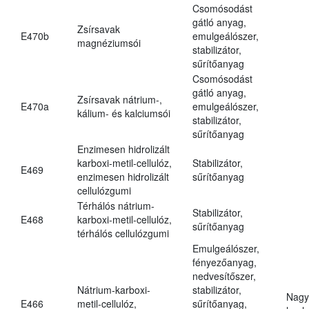
Csomósodást
gátló anyag,
Zsírsavak
E470b
emulgeálószer,
magnéziumsói
stabilizátor,
sűrítőanyag
Csomósodást
gátló anyag,
Zsírsavak nátrium-,
E470a
emulgeálószer,
kálium- és kalciumsói
stabilizátor,
sűrítőanyag
Enzimesen hidrolizált
karboxi-metil-cellulóz,
Stabilizátor,
E469
enzimesen hidrolizált
sűrítőanyag
cellulózgumi
Térhálós nátrium-
Stabilizátor,
E468
karboxi-metil-cellulóz,
sűrítőanyag
térhálós cellulózgumi
Emulgeálószer,
fényezőanyag,
nedvesítőszer,
Nátrium-karboxi-
stabilizátor,
Nagy
E466
metil-cellulóz,
sűrítőanyag,