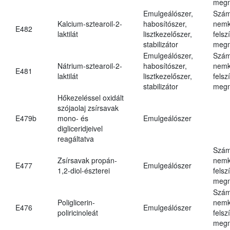
megn
Emulgeálószer,
Szám
Kalcium-sztearoil-2-
habosítószer,
nemk
E482
laktilát
lisztkezelőszer,
felsz
stabilizátor
megn
Emulgeálószer,
Szám
Nátrium-sztearoil-2-
habosítószer,
nemk
E481
laktilát
lisztkezelőszer,
felsz
stabilizátor
megn
Hőkezeléssel oxidált
szójaolaj zsírsavak
E479b
mono- és
Emulgeálószer
digliceridjeivel
reagáltatva
Szám
Zsírsavak propán-
nemk
E477
Emulgeálószer
1,2-diol-észterei
felsz
megn
Szám
Poliglicerin-
nemk
E476
Emulgeálószer
poliricinoleát
felsz
megn