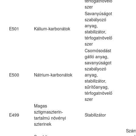
térfogatnövelő
szer
Savanyúságot
szabályozó
anyag,
E501
Kálium-karbonátok
stabilizátor,
térfogatnövelő
szer
Csomósodást
gátló anyag,
savanyúságot
szabályozó
E500
Nátrium-karbonátok
anyag,
stabilizátor,
sűrítőanyag,
térfogatnövelő
szer
Magas
sztigmaszterin-
E499
Stabilizátor
tartalmú növényi
szterinek
Szám