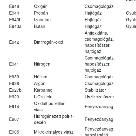
E948
Oxigén
Csomagológáz
E944
Propán
Hajtógáz
Gyúl
E943b
Izobután
Hajtógáz
Gyúl
E943a
Bután
Hajtógáz
Gyúl
Antioxidáns,
csomagológáz,
E942
Dinitrogén-oxid
habosítószer,
hajtógáz
Csomagológáz,
E941
Nitrogén
habosítószer,
hajtógáz
E939
Hélium
Csomagológáz
E938
Argon
Csomagológáz
E927b
Karbamid
Stabilizátor
E920
L-Cisztein
Lisztkezelőszer
Oxidált polietilén
E914
Fényezőanyag
viasz
Hidrogénezett poli-1-
E907
Fényezőanyag
decén
Fényezőanyag,
E905
Mikrokristályos viasz
habzásgátló