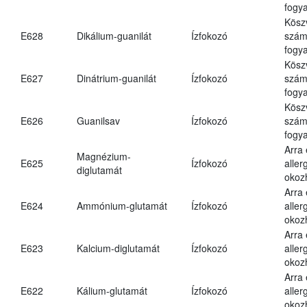
fogya
Kösz
E628
Dikálium-guanilát
Ízfokozó
számá
fogya
Kösz
E627
Dinátrium-guanilát
Ízfokozó
számá
fogya
Kösz
E626
Guanilsav
Ízfokozó
számá
fogya
Arra
Magnézium-
E625
Ízfokozó
aller
diglutamát
okoz
Arra
E624
Ammónium-glutamát
Ízfokozó
aller
okoz
Arra
E623
Kalcium-diglutamát
Ízfokozó
aller
okoz
Arra
E622
Kálium-glutamát
Ízfokozó
aller
okoz