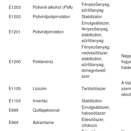
Fényezőanyag,
E1203
Polivinil-alkohol (PVA)
sűrítőanyag
E1202
Polivinilpolipirrolidon
Stabilizátor
Emulgeálószer,
fényezőanyag,
E1201
Polivinilpirrolidon
stabilizátor,
sűrítőanyag
Fényezőanyag,
nedvesítőszer,
Nagy
stabilizátor,
E1200
Polidextróz
fogy
sűrítőanyag,
hatá
tömegnövelő
szer
A toj
E1105
Lizozim
Tartósítószer
szem
okoz
E1103
Invertáz
Stabilizátor
Emulgeálószer,
E999
Quillajakivonat
habosítószer
Édesítőszer,
E969
Advantame
ízfokozó