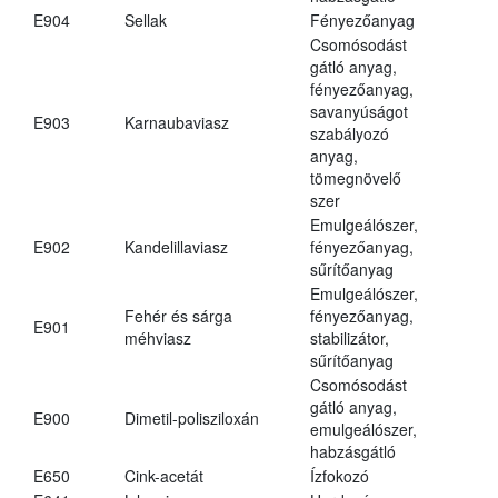
E904
Sellak
Fényezőanyag
Csomósodást
gátló anyag,
fényezőanyag,
savanyúságot
E903
Karnaubaviasz
szabályozó
anyag,
tömegnövelő
szer
Emulgeálószer,
E902
Kandelillaviasz
fényezőanyag,
sűrítőanyag
Emulgeálószer,
Fehér és sárga
fényezőanyag,
E901
méhviasz
stabilizátor,
sűrítőanyag
Csomósodást
gátló anyag,
E900
Dimetil-polisziloxán
emulgeálószer,
habzásgátló
E650
Cink-acetát
Ízfokozó