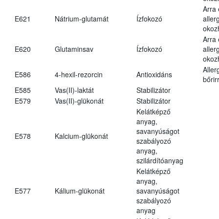
Arra
E621
Nátrium-glutamát
Ízfokozó
aller
okoz
Arra
E620
Glutaminsav
Ízfokozó
aller
okoz
Aller
E586
4-hexil-rezorcin
Antioxidáns
bőrir
E585
Vas(II)-laktát
Stabilizátor
E579
Vas(II)-glükonát
Stabilizátor
Kelátképző
anyag,
savanyúságot
E578
Kalcium-glükonát
szabályozó
anyag,
szilárdítóanyag
Kelátképző
anyag,
E577
Kálium-glükonát
savanyúságot
szabályozó
anyag