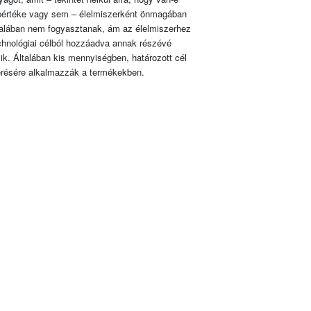
pértéke vagy sem – élelmiszerként önmagában
talában nem fogyasztanak, ám az élelmiszerhez
chnológiai célból hozzáadva annak részévé
lik. Általában kis mennyiségben, határozott cél
érésére alkalmazzák a termékekben.