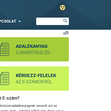
PCSOLAT
ADALÉKANYAG
ÚJRAÉRTÉKELÉS
KÉRDEZZ-FELELEK
AZ E-SZÁMOKRÓL
z E-szám?
elmiszer-adalékanyagnak nevezik azt az
yagot, amit – tekintet nélkül arra, hogy van-e