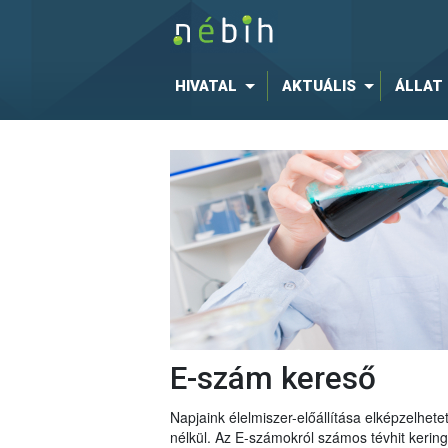
HIVATAL
AKTUÁLIS
ÁLLAT
E-szám kereső
Napjaink élelmiszer-előállítása elképzelhe
nélkül. Az E-számokról számos tévhit keri