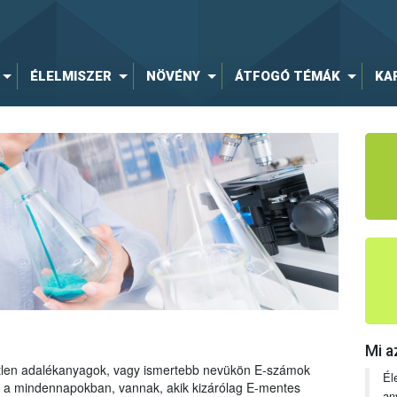
ÉLELMISZER
NÖVÉNY
ÁTFOGÓ TÉMÁK
KA
Mi a
tetlen adalékanyagok, vagy ismertebb nevükön E-számok
Él
ng a mindennapokban, vannak, akik kizárólag E-mentes
an