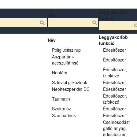
Leggyakoribb
Név
funkció
Leggyakoribb
Név
funkció
Poliglucitszirup
Édesítőszer
Aszpartám-
Édesítőszer
aceszulfámsó
Édesítőszer,
Neotám
ízfokozó
Szteviol glikozidok
Édesítőszer
Neoheszperidin DC
Édesítőszer
Édesítőszer,
Taumatin
ízfokozó
Szukralóz
Édesítőszer
Szacharinok
Édesítőszer
Csomósodást
gátló anyag,
édesítőszer,