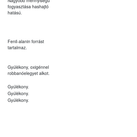
Nagyobb mennyiségű
fogyasztása hashajtó
hatású.
Fenil-alanin forrást
tartalmaz.
Gyúlékony, oxigénnel
robbanóelegyet alkot.
Gyúlékony.
Gyúlékony.
Gyúlékony.