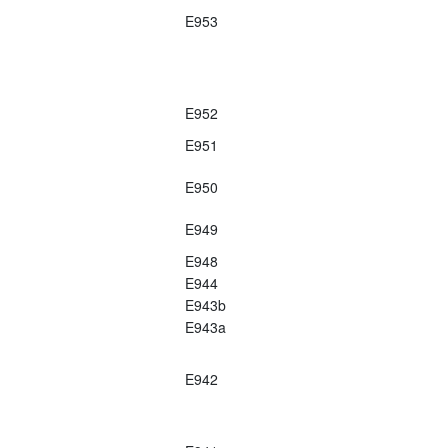
E953
E952
E951
E950
E949
E948
E944
E943b
E943a
E942