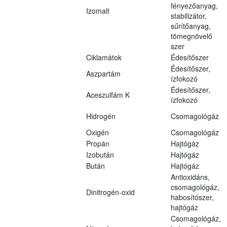
fényezőanyag,
Izomalt
stabilizátor,
sűrítőanyag,
tömegnövelő
szer
Ciklamátok
Édesítőszer
Édesítőszer,
Aszpartám
ízfokozó
Édesítőszer,
Aceszulfám K
ízfokozó
Hidrogén
Csomagológáz
Oxigén
Csomagológáz
Propán
Hajtógáz
Izobután
Hajtógáz
Bután
Hajtógáz
Antioxidáns,
csomagológáz,
Dinitrogén-oxid
habosítószer,
hajtógáz
Csomagológáz,