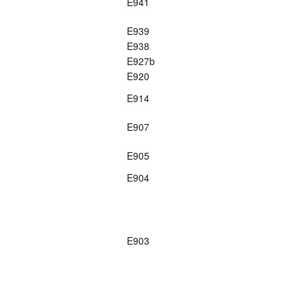
E941
E939
E938
E927b
E920
E914
E907
E905
E904
E903