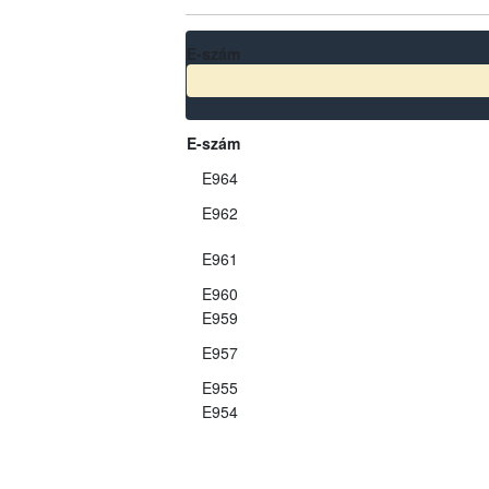
E-szám
E-szám
E964
E962
E961
E960
E959
E957
E955
E954