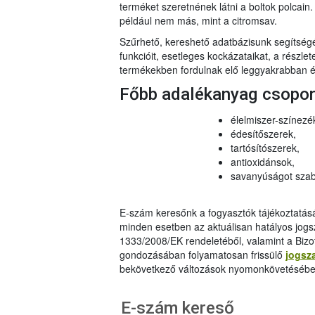
terméket szeretnének látni a boltok polcai
például nem más, mint a citromsav.
Szűrhető, kereshető adatbázisunk segítsé
funkcióit, esetleges kockázataikat, a részlet
termékekben fordulnak elő leggyakrabban és
Főbb adalékanyag csopo
élelmiszer-színezé
édesítőszerek,
tartósítószerek,
antioxidánsok,
savanyúságot szab
E-szám keresőnk a fogyasztók tájékoztatásár
minden esetben az aktuálisan hatályos jog
1333/2008/EK rendeletéből, valamint a Bizo
gondozásában folyamatosan frissülő
jogsz
bekövetkező változások nyomonkövetésébe
E-szám kereső