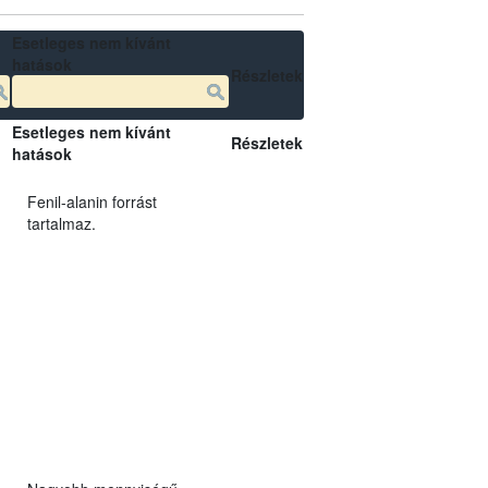
Esetleges nem kívánt
hatások
Részletek
Esetleges nem kívánt
Részletek
hatások
Fenil-alanin forrást
tartalmaz.