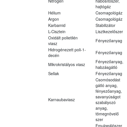
Nitrogén
habosítószer,
hajtógáz
Hélium
Csomagológáz
Argon
Csomagológáz
Karbamid
Stabilizátor
L-Cisztein
Lisztkezelőszer
Oxidált polietilén
Fényezőanyag
viasz
Hidrogénezett poli-1-
Fényezőanyag
decén
Fényezőanyag,
Mikrokristályos viasz
habzásgátló
Sellak
Fényezőanyag
Csomósodást
gátló anyag,
fényezőanyag,
savanyúságot
Karnaubaviasz
szabályozó
anyag,
tömegnövelő
szer
Emulgeálószer,