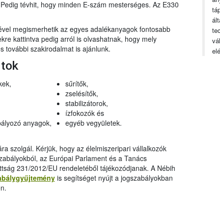
n. Pedig tévhit, hogy minden E-szám mesterséges. Az E330
tá
ál
gével megismerhetik az egyes adalékanyagok fontosabb
te
ekre kattintva pedig arról is olvashatnak, hogy mely
vá
 további szakirodalmat is ajánlunk.
el
rtok
kek,
sűrítők,
zselésítők,
stabilizátorok,
ízfokozók és
ályozó anyagok,
egyéb vegyületek.
a szolgál. Kérjük, hogy az élelmiszeripari vállalkozók
szabályokból, az Európai Parlament és a Tanács
ttság 231/2012/EU rendeletéből tájékozódjanak. A Nébih
abálygyűjtemény
is segítséget nyújt a jogszabályokban
n.