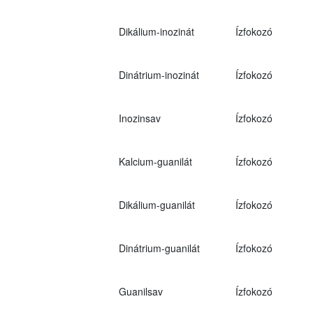
Dikálium-inozinát
Ízfokozó
Dinátrium-inozinát
Ízfokozó
Inozinsav
Ízfokozó
Kalcium-guanilát
Ízfokozó
Dikálium-guanilát
Ízfokozó
Dinátrium-guanilát
Ízfokozó
Guanilsav
Ízfokozó