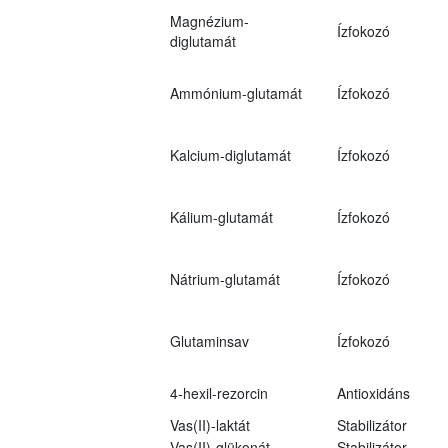
Magnézium-
Ízfokozó
diglutamát
Ammónium-glutamát
Ízfokozó
Kalcium-diglutamát
Ízfokozó
Kálium-glutamát
Ízfokozó
Nátrium-glutamát
Ízfokozó
Glutaminsav
Ízfokozó
4-hexil-rezorcin
Antioxidáns
Vas(II)-laktát
Stabilizátor
Vas(II)-glükonát
Stabilizátor