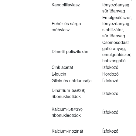
Kandelillaviasz
fényezőanyag,
sűrítőanyag
Emulgeálószer,
Fehér és sárga
fényezőanyag,
méhviasz
stabilizátor,
sűrítőanyag
Csomósodást
gátló anyag,
Dimetil-polisziloxán
emulgeálószer,
habzásgátló
Cink-acetát
Ízfokozó
L-leucin
Hordozó
Glicin és nátriumsója
Ízfokozó
Dinátrium-5&#39;-
Ízfokozó
ribonukleotidok
Kalcium-5&#39;-
Ízfokozó
ribonukleotidok
Kalcium-inozinát
Ízfokozó