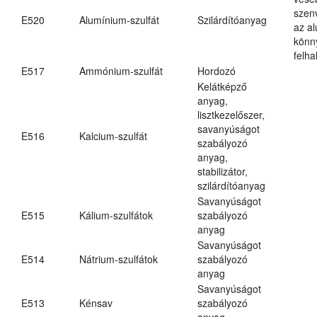
szen
E520
Alumínium-szulfát
Szilárdítóanyag
az a
könn
felh
E517
Ammónium-szulfát
Hordozó
Kelátképző
anyag,
lisztkezelőszer,
savanyúságot
E516
Kalcium-szulfát
szabályozó
anyag,
stabilizátor,
szilárdítóanyag
Savanyúságot
E515
Kálium-szulfátok
szabályozó
anyag
Savanyúságot
E514
Nátrium-szulfátok
szabályozó
anyag
Savanyúságot
E513
Kénsav
szabályozó
anyag