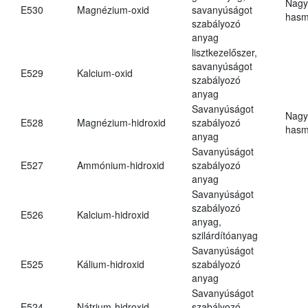
Nagy
E530
Magnézium-oxid
savanyúságot
hasm
szabályozó
anyag
lisztkezelőszer,
savanyúságot
E529
Kalcium-oxid
szabályozó
anyag
Savanyúságot
Nagy
E528
Magnézium-hidroxid
szabályozó
hasm
anyag
Savanyúságot
E527
Ammónium-hidroxid
szabályozó
anyag
Savanyúságot
szabályozó
E526
Kalcium-hidroxid
anyag,
szilárdítóanyag
Savanyúságot
E525
Kálium-hidroxid
szabályozó
anyag
Savanyúságot
E524
Nátrium-hidroxid
szabályozó