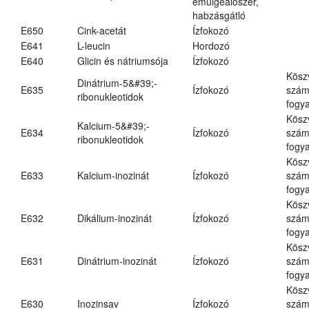
emulgeálószer,
habzásgátló
E650
Cink-acetát
Ízfokozó
E641
L-leucin
Hordozó
E640
Glicin és nátriumsója
Ízfokozó
Kösz
Dinátrium-5&#39;-
E635
Ízfokozó
számá
ribonukleotidok
fogya
Kösz
Kalcium-5&#39;-
E634
Ízfokozó
számá
ribonukleotidok
fogya
Kösz
E633
Kalcium-inozinát
Ízfokozó
számá
fogya
Kösz
E632
Dikálium-inozinát
Ízfokozó
számá
fogya
Kösz
E631
Dinátrium-inozinát
Ízfokozó
számá
fogya
Kösz
E630
Inozinsav
Ízfokozó
számá