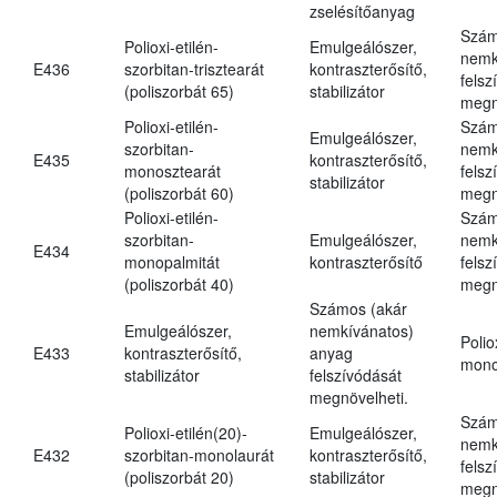
zselésítőanyag
Szám
Polioxi-etilén-
Emulgeálószer,
nemk
E436
szorbitan-trisztearát
kontraszterősítő,
felsz
(poliszorbát 65)
stabilizátor
megn
Polioxi-etilén-
Szám
Emulgeálószer,
szorbitan-
nemk
E435
kontraszterősítő,
monosztearát
felsz
stabilizátor
(poliszorbát 60)
megn
Polioxi-etilén-
Szám
szorbitan-
Emulgeálószer,
nemk
E434
monopalmitát
kontraszterősítő
felsz
(poliszorbát 40)
megn
Számos (akár
Emulgeálószer,
nemkívánatos)
Polio
E433
kontraszterősítő,
anyag
mono
stabilizátor
felszívódását
megnövelheti.
Szám
Polioxi-etilén(20)-
Emulgeálószer,
nemk
E432
szorbitan-monolaurát
kontraszterősítő,
felsz
(poliszorbát 20)
stabilizátor
megn