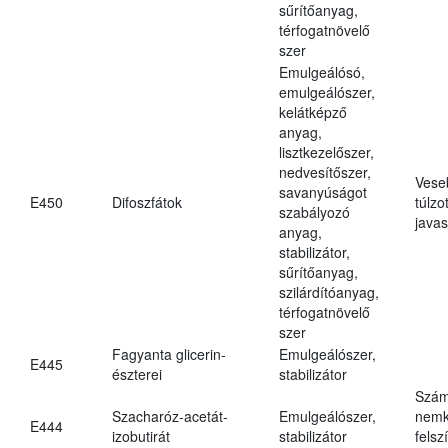
sűrítőanyag,
térfogatnövelő
szer
Emulgeálósó,
emulgeálószer,
kelátképző
anyag,
lisztkezelőszer,
nedvesítőszer,
Vese
savanyúságot
E450
Difoszfátok
túlzo
szabályozó
javas
anyag,
stabilizátor,
sűrítőanyag,
szilárdítóanyag,
térfogatnövelő
szer
Fagyanta glicerin-
Emulgeálószer,
E445
észterei
stabilizátor
Szám
Szacharóz-acetát-
Emulgeálószer,
nemk
E444
izobutirát
stabilizátor
felsz