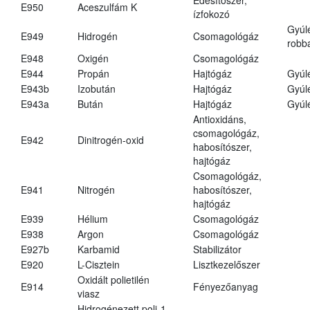
E950
Aceszulfám K
ízfokozó
Gyúl
E949
Hidrogén
Csomagológáz
robba
E948
Oxigén
Csomagológáz
E944
Propán
Hajtógáz
Gyúl
E943b
Izobután
Hajtógáz
Gyúl
E943a
Bután
Hajtógáz
Gyúl
Antioxidáns,
csomagológáz,
E942
Dinitrogén-oxid
habosítószer,
hajtógáz
Csomagológáz,
E941
Nitrogén
habosítószer,
hajtógáz
E939
Hélium
Csomagológáz
E938
Argon
Csomagológáz
E927b
Karbamid
Stabilizátor
E920
L-Cisztein
Lisztkezelőszer
Oxidált polietilén
E914
Fényezőanyag
viasz
Hidrogénezett poli-1-