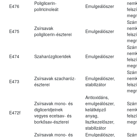
Poliglicerin-
nemk
E476
Emulgeálószer
poliricinoleát
felsz
megn
Szám
Zsírsavak
nemk
E475
Emulgeálószer
poliglicerin-észterei
felsz
megn
Szám
nemk
E474
Szaharózgliceridek
Emulgeálószer
felsz
megn
Szám
Zsírsavak szacharóz-
Emulgeálószer,
nemk
E473
észterei
stabilizátor
felsz
megn
Antioxidáns,
Zsírsavak mono- és
emulgeálószer,
Szám
digliceridjeinek
kelátképző
nemk
E472f
vegyes ecetsav- és
anyag,
felsz
borkősav-észterei
lisztkezelőszer,
megn
stabilizátor
Zsírsavak mono- és
Emulgeálószer,
Szám