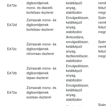
digliceridjeinek
kelátképző
nemk
E472e
mono- és diacetil-
anyag,
felsz
borkősav-észterei
stabilizátor
megn
Emulgeálószer,
Szám
Zsírsavak mono- és
kelátképző
nemk
E472d
digliceridjeinek
anyag,
felsz
borkősav-észterei
stabilizátor
megn
Antioxidáns,
emulgeálószer,
Szám
Zsírsavak mono- és
kelátképző
nemk
E472c
digliceridjeinek
anyag,
felsz
citromsav-észterei
lisztkezelőszer,
megn
stabilizátor
Emulgeálószer,
Zsírsavak mono- és
kelátképző
E472b
digliceridjeinek
anyag,
tejsav-észterei
stabilizátor
Emulgeálószer,
Zsírsavak mono- és
kelátképző
E472a
digliceridjeinek
anyag,
ecetsav-észterei
stabilizátor
Szám