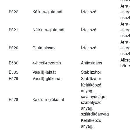
Arra
E622
Kálium-glutamát
Ízfokozó
aller
okoz
Arra
E621
Nátrium-glutamát
Ízfokozó
aller
okoz
Arra
E620
Glutaminsav
Ízfokozó
aller
okoz
Aller
E586
4-hexil-rezorcin
Antioxidáns
bőrir
E585
Vas(II)-laktát
Stabilizátor
E579
Vas(II)-glükonát
Stabilizátor
Kelátképző
anyag,
savanyúságot
E578
Kalcium-glükonát
szabályozó
anyag,
szilárdítóanyag
Kelátképző
anyag,