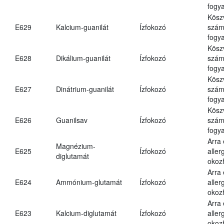
fogya
Kösz
E629
Kalcium-guanilát
Ízfokozó
számá
fogya
Kösz
E628
Dikálium-guanilát
Ízfokozó
számá
fogya
Kösz
E627
Dinátrium-guanilát
Ízfokozó
számá
fogya
Kösz
E626
Guanilsav
Ízfokozó
számá
fogya
Arra
Magnézium-
E625
Ízfokozó
aller
diglutamát
okoz
Arra
E624
Ammónium-glutamát
Ízfokozó
aller
okoz
Arra
E623
Kalcium-diglutamát
Ízfokozó
aller
okoz