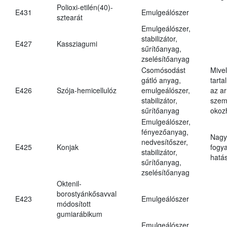
Polioxi-etilén(40)-
E431
Emulgeálószer
sztearát
Emulgeálószer,
stabilizátor,
E427
Kassziagumi
sűrítőanyag,
zselésítőanyag
Csomósodást
Mive
gátló anyag,
tarta
E426
Szója-hemicellulóz
emulgeálószer,
az ar
stabilizátor,
szem
sűrítőanyag
okoz
Emulgeálószer,
fényezőanyag,
Nagy
nedvesítőszer,
E425
Konjak
fogy
stabilizátor,
hatá
sűrítőanyag,
zselésítőanyag
Oktenil-
borostyánkősavval
E423
Emulgeálószer
módosított
gumiarábikum
Emulgeálószer,