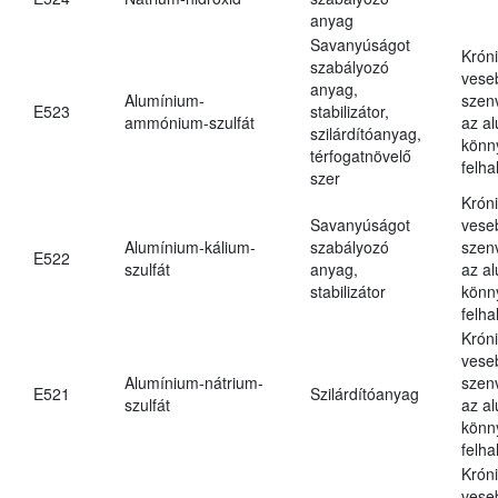
anyag
Savanyúságot
Krón
szabályozó
vese
anyag,
Alumínium-
szen
E523
stabilizátor,
ammónium-szulfát
az a
szilárdítóanyag,
könn
térfogatnövelő
felh
szer
Krón
Savanyúságot
vese
Alumínium-kálium-
szabályozó
szen
E522
szulfát
anyag,
az a
stabilizátor
könn
felh
Krón
vese
Alumínium-nátrium-
szen
E521
Szilárdítóanyag
szulfát
az a
könn
felh
Krón
vese