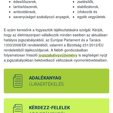
édesítőszerek,
zselésítők,
tartósítószerek,
stabilizátorok,
antioxidánsok,
ízfokozók és
savanyúságot szabályozó anyagok,
egyéb vegyületek.
E-szám keresőnk a fogyasztók tájékoztatására szolgál. Kérjük,
hogy az élelmiszeripari vállalkozók minden esetben az aktuálisan
hatályos jogszabályokból, az Európai Parlament és a Tanács
1333/2008/EK rendeletéből, valamint a Bizottság 231/2012/EU
rendeletéből tájékozódjanak. A Nébih gondozásában
folyamatosan frissülő
jogszabálygyűjtemény
is segítséget nyújt
a jogszabályokban bekövetkező változások nyomonkövetésében.
ADALÉKANYAG
ÚJRAÉRTÉKELÉS
KÉRDEZZ-FELELEK