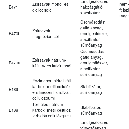
Emulgeálószer,
Zsírsavak mono- és
nemk
E471
habzásgátló,
digliceridjei
felsz
stabilizátor
megn
Csomósodást
gátló anyag,
Zsírsavak
E470b
emulgeálószer,
magnéziumsói
stabilizátor,
sűrítőanyag
Csomósodást
gátló anyag,
Zsírsavak nátrium-,
E470a
emulgeálószer,
kálium- és kalciumsói
stabilizátor,
sűrítőanyag
Enzimesen hidrolizált
karboxi-metil-cellulóz,
Stabilizátor,
E469
enzimesen hidrolizált
sűrítőanyag
cellulózgumi
Térhálós nátrium-
Stabilizátor,
E468
karboxi-metil-cellulóz,
sűrítőanyag
térhálós cellulózgumi
Emulgeálószer,
fényezőanyag,