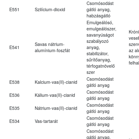
Csomósodást
E551
Szilícium-dioxid
gátló anyag,
habzásgátló
Emulgeálósó,
emulgeálószer,
Krón
savanyúságot
vese
szabályozó
Savas nátrium-
szen
E541
anyag,
alumínium-foszfát
az a
stabilizátor,
könn
sűrítőanyag,
felh
térfogatnövelő
szer
Csomósodást
E538
Kalcium-vas(II)-cianid
gátló anyag
Csomósodást
E536
Kálium-vas(II)-cianid
gátló anyag
Csomósodást
E535
Nátrium-vas(II)-cianid
gátló anyag
Csomósodást
E534
Vas-tartarát
gátló anyag
Csomósodást
gátló anyag,