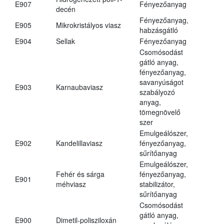
E907
Fényezőanyag
decén
Fényezőanyag,
E905
Mikrokristályos viasz
habzásgátló
E904
Sellak
Fényezőanyag
Csomósodást
gátló anyag,
fényezőanyag,
savanyúságot
E903
Karnaubaviasz
szabályozó
anyag,
tömegnövelő
szer
Emulgeálószer,
E902
Kandelillaviasz
fényezőanyag,
sűrítőanyag
Emulgeálószer,
Fehér és sárga
fényezőanyag,
E901
méhviasz
stabilizátor,
sűrítőanyag
Csomósodást
gátló anyag,
E900
Dimetil-polisziloxán