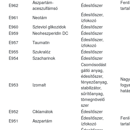
Aszpartám-
Fenil
E962
Édesítőszer
aceszulfámsó
tarta
Édesítőszer,
E961
Neotám
ízfokozó
E960
Szteviol glikozidok
Édesítőszer
E959
Neoheszperidin DC
Édesítőszer
Édesítőszer,
E957
Taumatin
ízfokozó
E955
Szukralóz
Édesítőszer
E954
Szacharinok
Édesítőszer
Csomósodást
gátló anyag,
édesítőszer,
Nagy
fényezőanyag,
E953
Izomalt
fogy
stabilizátor,
hatá
sűrítőanyag,
tömegnövelő
szer
E952
Ciklamátok
Édesítőszer
Édesítőszer,
Fenil
E951
Aszpartám
ízfokozó
tarta
Édesítőszer,