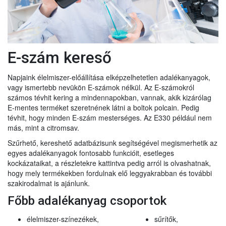
E-szám kereső
Napjaink élelmiszer-előállítása elképzelhetetlen adalékanyagok,
vagy ismertebb nevükön E-számok nélkül. Az E-számokról
számos tévhit kering a mindennapokban, vannak, akik kizárólag
E-mentes terméket szeretnének látni a boltok polcain. Pedig
tévhit, hogy minden E-szám mesterséges. Az E330 például nem
más, mint a citromsav.
Szűrhető, kereshető adatbázisunk segítségével megismerhetik az
egyes adalékanyagok fontosabb funkcióit, esetleges
kockázataikat, a részletekre kattintva pedig arról is olvashatnak,
hogy mely termékekben fordulnak elő leggyakrabban és további
szakirodalmat is ajánlunk.
Főbb adalékanyag csoportok
élelmiszer-színezékek,
sűrítők,