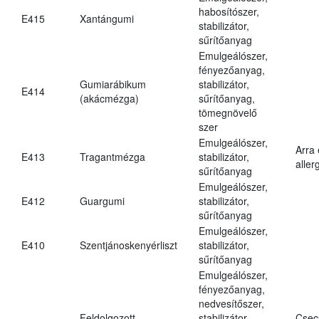
habosítószer,
E415
Xantángumi
stabilizátor,
sűrítőanyag
Emulgeálószer,
fényezőanyag,
Gumiarábikum
stabilizátor,
E414
(akácmézga)
sűrítőanyag,
tömegnövelő
szer
Emulgeálószer,
Arra
E413
Tragantmézga
stabilizátor,
aller
sűrítőanyag
Emulgeálószer,
E412
Guargumi
stabilizátor,
sűrítőanyag
Emulgeálószer,
E410
Szentjánoskenyérliszt
stabilizátor,
sűrítőanyag
Emulgeálószer,
fényezőanyag,
nedvesítőszer,
Feldolgozott
stabilizátor,
Csec