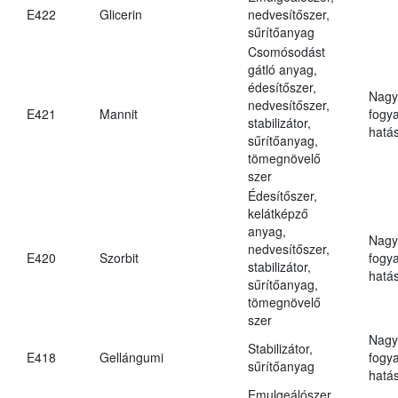
E422
Glicerin
nedvesítőszer,
sűrítőanyag
Csomósodást
gátló anyag,
édesítőszer,
Nagy
nedvesítőszer,
E421
Mannit
fogy
stabilizátor,
hatá
sűrítőanyag,
tömegnövelő
szer
Édesítőszer,
kelátképző
anyag,
Nagy
nedvesítőszer,
E420
Szorbit
fogy
stabilizátor,
hatá
sűrítőanyag,
tömegnövelő
szer
Nagy
Stabilizátor,
E418
Gellángumi
fogy
sűrítőanyag
hatá
Emulgeálószer,