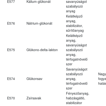
E577
Kálium-glükonát
savanyúságot
szabályozó
anyag
Kelátképző
anyag,
E576
Nátrium-glükonát
stabilizátor,
sűrítőanyag
Kelátképző
anyag,
savanyúságot
E575
Glükono-delta-lakton
szabályozó
anyag,
térfogatnövelő
szer
Savanyúságot
szabályozó
Nagy
E574
Glükonsav
anyag,
fogy
térfogatnövelő
hatá
szer
Fényezőanyag,
E570
Zsírsavak
habzásgátló,
stabilizátor