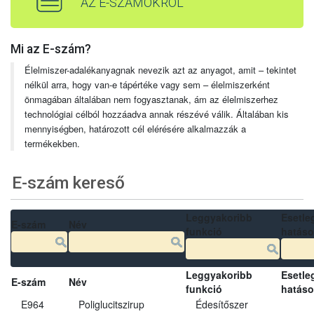
AZ E-SZÁMOKRÓL
Mi az E-szám?
Élelmiszer-adalékanyagnak nevezik azt az anyagot, amit – tekintet
nélkül arra, hogy van-e tápértéke vagy sem – élelmiszerként
önmagában általában nem fogyasztanak, ám az élelmiszerhez
technológiai célból hozzáadva annak részévé válik. Általában kis
mennyiségben, határozott cél elérésére alkalmazzák a
termékekben.
E-szám kereső
Leggyakoribb
Esetle
E-szám
Név
funkció
hatás
Leggyakoribb
Esetle
E-szám
Név
funkció
hatás
E964
Poliglucitszirup
Édesítőszer