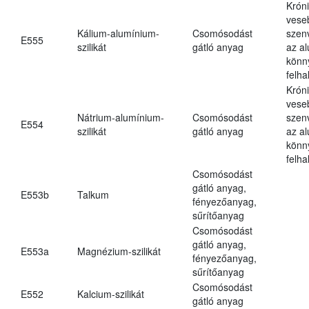
Krón
vese
Kálium-alumínium-
Csomósodást
szen
E555
szilikát
gátló anyag
az a
könn
felh
Krón
vese
Nátrium-alumínium-
Csomósodást
szen
E554
szilikát
gátló anyag
az a
könn
felh
Csomósodást
gátló anyag,
E553b
Talkum
fényezőanyag,
sűrítőanyag
Csomósodást
gátló anyag,
E553a
Magnézium-szilikát
fényezőanyag,
sűrítőanyag
Csomósodást
E552
Kalcium-szilikát
gátló anyag