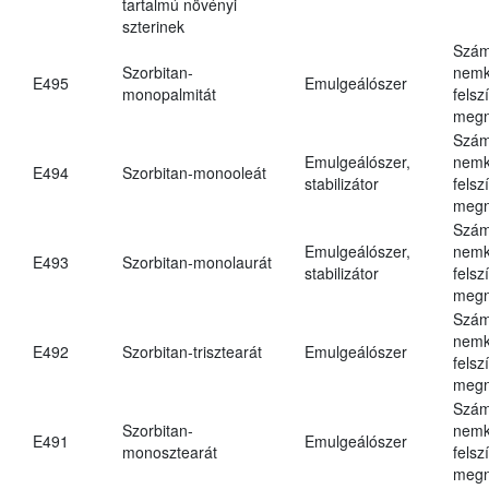
tartalmú növényi
szterinek
Szám
Szorbitan-
nemk
E495
Emulgeálószer
monopalmitát
felsz
megn
Szám
Emulgeálószer,
nemk
E494
Szorbitan-monooleát
stabilizátor
felsz
megn
Szám
Emulgeálószer,
nemk
E493
Szorbitan-monolaurát
stabilizátor
felsz
megn
Szám
nemk
E492
Szorbitan-trisztearát
Emulgeálószer
felsz
megn
Szám
Szorbitan-
nemk
E491
Emulgeálószer
monosztearát
felsz
megn