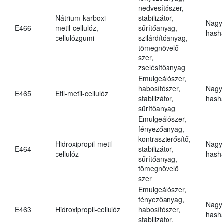
nedvesítőszer,
Nátrium-karboxi-
stabilizátor,
Nagy
E466
metil-cellulóz,
sűrítőanyag,
hasha
cellulózgumi
szilárdítóanyag,
tömegnövelő
szer,
zselésítőanyag
Emulgeálószer,
habosítószer,
Nagy
E465
Etil-metil-cellulóz
stabilizátor,
hasha
sűrítőanyag
Emulgeálószer,
fényezőanyag,
kontraszterősítő,
Hidroxipropil-metil-
Nagy
E464
stabilizátor,
cellulóz
hasha
sűrítőanyag,
tömegnövelő
szer
Emulgeálószer,
fényezőanyag,
Nagy
E463
Hidroxipropil-cellulóz
habosítószer,
hasha
stabilizátor,