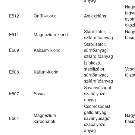
Nagy
fogy
E512
Ón(II)-klorid
Antioxidáns
gyom
okoz
Stabilizátor,
Nagy
E511
Magnézium-klorid
szilárdítóanyag
hasm
Stabilizátor,
E509
Kalcium-klorid
sűrítőanyag,
szilárdítóanyag
Ízfokozó,
stabilizátor,
Vese
E508
Kálium-klorid
sűrítőanyag,
túlzo
szilárdítóanyag
Savanyúságot
E507
Sósav
szabályozó
anyag
Csomósodást
gátló anyag,
Magnézium-
Nagy
E504
savanyúságot
karbonátok
hasm
szabályozó
anyag