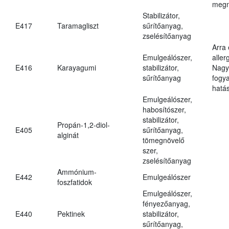
megn
Stabilizátor,
E417
Taramagliszt
sűrítőanyag,
zselésítőanyag
Arra
Emulgeálószer,
aller
E416
Karayagumi
stabilizátor,
Nagy
sűrítőanyag
fogy
hatá
Emulgeálószer,
habosítószer,
stabilizátor,
Propán-1,2-diol-
E405
sűrítőanyag,
alginát
tömegnövelő
szer,
zselésítőanyag
Ammónium-
E442
Emulgeálószer
foszfatidok
Emulgeálószer,
fényezőanyag,
E440
Pektinek
stabilizátor,
sűrítőanyag,