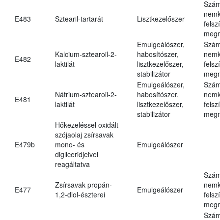
Szám
nemk
E483
Sztearil-tartarát
Lisztkezelőszer
felsz
megn
Emulgeálószer,
Szám
Kalcium-sztearoil-2-
habosítószer,
nemk
E482
laktilát
lisztkezelőszer,
felsz
stabilizátor
megn
Emulgeálószer,
Szám
Nátrium-sztearoil-2-
habosítószer,
nemk
E481
laktilát
lisztkezelőszer,
felsz
stabilizátor
megn
Hőkezeléssel oxidált
szójaolaj zsírsavak
E479b
mono- és
Emulgeálószer
digliceridjeivel
reagáltatva
Szám
Zsírsavak propán-
nemk
E477
Emulgeálószer
1,2-diol-észterei
felsz
megn
Szám