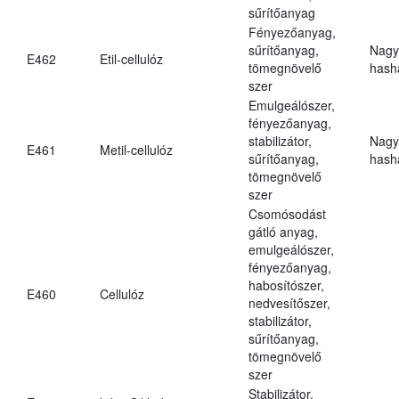
sűrítőanyag
Fényezőanyag,
sűrítőanyag,
Nagy
E462
Etil-cellulóz
tömegnövelő
hasha
szer
Emulgeálószer,
fényezőanyag,
stabilizátor,
Nagy
E461
Metil-cellulóz
sűrítőanyag,
hasha
tömegnövelő
szer
Csomósodást
gátló anyag,
emulgeálószer,
fényezőanyag,
habosítószer,
E460
Cellulóz
nedvesítőszer,
stabilizátor,
sűrítőanyag,
tömegnövelő
szer
Stabilizátor,