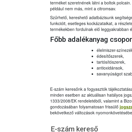
terméket szeretnének látni a boltok polcai
például nem más, mint a citromsav.
Szűrhető, kereshető adatbázisunk segítsé
funkcióit, esetleges kockázataikat, a részlet
termékekben fordulnak elő leggyakrabban és
Főbb adalékanyag csopo
élelmiszer-színezé
édesítőszerek,
tartósítószerek,
antioxidánsok,
savanyúságot szab
E-szám keresőnk a fogyasztók tájékoztatásár
minden esetben az aktuálisan hatályos jog
1333/2008/EK rendeletéből, valamint a Bizo
gondozásában folyamatosan frissülő
jogsz
bekövetkező változások nyomonkövetésébe
E-szám kereső