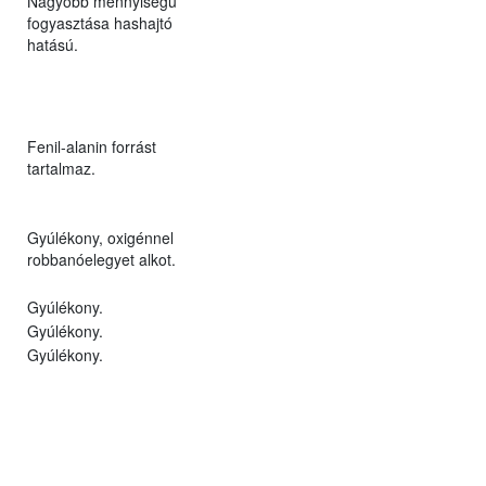
Nagyobb mennyiségű
fogyasztása hashajtó
hatású.
Fenil-alanin forrást
tartalmaz.
Gyúlékony, oxigénnel
robbanóelegyet alkot.
Gyúlékony.
Gyúlékony.
Gyúlékony.