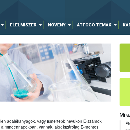
ÉLELMISZER
NÖVÉNY
ÁTFOGÓ TÉMÁK
KA
Mi a
tetlen adalékanyagok, vagy ismertebb nevükön E-számok
Él
ng a mindennapokban, vannak, akik kizárólag E-mentes
an