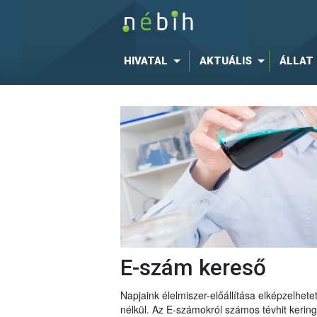
HIVATAL
AKTUÁLIS
ÁLLAT
E-szám kereső
Napjaink élelmiszer-előállítása elképzelhe
nélkül. Az E-számokról számos tévhit keri