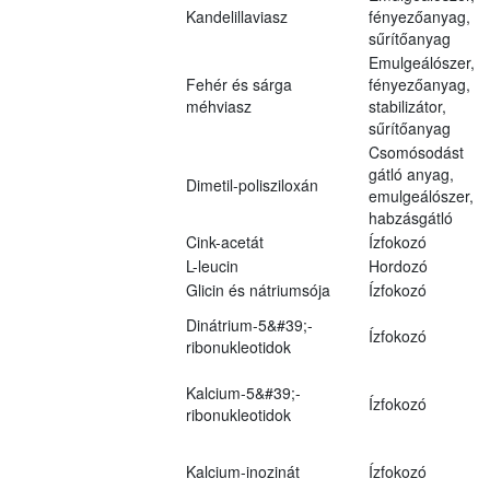
Kandelillaviasz
fényezőanyag,
sűrítőanyag
Emulgeálószer,
Fehér és sárga
fényezőanyag,
méhviasz
stabilizátor,
sűrítőanyag
Csomósodást
gátló anyag,
Dimetil-polisziloxán
emulgeálószer,
habzásgátló
Cink-acetát
Ízfokozó
L-leucin
Hordozó
Glicin és nátriumsója
Ízfokozó
Dinátrium-5&#39;-
Ízfokozó
ribonukleotidok
Kalcium-5&#39;-
Ízfokozó
ribonukleotidok
Kalcium-inozinát
Ízfokozó