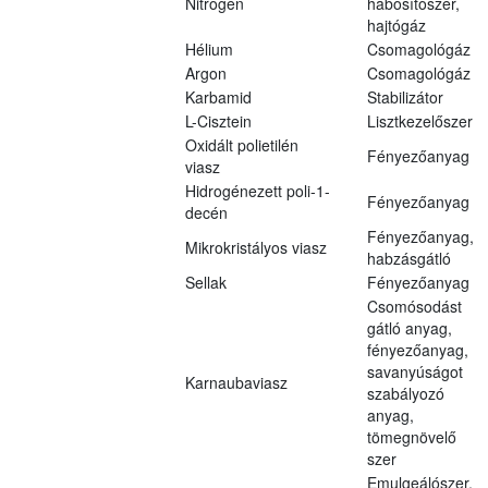
Nitrogén
habosítószer,
hajtógáz
Hélium
Csomagológáz
Argon
Csomagológáz
Karbamid
Stabilizátor
L-Cisztein
Lisztkezelőszer
Oxidált polietilén
Fényezőanyag
viasz
Hidrogénezett poli-1-
Fényezőanyag
decén
Fényezőanyag,
Mikrokristályos viasz
habzásgátló
Sellak
Fényezőanyag
Csomósodást
gátló anyag,
fényezőanyag,
savanyúságot
Karnaubaviasz
szabályozó
anyag,
tömegnövelő
szer
Emulgeálószer,