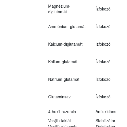
Magnézium-
Ízfokozó
diglutamát
Ammónium-glutamát
Ízfokozó
Kalcium-diglutamát
Ízfokozó
Kálium-glutamát
Ízfokozó
Nátrium-glutamát
Ízfokozó
Glutaminsav
Ízfokozó
4-hexil-rezorcin
Antioxidáns
Vas(II)-laktát
Stabilizátor
Vas(II)-glükonát
Stabilizátor