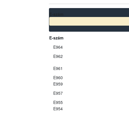
E-szám
E-szám
E964
E962
E961
E960
E959
E957
E955
E954