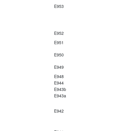
E953
E952
E951
E950
E949
E948
E944
E943b
E943a
E942