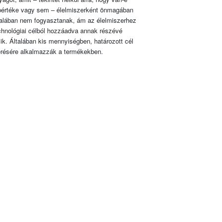
pértéke vagy sem – élelmiszerként önmagában
talában nem fogyasztanak, ám az élelmiszerhez
chnológiai célból hozzáadva annak részévé
lik. Általában kis mennyiségben, határozott cél
érésére alkalmazzák a termékekben.