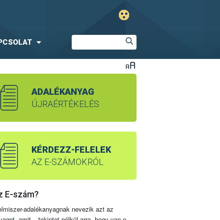
PCSOLAT
ADALÉKANYAG
ÚJRAÉRTÉKELÉS
KÉRDEZZ-FELELEK
AZ E-SZÁMOKRÓL
z E-szám?
elmiszer-adalékanyagnak nevezik azt az
yagot, amit – tekintet nélkül arra, hogy van-e