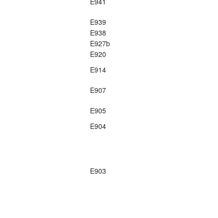
E941
E939
E938
E927b
E920
E914
E907
E905
E904
E903