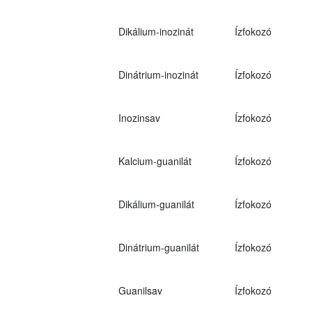
Dikálium-inozinát
Ízfokozó
Dinátrium-inozinát
Ízfokozó
Inozinsav
Ízfokozó
Kalcium-guanilát
Ízfokozó
Dikálium-guanilát
Ízfokozó
Dinátrium-guanilát
Ízfokozó
Guanilsav
Ízfokozó