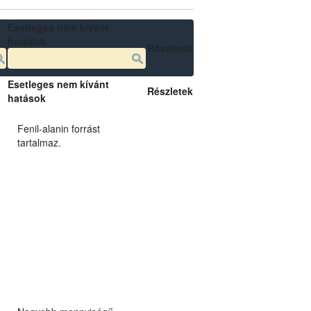
Esetleges nem kívánt
hatások
Részletek
Esetleges nem kívánt
Részletek
hatások
Fenil-alanin forrást
tartalmaz.