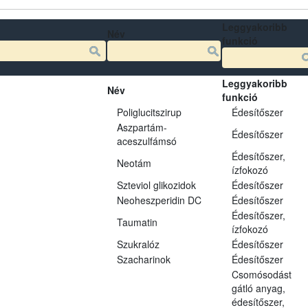
Leggyakoribb
Név
funkció
Leggyakoribb
Név
funkció
Poliglucitszirup
Édesítőszer
Aszpartám-
Édesítőszer
aceszulfámsó
Édesítőszer,
Neotám
ízfokozó
Szteviol glikozidok
Édesítőszer
Neoheszperidin DC
Édesítőszer
Édesítőszer,
Taumatin
ízfokozó
Szukralóz
Édesítőszer
Szacharinok
Édesítőszer
Csomósodást
gátló anyag,
édesítőszer,