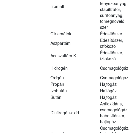
fényezőanyag,
Izomalt
stabilizátor,
sűrítőanyag,
tömegnövelő
szer
Ciklamátok
Édesítőszer
Édesítőszer,
Aszpartám
ízfokozó
Édesítőszer,
Aceszulfám K
ízfokozó
Hidrogén
Csomagológáz
Oxigén
Csomagológáz
Propán
Hajtógáz
Izobután
Hajtógáz
Bután
Hajtógáz
Antioxidáns,
csomagológáz,
Dinitrogén-oxid
habosítószer,
hajtógáz
Csomagológáz,