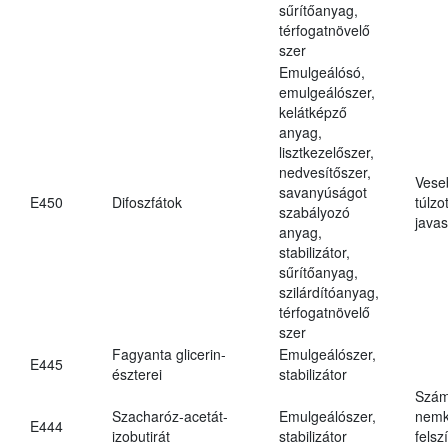
sűrítőanyag,
térfogatnövelő
szer
Emulgeálósó,
emulgeálószer,
kelátképző
anyag,
lisztkezelőszer,
nedvesítőszer,
Vese
savanyúságot
E450
Difoszfátok
túlzo
szabályozó
javas
anyag,
stabilizátor,
sűrítőanyag,
szilárdítóanyag,
térfogatnövelő
szer
Fagyanta glicerin-
Emulgeálószer,
E445
észterei
stabilizátor
Szám
Szacharóz-acetát-
Emulgeálószer,
nemk
E444
izobutirát
stabilizátor
felsz