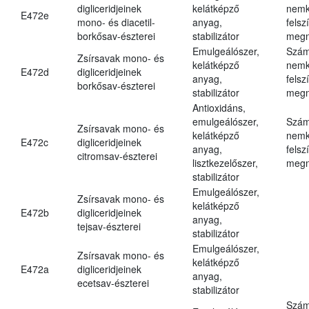
digliceridjeinek
kelátképző
nemk
E472e
mono- és diacetil-
anyag,
felsz
borkősav-észterei
stabilizátor
megn
Emulgeálószer,
Szám
Zsírsavak mono- és
kelátképző
nemk
E472d
digliceridjeinek
anyag,
felsz
borkősav-észterei
stabilizátor
megn
Antioxidáns,
emulgeálószer,
Szám
Zsírsavak mono- és
kelátképző
nemk
E472c
digliceridjeinek
anyag,
felsz
citromsav-észterei
lisztkezelőszer,
megn
stabilizátor
Emulgeálószer,
Zsírsavak mono- és
kelátképző
E472b
digliceridjeinek
anyag,
tejsav-észterei
stabilizátor
Emulgeálószer,
Zsírsavak mono- és
kelátképző
E472a
digliceridjeinek
anyag,
ecetsav-észterei
stabilizátor
Szám