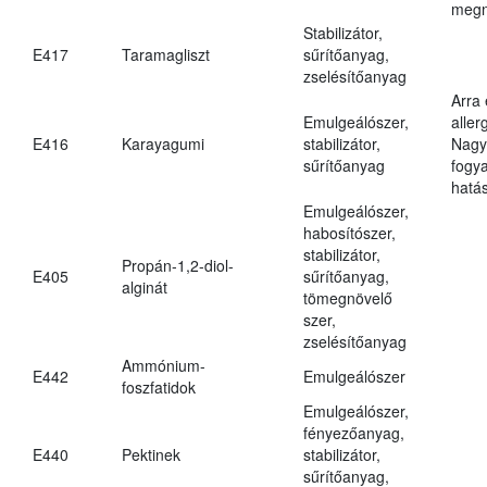
megn
Stabilizátor,
E417
Taramagliszt
sűrítőanyag,
zselésítőanyag
Arra
Emulgeálószer,
aller
E416
Karayagumi
stabilizátor,
Nagy
sűrítőanyag
fogy
hatá
Emulgeálószer,
habosítószer,
stabilizátor,
Propán-1,2-diol-
E405
sűrítőanyag,
alginát
tömegnövelő
szer,
zselésítőanyag
Ammónium-
E442
Emulgeálószer
foszfatidok
Emulgeálószer,
fényezőanyag,
E440
Pektinek
stabilizátor,
sűrítőanyag,