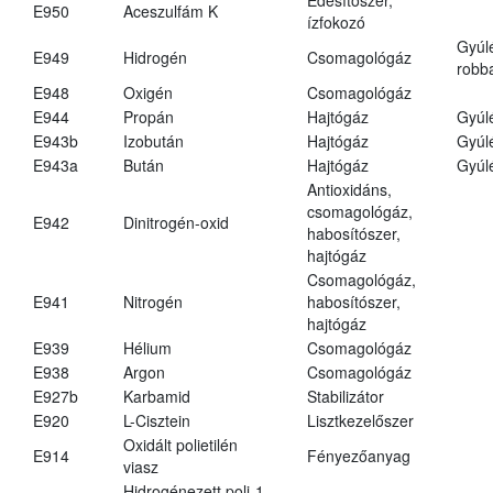
E950
Aceszulfám K
ízfokozó
Gyúl
E949
Hidrogén
Csomagológáz
robba
E948
Oxigén
Csomagológáz
E944
Propán
Hajtógáz
Gyúl
E943b
Izobután
Hajtógáz
Gyúl
E943a
Bután
Hajtógáz
Gyúl
Antioxidáns,
csomagológáz,
E942
Dinitrogén-oxid
habosítószer,
hajtógáz
Csomagológáz,
E941
Nitrogén
habosítószer,
hajtógáz
E939
Hélium
Csomagológáz
E938
Argon
Csomagológáz
E927b
Karbamid
Stabilizátor
E920
L-Cisztein
Lisztkezelőszer
Oxidált polietilén
E914
Fényezőanyag
viasz
Hidrogénezett poli-1-