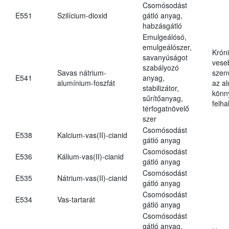
Csomósodást
E551
Szilícium-dioxid
gátló anyag,
habzásgátló
Emulgeálósó,
emulgeálószer,
Krón
savanyúságot
vese
szabályozó
Savas nátrium-
szen
E541
anyag,
alumínium-foszfát
az a
stabilizátor,
könn
sűrítőanyag,
felh
térfogatnövelő
szer
Csomósodást
E538
Kalcium-vas(II)-cianid
gátló anyag
Csomósodást
E536
Kálium-vas(II)-cianid
gátló anyag
Csomósodást
E535
Nátrium-vas(II)-cianid
gátló anyag
Csomósodást
E534
Vas-tartarát
gátló anyag
Csomósodást
gátló anyag,