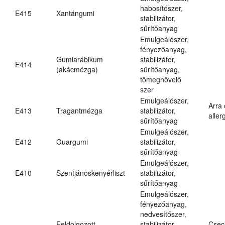
habosítószer,
E415
Xantángumi
stabilizátor,
sűrítőanyag
Emulgeálószer,
fényezőanyag,
Gumiarábikum
stabilizátor,
E414
(akácmézga)
sűrítőanyag,
tömegnövelő
szer
Emulgeálószer,
Arra
E413
Tragantmézga
stabilizátor,
aller
sűrítőanyag
Emulgeálószer,
E412
Guargumi
stabilizátor,
sűrítőanyag
Emulgeálószer,
E410
Szentjánoskenyérliszt
stabilizátor,
sűrítőanyag
Emulgeálószer,
fényezőanyag,
nedvesítőszer,
Feldolgozott
stabilizátor,
Csec