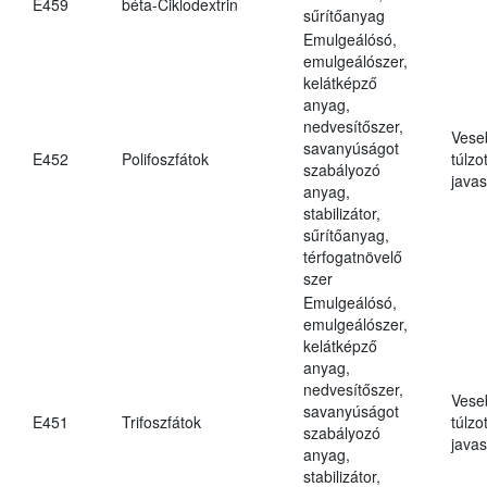
E459
béta-Ciklodextrin
sűrítőanyag
Emulgeálósó,
emulgeálószer,
kelátképző
anyag,
nedvesítőszer,
Vese
savanyúságot
E452
Polifoszfátok
túlzo
szabályozó
javas
anyag,
stabilizátor,
sűrítőanyag,
térfogatnövelő
szer
Emulgeálósó,
emulgeálószer,
kelátképző
anyag,
nedvesítőszer,
Vese
savanyúságot
E451
Trifoszfátok
túlzo
szabályozó
javas
anyag,
stabilizátor,