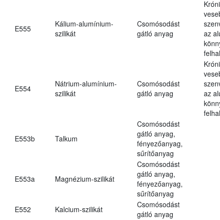
Krón
vese
Kálium-alumínium-
Csomósodást
szen
E555
szilikát
gátló anyag
az a
könn
felh
Krón
vese
Nátrium-alumínium-
Csomósodást
szen
E554
szilikát
gátló anyag
az a
könn
felh
Csomósodást
gátló anyag,
E553b
Talkum
fényezőanyag,
sűrítőanyag
Csomósodást
gátló anyag,
E553a
Magnézium-szilikát
fényezőanyag,
sűrítőanyag
Csomósodást
E552
Kalcium-szilikát
gátló anyag