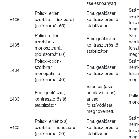
zselésítőanyag
Szám
Polioxi-etilén-
Emulgeálószer,
nemk
E436
szorbitan-trisztearát
kontraszterősítő,
felsz
(poliszorbát 65)
stabilizátor
megn
Polioxi-etilén-
Szám
Emulgeálószer,
szorbitan-
nemk
E435
kontraszterősítő,
monosztearát
felsz
stabilizátor
(poliszorbát 60)
megn
Polioxi-etilén-
Szám
szorbitan-
Emulgeálószer,
nemk
E434
monopalmitát
kontraszterősítő
felsz
(poliszorbát 40)
megn
Számos (akár
Emulgeálószer,
nemkívánatos)
Polio
E433
kontraszterősítő,
anyag
mono
stabilizátor
felszívódását
megnövelheti.
Szám
Polioxi-etilén(20)-
Emulgeálószer,
nemk
E432
szorbitan-monolaurát
kontraszterősítő,
felsz
(poliszorbát 20)
stabilizátor
megn