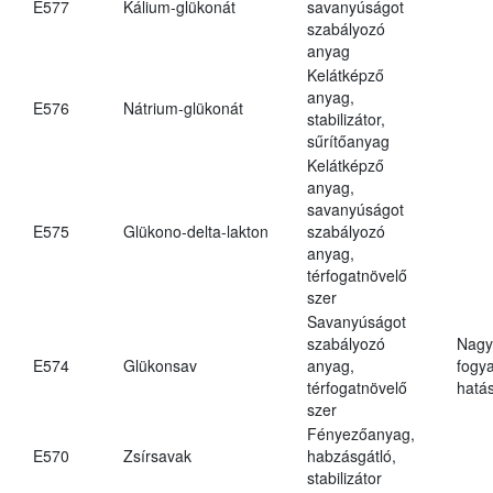
E577
Kálium-glükonát
savanyúságot
szabályozó
anyag
Kelátképző
anyag,
E576
Nátrium-glükonát
stabilizátor,
sűrítőanyag
Kelátképző
anyag,
savanyúságot
E575
Glükono-delta-lakton
szabályozó
anyag,
térfogatnövelő
szer
Savanyúságot
szabályozó
Nagy
E574
Glükonsav
anyag,
fogy
térfogatnövelő
hatá
szer
Fényezőanyag,
E570
Zsírsavak
habzásgátló,
stabilizátor