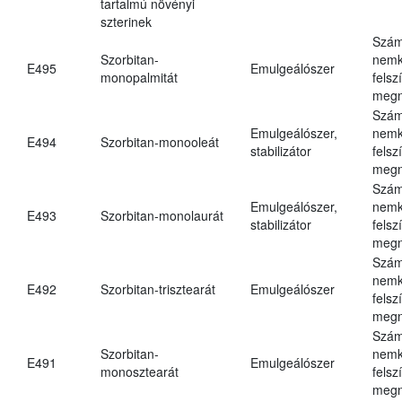
tartalmú növényi
szterinek
Szám
Szorbitan-
nemk
E495
Emulgeálószer
monopalmitát
felsz
megn
Szám
Emulgeálószer,
nemk
E494
Szorbitan-monooleát
stabilizátor
felsz
megn
Szám
Emulgeálószer,
nemk
E493
Szorbitan-monolaurát
stabilizátor
felsz
megn
Szám
nemk
E492
Szorbitan-trisztearát
Emulgeálószer
felsz
megn
Szám
Szorbitan-
nemk
E491
Emulgeálószer
monosztearát
felsz
megn