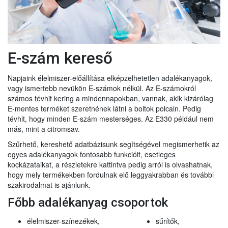
E-szám kereső
Napjaink élelmiszer-előállítása elképzelhetetlen adalékanyagok,
vagy ismertebb nevükön E-számok nélkül. Az E-számokról
számos tévhit kering a mindennapokban, vannak, akik kizárólag
E-mentes terméket szeretnének látni a boltok polcain. Pedig
tévhit, hogy minden E-szám mesterséges. Az E330 például nem
más, mint a citromsav.
Szűrhető, kereshető adatbázisunk segítségével megismerhetik az
egyes adalékanyagok fontosabb funkcióit, esetleges
kockázataikat, a részletekre kattintva pedig arról is olvashatnak,
hogy mely termékekben fordulnak elő leggyakrabban és további
szakirodalmat is ajánlunk.
Főbb adalékanyag csoportok
élelmiszer-színezékek,
sűrítők,