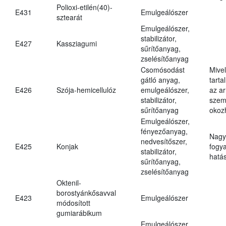
Polioxi-etilén(40)-
E431
Emulgeálószer
sztearát
Emulgeálószer,
stabilizátor,
E427
Kassziagumi
sűrítőanyag,
zselésítőanyag
Csomósodást
Mive
gátló anyag,
tarta
E426
Szója-hemicellulóz
emulgeálószer,
az ar
stabilizátor,
szem
sűrítőanyag
okoz
Emulgeálószer,
fényezőanyag,
Nagy
nedvesítőszer,
E425
Konjak
fogy
stabilizátor,
hatá
sűrítőanyag,
zselésítőanyag
Oktenil-
borostyánkősavval
E423
Emulgeálószer
módosított
gumiarábikum
Emulgeálószer,