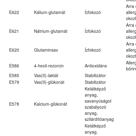
Arra
E622
Kálium-glutamát
Ízfokozó
aller
okoz
Arra
E621
Nátrium-glutamát
Ízfokozó
aller
okoz
Arra
E620
Glutaminsav
Ízfokozó
aller
okoz
Aller
E586
4-hexil-rezorcin
Antioxidáns
bőrir
E585
Vas(II)-laktát
Stabilizátor
E579
Vas(II)-glükonát
Stabilizátor
Kelátképző
anyag,
savanyúságot
E578
Kalcium-glükonát
szabályozó
anyag,
szilárdítóanyag
Kelátképző
anyag,