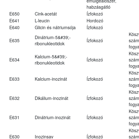
emulgeálószer,
habzásgátló
E650
Cink-acetát
Ízfokozó
E641
L-leucin
Hordozó
E640
Glicin és nátriumsója
Ízfokozó
Kösz
Dinátrium-5&#39;-
E635
Ízfokozó
számá
ribonukleotidok
fogya
Kösz
Kalcium-5&#39;-
E634
Ízfokozó
számá
ribonukleotidok
fogya
Kösz
E633
Kalcium-inozinát
Ízfokozó
számá
fogya
Kösz
E632
Dikálium-inozinát
Ízfokozó
számá
fogya
Kösz
E631
Dinátrium-inozinát
Ízfokozó
számá
fogya
Kösz
E630
Inozinsav
Ízfokozó
számá