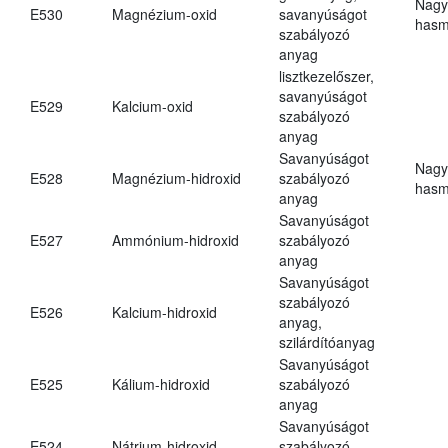
Nagy
E530
Magnézium-oxid
savanyúságot
hasm
szabályozó
anyag
lisztkezelőszer,
savanyúságot
E529
Kalcium-oxid
szabályozó
anyag
Savanyúságot
Nagy
E528
Magnézium-hidroxid
szabályozó
hasm
anyag
Savanyúságot
E527
Ammónium-hidroxid
szabályozó
anyag
Savanyúságot
szabályozó
E526
Kalcium-hidroxid
anyag,
szilárdítóanyag
Savanyúságot
E525
Kálium-hidroxid
szabályozó
anyag
Savanyúságot
E524
Nátrium-hidroxid
szabályozó