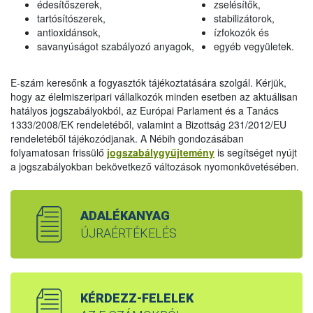
édesítőszerek,
zselésítők,
tartósítószerek,
stabilizátorok,
antioxidánsok,
ízfokozók és
savanyúságot szabályozó anyagok,
egyéb vegyületek.
E-szám keresőnk a fogyasztók tájékoztatására szolgál. Kérjük,
hogy az élelmiszeripari vállalkozók minden esetben az aktuálisan
hatályos jogszabályokból, az Európai Parlament és a Tanács
1333/2008/EK rendeletéből, valamint a Bizottság 231/2012/EU
rendeletéből tájékozódjanak. A Nébih gondozásában
folyamatosan frissülő
jogszabálygyűjtemény
is segítséget nyújt
a jogszabályokban bekövetkező változások nyomonkövetésében.
ADALÉKANYAG
ÚJRAÉRTÉKELÉS
KÉRDEZZ-FELELEK