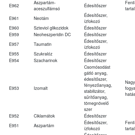
Aszpartám-
Fenil
E962
Édesítőszer
aceszulfámsó
tarta
Édesítőszer,
E961
Neotám
ízfokozó
E960
Szteviol glikozidok
Édesítőszer
E959
Neoheszperidin DC
Édesítőszer
Édesítőszer,
E957
Taumatin
ízfokozó
E955
Szukralóz
Édesítőszer
E954
Szacharinok
Édesítőszer
Csomósodást
gátló anyag,
édesítőszer,
Nagy
fényezőanyag,
E953
Izomalt
fogy
stabilizátor,
hatá
sűrítőanyag,
tömegnövelő
szer
E952
Ciklamátok
Édesítőszer
Édesítőszer,
Fenil
E951
Aszpartám
ízfokozó
tarta
Édesítőszer,