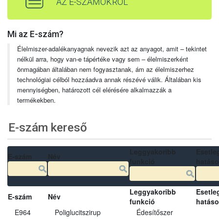
AZ E-SZÁMOKRÓL
Mi az E-szám?
Élelmiszer-adalékanyagnak nevezik azt az anyagot, amit – tekintet
nélkül arra, hogy van-e tápértéke vagy sem – élelmiszerként
önmagában általában nem fogyasztanak, ám az élelmiszerhez
technológiai célból hozzáadva annak részévé válik. Általában kis
mennyiségben, határozott cél elérésére alkalmazzák a
termékekben.
E-szám kereső
Leggyakoribb
Esetle
E-szám
Név
funkció
hatás
Leggyakoribb
Esetle
E-szám
Név
funkció
hatás
E964
Poliglucitszirup
Édesítőszer