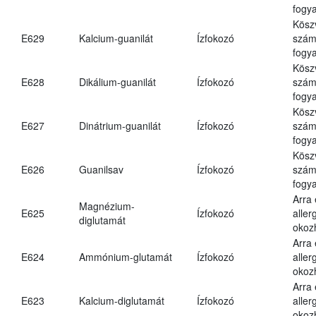
fogya
Kösz
E629
Kalcium-guanilát
Ízfokozó
számá
fogya
Kösz
E628
Dikálium-guanilát
Ízfokozó
számá
fogya
Kösz
E627
Dinátrium-guanilát
Ízfokozó
számá
fogya
Kösz
E626
Guanilsav
Ízfokozó
számá
fogya
Arra
Magnézium-
E625
Ízfokozó
aller
diglutamát
okoz
Arra
E624
Ammónium-glutamát
Ízfokozó
aller
okoz
Arra
E623
Kalcium-diglutamát
Ízfokozó
aller
okoz