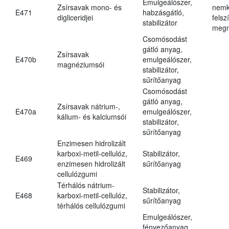
Emulgeálószer,
Zsírsavak mono- és
nemk
E471
habzásgátló,
digliceridjei
felsz
stabilizátor
megn
Csomósodást
gátló anyag,
Zsírsavak
E470b
emulgeálószer,
magnéziumsói
stabilizátor,
sűrítőanyag
Csomósodást
gátló anyag,
Zsírsavak nátrium-,
E470a
emulgeálószer,
kálium- és kalciumsói
stabilizátor,
sűrítőanyag
Enzimesen hidrolizált
karboxi-metil-cellulóz,
Stabilizátor,
E469
enzimesen hidrolizált
sűrítőanyag
cellulózgumi
Térhálós nátrium-
Stabilizátor,
E468
karboxi-metil-cellulóz,
sűrítőanyag
térhálós cellulózgumi
Emulgeálószer,
fényezőanyag,