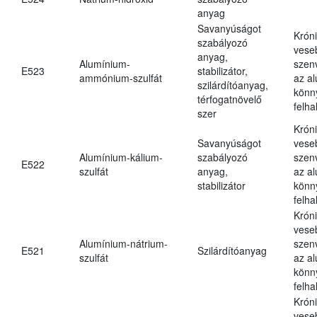
anyag
Savanyúságot
Krón
szabályozó
vese
anyag,
Alumínium-
szen
E523
stabilizátor,
ammónium-szulfát
az a
szilárdítóanyag,
könn
térfogatnövelő
felh
szer
Krón
Savanyúságot
vese
Alumínium-kálium-
szabályozó
szen
E522
szulfát
anyag,
az a
stabilizátor
könn
felh
Krón
vese
Alumínium-nátrium-
szen
E521
Szilárdítóanyag
szulfát
az a
könn
felh
Krón
vese