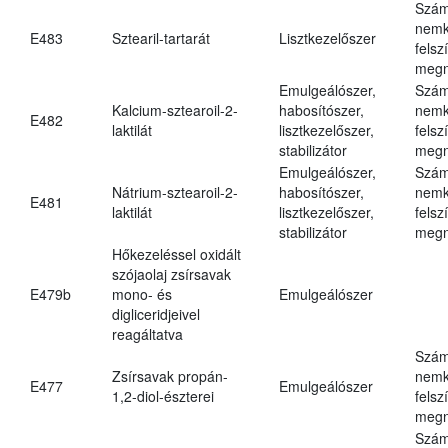
Szám
nemk
E483
Sztearil-tartarát
Lisztkezelőszer
felsz
megn
Emulgeálószer,
Szám
Kalcium-sztearoil-2-
habosítószer,
nemk
E482
laktilát
lisztkezelőszer,
felsz
stabilizátor
megn
Emulgeálószer,
Szám
Nátrium-sztearoil-2-
habosítószer,
nemk
E481
laktilát
lisztkezelőszer,
felsz
stabilizátor
megn
Hőkezeléssel oxidált
szójaolaj zsírsavak
E479b
mono- és
Emulgeálószer
digliceridjeivel
reagáltatva
Szám
Zsírsavak propán-
nemk
E477
Emulgeálószer
1,2-diol-észterei
felsz
megn
Szám