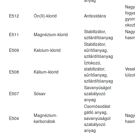
Nagy
fogy
E512
Ón(II)-klorid
Antioxidáns
gyom
okoz
Stabilizátor,
Nagy
E511
Magnézium-klorid
szilárdítóanyag
hasm
Stabilizátor,
E509
Kalcium-klorid
sűrítőanyag,
szilárdítóanyag
Ízfokozó,
stabilizátor,
Vese
E508
Kálium-klorid
sűrítőanyag,
túlzo
szilárdítóanyag
Savanyúságot
E507
Sósav
szabályozó
anyag
Csomósodást
gátló anyag,
Magnézium-
Nagy
E504
savanyúságot
karbonátok
hasm
szabályozó
anyag