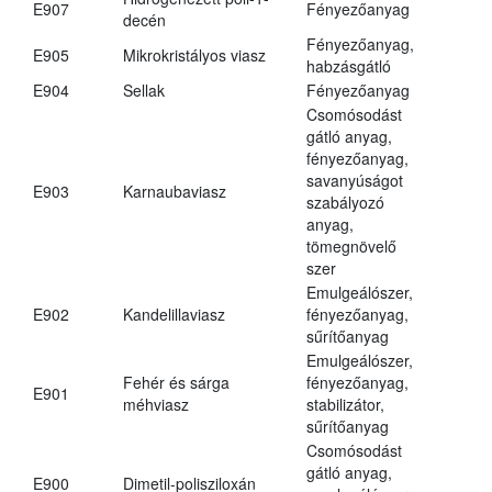
E907
Fényezőanyag
decén
Fényezőanyag,
E905
Mikrokristályos viasz
habzásgátló
E904
Sellak
Fényezőanyag
Csomósodást
gátló anyag,
fényezőanyag,
savanyúságot
E903
Karnaubaviasz
szabályozó
anyag,
tömegnövelő
szer
Emulgeálószer,
E902
Kandelillaviasz
fényezőanyag,
sűrítőanyag
Emulgeálószer,
Fehér és sárga
fényezőanyag,
E901
méhviasz
stabilizátor,
sűrítőanyag
Csomósodást
gátló anyag,
E900
Dimetil-polisziloxán