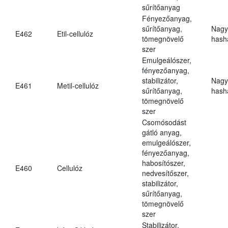
sűrítőanyag
Fényezőanyag,
sűrítőanyag,
Nagy
E462
Etil-cellulóz
tömegnövelő
hasha
szer
Emulgeálószer,
fényezőanyag,
stabilizátor,
Nagy
E461
Metil-cellulóz
sűrítőanyag,
hasha
tömegnövelő
szer
Csomósodást
gátló anyag,
emulgeálószer,
fényezőanyag,
habosítószer,
E460
Cellulóz
nedvesítőszer,
stabilizátor,
sűrítőanyag,
tömegnövelő
szer
Stabilizátor,