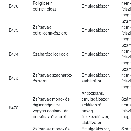
Poliglicerin-
nemk
E476
Emulgeálószer
poliricinoleát
felsz
megn
Szám
Zsírsavak
nemk
E475
Emulgeálószer
poliglicerin-észterei
felsz
megn
Szám
nemk
E474
Szaharózgliceridek
Emulgeálószer
felsz
megn
Szám
Zsírsavak szacharóz-
Emulgeálószer,
nemk
E473
észterei
stabilizátor
felsz
megn
Antioxidáns,
Zsírsavak mono- és
emulgeálószer,
Szám
digliceridjeinek
kelátképző
nemk
E472f
vegyes ecetsav- és
anyag,
felsz
borkősav-észterei
lisztkezelőszer,
megn
stabilizátor
Zsírsavak mono- és
Emulgeálószer,
Szám