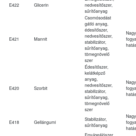
E422
Glicerin
nedvesítőszer,
sűrítőanyag
Csomósodást
gátló anyag,
édesítőszer,
Nagy
nedvesítőszer,
E421
Mannit
fogy
stabilizátor,
hatá
sűrítőanyag,
tömegnövelő
szer
Édesítőszer,
kelátképző
anyag,
Nagy
nedvesítőszer,
E420
Szorbit
fogy
stabilizátor,
hatá
sűrítőanyag,
tömegnövelő
szer
Nagy
Stabilizátor,
E418
Gellángumi
fogy
sűrítőanyag
hatá
Emulgeálószer,