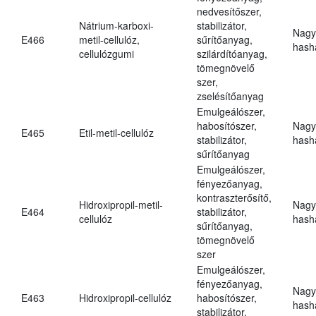
nedvesítőszer,
Nátrium-karboxi-
stabilizátor,
Nagy
E466
metil-cellulóz,
sűrítőanyag,
hasha
cellulózgumi
szilárdítóanyag,
tömegnövelő
szer,
zselésítőanyag
Emulgeálószer,
habosítószer,
Nagy
E465
Etil-metil-cellulóz
stabilizátor,
hasha
sűrítőanyag
Emulgeálószer,
fényezőanyag,
kontraszterősítő,
Hidroxipropil-metil-
Nagy
E464
stabilizátor,
cellulóz
hasha
sűrítőanyag,
tömegnövelő
szer
Emulgeálószer,
fényezőanyag,
Nagy
E463
Hidroxipropil-cellulóz
habosítószer,
hasha
stabilizátor,