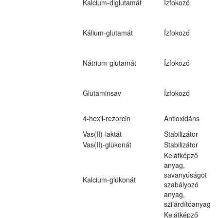
Kalcium-diglutamát
Ízfokozó
Kálium-glutamát
Ízfokozó
Nátrium-glutamát
Ízfokozó
Glutaminsav
Ízfokozó
4-hexil-rezorcin
Antioxidáns
Vas(II)-laktát
Stabilizátor
Vas(II)-glükonát
Stabilizátor
Kelátképző
anyag,
savanyúságot
Kalcium-glükonát
szabályozó
anyag,
szilárdítóanyag
Kelátképző