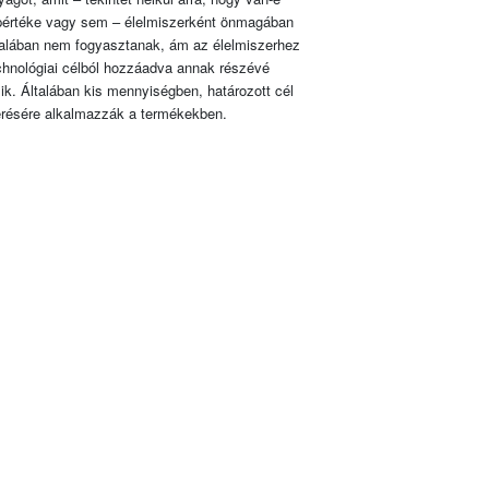
pértéke vagy sem – élelmiszerként önmagában
talában nem fogyasztanak, ám az élelmiszerhez
chnológiai célból hozzáadva annak részévé
lik. Általában kis mennyiségben, határozott cél
érésére alkalmazzák a termékekben.