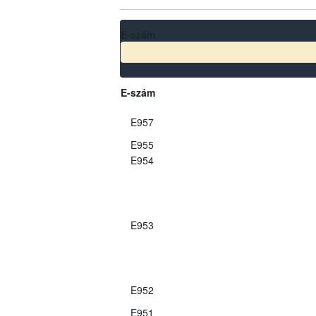
E-szám
E-szám
E957
E955
E954
E953
E952
E951