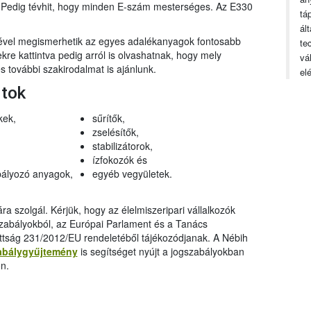
n. Pedig tévhit, hogy minden E-szám mesterséges. Az E330
tá
ál
gével megismerhetik az egyes adalékanyagok fontosabb
te
ekre kattintva pedig arról is olvashatnak, hogy mely
vá
 további szakirodalmat is ajánlunk.
el
rtok
kek,
sűrítők,
zselésítők,
stabilizátorok,
ízfokozók és
ályozó anyagok,
egyéb vegyületek.
a szolgál. Kérjük, hogy az élelmiszeripari vállalkozók
szabályokból, az Európai Parlament és a Tanács
ttság 231/2012/EU rendeletéből tájékozódjanak. A Nébih
abálygyűjtemény
is segítséget nyújt a jogszabályokban
n.