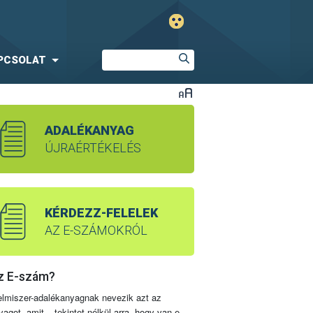
PCSOLAT
ADALÉKANYAG
ÚJRAÉRTÉKELÉS
KÉRDEZZ-FELELEK
AZ E-SZÁMOKRÓL
z E-szám?
elmiszer-adalékanyagnak nevezik azt az
yagot, amit – tekintet nélkül arra, hogy van-e