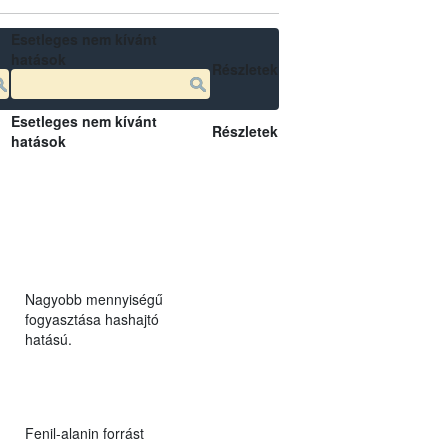
Esetleges nem kívánt
hatások
Részletek
Esetleges nem kívánt
Részletek
hatások
Nagyobb mennyiségű
fogyasztása hashajtó
hatású.
Fenil-alanin forrást