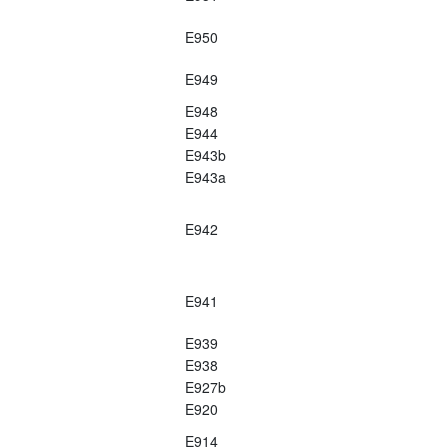
E950
E949
E948
E944
E943b
E943a
E942
E941
E939
E938
E927b
E920
E914