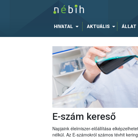
HIVATAL
AKTUÁLIS
ÁLLAT
E-szám kereső
Napjaink élelmiszer-előállítása elképzelhe
nélkül. Az E-számokról számos tévhit keri