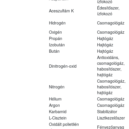
ízfokozó
Édesítőszer,
Aceszulfám K
ízfokozó
Hidrogén
Csomagológáz
Oxigén
Csomagológáz
Propán
Hajtógáz
Izobután
Hajtógáz
Bután
Hajtógáz
Antioxidáns,
csomagológáz,
Dinitrogén-oxid
habosítószer,
hajtógáz
Csomagológáz,
Nitrogén
habosítószer,
hajtógáz
Hélium
Csomagológáz
Argon
Csomagológáz
Karbamid
Stabilizátor
L-Cisztein
Lisztkezelőszer
Oxidált polietilén
Fényezőanyag