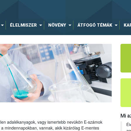
ÉLELMISZER
NÖVÉNY
ÁTFOGÓ TÉMÁK
KA
Mi a
tetlen adalékanyagok, vagy ismertebb nevükön E-számok
Él
ng a mindennapokban, vannak, akik kizárólag E-mentes
an