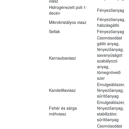
viasz
Hidrogénezett poli-1-
Fényezőanyag
decén
Fényezőanyag,
Mikrokristályos viasz
habzásgátló
Sellak
Fényezőanyag
Csomósodást
gátló anyag,
fényezőanyag,
savanyúságot
Karnaubaviasz
szabályozó
anyag,
tömegnövelő
szer
Emulgeálószer,
Kandelillaviasz
fényezőanyag,
sűrítőanyag
Emulgeálószer,
Fehér és sárga
fényezőanyag,
méhviasz
stabilizátor,
sűrítőanyag
Csomósodást