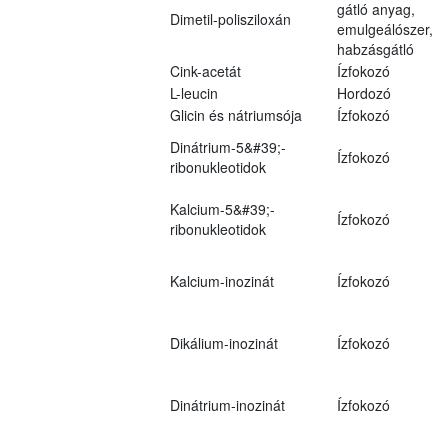
gátló anyag,
Dimetil-polisziloxán
emulgeálószer,
habzásgátló
Cink-acetát
Ízfokozó
L-leucin
Hordozó
Glicin és nátriumsója
Ízfokozó
Dinátrium-5&#39;-
Ízfokozó
ribonukleotidok
Kalcium-5&#39;-
Ízfokozó
ribonukleotidok
Kalcium-inozinát
Ízfokozó
Dikálium-inozinát
Ízfokozó
Dinátrium-inozinát
Ízfokozó