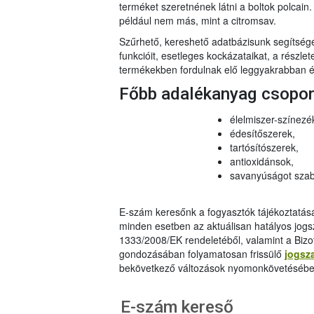
terméket szeretnének látni a boltok polcai
például nem más, mint a citromsav.
Szűrhető, kereshető adatbázisunk segítsé
funkcióit, esetleges kockázataikat, a részlet
termékekben fordulnak elő leggyakrabban és
Főbb adalékanyag csopo
élelmiszer-színezé
édesítőszerek,
tartósítószerek,
antioxidánsok,
savanyúságot szab
E-szám keresőnk a fogyasztók tájékoztatásár
minden esetben az aktuálisan hatályos jog
1333/2008/EK rendeletéből, valamint a Bizo
gondozásában folyamatosan frissülő
jogsz
bekövetkező változások nyomonkövetésébe
E-szám kereső