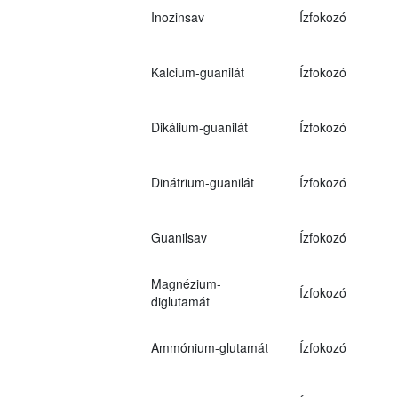
Inozinsav
Ízfokozó
Kalcium-guanilát
Ízfokozó
Dikálium-guanilát
Ízfokozó
Dinátrium-guanilát
Ízfokozó
Guanilsav
Ízfokozó
Magnézium-
Ízfokozó
diglutamát
Ammónium-glutamát
Ízfokozó