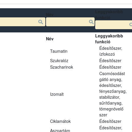
Leggyakoribb
Név
funkció
Leggyakoribb
Név
funkció
Édesítőszer,
Taumatin
ízfokozó
Szukralóz
Édesítőszer
Szacharinok
Édesítőszer
Csomósodást
gátló anyag,
édesítőszer,
fényezőanyag,
Izomalt
stabilizátor,
sűrítőanyag,
tömegnövelő
szer
Ciklamátok
Édesítőszer
Édesítőszer,
Aszpartám