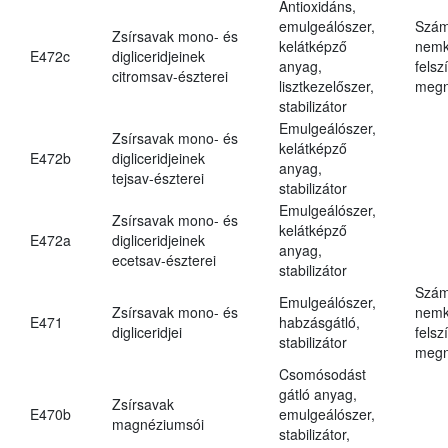
Antioxidáns,
emulgeálószer,
Szám
Zsírsavak mono- és
kelátképző
nemk
E472c
digliceridjeinek
anyag,
felsz
citromsav-észterei
lisztkezelőszer,
megn
stabilizátor
Emulgeálószer,
Zsírsavak mono- és
kelátképző
E472b
digliceridjeinek
anyag,
tejsav-észterei
stabilizátor
Emulgeálószer,
Zsírsavak mono- és
kelátképző
E472a
digliceridjeinek
anyag,
ecetsav-észterei
stabilizátor
Szám
Emulgeálószer,
Zsírsavak mono- és
nemk
E471
habzásgátló,
digliceridjei
felsz
stabilizátor
megn
Csomósodást
gátló anyag,
Zsírsavak
E470b
emulgeálószer,
magnéziumsói
stabilizátor,