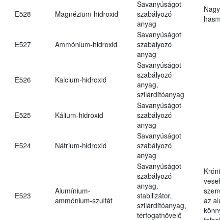
Savanyúságot
Nagy
E528
Magnézium-hidroxid
szabályozó
hasm
anyag
Savanyúságot
E527
Ammónium-hidroxid
szabályozó
anyag
Savanyúságot
szabályozó
E526
Kalcium-hidroxid
anyag,
szilárdítóanyag
Savanyúságot
E525
Kálium-hidroxid
szabályozó
anyag
Savanyúságot
E524
Nátrium-hidroxid
szabályozó
anyag
Savanyúságot
Krón
szabályozó
vese
anyag,
Alumínium-
szen
E523
stabilizátor,
ammónium-szulfát
az a
szilárdítóanyag,
könn
térfogatnövelő
felh