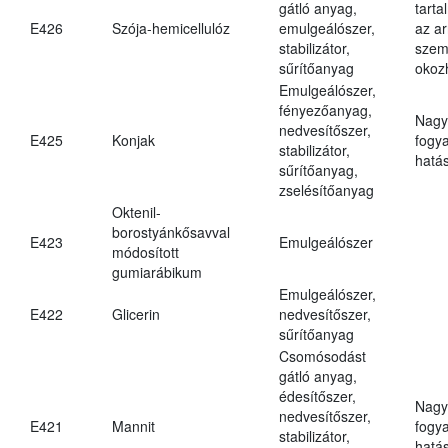
gátló anyag,
tarta
E426
Szója-hemicellulóz
emulgeálószer,
az ar
stabilizátor,
szem
sűrítőanyag
okoz
Emulgeálószer,
fényezőanyag,
Nagy
nedvesítőszer,
E425
Konjak
fogy
stabilizátor,
hatá
sűrítőanyag,
zselésítőanyag
Oktenil-
borostyánkősavval
E423
Emulgeálószer
módosított
gumiarábikum
Emulgeálószer,
E422
Glicerin
nedvesítőszer,
sűrítőanyag
Csomósodást
gátló anyag,
édesítőszer,
Nagy
nedvesítőszer,
E421
Mannit
fogy
stabilizátor,
hatá