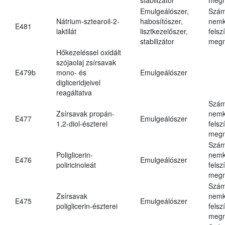
Emulgeálószer,
Szám
Nátrium-sztearoil-2-
habosítószer,
nemk
E481
laktilát
lisztkezelőszer,
felsz
stabilizátor
megn
Hőkezeléssel oxidált
szójaolaj zsírsavak
E479b
mono- és
Emulgeálószer
digliceridjeivel
reagáltatva
Szám
Zsírsavak propán-
nemk
E477
Emulgeálószer
1,2-diol-észterei
felsz
megn
Szám
Poliglicerin-
nemk
E476
Emulgeálószer
poliricinoleát
felsz
megn
Szám
Zsírsavak
nemk
E475
Emulgeálószer
poliglicerin-észterei
felsz
megn