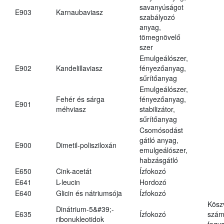
savanyúságot
E903
Karnaubaviasz
szabályozó
anyag,
tömegnövelő
szer
Emulgeálószer,
E902
Kandelillaviasz
fényezőanyag,
sűrítőanyag
Emulgeálószer,
Fehér és sárga
fényezőanyag,
E901
méhviasz
stabilizátor,
sűrítőanyag
Csomósodást
gátló anyag,
E900
Dimetil-polisziloxán
emulgeálószer,
habzásgátló
E650
Cink-acetát
Ízfokozó
E641
L-leucin
Hordozó
E640
Glicin és nátriumsója
Ízfokozó
Kösz
Dinátrium-5&#39;-
E635
Ízfokozó
számá
ribonukleotidok
fogya