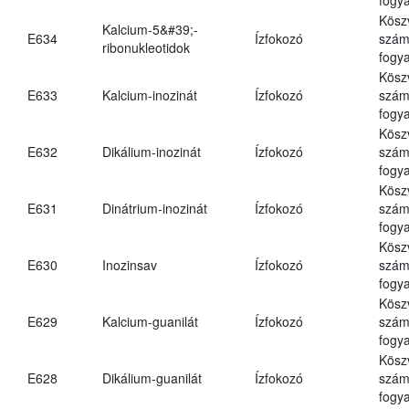
Kösz
Kalcium-5&#39;-
E634
Ízfokozó
számá
ribonukleotidok
fogya
Kösz
E633
Kalcium-inozinát
Ízfokozó
számá
fogya
Kösz
E632
Dikálium-inozinát
Ízfokozó
számá
fogya
Kösz
E631
Dinátrium-inozinát
Ízfokozó
számá
fogya
Kösz
E630
Inozinsav
Ízfokozó
számá
fogya
Kösz
E629
Kalcium-guanilát
Ízfokozó
számá
fogya
Kösz
E628
Dikálium-guanilát
Ízfokozó
számá
fogya