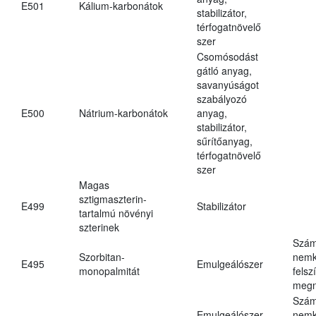
E501
Kálium-karbonátok
stabilizátor,
térfogatnövelő
szer
Csomósodást
gátló anyag,
savanyúságot
szabályozó
E500
Nátrium-karbonátok
anyag,
stabilizátor,
sűrítőanyag,
térfogatnövelő
szer
Magas
sztigmaszterin-
E499
Stabilizátor
tartalmú növényi
szterinek
Szám
Szorbitan-
nemk
E495
Emulgeálószer
monopalmitát
felsz
megn
Szám
Emulgeálószer,
nemk