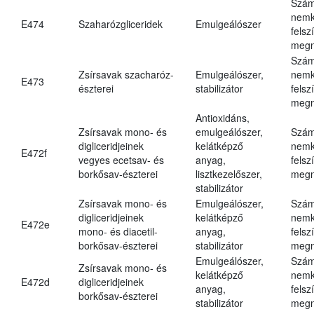
Szám
nemk
E474
Szaharózgliceridek
Emulgeálószer
felsz
megn
Szám
Zsírsavak szacharóz-
Emulgeálószer,
nemk
E473
észterei
stabilizátor
felsz
megn
Antioxidáns,
Zsírsavak mono- és
emulgeálószer,
Szám
digliceridjeinek
kelátképző
nemk
E472f
vegyes ecetsav- és
anyag,
felsz
borkősav-észterei
lisztkezelőszer,
megn
stabilizátor
Zsírsavak mono- és
Emulgeálószer,
Szám
digliceridjeinek
kelátképző
nemk
E472e
mono- és diacetil-
anyag,
felsz
borkősav-észterei
stabilizátor
megn
Emulgeálószer,
Szám
Zsírsavak mono- és
kelátképző
nemk
E472d
digliceridjeinek
anyag,
felsz
borkősav-észterei
stabilizátor
megn