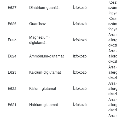
Kösz
E627
Dinátrium-guanilát
Ízfokozó
számá
fogya
Kösz
E626
Guanilsav
Ízfokozó
számá
fogya
Arra
Magnézium-
E625
Ízfokozó
aller
diglutamát
okoz
Arra
E624
Ammónium-glutamát
Ízfokozó
aller
okoz
Arra
E623
Kalcium-diglutamát
Ízfokozó
aller
okoz
Arra
E622
Kálium-glutamát
Ízfokozó
aller
okoz
Arra
E621
Nátrium-glutamát
Ízfokozó
aller
okoz
Arra