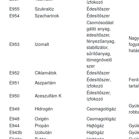
ízfokozó
E955
Szukralóz
Édesítőszer
E954
Szacharinok
Édesítőszer
Csomósodást
gátló anyag,
édesítőszer,
Nagy
fényezőanyag,
E953
Izomalt
fogy
stabilizátor,
hatá
sűrítőanyag,
tömegnövelő
szer
E952
Ciklamátok
Édesítőszer
Édesítőszer,
Fenil
E951
Aszpartám
ízfokozó
tarta
Édesítőszer,
E950
Aceszulfám K
ízfokozó
Gyúl
E949
Hidrogén
Csomagológáz
robba
E948
Oxigén
Csomagológáz
E944
Propán
Hajtógáz
Gyúl
E943b
Izobután
Hajtógáz
Gyúl
E943a
Bután
Hajtógáz
Gyúl