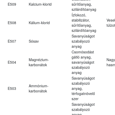
E509
Kalcium-klorid
sűrítőanyag,
szilárdítóanyag
Ízfokozó,
stabilizátor,
Vese
E508
Kálium-klorid
sűrítőanyag,
túlzo
szilárdítóanyag
Savanyúságot
E507
Sósav
szabályozó
anyag
Csomósodást
gátló anyag,
Magnézium-
Nagy
E504
savanyúságot
karbonátok
hasm
szabályozó
anyag
Savanyúságot
szabályozó
Ammónium-
E503
anyag,
karbonátok
térfogatnövelő
szer
Savanyúságot
szabályozó
anyag,