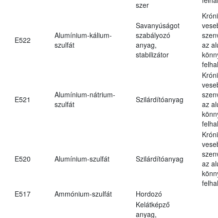
szer
Krón
Savanyúságot
vese
Alumínium-kálium-
szabályozó
szen
E522
szulfát
anyag,
az a
stabilizátor
könn
felh
Krón
vese
Alumínium-nátrium-
szen
E521
Szilárdítóanyag
szulfát
az a
könn
felh
Krón
vese
szen
E520
Alumínium-szulfát
Szilárdítóanyag
az a
könn
felh
E517
Ammónium-szulfát
Hordozó
Kelátképző
anyag,