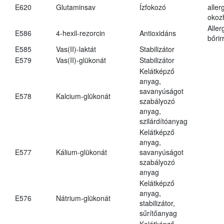
E620
Glutaminsav
Ízfokozó
aller
okoz
Aller
E586
4-hexil-rezorcin
Antioxidáns
bőrir
E585
Vas(II)-laktát
Stabilizátor
E579
Vas(II)-glükonát
Stabilizátor
Kelátképző
anyag,
savanyúságot
E578
Kalcium-glükonát
szabályozó
anyag,
szilárdítóanyag
Kelátképző
anyag,
E577
Kálium-glükonát
savanyúságot
szabályozó
anyag
Kelátképző
anyag,
E576
Nátrium-glükonát
stabilizátor,
sűrítőanyag
Kelátképző