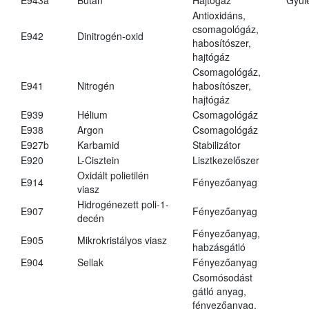
Antioxidáns,
csomagológáz,
E942
Dinitrogén-oxid
habosítószer,
hajtógáz
Csomagológáz,
E941
Nitrogén
habosítószer,
hajtógáz
E939
Hélium
Csomagológáz
E938
Argon
Csomagológáz
E927b
Karbamid
Stabilizátor
E920
L-Cisztein
Lisztkezelőszer
Oxidált polietilén
E914
Fényezőanyag
viasz
Hidrogénezett poli-1-
E907
Fényezőanyag
decén
Fényezőanyag,
E905
Mikrokristályos viasz
habzásgátló
E904
Sellak
Fényezőanyag
Csomósodást
gátló anyag,
fényezőanyag,