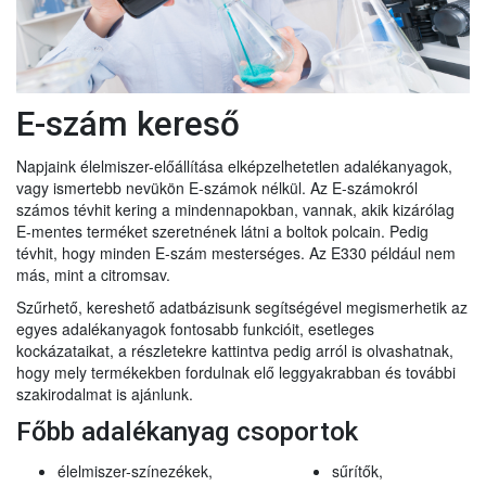
E-szám kereső
Napjaink élelmiszer-előállítása elképzelhetetlen adalékanyagok,
vagy ismertebb nevükön E-számok nélkül. Az E-számokról
számos tévhit kering a mindennapokban, vannak, akik kizárólag
E-mentes terméket szeretnének látni a boltok polcain. Pedig
tévhit, hogy minden E-szám mesterséges. Az E330 például nem
más, mint a citromsav.
Szűrhető, kereshető adatbázisunk segítségével megismerhetik az
egyes adalékanyagok fontosabb funkcióit, esetleges
kockázataikat, a részletekre kattintva pedig arról is olvashatnak,
hogy mely termékekben fordulnak elő leggyakrabban és további
szakirodalmat is ajánlunk.
Főbb adalékanyag csoportok
élelmiszer-színezékek,
sűrítők,