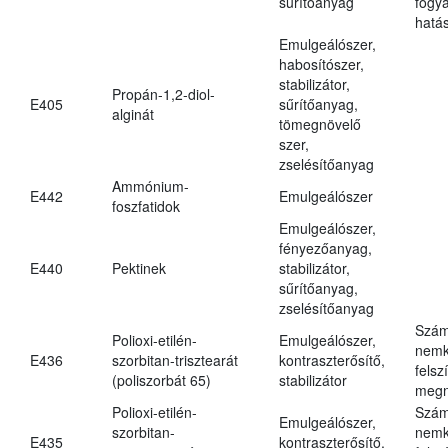
sűrítőanyag
fogy
hatá
Emulgeálószer,
habosítószer,
stabilizátor,
Propán-1,2-diol-
E405
sűrítőanyag,
alginát
tömegnövelő
szer,
zselésítőanyag
Ammónium-
E442
Emulgeálószer
foszfatidok
Emulgeálószer,
fényezőanyag,
E440
Pektinek
stabilizátor,
sűrítőanyag,
zselésítőanyag
Szám
Polioxi-etilén-
Emulgeálószer,
nemk
E436
szorbitan-trisztearát
kontraszterősítő,
felsz
(poliszorbát 65)
stabilizátor
megn
Polioxi-etilén-
Szám
Emulgeálószer,
szorbitan-
nemk
E435
kontraszterősítő,