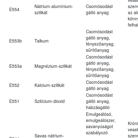
Nátrium-alumínium-
Csomósodást
szen
E554
szilikát
gátló anyag
az a
könn
felh
Csomósodást
gátló anyag,
E553b
Talkum
fényezőanyag,
sűrítőanyag
Csomósodást
gátló anyag,
E553a
Magnézium-szilikát
fényezőanyag,
sűrítőanyag
Csomósodást
E552
Kalcium-szilikát
gátló anyag
Csomósodást
E551
Szilícium-dioxid
gátló anyag,
habzásgátló
Emulgeálósó,
emulgeálószer,
Krón
savanyúságot
vese
szabályozó
Savas nátrium-
szen