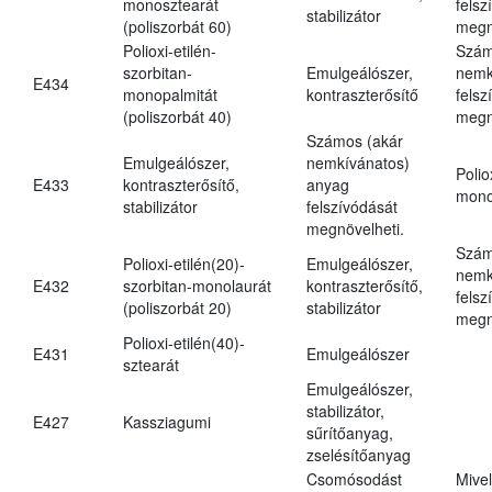
monosztearát
felsz
stabilizátor
(poliszorbát 60)
megn
Polioxi-etilén-
Szám
szorbitan-
Emulgeálószer,
nemk
E434
monopalmitát
kontraszterősítő
felsz
(poliszorbát 40)
megn
Számos (akár
Emulgeálószer,
nemkívánatos)
Polio
E433
kontraszterősítő,
anyag
mono
stabilizátor
felszívódását
megnövelheti.
Szám
Polioxi-etilén(20)-
Emulgeálószer,
nemk
E432
szorbitan-monolaurát
kontraszterősítő,
felsz
(poliszorbát 20)
stabilizátor
megn
Polioxi-etilén(40)-
E431
Emulgeálószer
sztearát
Emulgeálószer,
stabilizátor,
E427
Kassziagumi
sűrítőanyag,
zselésítőanyag
Csomósodást
Mive