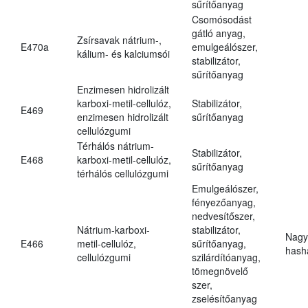
sűrítőanyag
Csomósodást
gátló anyag,
Zsírsavak nátrium-,
E470a
emulgeálószer,
kálium- és kalciumsói
stabilizátor,
sűrítőanyag
Enzimesen hidrolizált
karboxi-metil-cellulóz,
Stabilizátor,
E469
enzimesen hidrolizált
sűrítőanyag
cellulózgumi
Térhálós nátrium-
Stabilizátor,
E468
karboxi-metil-cellulóz,
sűrítőanyag
térhálós cellulózgumi
Emulgeálószer,
fényezőanyag,
nedvesítőszer,
Nátrium-karboxi-
stabilizátor,
Nagy
E466
metil-cellulóz,
sűrítőanyag,
hasha
cellulózgumi
szilárdítóanyag,
tömegnövelő
szer,
zselésítőanyag