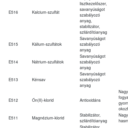
lisztkezelőszer,
savanyúságot
E516
Kalcium-szulfát
szabályozó
anyag,
stabilizátor,
szilárdítóanyag
Savanyúságot
E515
Kálium-szulfátok
szabályozó
anyag
Savanyúságot
E514
Nátrium-szulfátok
szabályozó
anyag
Savanyúságot
E513
Kénsav
szabályozó
anyag
Nagy
fogy
E512
Ón(II)-klorid
Antioxidáns
gyom
okoz
Stabilizátor,
Nagy
E511
Magnézium-klorid
szilárdítóanyag
hasm
Stabilizátor,