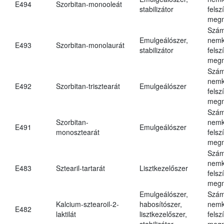
E494
Szorbitan-monooleát
stabilizátor
felsz
megn
Szám
Emulgeálószer,
nemk
E493
Szorbitan-monolaurát
stabilizátor
felsz
megn
Szám
nemk
E492
Szorbitan-trisztearát
Emulgeálószer
felsz
megn
Szám
Szorbitan-
nemk
E491
Emulgeálószer
monosztearát
felsz
megn
Szám
nemk
E483
Sztearil-tartarát
Lisztkezelőszer
felsz
megn
Emulgeálószer,
Szám
Kalcium-sztearoil-2-
habosítószer,
nemk
E482
laktilát
lisztkezelőszer,
felsz
stabilizátor
megn