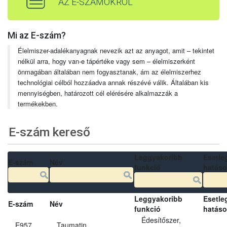
AZ E-SZÁMOKRÓL
Mi az E-szám?
Élelmiszer-adalékanyagnak nevezik azt az anyagot, amit – tekintet
nélkül arra, hogy van-e tápértéke vagy sem – élelmiszerként
önmagában általában nem fogyasztanak, ám az élelmiszerhez
technológiai célból hozzáadva annak részévé válik. Általában kis
mennyiségben, határozott cél elérésére alkalmazzák a
termékekben.
E-szám kereső
Leggyakoribb
Esetle
E-szám
Név
funkció
hatás
Leggyakoribb
Esetle
E-szám
Név
funkció
hatás
Édesítőszer,
E957
Taumatin