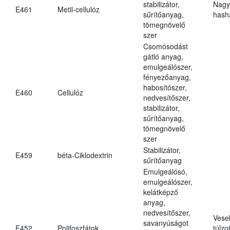
stabilizátor,
Nagy
E461
Metil-cellulóz
sűrítőanyag,
hasha
tömegnövelő
szer
Csomósodást
gátló anyag,
emulgeálószer,
fényezőanyag,
habosítószer,
E460
Cellulóz
nedvesítőszer,
stabilizátor,
sűrítőanyag,
tömegnövelő
szer
Stabilizátor,
E459
béta-Ciklodextrin
sűrítőanyag
Emulgeálósó,
emulgeálószer,
kelátképző
anyag,
nedvesítőszer,
Vese
savanyúságot
E452
Polifoszfátok
túlzo