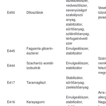
lisztkezelőszer,
nedvesítőszer,
Vese
savanyúságot
E450
Difoszfátok
túlzo
szabályozó
javas
anyag,
stabilizátor,
sűrítőanyag,
szilárdítóanyag,
térfogatnövelő
szer
Fagyanta glicerin-
Emulgeálószer,
E445
észterei
stabilizátor
Szám
Szacharóz-acetát-
Emulgeálószer,
nemk
E444
izobutirát
stabilizátor
felsz
megn
Stabilizátor,
E417
Taramagliszt
sűrítőanyag,
zselésítőanyag
Arra
Emulgeálószer,
aller
E416
Karayagumi
stabilizátor,
Nagy