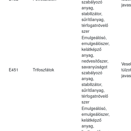
szabályozó
javas
anyag,
stabilizátor,
sűrítőanyag,
térfogatnövelő
szer
Emulgeálósó,
emulgeálószer,
kelátképző
anyag,
nedvesítőszer,
Vese
savanyúságot
E451
Trifoszfátok
túlzo
szabályozó
javas
anyag,
stabilizátor,
sűrítőanyag,
térfogatnövelő
szer
Emulgeálósó,
emulgeálószer,
kelátképző
anyag,