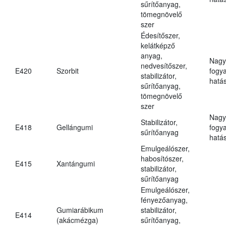
sűrítőanyag,
tömegnövelő
szer
Édesítőszer,
kelátképző
anyag,
Nagy
nedvesítőszer,
E420
Szorbit
fogy
stabilizátor,
hatá
sűrítőanyag,
tömegnövelő
szer
Nagy
Stabilizátor,
E418
Gellángumi
fogy
sűrítőanyag
hatá
Emulgeálószer,
habosítószer,
E415
Xantángumi
stabilizátor,
sűrítőanyag
Emulgeálószer,
fényezőanyag,
Gumiarábikum
stabilizátor,
E414
(akácmézga)
sűrítőanyag,