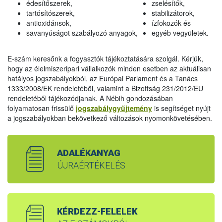
édesítőszerek,
zselésítők,
tartósítószerek,
stabilizátorok,
antioxidánsok,
ízfokozók és
savanyúságot szabályozó anyagok,
egyéb vegyületek.
E-szám keresőnk a fogyasztók tájékoztatására szolgál. Kérjük,
hogy az élelmiszeripari vállalkozók minden esetben az aktuálisan
hatályos jogszabályokból, az Európai Parlament és a Tanács
1333/2008/EK rendeletéből, valamint a Bizottság 231/2012/EU
rendeletéből tájékozódjanak. A Nébih gondozásában
folyamatosan frissülő
jogszabálygyűjtemény
is segítséget nyújt
a jogszabályokban bekövetkező változások nyomonkövetésében.
ADALÉKANYAG
ÚJRAÉRTÉKELÉS
KÉRDEZZ-FELELEK