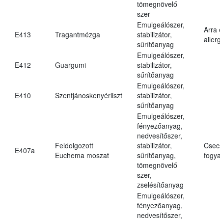
tömegnövelő
szer
Emulgeálószer,
Arra
E413
Tragantmézga
stabilizátor,
aller
sűrítőanyag
Emulgeálószer,
E412
Guargumi
stabilizátor,
sűrítőanyag
Emulgeálószer,
E410
Szentjánoskenyérliszt
stabilizátor,
sűrítőanyag
Emulgeálószer,
fényezőanyag,
nedvesítőszer,
Feldolgozott
stabilizátor,
Csec
E407a
Euchema moszat
sűrítőanyag,
fogya
tömegnövelő
szer,
zselésítőanyag
Emulgeálószer,
fényezőanyag,
nedvesítőszer,