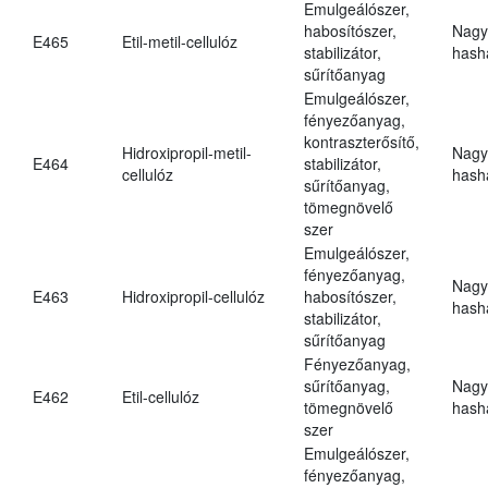
Emulgeálószer,
habosítószer,
Nagy
E465
Etil-metil-cellulóz
stabilizátor,
hasha
sűrítőanyag
Emulgeálószer,
fényezőanyag,
kontraszterősítő,
Hidroxipropil-metil-
Nagy
E464
stabilizátor,
cellulóz
hasha
sűrítőanyag,
tömegnövelő
szer
Emulgeálószer,
fényezőanyag,
Nagy
E463
Hidroxipropil-cellulóz
habosítószer,
hasha
stabilizátor,
sűrítőanyag
Fényezőanyag,
sűrítőanyag,
Nagy
E462
Etil-cellulóz
tömegnövelő
hasha
szer
Emulgeálószer,
fényezőanyag,