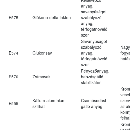
anyag,
savanyúságot
E575
Glükono-delta-lakton
szabályozó
anyag,
térfogatnövelő
szer
Savanyúságot
szabályozó
Nagy
E574
Glükonsav
anyag,
fogy
térfogatnövelő
hatá
szer
Fényezőanyag,
E570
Zsírsavak
habzásgátló,
stabilizátor
Krón
vese
Kálium-alumínium-
Csomósodást
szen
E555
szilikát
gátló anyag
az a
könn
felh
Krón
vese