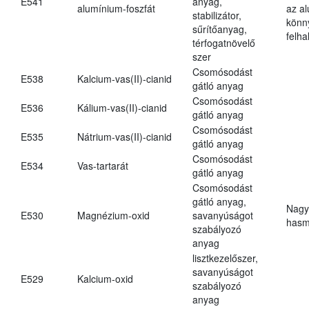
E541
anyag,
alumínium-foszfát
az a
stabilizátor,
könn
sűrítőanyag,
felh
térfogatnövelő
szer
Csomósodást
E538
Kalcium-vas(II)-cianid
gátló anyag
Csomósodást
E536
Kálium-vas(II)-cianid
gátló anyag
Csomósodást
E535
Nátrium-vas(II)-cianid
gátló anyag
Csomósodást
E534
Vas-tartarát
gátló anyag
Csomósodást
gátló anyag,
Nagy
E530
Magnézium-oxid
savanyúságot
hasm
szabályozó
anyag
lisztkezelőszer,
savanyúságot
E529
Kalcium-oxid
szabályozó
anyag