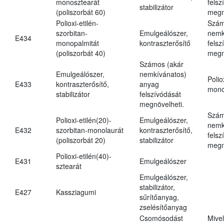
monosztearát
felsz
stabilizátor
(poliszorbát 60)
megn
Polioxi-etilén-
Szám
szorbitan-
Emulgeálószer,
nemk
E434
monopalmitát
kontraszterősítő
felsz
(poliszorbát 40)
megn
Számos (akár
Emulgeálószer,
nemkívánatos)
Polio
E433
kontraszterősítő,
anyag
mono
stabilizátor
felszívódását
megnövelheti.
Szám
Polioxi-etilén(20)-
Emulgeálószer,
nemk
E432
szorbitan-monolaurát
kontraszterősítő,
felsz
(poliszorbát 20)
stabilizátor
megn
Polioxi-etilén(40)-
E431
Emulgeálószer
sztearát
Emulgeálószer,
stabilizátor,
E427
Kassziagumi
sűrítőanyag,
zselésítőanyag
Csomósodást
Mive