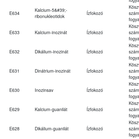
Kösz
Kalcium-5&#39;-
E634
Ízfokozó
számá
ribonukleotidok
fogya
Kösz
E633
Kalcium-inozinát
Ízfokozó
számá
fogya
Kösz
E632
Dikálium-inozinát
Ízfokozó
számá
fogya
Kösz
E631
Dinátrium-inozinát
Ízfokozó
számá
fogya
Kösz
E630
Inozinsav
Ízfokozó
számá
fogya
Kösz
E629
Kalcium-guanilát
Ízfokozó
számá
fogya
Kösz
E628
Dikálium-guanilát
Ízfokozó
számá
fogya