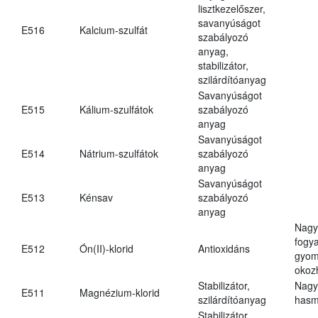
lisztkezelőszer,
savanyúságot
E516
Kalcium-szulfát
szabályozó
anyag,
stabilizátor,
szilárdítóanyag
Savanyúságot
E515
Kálium-szulfátok
szabályozó
anyag
Savanyúságot
E514
Nátrium-szulfátok
szabályozó
anyag
Savanyúságot
E513
Kénsav
szabályozó
anyag
Nagy
fogy
E512
Ón(II)-klorid
Antioxidáns
gyom
okoz
Stabilizátor,
Nagy
E511
Magnézium-klorid
szilárdítóanyag
hasm
Stabilizátor,