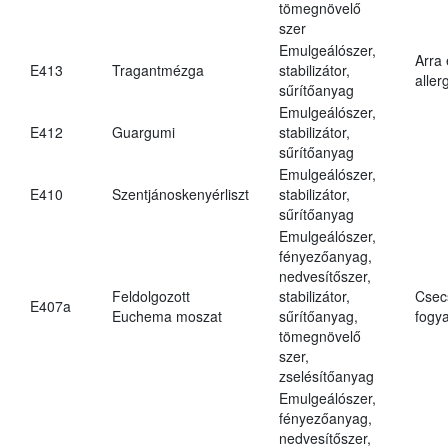
tömegnövelő
szer
Emulgeálószer,
Arra
E413
Tragantmézga
stabilizátor,
aller
sűrítőanyag
Emulgeálószer,
E412
Guargumi
stabilizátor,
sűrítőanyag
Emulgeálószer,
E410
Szentjánoskenyérliszt
stabilizátor,
sűrítőanyag
Emulgeálószer,
fényezőanyag,
nedvesítőszer,
Feldolgozott
stabilizátor,
Csec
E407a
Euchema moszat
sűrítőanyag,
fogya
tömegnövelő
szer,
zselésítőanyag
Emulgeálószer,
fényezőanyag,
nedvesítőszer,