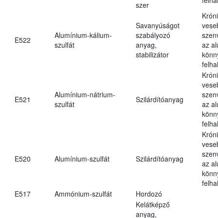
szer
Krón
Savanyúságot
vese
Alumínium-kálium-
szabályozó
szen
E522
szulfát
anyag,
az a
stabilizátor
könn
felh
Krón
vese
Alumínium-nátrium-
szen
E521
Szilárdítóanyag
szulfát
az a
könn
felh
Krón
vese
szen
E520
Alumínium-szulfát
Szilárdítóanyag
az a
könn
felh
E517
Ammónium-szulfát
Hordozó
Kelátképző
anyag,