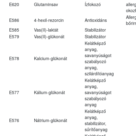
E620
Glutaminsav
Ízfokozó
aller
okoz
Aller
E586
4-hexil-rezorcin
Antioxidáns
bőrir
E585
Vas(II)-laktát
Stabilizátor
E579
Vas(II)-glükonát
Stabilizátor
Kelátképző
anyag,
savanyúságot
E578
Kalcium-glükonát
szabályozó
anyag,
szilárdítóanyag
Kelátképző
anyag,
E577
Kálium-glükonát
savanyúságot
szabályozó
anyag
Kelátképző
anyag,
E576
Nátrium-glükonát
stabilizátor,
sűrítőanyag
Kelátképző