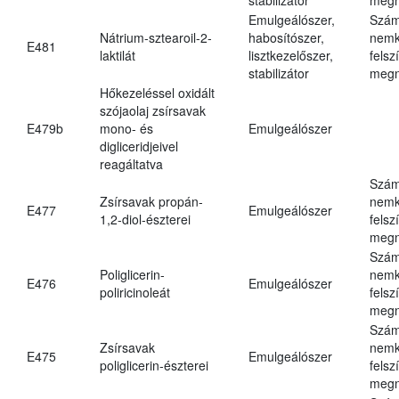
Emulgeálószer,
Szám
Nátrium-sztearoil-2-
habosítószer,
nemk
E481
laktilát
lisztkezelőszer,
felsz
stabilizátor
megn
Hőkezeléssel oxidált
szójaolaj zsírsavak
E479b
mono- és
Emulgeálószer
digliceridjeivel
reagáltatva
Szám
Zsírsavak propán-
nemk
E477
Emulgeálószer
1,2-diol-észterei
felsz
megn
Szám
Poliglicerin-
nemk
E476
Emulgeálószer
poliricinoleát
felsz
megn
Szám
Zsírsavak
nemk
E475
Emulgeálószer
poliglicerin-észterei
felsz
megn