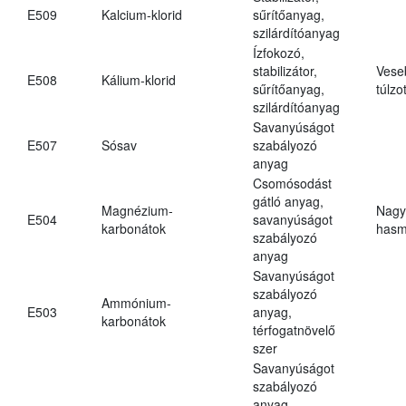
E509
Kalcium-klorid
sűrítőanyag,
szilárdítóanyag
Ízfokozó,
stabilizátor,
Vese
E508
Kálium-klorid
sűrítőanyag,
túlzo
szilárdítóanyag
Savanyúságot
E507
Sósav
szabályozó
anyag
Csomósodást
gátló anyag,
Magnézium-
Nagy
E504
savanyúságot
karbonátok
hasm
szabályozó
anyag
Savanyúságot
szabályozó
Ammónium-
E503
anyag,
karbonátok
térfogatnövelő
szer
Savanyúságot
szabályozó
anyag,