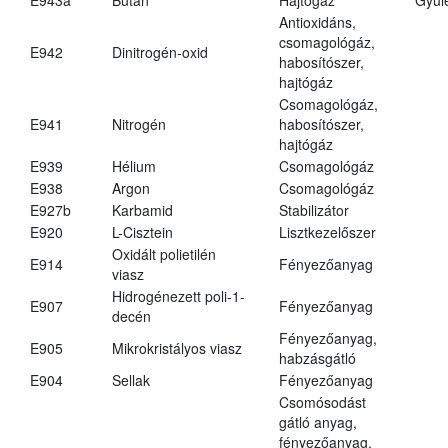
Antioxidáns,
csomagológáz,
E942
Dinitrogén-oxid
habosítószer,
hajtógáz
Csomagológáz,
E941
Nitrogén
habosítószer,
hajtógáz
E939
Hélium
Csomagológáz
E938
Argon
Csomagológáz
E927b
Karbamid
Stabilizátor
E920
L-Cisztein
Lisztkezelőszer
Oxidált polietilén
E914
Fényezőanyag
viasz
Hidrogénezett poli-1-
E907
Fényezőanyag
decén
Fényezőanyag,
E905
Mikrokristályos viasz
habzásgátló
E904
Sellak
Fényezőanyag
Csomósodást
gátló anyag,
fényezőanyag,