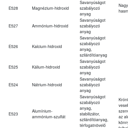
Savanyúságot
Nagy
E528
Magnézium-hidroxid
szabályozó
hasm
anyag
Savanyúságot
E527
Ammónium-hidroxid
szabályozó
anyag
Savanyúságot
szabályozó
E526
Kalcium-hidroxid
anyag,
szilárdítóanyag
Savanyúságot
E525
Kálium-hidroxid
szabályozó
anyag
Savanyúságot
E524
Nátrium-hidroxid
szabályozó
anyag
Savanyúságot
Krón
szabályozó
vese
anyag,
Alumínium-
szen
E523
stabilizátor,
ammónium-szulfát
az a
szilárdítóanyag,
könn
térfogatnövelő
felh