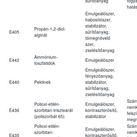
sűrítőanyag
fogy
hatá
Emulgeálószer,
habosítószer,
stabilizátor,
Propán-1,2-diol-
E405
sűrítőanyag,
alginát
tömegnövelő
szer,
zselésítőanyag
Ammónium-
E442
Emulgeálószer
foszfatidok
Emulgeálószer,
fényezőanyag,
E440
Pektinek
stabilizátor,
sűrítőanyag,
zselésítőanyag
Szám
Polioxi-etilén-
Emulgeálószer,
nemk
E436
szorbitan-trisztearát
kontraszterősítő,
felsz
(poliszorbát 65)
stabilizátor
megn
Polioxi-etilén-
Szám
Emulgeálószer,
szorbitan-
nemk
E435
kontraszterősítő,