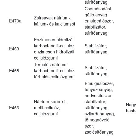
sűrítőanyag
Csomósodást
gátló anyag,
Zsírsavak nátrium-,
E470a
emulgeálószer,
kálium- és kalciumsói
stabilizátor,
sűrítőanyag
Enzimesen hidrolizált
karboxi-metil-cellulóz,
Stabilizátor,
E469
enzimesen hidrolizált
sűrítőanyag
cellulózgumi
Térhálós nátrium-
Stabilizátor,
E468
karboxi-metil-cellulóz,
sűrítőanyag
térhálós cellulózgumi
Emulgeálószer,
fényezőanyag,
nedvesítőszer,
Nátrium-karboxi-
stabilizátor,
Nagy
E466
metil-cellulóz,
sűrítőanyag,
hasha
cellulózgumi
szilárdítóanyag,
tömegnövelő
szer,
zselésítőanyag