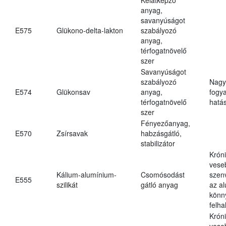
anyag,
savanyúságot
E575
Glükono-delta-lakton
szabályozó
anyag,
térfogatnövelő
szer
Savanyúságot
szabályozó
Nagy
E574
Glükonsav
anyag,
fogy
térfogatnövelő
hatá
szer
Fényezőanyag,
E570
Zsírsavak
habzásgátló,
stabilizátor
Krón
vese
Kálium-alumínium-
Csomósodást
szen
E555
szilikát
gátló anyag
az a
könn
felh
Krón
vese