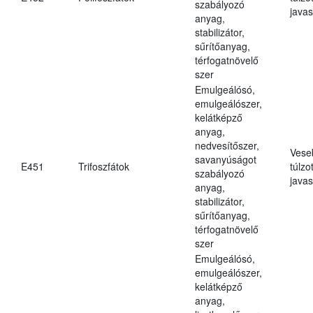
szabályozó
javas
anyag,
stabilizátor,
sűrítőanyag,
térfogatnövelő
szer
Emulgeálósó,
emulgeálószer,
kelátképző
anyag,
nedvesítőszer,
Vese
savanyúságot
E451
Trifoszfátok
túlzo
szabályozó
javas
anyag,
stabilizátor,
sűrítőanyag,
térfogatnövelő
szer
Emulgeálósó,
emulgeálószer,
kelátképző
anyag,