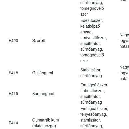
sűrítőanyag,
tömegnövelő
szer
Édesítőszer,
kelátképző
anyag,
Nagy
nedvesítőszer,
E420
Szorbit
fogy
stabilizátor,
hatá
sűrítőanyag,
tömegnövelő
szer
Nagy
Stabilizátor,
E418
Gellángumi
fogy
sűrítőanyag
hatá
Emulgeálószer,
habosítószer,
E415
Xantángumi
stabilizátor,
sűrítőanyag
Emulgeálószer,
fényezőanyag,
Gumiarábikum
stabilizátor,
E414
(akácmézga)
sűrítőanyag,