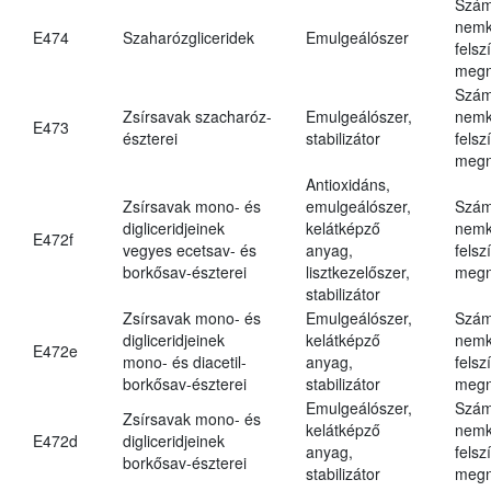
Szám
nemk
E474
Szaharózgliceridek
Emulgeálószer
felsz
megn
Szám
Zsírsavak szacharóz-
Emulgeálószer,
nemk
E473
észterei
stabilizátor
felsz
megn
Antioxidáns,
Zsírsavak mono- és
emulgeálószer,
Szám
digliceridjeinek
kelátképző
nemk
E472f
vegyes ecetsav- és
anyag,
felsz
borkősav-észterei
lisztkezelőszer,
megn
stabilizátor
Zsírsavak mono- és
Emulgeálószer,
Szám
digliceridjeinek
kelátképző
nemk
E472e
mono- és diacetil-
anyag,
felsz
borkősav-észterei
stabilizátor
megn
Emulgeálószer,
Szám
Zsírsavak mono- és
kelátképző
nemk
E472d
digliceridjeinek
anyag,
felsz
borkősav-észterei
stabilizátor
megn