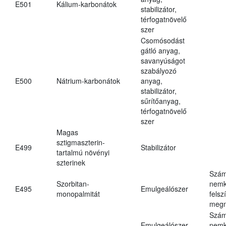
E501
Kálium-karbonátok
stabilizátor,
térfogatnövelő
szer
Csomósodást
gátló anyag,
savanyúságot
szabályozó
E500
Nátrium-karbonátok
anyag,
stabilizátor,
sűrítőanyag,
térfogatnövelő
szer
Magas
sztigmaszterin-
E499
Stabilizátor
tartalmú növényi
szterinek
Szám
Szorbitan-
nemk
E495
Emulgeálószer
monopalmitát
felsz
megn
Szám
Emulgeálószer,
nemk