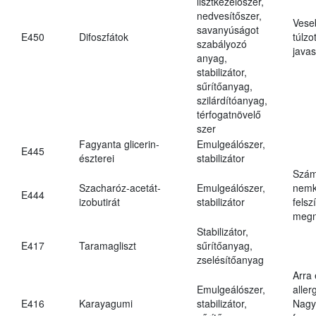
lisztkezelőszer,
nedvesítőszer,
Vese
savanyúságot
E450
Difoszfátok
túlzo
szabályozó
javas
anyag,
stabilizátor,
sűrítőanyag,
szilárdítóanyag,
térfogatnövelő
szer
Fagyanta glicerin-
Emulgeálószer,
E445
észterei
stabilizátor
Szám
Szacharóz-acetát-
Emulgeálószer,
nemk
E444
izobutirát
stabilizátor
felsz
megn
Stabilizátor,
E417
Taramagliszt
sűrítőanyag,
zselésítőanyag
Arra
Emulgeálószer,
aller
E416
Karayagumi
stabilizátor,
Nagy