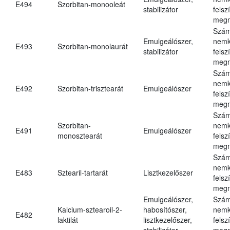
E494
Szorbitan-monooleát
stabilizátor
felsz
megn
Szám
Emulgeálószer,
nemk
E493
Szorbitan-monolaurát
stabilizátor
felsz
megn
Szám
nemk
E492
Szorbitan-trisztearát
Emulgeálószer
felsz
megn
Szám
Szorbitan-
nemk
E491
Emulgeálószer
monosztearát
felsz
megn
Szám
nemk
E483
Sztearil-tartarát
Lisztkezelőszer
felsz
megn
Emulgeálószer,
Szám
Kalcium-sztearoil-2-
habosítószer,
nemk
E482
laktilát
lisztkezelőszer,
felsz
stabilizátor
megn