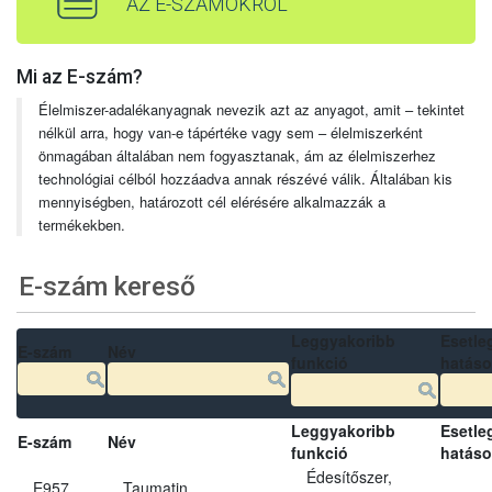
AZ E-SZÁMOKRÓL
Mi az E-szám?
Élelmiszer-adalékanyagnak nevezik azt az anyagot, amit – tekintet
nélkül arra, hogy van-e tápértéke vagy sem – élelmiszerként
önmagában általában nem fogyasztanak, ám az élelmiszerhez
technológiai célból hozzáadva annak részévé válik. Általában kis
mennyiségben, határozott cél elérésére alkalmazzák a
termékekben.
E-szám kereső
Leggyakoribb
Esetle
E-szám
Név
funkció
hatás
Leggyakoribb
Esetle
E-szám
Név
funkció
hatás
Édesítőszer,
E957
Taumatin