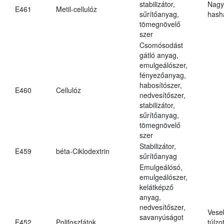
stabilizátor,
Nagy
E461
Metil-cellulóz
sűrítőanyag,
hasha
tömegnövelő
szer
Csomósodást
gátló anyag,
emulgeálószer,
fényezőanyag,
habosítószer,
E460
Cellulóz
nedvesítőszer,
stabilizátor,
sűrítőanyag,
tömegnövelő
szer
Stabilizátor,
E459
béta-Ciklodextrin
sűrítőanyag
Emulgeálósó,
emulgeálószer,
kelátképző
anyag,
nedvesítőszer,
Vese
savanyúságot
E452
Polifoszfátok
túlzo