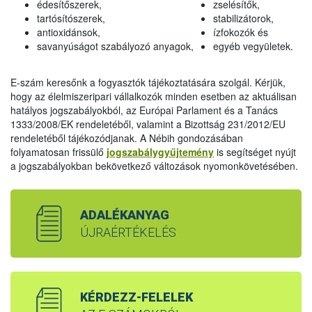
édesítőszerek,
zselésítők,
tartósítószerek,
stabilizátorok,
antioxidánsok,
ízfokozók és
savanyúságot szabályozó anyagok,
egyéb vegyületek.
E-szám keresőnk a fogyasztók tájékoztatására szolgál. Kérjük,
hogy az élelmiszeripari vállalkozók minden esetben az aktuálisan
hatályos jogszabályokból, az Európai Parlament és a Tanács
1333/2008/EK rendeletéből, valamint a Bizottság 231/2012/EU
rendeletéből tájékozódjanak. A Nébih gondozásában
folyamatosan frissülő
jogszabálygyűjtemény
is segítséget nyújt
a jogszabályokban bekövetkező változások nyomonkövetésében.
ADALÉKANYAG
ÚJRAÉRTÉKELÉS
KÉRDEZZ-FELELEK