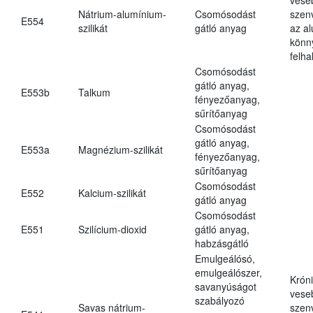
Nátrium-alumínium-
Csomósodást
szen
E554
szilikát
gátló anyag
az a
könn
felh
Csomósodást
gátló anyag,
E553b
Talkum
fényezőanyag,
sűrítőanyag
Csomósodást
gátló anyag,
E553a
Magnézium-szilikát
fényezőanyag,
sűrítőanyag
Csomósodást
E552
Kalcium-szilikát
gátló anyag
Csomósodást
E551
Szilícium-dioxid
gátló anyag,
habzásgátló
Emulgeálósó,
emulgeálószer,
Krón
savanyúságot
vese
szabályozó
Savas nátrium-
szen