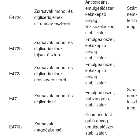
Antioxidáns,
emulgeálószer,
Szám
Zsírsavak mono- és
kelátképző
nemk
E472c
digliceridjeinek
anyag,
felsz
citromsav-észterei
lisztkezelőszer,
megn
stabilizátor
Emulgeálószer,
Zsírsavak mono- és
kelátképző
E472b
digliceridjeinek
anyag,
tejsav-észterei
stabilizátor
Emulgeálószer,
Zsírsavak mono- és
kelátképző
E472a
digliceridjeinek
anyag,
ecetsav-észterei
stabilizátor
Szám
Emulgeálószer,
Zsírsavak mono- és
nemk
E471
habzásgátló,
digliceridjei
felsz
stabilizátor
megn
Csomósodást
gátló anyag,
Zsírsavak
E470b
emulgeálószer,
magnéziumsói
stabilizátor,