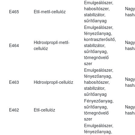
Emulgeálószer,
habosítószer,
Nagy
E465
Etil-metil-cellulóz
stabilizátor,
hasha
sűrítőanyag
Emulgeálószer,
fényezőanyag,
kontraszterősítő,
Hidroxipropil-metil-
Nagy
E464
stabilizátor,
cellulóz
hasha
sűrítőanyag,
tömegnövelő
szer
Emulgeálószer,
fényezőanyag,
Nagy
E463
Hidroxipropil-cellulóz
habosítószer,
hasha
stabilizátor,
sűrítőanyag
Fényezőanyag,
sűrítőanyag,
Nagy
E462
Etil-cellulóz
tömegnövelő
hasha
szer
Emulgeálószer,
fényezőanyag,