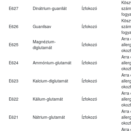
Kösz
E627
Dinátrium-guanilát
Ízfokozó
számá
fogya
Kösz
E626
Guanilsav
Ízfokozó
számá
fogya
Arra
Magnézium-
E625
Ízfokozó
aller
diglutamát
okoz
Arra
E624
Ammónium-glutamát
Ízfokozó
aller
okoz
Arra
E623
Kalcium-diglutamát
Ízfokozó
aller
okoz
Arra
E622
Kálium-glutamát
Ízfokozó
aller
okoz
Arra
E621
Nátrium-glutamát
Ízfokozó
aller
okoz
Arra