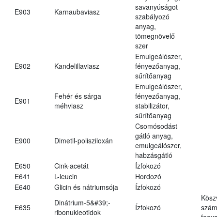
savanyúságot
E903
Karnaubaviasz
szabályozó
anyag,
tömegnövelő
szer
Emulgeálószer,
E902
Kandelillaviasz
fényezőanyag,
sűrítőanyag
Emulgeálószer,
Fehér és sárga
fényezőanyag,
E901
méhviasz
stabilizátor,
sűrítőanyag
Csomósodást
gátló anyag,
E900
Dimetil-polisziloxán
emulgeálószer,
habzásgátló
E650
Cink-acetát
Ízfokozó
E641
L-leucin
Hordozó
E640
Glicin és nátriumsója
Ízfokozó
Kösz
Dinátrium-5&#39;-
E635
Ízfokozó
számá
ribonukleotidok
fogya