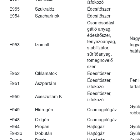
ízfokozó
E955
Szukralóz
Édesítőszer
E954
Szacharinok
Édesítőszer
Csomósodást
gátló anyag,
édesítőszer,
Nagy
fényezőanyag,
E953
Izomalt
fogy
stabilizátor,
hatá
sűrítőanyag,
tömegnövelő
szer
E952
Ciklamátok
Édesítőszer
Édesítőszer,
Fenil
E951
Aszpartám
ízfokozó
tarta
Édesítőszer,
E950
Aceszulfám K
ízfokozó
Gyúl
E949
Hidrogén
Csomagológáz
robba
E948
Oxigén
Csomagológáz
E944
Propán
Hajtógáz
Gyúl
E943b
Izobután
Hajtógáz
Gyúl
E943a
Bután
Hajtógáz
Gyúl