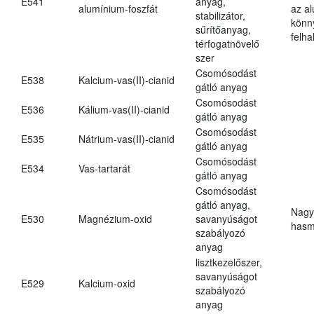
E541
anyag,
alumínium-foszfát
az a
stabilizátor,
könn
sűrítőanyag,
felh
térfogatnövelő
szer
Csomósodást
E538
Kalcium-vas(II)-cianid
gátló anyag
Csomósodást
E536
Kálium-vas(II)-cianid
gátló anyag
Csomósodást
E535
Nátrium-vas(II)-cianid
gátló anyag
Csomósodást
E534
Vas-tartarát
gátló anyag
Csomósodást
gátló anyag,
Nagy
E530
Magnézium-oxid
savanyúságot
hasm
szabályozó
anyag
lisztkezelőszer,
savanyúságot
E529
Kalcium-oxid
szabályozó
anyag