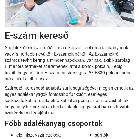
E-szám kereső
Napjaink élelmiszer-előállítása elképzelhetetlen adalékanyagok,
vagy ismertebb nevükön E-számok nélkül. Az E-számokról
számos tévhit kering a mindennapokban, vannak, akik kizárólag
E-mentes terméket szeretnének látni a boltok polcain. Pedig
tévhit, hogy minden E-szám mesterséges. Az E330 például nem
más, mint a citromsav.
Szűrhető, kereshető adatbázisunk segítségével megismerhetik az
egyes adalékanyagok fontosabb funkcióit, esetleges
kockázataikat, a részletekre kattintva pedig arról is olvashatnak,
hogy mely termékekben fordulnak elő leggyakrabban és további
szakirodalmat is ajánlunk.
Főbb adalékanyag csoportok
élelmiszer-színezékek,
sűrítők,