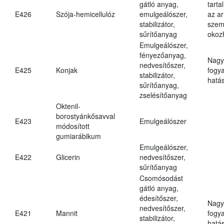
gátló anyag,
tarta
E426
Szója-hemicellulóz
emulgeálószer,
az ar
stabilizátor,
szem
sűrítőanyag
okoz
Emulgeálószer,
fényezőanyag,
Nagy
nedvesítőszer,
E425
Konjak
fogy
stabilizátor,
hatá
sűrítőanyag,
zselésítőanyag
Oktenil-
borostyánkősavval
E423
Emulgeálószer
módosított
gumiarábikum
Emulgeálószer,
E422
Glicerin
nedvesítőszer,
sűrítőanyag
Csomósodást
gátló anyag,
édesítőszer,
Nagy
nedvesítőszer,
E421
Mannit
fogy
stabilizátor,
hatá