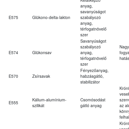
anyag,
savanyúságot
E575
Glükono-delta-lakton
szabályozó
anyag,
térfogatnövelő
szer
Savanyúságot
szabályozó
Nagy
E574
Glükonsav
anyag,
fogy
térfogatnövelő
hatá
szer
Fényezőanyag,
E570
Zsírsavak
habzásgátló,
stabilizátor
Krón
vese
Kálium-alumínium-
Csomósodást
szen
E555
szilikát
gátló anyag
az a
könn
felh
Krón
vese