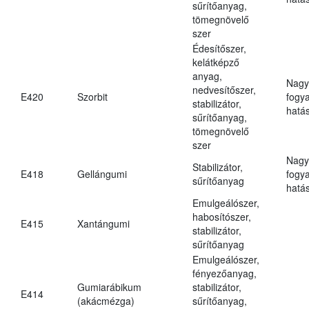
sűrítőanyag,
tömegnövelő
szer
Édesítőszer,
kelátképző
anyag,
Nagy
nedvesítőszer,
E420
Szorbit
fogy
stabilizátor,
hatá
sűrítőanyag,
tömegnövelő
szer
Nagy
Stabilizátor,
E418
Gellángumi
fogy
sűrítőanyag
hatá
Emulgeálószer,
habosítószer,
E415
Xantángumi
stabilizátor,
sűrítőanyag
Emulgeálószer,
fényezőanyag,
Gumiarábikum
stabilizátor,
E414
(akácmézga)
sűrítőanyag,