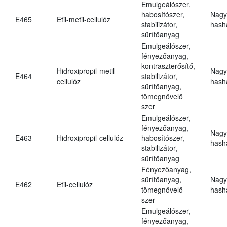
Emulgeálószer,
habosítószer,
Nagy
E465
Etil-metil-cellulóz
stabilizátor,
hasha
sűrítőanyag
Emulgeálószer,
fényezőanyag,
kontraszterősítő,
Hidroxipropil-metil-
Nagy
E464
stabilizátor,
cellulóz
hasha
sűrítőanyag,
tömegnövelő
szer
Emulgeálószer,
fényezőanyag,
Nagy
E463
Hidroxipropil-cellulóz
habosítószer,
hasha
stabilizátor,
sűrítőanyag
Fényezőanyag,
sűrítőanyag,
Nagy
E462
Etil-cellulóz
tömegnövelő
hasha
szer
Emulgeálószer,
fényezőanyag,