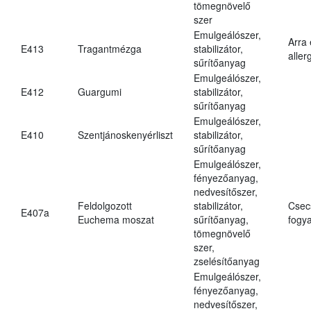
tömegnövelő
szer
Emulgeálószer,
Arra
E413
Tragantmézga
stabilizátor,
aller
sűrítőanyag
Emulgeálószer,
E412
Guargumi
stabilizátor,
sűrítőanyag
Emulgeálószer,
E410
Szentjánoskenyérliszt
stabilizátor,
sűrítőanyag
Emulgeálószer,
fényezőanyag,
nedvesítőszer,
Feldolgozott
stabilizátor,
Csec
E407a
Euchema moszat
sűrítőanyag,
fogya
tömegnövelő
szer,
zselésítőanyag
Emulgeálószer,
fényezőanyag,
nedvesítőszer,