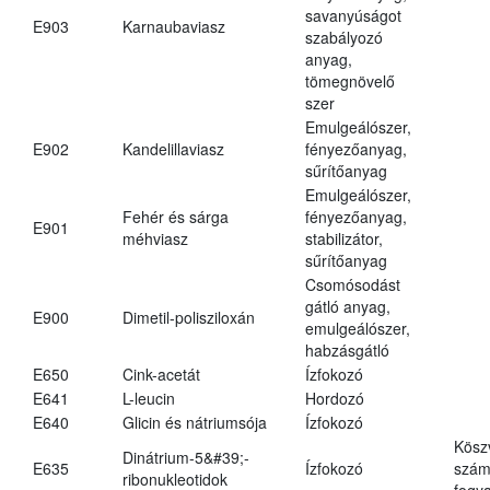
savanyúságot
E903
Karnaubaviasz
szabályozó
anyag,
tömegnövelő
szer
Emulgeálószer,
E902
Kandelillaviasz
fényezőanyag,
sűrítőanyag
Emulgeálószer,
Fehér és sárga
fényezőanyag,
E901
méhviasz
stabilizátor,
sűrítőanyag
Csomósodást
gátló anyag,
E900
Dimetil-polisziloxán
emulgeálószer,
habzásgátló
E650
Cink-acetát
Ízfokozó
E641
L-leucin
Hordozó
E640
Glicin és nátriumsója
Ízfokozó
Kösz
Dinátrium-5&#39;-
E635
Ízfokozó
számá
ribonukleotidok
fogya