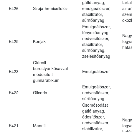
gátló anyag,
tarta
E426
Szója-hemicellulóz
emulgeálószer,
az ar
stabilizátor,
szem
sűrítőanyag
okoz
Emulgeálószer,
fényezőanyag,
Nagy
nedvesítőszer,
E425
Konjak
fogy
stabilizátor,
hatá
sűrítőanyag,
zselésítőanyag
Oktenil-
borostyánkősavval
E423
Emulgeálószer
módosított
gumiarábikum
Emulgeálószer,
E422
Glicerin
nedvesítőszer,
sűrítőanyag
Csomósodást
gátló anyag,
édesítőszer,
Nagy
nedvesítőszer,
E421
Mannit
fogy
stabilizátor,
hatá