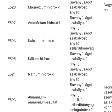
Savanyúságot
Nagy
E528
Magnézium-hidroxid
szabályozó
hasm
anyag
Savanyúságot
E527
Ammónium-hidroxid
szabályozó
anyag
Savanyúságot
szabályozó
E526
Kalcium-hidroxid
anyag,
szilárdítóanyag
Savanyúságot
E525
Kálium-hidroxid
szabályozó
anyag
Savanyúságot
E524
Nátrium-hidroxid
szabályozó
anyag
Savanyúságot
Krón
szabályozó
vese
anyag,
Alumínium-
szen
E523
stabilizátor,
ammónium-szulfát
az a
szilárdítóanyag,
könn
térfogatnövelő
felh