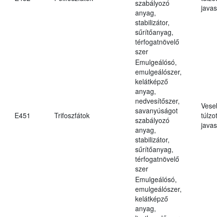
szabályozó
javas
anyag,
stabilizátor,
sűrítőanyag,
térfogatnövelő
szer
Emulgeálósó,
emulgeálószer,
kelátképző
anyag,
nedvesítőszer,
Vese
savanyúságot
E451
Trifoszfátok
túlzo
szabályozó
javas
anyag,
stabilizátor,
sűrítőanyag,
térfogatnövelő
szer
Emulgeálósó,
emulgeálószer,
kelátképző
anyag,