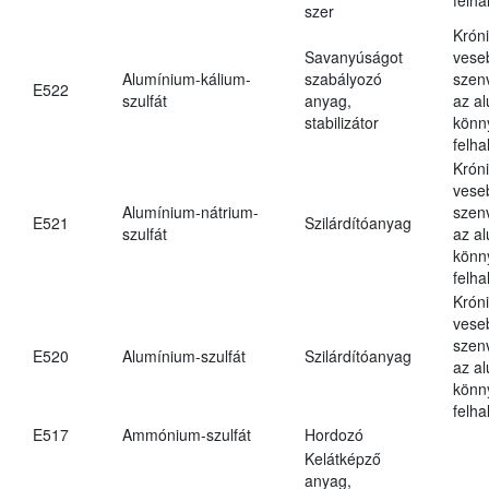
szer
Krón
Savanyúságot
vese
Alumínium-kálium-
szabályozó
szen
E522
szulfát
anyag,
az a
stabilizátor
könn
felh
Krón
vese
Alumínium-nátrium-
szen
E521
Szilárdítóanyag
szulfát
az a
könn
felh
Krón
vese
szen
E520
Alumínium-szulfát
Szilárdítóanyag
az a
könn
felh
E517
Ammónium-szulfát
Hordozó
Kelátképző
anyag,