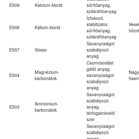
E509
Kalcium-klorid
sűrítőanyag,
szilárdítóanyag
Ízfokozó,
stabilizátor,
Vese
E508
Kálium-klorid
sűrítőanyag,
túlzo
szilárdítóanyag
Savanyúságot
E507
Sósav
szabályozó
anyag
Csomósodást
gátló anyag,
Magnézium-
Nagy
E504
savanyúságot
karbonátok
hasm
szabályozó
anyag
Savanyúságot
szabályozó
Ammónium-
E503
anyag,
karbonátok
térfogatnövelő
szer
Savanyúságot
szabályozó
anyag,