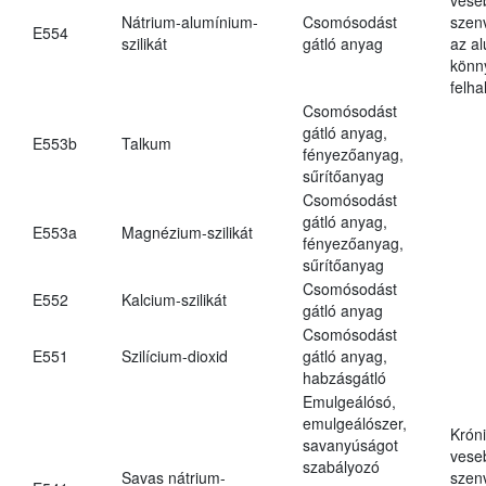
Nátrium-alumínium-
Csomósodást
szen
E554
szilikát
gátló anyag
az a
könn
felh
Csomósodást
gátló anyag,
E553b
Talkum
fényezőanyag,
sűrítőanyag
Csomósodást
gátló anyag,
E553a
Magnézium-szilikát
fényezőanyag,
sűrítőanyag
Csomósodást
E552
Kalcium-szilikát
gátló anyag
Csomósodást
E551
Szilícium-dioxid
gátló anyag,
habzásgátló
Emulgeálósó,
emulgeálószer,
Krón
savanyúságot
vese
szabályozó
Savas nátrium-
szen