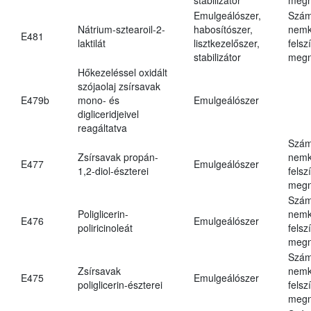
Emulgeálószer,
Szám
Nátrium-sztearoil-2-
habosítószer,
nemk
E481
laktilát
lisztkezelőszer,
felsz
stabilizátor
megn
Hőkezeléssel oxidált
szójaolaj zsírsavak
E479b
mono- és
Emulgeálószer
digliceridjeivel
reagáltatva
Szám
Zsírsavak propán-
nemk
E477
Emulgeálószer
1,2-diol-észterei
felsz
megn
Szám
Poliglicerin-
nemk
E476
Emulgeálószer
poliricinoleát
felsz
megn
Szám
Zsírsavak
nemk
E475
Emulgeálószer
poliglicerin-észterei
felsz
megn