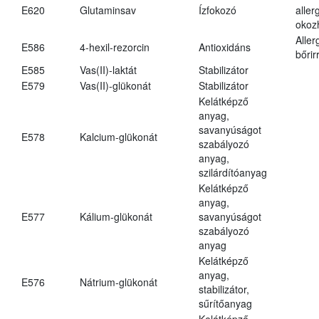
E620
Glutaminsav
Ízfokozó
aller
okoz
Aller
E586
4-hexil-rezorcin
Antioxidáns
bőrir
E585
Vas(II)-laktát
Stabilizátor
E579
Vas(II)-glükonát
Stabilizátor
Kelátképző
anyag,
savanyúságot
E578
Kalcium-glükonát
szabályozó
anyag,
szilárdítóanyag
Kelátképző
anyag,
E577
Kálium-glükonát
savanyúságot
szabályozó
anyag
Kelátképző
anyag,
E576
Nátrium-glükonát
stabilizátor,
sűrítőanyag
Kelátképző