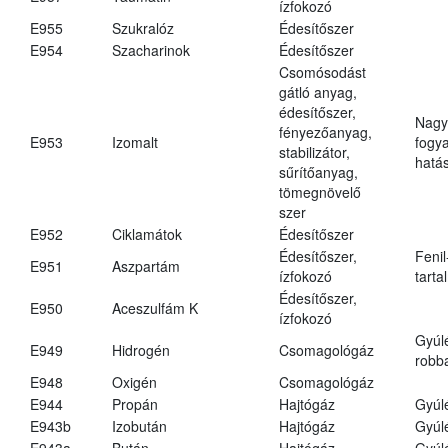
ízfokozó
E955
Szukralóz
Édesítőszer
E954
Szacharinok
Édesítőszer
Csomósodást
gátló anyag,
édesítőszer,
Nagy
fényezőanyag,
E953
Izomalt
fogy
stabilizátor,
hatá
sűrítőanyag,
tömegnövelő
szer
E952
Ciklamátok
Édesítőszer
Édesítőszer,
Fenil
E951
Aszpartám
ízfokozó
tarta
Édesítőszer,
E950
Aceszulfám K
ízfokozó
Gyúl
E949
Hidrogén
Csomagológáz
robba
E948
Oxigén
Csomagológáz
E944
Propán
Hajtógáz
Gyúl
E943b
Izobután
Hajtógáz
Gyúl
E943a
Bután
Hajtógáz
Gyúl