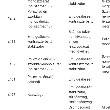
monosztearát
felsz
stabilizátor
(poliszorbát 60)
megn
Polioxi-etilén-
Szám
szorbitan-
Emulgeálószer,
nemk
E434
monopalmitát
kontraszterősítő
felsz
(poliszorbát 40)
megn
Számos (akár
Emulgeálószer,
nemkívánatos)
Polio
E433
kontraszterősítő,
anyag
mono
stabilizátor
felszívódását
megnövelheti.
Szám
Polioxi-etilén(20)-
Emulgeálószer,
nemk
E432
szorbitan-monolaurát
kontraszterősítő,
felsz
(poliszorbát 20)
stabilizátor
megn
Polioxi-etilén(40)-
E431
Emulgeálószer
sztearát
Emulgeálószer,
stabilizátor,
E427
Kassziagumi
sűrítőanyag,
zselésítőanyag
Csomósodást
Mive