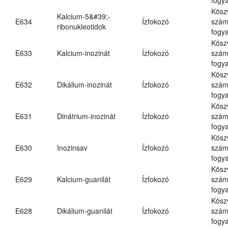
Kösz
Kalcium-5&#39;-
E634
Ízfokozó
számá
ribonukleotidok
fogya
Kösz
E633
Kalcium-inozinát
Ízfokozó
számá
fogya
Kösz
E632
Dikálium-inozinát
Ízfokozó
számá
fogya
Kösz
E631
Dinátrium-inozinát
Ízfokozó
számá
fogya
Kösz
E630
Inozinsav
Ízfokozó
számá
fogya
Kösz
E629
Kalcium-guanilát
Ízfokozó
számá
fogya
Kösz
E628
Dikálium-guanilát
Ízfokozó
számá
fogya