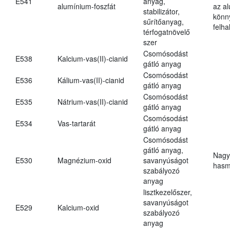
E541
anyag,
alumínium-foszfát
az a
stabilizátor,
könn
sűrítőanyag,
felh
térfogatnövelő
szer
Csomósodást
E538
Kalcium-vas(II)-cianid
gátló anyag
Csomósodást
E536
Kálium-vas(II)-cianid
gátló anyag
Csomósodást
E535
Nátrium-vas(II)-cianid
gátló anyag
Csomósodást
E534
Vas-tartarát
gátló anyag
Csomósodást
gátló anyag,
Nagy
E530
Magnézium-oxid
savanyúságot
hasm
szabályozó
anyag
lisztkezelőszer,
savanyúságot
E529
Kalcium-oxid
szabályozó
anyag