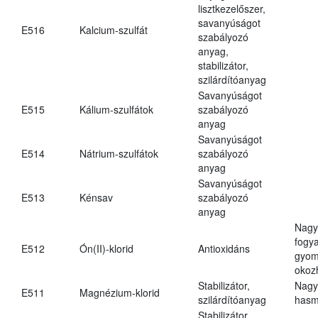
lisztkezelőszer,
savanyúságot
E516
Kalcium-szulfát
szabályozó
anyag,
stabilizátor,
szilárdítóanyag
Savanyúságot
E515
Kálium-szulfátok
szabályozó
anyag
Savanyúságot
E514
Nátrium-szulfátok
szabályozó
anyag
Savanyúságot
E513
Kénsav
szabályozó
anyag
Nagy
fogy
E512
Ón(II)-klorid
Antioxidáns
gyom
okoz
Stabilizátor,
Nagy
E511
Magnézium-klorid
szilárdítóanyag
hasm
Stabilizátor,