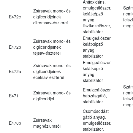
Antioxidáns,
emulgeálószer,
Szám
Zsírsavak mono- és
kelátképző
nemk
E472c
digliceridjeinek
anyag,
felsz
citromsav-észterei
lisztkezelőszer,
megn
stabilizátor
Emulgeálószer,
Zsírsavak mono- és
kelátképző
E472b
digliceridjeinek
anyag,
tejsav-észterei
stabilizátor
Emulgeálószer,
Zsírsavak mono- és
kelátképző
E472a
digliceridjeinek
anyag,
ecetsav-észterei
stabilizátor
Szám
Emulgeálószer,
Zsírsavak mono- és
nemk
E471
habzásgátló,
digliceridjei
felsz
stabilizátor
megn
Csomósodást
gátló anyag,
Zsírsavak
E470b
emulgeálószer,
magnéziumsói
stabilizátor,