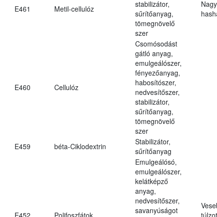
stabilizátor,
Nagy
E461
Metil-cellulóz
sűrítőanyag,
hasha
tömegnövelő
szer
Csomósodást
gátló anyag,
emulgeálószer,
fényezőanyag,
habosítószer,
E460
Cellulóz
nedvesítőszer,
stabilizátor,
sűrítőanyag,
tömegnövelő
szer
Stabilizátor,
E459
béta-Ciklodextrin
sűrítőanyag
Emulgeálósó,
emulgeálószer,
kelátképző
anyag,
nedvesítőszer,
Vese
savanyúságot
E452
Polifoszfátok
túlzo