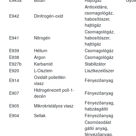
Antioxidáns,
csomagológáz,
E942
Dinitrogén-oxid
habosítószer,
hajtógáz
Csomagológáz,
E941
Nitrogén
habosítószer,
hajtógáz
E939
Hélium
Csomagológáz
E938
Argon
Csomagológáz
E927b
Karbamid
Stabilizátor
E920
L-Cisztein
Lisztkezelőszer
Oxidált polietilén
E914
Fényezőanyag
viasz
Hidrogénezett poli-1-
E907
Fényezőanyag
decén
Fényezőanyag,
E905
Mikrokristályos viasz
habzásgátló
E904
Sellak
Fényezőanyag
Csomósodást
gátló anyag,
fényezőanyag,