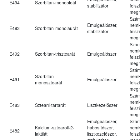
E494
Szorbitan-monooleát
stabilizátor
felsz
megn
Szám
Emulgeálószer,
nemk
E493
Szorbitan-monolaurát
stabilizátor
felsz
megn
Szám
nemk
E492
Szorbitan-trisztearát
Emulgeálószer
felsz
megn
Szám
Szorbitan-
nemk
E491
Emulgeálószer
monosztearát
felsz
megn
Szám
nemk
E483
Sztearil-tartarát
Lisztkezelőszer
felsz
megn
Emulgeálószer,
Szám
Kalcium-sztearoil-2-
habosítószer,
nemk
E482
laktilát
lisztkezelőszer,
felsz
stabilizátor
megn