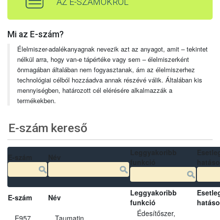
AZ E-SZÁMOKRÓL
Mi az E-szám?
Élelmiszer-adalékanyagnak nevezik azt az anyagot, amit – tekintet
nélkül arra, hogy van-e tápértéke vagy sem – élelmiszerként
önmagában általában nem fogyasztanak, ám az élelmiszerhez
technológiai célból hozzáadva annak részévé válik. Általában kis
mennyiségben, határozott cél elérésére alkalmazzák a
termékekben.
E-szám kereső
Leggyakoribb
Esetle
E-szám
Név
funkció
hatás
Leggyakoribb
Esetle
E-szám
Név
funkció
hatás
Édesítőszer,
E957
Taumatin