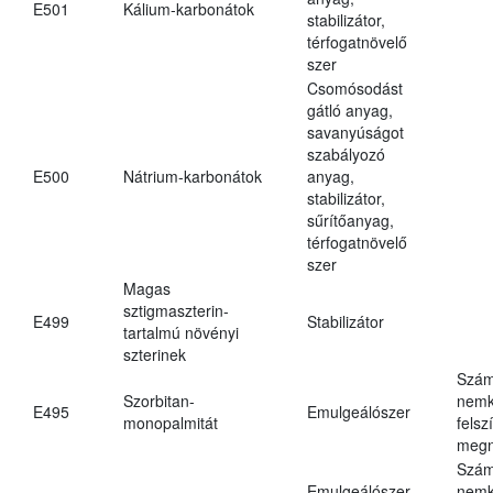
E501
Kálium-karbonátok
stabilizátor,
térfogatnövelő
szer
Csomósodást
gátló anyag,
savanyúságot
szabályozó
E500
Nátrium-karbonátok
anyag,
stabilizátor,
sűrítőanyag,
térfogatnövelő
szer
Magas
sztigmaszterin-
E499
Stabilizátor
tartalmú növényi
szterinek
Szám
Szorbitan-
nemk
E495
Emulgeálószer
monopalmitát
felsz
megn
Szám
Emulgeálószer,
nemk