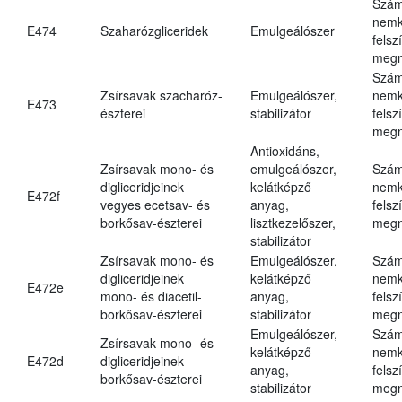
Szám
nemk
E474
Szaharózgliceridek
Emulgeálószer
felsz
megn
Szám
Zsírsavak szacharóz-
Emulgeálószer,
nemk
E473
észterei
stabilizátor
felsz
megn
Antioxidáns,
Zsírsavak mono- és
emulgeálószer,
Szám
digliceridjeinek
kelátképző
nemk
E472f
vegyes ecetsav- és
anyag,
felsz
borkősav-észterei
lisztkezelőszer,
megn
stabilizátor
Zsírsavak mono- és
Emulgeálószer,
Szám
digliceridjeinek
kelátképző
nemk
E472e
mono- és diacetil-
anyag,
felsz
borkősav-észterei
stabilizátor
megn
Emulgeálószer,
Szám
Zsírsavak mono- és
kelátképző
nemk
E472d
digliceridjeinek
anyag,
felsz
borkősav-észterei
stabilizátor
megn