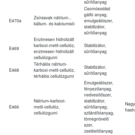
sűrítőanyag
Csomósodást
gátló anyag,
Zsírsavak nátrium-,
E470a
emulgeálószer,
kálium- és kalciumsói
stabilizátor,
sűrítőanyag
Enzimesen hidrolizált
karboxi-metil-cellulóz,
Stabilizátor,
E469
enzimesen hidrolizált
sűrítőanyag
cellulózgumi
Térhálós nátrium-
Stabilizátor,
E468
karboxi-metil-cellulóz,
sűrítőanyag
térhálós cellulózgumi
Emulgeálószer,
fényezőanyag,
nedvesítőszer,
Nátrium-karboxi-
stabilizátor,
Nagy
E466
metil-cellulóz,
sűrítőanyag,
hasha
cellulózgumi
szilárdítóanyag,
tömegnövelő
szer,
zselésítőanyag