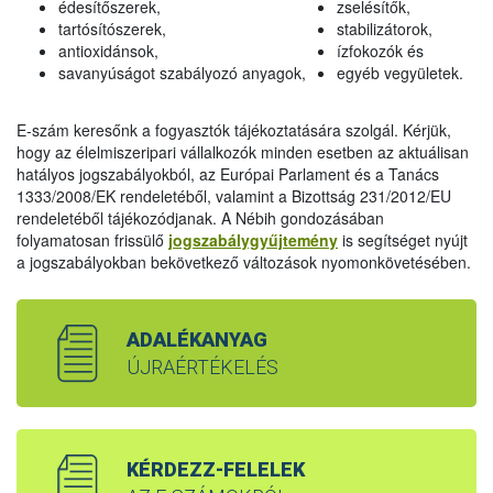
édesítőszerek,
zselésítők,
tartósítószerek,
stabilizátorok,
antioxidánsok,
ízfokozók és
savanyúságot szabályozó anyagok,
egyéb vegyületek.
E-szám keresőnk a fogyasztók tájékoztatására szolgál. Kérjük,
hogy az élelmiszeripari vállalkozók minden esetben az aktuálisan
hatályos jogszabályokból, az Európai Parlament és a Tanács
1333/2008/EK rendeletéből, valamint a Bizottság 231/2012/EU
rendeletéből tájékozódjanak. A Nébih gondozásában
folyamatosan frissülő
jogszabálygyűjtemény
is segítséget nyújt
a jogszabályokban bekövetkező változások nyomonkövetésében.
ADALÉKANYAG
ÚJRAÉRTÉKELÉS
KÉRDEZZ-FELELEK