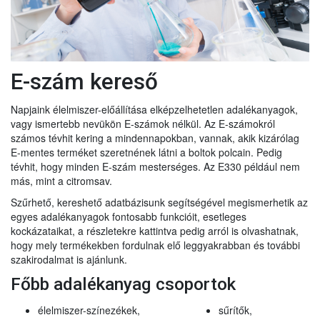
E-szám kereső
Napjaink élelmiszer-előállítása elképzelhetetlen adalékanyagok,
vagy ismertebb nevükön E-számok nélkül. Az E-számokról
számos tévhit kering a mindennapokban, vannak, akik kizárólag
E-mentes terméket szeretnének látni a boltok polcain. Pedig
tévhit, hogy minden E-szám mesterséges. Az E330 például nem
más, mint a citromsav.
Szűrhető, kereshető adatbázisunk segítségével megismerhetik az
egyes adalékanyagok fontosabb funkcióit, esetleges
kockázataikat, a részletekre kattintva pedig arról is olvashatnak,
hogy mely termékekben fordulnak elő leggyakrabban és további
szakirodalmat is ajánlunk.
Főbb adalékanyag csoportok
élelmiszer-színezékek,
sűrítők,