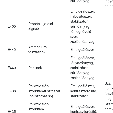
sűrítőanyag
fogy
hatá
Emulgeálószer,
habosítószer,
stabilizátor,
Propán-1,2-diol-
E405
sűrítőanyag,
alginát
tömegnövelő
szer,
zselésítőanyag
Ammónium-
E442
Emulgeálószer
foszfatidok
Emulgeálószer,
fényezőanyag,
E440
Pektinek
stabilizátor,
sűrítőanyag,
zselésítőanyag
Szám
Polioxi-etilén-
Emulgeálószer,
nemk
E436
szorbitan-trisztearát
kontraszterősítő,
felsz
(poliszorbát 65)
stabilizátor
megn
Polioxi-etilén-
Szám
Emulgeálószer,
szorbitan-
nemk
E435
kontraszterősítő,