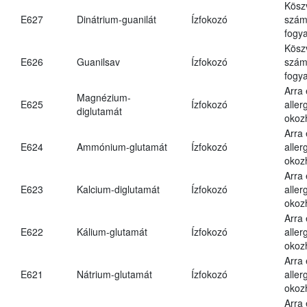
Kösz
E627
Dinátrium-guanilát
Ízfokozó
számá
fogya
Kösz
E626
Guanilsav
Ízfokozó
számá
fogya
Arra
Magnézium-
E625
Ízfokozó
aller
diglutamát
okoz
Arra
E624
Ammónium-glutamát
Ízfokozó
aller
okoz
Arra
E623
Kalcium-diglutamát
Ízfokozó
aller
okoz
Arra
E622
Kálium-glutamát
Ízfokozó
aller
okoz
Arra
E621
Nátrium-glutamát
Ízfokozó
aller
okoz
Arra