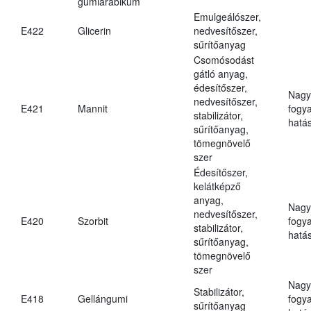
gumiarábikum
Emulgeálószer,
E422
Glicerin
nedvesítőszer,
sűrítőanyag
Csomósodást
gátló anyag,
édesítőszer,
Nagy
nedvesítőszer,
E421
Mannit
fogy
stabilizátor,
hatá
sűrítőanyag,
tömegnövelő
szer
Édesítőszer,
kelátképző
anyag,
Nagy
nedvesítőszer,
E420
Szorbit
fogy
stabilizátor,
hatá
sűrítőanyag,
tömegnövelő
szer
Nagy
Stabilizátor,
E418
Gellángumi
fogy
sűrítőanyag