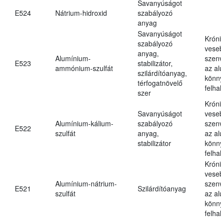
Savanyúságot
E524
Nátrium-hidroxid
szabályozó
anyag
Savanyúságot
Krón
szabályozó
vese
anyag,
Alumínium-
szen
E523
stabilizátor,
ammónium-szulfát
az a
szilárdítóanyag,
könn
térfogatnövelő
felh
szer
Krón
Savanyúságot
vese
Alumínium-kálium-
szabályozó
szen
E522
szulfát
anyag,
az a
stabilizátor
könn
felh
Krón
vese
Alumínium-nátrium-
szen
E521
Szilárdítóanyag
szulfát
az a
könn
felh