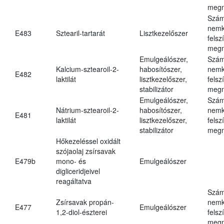
megn
Szám
nemk
E483
Sztearil-tartarát
Lisztkezelőszer
felsz
megn
Emulgeálószer,
Szám
Kalcium-sztearoil-2-
habosítószer,
nemk
E482
laktilát
lisztkezelőszer,
felsz
stabilizátor
megn
Emulgeálószer,
Szám
Nátrium-sztearoil-2-
habosítószer,
nemk
E481
laktilát
lisztkezelőszer,
felsz
stabilizátor
megn
Hőkezeléssel oxidált
szójaolaj zsírsavak
E479b
mono- és
Emulgeálószer
digliceridjeivel
reagáltatva
Szám
Zsírsavak propán-
nemk
E477
Emulgeálószer
1,2-diol-észterei
felsz
megn