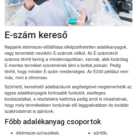
E-szám kereső
Napjaink élelmiszer-előállítása elképzelhetetlen adalékanyagok,
vagy ismertebb nevükön E-számok nélkül. Az E-számokról
számos tévhit kering a mindennapokban, vannak, akik kizárólag
E-mentes terméket szeretnének látni a boltok polcain. Pedig
tévhit, hogy minden E-szám mesterséges. Az E330 például nem
más, mint a citromsav.
Szűrhető, kereshető adatbázisunk segítségével megismerhetik az
egyes adalékanyagok fontosabb funkcióit, esetleges
kockázataikat, a részletekre kattintva pedig arról is olvashatnak,
hogy mely termékekben fordulnak elő leggyakrabban és további
szakirodalmat is ajánlunk.
Főbb adalékanyag csoportok
élelmiszer-színezékek,
sűrítők,