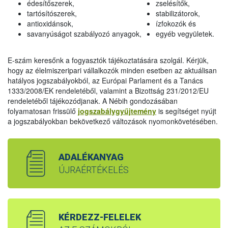
édesítőszerek,
zselésítők,
tartósítószerek,
stabilizátorok,
antioxidánsok,
ízfokozók és
savanyúságot szabályozó anyagok,
egyéb vegyületek.
E-szám keresőnk a fogyasztók tájékoztatására szolgál. Kérjük,
hogy az élelmiszeripari vállalkozók minden esetben az aktuálisan
hatályos jogszabályokból, az Európai Parlament és a Tanács
1333/2008/EK rendeletéből, valamint a Bizottság 231/2012/EU
rendeletéből tájékozódjanak. A Nébih gondozásában
folyamatosan frissülő
jogszabálygyűjtemény
is segítséget nyújt
a jogszabályokban bekövetkező változások nyomonkövetésében.
ADALÉKANYAG
ÚJRAÉRTÉKELÉS
KÉRDEZZ-FELELEK