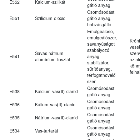
E552
Kalcium-szilikát
gátló anyag
Csomósodást
E551
Szilícium-dioxid
gátló anyag,
habzásgátló
Emulgeálósó,
emulgeálószer,
Krón
savanyúságot
vese
szabályozó
Savas nátrium-
szen
E541
anyag,
alumínium-foszfát
az a
stabilizátor,
könn
sűrítőanyag,
felh
térfogatnövelő
szer
Csomósodást
E538
Kalcium-vas(II)-cianid
gátló anyag
Csomósodást
E536
Kálium-vas(II)-cianid
gátló anyag
Csomósodást
E535
Nátrium-vas(II)-cianid
gátló anyag
Csomósodást
E534
Vas-tartarát
gátló anyag