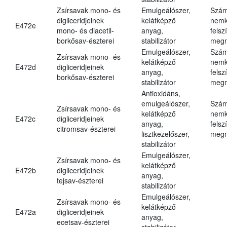
Zsírsavak mono- és
Emulgeálószer,
Szám
digliceridjeinek
kelátképző
nemk
E472e
mono- és diacetil-
anyag,
felsz
borkősav-észterei
stabilizátor
megn
Emulgeálószer,
Szám
Zsírsavak mono- és
kelátképző
nemk
E472d
digliceridjeinek
anyag,
felsz
borkősav-észterei
stabilizátor
megn
Antioxidáns,
emulgeálószer,
Szám
Zsírsavak mono- és
kelátképző
nemk
E472c
digliceridjeinek
anyag,
felsz
citromsav-észterei
lisztkezelőszer,
megn
stabilizátor
Emulgeálószer,
Zsírsavak mono- és
kelátképző
E472b
digliceridjeinek
anyag,
tejsav-észterei
stabilizátor
Emulgeálószer,
Zsírsavak mono- és
kelátképző
E472a
digliceridjeinek
anyag,
ecetsav-észterei
stabilizátor