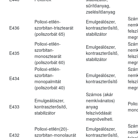
sűrítőanyag,
zselésítőanyag
Szám
Polioxi-etilén-
Emulgeálószer,
nemk
E436
szorbitan-trisztearát
kontraszterősítő,
felsz
(poliszorbát 65)
stabilizátor
megn
Polioxi-etilén-
Szám
Emulgeálószer,
szorbitan-
nemk
E435
kontraszterősítő,
monosztearát
felsz
stabilizátor
(poliszorbát 60)
megn
Polioxi-etilén-
Szám
szorbitan-
Emulgeálószer,
nemk
E434
monopalmitát
kontraszterősítő
felsz
(poliszorbát 40)
megn
Számos (akár
Emulgeálószer,
nemkívánatos)
Polio
E433
kontraszterősítő,
anyag
mono
stabilizátor
felszívódását
megnövelheti.
Szám
Polioxi-etilén(20)-
Emulgeálószer,
nemk
E432
szorbitan-monolaurát
kontraszterősítő,
felsz