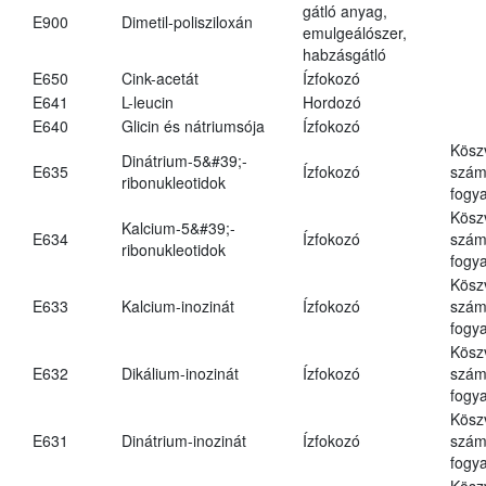
gátló anyag,
E900
Dimetil-polisziloxán
emulgeálószer,
habzásgátló
E650
Cink-acetát
Ízfokozó
E641
L-leucin
Hordozó
E640
Glicin és nátriumsója
Ízfokozó
Kösz
Dinátrium-5&#39;-
E635
Ízfokozó
számá
ribonukleotidok
fogya
Kösz
Kalcium-5&#39;-
E634
Ízfokozó
számá
ribonukleotidok
fogya
Kösz
E633
Kalcium-inozinát
Ízfokozó
számá
fogya
Kösz
E632
Dikálium-inozinát
Ízfokozó
számá
fogya
Kösz
E631
Dinátrium-inozinát
Ízfokozó
számá
fogya
Kösz