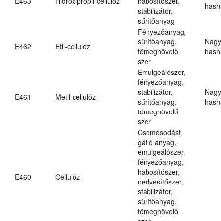
E463
Hidroxipropil-cellulóz
habosítószer,
hasha
stabilizátor,
sűrítőanyag
Fényezőanyag,
sűrítőanyag,
Nagy
E462
Etil-cellulóz
tömegnövelő
hasha
szer
Emulgeálószer,
fényezőanyag,
stabilizátor,
Nagy
E461
Metil-cellulóz
sűrítőanyag,
hasha
tömegnövelő
szer
Csomósodást
gátló anyag,
emulgeálószer,
fényezőanyag,
habosítószer,
E460
Cellulóz
nedvesítőszer,
stabilizátor,
sűrítőanyag,
tömegnövelő
szer