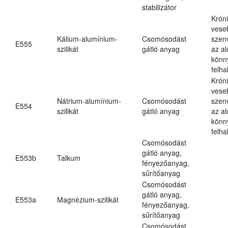
stabilizátor
Krón
vese
Kálium-alumínium-
Csomósodást
szen
E555
szilikát
gátló anyag
az a
könn
felh
Krón
vese
Nátrium-alumínium-
Csomósodást
szen
E554
szilikát
gátló anyag
az a
könn
felh
Csomósodást
gátló anyag,
E553b
Talkum
fényezőanyag,
sűrítőanyag
Csomósodást
gátló anyag,
E553a
Magnézium-szilikát
fényezőanyag,
sűrítőanyag
Csomósodást