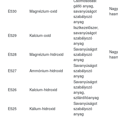
Csomósodást
gátló anyag,
Nagy
E530
Magnézium-oxid
savanyúságot
hasm
szabályozó
anyag
lisztkezelőszer,
savanyúságot
E529
Kalcium-oxid
szabályozó
anyag
Savanyúságot
Nagy
E528
Magnézium-hidroxid
szabályozó
hasm
anyag
Savanyúságot
E527
Ammónium-hidroxid
szabályozó
anyag
Savanyúságot
szabályozó
E526
Kalcium-hidroxid
anyag,
szilárdítóanyag
Savanyúságot
E525
Kálium-hidroxid
szabályozó
anyag