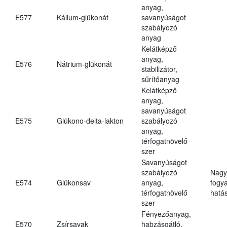
anyag,
E577
Kálium-glükonát
savanyúságot
szabályozó
anyag
Kelátképző
anyag,
E576
Nátrium-glükonát
stabilizátor,
sűrítőanyag
Kelátképző
anyag,
savanyúságot
E575
Glükono-delta-lakton
szabályozó
anyag,
térfogatnövelő
szer
Savanyúságot
szabályozó
Nagy
E574
Glükonsav
anyag,
fogy
térfogatnövelő
hatá
szer
Fényezőanyag,
E570
Zsírsavak
habzásgátló,