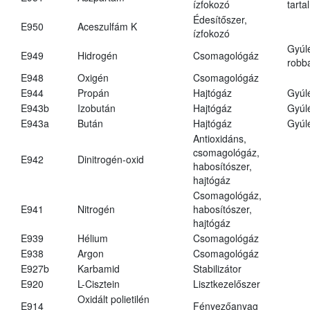
ízfokozó
tarta
Édesítőszer,
E950
Aceszulfám K
ízfokozó
Gyúl
E949
Hidrogén
Csomagológáz
robba
E948
Oxigén
Csomagológáz
E944
Propán
Hajtógáz
Gyúl
E943b
Izobután
Hajtógáz
Gyúl
E943a
Bután
Hajtógáz
Gyúl
Antioxidáns,
csomagológáz,
E942
Dinitrogén-oxid
habosítószer,
hajtógáz
Csomagológáz,
E941
Nitrogén
habosítószer,
hajtógáz
E939
Hélium
Csomagológáz
E938
Argon
Csomagológáz
E927b
Karbamid
Stabilizátor
E920
L-Cisztein
Lisztkezelőszer
Oxidált polietilén
E914
Fényezőanyag