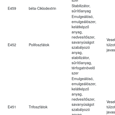
Stabilizátor,
E459
béta-Ciklodextrin
sűrítőanyag
Emulgeálósó,
emulgeálószer,
kelátképző
anyag,
nedvesítőszer,
Vese
savanyúságot
E452
Polifoszfátok
túlzo
szabályozó
javas
anyag,
stabilizátor,
sűrítőanyag,
térfogatnövelő
szer
Emulgeálósó,
emulgeálószer,
kelátképző
anyag,
nedvesítőszer,
Vese
savanyúságot
E451
Trifoszfátok
túlzo
szabályozó
javas
anyag,