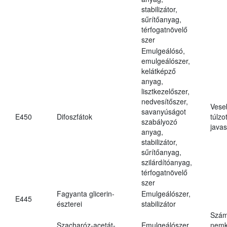
stabilizátor,
sűrítőanyag,
térfogatnövelő
szer
Emulgeálósó,
emulgeálószer,
kelátképző
anyag,
lisztkezelőszer,
nedvesítőszer,
Vese
savanyúságot
E450
Difoszfátok
túlzo
szabályozó
javas
anyag,
stabilizátor,
sűrítőanyag,
szilárdítóanyag,
térfogatnövelő
szer
Fagyanta glicerin-
Emulgeálószer,
E445
észterei
stabilizátor
Szám
Szacharóz-acetát-
Emulgeálószer,
nemk