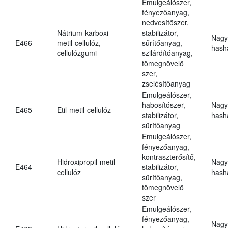
Emulgeálószer,
fényezőanyag,
nedvesítőszer,
Nátrium-karboxi-
stabilizátor,
Nagy
E466
metil-cellulóz,
sűrítőanyag,
hasha
cellulózgumi
szilárdítóanyag,
tömegnövelő
szer,
zselésítőanyag
Emulgeálószer,
habosítószer,
Nagy
E465
Etil-metil-cellulóz
stabilizátor,
hasha
sűrítőanyag
Emulgeálószer,
fényezőanyag,
kontraszterősítő,
Hidroxipropil-metil-
Nagy
E464
stabilizátor,
cellulóz
hasha
sűrítőanyag,
tömegnövelő
szer
Emulgeálószer,
fényezőanyag,
Nagy