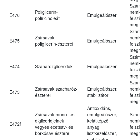
Szám
Poliglicerin-
nemk
E476
Emulgeálószer
poliricinoleát
felsz
megn
Szám
Zsírsavak
nemk
E475
Emulgeálószer
poliglicerin-észterei
felsz
megn
Szám
nemk
E474
Szaharózgliceridek
Emulgeálószer
felsz
megn
Szám
Zsírsavak szacharóz-
Emulgeálószer,
nemk
E473
észterei
stabilizátor
felsz
megn
Antioxidáns,
Zsírsavak mono- és
emulgeálószer,
Szám
digliceridjeinek
kelátképző
nemk
E472f
vegyes ecetsav- és
anyag,
felsz
borkősav-észterei
lisztkezelőszer,
megn
stabilizátor