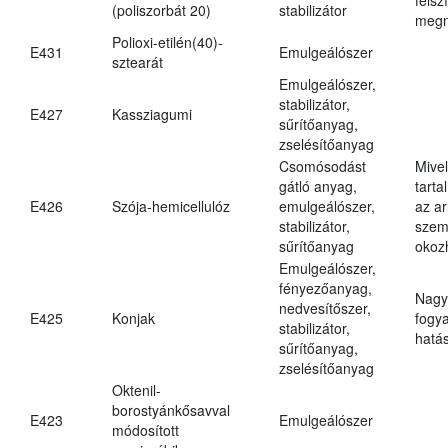
(poliszorbát 20)
stabilizátor
megn
Polioxi-etilén(40)-
E431
Emulgeálószer
sztearát
Emulgeálószer,
stabilizátor,
E427
Kassziagumi
sűrítőanyag,
zselésítőanyag
Csomósodást
Mive
gátló anyag,
tarta
E426
Szója-hemicellulóz
emulgeálószer,
az ar
stabilizátor,
szem
sűrítőanyag
okoz
Emulgeálószer,
fényezőanyag,
Nagy
nedvesítőszer,
E425
Konjak
fogy
stabilizátor,
hatá
sűrítőanyag,
zselésítőanyag
Oktenil-
borostyánkősavval
E423
Emulgeálószer
módosított