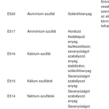
Krón
vese
szen
E520
Alumínium-szulfát
Szilárdítóanyag
az a
könn
felh
E517
Ammónium-szulfát
Hordozó
Kelátképző
anyag,
lisztkezelőszer,
savanyúságot
E516
Kalcium-szulfát
szabályozó
anyag,
stabilizátor,
szilárdítóanyag
Savanyúságot
E515
Kálium-szulfátok
szabályozó
anyag
Savanyúságot
E514
Nátrium-szulfátok
szabályozó
anyag
Savanyúságot