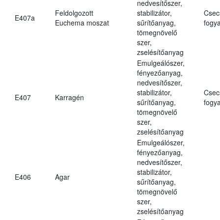
nedvesítőszer,
Feldolgozott
stabilizátor,
Csec
E407a
Euchema moszat
sűrítőanyag,
fogya
tömegnövelő
szer,
zselésítőanyag
Emulgeálószer,
fényezőanyag,
nedvesítőszer,
stabilizátor,
Csec
E407
Karragén
sűrítőanyag,
fogya
tömegnövelő
szer,
zselésítőanyag
Emulgeálószer,
fényezőanyag,
nedvesítőszer,
stabilizátor,
E406
Agar
sűrítőanyag,
tömegnövelő
szer,
zselésítőanyag