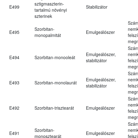
sztigmaszterin-
E499
Stabilizátor
tartalmú növényi
szterinek
Szám
Szorbitan-
nemk
E495
Emulgeálószer
monopalmitát
felsz
megn
Szám
Emulgeálószer,
nemk
E494
Szorbitan-monooleát
stabilizátor
felsz
megn
Szám
Emulgeálószer,
nemk
E493
Szorbitan-monolaurát
stabilizátor
felsz
megn
Szám
nemk
E492
Szorbitan-trisztearát
Emulgeálószer
felsz
megn
Szám
Szorbitan-
nemk
E491
Emulgeálószer
monosztearát
felsz