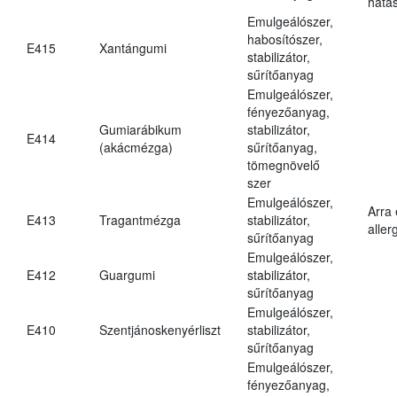
hatá
Emulgeálószer,
habosítószer,
E415
Xantángumi
stabilizátor,
sűrítőanyag
Emulgeálószer,
fényezőanyag,
Gumiarábikum
stabilizátor,
E414
(akácmézga)
sűrítőanyag,
tömegnövelő
szer
Emulgeálószer,
Arra
E413
Tragantmézga
stabilizátor,
aller
sűrítőanyag
Emulgeálószer,
E412
Guargumi
stabilizátor,
sűrítőanyag
Emulgeálószer,
E410
Szentjánoskenyérliszt
stabilizátor,
sűrítőanyag
Emulgeálószer,
fényezőanyag,