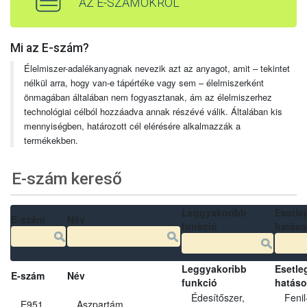
AZ E-SZÁMOKRÓL
Mi az E-szám?
Élelmiszer-adalékanyagnak nevezik azt az anyagot, amit – tekintet
nélkül arra, hogy van-e tápértéke vagy sem – élelmiszerként
önmagában általában nem fogyasztanak, ám az élelmiszerhez
technológiai célból hozzáadva annak részévé válik. Általában kis
mennyiségben, határozott cél elérésére alkalmazzák a
termékekben.
E-szám kereső
Leggyakoribb
Esetle
E-szám
Név
funkció
hatás
Leggyakoribb
Esetle
E-szám
Név
funkció
hatás
Édesítőszer,
Fenil
E951
Aszpartám