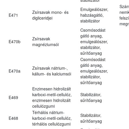
Szám
Emulgeálószer,
Zsírsavak mono- és
nemk
E471
habzásgátló,
digliceridjei
felsz
stabilizátor
megn
Csomósodást
gátló anyag,
Zsírsavak
E470b
emulgeálószer,
magnéziumsói
stabilizátor,
sűrítőanyag
Csomósodást
gátló anyag,
Zsírsavak nátrium-,
E470a
emulgeálószer,
kálium- és kalciumsói
stabilizátor,
sűrítőanyag
Enzimesen hidrolizált
karboxi-metil-cellulóz,
Stabilizátor,
E469
enzimesen hidrolizált
sűrítőanyag
cellulózgumi
Térhálós nátrium-
Stabilizátor,
E468
karboxi-metil-cellulóz,
sűrítőanyag
térhálós cellulózgumi