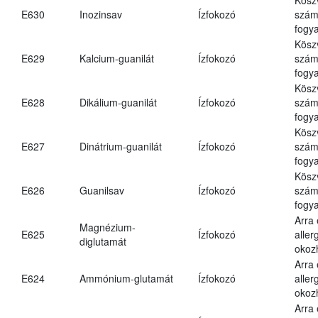
E630
Inozinsav
Ízfokozó
számá
fogya
Kösz
E629
Kalcium-guanilát
Ízfokozó
számá
fogya
Kösz
E628
Dikálium-guanilát
Ízfokozó
számá
fogya
Kösz
E627
Dinátrium-guanilát
Ízfokozó
számá
fogya
Kösz
E626
Guanilsav
Ízfokozó
számá
fogya
Arra
Magnézium-
E625
Ízfokozó
aller
diglutamát
okoz
Arra
E624
Ammónium-glutamát
Ízfokozó
aller
okoz
Arra