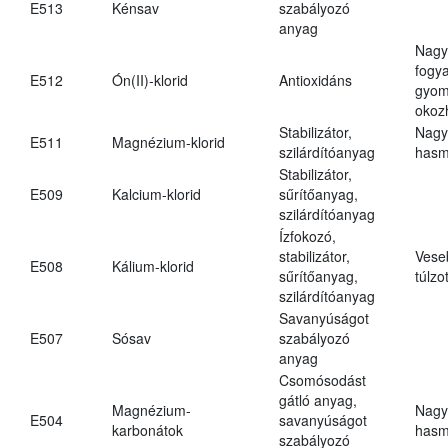
E513
Kénsav
szabályozó
anyag
Nagy
fogy
E512
Ón(II)-klorid
Antioxidáns
gyom
okoz
Stabilizátor,
Nagy
E511
Magnézium-klorid
szilárdítóanyag
hasm
Stabilizátor,
E509
Kalcium-klorid
sűrítőanyag,
szilárdítóanyag
Ízfokozó,
stabilizátor,
Vese
E508
Kálium-klorid
sűrítőanyag,
túlzo
szilárdítóanyag
Savanyúságot
E507
Sósav
szabályozó
anyag
Csomósodást
gátló anyag,
Magnézium-
Nagy
E504
savanyúságot
karbonátok
hasm
szabályozó