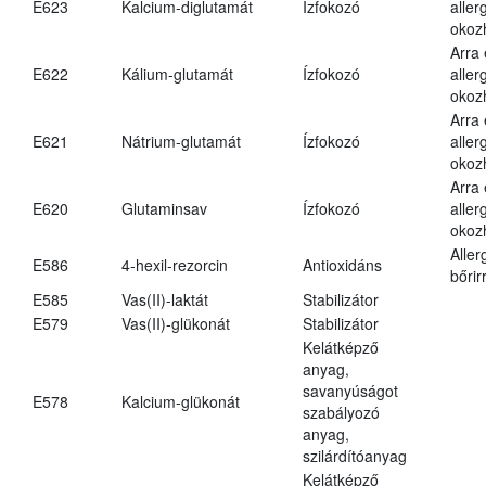
E623
Kalcium-diglutamát
Ízfokozó
aller
okoz
Arra
E622
Kálium-glutamát
Ízfokozó
aller
okoz
Arra
E621
Nátrium-glutamát
Ízfokozó
aller
okoz
Arra
E620
Glutaminsav
Ízfokozó
aller
okoz
Aller
E586
4-hexil-rezorcin
Antioxidáns
bőrir
E585
Vas(II)-laktát
Stabilizátor
E579
Vas(II)-glükonát
Stabilizátor
Kelátképző
anyag,
savanyúságot
E578
Kalcium-glükonát
szabályozó
anyag,
szilárdítóanyag
Kelátképző