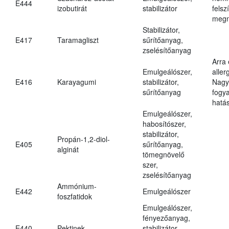
E444
izobutirát
stabilizátor
felsz
megn
Stabilizátor,
E417
Taramagliszt
sűrítőanyag,
zselésítőanyag
Arra
Emulgeálószer,
aller
E416
Karayagumi
stabilizátor,
Nagy
sűrítőanyag
fogy
hatá
Emulgeálószer,
habosítószer,
stabilizátor,
Propán-1,2-diol-
E405
sűrítőanyag,
alginát
tömegnövelő
szer,
zselésítőanyag
Ammónium-
E442
Emulgeálószer
foszfatidok
Emulgeálószer,
fényezőanyag,
E440
Pektinek
stabilizátor,