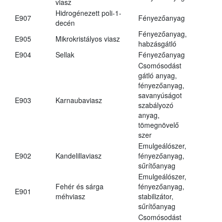
viasz
Hidrogénezett poli-1-
E907
Fényezőanyag
decén
Fényezőanyag,
E905
Mikrokristályos viasz
habzásgátló
E904
Sellak
Fényezőanyag
Csomósodást
gátló anyag,
fényezőanyag,
savanyúságot
E903
Karnaubaviasz
szabályozó
anyag,
tömegnövelő
szer
Emulgeálószer,
E902
Kandelillaviasz
fényezőanyag,
sűrítőanyag
Emulgeálószer,
Fehér és sárga
fényezőanyag,
E901
méhviasz
stabilizátor,
sűrítőanyag
Csomósodást