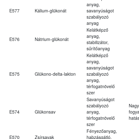
anyag,
E577
Kálium-glükonát
savanyúságot
szabályozó
anyag
Kelátképző
anyag,
E576
Nátrium-glükonát
stabilizátor,
sűrítőanyag
Kelátképző
anyag,
savanyúságot
E575
Glükono-delta-lakton
szabályozó
anyag,
térfogatnövelő
szer
Savanyúságot
szabályozó
Nagy
E574
Glükonsav
anyag,
fogy
térfogatnövelő
hatá
szer
Fényezőanyag,
E570
Zsírsavak
habzásgátló,