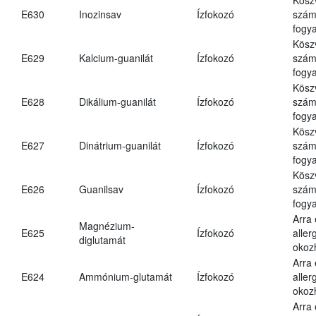
E630
Inozinsav
Ízfokozó
számá
fogya
Kösz
E629
Kalcium-guanilát
Ízfokozó
számá
fogya
Kösz
E628
Dikálium-guanilát
Ízfokozó
számá
fogya
Kösz
E627
Dinátrium-guanilát
Ízfokozó
számá
fogya
Kösz
E626
Guanilsav
Ízfokozó
számá
fogya
Arra
Magnézium-
E625
Ízfokozó
aller
diglutamát
okoz
Arra
E624
Ammónium-glutamát
Ízfokozó
aller
okoz
Arra