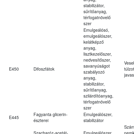
stabilizátor,
sűrítőanyag,
térfogatnövelő
szer
Emulgeálósó,
emulgeálószer,
kelátképző
anyag,
lisztkezelőszer,
nedvesítőszer,
Vese
savanyúságot
E450
Difoszfátok
túlzo
szabályozó
javas
anyag,
stabilizátor,
sűrítőanyag,
szilárdítóanyag,
térfogatnövelő
szer
Fagyanta glicerin-
Emulgeálószer,
E445
észterei
stabilizátor
Szám
Szacharóz-acetát-
Emulgeálószer,
nemk