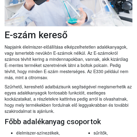
E-szám kereső
Napjaink élelmiszer-előállítása elképzelhetetlen adalékanyagok,
vagy ismertebb nevükön E-számok nélkül. Az E-számokról
számos tévhit kering a mindennapokban, vannak, akik kizárólag
E-mentes terméket szeretnének látni a boltok polcain. Pedig
tévhit, hogy minden E-szám mesterséges. Az E330 például nem
más, mint a citromsav.
Szűrhető, kereshető adatbázisunk segítségével megismerhetik az
egyes adalékanyagok fontosabb funkcióit, esetleges
kockázataikat, a részletekre kattintva pedig arról is olvashatnak,
hogy mely termékekben fordulnak elő leggyakrabban és további
szakirodalmat is ajánlunk.
Főbb adalékanyag csoportok
élelmiszer-színezékek,
sűrítők,