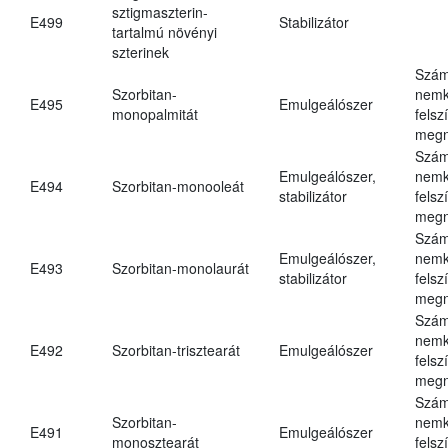
sztigmaszterin-
E499
Stabilizátor
tartalmú növényi
szterinek
Szám
Szorbitan-
nemk
E495
Emulgeálószer
monopalmitát
felsz
megn
Szám
Emulgeálószer,
nemk
E494
Szorbitan-monooleát
stabilizátor
felsz
megn
Szám
Emulgeálószer,
nemk
E493
Szorbitan-monolaurát
stabilizátor
felsz
megn
Szám
nemk
E492
Szorbitan-trisztearát
Emulgeálószer
felsz
megn
Szám
Szorbitan-
nemk
E491
Emulgeálószer
monosztearát
felsz