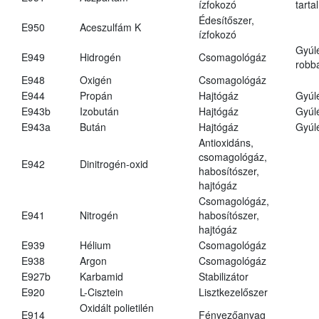
ízfokozó
tarta
Édesítőszer,
E950
Aceszulfám K
ízfokozó
Gyúl
E949
Hidrogén
Csomagológáz
robba
E948
Oxigén
Csomagológáz
E944
Propán
Hajtógáz
Gyúl
E943b
Izobután
Hajtógáz
Gyúl
E943a
Bután
Hajtógáz
Gyúl
Antioxidáns,
csomagológáz,
E942
Dinitrogén-oxid
habosítószer,
hajtógáz
Csomagológáz,
E941
Nitrogén
habosítószer,
hajtógáz
E939
Hélium
Csomagológáz
E938
Argon
Csomagológáz
E927b
Karbamid
Stabilizátor
E920
L-Cisztein
Lisztkezelőszer
Oxidált polietilén
E914
Fényezőanyag