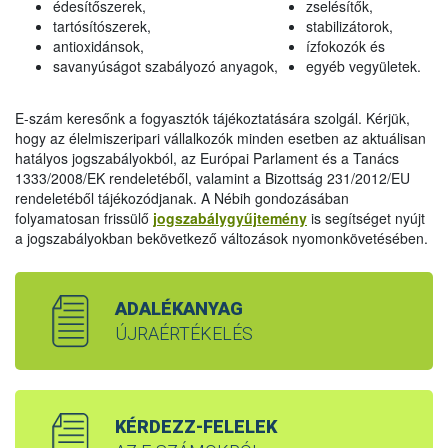
édesítőszerek,
zselésítők,
tartósítószerek,
stabilizátorok,
antioxidánsok,
ízfokozók és
savanyúságot szabályozó anyagok,
egyéb vegyületek.
E-szám keresőnk a fogyasztók tájékoztatására szolgál. Kérjük,
hogy az élelmiszeripari vállalkozók minden esetben az aktuálisan
hatályos jogszabályokból, az Európai Parlament és a Tanács
1333/2008/EK rendeletéből, valamint a Bizottság 231/2012/EU
rendeletéből tájékozódjanak. A Nébih gondozásában
folyamatosan frissülő
jogszabálygyűjtemény
is segítséget nyújt
a jogszabályokban bekövetkező változások nyomonkövetésében.
ADALÉKANYAG
ÚJRAÉRTÉKELÉS
KÉRDEZZ-FELELEK