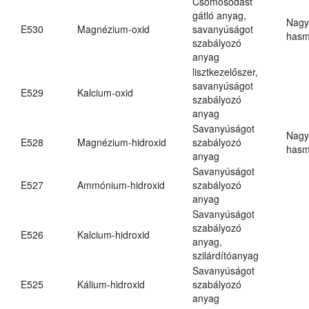
Csomósodást
gátló anyag,
Nagy
E530
Magnézium-oxid
savanyúságot
hasm
szabályozó
anyag
lisztkezelőszer,
savanyúságot
E529
Kalcium-oxid
szabályozó
anyag
Savanyúságot
Nagy
E528
Magnézium-hidroxid
szabályozó
hasm
anyag
Savanyúságot
E527
Ammónium-hidroxid
szabályozó
anyag
Savanyúságot
szabályozó
E526
Kalcium-hidroxid
anyag,
szilárdítóanyag
Savanyúságot
E525
Kálium-hidroxid
szabályozó
anyag