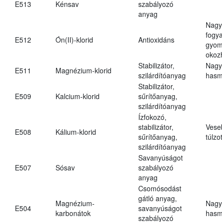
E513
Kénsav
szabályozó
anyag
Nagy
fogy
E512
Ón(II)-klorid
Antioxidáns
gyom
okoz
Stabilizátor,
Nagy
E511
Magnézium-klorid
szilárdítóanyag
hasm
Stabilizátor,
E509
Kalcium-klorid
sűrítőanyag,
szilárdítóanyag
Ízfokozó,
stabilizátor,
Vese
E508
Kálium-klorid
sűrítőanyag,
túlzo
szilárdítóanyag
Savanyúságot
E507
Sósav
szabályozó
anyag
Csomósodást
gátló anyag,
Magnézium-
Nagy
E504
savanyúságot
karbonátok
hasm
szabályozó