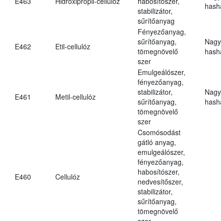
E463
Hidroxipropil-cellulóz
habosítószer,
hasha
stabilizátor,
sűrítőanyag
Fényezőanyag,
sűrítőanyag,
Nagy
E462
Etil-cellulóz
tömegnövelő
hasha
szer
Emulgeálószer,
fényezőanyag,
stabilizátor,
Nagy
E461
Metil-cellulóz
sűrítőanyag,
hasha
tömegnövelő
szer
Csomósodást
gátló anyag,
emulgeálószer,
fényezőanyag,
habosítószer,
E460
Cellulóz
nedvesítőszer,
stabilizátor,
sűrítőanyag,
tömegnövelő
szer