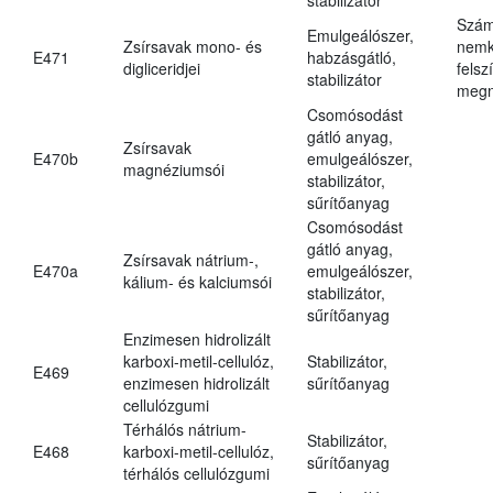
Szám
Emulgeálószer,
Zsírsavak mono- és
nemk
E471
habzásgátló,
digliceridjei
felsz
stabilizátor
megn
Csomósodást
gátló anyag,
Zsírsavak
E470b
emulgeálószer,
magnéziumsói
stabilizátor,
sűrítőanyag
Csomósodást
gátló anyag,
Zsírsavak nátrium-,
E470a
emulgeálószer,
kálium- és kalciumsói
stabilizátor,
sűrítőanyag
Enzimesen hidrolizált
karboxi-metil-cellulóz,
Stabilizátor,
E469
enzimesen hidrolizált
sűrítőanyag
cellulózgumi
Térhálós nátrium-
Stabilizátor,
E468
karboxi-metil-cellulóz,
sűrítőanyag
térhálós cellulózgumi