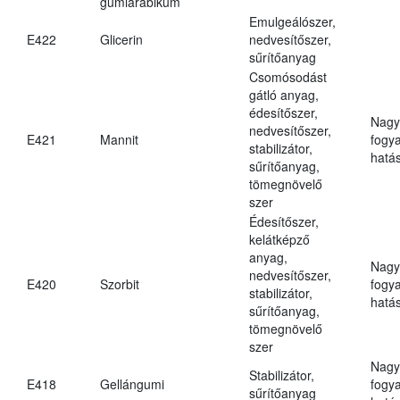
gumiarábikum
Emulgeálószer,
E422
Glicerin
nedvesítőszer,
sűrítőanyag
Csomósodást
gátló anyag,
édesítőszer,
Nagy
nedvesítőszer,
E421
Mannit
fogy
stabilizátor,
hatá
sűrítőanyag,
tömegnövelő
szer
Édesítőszer,
kelátképző
anyag,
Nagy
nedvesítőszer,
E420
Szorbit
fogy
stabilizátor,
hatá
sűrítőanyag,
tömegnövelő
szer
Nagy
Stabilizátor,
E418
Gellángumi
fogy
sűrítőanyag