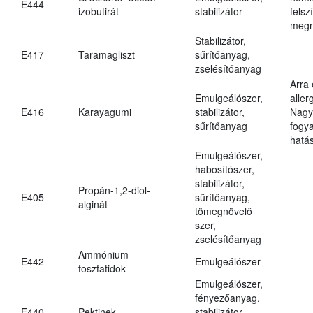
E444
izobutirát
stabilizátor
felsz
megn
Stabilizátor,
E417
Taramagliszt
sűrítőanyag,
zselésítőanyag
Arra
Emulgeálószer,
aller
E416
Karayagumi
stabilizátor,
Nagy
sűrítőanyag
fogy
hatá
Emulgeálószer,
habosítószer,
stabilizátor,
Propán-1,2-diol-
E405
sűrítőanyag,
alginát
tömegnövelő
szer,
zselésítőanyag
Ammónium-
E442
Emulgeálószer
foszfatidok
Emulgeálószer,
fényezőanyag,
E440
Pektinek
stabilizátor,