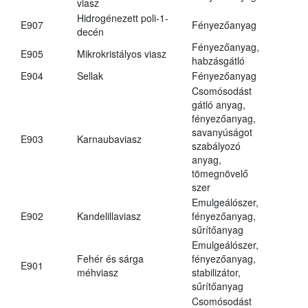
viasz
Hidrogénezett poli-1-
E907
Fényezőanyag
decén
Fényezőanyag,
E905
Mikrokristályos viasz
habzásgátló
E904
Sellak
Fényezőanyag
Csomósodást
gátló anyag,
fényezőanyag,
savanyúságot
E903
Karnaubaviasz
szabályozó
anyag,
tömegnövelő
szer
Emulgeálószer,
E902
Kandelillaviasz
fényezőanyag,
sűrítőanyag
Emulgeálószer,
Fehér és sárga
fényezőanyag,
E901
méhviasz
stabilizátor,
sűrítőanyag
Csomósodást