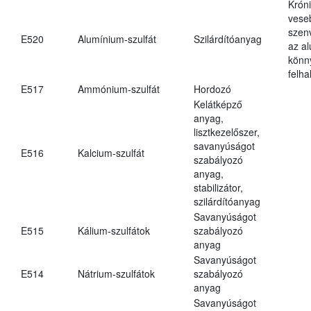
Krón
vese
szen
E520
Alumínium-szulfát
Szilárdítóanyag
az a
könn
felh
E517
Ammónium-szulfát
Hordozó
Kelátképző
anyag,
lisztkezelőszer,
savanyúságot
E516
Kalcium-szulfát
szabályozó
anyag,
stabilizátor,
szilárdítóanyag
Savanyúságot
E515
Kálium-szulfátok
szabályozó
anyag
Savanyúságot
E514
Nátrium-szulfátok
szabályozó
anyag
Savanyúságot