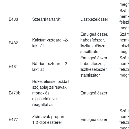
megn
Szám
nemk
E483
Sztearil-tartarát
Lisztkezelőszer
felsz
megn
Emulgeálószer,
Szám
Kalcium-sztearoil-2-
habosítószer,
nemk
E482
laktilát
lisztkezelőszer,
felsz
stabilizátor
megn
Emulgeálószer,
Szám
Nátrium-sztearoil-2-
habosítószer,
nemk
E481
laktilát
lisztkezelőszer,
felsz
stabilizátor
megn
Hőkezeléssel oxidált
szójaolaj zsírsavak
E479b
mono- és
Emulgeálószer
digliceridjeivel
reagáltatva
Szám
Zsírsavak propán-
nemk
E477
Emulgeálószer
1,2-diol-észterei
felsz
megn