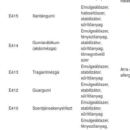
hatá
Emulgeálószer,
habosítószer,
E415
Xantángumi
stabilizátor,
sűrítőanyag
Emulgeálószer,
fényezőanyag,
Gumiarábikum
stabilizátor,
E414
(akácmézga)
sűrítőanyag,
tömegnövelő
szer
Emulgeálószer,
Arra
E413
Tragantmézga
stabilizátor,
aller
sűrítőanyag
Emulgeálószer,
E412
Guargumi
stabilizátor,
sűrítőanyag
Emulgeálószer,
E410
Szentjánoskenyérliszt
stabilizátor,
sűrítőanyag
Emulgeálószer,
fényezőanyag,