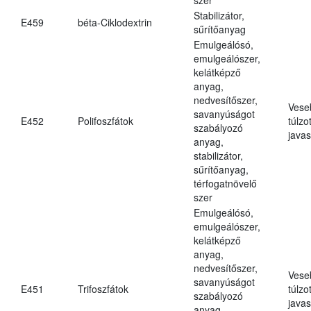
Stabilizátor,
E459
béta-Ciklodextrin
sűrítőanyag
Emulgeálósó,
emulgeálószer,
kelátképző
anyag,
nedvesítőszer,
Vese
savanyúságot
E452
Polifoszfátok
túlzo
szabályozó
javas
anyag,
stabilizátor,
sűrítőanyag,
térfogatnövelő
szer
Emulgeálósó,
emulgeálószer,
kelátképző
anyag,
nedvesítőszer,
Vese
savanyúságot
E451
Trifoszfátok
túlzo
szabályozó
javas
anyag,