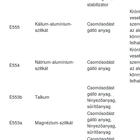
stabilizátor
Krón
vese
Kálium-alumínium-
Csomósodást
szen
E555
szilikát
gátló anyag
az a
könn
felh
Krón
vese
Nátrium-alumínium-
Csomósodást
szen
E554
szilikát
gátló anyag
az a
könn
felh
Csomósodást
gátló anyag,
E553b
Talkum
fényezőanyag,
sűrítőanyag
Csomósodást
gátló anyag,
E553a
Magnézium-szilikát
fényezőanyag,
sűrítőanyag
Csomósodást