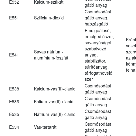
E552
Kalcium-szilikát
gátló anyag
Csomósodást
E551
Szilícium-dioxid
gátló anyag,
habzásgátló
Emulgeálósó,
emulgeálószer,
Krón
savanyúságot
vese
szabályozó
Savas nátrium-
szen
E541
anyag,
alumínium-foszfát
az a
stabilizátor,
könn
sűrítőanyag,
felh
térfogatnövelő
szer
Csomósodást
E538
Kalcium-vas(II)-cianid
gátló anyag
Csomósodást
E536
Kálium-vas(II)-cianid
gátló anyag
Csomósodást
E535
Nátrium-vas(II)-cianid
gátló anyag
Csomósodást
E534
Vas-tartarát
gátló anyag