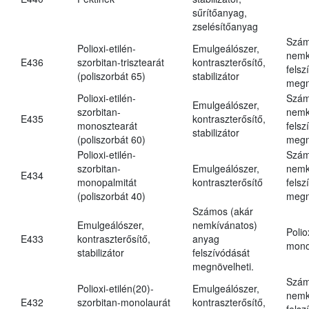
sűrítőanyag,
zselésítőanyag
Szám
Polioxi-etilén-
Emulgeálószer,
nemk
E436
szorbitan-trisztearát
kontraszterősítő,
felsz
(poliszorbát 65)
stabilizátor
megn
Polioxi-etilén-
Szám
Emulgeálószer,
szorbitan-
nemk
E435
kontraszterősítő,
monosztearát
felsz
stabilizátor
(poliszorbát 60)
megn
Polioxi-etilén-
Szám
szorbitan-
Emulgeálószer,
nemk
E434
monopalmitát
kontraszterősítő
felsz
(poliszorbát 40)
megn
Számos (akár
Emulgeálószer,
nemkívánatos)
Polio
E433
kontraszterősítő,
anyag
mono
stabilizátor
felszívódását
megnövelheti.
Szám
Polioxi-etilén(20)-
Emulgeálószer,
nemk
E432
szorbitan-monolaurát
kontraszterősítő,
felsz