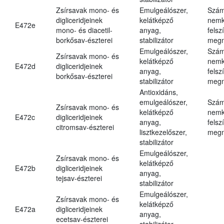
Zsírsavak mono- és
Emulgeálószer,
Szám
digliceridjeinek
kelátképző
nemk
E472e
mono- és diacetil-
anyag,
felsz
borkősav-észterei
stabilizátor
megn
Emulgeálószer,
Szám
Zsírsavak mono- és
kelátképző
nemk
E472d
digliceridjeinek
anyag,
felsz
borkősav-észterei
stabilizátor
megn
Antioxidáns,
emulgeálószer,
Szám
Zsírsavak mono- és
kelátképző
nemk
E472c
digliceridjeinek
anyag,
felsz
citromsav-észterei
lisztkezelőszer,
megn
stabilizátor
Emulgeálószer,
Zsírsavak mono- és
kelátképző
E472b
digliceridjeinek
anyag,
tejsav-észterei
stabilizátor
Emulgeálószer,
Zsírsavak mono- és
kelátképző
E472a
digliceridjeinek
anyag,
ecetsav-észterei
stabilizátor