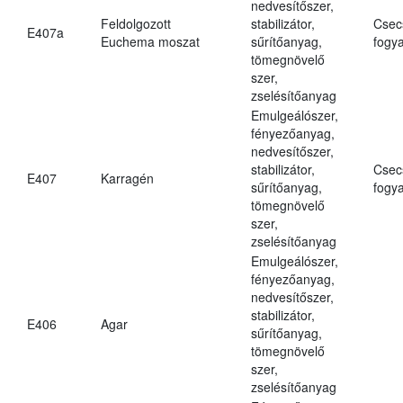
nedvesítőszer,
Feldolgozott
stabilizátor,
Csec
E407a
Euchema moszat
sűrítőanyag,
fogya
tömegnövelő
szer,
zselésítőanyag
Emulgeálószer,
fényezőanyag,
nedvesítőszer,
stabilizátor,
Csec
E407
Karragén
sűrítőanyag,
fogya
tömegnövelő
szer,
zselésítőanyag
Emulgeálószer,
fényezőanyag,
nedvesítőszer,
stabilizátor,
E406
Agar
sűrítőanyag,
tömegnövelő
szer,
zselésítőanyag