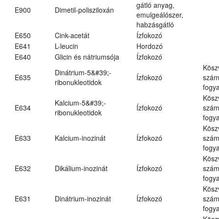
gátló anyag,
E900
Dimetil-polisziloxán
emulgeálószer,
habzásgátló
E650
Cink-acetát
Ízfokozó
E641
L-leucin
Hordozó
E640
Glicin és nátriumsója
Ízfokozó
Kösz
Dinátrium-5&#39;-
E635
Ízfokozó
számá
ribonukleotidok
fogya
Kösz
Kalcium-5&#39;-
E634
Ízfokozó
számá
ribonukleotidok
fogya
Kösz
E633
Kalcium-inozinát
Ízfokozó
számá
fogya
Kösz
E632
Dikálium-inozinát
Ízfokozó
számá
fogya
Kösz
E631
Dinátrium-inozinát
Ízfokozó
számá
fogya
Kösz