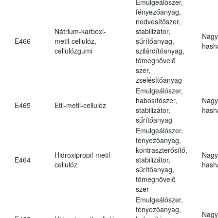
Emulgeálószer,
fényezőanyag,
nedvesítőszer,
Nátrium-karboxi-
stabilizátor,
Nagy
E466
metil-cellulóz,
sűrítőanyag,
hasha
cellulózgumi
szilárdítóanyag,
tömegnövelő
szer,
zselésítőanyag
Emulgeálószer,
habosítószer,
Nagy
E465
Etil-metil-cellulóz
stabilizátor,
hasha
sűrítőanyag
Emulgeálószer,
fényezőanyag,
kontraszterősítő,
Hidroxipropil-metil-
Nagy
E464
stabilizátor,
cellulóz
hasha
sűrítőanyag,
tömegnövelő
szer
Emulgeálószer,
fényezőanyag,
Nagy