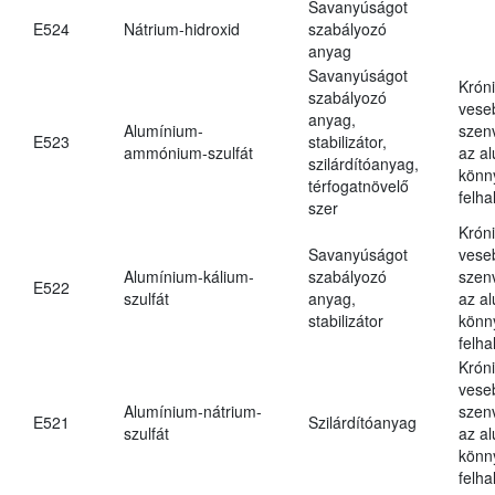
Savanyúságot
E524
Nátrium-hidroxid
szabályozó
anyag
Savanyúságot
Krón
szabályozó
vese
anyag,
Alumínium-
szen
E523
stabilizátor,
ammónium-szulfát
az a
szilárdítóanyag,
könn
térfogatnövelő
felh
szer
Krón
Savanyúságot
vese
Alumínium-kálium-
szabályozó
szen
E522
szulfát
anyag,
az a
stabilizátor
könn
felh
Krón
vese
Alumínium-nátrium-
szen
E521
Szilárdítóanyag
szulfát
az a
könn
felh