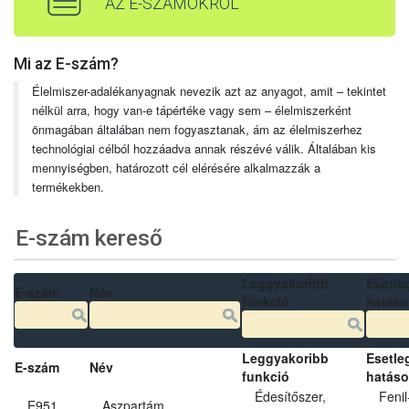
AZ E-SZÁMOKRÓL
Mi az E-szám?
Élelmiszer-adalékanyagnak nevezik azt az anyagot, amit – tekintet
nélkül arra, hogy van-e tápértéke vagy sem – élelmiszerként
önmagában általában nem fogyasztanak, ám az élelmiszerhez
technológiai célból hozzáadva annak részévé válik. Általában kis
mennyiségben, határozott cél elérésére alkalmazzák a
termékekben.
E-szám kereső
Leggyakoribb
Esetle
E-szám
Név
funkció
hatás
Leggyakoribb
Esetle
E-szám
Név
funkció
hatás
Édesítőszer,
Fenil
E951
Aszpartám