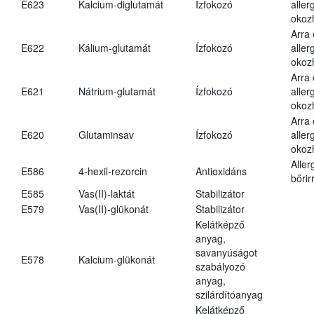
E623
Kalcium-diglutamát
Ízfokozó
aller
okoz
Arra
E622
Kálium-glutamát
Ízfokozó
aller
okoz
Arra
E621
Nátrium-glutamát
Ízfokozó
aller
okoz
Arra
E620
Glutaminsav
Ízfokozó
aller
okoz
Aller
E586
4-hexil-rezorcin
Antioxidáns
bőrir
E585
Vas(II)-laktát
Stabilizátor
E579
Vas(II)-glükonát
Stabilizátor
Kelátképző
anyag,
savanyúságot
E578
Kalcium-glükonát
szabályozó
anyag,
szilárdítóanyag
Kelátképző