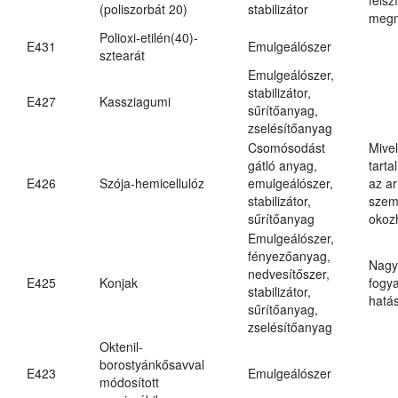
(poliszorbát 20)
stabilizátor
megn
Polioxi-etilén(40)-
E431
Emulgeálószer
sztearát
Emulgeálószer,
stabilizátor,
E427
Kassziagumi
sűrítőanyag,
zselésítőanyag
Csomósodást
Mive
gátló anyag,
tarta
E426
Szója-hemicellulóz
emulgeálószer,
az ar
stabilizátor,
szem
sűrítőanyag
okoz
Emulgeálószer,
fényezőanyag,
Nagy
nedvesítőszer,
E425
Konjak
fogy
stabilizátor,
hatá
sűrítőanyag,
zselésítőanyag
Oktenil-
borostyánkősavval
E423
Emulgeálószer
módosított