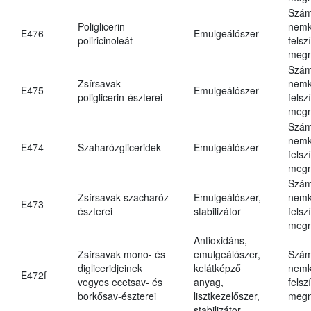
Szám
Poliglicerin-
nemk
E476
Emulgeálószer
poliricinoleát
felsz
megn
Szám
Zsírsavak
nemk
E475
Emulgeálószer
poliglicerin-észterei
felsz
megn
Szám
nemk
E474
Szaharózgliceridek
Emulgeálószer
felsz
megn
Szám
Zsírsavak szacharóz-
Emulgeálószer,
nemk
E473
észterei
stabilizátor
felsz
megn
Antioxidáns,
Zsírsavak mono- és
emulgeálószer,
Szám
digliceridjeinek
kelátképző
nemk
E472f
vegyes ecetsav- és
anyag,
felsz
borkősav-észterei
lisztkezelőszer,
megn
stabilizátor