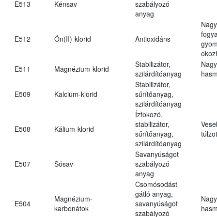
E513
Kénsav
szabályozó
anyag
Nagy
fogy
E512
Ón(II)-klorid
Antioxidáns
gyom
okoz
Stabilizátor,
Nagy
E511
Magnézium-klorid
szilárdítóanyag
hasm
Stabilizátor,
E509
Kalcium-klorid
sűrítőanyag,
szilárdítóanyag
Ízfokozó,
stabilizátor,
Vese
E508
Kálium-klorid
sűrítőanyag,
túlzo
szilárdítóanyag
Savanyúságot
E507
Sósav
szabályozó
anyag
Csomósodást
gátló anyag,
Magnézium-
Nagy
E504
savanyúságot
karbonátok
hasm
szabályozó