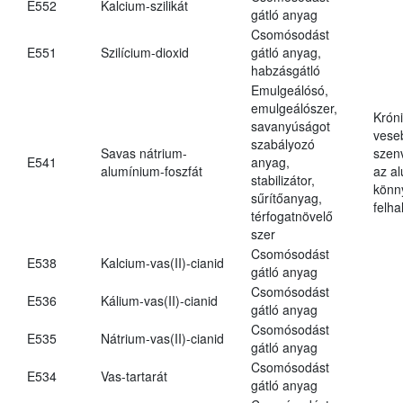
E552
Kalcium-szilikát
gátló anyag
Csomósodást
E551
Szilícium-dioxid
gátló anyag,
habzásgátló
Emulgeálósó,
emulgeálószer,
Krón
savanyúságot
vese
szabályozó
Savas nátrium-
szen
E541
anyag,
alumínium-foszfát
az a
stabilizátor,
könn
sűrítőanyag,
felh
térfogatnövelő
szer
Csomósodást
E538
Kalcium-vas(II)-cianid
gátló anyag
Csomósodást
E536
Kálium-vas(II)-cianid
gátló anyag
Csomósodást
E535
Nátrium-vas(II)-cianid
gátló anyag
Csomósodást
E534
Vas-tartarát
gátló anyag