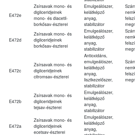
Zsírsavak mono- és
Emulgeálószer,
Szám
digliceridjeinek
kelátképző
nemk
E472e
mono- és diacetil-
anyag,
felsz
borkősav-észterei
stabilizátor
megn
Emulgeálószer,
Szám
Zsírsavak mono- és
kelátképző
nemk
E472d
digliceridjeinek
anyag,
felsz
borkősav-észterei
stabilizátor
megn
Antioxidáns,
emulgeálószer,
Szám
Zsírsavak mono- és
kelátképző
nemk
E472c
digliceridjeinek
anyag,
felsz
citromsav-észterei
lisztkezelőszer,
megn
stabilizátor
Emulgeálószer,
Zsírsavak mono- és
kelátképző
E472b
digliceridjeinek
anyag,
tejsav-észterei
stabilizátor
Emulgeálószer,
Zsírsavak mono- és
kelátképző
E472a
digliceridjeinek
anyag,
ecetsav-észterei
stabilizátor