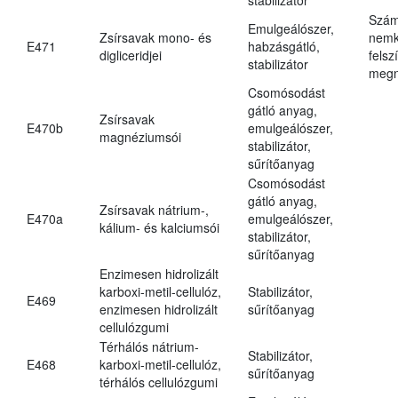
Szám
Emulgeálószer,
Zsírsavak mono- és
nemk
E471
habzásgátló,
digliceridjei
felsz
stabilizátor
megn
Csomósodást
gátló anyag,
Zsírsavak
E470b
emulgeálószer,
magnéziumsói
stabilizátor,
sűrítőanyag
Csomósodást
gátló anyag,
Zsírsavak nátrium-,
E470a
emulgeálószer,
kálium- és kalciumsói
stabilizátor,
sűrítőanyag
Enzimesen hidrolizált
karboxi-metil-cellulóz,
Stabilizátor,
E469
enzimesen hidrolizált
sűrítőanyag
cellulózgumi
Térhálós nátrium-
Stabilizátor,
E468
karboxi-metil-cellulóz,
sűrítőanyag
térhálós cellulózgumi