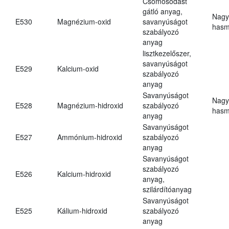
Csomósodást
gátló anyag,
Nagy
E530
Magnézium-oxid
savanyúságot
hasm
szabályozó
anyag
lisztkezelőszer,
savanyúságot
E529
Kalcium-oxid
szabályozó
anyag
Savanyúságot
Nagy
E528
Magnézium-hidroxid
szabályozó
hasm
anyag
Savanyúságot
E527
Ammónium-hidroxid
szabályozó
anyag
Savanyúságot
szabályozó
E526
Kalcium-hidroxid
anyag,
szilárdítóanyag
Savanyúságot
E525
Kálium-hidroxid
szabályozó
anyag