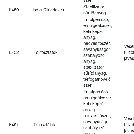
Stabilizátor,
E459
béta-Ciklodextrin
sűrítőanyag
Emulgeálósó,
emulgeálószer,
kelátképző
anyag,
nedvesítőszer,
Vese
savanyúságot
E452
Polifoszfátok
túlzo
szabályozó
javas
anyag,
stabilizátor,
sűrítőanyag,
térfogatnövelő
szer
Emulgeálósó,
emulgeálószer,
kelátképző
anyag,
nedvesítőszer,
Vese
savanyúságot
E451
Trifoszfátok
túlzo
szabályozó
javas
anyag,