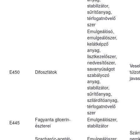
stabilizátor,
sűrítőanyag,
térfogatnövelő
szer
Emulgeálósó,
emulgeálószer,
kelátképző
anyag,
lisztkezelőszer,
nedvesítőszer,
Vese
savanyúságot
E450
Difoszfátok
túlzo
szabályozó
javas
anyag,
stabilizátor,
sűrítőanyag,
szilárdítóanyag,
térfogatnövelő
szer
Fagyanta glicerin-
Emulgeálószer,
E445
észterei
stabilizátor
Szám
Szacharóz-acetát-
Emulgeálószer,
nemk