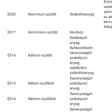
Krón
vese
szen
E520
Alumínium-szulfát
Szilárdítóanyag
az a
könn
felh
E517
Ammónium-szulfát
Hordozó
Kelátképző
anyag,
lisztkezelőszer,
savanyúságot
E516
Kalcium-szulfát
szabályozó
anyag,
stabilizátor,
szilárdítóanyag
Savanyúságot
E515
Kálium-szulfátok
szabályozó
anyag
Savanyúságot
E514
Nátrium-szulfátok
szabályozó
anyag
Savanyúságot