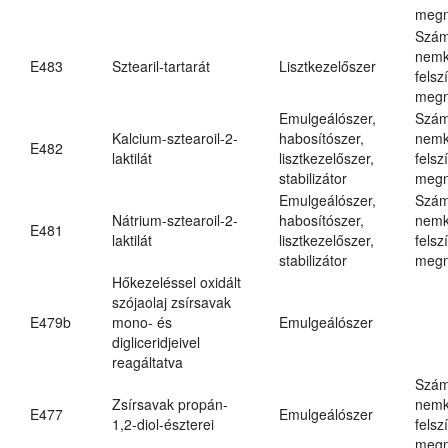
megn
Szám
nemk
E483
Sztearil-tartarát
Lisztkezelőszer
felsz
megn
Emulgeálószer,
Szám
Kalcium-sztearoil-2-
habosítószer,
nemk
E482
laktilát
lisztkezelőszer,
felsz
stabilizátor
megn
Emulgeálószer,
Szám
Nátrium-sztearoil-2-
habosítószer,
nemk
E481
laktilát
lisztkezelőszer,
felsz
stabilizátor
megn
Hőkezeléssel oxidált
szójaolaj zsírsavak
E479b
mono- és
Emulgeálószer
digliceridjeivel
reagáltatva
Szám
Zsírsavak propán-
nemk
E477
Emulgeálószer
1,2-diol-észterei
felsz
megn