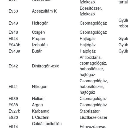
ízfokozó
tarta
Édesítőszer,
E950
Aceszulfám K
ízfokozó
Gyúl
E949
Hidrogén
Csomagológáz
robba
E948
Oxigén
Csomagológáz
E944
Propán
Hajtógáz
Gyúl
E943b
Izobután
Hajtógáz
Gyúl
E943a
Bután
Hajtógáz
Gyúl
Antioxidáns,
csomagológáz,
E942
Dinitrogén-oxid
habosítószer,
hajtógáz
Csomagológáz,
E941
Nitrogén
habosítószer,
hajtógáz
E939
Hélium
Csomagológáz
E938
Argon
Csomagológáz
E927b
Karbamid
Stabilizátor
E920
L-Cisztein
Lisztkezelőszer
Oxidált polietilén
E914
Fényezőanyag