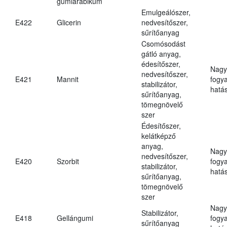
gumiarábikum
Emulgeálószer,
E422
Glicerin
nedvesítőszer,
sűrítőanyag
Csomósodást
gátló anyag,
édesítőszer,
Nagy
nedvesítőszer,
E421
Mannit
fogy
stabilizátor,
hatá
sűrítőanyag,
tömegnövelő
szer
Édesítőszer,
kelátképző
anyag,
Nagy
nedvesítőszer,
E420
Szorbit
fogy
stabilizátor,
hatá
sűrítőanyag,
tömegnövelő
szer
Nagy
Stabilizátor,
E418
Gellángumi
fogy
sűrítőanyag