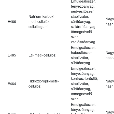
Emulgeálószer,
fényezőanyag,
nedvesítőszer,
Nátrium-karboxi-
stabilizátor,
Nagy
E466
metil-cellulóz,
sűrítőanyag,
hasha
cellulózgumi
szilárdítóanyag,
tömegnövelő
szer,
zselésítőanyag
Emulgeálószer,
habosítószer,
Nagy
E465
Etil-metil-cellulóz
stabilizátor,
hasha
sűrítőanyag
Emulgeálószer,
fényezőanyag,
kontraszterősítő,
Hidroxipropil-metil-
Nagy
E464
stabilizátor,
cellulóz
hasha
sűrítőanyag,
tömegnövelő
szer
Emulgeálószer,
fényezőanyag,
Nagy