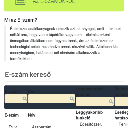
AZ E-SZÁMOKRÓL
Mi az E-szám?
Élelmiszer-adalékanyagnak nevezik azt az anyagot, amit – tekintet
nélkül arra, hogy van-e tápértéke vagy sem – élelmiszerként
önmagában általában nem fogyasztanak, ám az élelmiszerhez
technológiai célból hozzáadva annak részévé válik. Általában kis
mennyiségben, határozott cél elérésére alkalmazzák a
termékekben.
E-szám kereső
Leggyakoribb
Esetle
E-szám
Név
funkció
hatás
Leggyakoribb
Esetle
E-szám
Név
funkció
hatás
Édesítőszer,
Fenil
E951
Aszpartám