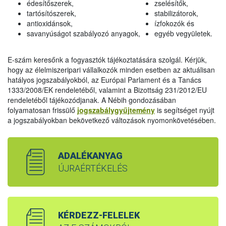
édesítőszerek,
zselésítők,
tartósítószerek,
stabilizátorok,
antioxidánsok,
ízfokozók és
savanyúságot szabályozó anyagok,
egyéb vegyületek.
E-szám keresőnk a fogyasztók tájékoztatására szolgál. Kérjük,
hogy az élelmiszeripari vállalkozók minden esetben az aktuálisan
hatályos jogszabályokból, az Európai Parlament és a Tanács
1333/2008/EK rendeletéből, valamint a Bizottság 231/2012/EU
rendeletéből tájékozódjanak. A Nébih gondozásában
folyamatosan frissülő
jogszabálygyűjtemény
is segítséget nyújt
a jogszabályokban bekövetkező változások nyomonkövetésében.
ADALÉKANYAG
ÚJRAÉRTÉKELÉS
KÉRDEZZ-FELELEK