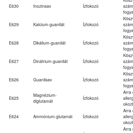
E630
Inozinsav
Ízfokozó
számá
fogya
Kösz
E629
Kalcium-guanilát
Ízfokozó
számá
fogya
Kösz
E628
Dikálium-guanilát
Ízfokozó
számá
fogya
Kösz
E627
Dinátrium-guanilát
Ízfokozó
számá
fogya
Kösz
E626
Guanilsav
Ízfokozó
számá
fogya
Arra
Magnézium-
E625
Ízfokozó
aller
diglutamát
okoz
Arra
E624
Ammónium-glutamát
Ízfokozó
aller
okoz
Arra