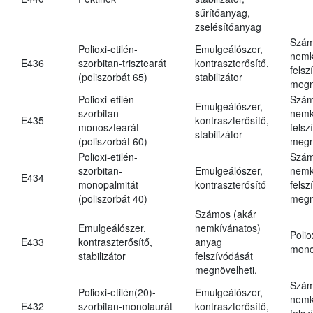
sűrítőanyag,
zselésítőanyag
Szám
Polioxi-etilén-
Emulgeálószer,
nemk
E436
szorbitan-trisztearát
kontraszterősítő,
felsz
(poliszorbát 65)
stabilizátor
megn
Polioxi-etilén-
Szám
Emulgeálószer,
szorbitan-
nemk
E435
kontraszterősítő,
monosztearát
felsz
stabilizátor
(poliszorbát 60)
megn
Polioxi-etilén-
Szám
szorbitan-
Emulgeálószer,
nemk
E434
monopalmitát
kontraszterősítő
felsz
(poliszorbát 40)
megn
Számos (akár
Emulgeálószer,
nemkívánatos)
Polio
E433
kontraszterősítő,
anyag
mono
stabilizátor
felszívódását
megnövelheti.
Szám
Polioxi-etilén(20)-
Emulgeálószer,
nemk
E432
szorbitan-monolaurát
kontraszterősítő,
felsz