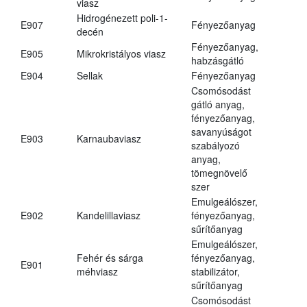
viasz
Hidrogénezett poli-1-
E907
Fényezőanyag
decén
Fényezőanyag,
E905
Mikrokristályos viasz
habzásgátló
E904
Sellak
Fényezőanyag
Csomósodást
gátló anyag,
fényezőanyag,
savanyúságot
E903
Karnaubaviasz
szabályozó
anyag,
tömegnövelő
szer
Emulgeálószer,
E902
Kandelillaviasz
fényezőanyag,
sűrítőanyag
Emulgeálószer,
Fehér és sárga
fényezőanyag,
E901
méhviasz
stabilizátor,
sűrítőanyag
Csomósodást