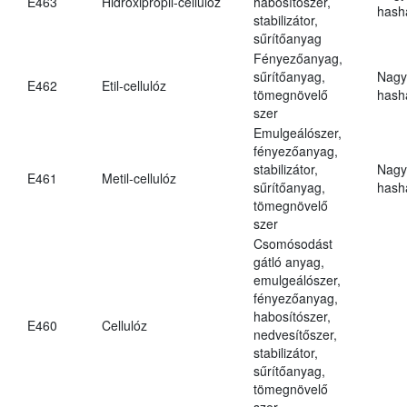
E463
Hidroxipropil-cellulóz
habosítószer,
hasha
stabilizátor,
sűrítőanyag
Fényezőanyag,
sűrítőanyag,
Nagy
E462
Etil-cellulóz
tömegnövelő
hasha
szer
Emulgeálószer,
fényezőanyag,
stabilizátor,
Nagy
E461
Metil-cellulóz
sűrítőanyag,
hasha
tömegnövelő
szer
Csomósodást
gátló anyag,
emulgeálószer,
fényezőanyag,
habosítószer,
E460
Cellulóz
nedvesítőszer,
stabilizátor,
sűrítőanyag,
tömegnövelő
szer