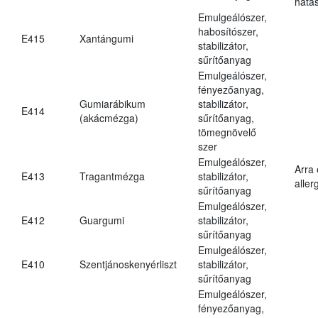
hatá
Emulgeálószer,
habosítószer,
E415
Xantángumi
stabilizátor,
sűrítőanyag
Emulgeálószer,
fényezőanyag,
Gumiarábikum
stabilizátor,
E414
(akácmézga)
sűrítőanyag,
tömegnövelő
szer
Emulgeálószer,
Arra
E413
Tragantmézga
stabilizátor,
aller
sűrítőanyag
Emulgeálószer,
E412
Guargumi
stabilizátor,
sűrítőanyag
Emulgeálószer,
E410
Szentjánoskenyérliszt
stabilizátor,
sűrítőanyag
Emulgeálószer,
fényezőanyag,