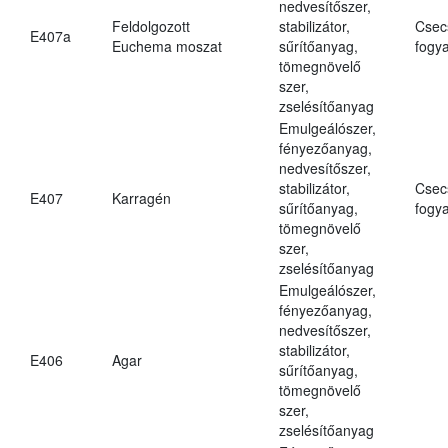
nedvesítőszer,
Feldolgozott
stabilizátor,
Csec
E407a
Euchema moszat
sűrítőanyag,
fogya
tömegnövelő
szer,
zselésítőanyag
Emulgeálószer,
fényezőanyag,
nedvesítőszer,
stabilizátor,
Csec
E407
Karragén
sűrítőanyag,
fogya
tömegnövelő
szer,
zselésítőanyag
Emulgeálószer,
fényezőanyag,
nedvesítőszer,
stabilizátor,
E406
Agar
sűrítőanyag,
tömegnövelő
szer,
zselésítőanyag