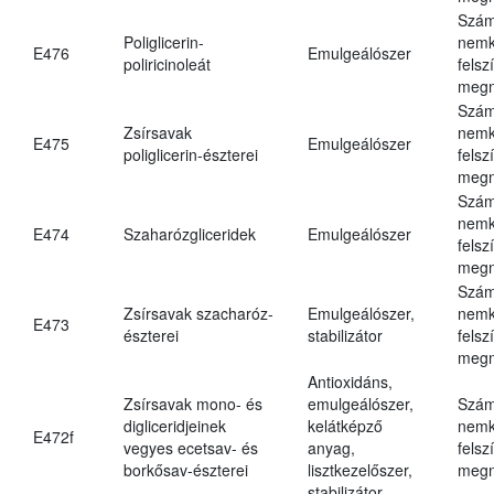
Szám
Poliglicerin-
nemk
E476
Emulgeálószer
poliricinoleát
felsz
megn
Szám
Zsírsavak
nemk
E475
Emulgeálószer
poliglicerin-észterei
felsz
megn
Szám
nemk
E474
Szaharózgliceridek
Emulgeálószer
felsz
megn
Szám
Zsírsavak szacharóz-
Emulgeálószer,
nemk
E473
észterei
stabilizátor
felsz
megn
Antioxidáns,
Zsírsavak mono- és
emulgeálószer,
Szám
digliceridjeinek
kelátképző
nemk
E472f
vegyes ecetsav- és
anyag,
felsz
borkősav-észterei
lisztkezelőszer,
megn
stabilizátor