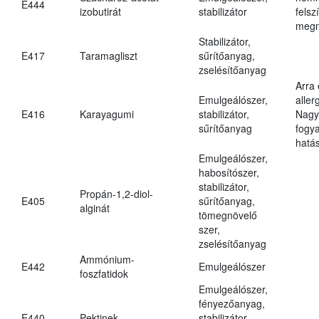
E444
izobutirát
stabilizátor
felsz
megn
Stabilizátor,
E417
Taramagliszt
sűrítőanyag,
zselésítőanyag
Arra
Emulgeálószer,
aller
E416
Karayagumi
stabilizátor,
Nagy
sűrítőanyag
fogy
hatá
Emulgeálószer,
habosítószer,
stabilizátor,
Propán-1,2-diol-
E405
sűrítőanyag,
alginát
tömegnövelő
szer,
zselésítőanyag
Ammónium-
E442
Emulgeálószer
foszfatidok
Emulgeálószer,
fényezőanyag,
E440
Pektinek
stabilizátor,