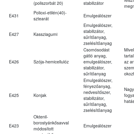
(poliszorbát 20)
stabilizátor
megn
Polioxi-etilén(40)-
E431
Emulgeálószer
sztearát
Emulgeálószer,
stabilizátor,
E427
Kassziagumi
sűrítőanyag,
zselésítőanyag
Csomósodást
Mive
gátló anyag,
tarta
E426
Szója-hemicellulóz
emulgeálószer,
az ar
stabilizátor,
szem
sűrítőanyag
okoz
Emulgeálószer,
fényezőanyag,
Nagy
nedvesítőszer,
E425
Konjak
fogy
stabilizátor,
hatá
sűrítőanyag,
zselésítőanyag
Oktenil-
borostyánkősavval
E423
Emulgeálószer
módosított