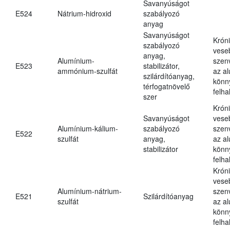
Savanyúságot
E524
Nátrium-hidroxid
szabályozó
anyag
Savanyúságot
Krón
szabályozó
vese
anyag,
Alumínium-
szen
E523
stabilizátor,
ammónium-szulfát
az a
szilárdítóanyag,
könn
térfogatnövelő
felh
szer
Krón
Savanyúságot
vese
Alumínium-kálium-
szabályozó
szen
E522
szulfát
anyag,
az a
stabilizátor
könn
felh
Krón
vese
Alumínium-nátrium-
szen
E521
Szilárdítóanyag
szulfát
az a
könn
felh