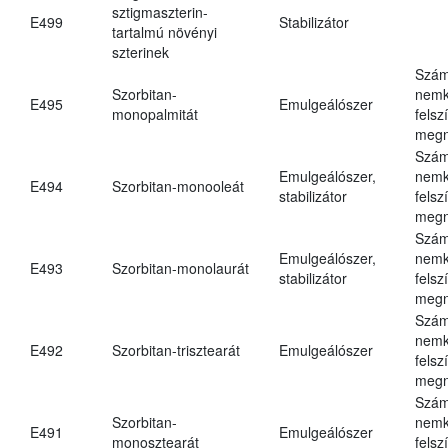
sztigmaszterin-
E499
Stabilizátor
tartalmú növényi
szterinek
Szám
Szorbitan-
nemk
E495
Emulgeálószer
monopalmitát
felsz
megn
Szám
Emulgeálószer,
nemk
E494
Szorbitan-monooleát
stabilizátor
felsz
megn
Szám
Emulgeálószer,
nemk
E493
Szorbitan-monolaurát
stabilizátor
felsz
megn
Szám
nemk
E492
Szorbitan-trisztearát
Emulgeálószer
felsz
megn
Szám
Szorbitan-
nemk
E491
Emulgeálószer
monosztearát
felsz