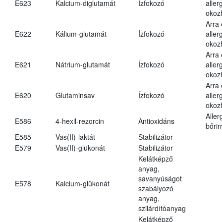
E623
Kalcium-diglutamát
Ízfokozó
aller
okoz
Arra
E622
Kálium-glutamát
Ízfokozó
aller
okoz
Arra
E621
Nátrium-glutamát
Ízfokozó
aller
okoz
Arra
E620
Glutaminsav
Ízfokozó
aller
okoz
Aller
E586
4-hexil-rezorcin
Antioxidáns
bőrir
E585
Vas(II)-laktát
Stabilizátor
E579
Vas(II)-glükonát
Stabilizátor
Kelátképző
anyag,
savanyúságot
E578
Kalcium-glükonát
szabályozó
anyag,
szilárdítóanyag
Kelátképző