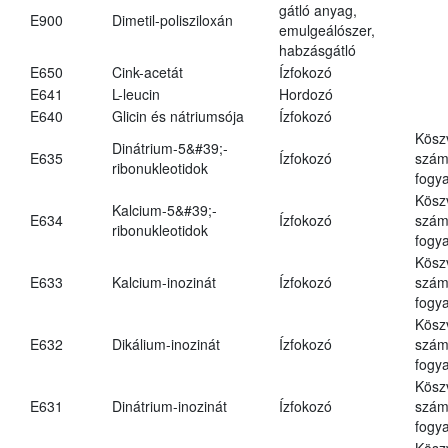
gátló anyag,
E900
Dimetil-polisziloxán
emulgeálószer,
habzásgátló
E650
Cink-acetát
Ízfokozó
E641
L-leucin
Hordozó
E640
Glicin és nátriumsója
Ízfokozó
Kösz
Dinátrium-5&#39;-
E635
Ízfokozó
számá
ribonukleotidok
fogya
Kösz
Kalcium-5&#39;-
E634
Ízfokozó
számá
ribonukleotidok
fogya
Kösz
E633
Kalcium-inozinát
Ízfokozó
számá
fogya
Kösz
E632
Dikálium-inozinát
Ízfokozó
számá
fogya
Kösz
E631
Dinátrium-inozinát
Ízfokozó
számá
fogya
Kösz