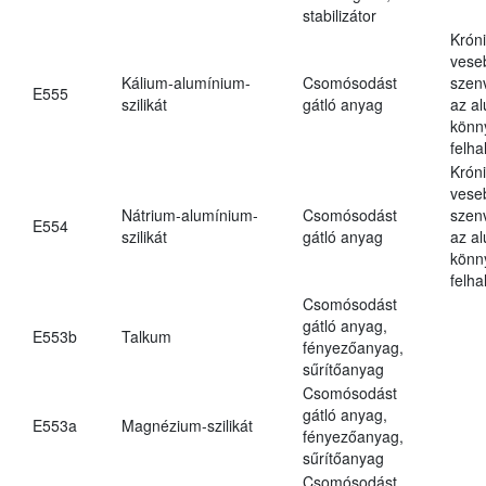
stabilizátor
Krón
vese
Kálium-alumínium-
Csomósodást
szen
E555
szilikát
gátló anyag
az a
könn
felh
Krón
vese
Nátrium-alumínium-
Csomósodást
szen
E554
szilikát
gátló anyag
az a
könn
felh
Csomósodást
gátló anyag,
E553b
Talkum
fényezőanyag,
sűrítőanyag
Csomósodást
gátló anyag,
E553a
Magnézium-szilikát
fényezőanyag,
sűrítőanyag
Csomósodást