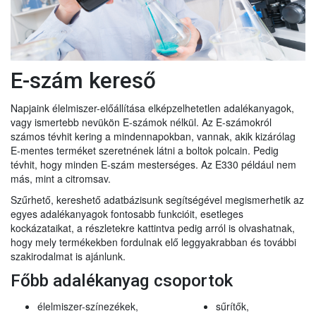
E-szám kereső
Napjaink élelmiszer-előállítása elképzelhetetlen adalékanyagok,
vagy ismertebb nevükön E-számok nélkül. Az E-számokról
számos tévhit kering a mindennapokban, vannak, akik kizárólag
E-mentes terméket szeretnének látni a boltok polcain. Pedig
tévhit, hogy minden E-szám mesterséges. Az E330 például nem
más, mint a citromsav.
Szűrhető, kereshető adatbázisunk segítségével megismerhetik az
egyes adalékanyagok fontosabb funkcióit, esetleges
kockázataikat, a részletekre kattintva pedig arról is olvashatnak,
hogy mely termékekben fordulnak elő leggyakrabban és további
szakirodalmat is ajánlunk.
Főbb adalékanyag csoportok
élelmiszer-színezékek,
sűrítők,