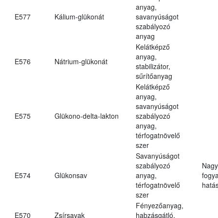
anyag,
E577
Kálium-glükonát
savanyúságot
szabályozó
anyag
Kelátképző
anyag,
E576
Nátrium-glükonát
stabilizátor,
sűrítőanyag
Kelátképző
anyag,
savanyúságot
E575
Glükono-delta-lakton
szabályozó
anyag,
térfogatnövelő
szer
Savanyúságot
szabályozó
Nagy
E574
Glükonsav
anyag,
fogy
térfogatnövelő
hatá
szer
Fényezőanyag,
E570
Zsírsavak
habzásgátló,