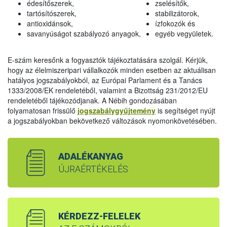
édesítőszerek,
zselésítők,
tartósítószerek,
stabilizátorok,
antioxidánsok,
ízfokozók és
savanyúságot szabályozó anyagok,
egyéb vegyületek.
E-szám keresőnk a fogyasztók tájékoztatására szolgál. Kérjük,
hogy az élelmiszeripari vállalkozók minden esetben az aktuálisan
hatályos jogszabályokból, az Európai Parlament és a Tanács
1333/2008/EK rendeletéből, valamint a Bizottság 231/2012/EU
rendeletéből tájékozódjanak. A Nébih gondozásában
folyamatosan frissülő
jogszabálygyűjtemény
is segítséget nyújt
a jogszabályokban bekövetkező változások nyomonkövetésében.
ADALÉKANYAG
ÚJRAÉRTÉKELÉS
KÉRDEZZ-FELELEK