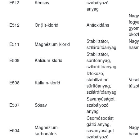
E513
Kénsav
szabályozó
anyag
Nagy
fogy
E512
Ón(II)-klorid
Antioxidáns
gyom
okoz
Stabilizátor,
Nagy
E511
Magnézium-klorid
szilárdítóanyag
hasm
Stabilizátor,
E509
Kalcium-klorid
sűrítőanyag,
szilárdítóanyag
Ízfokozó,
stabilizátor,
Vese
E508
Kálium-klorid
sűrítőanyag,
túlzo
szilárdítóanyag
Savanyúságot
E507
Sósav
szabályozó
anyag
Csomósodást
gátló anyag,
Magnézium-
Nagy
E504
savanyúságot
karbonátok
hasm
szabályozó