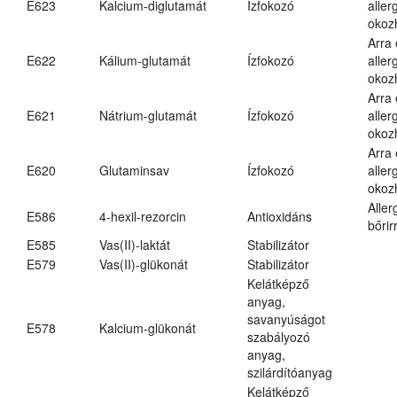
E623
Kalcium-diglutamát
Ízfokozó
aller
okoz
Arra
E622
Kálium-glutamát
Ízfokozó
aller
okoz
Arra
E621
Nátrium-glutamát
Ízfokozó
aller
okoz
Arra
E620
Glutaminsav
Ízfokozó
aller
okoz
Aller
E586
4-hexil-rezorcin
Antioxidáns
bőrir
E585
Vas(II)-laktát
Stabilizátor
E579
Vas(II)-glükonát
Stabilizátor
Kelátképző
anyag,
savanyúságot
E578
Kalcium-glükonát
szabályozó
anyag,
szilárdítóanyag
Kelátképző