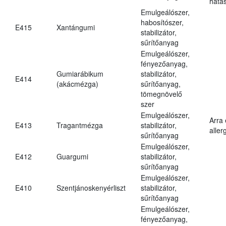
hatá
Emulgeálószer,
habosítószer,
E415
Xantángumi
stabilizátor,
sűrítőanyag
Emulgeálószer,
fényezőanyag,
Gumiarábikum
stabilizátor,
E414
(akácmézga)
sűrítőanyag,
tömegnövelő
szer
Emulgeálószer,
Arra
E413
Tragantmézga
stabilizátor,
aller
sűrítőanyag
Emulgeálószer,
E412
Guargumi
stabilizátor,
sűrítőanyag
Emulgeálószer,
E410
Szentjánoskenyérliszt
stabilizátor,
sűrítőanyag
Emulgeálószer,
fényezőanyag,