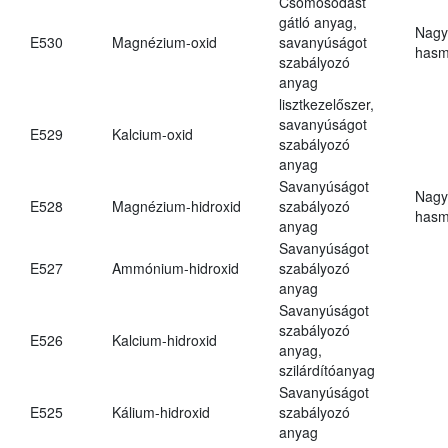
Csomósodást
gátló anyag,
Nagy
E530
Magnézium-oxid
savanyúságot
hasm
szabályozó
anyag
lisztkezelőszer,
savanyúságot
E529
Kalcium-oxid
szabályozó
anyag
Savanyúságot
Nagy
E528
Magnézium-hidroxid
szabályozó
hasm
anyag
Savanyúságot
E527
Ammónium-hidroxid
szabályozó
anyag
Savanyúságot
szabályozó
E526
Kalcium-hidroxid
anyag,
szilárdítóanyag
Savanyúságot
E525
Kálium-hidroxid
szabályozó
anyag