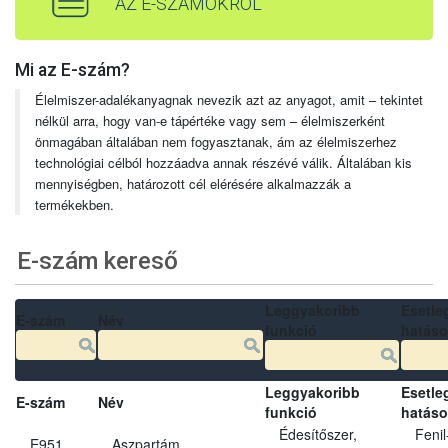
AZ E-SZÁMOKRÓL
Mi az E-szám?
Élelmiszer-adalékanyagnak nevezik azt az anyagot, amit – tekintet
nélkül arra, hogy van-e tápértéke vagy sem – élelmiszerként
önmagában általában nem fogyasztanak, ám az élelmiszerhez
technológiai célból hozzáadva annak részévé válik. Általában kis
mennyiségben, határozott cél elérésére alkalmazzák a
termékekben.
E-szám kereső
Leggyakoribb
Esetle
E-szám
Név
funkció
hatás
Leggyakoribb
Esetle
E-szám
Név
funkció
hatás
Édesítőszer,
Fenil
E951
Aszpartám