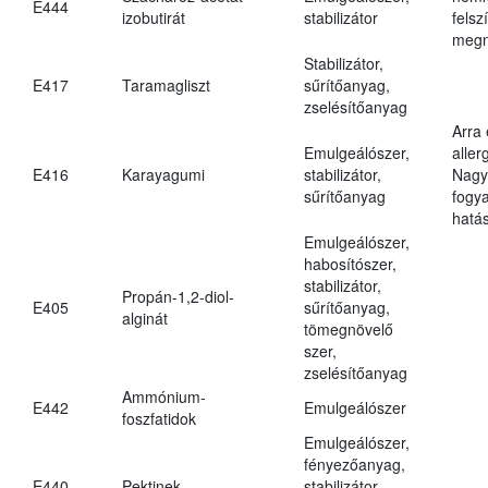
E444
izobutirát
stabilizátor
felsz
megn
Stabilizátor,
E417
Taramagliszt
sűrítőanyag,
zselésítőanyag
Arra
Emulgeálószer,
aller
E416
Karayagumi
stabilizátor,
Nagy
sűrítőanyag
fogy
hatá
Emulgeálószer,
habosítószer,
stabilizátor,
Propán-1,2-diol-
E405
sűrítőanyag,
alginát
tömegnövelő
szer,
zselésítőanyag
Ammónium-
E442
Emulgeálószer
foszfatidok
Emulgeálószer,
fényezőanyag,
E440
Pektinek
stabilizátor,