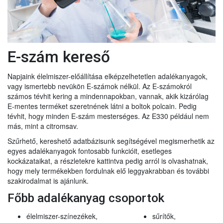
E-szám kereső
Napjaink élelmiszer-előállítása elképzelhetetlen adalékanyagok,
vagy ismertebb nevükön E-számok nélkül. Az E-számokról
számos tévhit kering a mindennapokban, vannak, akik kizárólag
E-mentes terméket szeretnének látni a boltok polcain. Pedig
tévhit, hogy minden E-szám mesterséges. Az E330 például nem
más, mint a citromsav.
Szűrhető, kereshető adatbázisunk segítségével megismerhetik az
egyes adalékanyagok fontosabb funkcióit, esetleges
kockázataikat, a részletekre kattintva pedig arról is olvashatnak,
hogy mely termékekben fordulnak elő leggyakrabban és további
szakirodalmat is ajánlunk.
Főbb adalékanyag csoportok
élelmiszer-színezékek,
sűrítők,