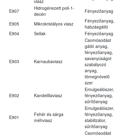
viasz
Hidrogénezett poli-1-
E907
Fényezőanyag
decén
Fényezőanyag,
E905
Mikrokristályos viasz
habzásgátló
E904
Sellak
Fényezőanyag
Csomósodást
gátló anyag,
fényezőanyag,
savanyúságot
E903
Karnaubaviasz
szabályozó
anyag,
tömegnövelő
szer
Emulgeálószer,
E902
Kandelillaviasz
fényezőanyag,
sűrítőanyag
Emulgeálószer,
Fehér és sárga
fényezőanyag,
E901
méhviasz
stabilizátor,
sűrítőanyag
Csomósodást