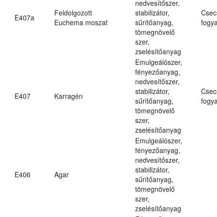
nedvesítőszer,
Feldolgozott
stabilizátor,
Csec
E407a
Euchema moszat
sűrítőanyag,
fogya
tömegnövelő
szer,
zselésítőanyag
Emulgeálószer,
fényezőanyag,
nedvesítőszer,
stabilizátor,
Csec
E407
Karragén
sűrítőanyag,
fogya
tömegnövelő
szer,
zselésítőanyag
Emulgeálószer,
fényezőanyag,
nedvesítőszer,
stabilizátor,
E406
Agar
sűrítőanyag,
tömegnövelő
szer,
zselésítőanyag