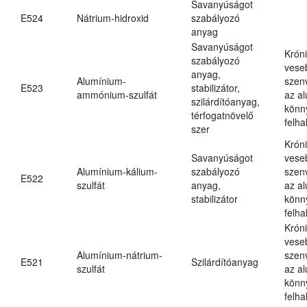
Savanyúságot
E524
Nátrium-hidroxid
szabályozó
anyag
Savanyúságot
Krón
szabályozó
vese
anyag,
Alumínium-
szen
E523
stabilizátor,
ammónium-szulfát
az a
szilárdítóanyag,
könn
térfogatnövelő
felh
szer
Krón
Savanyúságot
vese
Alumínium-kálium-
szabályozó
szen
E522
szulfát
anyag,
az a
stabilizátor
könn
felh
Krón
vese
Alumínium-nátrium-
szen
E521
Szilárdítóanyag
szulfát
az a
könn
felh