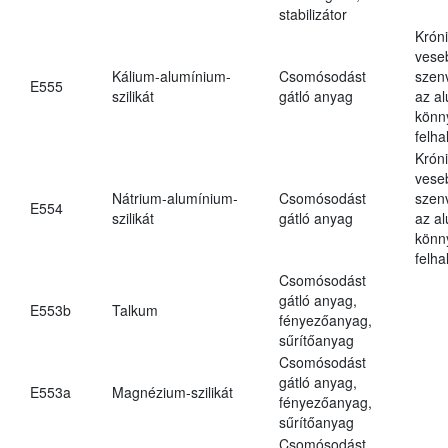
stabilizátor
Krón
vese
Kálium-alumínium-
Csomósodást
szen
E555
szilikát
gátló anyag
az a
könn
felh
Krón
vese
Nátrium-alumínium-
Csomósodást
szen
E554
szilikát
gátló anyag
az a
könn
felh
Csomósodást
gátló anyag,
E553b
Talkum
fényezőanyag,
sűrítőanyag
Csomósodást
gátló anyag,
E553a
Magnézium-szilikát
fényezőanyag,
sűrítőanyag
Csomósodást