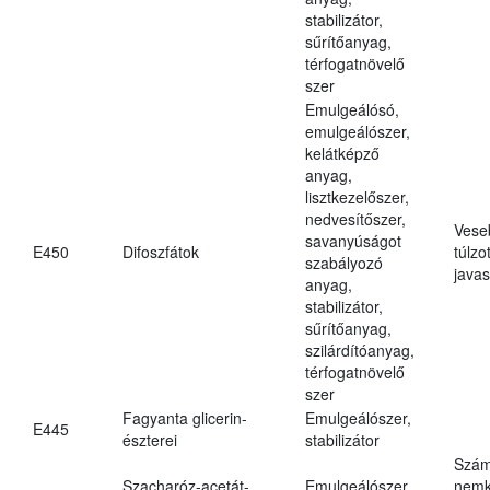
stabilizátor,
sűrítőanyag,
térfogatnövelő
szer
Emulgeálósó,
emulgeálószer,
kelátképző
anyag,
lisztkezelőszer,
nedvesítőszer,
Vese
savanyúságot
E450
Difoszfátok
túlzo
szabályozó
javas
anyag,
stabilizátor,
sűrítőanyag,
szilárdítóanyag,
térfogatnövelő
szer
Fagyanta glicerin-
Emulgeálószer,
E445
észterei
stabilizátor
Szám
Szacharóz-acetát-
Emulgeálószer,
nemk