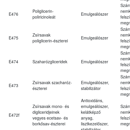
Szám
Poliglicerin-
nemk
E476
Emulgeálószer
poliricinoleát
felsz
megn
Szám
Zsírsavak
nemk
E475
Emulgeálószer
poliglicerin-észterei
felsz
megn
Szám
nemk
E474
Szaharózgliceridek
Emulgeálószer
felsz
megn
Szám
Zsírsavak szacharóz-
Emulgeálószer,
nemk
E473
észterei
stabilizátor
felsz
megn
Antioxidáns,
Zsírsavak mono- és
emulgeálószer,
Szám
digliceridjeinek
kelátképző
nemk
E472f
vegyes ecetsav- és
anyag,
felsz
borkősav-észterei
lisztkezelőszer,
megn
stabilizátor