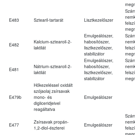
megn
Szám
nemk
E483
Sztearil-tartarát
Lisztkezelőszer
felsz
megn
Emulgeálószer,
Szám
Kalcium-sztearoil-2-
habosítószer,
nemk
E482
laktilát
lisztkezelőszer,
felsz
stabilizátor
megn
Emulgeálószer,
Szám
Nátrium-sztearoil-2-
habosítószer,
nemk
E481
laktilát
lisztkezelőszer,
felsz
stabilizátor
megn
Hőkezeléssel oxidált
szójaolaj zsírsavak
E479b
mono- és
Emulgeálószer
digliceridjeivel
reagáltatva
Szám
Zsírsavak propán-
nemk
E477
Emulgeálószer
1,2-diol-észterei
felsz
megn