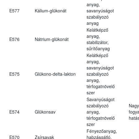
anyag,
E577
Kálium-glükonát
savanyúságot
szabályozó
anyag
Kelátképző
anyag,
E576
Nátrium-glükonát
stabilizátor,
sűrítőanyag
Kelátképző
anyag,
savanyúságot
E575
Glükono-delta-lakton
szabályozó
anyag,
térfogatnövelő
szer
Savanyúságot
szabályozó
Nagy
E574
Glükonsav
anyag,
fogy
térfogatnövelő
hatá
szer
Fényezőanyag,
E570
Zsírsavak
habzásgátló,