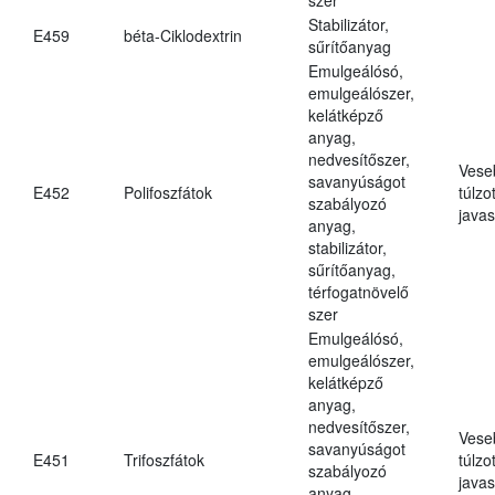
Stabilizátor,
E459
béta-Ciklodextrin
sűrítőanyag
Emulgeálósó,
emulgeálószer,
kelátképző
anyag,
nedvesítőszer,
Vese
savanyúságot
E452
Polifoszfátok
túlzo
szabályozó
javas
anyag,
stabilizátor,
sűrítőanyag,
térfogatnövelő
szer
Emulgeálósó,
emulgeálószer,
kelátképző
anyag,
nedvesítőszer,
Vese
savanyúságot
E451
Trifoszfátok
túlzo
szabályozó
javas
anyag,