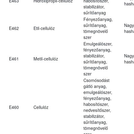
E463
Hidroxipropil-cellulóz
habosítószer,
hasha
stabilizátor,
sűrítőanyag
Fényezőanyag,
sűrítőanyag,
Nagy
E462
Etil-cellulóz
tömegnövelő
hasha
szer
Emulgeálószer,
fényezőanyag,
stabilizátor,
Nagy
E461
Metil-cellulóz
sűrítőanyag,
hasha
tömegnövelő
szer
Csomósodást
gátló anyag,
emulgeálószer,
fényezőanyag,
habosítószer,
E460
Cellulóz
nedvesítőszer,
stabilizátor,
sűrítőanyag,
tömegnövelő
szer