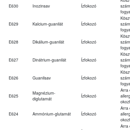
E630
Inozinsav
Ízfokozó
számá
fogya
Kösz
E629
Kalcium-guanilát
Ízfokozó
számá
fogya
Kösz
E628
Dikálium-guanilát
Ízfokozó
számá
fogya
Kösz
E627
Dinátrium-guanilát
Ízfokozó
számá
fogya
Kösz
E626
Guanilsav
Ízfokozó
számá
fogya
Arra
Magnézium-
E625
Ízfokozó
aller
diglutamát
okoz
Arra
E624
Ammónium-glutamát
Ízfokozó
aller
okoz
Arra