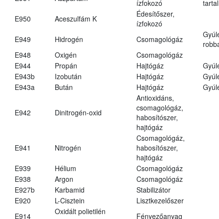
ízfokozó
tarta
Édesítőszer,
E950
Aceszulfám K
ízfokozó
Gyúl
E949
Hidrogén
Csomagológáz
robba
E948
Oxigén
Csomagológáz
E944
Propán
Hajtógáz
Gyúl
E943b
Izobután
Hajtógáz
Gyúl
E943a
Bután
Hajtógáz
Gyúl
Antioxidáns,
csomagológáz,
E942
Dinitrogén-oxid
habosítószer,
hajtógáz
Csomagológáz,
E941
Nitrogén
habosítószer,
hajtógáz
E939
Hélium
Csomagológáz
E938
Argon
Csomagológáz
E927b
Karbamid
Stabilizátor
E920
L-Cisztein
Lisztkezelőszer
Oxidált polietilén
E914
Fényezőanyag