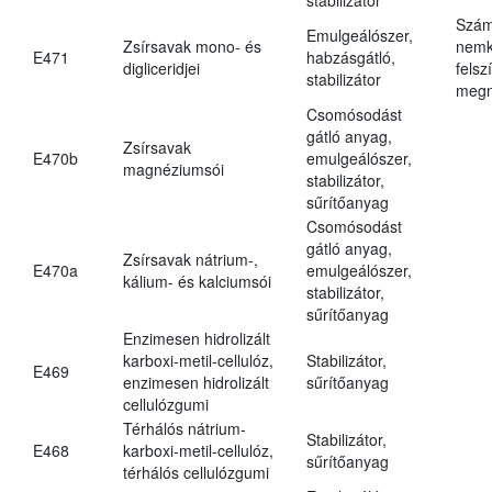
Szám
Emulgeálószer,
Zsírsavak mono- és
nemk
E471
habzásgátló,
digliceridjei
felsz
stabilizátor
megn
Csomósodást
gátló anyag,
Zsírsavak
E470b
emulgeálószer,
magnéziumsói
stabilizátor,
sűrítőanyag
Csomósodást
gátló anyag,
Zsírsavak nátrium-,
E470a
emulgeálószer,
kálium- és kalciumsói
stabilizátor,
sűrítőanyag
Enzimesen hidrolizált
karboxi-metil-cellulóz,
Stabilizátor,
E469
enzimesen hidrolizált
sűrítőanyag
cellulózgumi
Térhálós nátrium-
Stabilizátor,
E468
karboxi-metil-cellulóz,
sűrítőanyag
térhálós cellulózgumi