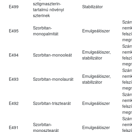
sztigmaszterin-
E499
Stabilizátor
tartalmú növényi
szterinek
Szám
Szorbitan-
nemk
E495
Emulgeálószer
monopalmitát
felsz
megn
Szám
Emulgeálószer,
nemk
E494
Szorbitan-monooleát
stabilizátor
felsz
megn
Szám
Emulgeálószer,
nemk
E493
Szorbitan-monolaurát
stabilizátor
felsz
megn
Szám
nemk
E492
Szorbitan-trisztearát
Emulgeálószer
felsz
megn
Szám
Szorbitan-
nemk
E491
Emulgeálószer
monosztearát
felsz