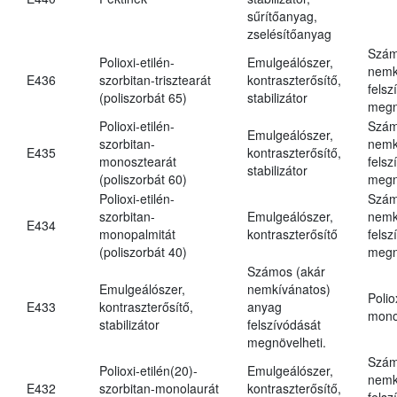
sűrítőanyag,
zselésítőanyag
Szám
Polioxi-etilén-
Emulgeálószer,
nemk
E436
szorbitan-trisztearát
kontraszterősítő,
felsz
(poliszorbát 65)
stabilizátor
megn
Polioxi-etilén-
Szám
Emulgeálószer,
szorbitan-
nemk
E435
kontraszterősítő,
monosztearát
felsz
stabilizátor
(poliszorbát 60)
megn
Polioxi-etilén-
Szám
szorbitan-
Emulgeálószer,
nemk
E434
monopalmitát
kontraszterősítő
felsz
(poliszorbát 40)
megn
Számos (akár
Emulgeálószer,
nemkívánatos)
Polio
E433
kontraszterősítő,
anyag
mono
stabilizátor
felszívódását
megnövelheti.
Szám
Polioxi-etilén(20)-
Emulgeálószer,
nemk
E432
szorbitan-monolaurát
kontraszterősítő,
felsz