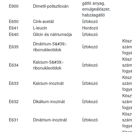
gátló anyag,
E900
Dimetil-polisziloxán
emulgeálószer,
habzásgátló
E650
Cink-acetát
Ízfokozó
E641
L-leucin
Hordozó
E640
Glicin és nátriumsója
Ízfokozó
Kösz
Dinátrium-5&#39;-
E635
Ízfokozó
számá
ribonukleotidok
fogya
Kösz
Kalcium-5&#39;-
E634
Ízfokozó
számá
ribonukleotidok
fogya
Kösz
E633
Kalcium-inozinát
Ízfokozó
számá
fogya
Kösz
E632
Dikálium-inozinát
Ízfokozó
számá
fogya
Kösz
E631
Dinátrium-inozinát
Ízfokozó
számá
fogya
Kösz