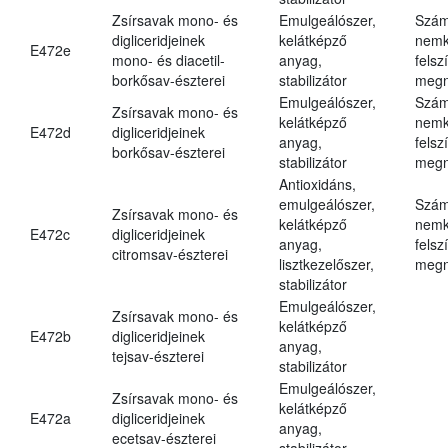
Zsírsavak mono- és
Emulgeálószer,
Szám
digliceridjeinek
kelátképző
nemk
E472e
mono- és diacetil-
anyag,
felsz
borkősav-észterei
stabilizátor
megn
Emulgeálószer,
Szám
Zsírsavak mono- és
kelátképző
nemk
E472d
digliceridjeinek
anyag,
felsz
borkősav-észterei
stabilizátor
megn
Antioxidáns,
emulgeálószer,
Szám
Zsírsavak mono- és
kelátképző
nemk
E472c
digliceridjeinek
anyag,
felsz
citromsav-észterei
lisztkezelőszer,
megn
stabilizátor
Emulgeálószer,
Zsírsavak mono- és
kelátképző
E472b
digliceridjeinek
anyag,
tejsav-észterei
stabilizátor
Emulgeálószer,
Zsírsavak mono- és
kelátképző
E472a
digliceridjeinek
anyag,
ecetsav-észterei
stabilizátor