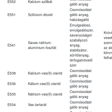
E552
Kalcium-szilikát
gátló anyag
Csomósodást
E551
Szilícium-dioxid
gátló anyag,
habzásgátló
Emulgeálósó,
emulgeálószer,
Krón
savanyúságot
vese
szabályozó
Savas nátrium-
szen
E541
anyag,
alumínium-foszfát
az a
stabilizátor,
könn
sűrítőanyag,
felh
térfogatnövelő
szer
Csomósodást
E538
Kalcium-vas(II)-cianid
gátló anyag
Csomósodást
E536
Kálium-vas(II)-cianid
gátló anyag
Csomósodást
E535
Nátrium-vas(II)-cianid
gátló anyag
Csomósodást
E534
Vas-tartarát
gátló anyag