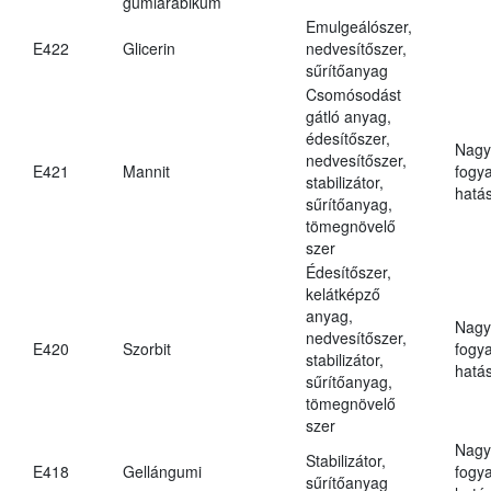
gumiarábikum
Emulgeálószer,
E422
Glicerin
nedvesítőszer,
sűrítőanyag
Csomósodást
gátló anyag,
édesítőszer,
Nagy
nedvesítőszer,
E421
Mannit
fogy
stabilizátor,
hatá
sűrítőanyag,
tömegnövelő
szer
Édesítőszer,
kelátképző
anyag,
Nagy
nedvesítőszer,
E420
Szorbit
fogy
stabilizátor,
hatá
sűrítőanyag,
tömegnövelő
szer
Nagy
Stabilizátor,
E418
Gellángumi
fogy
sűrítőanyag