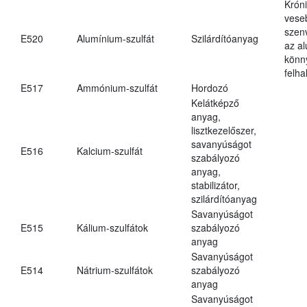
Krón
vese
szen
E520
Alumínium-szulfát
Szilárdítóanyag
az a
könn
felh
E517
Ammónium-szulfát
Hordozó
Kelátképző
anyag,
lisztkezelőszer,
savanyúságot
E516
Kalcium-szulfát
szabályozó
anyag,
stabilizátor,
szilárdítóanyag
Savanyúságot
E515
Kálium-szulfátok
szabályozó
anyag
Savanyúságot
E514
Nátrium-szulfátok
szabályozó
anyag
Savanyúságot