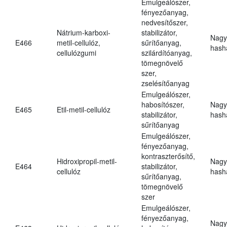
Emulgeálószer,
fényezőanyag,
nedvesítőszer,
Nátrium-karboxi-
stabilizátor,
Nagy
E466
metil-cellulóz,
sűrítőanyag,
hasha
cellulózgumi
szilárdítóanyag,
tömegnövelő
szer,
zselésítőanyag
Emulgeálószer,
habosítószer,
Nagy
E465
Etil-metil-cellulóz
stabilizátor,
hasha
sűrítőanyag
Emulgeálószer,
fényezőanyag,
kontraszterősítő,
Hidroxipropil-metil-
Nagy
E464
stabilizátor,
cellulóz
hasha
sűrítőanyag,
tömegnövelő
szer
Emulgeálószer,
fényezőanyag,
Nagy