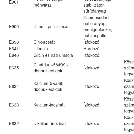
E901
méhviasz
stabilizátor,
sűrítőanyag
Csomósodást
gátló anyag,
E900
Dimetil-polisziloxán
emulgeálószer,
habzásgátló
E650
Cink-acetát
Ízfokozó
E641
L-leucin
Hordozó
E640
Glicin és nátriumsója
Ízfokozó
Kösz
Dinátrium-5&#39;-
E635
Ízfokozó
számá
ribonukleotidok
fogya
Kösz
Kalcium-5&#39;-
E634
Ízfokozó
számá
ribonukleotidok
fogya
Kösz
E633
Kalcium-inozinát
Ízfokozó
számá
fogya
Kösz
E632
Dikálium-inozinát
Ízfokozó
számá
fogya