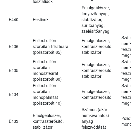
foszfatidok
Emulgeálószer,
fényezőanyag,
E440
Pektinek
stabilizátor,
sűrítőanyag,
zselésítőanyag
Szám
Polioxi-etilén-
Emulgeálószer,
nemk
E436
szorbitan-trisztearát
kontraszterősítő,
felsz
(poliszorbát 65)
stabilizátor
megn
Polioxi-etilén-
Szám
Emulgeálószer,
szorbitan-
nemk
E435
kontraszterősítő,
monosztearát
felsz
stabilizátor
(poliszorbát 60)
megn
Polioxi-etilén-
Szám
szorbitan-
Emulgeálószer,
nemk
E434
monopalmitát
kontraszterősítő
felsz
(poliszorbát 40)
megn
Számos (akár
Emulgeálószer,
nemkívánatos)
Polio
E433
kontraszterősítő,
anyag
mono
stabilizátor
felszívódását