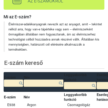
AZ E-SZÁMOKRÓL
Mi az E-szám?
Élelmiszer-adalékanyagnak nevezik azt az anyagot, amit – tekintet
nélkül arra, hogy van-e tápértéke vagy sem – élelmiszerként
önmagában általában nem fogyasztanak, ám az élelmiszerhez
technológiai célból hozzáadva annak részévé válik. Általában kis
mennyiségben, határozott cél elérésére alkalmazzák a
termékekben.
E-szám kereső
Leggyakoribb
Esetle
E-szám
Név
funkció
hatás
Leggyakoribb
Esetle
E-szám
Név
funkció
hatás
E938
Argon
Csomagológáz