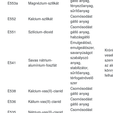
gátló anyag,
E553a
Magnézium-szilikát
fényezőanyag,
sűrítőanyag
Csomósodást
E552
Kalcium-szilikát
gátló anyag
Csomósodást
E551
Szilícium-dioxid
gátló anyag,
habzásgátló
Emulgeálósó,
emulgeálószer,
Krón
savanyúságot
vese
szabályozó
Savas nátrium-
szen
E541
anyag,
alumínium-foszfát
az a
stabilizátor,
könn
sűrítőanyag,
felh
térfogatnövelő
szer
Csomósodást
E538
Kalcium-vas(II)-cianid
gátló anyag
Csomósodást
E536
Kálium-vas(II)-cianid
gátló anyag
Csomósodást
E535
Nátrium-vas(II)-cianid