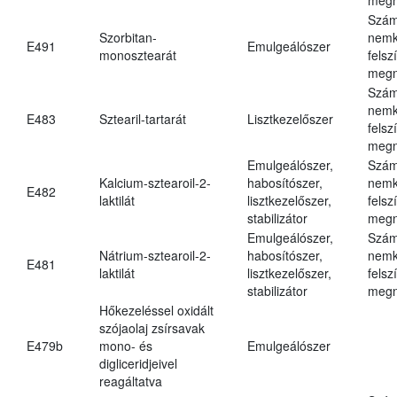
Szám
Szorbitan-
nemk
E491
Emulgeálószer
monosztearát
felsz
megn
Szám
nemk
E483
Sztearil-tartarát
Lisztkezelőszer
felsz
megn
Emulgeálószer,
Szám
Kalcium-sztearoil-2-
habosítószer,
nemk
E482
laktilát
lisztkezelőszer,
felsz
stabilizátor
megn
Emulgeálószer,
Szám
Nátrium-sztearoil-2-
habosítószer,
nemk
E481
laktilát
lisztkezelőszer,
felsz
stabilizátor
megn
Hőkezeléssel oxidált
szójaolaj zsírsavak
E479b
mono- és
Emulgeálószer
digliceridjeivel
reagáltatva