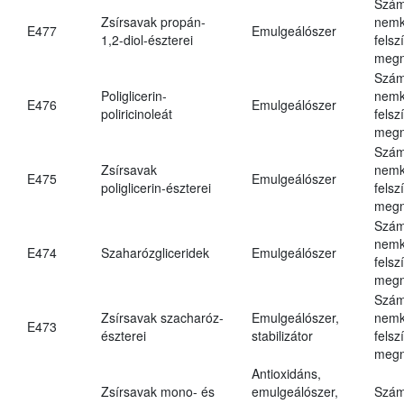
Szám
Zsírsavak propán-
nemk
E477
Emulgeálószer
1,2-diol-észterei
felsz
megn
Szám
Poliglicerin-
nemk
E476
Emulgeálószer
poliricinoleát
felsz
megn
Szám
Zsírsavak
nemk
E475
Emulgeálószer
poliglicerin-észterei
felsz
megn
Szám
nemk
E474
Szaharózgliceridek
Emulgeálószer
felsz
megn
Szám
Zsírsavak szacharóz-
Emulgeálószer,
nemk
E473
észterei
stabilizátor
felsz
megn
Antioxidáns,
Zsírsavak mono- és
emulgeálószer,
Szám