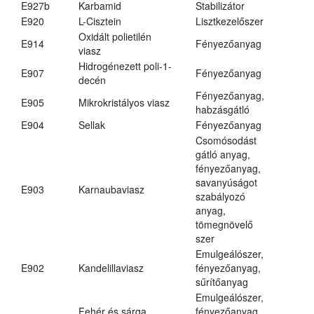
E927b
Karbamid
Stabilizátor
E920
L-Cisztein
Lisztkezelőszer
Oxidált polietilén
E914
Fényezőanyag
viasz
Hidrogénezett poli-1-
E907
Fényezőanyag
decén
Fényezőanyag,
E905
Mikrokristályos viasz
habzásgátló
E904
Sellak
Fényezőanyag
Csomósodást
gátló anyag,
fényezőanyag,
savanyúságot
E903
Karnaubaviasz
szabályozó
anyag,
tömegnövelő
szer
Emulgeálószer,
E902
Kandelillaviasz
fényezőanyag,
sűrítőanyag
Emulgeálószer,
Fehér és sárga
fényezőanyag,