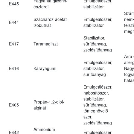
Fagyanta glicerin-
Emulgeálószer,
E445
észterei
stabilizátor
Szám
Szacharóz-acetát-
Emulgeálószer,
nemk
E444
izobutirát
stabilizátor
felsz
megn
Stabilizátor,
E417
Taramagliszt
sűrítőanyag,
zselésítőanyag
Arra
Emulgeálószer,
aller
E416
Karayagumi
stabilizátor,
Nagy
sűrítőanyag
fogy
hatá
Emulgeálószer,
habosítószer,
stabilizátor,
Propán-1,2-diol-
E405
sűrítőanyag,
alginát
tömegnövelő
szer,
zselésítőanyag
Ammónium-
E442
Emulgeálószer