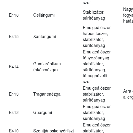
szer
Nagy
Stabilizátor,
E418
Gellángumi
fogy
sűrítőanyag
hatá
Emulgeálószer,
habosítószer,
E415
Xantángumi
stabilizátor,
sűrítőanyag
Emulgeálószer,
fényezőanyag,
Gumiarábikum
stabilizátor,
E414
(akácmézga)
sűrítőanyag,
tömegnövelő
szer
Emulgeálószer,
Arra
E413
Tragantmézga
stabilizátor,
aller
sűrítőanyag
Emulgeálószer,
E412
Guargumi
stabilizátor,
sűrítőanyag
Emulgeálószer,
E410
Szentjánoskenyérliszt
stabilizátor,