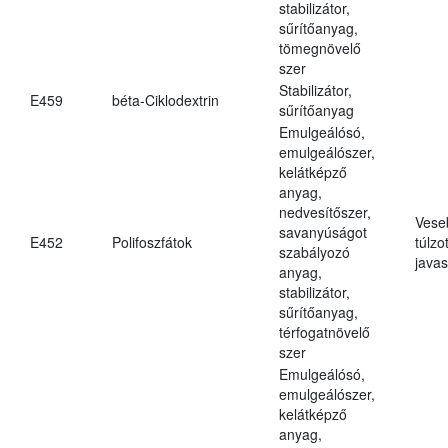
stabilizátor,
sűrítőanyag,
tömegnövelő
szer
Stabilizátor,
E459
béta-Ciklodextrin
sűrítőanyag
Emulgeálósó,
emulgeálószer,
kelátképző
anyag,
nedvesítőszer,
Vese
savanyúságot
E452
Polifoszfátok
túlzo
szabályozó
javas
anyag,
stabilizátor,
sűrítőanyag,
térfogatnövelő
szer
Emulgeálósó,
emulgeálószer,
kelátképző
anyag,