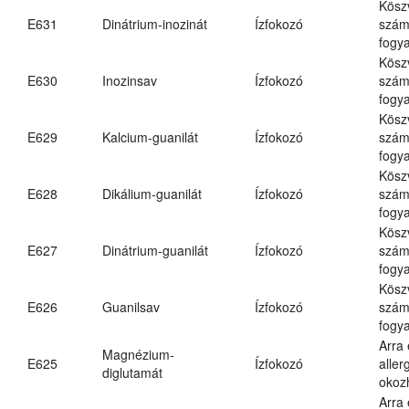
Kösz
E631
Dinátrium-inozinát
Ízfokozó
számá
fogya
Kösz
E630
Inozinsav
Ízfokozó
számá
fogya
Kösz
E629
Kalcium-guanilát
Ízfokozó
számá
fogya
Kösz
E628
Dikálium-guanilát
Ízfokozó
számá
fogya
Kösz
E627
Dinátrium-guanilát
Ízfokozó
számá
fogya
Kösz
E626
Guanilsav
Ízfokozó
számá
fogya
Arra
Magnézium-
E625
Ízfokozó
aller
diglutamát
okoz
Arra