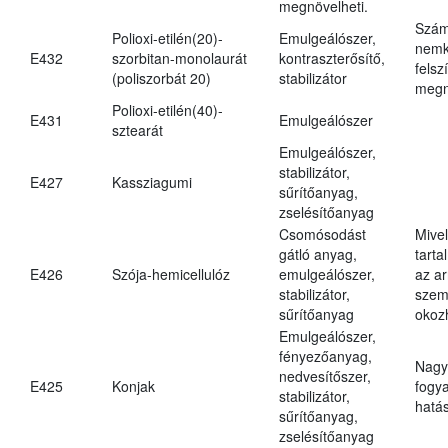
megnövelheti.
Szám
Polioxi-etilén(20)-
Emulgeálószer,
nemk
E432
szorbitan-monolaurát
kontraszterősítő,
felsz
(poliszorbát 20)
stabilizátor
megn
Polioxi-etilén(40)-
E431
Emulgeálószer
sztearát
Emulgeálószer,
stabilizátor,
E427
Kassziagumi
sűrítőanyag,
zselésítőanyag
Csomósodást
Mive
gátló anyag,
tarta
E426
Szója-hemicellulóz
emulgeálószer,
az ar
stabilizátor,
szem
sűrítőanyag
okoz
Emulgeálószer,
fényezőanyag,
Nagy
nedvesítőszer,
E425
Konjak
fogy
stabilizátor,
hatá
sűrítőanyag,
zselésítőanyag