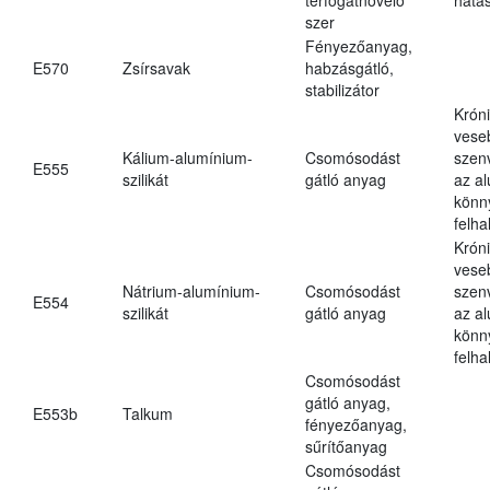
szer
Fényezőanyag,
E570
Zsírsavak
habzásgátló,
stabilizátor
Krón
vese
Kálium-alumínium-
Csomósodást
szen
E555
szilikát
gátló anyag
az a
könn
felh
Krón
vese
Nátrium-alumínium-
Csomósodást
szen
E554
szilikát
gátló anyag
az a
könn
felh
Csomósodást
gátló anyag,
E553b
Talkum
fényezőanyag,
sűrítőanyag
Csomósodást