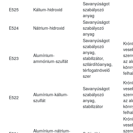
Savanyúságot
E525
Kálium-hidroxid
szabályozó
anyag
Savanyúságot
E524
Nátrium-hidroxid
szabályozó
anyag
Savanyúságot
Krón
szabályozó
vese
anyag,
Alumínium-
szen
E523
stabilizátor,
ammónium-szulfát
az a
szilárdítóanyag,
könn
térfogatnövelő
felh
szer
Krón
Savanyúságot
vese
Alumínium-kálium-
szabályozó
szen
E522
szulfát
anyag,
az a
stabilizátor
könn
felh
Krón
vese
Alumínium-nátrium-
szen