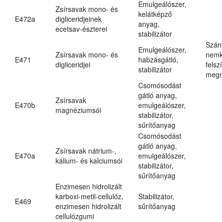
Emulgeálószer,
Zsírsavak mono- és
kelátképző
E472a
digliceridjeinek
anyag,
ecetsav-észterei
stabilizátor
Szám
Emulgeálószer,
Zsírsavak mono- és
nemk
E471
habzásgátló,
digliceridjei
felsz
stabilizátor
megn
Csomósodást
gátló anyag,
Zsírsavak
E470b
emulgeálószer,
magnéziumsói
stabilizátor,
sűrítőanyag
Csomósodást
gátló anyag,
Zsírsavak nátrium-,
E470a
emulgeálószer,
kálium- és kalciumsói
stabilizátor,
sűrítőanyag
Enzimesen hidrolizált
karboxi-metil-cellulóz,
Stabilizátor,
E469
enzimesen hidrolizált
sűrítőanyag
cellulózgumi