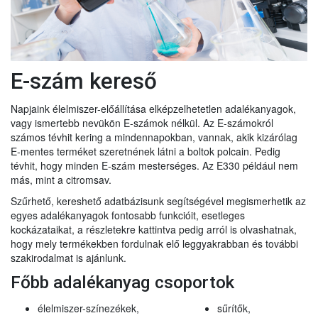
E-szám kereső
Napjaink élelmiszer-előállítása elképzelhetetlen adalékanyagok,
vagy ismertebb nevükön E-számok nélkül. Az E-számokról
számos tévhit kering a mindennapokban, vannak, akik kizárólag
E-mentes terméket szeretnének látni a boltok polcain. Pedig
tévhit, hogy minden E-szám mesterséges. Az E330 például nem
más, mint a citromsav.
Szűrhető, kereshető adatbázisunk segítségével megismerhetik az
egyes adalékanyagok fontosabb funkcióit, esetleges
kockázataikat, a részletekre kattintva pedig arról is olvashatnak,
hogy mely termékekben fordulnak elő leggyakrabban és további
szakirodalmat is ajánlunk.
Főbb adalékanyag csoportok
élelmiszer-színezékek,
sűrítők,