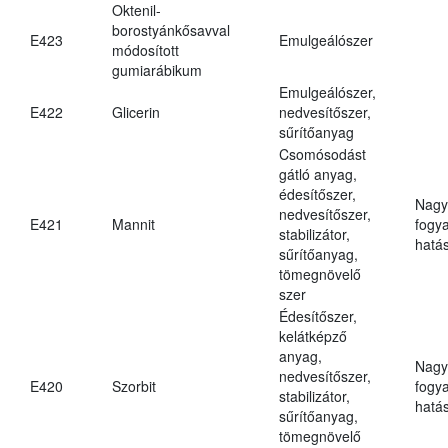
Oktenil-
borostyánkősavval
E423
Emulgeálószer
módosított
gumiarábikum
Emulgeálószer,
E422
Glicerin
nedvesítőszer,
sűrítőanyag
Csomósodást
gátló anyag,
édesítőszer,
Nagy
nedvesítőszer,
E421
Mannit
fogy
stabilizátor,
hatá
sűrítőanyag,
tömegnövelő
szer
Édesítőszer,
kelátképző
anyag,
Nagy
nedvesítőszer,
E420
Szorbit
fogy
stabilizátor,
hatá
sűrítőanyag,
tömegnövelő