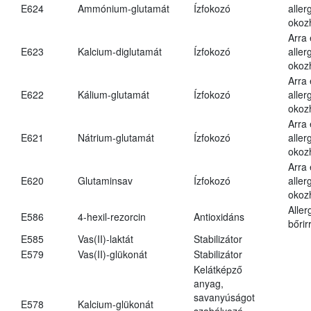
E624
Ammónium-glutamát
Ízfokozó
aller
okoz
Arra
E623
Kalcium-diglutamát
Ízfokozó
aller
okoz
Arra
E622
Kálium-glutamát
Ízfokozó
aller
okoz
Arra
E621
Nátrium-glutamát
Ízfokozó
aller
okoz
Arra
E620
Glutaminsav
Ízfokozó
aller
okoz
Aller
E586
4-hexil-rezorcin
Antioxidáns
bőrir
E585
Vas(II)-laktát
Stabilizátor
E579
Vas(II)-glükonát
Stabilizátor
Kelátképző
anyag,
savanyúságot
E578
Kalcium-glükonát
szabályozó