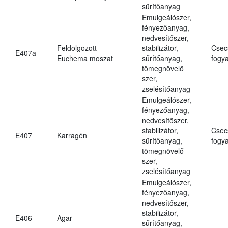
sűrítőanyag
Emulgeálószer,
fényezőanyag,
nedvesítőszer,
Feldolgozott
stabilizátor,
Csec
E407a
Euchema moszat
sűrítőanyag,
fogya
tömegnövelő
szer,
zselésítőanyag
Emulgeálószer,
fényezőanyag,
nedvesítőszer,
stabilizátor,
Csec
E407
Karragén
sűrítőanyag,
fogya
tömegnövelő
szer,
zselésítőanyag
Emulgeálószer,
fényezőanyag,
nedvesítőszer,
stabilizátor,
E406
Agar
sűrítőanyag,