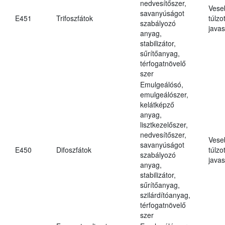
nedvesítőszer,
Vese
savanyúságot
E451
Trifoszfátok
túlzo
szabályozó
javas
anyag,
stabilizátor,
sűrítőanyag,
térfogatnövelő
szer
Emulgeálósó,
emulgeálószer,
kelátképző
anyag,
lisztkezelőszer,
nedvesítőszer,
Vese
savanyúságot
E450
Difoszfátok
túlzo
szabályozó
javas
anyag,
stabilizátor,
sűrítőanyag,
szilárdítóanyag,
térfogatnövelő
szer