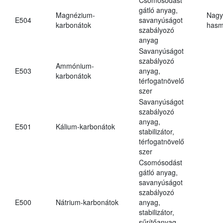
gátló anyag,
Magnézium-
Nagy
E504
savanyúságot
karbonátok
hasm
szabályozó
anyag
Savanyúságot
szabályozó
Ammónium-
E503
anyag,
karbonátok
térfogatnövelő
szer
Savanyúságot
szabályozó
anyag,
E501
Kálium-karbonátok
stabilizátor,
térfogatnövelő
szer
Csomósodást
gátló anyag,
savanyúságot
szabályozó
E500
Nátrium-karbonátok
anyag,
stabilizátor,
sűrítőanyag,