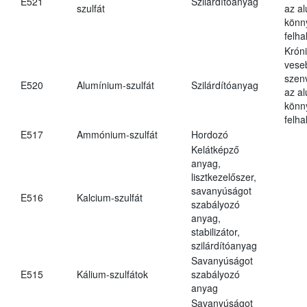
E521
Szilárdítóanyag
szulfát
az a
könn
felh
Krón
vese
szen
E520
Alumínium-szulfát
Szilárdítóanyag
az a
könn
felh
E517
Ammónium-szulfát
Hordozó
Kelátképző
anyag,
lisztkezelőszer,
savanyúságot
E516
Kalcium-szulfát
szabályozó
anyag,
stabilizátor,
szilárdítóanyag
Savanyúságot
E515
Kálium-szulfátok
szabályozó
anyag
Savanyúságot