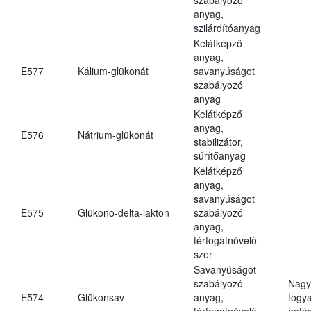
anyag,
szilárdítóanyag
Kelátképző
anyag,
E577
Kálium-glükonát
savanyúságot
szabályozó
anyag
Kelátképző
anyag,
E576
Nátrium-glükonát
stabilizátor,
sűrítőanyag
Kelátképző
anyag,
savanyúságot
E575
Glükono-delta-lakton
szabályozó
anyag,
térfogatnövelő
szer
Savanyúságot
szabályozó
Nagy
E574
Glükonsav
anyag,
fogy
térfogatnövelő
hatá