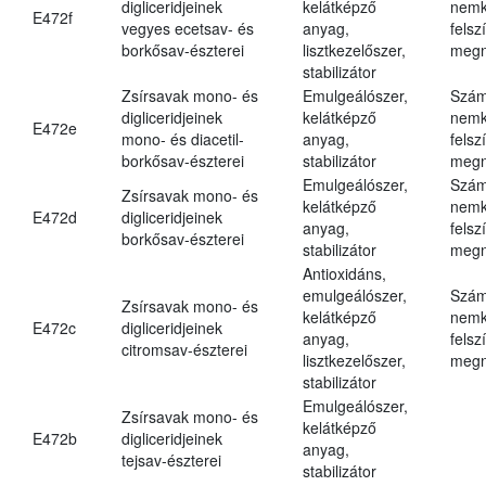
digliceridjeinek
kelátképző
nemk
E472f
vegyes ecetsav- és
anyag,
felsz
borkősav-észterei
lisztkezelőszer,
megn
stabilizátor
Zsírsavak mono- és
Emulgeálószer,
Szám
digliceridjeinek
kelátképző
nemk
E472e
mono- és diacetil-
anyag,
felsz
borkősav-észterei
stabilizátor
megn
Emulgeálószer,
Szám
Zsírsavak mono- és
kelátképző
nemk
E472d
digliceridjeinek
anyag,
felsz
borkősav-észterei
stabilizátor
megn
Antioxidáns,
emulgeálószer,
Szám
Zsírsavak mono- és
kelátképző
nemk
E472c
digliceridjeinek
anyag,
felsz
citromsav-észterei
lisztkezelőszer,
megn
stabilizátor
Emulgeálószer,
Zsírsavak mono- és
kelátképző
E472b
digliceridjeinek
anyag,
tejsav-észterei
stabilizátor