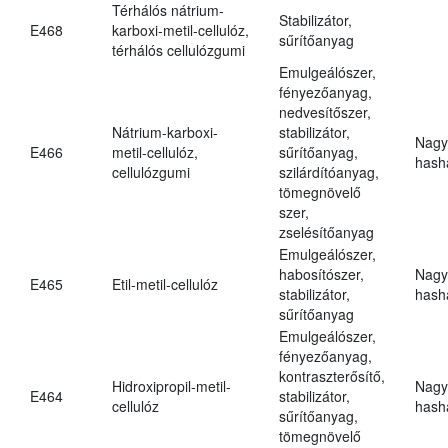
Térhálós nátrium-
Stabilizátor,
E468
karboxi-metil-cellulóz,
sűrítőanyag
térhálós cellulózgumi
Emulgeálószer,
fényezőanyag,
nedvesítőszer,
Nátrium-karboxi-
stabilizátor,
Nagy
E466
metil-cellulóz,
sűrítőanyag,
hasha
cellulózgumi
szilárdítóanyag,
tömegnövelő
szer,
zselésítőanyag
Emulgeálószer,
habosítószer,
Nagy
E465
Etil-metil-cellulóz
stabilizátor,
hasha
sűrítőanyag
Emulgeálószer,
fényezőanyag,
kontraszterősítő,
Hidroxipropil-metil-
Nagy
E464
stabilizátor,
cellulóz
hasha
sűrítőanyag,
tömegnövelő