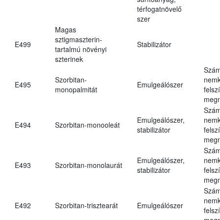
térfogatnövelő
szer
Magas
sztigmaszterin-
E499
Stabilizátor
tartalmú növényi
szterinek
Szám
Szorbitan-
nemk
E495
Emulgeálószer
monopalmitát
felsz
megn
Szám
Emulgeálószer,
nemk
E494
Szorbitan-monooleát
stabilizátor
felsz
megn
Szám
Emulgeálószer,
nemk
E493
Szorbitan-monolaurát
stabilizátor
felsz
megn
Szám
nemk
E492
Szorbitan-trisztearát
Emulgeálószer
felsz
megn