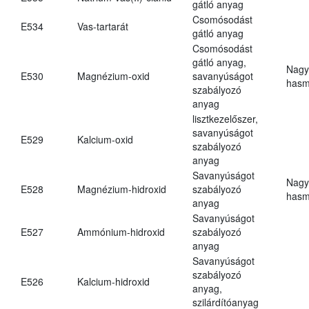
gátló anyag
Csomósodást
E534
Vas-tartarát
gátló anyag
Csomósodást
gátló anyag,
Nagy
E530
Magnézium-oxid
savanyúságot
hasm
szabályozó
anyag
lisztkezelőszer,
savanyúságot
E529
Kalcium-oxid
szabályozó
anyag
Savanyúságot
Nagy
E528
Magnézium-hidroxid
szabályozó
hasm
anyag
Savanyúságot
E527
Ammónium-hidroxid
szabályozó
anyag
Savanyúságot
szabályozó
E526
Kalcium-hidroxid
anyag,
szilárdítóanyag