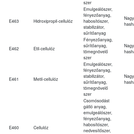
szer
Emulgeálószer,
fényezőanyag,
Nagy
E463
Hidroxipropil-cellulóz
habosítószer,
hasha
stabilizátor,
sűrítőanyag
Fényezőanyag,
sűrítőanyag,
Nagy
E462
Etil-cellulóz
tömegnövelő
hasha
szer
Emulgeálószer,
fényezőanyag,
stabilizátor,
Nagy
E461
Metil-cellulóz
sűrítőanyag,
hasha
tömegnövelő
szer
Csomósodást
gátló anyag,
emulgeálószer,
fényezőanyag,
habosítószer,
E460
Cellulóz
nedvesítőszer,