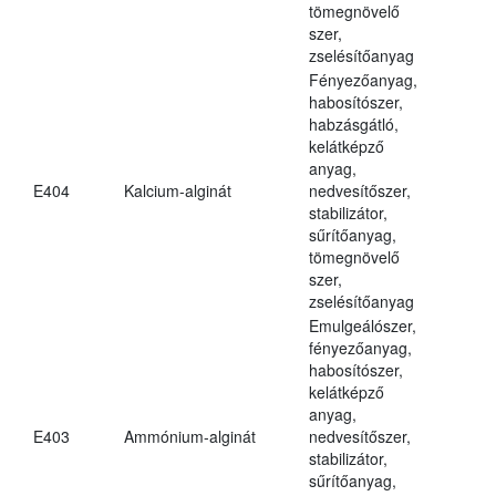
tömegnövelő
szer,
zselésítőanyag
Fényezőanyag,
habosítószer,
habzásgátló,
kelátképző
anyag,
E404
Kalcium-alginát
nedvesítőszer,
stabilizátor,
sűrítőanyag,
tömegnövelő
szer,
zselésítőanyag
Emulgeálószer,
fényezőanyag,
habosítószer,
kelátképző
anyag,
E403
Ammónium-alginát
nedvesítőszer,
stabilizátor,
sűrítőanyag,