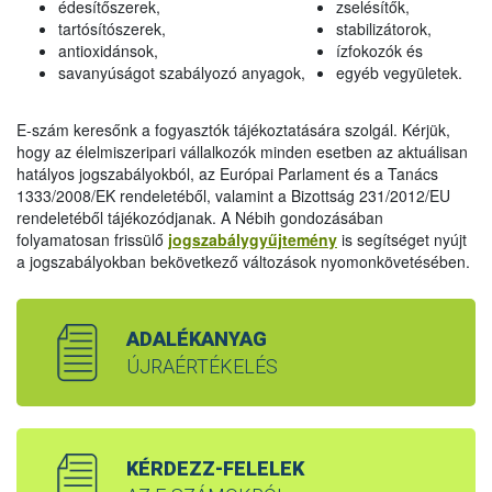
édesítőszerek,
zselésítők,
tartósítószerek,
stabilizátorok,
antioxidánsok,
ízfokozók és
savanyúságot szabályozó anyagok,
egyéb vegyületek.
E-szám keresőnk a fogyasztók tájékoztatására szolgál. Kérjük,
hogy az élelmiszeripari vállalkozók minden esetben az aktuálisan
hatályos jogszabályokból, az Európai Parlament és a Tanács
1333/2008/EK rendeletéből, valamint a Bizottság 231/2012/EU
rendeletéből tájékozódjanak. A Nébih gondozásában
folyamatosan frissülő
jogszabálygyűjtemény
is segítséget nyújt
a jogszabályokban bekövetkező változások nyomonkövetésében.
ADALÉKANYAG
ÚJRAÉRTÉKELÉS
KÉRDEZZ-FELELEK