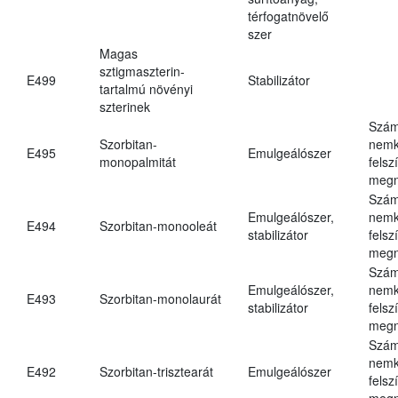
térfogatnövelő
szer
Magas
sztigmaszterin-
E499
Stabilizátor
tartalmú növényi
szterinek
Szám
Szorbitan-
nemk
E495
Emulgeálószer
monopalmitát
felsz
megn
Szám
Emulgeálószer,
nemk
E494
Szorbitan-monooleát
stabilizátor
felsz
megn
Szám
Emulgeálószer,
nemk
E493
Szorbitan-monolaurát
stabilizátor
felsz
megn
Szám
nemk
E492
Szorbitan-trisztearát
Emulgeálószer
felsz
megn