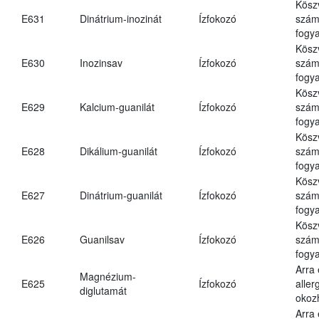
Kösz
E631
Dinátrium-inozinát
Ízfokozó
számá
fogya
Kösz
E630
Inozinsav
Ízfokozó
számá
fogya
Kösz
E629
Kalcium-guanilát
Ízfokozó
számá
fogya
Kösz
E628
Dikálium-guanilát
Ízfokozó
számá
fogya
Kösz
E627
Dinátrium-guanilát
Ízfokozó
számá
fogya
Kösz
E626
Guanilsav
Ízfokozó
számá
fogya
Arra
Magnézium-
E625
Ízfokozó
aller
diglutamát
okoz
Arra