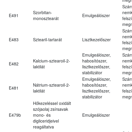
Szám
Szorbitan-
nemk
E491
Emulgeálószer
monosztearát
felsz
megn
Szám
nemk
E483
Sztearil-tartarát
Lisztkezelőszer
felsz
megn
Emulgeálószer,
Szám
Kalcium-sztearoil-2-
habosítószer,
nemk
E482
laktilát
lisztkezelőszer,
felsz
stabilizátor
megn
Emulgeálószer,
Szám
Nátrium-sztearoil-2-
habosítószer,
nemk
E481
laktilát
lisztkezelőszer,
felsz
stabilizátor
megn
Hőkezeléssel oxidált
szójaolaj zsírsavak
E479b
mono- és
Emulgeálószer
digliceridjeivel
reagáltatva