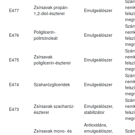
Szám
Zsírsavak propán-
nemk
E477
Emulgeálószer
1,2-diol-észterei
felsz
megn
Szám
Poliglicerin-
nemk
E476
Emulgeálószer
poliricinoleát
felsz
megn
Szám
Zsírsavak
nemk
E475
Emulgeálószer
poliglicerin-észterei
felsz
megn
Szám
nemk
E474
Szaharózgliceridek
Emulgeálószer
felsz
megn
Szám
Zsírsavak szacharóz-
Emulgeálószer,
nemk
E473
észterei
stabilizátor
felsz
megn
Antioxidáns,
Zsírsavak mono- és
emulgeálószer,
Szám