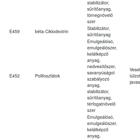
stabilizátor,
sűrítőanyag,
tömegnövelő
szer
Stabilizátor,
E459
béta-Ciklodextrin
sűrítőanyag
Emulgeálósó,
emulgeálószer,
kelátképző
anyag,
nedvesítőszer,
Vese
savanyúságot
E452
Polifoszfátok
túlzo
szabályozó
javas
anyag,
stabilizátor,
sűrítőanyag,
térfogatnövelő
szer
Emulgeálósó,
emulgeálószer,
kelátképző
anyag,