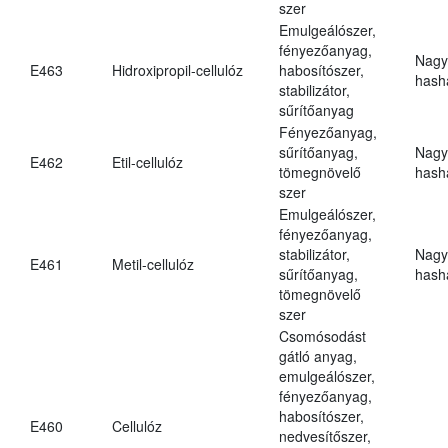
szer
Emulgeálószer,
fényezőanyag,
Nagy
E463
Hidroxipropil-cellulóz
habosítószer,
hasha
stabilizátor,
sűrítőanyag
Fényezőanyag,
sűrítőanyag,
Nagy
E462
Etil-cellulóz
tömegnövelő
hasha
szer
Emulgeálószer,
fényezőanyag,
stabilizátor,
Nagy
E461
Metil-cellulóz
sűrítőanyag,
hasha
tömegnövelő
szer
Csomósodást
gátló anyag,
emulgeálószer,
fényezőanyag,
habosítószer,
E460
Cellulóz
nedvesítőszer,