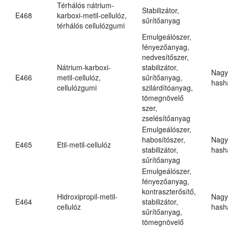
Térhálós nátrium-
Stabilizátor,
E468
karboxi-metil-cellulóz,
sűrítőanyag
térhálós cellulózgumi
Emulgeálószer,
fényezőanyag,
nedvesítőszer,
Nátrium-karboxi-
stabilizátor,
Nagy
E466
metil-cellulóz,
sűrítőanyag,
hasha
cellulózgumi
szilárdítóanyag,
tömegnövelő
szer,
zselésítőanyag
Emulgeálószer,
habosítószer,
Nagy
E465
Etil-metil-cellulóz
stabilizátor,
hasha
sűrítőanyag
Emulgeálószer,
fényezőanyag,
kontraszterősítő,
Hidroxipropil-metil-
Nagy
E464
stabilizátor,
cellulóz
hasha
sűrítőanyag,
tömegnövelő