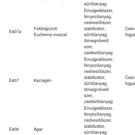
sűrítőanyag
Emulgeálószer,
fényezőanyag,
nedvesítőszer,
Feldolgozott
stabilizátor,
Csec
E407a
Euchema moszat
sűrítőanyag,
fogya
tömegnövelő
szer,
zselésítőanyag
Emulgeálószer,
fényezőanyag,
nedvesítőszer,
stabilizátor,
Csec
E407
Karragén
sűrítőanyag,
fogya
tömegnövelő
szer,
zselésítőanyag
Emulgeálószer,
fényezőanyag,
nedvesítőszer,
stabilizátor,
E406
Agar
sűrítőanyag,