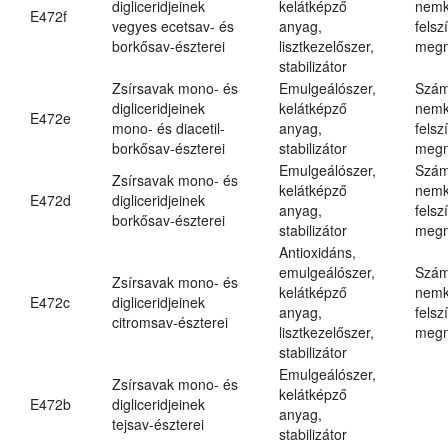
digliceridjeinek
kelátképző
nemk
E472f
vegyes ecetsav- és
anyag,
felsz
borkősav-észterei
lisztkezelőszer,
megn
stabilizátor
Zsírsavak mono- és
Emulgeálószer,
Szám
digliceridjeinek
kelátképző
nemk
E472e
mono- és diacetil-
anyag,
felsz
borkősav-észterei
stabilizátor
megn
Emulgeálószer,
Szám
Zsírsavak mono- és
kelátképző
nemk
E472d
digliceridjeinek
anyag,
felsz
borkősav-észterei
stabilizátor
megn
Antioxidáns,
emulgeálószer,
Szám
Zsírsavak mono- és
kelátképző
nemk
E472c
digliceridjeinek
anyag,
felsz
citromsav-észterei
lisztkezelőszer,
megn
stabilizátor
Emulgeálószer,
Zsírsavak mono- és
kelátképző
E472b
digliceridjeinek
anyag,
tejsav-észterei
stabilizátor