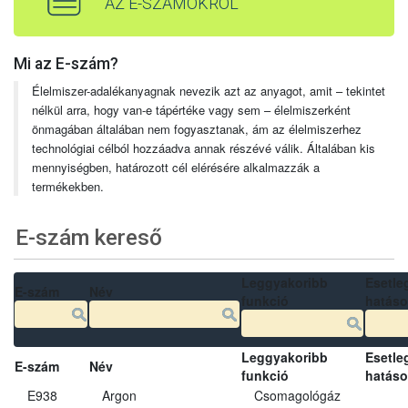
AZ E-SZÁMOKRÓL
Mi az E-szám?
Élelmiszer-adalékanyagnak nevezik azt az anyagot, amit – tekintet
nélkül arra, hogy van-e tápértéke vagy sem – élelmiszerként
önmagában általában nem fogyasztanak, ám az élelmiszerhez
technológiai célból hozzáadva annak részévé válik. Általában kis
mennyiségben, határozott cél elérésére alkalmazzák a
termékekben.
E-szám kereső
Leggyakoribb
Esetle
E-szám
Név
funkció
hatás
Leggyakoribb
Esetle
E-szám
Név
funkció
hatás
E938
Argon
Csomagológáz