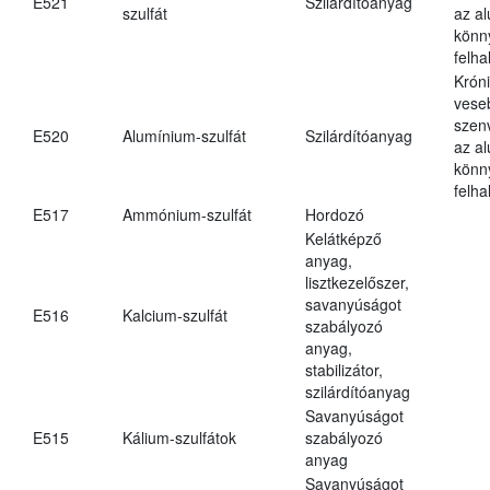
E521
Szilárdítóanyag
szulfát
az a
könn
felh
Krón
vese
szen
E520
Alumínium-szulfát
Szilárdítóanyag
az a
könn
felh
E517
Ammónium-szulfát
Hordozó
Kelátképző
anyag,
lisztkezelőszer,
savanyúságot
E516
Kalcium-szulfát
szabályozó
anyag,
stabilizátor,
szilárdítóanyag
Savanyúságot
E515
Kálium-szulfátok
szabályozó
anyag
Savanyúságot