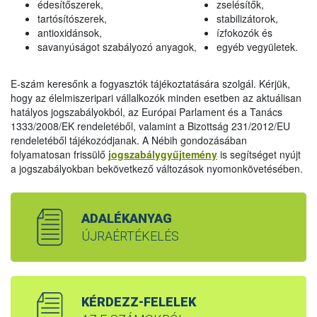
édesítőszerek,
zselésítők,
tartósítószerek,
stabilizátorok,
antioxidánsok,
ízfokozók és
savanyúságot szabályozó anyagok,
egyéb vegyületek.
E-szám keresőnk a fogyasztók tájékoztatására szolgál. Kérjük,
hogy az élelmiszeripari vállalkozók minden esetben az aktuálisan
hatályos jogszabályokból, az Európai Parlament és a Tanács
1333/2008/EK rendeletéből, valamint a Bizottság 231/2012/EU
rendeletéből tájékozódjanak. A Nébih gondozásában
folyamatosan frissülő
jogszabálygyűjtemény
is segítséget nyújt
a jogszabályokban bekövetkező változások nyomonkövetésében.
ADALÉKANYAG
ÚJRAÉRTÉKELÉS
KÉRDEZZ-FELELEK