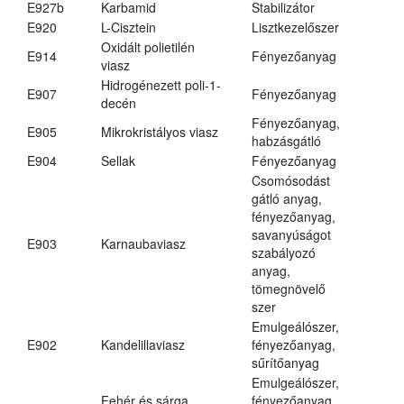
E927b
Karbamid
Stabilizátor
E920
L-Cisztein
Lisztkezelőszer
Oxidált polietilén
E914
Fényezőanyag
viasz
Hidrogénezett poli-1-
E907
Fényezőanyag
decén
Fényezőanyag,
E905
Mikrokristályos viasz
habzásgátló
E904
Sellak
Fényezőanyag
Csomósodást
gátló anyag,
fényezőanyag,
savanyúságot
E903
Karnaubaviasz
szabályozó
anyag,
tömegnövelő
szer
Emulgeálószer,
E902
Kandelillaviasz
fényezőanyag,
sűrítőanyag
Emulgeálószer,
Fehér és sárga
fényezőanyag,