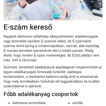
E-szám kereső
Napjaink élelmiszer-előállítása elképzelhetetlen adalékanyagok,
vagy ismertebb nevükön E-számok nélkül. Az E-számokról
számos tévhit kering a mindennapokban, vannak, akik kizárólag
E-mentes terméket szeretnének látni a boltok polcain. Pedig
tévhit, hogy minden E-szám mesterséges. Az E330 például nem
más, mint a citromsav.
Szűrhető, kereshető adatbázisunk segítségével megismerhetik az
egyes adalékanyagok fontosabb funkcióit, esetleges
kockázataikat, a részletekre kattintva pedig arról is olvashatnak,
hogy mely termékekben fordulnak elő leggyakrabban és további
szakirodalmat is ajánlunk.
Főbb adalékanyag csoportok
élelmiszer-színezékek,
sűrítők,