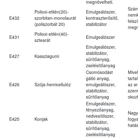
megnövelheti.
Szám
Polioxi-etilén(20)-
Emulgeálószer,
nemk
E432
szorbitan-monolaurát
kontraszterősítő,
felsz
(poliszorbát 20)
stabilizátor
megn
Polioxi-etilén(40)-
E431
Emulgeálószer
sztearát
Emulgeálószer,
stabilizátor,
E427
Kassziagumi
sűrítőanyag,
zselésítőanyag
Csomósodást
Mive
gátló anyag,
tarta
E426
Szója-hemicellulóz
emulgeálószer,
az ar
stabilizátor,
szem
sűrítőanyag
okoz
Emulgeálószer,
fényezőanyag,
Nagy
nedvesítőszer,
E425
Konjak
fogy
stabilizátor,
hatá
sűrítőanyag,
zselésítőanyag