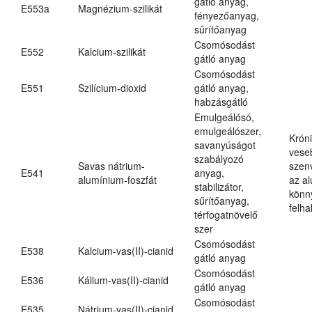
gátló anyag,
E553a
Magnézium-szilikát
fényezőanyag,
sűrítőanyag
Csomósodást
E552
Kalcium-szilikát
gátló anyag
Csomósodást
E551
Szilícium-dioxid
gátló anyag,
habzásgátló
Emulgeálósó,
emulgeálószer,
Krón
savanyúságot
vese
szabályozó
Savas nátrium-
szen
E541
anyag,
alumínium-foszfát
az a
stabilizátor,
könn
sűrítőanyag,
felh
térfogatnövelő
szer
Csomósodást
E538
Kalcium-vas(II)-cianid
gátló anyag
Csomósodást
E536
Kálium-vas(II)-cianid
gátló anyag
Csomósodást
E535
Nátrium-vas(II)-cianid