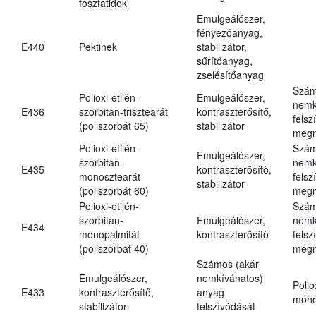
foszfatidok
Emulgeálószer,
fényezőanyag,
E440
Pektinek
stabilizátor,
sűrítőanyag,
zselésítőanyag
Szám
Polioxi-etilén-
Emulgeálószer,
nemk
E436
szorbitan-trisztearát
kontraszterősítő,
felsz
(poliszorbát 65)
stabilizátor
megn
Polioxi-etilén-
Szám
Emulgeálószer,
szorbitan-
nemk
E435
kontraszterősítő,
monosztearát
felsz
stabilizátor
(poliszorbát 60)
megn
Polioxi-etilén-
Szám
szorbitan-
Emulgeálószer,
nemk
E434
monopalmitát
kontraszterősítő
felsz
(poliszorbát 40)
megn
Számos (akár
Emulgeálószer,
nemkívánatos)
Polio
E433
kontraszterősítő,
anyag
mono
stabilizátor
felszívódását