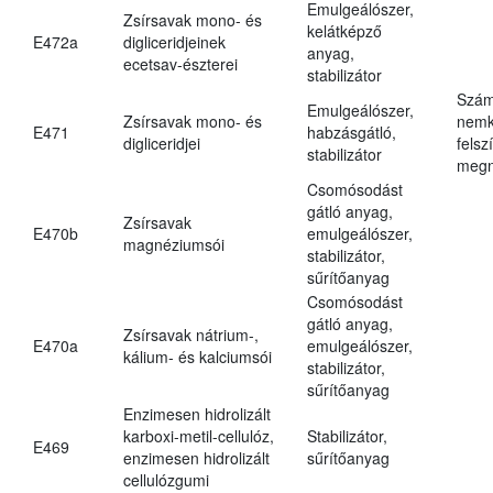
Emulgeálószer,
Zsírsavak mono- és
kelátképző
E472a
digliceridjeinek
anyag,
ecetsav-észterei
stabilizátor
Szám
Emulgeálószer,
Zsírsavak mono- és
nemk
E471
habzásgátló,
digliceridjei
felsz
stabilizátor
megn
Csomósodást
gátló anyag,
Zsírsavak
E470b
emulgeálószer,
magnéziumsói
stabilizátor,
sűrítőanyag
Csomósodást
gátló anyag,
Zsírsavak nátrium-,
E470a
emulgeálószer,
kálium- és kalciumsói
stabilizátor,
sűrítőanyag
Enzimesen hidrolizált
karboxi-metil-cellulóz,
Stabilizátor,
E469
enzimesen hidrolizált
sűrítőanyag
cellulózgumi