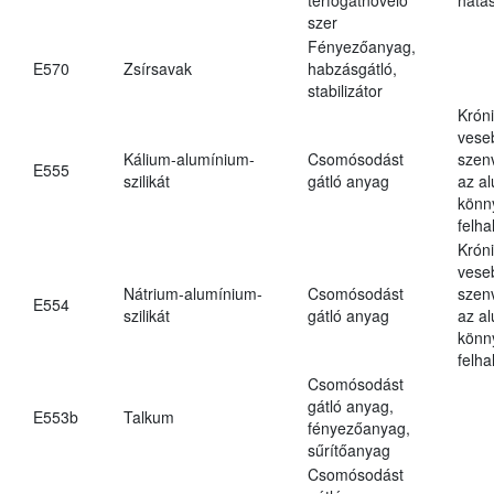
szer
Fényezőanyag,
E570
Zsírsavak
habzásgátló,
stabilizátor
Krón
vese
Kálium-alumínium-
Csomósodást
szen
E555
szilikát
gátló anyag
az a
könn
felh
Krón
vese
Nátrium-alumínium-
Csomósodást
szen
E554
szilikát
gátló anyag
az a
könn
felh
Csomósodást
gátló anyag,
E553b
Talkum
fényezőanyag,
sűrítőanyag
Csomósodást