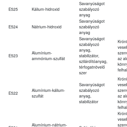
Savanyúságot
E525
Kálium-hidroxid
szabályozó
anyag
Savanyúságot
E524
Nátrium-hidroxid
szabályozó
anyag
Savanyúságot
Krón
szabályozó
vese
anyag,
Alumínium-
szen
E523
stabilizátor,
ammónium-szulfát
az a
szilárdítóanyag,
könn
térfogatnövelő
felh
szer
Krón
Savanyúságot
vese
Alumínium-kálium-
szabályozó
szen
E522
szulfát
anyag,
az a
stabilizátor
könn
felh
Krón
vese
Alumínium-nátrium-
szen