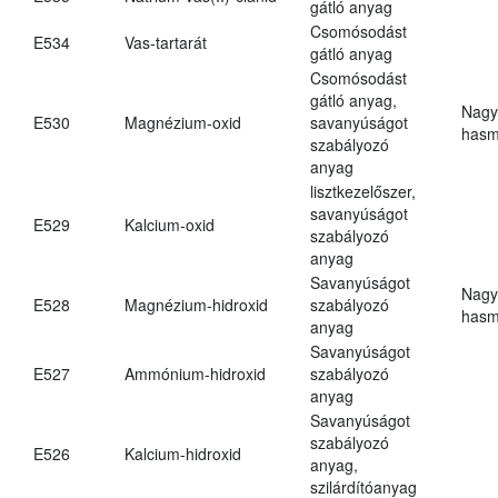
gátló anyag
Csomósodást
E534
Vas-tartarát
gátló anyag
Csomósodást
gátló anyag,
Nagy
E530
Magnézium-oxid
savanyúságot
hasm
szabályozó
anyag
lisztkezelőszer,
savanyúságot
E529
Kalcium-oxid
szabályozó
anyag
Savanyúságot
Nagy
E528
Magnézium-hidroxid
szabályozó
hasm
anyag
Savanyúságot
E527
Ammónium-hidroxid
szabályozó
anyag
Savanyúságot
szabályozó
E526
Kalcium-hidroxid
anyag,
szilárdítóanyag