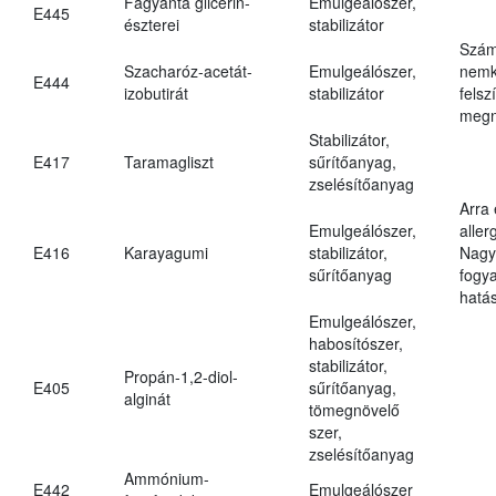
Fagyanta glicerin-
Emulgeálószer,
E445
észterei
stabilizátor
Szám
Szacharóz-acetát-
Emulgeálószer,
nemk
E444
izobutirát
stabilizátor
felsz
megn
Stabilizátor,
E417
Taramagliszt
sűrítőanyag,
zselésítőanyag
Arra
Emulgeálószer,
aller
E416
Karayagumi
stabilizátor,
Nagy
sűrítőanyag
fogy
hatá
Emulgeálószer,
habosítószer,
stabilizátor,
Propán-1,2-diol-
E405
sűrítőanyag,
alginát
tömegnövelő
szer,
zselésítőanyag
Ammónium-
E442
Emulgeálószer