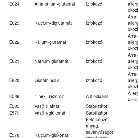
E624
Ammónium-glutamát
Ízfokozó
aller
okoz
Arra
E623
Kalcium-diglutamát
Ízfokozó
aller
okoz
Arra
E622
Kálium-glutamát
Ízfokozó
aller
okoz
Arra
E621
Nátrium-glutamát
Ízfokozó
aller
okoz
Arra
E620
Glutaminsav
Ízfokozó
aller
okoz
Aller
E586
4-hexil-rezorcin
Antioxidáns
bőrir
E585
Vas(II)-laktát
Stabilizátor
E579
Vas(II)-glükonát
Stabilizátor
Kelátképző
anyag,
savanyúságot
E578
Kalcium-glükonát
szabályozó