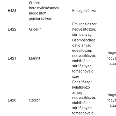
Oktenil-
borostyánkősavval
E423
Emulgeálószer
módosított
gumiarábikum
Emulgeálószer,
E422
Glicerin
nedvesítőszer,
sűrítőanyag
Csomósodást
gátló anyag,
édesítőszer,
Nagy
nedvesítőszer,
E421
Mannit
fogy
stabilizátor,
hatá
sűrítőanyag,
tömegnövelő
szer
Édesítőszer,
kelátképző
anyag,
Nagy
nedvesítőszer,
E420
Szorbit
fogy
stabilizátor,
hatá
sűrítőanyag,
tömegnövelő