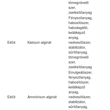
tömegnövelő
szer,
zselésítőanyag
Fényezőanyag,
habosítószer,
habzásgátló,
kelátképző
anyag,
E404
Kalcium-alginát
nedvesítőszer,
stabilizátor,
sűrítőanyag,
tömegnövelő
szer,
zselésítőanyag
Emulgeálószer,
fényezőanyag,
habosítószer,
kelátképző
anyag,
E403
Ammónium-alginát
nedvesítőszer,
stabilizátor,
sűrítőanyag,