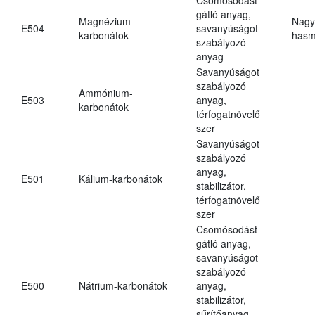
gátló anyag,
Magnézium-
Nagy
E504
savanyúságot
karbonátok
hasm
szabályozó
anyag
Savanyúságot
szabályozó
Ammónium-
E503
anyag,
karbonátok
térfogatnövelő
szer
Savanyúságot
szabályozó
anyag,
E501
Kálium-karbonátok
stabilizátor,
térfogatnövelő
szer
Csomósodást
gátló anyag,
savanyúságot
szabályozó
E500
Nátrium-karbonátok
anyag,
stabilizátor,
sűrítőanyag,