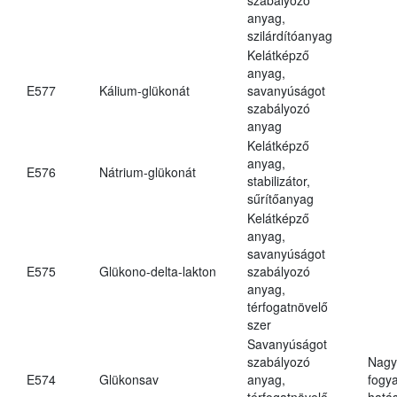
anyag,
szilárdítóanyag
Kelátképző
anyag,
E577
Kálium-glükonát
savanyúságot
szabályozó
anyag
Kelátképző
anyag,
E576
Nátrium-glükonát
stabilizátor,
sűrítőanyag
Kelátképző
anyag,
savanyúságot
E575
Glükono-delta-lakton
szabályozó
anyag,
térfogatnövelő
szer
Savanyúságot
szabályozó
Nagy
E574
Glükonsav
anyag,
fogy
térfogatnövelő
hatá