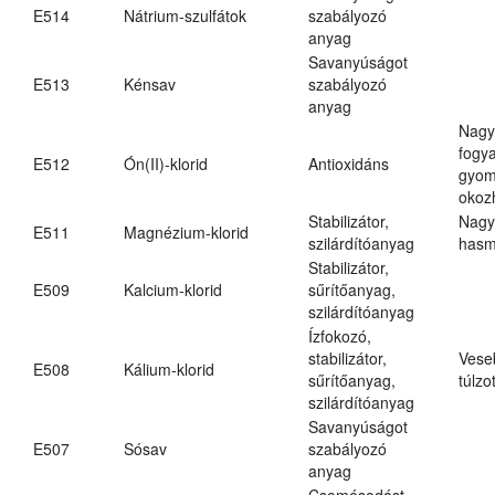
E514
Nátrium-szulfátok
szabályozó
anyag
Savanyúságot
E513
Kénsav
szabályozó
anyag
Nagy
fogy
E512
Ón(II)-klorid
Antioxidáns
gyom
okoz
Stabilizátor,
Nagy
E511
Magnézium-klorid
szilárdítóanyag
hasm
Stabilizátor,
E509
Kalcium-klorid
sűrítőanyag,
szilárdítóanyag
Ízfokozó,
stabilizátor,
Vese
E508
Kálium-klorid
sűrítőanyag,
túlzo
szilárdítóanyag
Savanyúságot
E507
Sósav
szabályozó
anyag
Csomósodást