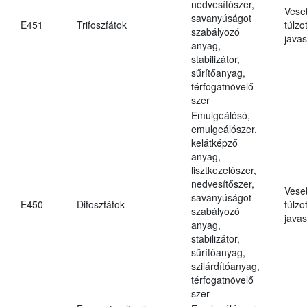
nedvesítőszer,
Vese
savanyúságot
E451
Trifoszfátok
túlzo
szabályozó
javas
anyag,
stabilizátor,
sűrítőanyag,
térfogatnövelő
szer
Emulgeálósó,
emulgeálószer,
kelátképző
anyag,
lisztkezelőszer,
nedvesítőszer,
Vese
savanyúságot
E450
Difoszfátok
túlzo
szabályozó
javas
anyag,
stabilizátor,
sűrítőanyag,
szilárdítóanyag,
térfogatnövelő
szer