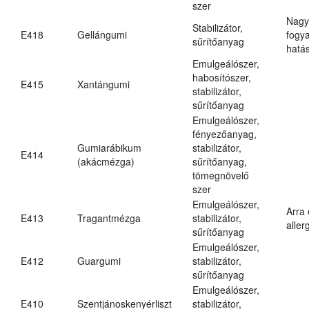
szer
Nagy
Stabilizátor,
E418
Gellángumi
fogy
sűrítőanyag
hatá
Emulgeálószer,
habosítószer,
E415
Xantángumi
stabilizátor,
sűrítőanyag
Emulgeálószer,
fényezőanyag,
Gumiarábikum
stabilizátor,
E414
(akácmézga)
sűrítőanyag,
tömegnövelő
szer
Emulgeálószer,
Arra
E413
Tragantmézga
stabilizátor,
aller
sűrítőanyag
Emulgeálószer,
E412
Guargumi
stabilizátor,
sűrítőanyag
Emulgeálószer,
E410
Szentjánoskenyérliszt
stabilizátor,