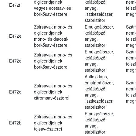
digliceridjeinek
kelátképző
nemk
E472f
vegyes ecetsav- és
anyag,
felsz
borkősav-észterei
lisztkezelőszer,
megn
stabilizátor
Zsírsavak mono- és
Emulgeálószer,
Szám
digliceridjeinek
kelátképző
nemk
E472e
mono- és diacetil-
anyag,
felsz
borkősav-észterei
stabilizátor
megn
Emulgeálószer,
Szám
Zsírsavak mono- és
kelátképző
nemk
E472d
digliceridjeinek
anyag,
felsz
borkősav-észterei
stabilizátor
megn
Antioxidáns,
emulgeálószer,
Szám
Zsírsavak mono- és
kelátképző
nemk
E472c
digliceridjeinek
anyag,
felsz
citromsav-észterei
lisztkezelőszer,
megn
stabilizátor
Emulgeálószer,
Zsírsavak mono- és
kelátképző
E472b
digliceridjeinek
anyag,
tejsav-észterei
stabilizátor