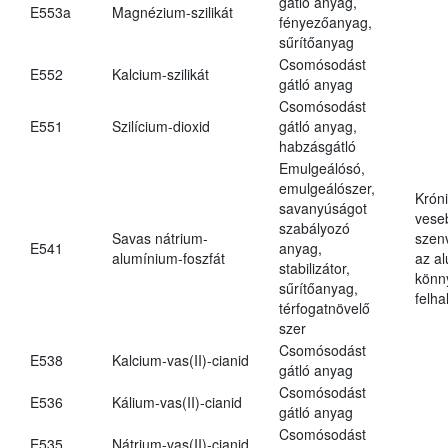
gátló anyag,
E553a
Magnézium-szilikát
fényezőanyag,
sűrítőanyag
Csomósodást
E552
Kalcium-szilikát
gátló anyag
Csomósodást
E551
Szilícium-dioxid
gátló anyag,
habzásgátló
Emulgeálósó,
emulgeálószer,
Krón
savanyúságot
vese
szabályozó
Savas nátrium-
szen
E541
anyag,
alumínium-foszfát
az a
stabilizátor,
könn
sűrítőanyag,
felh
térfogatnövelő
szer
Csomósodást
E538
Kalcium-vas(II)-cianid
gátló anyag
Csomósodást
E536
Kálium-vas(II)-cianid
gátló anyag
Csomósodást
E535
Nátrium-vas(II)-cianid