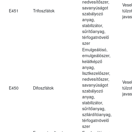
nedvesítőszer,
Vese
savanyúságot
E451
Trifoszfátok
túlzo
szabályozó
javas
anyag,
stabilizátor,
sűrítőanyag,
térfogatnövelő
szer
Emulgeálósó,
emulgeálószer,
kelátképző
anyag,
lisztkezelőszer,
nedvesítőszer,
Vese
savanyúságot
E450
Difoszfátok
túlzo
szabályozó
javas
anyag,
stabilizátor,
sűrítőanyag,
szilárdítóanyag,
térfogatnövelő
szer