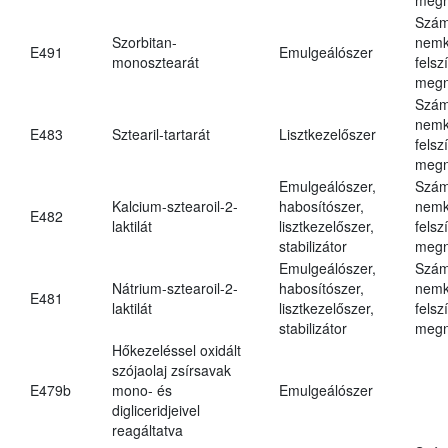
Szám
Szorbitan-
nemk
E491
Emulgeálószer
monosztearát
felsz
megn
Szám
nemk
E483
Sztearil-tartarát
Lisztkezelőszer
felsz
megn
Emulgeálószer,
Szám
Kalcium-sztearoil-2-
habosítószer,
nemk
E482
laktilát
lisztkezelőszer,
felsz
stabilizátor
megn
Emulgeálószer,
Szám
Nátrium-sztearoil-2-
habosítószer,
nemk
E481
laktilát
lisztkezelőszer,
felsz
stabilizátor
megn
Hőkezeléssel oxidált
szójaolaj zsírsavak
E479b
mono- és
Emulgeálószer
digliceridjeivel
reagáltatva