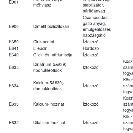
E901
méhviasz
stabilizátor,
sűrítőanyag
Csomósodást
gátló anyag,
E900
Dimetil-polisziloxán
emulgeálószer,
habzásgátló
E650
Cink-acetát
Ízfokozó
E641
L-leucin
Hordozó
E640
Glicin és nátriumsója
Ízfokozó
Kösz
Dinátrium-5&#39;-
E635
Ízfokozó
számá
ribonukleotidok
fogya
Kösz
Kalcium-5&#39;-
E634
Ízfokozó
számá
ribonukleotidok
fogya
Kösz
E633
Kalcium-inozinát
Ízfokozó
számá
fogya
Kösz
E632
Dikálium-inozinát
Ízfokozó
számá
fogya