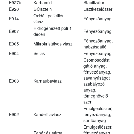
E927b
Karbamid
Stabilizátor
E920
L-Cisztein
Lisztkezelőszer
Oxidált polietilén
E914
Fényezőanyag
viasz
Hidrogénezett poli-1-
E907
Fényezőanyag
decén
Fényezőanyag,
E905
Mikrokristályos viasz
habzásgátló
E904
Sellak
Fényezőanyag
Csomósodást
gátló anyag,
fényezőanyag,
savanyúságot
E903
Karnaubaviasz
szabályozó
anyag,
tömegnövelő
szer
Emulgeálószer,
E902
Kandelillaviasz
fényezőanyag,
sűrítőanyag
Emulgeálószer,
Fehér és sárga
fényezőanyag,