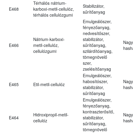
Térhálós nátrium-
Stabilizátor,
E468
karboxi-metil-cellulóz,
sűrítőanyag
térhálós cellulózgumi
Emulgeálószer,
fényezőanyag,
nedvesítőszer,
Nátrium-karboxi-
stabilizátor,
Nagy
E466
metil-cellulóz,
sűrítőanyag,
hasha
cellulózgumi
szilárdítóanyag,
tömegnövelő
szer,
zselésítőanyag
Emulgeálószer,
habosítószer,
Nagy
E465
Etil-metil-cellulóz
stabilizátor,
hasha
sűrítőanyag
Emulgeálószer,
fényezőanyag,
kontraszterősítő,
Hidroxipropil-metil-
Nagy
E464
stabilizátor,
cellulóz
hasha
sűrítőanyag,
tömegnövelő