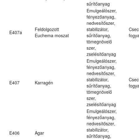
sűrítőanyag
Emulgeálószer,
fényezőanyag,
nedvesítőszer,
Feldolgozott
stabilizátor,
Csec
E407a
Euchema moszat
sűrítőanyag,
fogya
tömegnövelő
szer,
zselésítőanyag
Emulgeálószer,
fényezőanyag,
nedvesítőszer,
stabilizátor,
Csec
E407
Karragén
sűrítőanyag,
fogya
tömegnövelő
szer,
zselésítőanyag
Emulgeálószer,
fényezőanyag,
nedvesítőszer,
stabilizátor,
E406
Agar
sűrítőanyag,