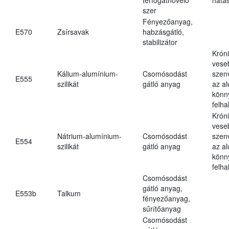
szer
Fényezőanyag,
E570
Zsírsavak
habzásgátló,
stabilizátor
Krón
vese
Kálium-alumínium-
Csomósodást
szen
E555
szilikát
gátló anyag
az a
könn
felh
Krón
vese
Nátrium-alumínium-
Csomósodást
szen
E554
szilikát
gátló anyag
az a
könn
felh
Csomósodást
gátló anyag,
E553b
Talkum
fényezőanyag,
sűrítőanyag
Csomósodást