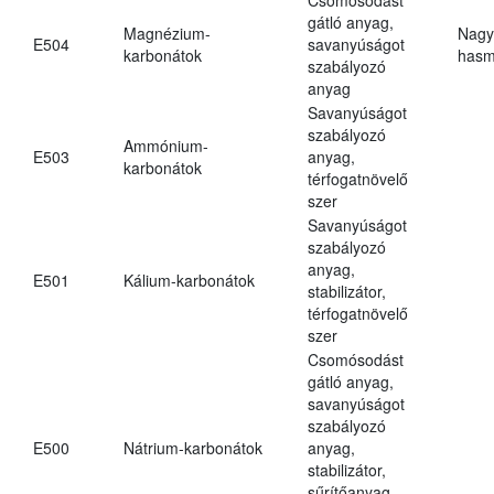
gátló anyag,
Magnézium-
Nagy
E504
savanyúságot
karbonátok
hasm
szabályozó
anyag
Savanyúságot
szabályozó
Ammónium-
E503
anyag,
karbonátok
térfogatnövelő
szer
Savanyúságot
szabályozó
anyag,
E501
Kálium-karbonátok
stabilizátor,
térfogatnövelő
szer
Csomósodást
gátló anyag,
savanyúságot
szabályozó
E500
Nátrium-karbonátok
anyag,
stabilizátor,
sűrítőanyag,