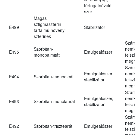
térfogatnövelő
szer
Magas
sztigmaszterin-
E499
Stabilizátor
tartalmú növényi
szterinek
Szám
Szorbitan-
nemk
E495
Emulgeálószer
monopalmitát
felsz
megn
Szám
Emulgeálószer,
nemk
E494
Szorbitan-monooleát
stabilizátor
felsz
megn
Szám
Emulgeálószer,
nemk
E493
Szorbitan-monolaurát
stabilizátor
felsz
megn
Szám
nemk
E492
Szorbitan-trisztearát
Emulgeálószer
felsz
megn