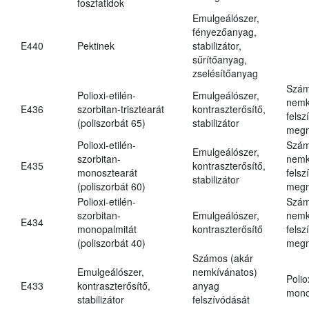
foszfatidok
Emulgeálószer,
fényezőanyag,
E440
Pektinek
stabilizátor,
sűrítőanyag,
zselésítőanyag
Szám
Polioxi-etilén-
Emulgeálószer,
nemk
E436
szorbitan-trisztearát
kontraszterősítő,
felsz
(poliszorbát 65)
stabilizátor
megn
Polioxi-etilén-
Szám
Emulgeálószer,
szorbitan-
nemk
E435
kontraszterősítő,
monosztearát
felsz
stabilizátor
(poliszorbát 60)
megn
Polioxi-etilén-
Szám
szorbitan-
Emulgeálószer,
nemk
E434
monopalmitát
kontraszterősítő
felsz
(poliszorbát 40)
megn
Számos (akár
Emulgeálószer,
nemkívánatos)
Polio
E433
kontraszterősítő,
anyag
mono
stabilizátor
felszívódását