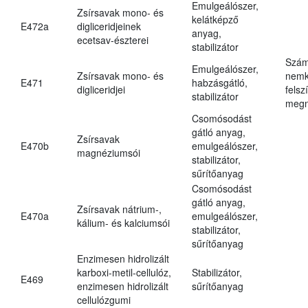
Emulgeálószer,
Zsírsavak mono- és
kelátképző
E472a
digliceridjeinek
anyag,
ecetsav-észterei
stabilizátor
Szám
Emulgeálószer,
Zsírsavak mono- és
nemk
E471
habzásgátló,
digliceridjei
felsz
stabilizátor
megn
Csomósodást
gátló anyag,
Zsírsavak
E470b
emulgeálószer,
magnéziumsói
stabilizátor,
sűrítőanyag
Csomósodást
gátló anyag,
Zsírsavak nátrium-,
E470a
emulgeálószer,
kálium- és kalciumsói
stabilizátor,
sűrítőanyag
Enzimesen hidrolizált
karboxi-metil-cellulóz,
Stabilizátor,
E469
enzimesen hidrolizált
sűrítőanyag
cellulózgumi