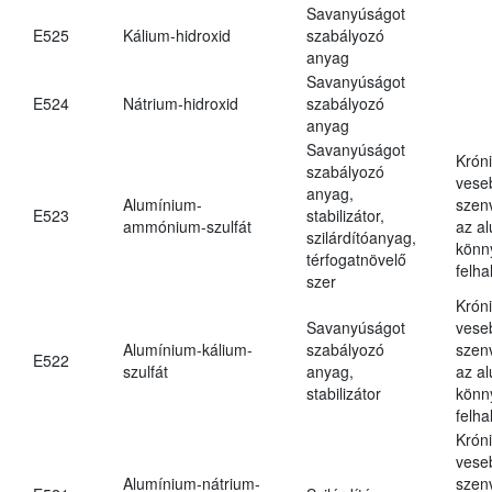
Savanyúságot
E525
Kálium-hidroxid
szabályozó
anyag
Savanyúságot
E524
Nátrium-hidroxid
szabályozó
anyag
Savanyúságot
Krón
szabályozó
vese
anyag,
Alumínium-
szen
E523
stabilizátor,
ammónium-szulfát
az a
szilárdítóanyag,
könn
térfogatnövelő
felh
szer
Krón
Savanyúságot
vese
Alumínium-kálium-
szabályozó
szen
E522
szulfát
anyag,
az a
stabilizátor
könn
felh
Krón
vese
Alumínium-nátrium-
szen