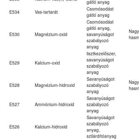
gátló anyag
Csomósodást
E534
Vas-tartarát
gátló anyag
Csomósodást
gátló anyag,
Nagy
E530
Magnézium-oxid
savanyúságot
hasm
szabályozó
anyag
lisztkezelőszer,
savanyúságot
E529
Kalcium-oxid
szabályozó
anyag
Savanyúságot
Nagy
E528
Magnézium-hidroxid
szabályozó
hasm
anyag
Savanyúságot
E527
Ammónium-hidroxid
szabályozó
anyag
Savanyúságot
szabályozó
E526
Kalcium-hidroxid
anyag,
szilárdítóanyag