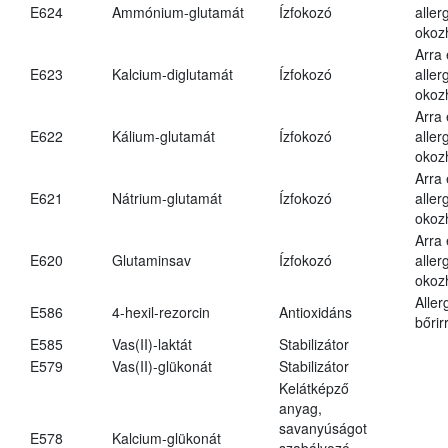
E624
Ammónium-glutamát
Ízfokozó
aller
okoz
Arra
E623
Kalcium-diglutamát
Ízfokozó
aller
okoz
Arra
E622
Kálium-glutamát
Ízfokozó
aller
okoz
Arra
E621
Nátrium-glutamát
Ízfokozó
aller
okoz
Arra
E620
Glutaminsav
Ízfokozó
aller
okoz
Aller
E586
4-hexil-rezorcin
Antioxidáns
bőrir
E585
Vas(II)-laktát
Stabilizátor
E579
Vas(II)-glükonát
Stabilizátor
Kelátképző
anyag,
savanyúságot
E578
Kalcium-glükonát
szabályozó