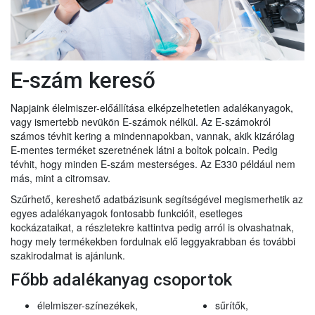
E-szám kereső
Napjaink élelmiszer-előállítása elképzelhetetlen adalékanyagok,
vagy ismertebb nevükön E-számok nélkül. Az E-számokról
számos tévhit kering a mindennapokban, vannak, akik kizárólag
E-mentes terméket szeretnének látni a boltok polcain. Pedig
tévhit, hogy minden E-szám mesterséges. Az E330 például nem
más, mint a citromsav.
Szűrhető, kereshető adatbázisunk segítségével megismerhetik az
egyes adalékanyagok fontosabb funkcióit, esetleges
kockázataikat, a részletekre kattintva pedig arról is olvashatnak,
hogy mely termékekben fordulnak elő leggyakrabban és további
szakirodalmat is ajánlunk.
Főbb adalékanyag csoportok
élelmiszer-színezékek,
sűrítők,