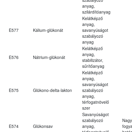
anyag,
szilárdítóanyag
Kelátképző
anyag,
E577
Kálium-glükonát
savanyúságot
szabályozó
anyag
Kelátképző
anyag,
E576
Nátrium-glükonát
stabilizátor,
sűrítőanyag
Kelátképző
anyag,
savanyúságot
E575
Glükono-delta-lakton
szabályozó
anyag,
térfogatnövelő
szer
Savanyúságot
szabályozó
Nagy
E574
Glükonsav
anyag,
fogy
térfogatnövelő
hatá