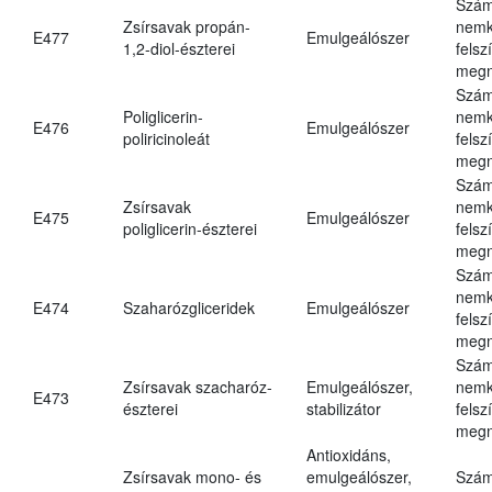
Szám
Zsírsavak propán-
nemk
E477
Emulgeálószer
1,2-diol-észterei
felsz
megn
Szám
Poliglicerin-
nemk
E476
Emulgeálószer
poliricinoleát
felsz
megn
Szám
Zsírsavak
nemk
E475
Emulgeálószer
poliglicerin-észterei
felsz
megn
Szám
nemk
E474
Szaharózgliceridek
Emulgeálószer
felsz
megn
Szám
Zsírsavak szacharóz-
Emulgeálószer,
nemk
E473
észterei
stabilizátor
felsz
megn
Antioxidáns,
Zsírsavak mono- és
emulgeálószer,
Szám