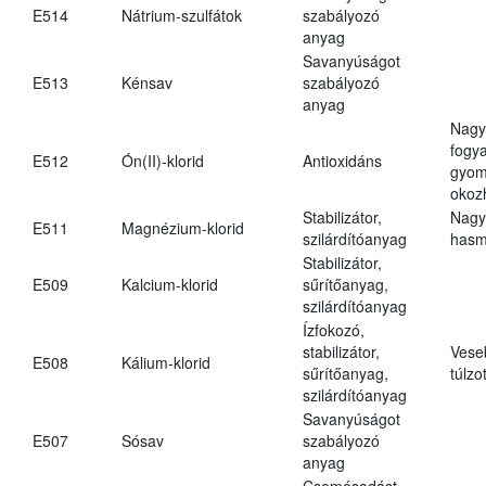
E514
Nátrium-szulfátok
szabályozó
anyag
Savanyúságot
E513
Kénsav
szabályozó
anyag
Nagy
fogy
E512
Ón(II)-klorid
Antioxidáns
gyom
okoz
Stabilizátor,
Nagy
E511
Magnézium-klorid
szilárdítóanyag
hasm
Stabilizátor,
E509
Kalcium-klorid
sűrítőanyag,
szilárdítóanyag
Ízfokozó,
stabilizátor,
Vese
E508
Kálium-klorid
sűrítőanyag,
túlzo
szilárdítóanyag
Savanyúságot
E507
Sósav
szabályozó
anyag
Csomósodást