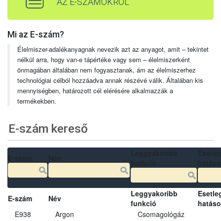
AZ E-SZÁMOKRÓL
Mi az E-szám?
Élelmiszer-adalékanyagnak nevezik azt az anyagot, amit – tekintet
nélkül arra, hogy van-e tápértéke vagy sem – élelmiszerként
önmagában általában nem fogyasztanak, ám az élelmiszerhez
technológiai célból hozzáadva annak részévé válik. Általában kis
mennyiségben, határozott cél elérésére alkalmazzák a
termékekben.
E-szám kereső
Leggyakoribb
Esetle
E-szám
Név
funkció
hatás
Leggyakoribb
Esetle
E-szám
Név
funkció
hatás
E938
Argon
Csomagológáz