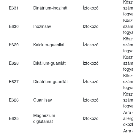
Kösz
E631
Dinátrium-inozinát
Ízfokozó
számá
fogya
Kösz
E630
Inozinsav
Ízfokozó
számá
fogya
Kösz
E629
Kalcium-guanilát
Ízfokozó
számá
fogya
Kösz
E628
Dikálium-guanilát
Ízfokozó
számá
fogya
Kösz
E627
Dinátrium-guanilát
Ízfokozó
számá
fogya
Kösz
E626
Guanilsav
Ízfokozó
számá
fogya
Arra
Magnézium-
E625
Ízfokozó
aller
diglutamát
okoz
Arra