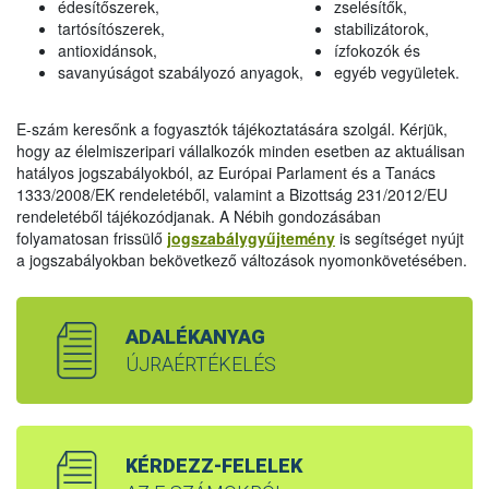
édesítőszerek,
zselésítők,
tartósítószerek,
stabilizátorok,
antioxidánsok,
ízfokozók és
savanyúságot szabályozó anyagok,
egyéb vegyületek.
E-szám keresőnk a fogyasztók tájékoztatására szolgál. Kérjük,
hogy az élelmiszeripari vállalkozók minden esetben az aktuálisan
hatályos jogszabályokból, az Európai Parlament és a Tanács
1333/2008/EK rendeletéből, valamint a Bizottság 231/2012/EU
rendeletéből tájékozódjanak. A Nébih gondozásában
folyamatosan frissülő
jogszabálygyűjtemény
is segítséget nyújt
a jogszabályokban bekövetkező változások nyomonkövetésében.
ADALÉKANYAG
ÚJRAÉRTÉKELÉS
KÉRDEZZ-FELELEK