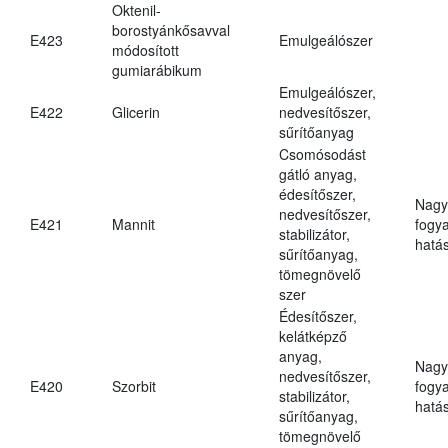
Oktenil-
borostyánkősavval
E423
Emulgeálószer
módosított
gumiarábikum
Emulgeálószer,
E422
Glicerin
nedvesítőszer,
sűrítőanyag
Csomósodást
gátló anyag,
édesítőszer,
Nagy
nedvesítőszer,
E421
Mannit
fogy
stabilizátor,
hatá
sűrítőanyag,
tömegnövelő
szer
Édesítőszer,
kelátképző
anyag,
Nagy
nedvesítőszer,
E420
Szorbit
fogy
stabilizátor,
hatá
sűrítőanyag,
tömegnövelő