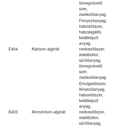
tömegnövelő
szer,
zselésítőanyag
Fényezőanyag,
habosítószer,
habzásgátló,
kelátképző
anyag,
E404
Kalcium-alginát
nedvesítőszer,
stabilizátor,
sűrítőanyag,
tömegnövelő
szer,
zselésítőanyag
Emulgeálószer,
fényezőanyag,
habosítószer,
kelátképző
anyag,
E403
Ammónium-alginát
nedvesítőszer,
stabilizátor,
sűrítőanyag,