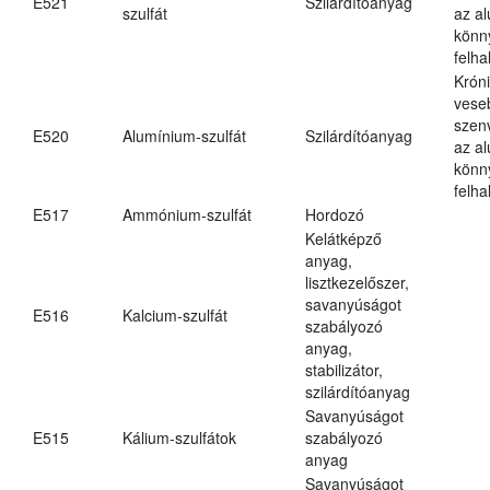
E521
Szilárdítóanyag
szulfát
az a
könn
felh
Krón
vese
szen
E520
Alumínium-szulfát
Szilárdítóanyag
az a
könn
felh
E517
Ammónium-szulfát
Hordozó
Kelátképző
anyag,
lisztkezelőszer,
savanyúságot
E516
Kalcium-szulfát
szabályozó
anyag,
stabilizátor,
szilárdítóanyag
Savanyúságot
E515
Kálium-szulfátok
szabályozó
anyag
Savanyúságot