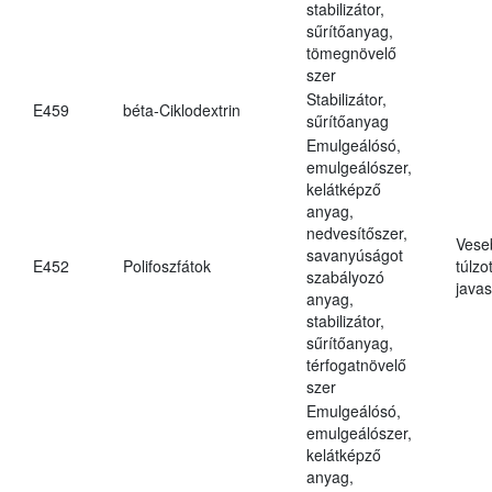
stabilizátor,
sűrítőanyag,
tömegnövelő
szer
Stabilizátor,
E459
béta-Ciklodextrin
sűrítőanyag
Emulgeálósó,
emulgeálószer,
kelátképző
anyag,
nedvesítőszer,
Vese
savanyúságot
E452
Polifoszfátok
túlzo
szabályozó
javas
anyag,
stabilizátor,
sűrítőanyag,
térfogatnövelő
szer
Emulgeálósó,
emulgeálószer,
kelátképző
anyag,