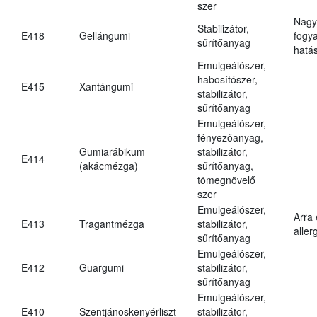
szer
Nagy
Stabilizátor,
E418
Gellángumi
fogy
sűrítőanyag
hatá
Emulgeálószer,
habosítószer,
E415
Xantángumi
stabilizátor,
sűrítőanyag
Emulgeálószer,
fényezőanyag,
Gumiarábikum
stabilizátor,
E414
(akácmézga)
sűrítőanyag,
tömegnövelő
szer
Emulgeálószer,
Arra
E413
Tragantmézga
stabilizátor,
aller
sűrítőanyag
Emulgeálószer,
E412
Guargumi
stabilizátor,
sűrítőanyag
Emulgeálószer,
E410
Szentjánoskenyérliszt
stabilizátor,