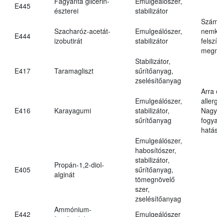
Fagyanta glicerin-
Emulgeálószer,
E445
észterei
stabilizátor
Szám
Szacharóz-acetát-
Emulgeálószer,
nemk
E444
izobutirát
stabilizátor
felsz
megn
Stabilizátor,
E417
Taramagliszt
sűrítőanyag,
zselésítőanyag
Arra
Emulgeálószer,
aller
E416
Karayagumi
stabilizátor,
Nagy
sűrítőanyag
fogy
hatá
Emulgeálószer,
habosítószer,
stabilizátor,
Propán-1,2-diol-
E405
sűrítőanyag,
alginát
tömegnövelő
szer,
zselésítőanyag
Ammónium-
E442
Emulgeálószer