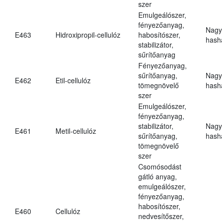
szer
Emulgeálószer,
fényezőanyag,
Nagy
E463
Hidroxipropil-cellulóz
habosítószer,
hasha
stabilizátor,
sűrítőanyag
Fényezőanyag,
sűrítőanyag,
Nagy
E462
Etil-cellulóz
tömegnövelő
hasha
szer
Emulgeálószer,
fényezőanyag,
stabilizátor,
Nagy
E461
Metil-cellulóz
sűrítőanyag,
hasha
tömegnövelő
szer
Csomósodást
gátló anyag,
emulgeálószer,
fényezőanyag,
habosítószer,
E460
Cellulóz
nedvesítőszer,