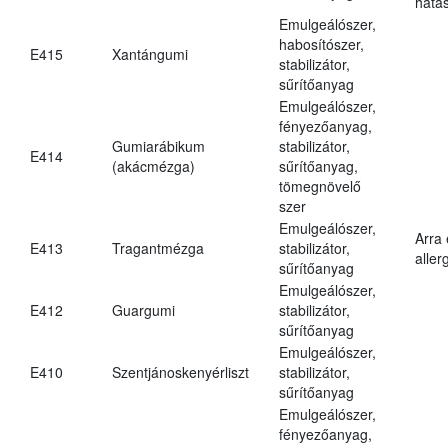
hatá
Emulgeálószer,
habosítószer,
E415
Xantángumi
stabilizátor,
sűrítőanyag
Emulgeálószer,
fényezőanyag,
Gumiarábikum
stabilizátor,
E414
(akácmézga)
sűrítőanyag,
tömegnövelő
szer
Emulgeálószer,
Arra
E413
Tragantmézga
stabilizátor,
aller
sűrítőanyag
Emulgeálószer,
E412
Guargumi
stabilizátor,
sűrítőanyag
Emulgeálószer,
E410
Szentjánoskenyérliszt
stabilizátor,
sűrítőanyag
Emulgeálószer,
fényezőanyag,