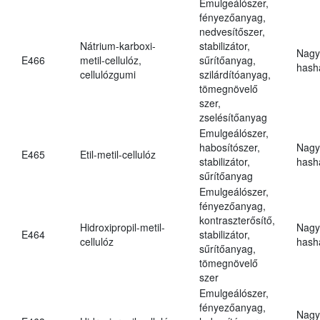
Emulgeálószer,
fényezőanyag,
nedvesítőszer,
Nátrium-karboxi-
stabilizátor,
Nagy
E466
metil-cellulóz,
sűrítőanyag,
hasha
cellulózgumi
szilárdítóanyag,
tömegnövelő
szer,
zselésítőanyag
Emulgeálószer,
habosítószer,
Nagy
E465
Etil-metil-cellulóz
stabilizátor,
hasha
sűrítőanyag
Emulgeálószer,
fényezőanyag,
kontraszterősítő,
Hidroxipropil-metil-
Nagy
E464
stabilizátor,
cellulóz
hasha
sűrítőanyag,
tömegnövelő
szer
Emulgeálószer,
fényezőanyag,
Nagy