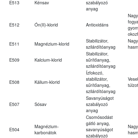
E513
Kénsav
szabályozó
anyag
Nagy
fogy
E512
Ón(II)-klorid
Antioxidáns
gyom
okoz
Stabilizátor,
Nagy
E511
Magnézium-klorid
szilárdítóanyag
hasm
Stabilizátor,
E509
Kalcium-klorid
sűrítőanyag,
szilárdítóanyag
Ízfokozó,
stabilizátor,
Vese
E508
Kálium-klorid
sűrítőanyag,
túlzo
szilárdítóanyag
Savanyúságot
E507
Sósav
szabályozó
anyag
Csomósodást
gátló anyag,
Magnézium-
Nagy
E504
savanyúságot
karbonátok
hasm
szabályozó