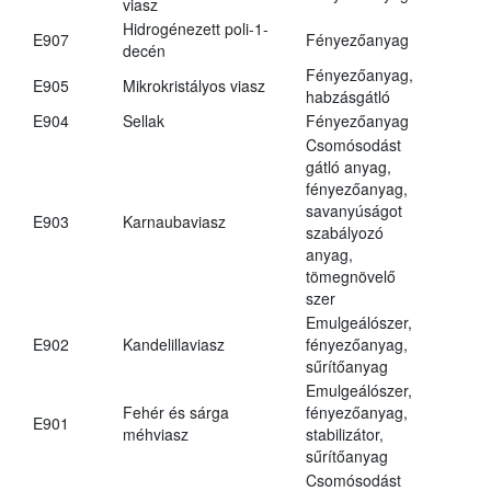
viasz
Hidrogénezett poli-1-
E907
Fényezőanyag
decén
Fényezőanyag,
E905
Mikrokristályos viasz
habzásgátló
E904
Sellak
Fényezőanyag
Csomósodást
gátló anyag,
fényezőanyag,
savanyúságot
E903
Karnaubaviasz
szabályozó
anyag,
tömegnövelő
szer
Emulgeálószer,
E902
Kandelillaviasz
fényezőanyag,
sűrítőanyag
Emulgeálószer,
Fehér és sárga
fényezőanyag,
E901
méhviasz
stabilizátor,
sűrítőanyag
Csomósodást