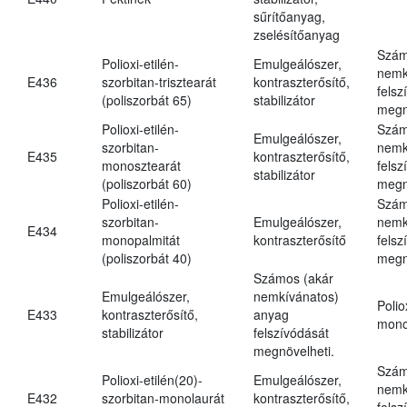
sűrítőanyag,
zselésítőanyag
Szám
Polioxi-etilén-
Emulgeálószer,
nemk
E436
szorbitan-trisztearát
kontraszterősítő,
felsz
(poliszorbát 65)
stabilizátor
megn
Polioxi-etilén-
Szám
Emulgeálószer,
szorbitan-
nemk
E435
kontraszterősítő,
monosztearát
felsz
stabilizátor
(poliszorbát 60)
megn
Polioxi-etilén-
Szám
szorbitan-
Emulgeálószer,
nemk
E434
monopalmitát
kontraszterősítő
felsz
(poliszorbát 40)
megn
Számos (akár
Emulgeálószer,
nemkívánatos)
Polio
E433
kontraszterősítő,
anyag
mono
stabilizátor
felszívódását
megnövelheti.
Szám
Polioxi-etilén(20)-
Emulgeálószer,
nemk
E432
szorbitan-monolaurát
kontraszterősítő,
felsz