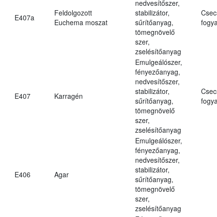
nedvesítőszer,
Feldolgozott
stabilizátor,
Csec
E407a
Euchema moszat
sűrítőanyag,
fogya
tömegnövelő
szer,
zselésítőanyag
Emulgeálószer,
fényezőanyag,
nedvesítőszer,
stabilizátor,
Csec
E407
Karragén
sűrítőanyag,
fogya
tömegnövelő
szer,
zselésítőanyag
Emulgeálószer,
fényezőanyag,
nedvesítőszer,
stabilizátor,
E406
Agar
sűrítőanyag,
tömegnövelő
szer,
zselésítőanyag