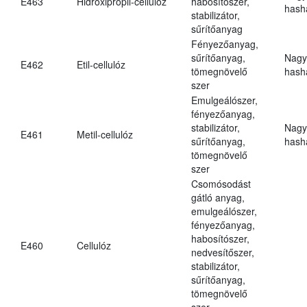
E463
Hidroxipropil-cellulóz
habosítószer,
hasha
stabilizátor,
sűrítőanyag
Fényezőanyag,
sűrítőanyag,
Nagy
E462
Etil-cellulóz
tömegnövelő
hasha
szer
Emulgeálószer,
fényezőanyag,
stabilizátor,
Nagy
E461
Metil-cellulóz
sűrítőanyag,
hasha
tömegnövelő
szer
Csomósodást
gátló anyag,
emulgeálószer,
fényezőanyag,
habosítószer,
E460
Cellulóz
nedvesítőszer,
stabilizátor,
sűrítőanyag,
tömegnövelő
szer