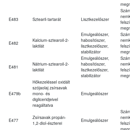
megn
Szám
nemk
E483
Sztearil-tartarát
Lisztkezelőszer
felsz
megn
Emulgeálószer,
Szám
Kalcium-sztearoil-2-
habosítószer,
nemk
E482
laktilát
lisztkezelőszer,
felsz
stabilizátor
megn
Emulgeálószer,
Szám
Nátrium-sztearoil-2-
habosítószer,
nemk
E481
laktilát
lisztkezelőszer,
felsz
stabilizátor
megn
Hőkezeléssel oxidált
szójaolaj zsírsavak
E479b
mono- és
Emulgeálószer
digliceridjeivel
reagáltatva
Szám
Zsírsavak propán-
nemk
E477
Emulgeálószer
1,2-diol-észterei
felsz
megn