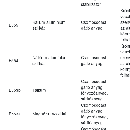
stabilizátor
Krón
vese
Kálium-alumínium-
Csomósodást
szen
E555
szilikát
gátló anyag
az a
könn
felh
Krón
vese
Nátrium-alumínium-
Csomósodást
szen
E554
szilikát
gátló anyag
az a
könn
felh
Csomósodást
gátló anyag,
E553b
Talkum
fényezőanyag,
sűrítőanyag
Csomósodást
gátló anyag,
E553a
Magnézium-szilikát
fényezőanyag,
sűrítőanyag
Csomósodást