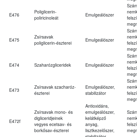
Szám
Poliglicerin-
nemk
E476
Emulgeálószer
poliricinoleát
felsz
megn
Szám
Zsírsavak
nemk
E475
Emulgeálószer
poliglicerin-észterei
felsz
megn
Szám
nemk
E474
Szaharózgliceridek
Emulgeálószer
felsz
megn
Szám
Zsírsavak szacharóz-
Emulgeálószer,
nemk
E473
észterei
stabilizátor
felsz
megn
Antioxidáns,
Zsírsavak mono- és
emulgeálószer,
Szám
digliceridjeinek
kelátképző
nemk
E472f
vegyes ecetsav- és
anyag,
felsz
borkősav-észterei
lisztkezelőszer,
megn
stabilizátor