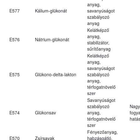
anyag,
E577
Kálium-glükonát
savanyúságot
szabályozó
anyag
Kelátképző
anyag,
E576
Nátrium-glükonát
stabilizátor,
sűrítőanyag
Kelátképző
anyag,
savanyúságot
E575
Glükono-delta-lakton
szabályozó
anyag,
térfogatnövelő
szer
Savanyúságot
szabályozó
Nagy
E574
Glükonsav
anyag,
fogy
térfogatnövelő
hatá
szer
Fényezőanyag,
E570
Zsírsavak
habzásgátló,