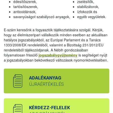
édesítőszerek,
zselésítők,
tartósítószerek,
stabilizátorok,
antioxidánsok,
ízfokozók és
savanyúságot szabályozó anyagok,
egyéb vegyületek.
E-szám keresőnk a fogyasztók tájékoztatására szolgál. Kérjük,
hogy az élelmiszeripari vállalkozók minden esetben az aktuálisan
hatályos jogszabályokból, az Európai Parlament és a Tanács
1333/2008/EK rendeletéből, valamint a Bizottság 231/2012/EU
rendeletéből tájékozódjanak. A Nébih gondozásában
folyamatosan frissülő
jogszabálygyűjtemény
is segítséget nyújt
a jogszabályokban bekövetkező változások nyomonkövetésében.
ADALÉKANYAG
ÚJRAÉRTÉKELÉS
KÉRDEZZ-FELELEK