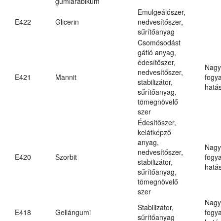
gumiarábikum
Emulgeálószer,
E422
Glicerin
nedvesítőszer,
sűrítőanyag
Csomósodást
gátló anyag,
édesítőszer,
Nagy
nedvesítőszer,
E421
Mannit
fogy
stabilizátor,
hatá
sűrítőanyag,
tömegnövelő
szer
Édesítőszer,
kelátképző
anyag,
Nagy
nedvesítőszer,
E420
Szorbit
fogy
stabilizátor,
hatá
sűrítőanyag,
tömegnövelő
szer
Nagy
Stabilizátor,
E418
Gellángumi
fogy
sűrítőanyag