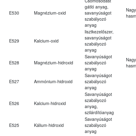
Csomósodást
gátló anyag,
Nagy
E530
Magnézium-oxid
savanyúságot
hasm
szabályozó
anyag
lisztkezelőszer,
savanyúságot
E529
Kalcium-oxid
szabályozó
anyag
Savanyúságot
Nagy
E528
Magnézium-hidroxid
szabályozó
hasm
anyag
Savanyúságot
E527
Ammónium-hidroxid
szabályozó
anyag
Savanyúságot
szabályozó
E526
Kalcium-hidroxid
anyag,
szilárdítóanyag
Savanyúságot
E525
Kálium-hidroxid
szabályozó
anyag