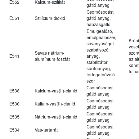
E552
Kalcium-szilikát
gátló anyag
Csomósodást
E551
Szilícium-dioxid
gátló anyag,
habzásgátló
Emulgeálósó,
emulgeálószer,
Krón
savanyúságot
vese
szabályozó
Savas nátrium-
szen
E541
anyag,
alumínium-foszfát
az a
stabilizátor,
könn
sűrítőanyag,
felh
térfogatnövelő
szer
Csomósodást
E538
Kalcium-vas(II)-cianid
gátló anyag
Csomósodást
E536
Kálium-vas(II)-cianid
gátló anyag
Csomósodást
E535
Nátrium-vas(II)-cianid
gátló anyag
Csomósodást
E534
Vas-tartarát
gátló anyag