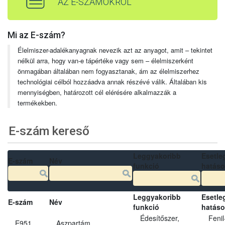
AZ E-SZÁMOKRÓL
Mi az E-szám?
Élelmiszer-adalékanyagnak nevezik azt az anyagot, amit – tekintet
nélkül arra, hogy van-e tápértéke vagy sem – élelmiszerként
önmagában általában nem fogyasztanak, ám az élelmiszerhez
technológiai célból hozzáadva annak részévé válik. Általában kis
mennyiségben, határozott cél elérésére alkalmazzák a
termékekben.
E-szám kereső
Leggyakoribb
Esetle
E-szám
Név
funkció
hatás
Leggyakoribb
Esetle
E-szám
Név
funkció
hatás
Édesítőszer,
Fenil
E951
Aszpartám