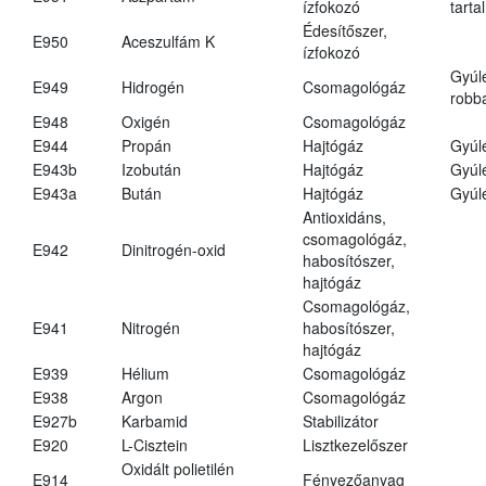
ízfokozó
tarta
Édesítőszer,
E950
Aceszulfám K
ízfokozó
Gyúl
E949
Hidrogén
Csomagológáz
robba
E948
Oxigén
Csomagológáz
E944
Propán
Hajtógáz
Gyúl
E943b
Izobután
Hajtógáz
Gyúl
E943a
Bután
Hajtógáz
Gyúl
Antioxidáns,
csomagológáz,
E942
Dinitrogén-oxid
habosítószer,
hajtógáz
Csomagológáz,
E941
Nitrogén
habosítószer,
hajtógáz
E939
Hélium
Csomagológáz
E938
Argon
Csomagológáz
E927b
Karbamid
Stabilizátor
E920
L-Cisztein
Lisztkezelőszer
Oxidált polietilén
E914
Fényezőanyag