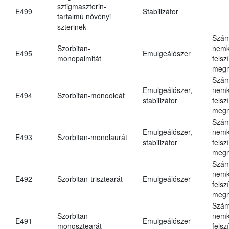
sztigmaszterin-
E499
Stabilizátor
tartalmú növényi
szterinek
Szám
Szorbitan-
nemk
E495
Emulgeálószer
monopalmitát
felsz
megn
Szám
Emulgeálószer,
nemk
E494
Szorbitan-monooleát
stabilizátor
felsz
megn
Szám
Emulgeálószer,
nemk
E493
Szorbitan-monolaurát
stabilizátor
felsz
megn
Szám
nemk
E492
Szorbitan-trisztearát
Emulgeálószer
felsz
megn
Szám
Szorbitan-
nemk
E491
Emulgeálószer
monosztearát
felsz