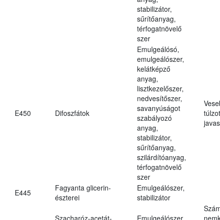
stabilizátor,
sűrítőanyag,
térfogatnövelő
szer
Emulgeálósó,
emulgeálószer,
kelátképző
anyag,
lisztkezelőszer,
nedvesítőszer,
Vese
savanyúságot
E450
Difoszfátok
túlzo
szabályozó
javas
anyag,
stabilizátor,
sűrítőanyag,
szilárdítóanyag,
térfogatnövelő
szer
Fagyanta glicerin-
Emulgeálószer,
E445
észterei
stabilizátor
Szám
Szacharóz-acetát-
Emulgeálószer,
nemk