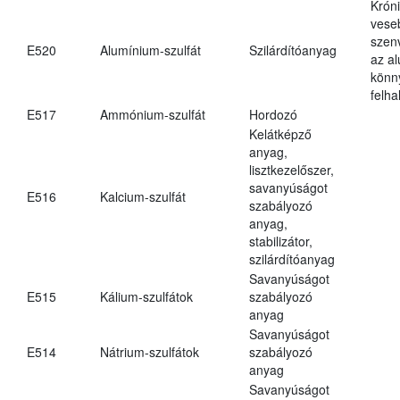
Krón
vese
szen
E520
Alumínium-szulfát
Szilárdítóanyag
az a
könn
felh
E517
Ammónium-szulfát
Hordozó
Kelátképző
anyag,
lisztkezelőszer,
savanyúságot
E516
Kalcium-szulfát
szabályozó
anyag,
stabilizátor,
szilárdítóanyag
Savanyúságot
E515
Kálium-szulfátok
szabályozó
anyag
Savanyúságot
E514
Nátrium-szulfátok
szabályozó
anyag
Savanyúságot