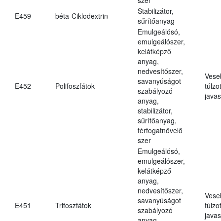
Stabilizátor,
E459
béta-Ciklodextrin
sűrítőanyag
Emulgeálósó,
emulgeálószer,
kelátképző
anyag,
nedvesítőszer,
Vese
savanyúságot
E452
Polifoszfátok
túlzo
szabályozó
javas
anyag,
stabilizátor,
sűrítőanyag,
térfogatnövelő
szer
Emulgeálósó,
emulgeálószer,
kelátképző
anyag,
nedvesítőszer,
Vese
savanyúságot
E451
Trifoszfátok
túlzo
szabályozó
javas
anyag,