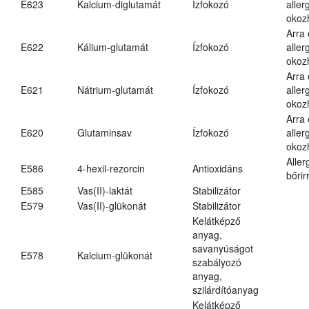
E623
Kalcium-diglutamát
Ízfokozó
aller
okoz
Arra
E622
Kálium-glutamát
Ízfokozó
aller
okoz
Arra
E621
Nátrium-glutamát
Ízfokozó
aller
okoz
Arra
E620
Glutaminsav
Ízfokozó
aller
okoz
Aller
E586
4-hexil-rezorcin
Antioxidáns
bőrir
E585
Vas(II)-laktát
Stabilizátor
E579
Vas(II)-glükonát
Stabilizátor
Kelátképző
anyag,
savanyúságot
E578
Kalcium-glükonát
szabályozó
anyag,
szilárdítóanyag
Kelátképző