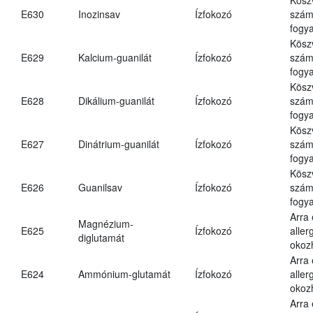
E630
Inozinsav
Ízfokozó
számá
fogya
Kösz
E629
Kalcium-guanilát
Ízfokozó
számá
fogya
Kösz
E628
Dikálium-guanilát
Ízfokozó
számá
fogya
Kösz
E627
Dinátrium-guanilát
Ízfokozó
számá
fogya
Kösz
E626
Guanilsav
Ízfokozó
számá
fogya
Arra
Magnézium-
E625
Ízfokozó
aller
diglutamát
okoz
Arra
E624
Ammónium-glutamát
Ízfokozó
aller
okoz
Arra