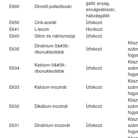
gátló anyag,
E900
Dimetil-polisziloxán
emulgeálószer,
habzásgátló
E650
Cink-acetát
Ízfokozó
E641
L-leucin
Hordozó
E640
Glicin és nátriumsója
Ízfokozó
Kösz
Dinátrium-5&#39;-
E635
Ízfokozó
számá
ribonukleotidok
fogya
Kösz
Kalcium-5&#39;-
E634
Ízfokozó
számá
ribonukleotidok
fogya
Kösz
E633
Kalcium-inozinát
Ízfokozó
számá
fogya
Kösz
E632
Dikálium-inozinát
Ízfokozó
számá
fogya
Kösz
E631
Dinátrium-inozinát
Ízfokozó
számá
fogya
Kösz