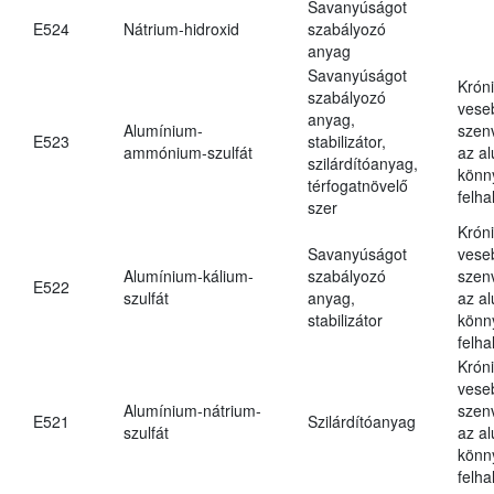
Savanyúságot
E524
Nátrium-hidroxid
szabályozó
anyag
Savanyúságot
Krón
szabályozó
vese
anyag,
Alumínium-
szen
E523
stabilizátor,
ammónium-szulfát
az a
szilárdítóanyag,
könn
térfogatnövelő
felh
szer
Krón
Savanyúságot
vese
Alumínium-kálium-
szabályozó
szen
E522
szulfát
anyag,
az a
stabilizátor
könn
felh
Krón
vese
Alumínium-nátrium-
szen
E521
Szilárdítóanyag
szulfát
az a
könn
felh