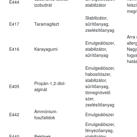
E444
izobutirát
stabilizátor
felsz
megn
Stabilizátor,
E417
Taramagliszt
sűrítőanyag,
zselésítőanyag
Arra
Emulgeálószer,
aller
E416
Karayagumi
stabilizátor,
Nagy
sűrítőanyag
fogy
hatá
Emulgeálószer,
habosítószer,
stabilizátor,
Propán-1,2-diol-
E405
sűrítőanyag,
alginát
tömegnövelő
szer,
zselésítőanyag
Ammónium-
E442
Emulgeálószer
foszfatidok
Emulgeálószer,
fényezőanyag,
E440
Pektinek
stabilizátor,