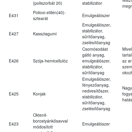
(poliszorbát 20)
stabilizátor
megn
Polioxi-etilén(40)-
E431
Emulgeálószer
sztearát
Emulgeálószer,
stabilizátor,
E427
Kassziagumi
sűrítőanyag,
zselésítőanyag
Csomósodást
Mive
gátló anyag,
tarta
E426
Szója-hemicellulóz
emulgeálószer,
az ar
stabilizátor,
szem
sűrítőanyag
okoz
Emulgeálószer,
fényezőanyag,
Nagy
nedvesítőszer,
E425
Konjak
fogy
stabilizátor,
hatá
sűrítőanyag,
zselésítőanyag
Oktenil-
borostyánkősavval
E423
Emulgeálószer
módosított