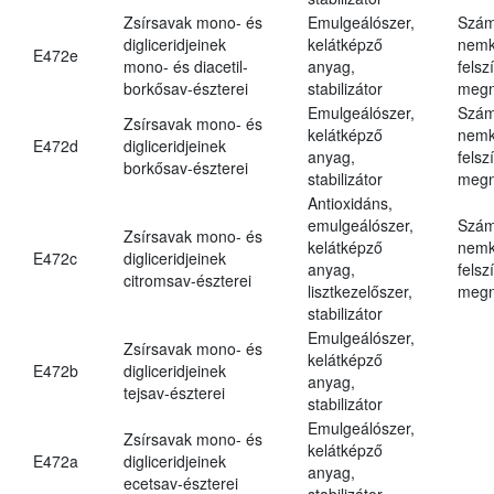
Zsírsavak mono- és
Emulgeálószer,
Szám
digliceridjeinek
kelátképző
nemk
E472e
mono- és diacetil-
anyag,
felsz
borkősav-észterei
stabilizátor
megn
Emulgeálószer,
Szám
Zsírsavak mono- és
kelátképző
nemk
E472d
digliceridjeinek
anyag,
felsz
borkősav-észterei
stabilizátor
megn
Antioxidáns,
emulgeálószer,
Szám
Zsírsavak mono- és
kelátképző
nemk
E472c
digliceridjeinek
anyag,
felsz
citromsav-észterei
lisztkezelőszer,
megn
stabilizátor
Emulgeálószer,
Zsírsavak mono- és
kelátképző
E472b
digliceridjeinek
anyag,
tejsav-észterei
stabilizátor
Emulgeálószer,
Zsírsavak mono- és
kelátképző
E472a
digliceridjeinek
anyag,
ecetsav-észterei
stabilizátor