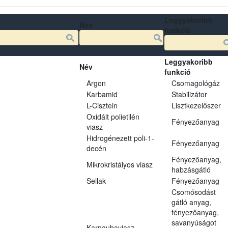
Leggyakoribb
Név
funkció
Leggyakoribb
Név
funkció
Argon
Csomagológáz
Karbamid
Stabilizátor
L-Cisztein
Lisztkezelőszer
Oxidált polietilén
Fényezőanyag
viasz
Hidrogénezett poli-1-
Fényezőanyag
decén
Fényezőanyag,
Mikrokristályos viasz
habzásgátló
Sellak
Fényezőanyag
Csomósodást
gátló anyag,
fényezőanyag,
savanyúságot
Karnaubaviasz