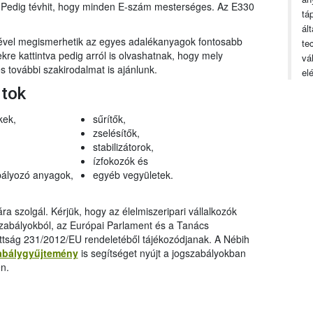
n. Pedig tévhit, hogy minden E-szám mesterséges. Az E330
tá
ál
gével megismerhetik az egyes adalékanyagok fontosabb
te
ekre kattintva pedig arról is olvashatnak, hogy mely
vá
 további szakirodalmat is ajánlunk.
el
rtok
kek,
sűrítők,
zselésítők,
stabilizátorok,
ízfokozók és
ályozó anyagok,
egyéb vegyületek.
a szolgál. Kérjük, hogy az élelmiszeripari vállalkozók
szabályokból, az Európai Parlament és a Tanács
ttság 231/2012/EU rendeletéből tájékozódjanak. A Nébih
abálygyűjtemény
is segítséget nyújt a jogszabályokban
n.