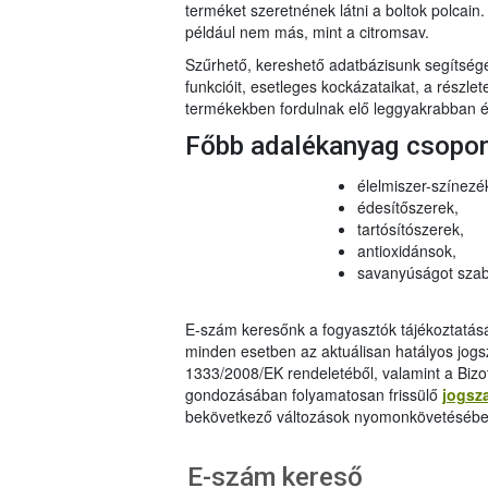
terméket szeretnének látni a boltok polcai
például nem más, mint a citromsav.
Szűrhető, kereshető adatbázisunk segítsé
funkcióit, esetleges kockázataikat, a részlet
termékekben fordulnak elő leggyakrabban és
Főbb adalékanyag csopo
élelmiszer-színezé
édesítőszerek,
tartósítószerek,
antioxidánsok,
savanyúságot szab
E-szám keresőnk a fogyasztók tájékoztatásár
minden esetben az aktuálisan hatályos jog
1333/2008/EK rendeletéből, valamint a Bizo
gondozásában folyamatosan frissülő
jogsz
bekövetkező változások nyomonkövetésébe
E-szám kereső