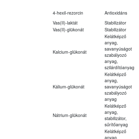
4-hexil-rezorcin
Antioxidáns
Vas(II)-laktát
Stabilizátor
Vas(II)-glükonát
Stabilizátor
Kelátképző
anyag,
savanyúságot
Kalcium-glükonát
szabályozó
anyag,
szilárdítóanyag
Kelátképző
anyag,
Kálium-glükonát
savanyúságot
szabályozó
anyag
Kelátképző
anyag,
Nátrium-glükonát
stabilizátor,
sűrítőanyag
Kelátképző
anyag,