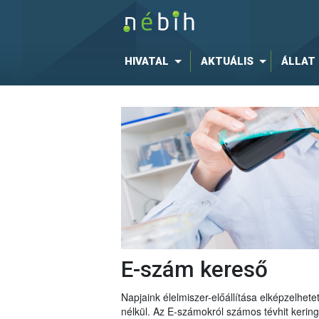
HIVATAL
AKTUÁLIS
ÁLLAT
E-szám kereső
Napjaink élelmiszer-előállítása elképzelhe
nélkül. Az E-számokról számos tévhit keri