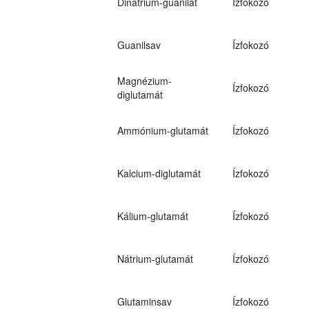
Dinátrium-guanilát
Ízfokozó
Guanilsav
Ízfokozó
Magnézium-
Ízfokozó
diglutamát
Ammónium-glutamát
Ízfokozó
Kalcium-diglutamát
Ízfokozó
Kálium-glutamát
Ízfokozó
Nátrium-glutamát
Ízfokozó
Glutaminsav
Ízfokozó