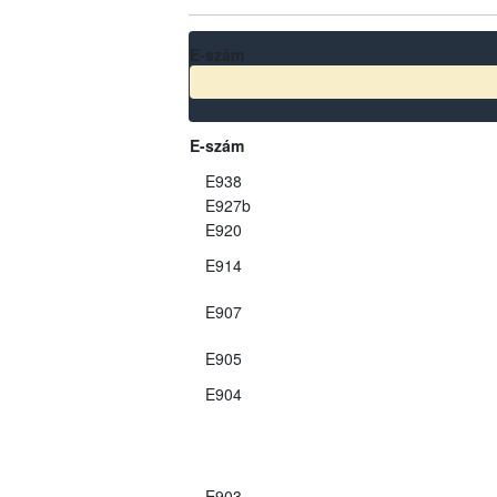
E-szám
E-szám
E938
E927b
E920
E914
E907
E905
E904
E903