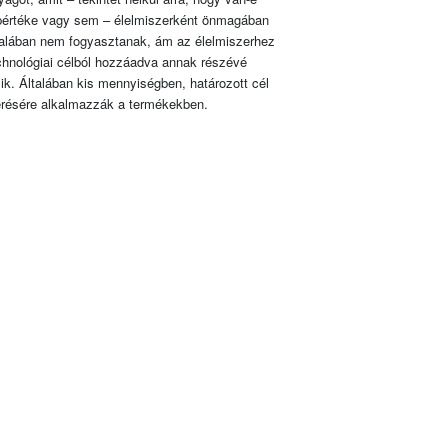
pértéke vagy sem – élelmiszerként önmagában
talában nem fogyasztanak, ám az élelmiszerhez
chnológiai célból hozzáadva annak részévé
lik. Általában kis mennyiségben, határozott cél
érésére alkalmazzák a termékekben.