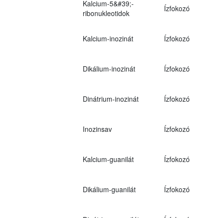
Kalcium-5&#39;-
Ízfokozó
ribonukleotidok
Kalcium-inozinát
Ízfokozó
Dikálium-inozinát
Ízfokozó
Dinátrium-inozinát
Ízfokozó
Inozinsav
Ízfokozó
Kalcium-guanilát
Ízfokozó
Dikálium-guanilát
Ízfokozó