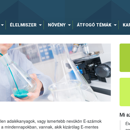
ÉLELMISZER
NÖVÉNY
ÁTFOGÓ TÉMÁK
KA
Mi a
tetlen adalékanyagok, vagy ismertebb nevükön E-számok
Él
ng a mindennapokban, vannak, akik kizárólag E-mentes
an