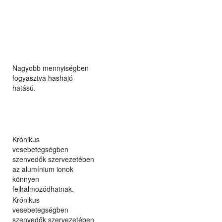
Nagyobb mennyiségben
fogyasztva hashajó
hatású.
Krónikus
vesebetegségben
szenvedők szervezetében
az alumínium ionok
könnyen
felhalmozódhatnak.
Krónikus
vesebetegségben
szenvedők szervezetében