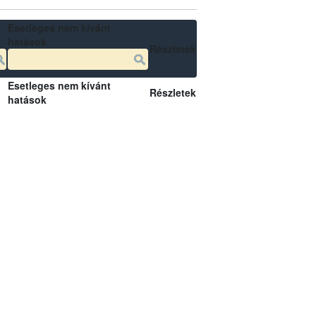
Esetleges nem kívánt
hatások
Részletek
Esetleges nem kívánt
Részletek
hatások