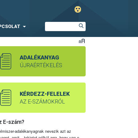
PCSOLAT
ADALÉKANYAG
ÚJRAÉRTÉKELÉS
KÉRDEZZ-FELELEK
AZ E-SZÁMOKRÓL
z E-szám?
elmiszer-adalékanyagnak nevezik azt az
yagot, amit – tekintet nélkül arra, hogy van-e