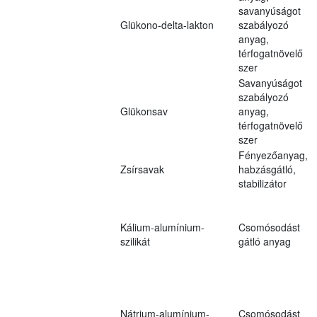
savanyúságot
Glükono-delta-lakton
szabályozó
anyag,
térfogatnövelő
szer
Savanyúságot
szabályozó
Glükonsav
anyag,
térfogatnövelő
szer
Fényezőanyag,
Zsírsavak
habzásgátló,
stabilizátor
Kálium-alumínium-
Csomósodást
szilikát
gátló anyag
Nátrium-alumínium-
Csomósodást