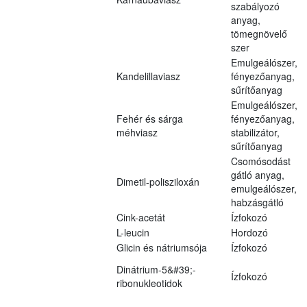
szabályozó
anyag,
tömegnövelő
szer
Emulgeálószer,
Kandelillaviasz
fényezőanyag,
sűrítőanyag
Emulgeálószer,
Fehér és sárga
fényezőanyag,
méhviasz
stabilizátor,
sűrítőanyag
Csomósodást
gátló anyag,
Dimetil-polisziloxán
emulgeálószer,
habzásgátló
Cink-acetát
Ízfokozó
L-leucin
Hordozó
Glicin és nátriumsója
Ízfokozó
Dinátrium-5&#39;-
Ízfokozó
ribonukleotidok