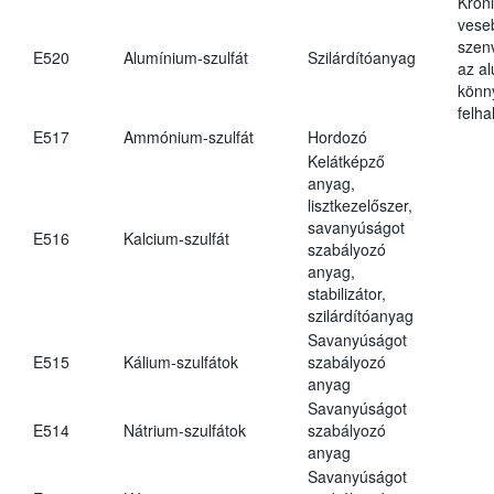
Krón
vese
szen
E520
Alumínium-szulfát
Szilárdítóanyag
az a
könn
felh
E517
Ammónium-szulfát
Hordozó
Kelátképző
anyag,
lisztkezelőszer,
savanyúságot
E516
Kalcium-szulfát
szabályozó
anyag,
stabilizátor,
szilárdítóanyag
Savanyúságot
E515
Kálium-szulfátok
szabályozó
anyag
Savanyúságot
E514
Nátrium-szulfátok
szabályozó
anyag
Savanyúságot