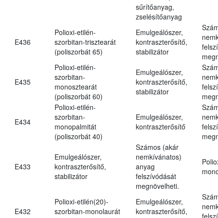
sűrítőanyag,
zselésítőanyag
Szám
Polioxi-etilén-
Emulgeálószer,
nemk
E436
szorbitan-trisztearát
kontraszterősítő,
felsz
(poliszorbát 65)
stabilizátor
megn
Polioxi-etilén-
Szám
Emulgeálószer,
szorbitan-
nemk
E435
kontraszterősítő,
monosztearát
felsz
stabilizátor
(poliszorbát 60)
megn
Polioxi-etilén-
Szám
szorbitan-
Emulgeálószer,
nemk
E434
monopalmitát
kontraszterősítő
felsz
(poliszorbát 40)
megn
Számos (akár
Emulgeálószer,
nemkívánatos)
Polio
E433
kontraszterősítő,
anyag
mono
stabilizátor
felszívódását
megnövelheti.
Szám
Polioxi-etilén(20)-
Emulgeálószer,
nemk
E432
szorbitan-monolaurát
kontraszterősítő,
felsz