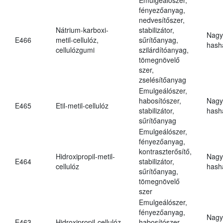
fényezőanyag,
nedvesítőszer,
Nátrium-karboxi-
stabilizátor,
Nagy
E466
metil-cellulóz,
sűrítőanyag,
hasha
cellulózgumi
szilárdítóanyag,
tömegnövelő
szer,
zselésítőanyag
Emulgeálószer,
habosítószer,
Nagy
E465
Etil-metil-cellulóz
stabilizátor,
hasha
sűrítőanyag
Emulgeálószer,
fényezőanyag,
kontraszterősítő,
Hidroxipropil-metil-
Nagy
E464
stabilizátor,
cellulóz
hasha
sűrítőanyag,
tömegnövelő
szer
Emulgeálószer,
fényezőanyag,
Nagy
E463
Hidroxipropil-cellulóz
habosítószer,