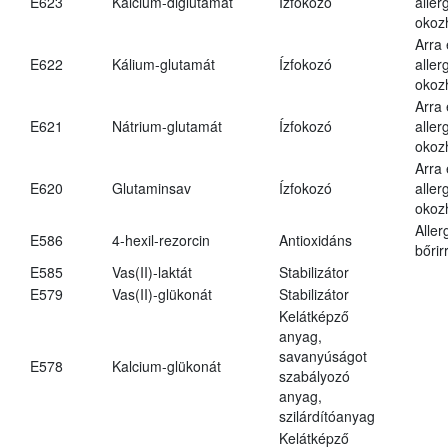
E623
Kalcium-diglutamát
Ízfokozó
aller
okoz
Arra
E622
Kálium-glutamát
Ízfokozó
aller
okoz
Arra
E621
Nátrium-glutamát
Ízfokozó
aller
okoz
Arra
E620
Glutaminsav
Ízfokozó
aller
okoz
Aller
E586
4-hexil-rezorcin
Antioxidáns
bőrir
E585
Vas(II)-laktát
Stabilizátor
E579
Vas(II)-glükonát
Stabilizátor
Kelátképző
anyag,
savanyúságot
E578
Kalcium-glükonát
szabályozó
anyag,
szilárdítóanyag
Kelátképző