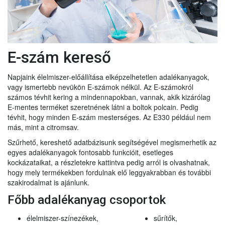
E-szám kereső
Napjaink élelmiszer-előállítása elképzelhetetlen adalékanyagok,
vagy ismertebb nevükön E-számok nélkül. Az E-számokról
számos tévhit kering a mindennapokban, vannak, akik kizárólag
E-mentes terméket szeretnének látni a boltok polcain. Pedig
tévhit, hogy minden E-szám mesterséges. Az E330 például nem
más, mint a citromsav.
Szűrhető, kereshető adatbázisunk segítségével megismerhetik az
egyes adalékanyagok fontosabb funkcióit, esetleges
kockázataikat, a részletekre kattintva pedig arról is olvashatnak,
hogy mely termékekben fordulnak elő leggyakrabban és további
szakirodalmat is ajánlunk.
Főbb adalékanyag csoportok
élelmiszer-színezékek,
sűrítők,