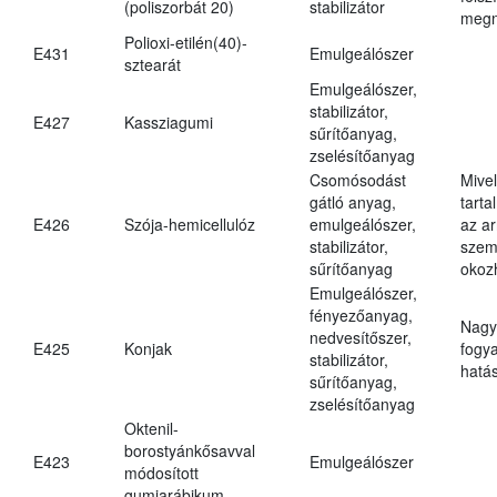
(poliszorbát 20)
stabilizátor
megn
Polioxi-etilén(40)-
E431
Emulgeálószer
sztearát
Emulgeálószer,
stabilizátor,
E427
Kassziagumi
sűrítőanyag,
zselésítőanyag
Csomósodást
Mive
gátló anyag,
tarta
E426
Szója-hemicellulóz
emulgeálószer,
az ar
stabilizátor,
szem
sűrítőanyag
okoz
Emulgeálószer,
fényezőanyag,
Nagy
nedvesítőszer,
E425
Konjak
fogy
stabilizátor,
hatá
sűrítőanyag,
zselésítőanyag
Oktenil-
borostyánkősavval
E423
Emulgeálószer
módosított
gumiarábikum