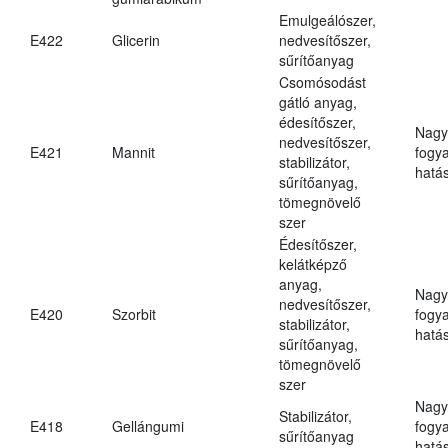
Emulgeálószer,
E422
Glicerin
nedvesítőszer,
sűrítőanyag
Csomósodást
gátló anyag,
édesítőszer,
Nagy
nedvesítőszer,
E421
Mannit
fogy
stabilizátor,
hatá
sűrítőanyag,
tömegnövelő
szer
Édesítőszer,
kelátképző
anyag,
Nagy
nedvesítőszer,
E420
Szorbit
fogy
stabilizátor,
hatá
sűrítőanyag,
tömegnövelő
szer
Nagy
Stabilizátor,
E418
Gellángumi
fogy
sűrítőanyag
hatá