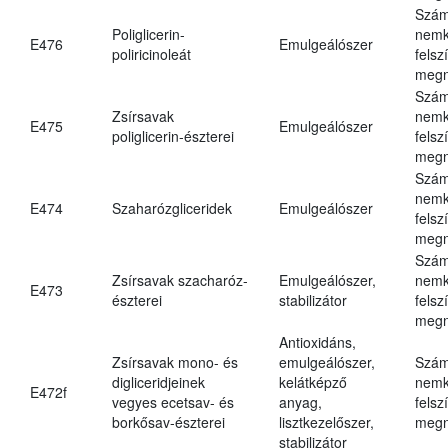
Szám
Poliglicerin-
nemk
E476
Emulgeálószer
poliricinoleát
felsz
megn
Szám
Zsírsavak
nemk
E475
Emulgeálószer
poliglicerin-észterei
felsz
megn
Szám
nemk
E474
Szaharózgliceridek
Emulgeálószer
felsz
megn
Szám
Zsírsavak szacharóz-
Emulgeálószer,
nemk
E473
észterei
stabilizátor
felsz
megn
Antioxidáns,
Zsírsavak mono- és
emulgeálószer,
Szám
digliceridjeinek
kelátképző
nemk
E472f
vegyes ecetsav- és
anyag,
felsz
borkősav-észterei
lisztkezelőszer,
megn
stabilizátor