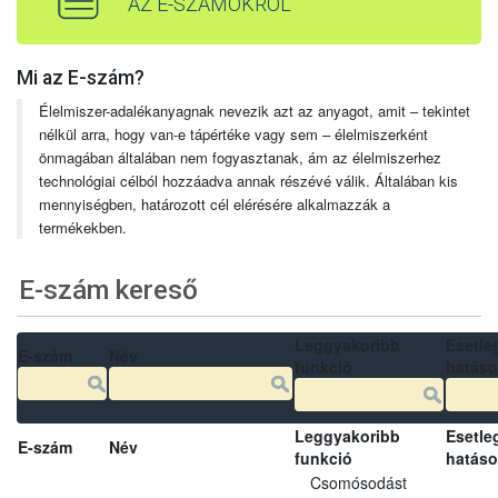
AZ E-SZÁMOKRÓL
Mi az E-szám?
Élelmiszer-adalékanyagnak nevezik azt az anyagot, amit – tekintet
nélkül arra, hogy van-e tápértéke vagy sem – élelmiszerként
önmagában általában nem fogyasztanak, ám az élelmiszerhez
technológiai célból hozzáadva annak részévé válik. Általában kis
mennyiségben, határozott cél elérésére alkalmazzák a
termékekben.
E-szám kereső
Leggyakoribb
Esetle
E-szám
Név
funkció
hatás
Leggyakoribb
Esetle
E-szám
Név
funkció
hatás
Csomósodást