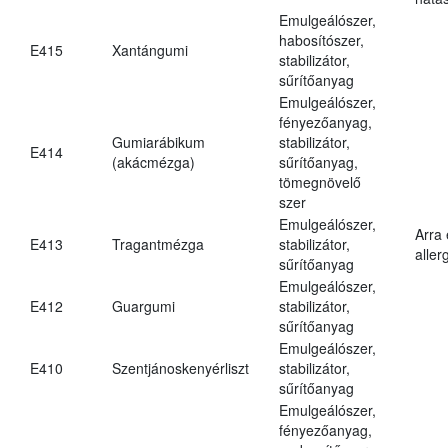
Emulgeálószer,
habosítószer,
E415
Xantángumi
stabilizátor,
sűrítőanyag
Emulgeálószer,
fényezőanyag,
Gumiarábikum
stabilizátor,
E414
(akácmézga)
sűrítőanyag,
tömegnövelő
szer
Emulgeálószer,
Arra
E413
Tragantmézga
stabilizátor,
aller
sűrítőanyag
Emulgeálószer,
E412
Guargumi
stabilizátor,
sűrítőanyag
Emulgeálószer,
E410
Szentjánoskenyérliszt
stabilizátor,
sűrítőanyag
Emulgeálószer,
fényezőanyag,