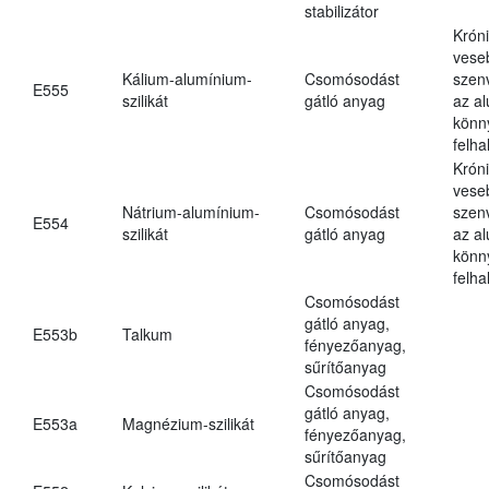
stabilizátor
Krón
vese
Kálium-alumínium-
Csomósodást
szen
E555
szilikát
gátló anyag
az a
könn
felh
Krón
vese
Nátrium-alumínium-
Csomósodást
szen
E554
szilikát
gátló anyag
az a
könn
felh
Csomósodást
gátló anyag,
E553b
Talkum
fényezőanyag,
sűrítőanyag
Csomósodást
gátló anyag,
E553a
Magnézium-szilikát
fényezőanyag,
sűrítőanyag
Csomósodást