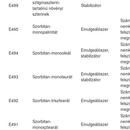
sztigmaszterin-
E499
Stabilizátor
tartalmú növényi
szterinek
Szám
Szorbitan-
nemk
E495
Emulgeálószer
monopalmitát
felsz
megn
Szám
Emulgeálószer,
nemk
E494
Szorbitan-monooleát
stabilizátor
felsz
megn
Szám
Emulgeálószer,
nemk
E493
Szorbitan-monolaurát
stabilizátor
felsz
megn
Szám
nemk
E492
Szorbitan-trisztearát
Emulgeálószer
felsz
megn
Szám
Szorbitan-
nemk
E491
Emulgeálószer
monosztearát
felsz