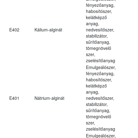
fényezőanyag,
habosítószer,
kelátképző
anyag,
E402
Kálium-alginát
nedvesítőszer,
stabilizátor,
sűrítőanyag,
tömegnövelő
szer,
zselésítőanyag
Emulgeálószer,
fényezőanyag,
habosítószer,
kelátképző
anyag,
E401
Nátrium-alginát
nedvesítőszer,
stabilizátor,
sűrítőanyag,
tömegnövelő
szer,
zselésítőanyag
Emulgeálószer,