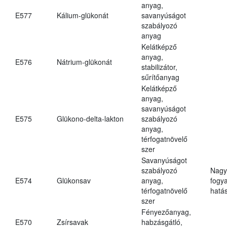
anyag,
E577
Kálium-glükonát
savanyúságot
szabályozó
anyag
Kelátképző
anyag,
E576
Nátrium-glükonát
stabilizátor,
sűrítőanyag
Kelátképző
anyag,
savanyúságot
E575
Glükono-delta-lakton
szabályozó
anyag,
térfogatnövelő
szer
Savanyúságot
szabályozó
Nagy
E574
Glükonsav
anyag,
fogy
térfogatnövelő
hatá
szer
Fényezőanyag,
E570
Zsírsavak
habzásgátló,