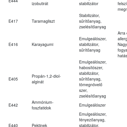
E444
izobutirát
stabilizátor
felsz
megn
Stabilizátor,
E417
Taramagliszt
sűrítőanyag,
zselésítőanyag
Arra
Emulgeálószer,
aller
E416
Karayagumi
stabilizátor,
Nagy
sűrítőanyag
fogy
hatá
Emulgeálószer,
habosítószer,
stabilizátor,
Propán-1,2-diol-
E405
sűrítőanyag,
alginát
tömegnövelő
szer,
zselésítőanyag
Ammónium-
E442
Emulgeálószer
foszfatidok
Emulgeálószer,
fényezőanyag,
E440
Pektinek
stabilizátor,