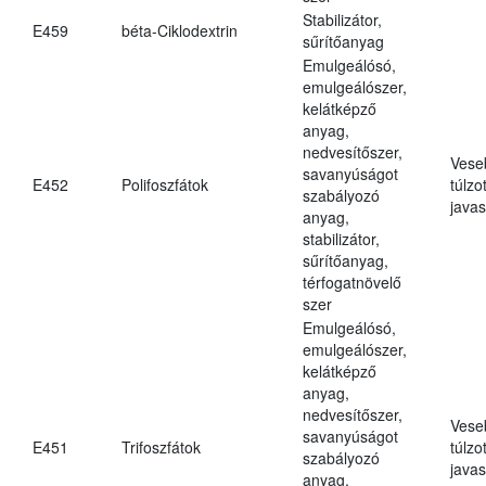
Stabilizátor,
E459
béta-Ciklodextrin
sűrítőanyag
Emulgeálósó,
emulgeálószer,
kelátképző
anyag,
nedvesítőszer,
Vese
savanyúságot
E452
Polifoszfátok
túlzo
szabályozó
javas
anyag,
stabilizátor,
sűrítőanyag,
térfogatnövelő
szer
Emulgeálósó,
emulgeálószer,
kelátképző
anyag,
nedvesítőszer,
Vese
savanyúságot
E451
Trifoszfátok
túlzo
szabályozó
javas
anyag,