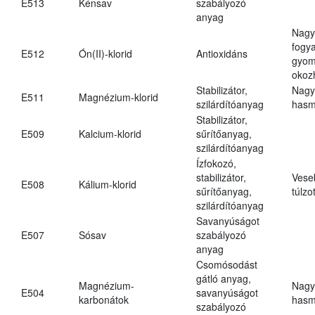
E513
Kénsav
szabályozó
anyag
Nagy
fogy
E512
Ón(II)-klorid
Antioxidáns
gyom
okoz
Stabilizátor,
Nagy
E511
Magnézium-klorid
szilárdítóanyag
hasm
Stabilizátor,
E509
Kalcium-klorid
sűrítőanyag,
szilárdítóanyag
Ízfokozó,
stabilizátor,
Vese
E508
Kálium-klorid
sűrítőanyag,
túlzo
szilárdítóanyag
Savanyúságot
E507
Sósav
szabályozó
anyag
Csomósodást
gátló anyag,
Magnézium-
Nagy
E504
savanyúságot
karbonátok
hasm
szabályozó