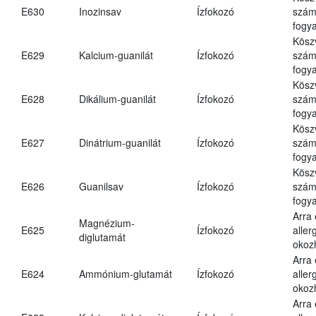
E630
Inozinsav
Ízfokozó
számá
fogya
Kösz
E629
Kalcium-guanilát
Ízfokozó
számá
fogya
Kösz
E628
Dikálium-guanilát
Ízfokozó
számá
fogya
Kösz
E627
Dinátrium-guanilát
Ízfokozó
számá
fogya
Kösz
E626
Guanilsav
Ízfokozó
számá
fogya
Arra
Magnézium-
E625
Ízfokozó
aller
diglutamát
okoz
Arra
E624
Ammónium-glutamát
Ízfokozó
aller
okoz
Arra