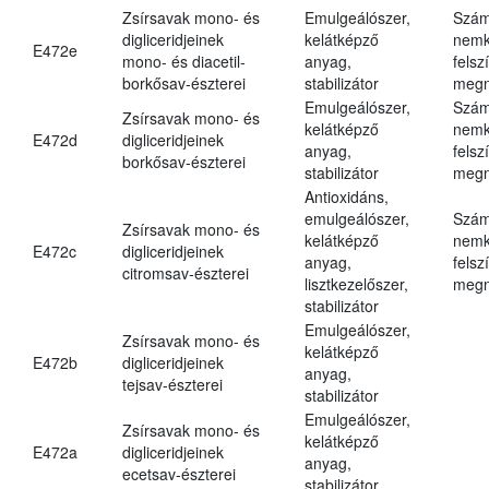
Zsírsavak mono- és
Emulgeálószer,
Szám
digliceridjeinek
kelátképző
nemk
E472e
mono- és diacetil-
anyag,
felsz
borkősav-észterei
stabilizátor
megn
Emulgeálószer,
Szám
Zsírsavak mono- és
kelátképző
nemk
E472d
digliceridjeinek
anyag,
felsz
borkősav-észterei
stabilizátor
megn
Antioxidáns,
emulgeálószer,
Szám
Zsírsavak mono- és
kelátképző
nemk
E472c
digliceridjeinek
anyag,
felsz
citromsav-észterei
lisztkezelőszer,
megn
stabilizátor
Emulgeálószer,
Zsírsavak mono- és
kelátképző
E472b
digliceridjeinek
anyag,
tejsav-észterei
stabilizátor
Emulgeálószer,
Zsírsavak mono- és
kelátképző
E472a
digliceridjeinek
anyag,
ecetsav-észterei
stabilizátor