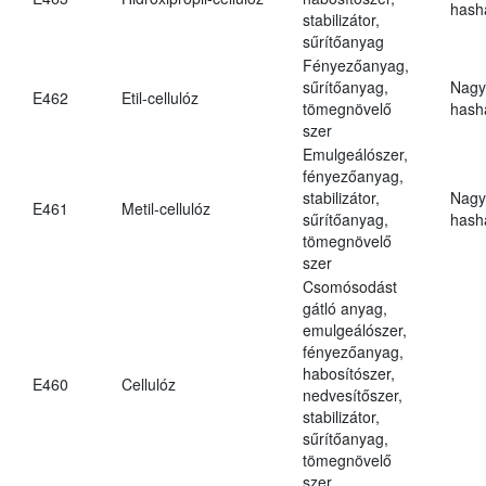
hasha
stabilizátor,
sűrítőanyag
Fényezőanyag,
sűrítőanyag,
Nagy
E462
Etil-cellulóz
tömegnövelő
hasha
szer
Emulgeálószer,
fényezőanyag,
stabilizátor,
Nagy
E461
Metil-cellulóz
sűrítőanyag,
hasha
tömegnövelő
szer
Csomósodást
gátló anyag,
emulgeálószer,
fényezőanyag,
habosítószer,
E460
Cellulóz
nedvesítőszer,
stabilizátor,
sűrítőanyag,
tömegnövelő
szer