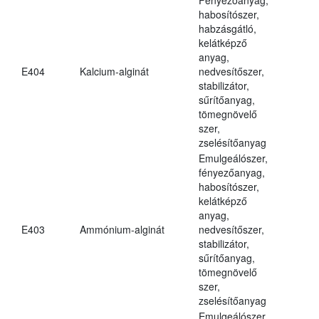
habosítószer,
habzásgátló,
kelátképző
anyag,
E404
Kalcium-alginát
nedvesítőszer,
stabilizátor,
sűrítőanyag,
tömegnövelő
szer,
zselésítőanyag
Emulgeálószer,
fényezőanyag,
habosítószer,
kelátképző
anyag,
E403
Ammónium-alginát
nedvesítőszer,
stabilizátor,
sűrítőanyag,
tömegnövelő
szer,
zselésítőanyag
Emulgeálószer,