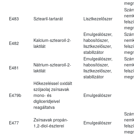
megn
Szám
nemk
E483
Sztearil-tartarát
Lisztkezelőszer
felsz
megn
Emulgeálószer,
Szám
Kalcium-sztearoil-2-
habosítószer,
nemk
E482
laktilát
lisztkezelőszer,
felsz
stabilizátor
megn
Emulgeálószer,
Szám
Nátrium-sztearoil-2-
habosítószer,
nemk
E481
laktilát
lisztkezelőszer,
felsz
stabilizátor
megn
Hőkezeléssel oxidált
szójaolaj zsírsavak
E479b
mono- és
Emulgeálószer
digliceridjeivel
reagáltatva
Szám
Zsírsavak propán-
nemk
E477
Emulgeálószer
1,2-diol-észterei
felsz
megn