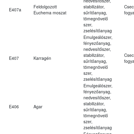
nedvesítőszer,
Feldolgozott
stabilizátor,
Csec
E407a
Euchema moszat
sűrítőanyag,
fogya
tömegnövelő
szer,
zselésítőanyag
Emulgeálószer,
fényezőanyag,
nedvesítőszer,
stabilizátor,
Csec
E407
Karragén
sűrítőanyag,
fogya
tömegnövelő
szer,
zselésítőanyag
Emulgeálószer,
fényezőanyag,
nedvesítőszer,
stabilizátor,
E406
Agar
sűrítőanyag,
tömegnövelő
szer,
zselésítőanyag
Fényezőanyag,