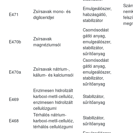
Szám
Emulgeálószer,
Zsírsavak mono- és
nemk
E471
habzásgátló,
digliceridjei
felsz
stabilizátor
megn
Csomósodást
gátló anyag,
Zsírsavak
E470b
emulgeálószer,
magnéziumsói
stabilizátor,
sűrítőanyag
Csomósodást
gátló anyag,
Zsírsavak nátrium-,
E470a
emulgeálószer,
kálium- és kalciumsói
stabilizátor,
sűrítőanyag
Enzimesen hidrolizált
karboxi-metil-cellulóz,
Stabilizátor,
E469
enzimesen hidrolizált
sűrítőanyag
cellulózgumi
Térhálós nátrium-
Stabilizátor,
E468
karboxi-metil-cellulóz,
sűrítőanyag
térhálós cellulózgumi
Emulgeálószer,