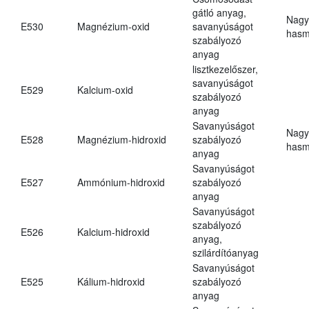
gátló anyag,
Nagy
E530
Magnézium-oxid
savanyúságot
hasm
szabályozó
anyag
lisztkezelőszer,
savanyúságot
E529
Kalcium-oxid
szabályozó
anyag
Savanyúságot
Nagy
E528
Magnézium-hidroxid
szabályozó
hasm
anyag
Savanyúságot
E527
Ammónium-hidroxid
szabályozó
anyag
Savanyúságot
szabályozó
E526
Kalcium-hidroxid
anyag,
szilárdítóanyag
Savanyúságot
E525
Kálium-hidroxid
szabályozó
anyag