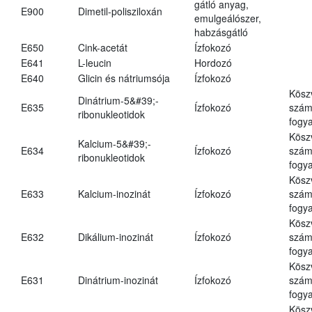
gátló anyag,
E900
Dimetil-polisziloxán
emulgeálószer,
habzásgátló
E650
Cink-acetát
Ízfokozó
E641
L-leucin
Hordozó
E640
Glicin és nátriumsója
Ízfokozó
Kösz
Dinátrium-5&#39;-
E635
Ízfokozó
számá
ribonukleotidok
fogya
Kösz
Kalcium-5&#39;-
E634
Ízfokozó
számá
ribonukleotidok
fogya
Kösz
E633
Kalcium-inozinát
Ízfokozó
számá
fogya
Kösz
E632
Dikálium-inozinát
Ízfokozó
számá
fogya
Kösz
E631
Dinátrium-inozinát
Ízfokozó
számá
fogya
Kösz