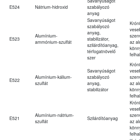
Savanyúságot
E524
Nátrium-hidroxid
szabályozó
anyag
Savanyúságot
Krón
szabályozó
vese
anyag,
Alumínium-
szen
E523
stabilizátor,
ammónium-szulfát
az a
szilárdítóanyag,
könn
térfogatnövelő
felh
szer
Krón
Savanyúságot
vese
Alumínium-kálium-
szabályozó
szen
E522
szulfát
anyag,
az a
stabilizátor
könn
felh
Krón
vese
Alumínium-nátrium-
szen
E521
Szilárdítóanyag
szulfát
az a
könn
felh