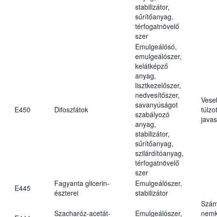
stabilizátor,
sűrítőanyag,
térfogatnövelő
szer
Emulgeálósó,
emulgeálószer,
kelátképző
anyag,
lisztkezelőszer,
nedvesítőszer,
Vese
savanyúságot
E450
Difoszfátok
túlzo
szabályozó
javas
anyag,
stabilizátor,
sűrítőanyag,
szilárdítóanyag,
térfogatnövelő
szer
Fagyanta glicerin-
Emulgeálószer,
E445
észterei
stabilizátor
Szám
Szacharóz-acetát-
Emulgeálószer,
nemk