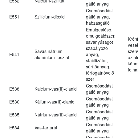
E552
Kalcium-szilikát
gátló anyag
Csomósodást
E551
Szilícium-dioxid
gátló anyag,
habzásgátló
Emulgeálósó,
emulgeálószer,
Krón
savanyúságot
vese
szabályozó
Savas nátrium-
szen
E541
anyag,
alumínium-foszfát
az a
stabilizátor,
könn
sűrítőanyag,
felh
térfogatnövelő
szer
Csomósodást
E538
Kalcium-vas(II)-cianid
gátló anyag
Csomósodást
E536
Kálium-vas(II)-cianid
gátló anyag
Csomósodást
E535
Nátrium-vas(II)-cianid
gátló anyag
Csomósodást
E534
Vas-tartarát
gátló anyag
Csomósodást