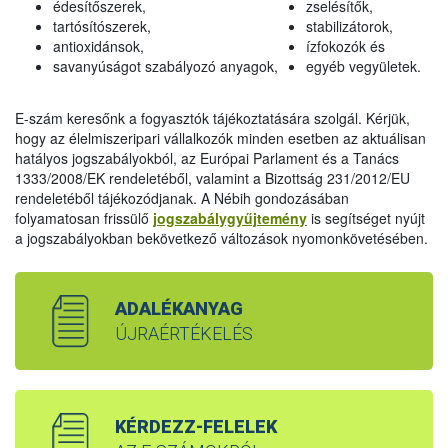
édesítőszerek,
zselésítők,
tartósítószerek,
stabilizátorok,
antioxidánsok,
ízfokozók és
savanyúságot szabályozó anyagok,
egyéb vegyületek.
E-szám keresőnk a fogyasztók tájékoztatására szolgál. Kérjük,
hogy az élelmiszeripari vállalkozók minden esetben az aktuálisan
hatályos jogszabályokból, az Európai Parlament és a Tanács
1333/2008/EK rendeletéből, valamint a Bizottság 231/2012/EU
rendeletéből tájékozódjanak. A Nébih gondozásában
folyamatosan frissülő
jogszabálygyűjtemény
is segítséget nyújt
a jogszabályokban bekövetkező változások nyomonkövetésében.
ADALÉKANYAG
ÚJRAÉRTÉKELÉS
KÉRDEZZ-FELELEK