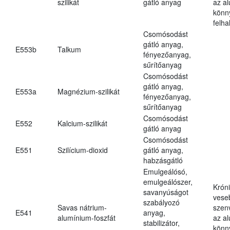
szilikát
gátló anyag
az a
könn
felh
Csomósodást
gátló anyag,
E553b
Talkum
fényezőanyag,
sűrítőanyag
Csomósodást
gátló anyag,
E553a
Magnézium-szilikát
fényezőanyag,
sűrítőanyag
Csomósodást
E552
Kalcium-szilikát
gátló anyag
Csomósodást
E551
Szilícium-dioxid
gátló anyag,
habzásgátló
Emulgeálósó,
emulgeálószer,
Krón
savanyúságot
vese
szabályozó
Savas nátrium-
szen
E541
anyag,
alumínium-foszfát
az a
stabilizátor,
könn