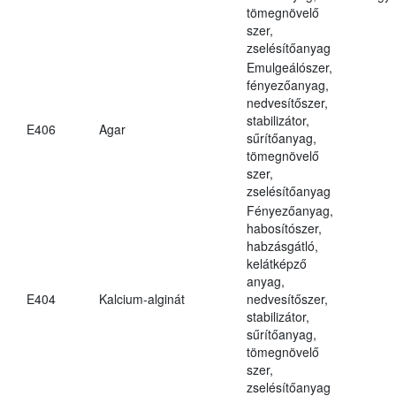
tömegnövelő
szer,
zselésítőanyag
Emulgeálószer,
fényezőanyag,
nedvesítőszer,
stabilizátor,
E406
Agar
sűrítőanyag,
tömegnövelő
szer,
zselésítőanyag
Fényezőanyag,
habosítószer,
habzásgátló,
kelátképző
anyag,
E404
Kalcium-alginát
nedvesítőszer,
stabilizátor,
sűrítőanyag,
tömegnövelő
szer,
zselésítőanyag