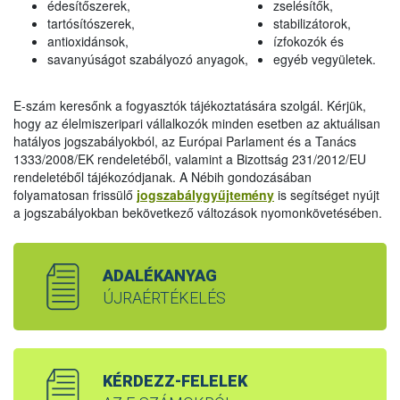
édesítőszerek,
zselésítők,
tartósítószerek,
stabilizátorok,
antioxidánsok,
ízfokozók és
savanyúságot szabályozó anyagok,
egyéb vegyületek.
E-szám keresőnk a fogyasztók tájékoztatására szolgál. Kérjük,
hogy az élelmiszeripari vállalkozók minden esetben az aktuálisan
hatályos jogszabályokból, az Európai Parlament és a Tanács
1333/2008/EK rendeletéből, valamint a Bizottság 231/2012/EU
rendeletéből tájékozódjanak. A Nébih gondozásában
folyamatosan frissülő
jogszabálygyűjtemény
is segítséget nyújt
a jogszabályokban bekövetkező változások nyomonkövetésében.
ADALÉKANYAG
ÚJRAÉRTÉKELÉS
KÉRDEZZ-FELELEK