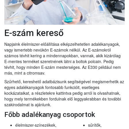
E-szám kereső
Napjaink élelmiszer-előállítása elképzelhetetlen adalékanyagok,
vagy ismertebb nevükön E-számok nélkül. Az E-számokról
számos tévhit kering a mindennapokban, vannak, akik kizárólag
E-mentes terméket szeretnének látni a boltok polcain. Pedig
tévhit, hogy minden E-szám mesterséges. Az E330 például nem
más, mint a citromsav.
Szűrhető, kereshető adatbázisunk segítségével megismerhetik az
egyes adalékanyagok fontosabb funkcióit, esetleges
kockázataikat, a részletekre kattintva pedig arról is olvashatnak,
hogy mely termékekben fordulnak elő leggyakrabban és további
szakirodalmat is ajánlunk.
Főbb adalékanyag csoportok
élelmiszer-színezékek,
sűrítők,