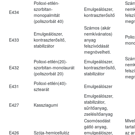
Polioxi-etilén-
Szám
szorbitan-
Emulgeálószer,
nemk
E434
monopalmitát
kontraszterősítő
felsz
(poliszorbát 40)
megn
Számos (akár
Emulgeálószer,
nemkívánatos)
Polio
E433
kontraszterősítő,
anyag
mono
stabilizátor
felszívódását
megnövelheti.
Szám
Polioxi-etilén(20)-
Emulgeálószer,
nemk
E432
szorbitan-monolaurát
kontraszterősítő,
felsz
(poliszorbát 20)
stabilizátor
megn
Polioxi-etilén(40)-
E431
Emulgeálószer
sztearát
Emulgeálószer,
stabilizátor,
E427
Kassziagumi
sűrítőanyag,
zselésítőanyag
Csomósodást
Mive
gátló anyag,
tarta
E426
Szója-hemicellulóz
emulgeálószer,
az ar