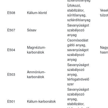
Ízfokozó,
stabilizátor,
Vese
E508
Kálium-klorid
sűrítőanyag,
túlzo
szilárdítóanyag
Savanyúságot
E507
Sósav
szabályozó
anyag
Csomósodást
gátló anyag,
Magnézium-
Nagy
E504
savanyúságot
karbonátok
hasm
szabályozó
anyag
Savanyúságot
szabályozó
Ammónium-
E503
anyag,
karbonátok
térfogatnövelő
szer
Savanyúságot
szabályozó
anyag,
E501
Kálium-karbonátok
stabilizátor,