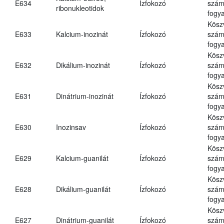
E634
Ízfokozó
számá
ribonukleotidok
fogya
Kösz
E633
Kalcium-inozinát
Ízfokozó
számá
fogya
Kösz
E632
Dikálium-inozinát
Ízfokozó
számá
fogya
Kösz
E631
Dinátrium-inozinát
Ízfokozó
számá
fogya
Kösz
E630
Inozinsav
Ízfokozó
számá
fogya
Kösz
E629
Kalcium-guanilát
Ízfokozó
számá
fogya
Kösz
E628
Dikálium-guanilát
Ízfokozó
számá
fogya
Kösz
E627
Dinátrium-guanilát
Ízfokozó
számá