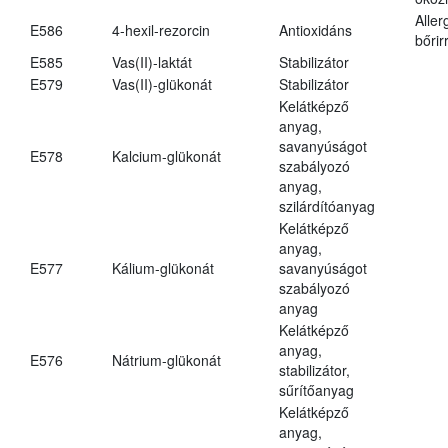
Aller
E586
4-hexil-rezorcin
Antioxidáns
bőrir
E585
Vas(II)-laktát
Stabilizátor
E579
Vas(II)-glükonát
Stabilizátor
Kelátképző
anyag,
savanyúságot
E578
Kalcium-glükonát
szabályozó
anyag,
szilárdítóanyag
Kelátképző
anyag,
E577
Kálium-glükonát
savanyúságot
szabályozó
anyag
Kelátképző
anyag,
E576
Nátrium-glükonát
stabilizátor,
sűrítőanyag
Kelátképző
anyag,