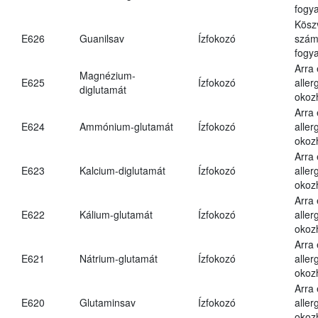
fogya
Kösz
E626
Guanilsav
Ízfokozó
számá
fogya
Arra
Magnézium-
E625
Ízfokozó
aller
diglutamát
okoz
Arra
E624
Ammónium-glutamát
Ízfokozó
aller
okoz
Arra
E623
Kalcium-diglutamát
Ízfokozó
aller
okoz
Arra
E622
Kálium-glutamát
Ízfokozó
aller
okoz
Arra
E621
Nátrium-glutamát
Ízfokozó
aller
okoz
Arra
E620
Glutaminsav
Ízfokozó
aller
okoz