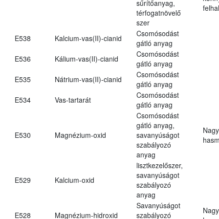
sűrítőanyag,
felh
térfogatnövelő
szer
Csomósodást
E538
Kalcium-vas(II)-cianid
gátló anyag
Csomósodást
E536
Kálium-vas(II)-cianid
gátló anyag
Csomósodást
E535
Nátrium-vas(II)-cianid
gátló anyag
Csomósodást
E534
Vas-tartarát
gátló anyag
Csomósodást
gátló anyag,
Nagy
E530
Magnézium-oxid
savanyúságot
hasm
szabályozó
anyag
lisztkezelőszer,
savanyúságot
E529
Kalcium-oxid
szabályozó
anyag
Savanyúságot
Nagy
E528
Magnézium-hidroxid
szabályozó