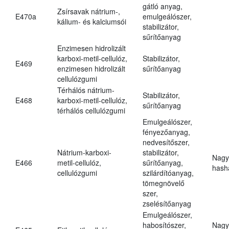
gátló anyag,
Zsírsavak nátrium-,
E470a
emulgeálószer,
kálium- és kalciumsói
stabilizátor,
sűrítőanyag
Enzimesen hidrolizált
karboxi-metil-cellulóz,
Stabilizátor,
E469
enzimesen hidrolizált
sűrítőanyag
cellulózgumi
Térhálós nátrium-
Stabilizátor,
E468
karboxi-metil-cellulóz,
sűrítőanyag
térhálós cellulózgumi
Emulgeálószer,
fényezőanyag,
nedvesítőszer,
Nátrium-karboxi-
stabilizátor,
Nagy
E466
metil-cellulóz,
sűrítőanyag,
hasha
cellulózgumi
szilárdítóanyag,
tömegnövelő
szer,
zselésítőanyag
Emulgeálószer,
habosítószer,
Nagy