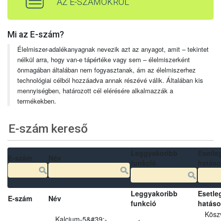
AZ E-SZÁMOKRÓL
Mi az E-szám?
Élelmiszer-adalékanyagnak nevezik azt az anyagot, amit – tekintet
nélkül arra, hogy van-e tápértéke vagy sem – élelmiszerként
önmagában általában nem fogyasztanak, ám az élelmiszerhez
technológiai célból hozzáadva annak részévé válik. Általában kis
mennyiségben, határozott cél elérésére alkalmazzák a
termékekben.
E-szám kereső
Leggyakoribb
Esetle
E-szám
Név
funkció
hatás
Leggyakoribb
Esetle
E-szám
Név
funkció
hatás
Kösz
Kalcium-5&#39;-