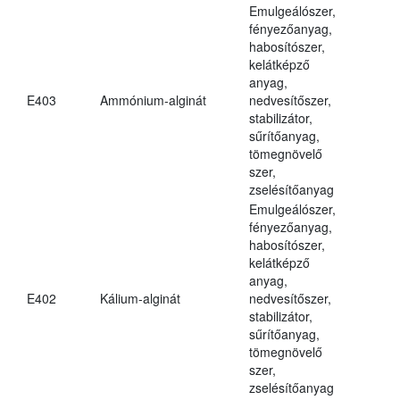
Emulgeálószer,
fényezőanyag,
habosítószer,
kelátképző
anyag,
E403
Ammónium-alginát
nedvesítőszer,
stabilizátor,
sűrítőanyag,
tömegnövelő
szer,
zselésítőanyag
Emulgeálószer,
fényezőanyag,
habosítószer,
kelátképző
anyag,
E402
Kálium-alginát
nedvesítőszer,
stabilizátor,
sűrítőanyag,
tömegnövelő
szer,
zselésítőanyag