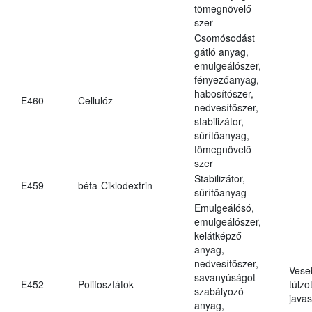
tömegnövelő
szer
Csomósodást
gátló anyag,
emulgeálószer,
fényezőanyag,
habosítószer,
E460
Cellulóz
nedvesítőszer,
stabilizátor,
sűrítőanyag,
tömegnövelő
szer
Stabilizátor,
E459
béta-Ciklodextrin
sűrítőanyag
Emulgeálósó,
emulgeálószer,
kelátképző
anyag,
nedvesítőszer,
Vese
savanyúságot
E452
Polifoszfátok
túlzo
szabályozó
javas
anyag,