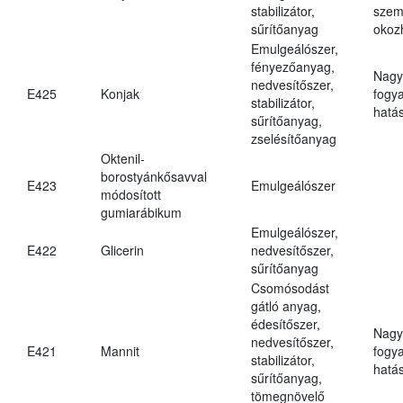
stabilizátor,
szem
sűrítőanyag
okoz
Emulgeálószer,
fényezőanyag,
Nagy
nedvesítőszer,
E425
Konjak
fogy
stabilizátor,
hatá
sűrítőanyag,
zselésítőanyag
Oktenil-
borostyánkősavval
E423
Emulgeálószer
módosított
gumiarábikum
Emulgeálószer,
E422
Glicerin
nedvesítőszer,
sűrítőanyag
Csomósodást
gátló anyag,
édesítőszer,
Nagy
nedvesítőszer,
E421
Mannit
fogy
stabilizátor,
hatá
sűrítőanyag,
tömegnövelő