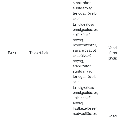
stabilizátor,
sűrítőanyag,
térfogatnövelő
szer
Emulgeálósó,
emulgeálószer,
kelátképző
anyag,
nedvesítőszer,
Vese
savanyúságot
E451
Trifoszfátok
túlzo
szabályozó
javas
anyag,
stabilizátor,
sűrítőanyag,
térfogatnövelő
szer
Emulgeálósó,
emulgeálószer,
kelátképző
anyag,
lisztkezelőszer,
nedvesítőszer,
Vese