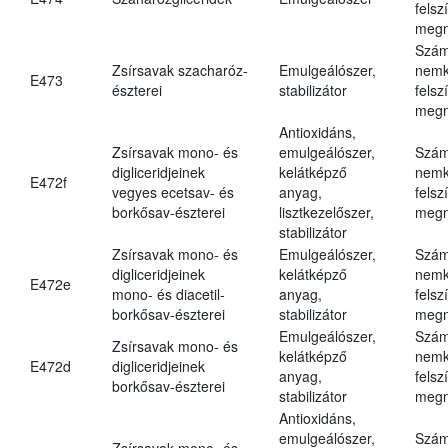
felsz
megn
Szám
Zsírsavak szacharóz-
Emulgeálószer,
nemk
E473
észterei
stabilizátor
felsz
megn
Antioxidáns,
Zsírsavak mono- és
emulgeálószer,
Szám
digliceridjeinek
kelátképző
nemk
E472f
vegyes ecetsav- és
anyag,
felsz
borkősav-észterei
lisztkezelőszer,
megn
stabilizátor
Zsírsavak mono- és
Emulgeálószer,
Szám
digliceridjeinek
kelátképző
nemk
E472e
mono- és diacetil-
anyag,
felsz
borkősav-észterei
stabilizátor
megn
Emulgeálószer,
Szám
Zsírsavak mono- és
kelátképző
nemk
E472d
digliceridjeinek
anyag,
felsz
borkősav-észterei
stabilizátor
megn
Antioxidáns,
emulgeálószer,
Szám
Zsírsavak mono- és