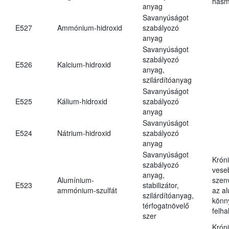
hasm
anyag
Savanyúságot
E527
Ammónium-hidroxid
szabályozó
anyag
Savanyúságot
szabályozó
E526
Kalcium-hidroxid
anyag,
szilárdítóanyag
Savanyúságot
E525
Kálium-hidroxid
szabályozó
anyag
Savanyúságot
E524
Nátrium-hidroxid
szabályozó
anyag
Savanyúságot
Krón
szabályozó
vese
anyag,
Alumínium-
szen
E523
stabilizátor,
ammónium-szulfát
az a
szilárdítóanyag,
könn
térfogatnövelő
felh
szer
Krón