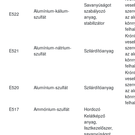
Savanyúságot
vese
Alumínium-kálium-
szabályozó
szen
E522
szulfát
anyag,
az a
stabilizátor
könn
felh
Krón
vese
Alumínium-nátrium-
szen
E521
Szilárdítóanyag
szulfát
az a
könn
felh
Krón
vese
szen
E520
Alumínium-szulfát
Szilárdítóanyag
az a
könn
felh
E517
Ammónium-szulfát
Hordozó
Kelátképző
anyag,
lisztkezelőszer,
savanyúságot