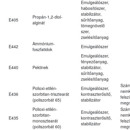
Emulgeálószer,
habosítószer,
stabilizátor,
Propán-1,2-diol-
E405
sűrítőanyag,
alginát
tömegnövelő
szer,
zselésítőanyag
Ammónium-
E442
Emulgeálószer
foszfatidok
Emulgeálószer,
fényezőanyag,
E440
Pektinek
stabilizátor,
sűrítőanyag,
zselésítőanyag
Szám
Polioxi-etilén-
Emulgeálószer,
nemk
E436
szorbitan-trisztearát
kontraszterősítő,
felsz
(poliszorbát 65)
stabilizátor
megn
Polioxi-etilén-
Szám
Emulgeálószer,
szorbitan-
nemk
E435
kontraszterősítő,
monosztearát
felsz
stabilizátor
(poliszorbát 60)
megn