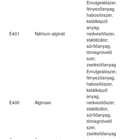
Emulgeálószer,
fényezőanyag,
habosítószer,
kelátképző
anyag,
E401
Nátrium-alginát
nedvesítőszer,
stabilizátor,
sűrítőanyag,
tömegnövelő
szer,
zselésítőanyag
Emulgeálószer,
fényezőanyag,
habosítószer,
kelátképző
anyag,
E400
Alginsav
nedvesítőszer,
stabilizátor,
sűrítőanyag,
tömegnövelő
szer,
zselésítőanyag