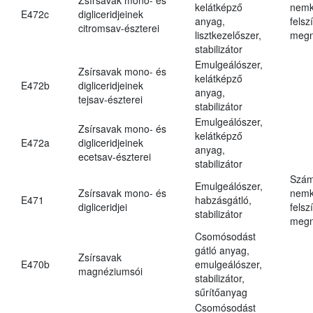
kelátképző
nemk
E472c
digliceridjeinek
anyag,
felsz
citromsav-észterei
lisztkezelőszer,
megn
stabilizátor
Emulgeálószer,
Zsírsavak mono- és
kelátképző
E472b
digliceridjeinek
anyag,
tejsav-észterei
stabilizátor
Emulgeálószer,
Zsírsavak mono- és
kelátképző
E472a
digliceridjeinek
anyag,
ecetsav-észterei
stabilizátor
Szám
Emulgeálószer,
Zsírsavak mono- és
nemk
E471
habzásgátló,
digliceridjei
felsz
stabilizátor
megn
Csomósodást
gátló anyag,
Zsírsavak
E470b
emulgeálószer,
magnéziumsói
stabilizátor,
sűrítőanyag
Csomósodást