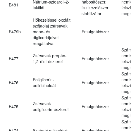
Nátrium-sztearoil-2-
habosítószer,
nemk
E481
laktilát
lisztkezelőszer,
felsz
stabilizátor
megn
Hőkezeléssel oxidált
szójaolaj zsírsavak
E479b
mono- és
Emulgeálószer
digliceridjeivel
reagáltatva
Szám
Zsírsavak propán-
nemk
E477
Emulgeálószer
1,2-diol-észterei
felsz
megn
Szám
Poliglicerin-
nemk
E476
Emulgeálószer
poliricinoleát
felsz
megn
Szám
Zsírsavak
nemk
E475
Emulgeálószer
poliglicerin-észterei
felsz
megn
Szám
nemk
E474
Szaharózgliceridek
Emulgeálószer