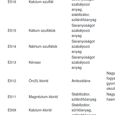
E516
Kalcium-szulfát
szabályozó
anyag,
stabilizátor,
szilárdítóanyag
Savanyúságot
E515
Kálium-szulfátok
szabályozó
anyag
Savanyúságot
E514
Nátrium-szulfátok
szabályozó
anyag
Savanyúságot
E513
Kénsav
szabályozó
anyag
Nagy
fogy
E512
Ón(II)-klorid
Antioxidáns
gyom
okoz
Stabilizátor,
Nagy
E511
Magnézium-klorid
szilárdítóanyag
hasm
Stabilizátor,
E509
Kalcium-klorid
sűrítőanyag,
szilárdítóanyag