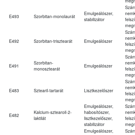
megn
Szám
Emulgeálószer,
nemk
E493
Szorbitan-monolaurát
stabilizátor
felsz
megn
Szám
nemk
E492
Szorbitan-trisztearát
Emulgeálószer
felsz
megn
Szám
Szorbitan-
nemk
E491
Emulgeálószer
monosztearát
felsz
megn
Szám
nemk
E483
Sztearil-tartarát
Lisztkezelőszer
felsz
megn
Emulgeálószer,
Szám
Kalcium-sztearoil-2-
habosítószer,
nemk
E482
laktilát
lisztkezelőszer,
felsz
stabilizátor
megn
Emulgeálószer,
Szám