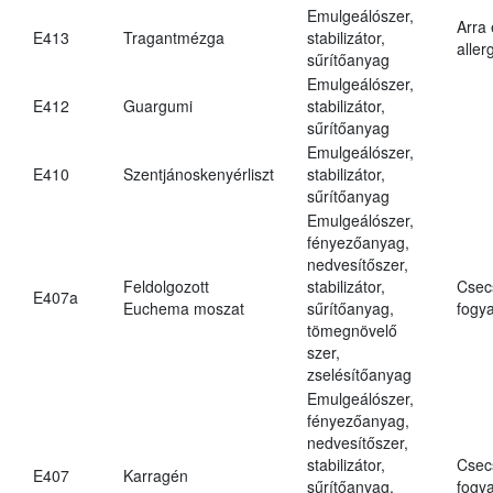
Emulgeálószer,
Arra
E413
Tragantmézga
stabilizátor,
aller
sűrítőanyag
Emulgeálószer,
E412
Guargumi
stabilizátor,
sűrítőanyag
Emulgeálószer,
E410
Szentjánoskenyérliszt
stabilizátor,
sűrítőanyag
Emulgeálószer,
fényezőanyag,
nedvesítőszer,
Feldolgozott
stabilizátor,
Csec
E407a
Euchema moszat
sűrítőanyag,
fogya
tömegnövelő
szer,
zselésítőanyag
Emulgeálószer,
fényezőanyag,
nedvesítőszer,
stabilizátor,
Csec
E407
Karragén
sűrítőanyag,
fogya