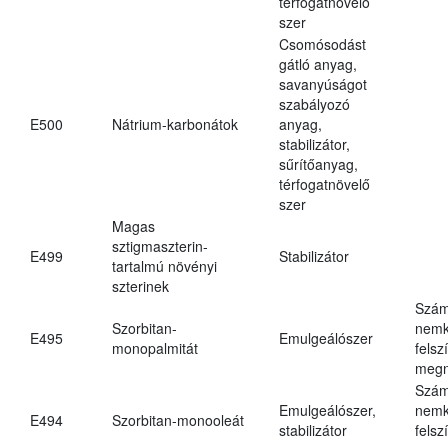
térfogatnövelő
szer
Csomósodást
gátló anyag,
savanyúságot
szabályozó
E500
Nátrium-karbonátok
anyag,
stabilizátor,
sűrítőanyag,
térfogatnövelő
szer
Magas
sztigmaszterin-
E499
Stabilizátor
tartalmú növényi
szterinek
Szám
Szorbitan-
nemk
E495
Emulgeálószer
monopalmitát
felsz
megn
Szám
Emulgeálószer,
nemk
E494
Szorbitan-monooleát
stabilizátor
felsz