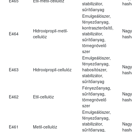
E465
Etil-metil-cellulóz
stabilizátor,
hasha
sűrítőanyag
Emulgeálószer,
fényezőanyag,
kontraszterősítő,
Hidroxipropil-metil-
Nagy
E464
stabilizátor,
cellulóz
hasha
sűrítőanyag,
tömegnövelő
szer
Emulgeálószer,
fényezőanyag,
Nagy
E463
Hidroxipropil-cellulóz
habosítószer,
hasha
stabilizátor,
sűrítőanyag
Fényezőanyag,
sűrítőanyag,
Nagy
E462
Etil-cellulóz
tömegnövelő
hasha
szer
Emulgeálószer,
fényezőanyag,
stabilizátor,
Nagy
E461
Metil-cellulóz
sűrítőanyag,
hasha