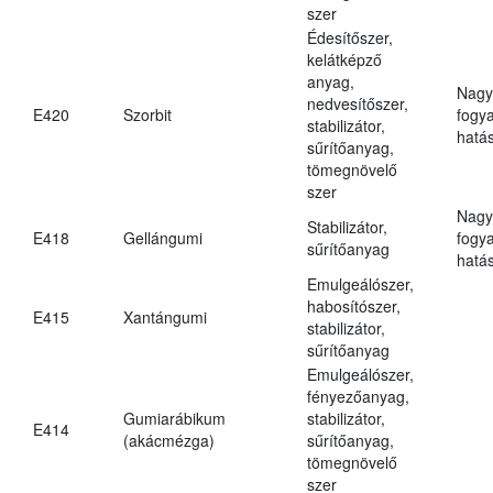
szer
Édesítőszer,
kelátképző
anyag,
Nagy
nedvesítőszer,
E420
Szorbit
fogy
stabilizátor,
hatá
sűrítőanyag,
tömegnövelő
szer
Nagy
Stabilizátor,
E418
Gellángumi
fogy
sűrítőanyag
hatá
Emulgeálószer,
habosítószer,
E415
Xantángumi
stabilizátor,
sűrítőanyag
Emulgeálószer,
fényezőanyag,
Gumiarábikum
stabilizátor,
E414
(akácmézga)
sűrítőanyag,
tömegnövelő
szer