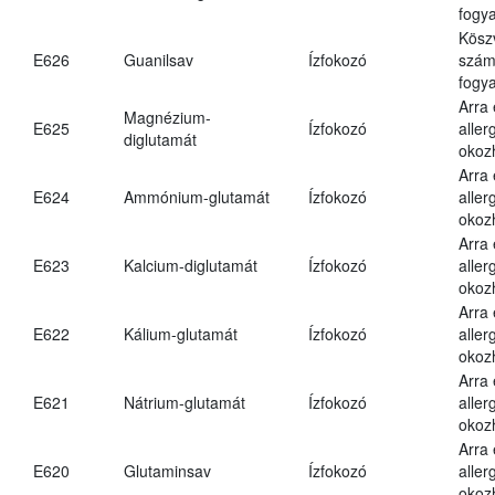
fogya
Kösz
E626
Guanilsav
Ízfokozó
számá
fogya
Arra
Magnézium-
E625
Ízfokozó
aller
diglutamát
okoz
Arra
E624
Ammónium-glutamát
Ízfokozó
aller
okoz
Arra
E623
Kalcium-diglutamát
Ízfokozó
aller
okoz
Arra
E622
Kálium-glutamát
Ízfokozó
aller
okoz
Arra
E621
Nátrium-glutamát
Ízfokozó
aller
okoz
Arra
E620
Glutaminsav
Ízfokozó
aller
okoz