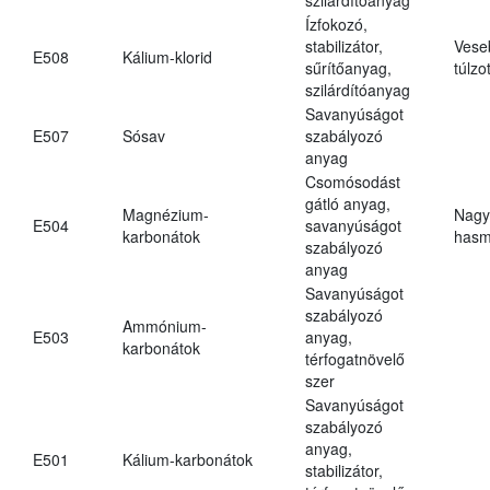
Ízfokozó,
stabilizátor,
Vese
E508
Kálium-klorid
sűrítőanyag,
túlzo
szilárdítóanyag
Savanyúságot
E507
Sósav
szabályozó
anyag
Csomósodást
gátló anyag,
Magnézium-
Nagy
E504
savanyúságot
karbonátok
hasm
szabályozó
anyag
Savanyúságot
szabályozó
Ammónium-
E503
anyag,
karbonátok
térfogatnövelő
szer
Savanyúságot
szabályozó
anyag,
E501
Kálium-karbonátok
stabilizátor,