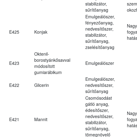
stabilizátor,
szem
sűrítőanyag
okoz
Emulgeálószer,
fényezőanyag,
Nagy
nedvesítőszer,
E425
Konjak
fogy
stabilizátor,
hatá
sűrítőanyag,
zselésítőanyag
Oktenil-
borostyánkősavval
E423
Emulgeálószer
módosított
gumiarábikum
Emulgeálószer,
E422
Glicerin
nedvesítőszer,
sűrítőanyag
Csomósodást
gátló anyag,
édesítőszer,
Nagy
nedvesítőszer,
E421
Mannit
fogy
stabilizátor,
hatá
sűrítőanyag,
tömegnövelő