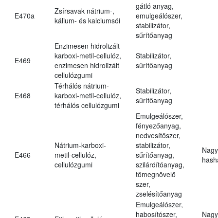
gátló anyag,
Zsírsavak nátrium-,
E470a
emulgeálószer,
kálium- és kalciumsói
stabilizátor,
sűrítőanyag
Enzimesen hidrolizált
karboxi-metil-cellulóz,
Stabilizátor,
E469
enzimesen hidrolizált
sűrítőanyag
cellulózgumi
Térhálós nátrium-
Stabilizátor,
E468
karboxi-metil-cellulóz,
sűrítőanyag
térhálós cellulózgumi
Emulgeálószer,
fényezőanyag,
nedvesítőszer,
Nátrium-karboxi-
stabilizátor,
Nagy
E466
metil-cellulóz,
sűrítőanyag,
hasha
cellulózgumi
szilárdítóanyag,
tömegnövelő
szer,
zselésítőanyag
Emulgeálószer,
habosítószer,
Nagy