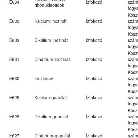
E634
Ízfokozó
számá
ribonukleotidok
fogya
Kösz
E633
Kalcium-inozinát
Ízfokozó
számá
fogya
Kösz
E632
Dikálium-inozinát
Ízfokozó
számá
fogya
Kösz
E631
Dinátrium-inozinát
Ízfokozó
számá
fogya
Kösz
E630
Inozinsav
Ízfokozó
számá
fogya
Kösz
E629
Kalcium-guanilát
Ízfokozó
számá
fogya
Kösz
E628
Dikálium-guanilát
Ízfokozó
számá
fogya
Kösz
E627
Dinátrium-guanilát
Ízfokozó
számá