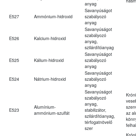
hasm
anyag
Savanyúságot
E527
Ammónium-hidroxid
szabályozó
anyag
Savanyúságot
szabályozó
E526
Kalcium-hidroxid
anyag,
szilárdítóanyag
Savanyúságot
E525
Kálium-hidroxid
szabályozó
anyag
Savanyúságot
E524
Nátrium-hidroxid
szabályozó
anyag
Savanyúságot
Krón
szabályozó
vese
anyag,
Alumínium-
szen
E523
stabilizátor,
ammónium-szulfát
az a
szilárdítóanyag,
könn
térfogatnövelő
felh
szer
Krón