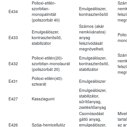
Polioxi-etilén-
Szám
szorbitan-
Emulgeálószer,
nemk
E434
monopalmitát
kontraszterősítő
felsz
(poliszorbát 40)
megn
Számos (akár
Emulgeálószer,
nemkívánatos)
Polio
E433
kontraszterősítő,
anyag
mono
stabilizátor
felszívódását
megnövelheti.
Szám
Polioxi-etilén(20)-
Emulgeálószer,
nemk
E432
szorbitan-monolaurát
kontraszterősítő,
felsz
(poliszorbát 20)
stabilizátor
megn
Polioxi-etilén(40)-
E431
Emulgeálószer
sztearát
Emulgeálószer,
stabilizátor,
E427
Kassziagumi
sűrítőanyag,
zselésítőanyag
Csomósodást
Mive
gátló anyag,
tarta
E426
Szója-hemicellulóz
emulgeálószer,
az ar