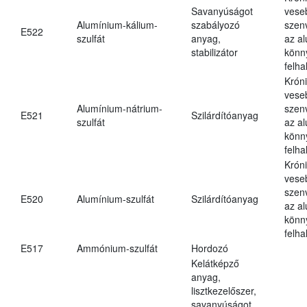
Savanyúságot
vese
Alumínium-kálium-
szabályozó
szen
E522
szulfát
anyag,
az a
stabilizátor
könn
felh
Krón
vese
Alumínium-nátrium-
szen
E521
Szilárdítóanyag
szulfát
az a
könn
felh
Krón
vese
szen
E520
Alumínium-szulfát
Szilárdítóanyag
az a
könn
felh
E517
Ammónium-szulfát
Hordozó
Kelátképző
anyag,
lisztkezelőszer,
savanyúságot