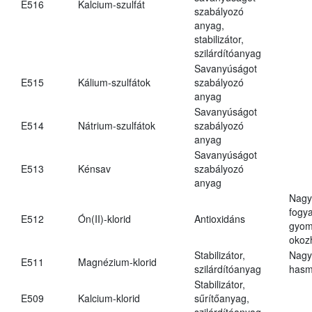
E516
Kalcium-szulfát
szabályozó
anyag,
stabilizátor,
szilárdítóanyag
Savanyúságot
E515
Kálium-szulfátok
szabályozó
anyag
Savanyúságot
E514
Nátrium-szulfátok
szabályozó
anyag
Savanyúságot
E513
Kénsav
szabályozó
anyag
Nagy
fogy
E512
Ón(II)-klorid
Antioxidáns
gyom
okoz
Stabilizátor,
Nagy
E511
Magnézium-klorid
szilárdítóanyag
hasm
Stabilizátor,
E509
Kalcium-klorid
sűrítőanyag,
szilárdítóanyag