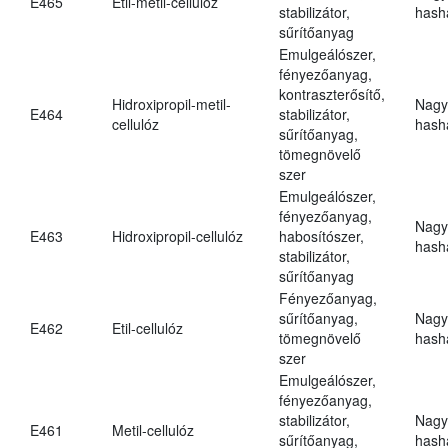
E465
Etil-metil-cellulóz
stabilizátor,
hasha
sűrítőanyag
Emulgeálószer,
fényezőanyag,
kontraszterősítő,
Hidroxipropil-metil-
Nagy
E464
stabilizátor,
cellulóz
hasha
sűrítőanyag,
tömegnövelő
szer
Emulgeálószer,
fényezőanyag,
Nagy
E463
Hidroxipropil-cellulóz
habosítószer,
hasha
stabilizátor,
sűrítőanyag
Fényezőanyag,
sűrítőanyag,
Nagy
E462
Etil-cellulóz
tömegnövelő
hasha
szer
Emulgeálószer,
fényezőanyag,
stabilizátor,
Nagy
E461
Metil-cellulóz
sűrítőanyag,
hasha