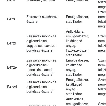
felsz
megn
Szám
Zsírsavak szacharóz-
Emulgeálószer,
nemk
E473
észterei
stabilizátor
felsz
megn
Antioxidáns,
Zsírsavak mono- és
emulgeálószer,
Szám
digliceridjeinek
kelátképző
nemk
E472f
vegyes ecetsav- és
anyag,
felsz
borkősav-észterei
lisztkezelőszer,
megn
stabilizátor
Zsírsavak mono- és
Emulgeálószer,
Szám
digliceridjeinek
kelátképző
nemk
E472e
mono- és diacetil-
anyag,
felsz
borkősav-észterei
stabilizátor
megn
Emulgeálószer,
Szám
Zsírsavak mono- és
kelátképző
nemk
E472d
digliceridjeinek
anyag,
felsz
borkősav-észterei
stabilizátor
megn
Antioxidáns,
emulgeálószer,
Szám
Zsírsavak mono- és