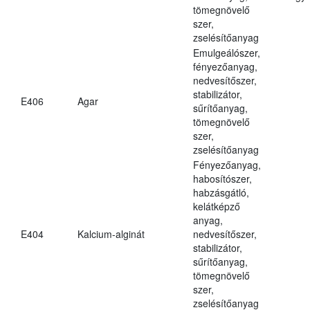
tömegnövelő
szer,
zselésítőanyag
Emulgeálószer,
fényezőanyag,
nedvesítőszer,
stabilizátor,
E406
Agar
sűrítőanyag,
tömegnövelő
szer,
zselésítőanyag
Fényezőanyag,
habosítószer,
habzásgátló,
kelátképző
anyag,
E404
Kalcium-alginát
nedvesítőszer,
stabilizátor,
sűrítőanyag,
tömegnövelő
szer,
zselésítőanyag