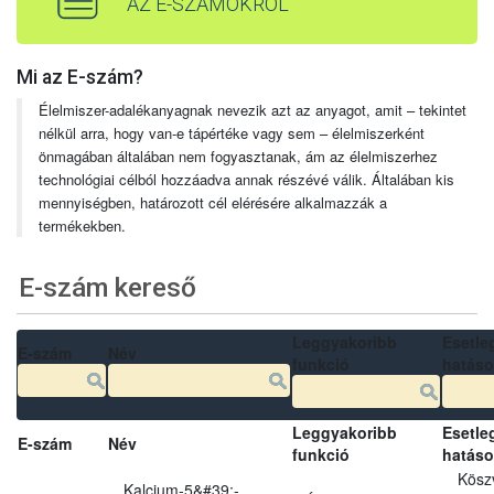
AZ E-SZÁMOKRÓL
Mi az E-szám?
Élelmiszer-adalékanyagnak nevezik azt az anyagot, amit – tekintet
nélkül arra, hogy van-e tápértéke vagy sem – élelmiszerként
önmagában általában nem fogyasztanak, ám az élelmiszerhez
technológiai célból hozzáadva annak részévé válik. Általában kis
mennyiségben, határozott cél elérésére alkalmazzák a
termékekben.
E-szám kereső
Leggyakoribb
Esetle
E-szám
Név
funkció
hatás
Leggyakoribb
Esetle
E-szám
Név
funkció
hatás
Kösz
Kalcium-5&#39;-