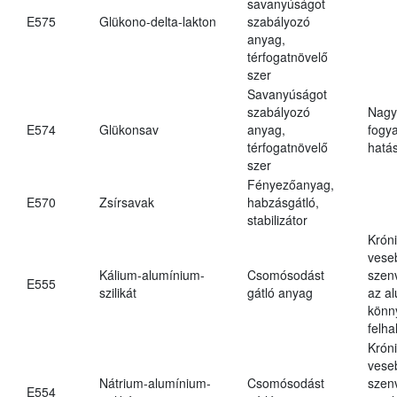
savanyúságot
E575
Glükono-delta-lakton
szabályozó
anyag,
térfogatnövelő
szer
Savanyúságot
szabályozó
Nagy
E574
Glükonsav
anyag,
fogy
térfogatnövelő
hatá
szer
Fényezőanyag,
E570
Zsírsavak
habzásgátló,
stabilizátor
Krón
vese
Kálium-alumínium-
Csomósodást
szen
E555
szilikát
gátló anyag
az a
könn
felh
Krón
vese
Nátrium-alumínium-
Csomósodást
szen
E554