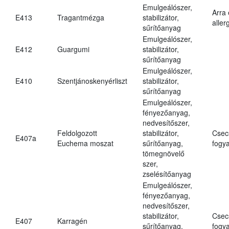
Emulgeálószer,
Arra
E413
Tragantmézga
stabilizátor,
aller
sűrítőanyag
Emulgeálószer,
E412
Guargumi
stabilizátor,
sűrítőanyag
Emulgeálószer,
E410
Szentjánoskenyérliszt
stabilizátor,
sűrítőanyag
Emulgeálószer,
fényezőanyag,
nedvesítőszer,
Feldolgozott
stabilizátor,
Csec
E407a
Euchema moszat
sűrítőanyag,
fogya
tömegnövelő
szer,
zselésítőanyag
Emulgeálószer,
fényezőanyag,
nedvesítőszer,
stabilizátor,
Csec
E407
Karragén
sűrítőanyag,
fogya