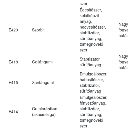
szer
Édesítőszer,
kelátképző
anyag,
Nagy
nedvesítőszer,
E420
Szorbit
fogy
stabilizátor,
hatá
sűrítőanyag,
tömegnövelő
szer
Nagy
Stabilizátor,
E418
Gellángumi
fogy
sűrítőanyag
hatá
Emulgeálószer,
habosítószer,
E415
Xantángumi
stabilizátor,
sűrítőanyag
Emulgeálószer,
fényezőanyag,
Gumiarábikum
stabilizátor,
E414
(akácmézga)
sűrítőanyag,
tömegnövelő
szer