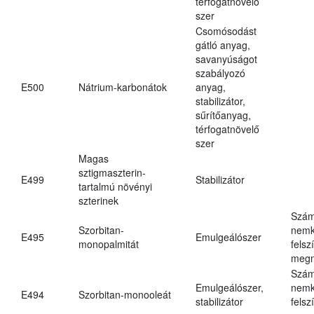
térfogatnövelő
szer
Csomósodást
gátló anyag,
savanyúságot
szabályozó
E500
Nátrium-karbonátok
anyag,
stabilizátor,
sűrítőanyag,
térfogatnövelő
szer
Magas
sztigmaszterin-
E499
Stabilizátor
tartalmú növényi
szterinek
Szám
Szorbitan-
nemk
E495
Emulgeálószer
monopalmitát
felsz
megn
Szám
Emulgeálószer,
nemk
E494
Szorbitan-monooleát
stabilizátor
felsz