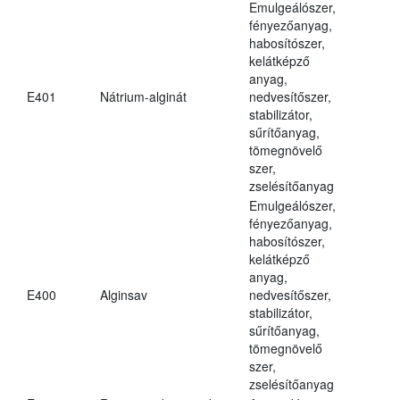
Emulgeálószer,
fényezőanyag,
habosítószer,
kelátképző
anyag,
E401
Nátrium-alginát
nedvesítőszer,
stabilizátor,
sűrítőanyag,
tömegnövelő
szer,
zselésítőanyag
Emulgeálószer,
fényezőanyag,
habosítószer,
kelátképző
anyag,
E400
Alginsav
nedvesítőszer,
stabilizátor,
sűrítőanyag,
tömegnövelő
szer,
zselésítőanyag