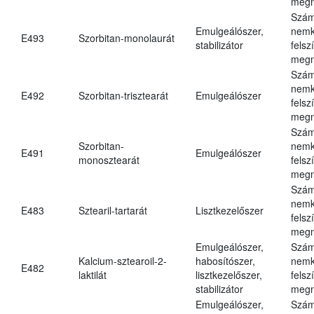
megn
Szám
Emulgeálószer,
nemk
E493
Szorbitan-monolaurát
stabilizátor
felsz
megn
Szám
nemk
E492
Szorbitan-trisztearát
Emulgeálószer
felsz
megn
Szám
Szorbitan-
nemk
E491
Emulgeálószer
monosztearát
felsz
megn
Szám
nemk
E483
Sztearil-tartarát
Lisztkezelőszer
felsz
megn
Emulgeálószer,
Szám
Kalcium-sztearoil-2-
habosítószer,
nemk
E482
laktilát
lisztkezelőszer,
felsz
stabilizátor
megn
Emulgeálószer,
Szám