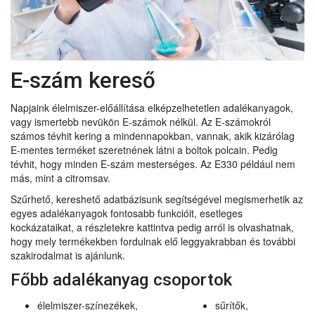
E-szám kereső
Napjaink élelmiszer-előállítása elképzelhetetlen adalékanyagok,
vagy ismertebb nevükön E-számok nélkül. Az E-számokról
számos tévhit kering a mindennapokban, vannak, akik kizárólag
E-mentes terméket szeretnének látni a boltok polcain. Pedig
tévhit, hogy minden E-szám mesterséges. Az E330 például nem
más, mint a citromsav.
Szűrhető, kereshető adatbázisunk segítségével megismerhetik az
egyes adalékanyagok fontosabb funkcióit, esetleges
kockázataikat, a részletekre kattintva pedig arról is olvashatnak,
hogy mely termékekben fordulnak elő leggyakrabban és további
szakirodalmat is ajánlunk.
Főbb adalékanyag csoportok
élelmiszer-színezékek,
sűrítők,