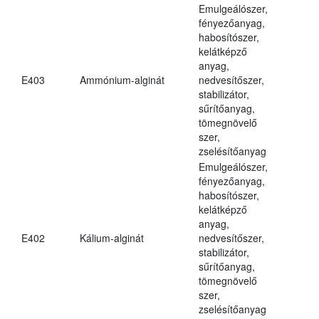
Emulgeálószer,
fényezőanyag,
habosítószer,
kelátképző
anyag,
E403
Ammónium-alginát
nedvesítőszer,
stabilizátor,
sűrítőanyag,
tömegnövelő
szer,
zselésítőanyag
Emulgeálószer,
fényezőanyag,
habosítószer,
kelátképző
anyag,
E402
Kálium-alginát
nedvesítőszer,
stabilizátor,
sűrítőanyag,
tömegnövelő
szer,
zselésítőanyag