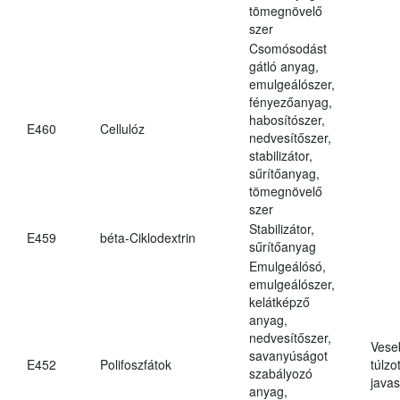
tömegnövelő
szer
Csomósodást
gátló anyag,
emulgeálószer,
fényezőanyag,
habosítószer,
E460
Cellulóz
nedvesítőszer,
stabilizátor,
sűrítőanyag,
tömegnövelő
szer
Stabilizátor,
E459
béta-Ciklodextrin
sűrítőanyag
Emulgeálósó,
emulgeálószer,
kelátképző
anyag,
nedvesítőszer,
Vese
savanyúságot
E452
Polifoszfátok
túlzo
szabályozó
javas
anyag,