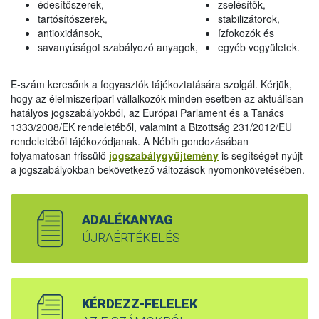
édesítőszerek,
zselésítők,
tartósítószerek,
stabilizátorok,
antioxidánsok,
ízfokozók és
savanyúságot szabályozó anyagok,
egyéb vegyületek.
E-szám keresőnk a fogyasztók tájékoztatására szolgál. Kérjük,
hogy az élelmiszeripari vállalkozók minden esetben az aktuálisan
hatályos jogszabályokból, az Európai Parlament és a Tanács
1333/2008/EK rendeletéből, valamint a Bizottság 231/2012/EU
rendeletéből tájékozódjanak. A Nébih gondozásában
folyamatosan frissülő
jogszabálygyűjtemény
is segítséget nyújt
a jogszabályokban bekövetkező változások nyomonkövetésében.
ADALÉKANYAG
ÚJRAÉRTÉKELÉS
KÉRDEZZ-FELELEK