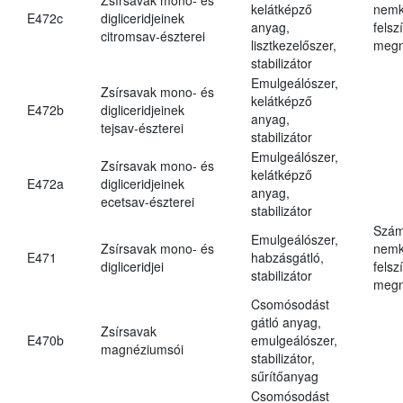
kelátképző
nemk
E472c
digliceridjeinek
anyag,
felsz
citromsav-észterei
lisztkezelőszer,
megn
stabilizátor
Emulgeálószer,
Zsírsavak mono- és
kelátképző
E472b
digliceridjeinek
anyag,
tejsav-észterei
stabilizátor
Emulgeálószer,
Zsírsavak mono- és
kelátképző
E472a
digliceridjeinek
anyag,
ecetsav-észterei
stabilizátor
Szám
Emulgeálószer,
Zsírsavak mono- és
nemk
E471
habzásgátló,
digliceridjei
felsz
stabilizátor
megn
Csomósodást
gátló anyag,
Zsírsavak
E470b
emulgeálószer,
magnéziumsói
stabilizátor,
sűrítőanyag
Csomósodást