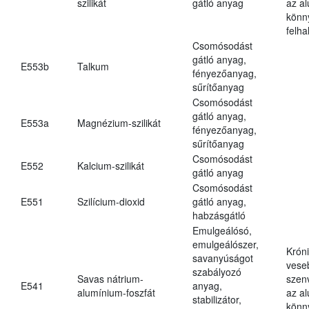
szilikát
gátló anyag
az a
könn
felh
Csomósodást
gátló anyag,
E553b
Talkum
fényezőanyag,
sűrítőanyag
Csomósodást
gátló anyag,
E553a
Magnézium-szilikát
fényezőanyag,
sűrítőanyag
Csomósodást
E552
Kalcium-szilikát
gátló anyag
Csomósodást
E551
Szilícium-dioxid
gátló anyag,
habzásgátló
Emulgeálósó,
emulgeálószer,
Krón
savanyúságot
vese
szabályozó
Savas nátrium-
szen
E541
anyag,
alumínium-foszfát
az a
stabilizátor,
könn