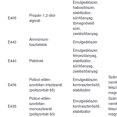
Emulgeálószer,
habosítószer,
stabilizátor,
Propán-1,2-diol-
E405
sűrítőanyag,
alginát
tömegnövelő
szer,
zselésítőanyag
Ammónium-
E442
Emulgeálószer
foszfatidok
Emulgeálószer,
fényezőanyag,
E440
Pektinek
stabilizátor,
sűrítőanyag,
zselésítőanyag
Szám
Polioxi-etilén-
Emulgeálószer,
nemk
E436
szorbitan-trisztearát
kontraszterősítő,
felsz
(poliszorbát 65)
stabilizátor
megn
Polioxi-etilén-
Szám
Emulgeálószer,
szorbitan-
nemk
E435
kontraszterősítő,
monosztearát
felsz
stabilizátor
(poliszorbát 60)
megn