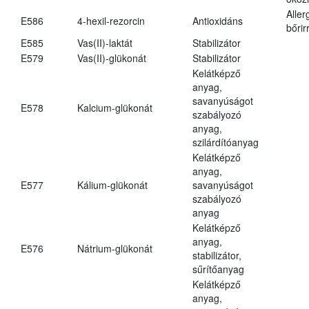
Aller
E586
4-hexil-rezorcin
Antioxidáns
bőrir
E585
Vas(II)-laktát
Stabilizátor
E579
Vas(II)-glükonát
Stabilizátor
Kelátképző
anyag,
savanyúságot
E578
Kalcium-glükonát
szabályozó
anyag,
szilárdítóanyag
Kelátképző
anyag,
E577
Kálium-glükonát
savanyúságot
szabályozó
anyag
Kelátképző
anyag,
E576
Nátrium-glükonát
stabilizátor,
sűrítőanyag
Kelátképző
anyag,