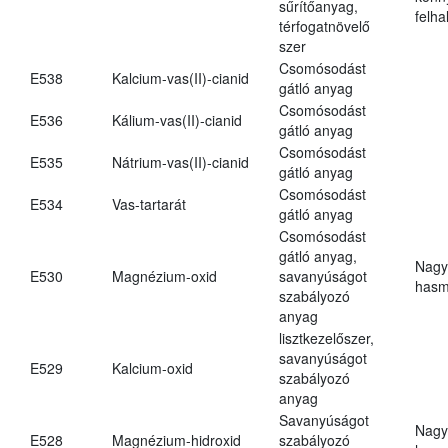
sűrítőanyag,
felh
térfogatnövelő
szer
Csomósodást
E538
Kalcium-vas(II)-cianid
gátló anyag
Csomósodást
E536
Kálium-vas(II)-cianid
gátló anyag
Csomósodást
E535
Nátrium-vas(II)-cianid
gátló anyag
Csomósodást
E534
Vas-tartarát
gátló anyag
Csomósodást
gátló anyag,
Nagy
E530
Magnézium-oxid
savanyúságot
hasm
szabályozó
anyag
lisztkezelőszer,
savanyúságot
E529
Kalcium-oxid
szabályozó
anyag
Savanyúságot
Nagy
E528
Magnézium-hidroxid
szabályozó