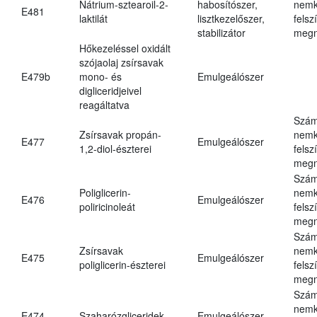
Nátrium-sztearoil-2-
habosítószer,
nemk
E481
laktilát
lisztkezelőszer,
felsz
stabilizátor
megn
Hőkezeléssel oxidált
szójaolaj zsírsavak
E479b
mono- és
Emulgeálószer
digliceridjeivel
reagáltatva
Szám
Zsírsavak propán-
nemk
E477
Emulgeálószer
1,2-diol-észterei
felsz
megn
Szám
Poliglicerin-
nemk
E476
Emulgeálószer
poliricinoleát
felsz
megn
Szám
Zsírsavak
nemk
E475
Emulgeálószer
poliglicerin-észterei
felsz
megn
Szám
nemk
E474
Szaharózgliceridek
Emulgeálószer