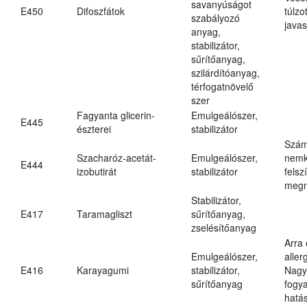
savanyúságot
E450
Difoszfátok
túlzo
szabályozó
javas
anyag,
stabilizátor,
sűrítőanyag,
szilárdítóanyag,
térfogatnövelő
szer
Fagyanta glicerin-
Emulgeálószer,
E445
észterei
stabilizátor
Szám
Szacharóz-acetát-
Emulgeálószer,
nemk
E444
izobutirát
stabilizátor
felsz
megn
Stabilizátor,
E417
Taramagliszt
sűrítőanyag,
zselésítőanyag
Arra
Emulgeálószer,
aller
E416
Karayagumi
stabilizátor,
Nagy
sűrítőanyag
fogy
hatá