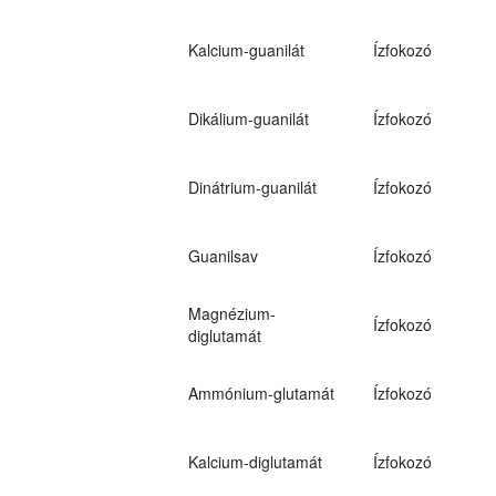
Kalcium-guanilát
Ízfokozó
Dikálium-guanilát
Ízfokozó
Dinátrium-guanilát
Ízfokozó
Guanilsav
Ízfokozó
Magnézium-
Ízfokozó
diglutamát
Ammónium-glutamát
Ízfokozó
Kalcium-diglutamát
Ízfokozó