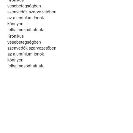
vesebetegségben
szenvedők szervezetében
az alumínium ionok
könnyen
felhalmozódhatnak.
Krónikus
vesebetegségben
szenvedők szervezetében
az alumínium ionok
könnyen
felhalmozódhatnak.