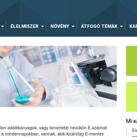
ÉLELMISZER
NÖVÉNY
ÁTFOGÓ TÉMÁK
KA
Mi a
tetlen adalékanyagok, vagy ismertebb nevükön E-számok
Él
ng a mindennapokban, vannak, akik kizárólag E-mentes
an