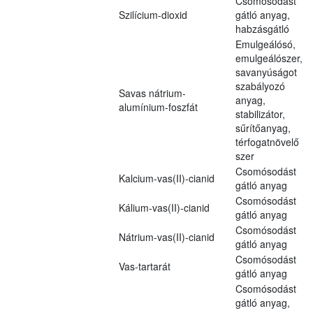
Csomósodást
Szilícium-dioxid
gátló anyag,
habzásgátló
Emulgeálósó,
emulgeálószer,
savanyúságot
szabályozó
Savas nátrium-
anyag,
alumínium-foszfát
stabilizátor,
sűrítőanyag,
térfogatnövelő
szer
Csomósodást
Kalcium-vas(II)-cianid
gátló anyag
Csomósodást
Kálium-vas(II)-cianid
gátló anyag
Csomósodást
Nátrium-vas(II)-cianid
gátló anyag
Csomósodást
Vas-tartarát
gátló anyag
Csomósodást
gátló anyag,