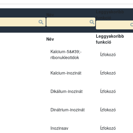
Leggyakoribb
Név
funkció
Leggyakoribb
Név
funkció
Kalcium-5&#39;-
Ízfokozó
ribonukleotidok
Kalcium-inozinát
Ízfokozó
Dikálium-inozinát
Ízfokozó
Dinátrium-inozinát
Ízfokozó
Inozinsav
Ízfokozó