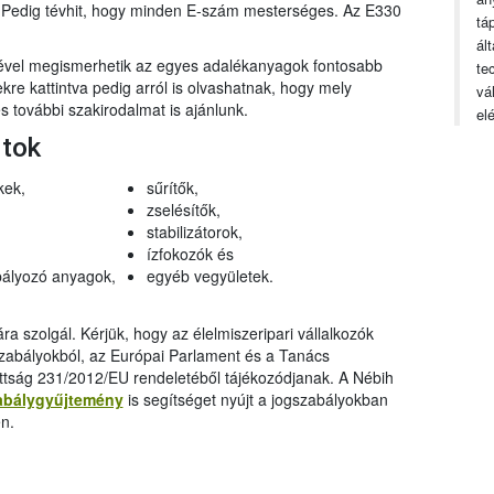
n. Pedig tévhit, hogy minden E-szám mesterséges. Az E330
tá
ál
gével megismerhetik az egyes adalékanyagok fontosabb
te
ekre kattintva pedig arról is olvashatnak, hogy mely
vá
 további szakirodalmat is ajánlunk.
el
rtok
kek,
sűrítők,
zselésítők,
stabilizátorok,
ízfokozók és
ályozó anyagok,
egyéb vegyületek.
a szolgál. Kérjük, hogy az élelmiszeripari vállalkozók
szabályokból, az Európai Parlament és a Tanács
ttság 231/2012/EU rendeletéből tájékozódjanak. A Nébih
abálygyűjtemény
is segítséget nyújt a jogszabályokban
n.