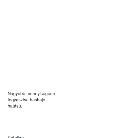
Nagyobb mennyiségben
fogyasztva hashajó
hatású.
Krónikus