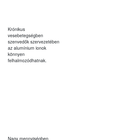
Krónikus
vesebetegségben
szenvedők szervezetében
az alumínium ionok
könnyen
felhalmozódhatnak.
Nagy mennyiségben