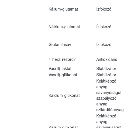
Kálium-glutamát
Ízfokozó
Nátrium-glutamát
Ízfokozó
Glutaminsav
Ízfokozó
4-hexil-rezorcin
Antioxidáns
Vas(II)-laktát
Stabilizátor
Vas(II)-glükonát
Stabilizátor
Kelátképző
anyag,
savanyúságot
Kalcium-glükonát
szabályozó
anyag,
szilárdítóanyag
Kelátképző
anyag,
Kálium-glükonát
savanyúságot