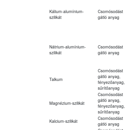
Kálium-alumínium-
Csomósodást
szilikát
gátló anyag
Nátrium-alumínium-
Csomósodást
szilikát
gátló anyag
Csomósodást
gátló anyag,
Talkum
fényezőanyag,
sűrítőanyag
Csomósodást
gátló anyag,
Magnézium-szilikát
fényezőanyag,
sűrítőanyag
Csomósodást
Kalcium-szilikát
gátló anyag