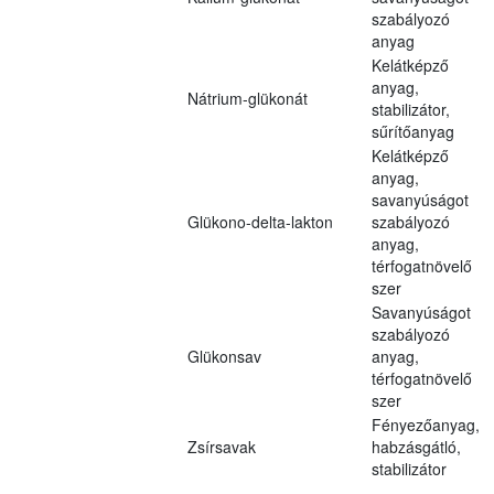
szabályozó
anyag
Kelátképző
anyag,
Nátrium-glükonát
stabilizátor,
sűrítőanyag
Kelátképző
anyag,
savanyúságot
Glükono-delta-lakton
szabályozó
anyag,
térfogatnövelő
szer
Savanyúságot
szabályozó
Glükonsav
anyag,
térfogatnövelő
szer
Fényezőanyag,
Zsírsavak
habzásgátló,
stabilizátor