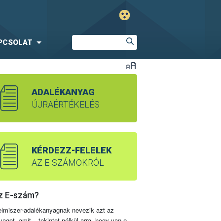
PCSOLAT
ADALÉKANYAG
ÚJRAÉRTÉKELÉS
KÉRDEZZ-FELELEK
AZ E-SZÁMOKRÓL
z E-szám?
elmiszer-adalékanyagnak nevezik azt az
yagot, amit – tekintet nélkül arra, hogy van-e