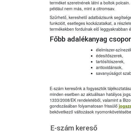
terméket szeretnének látni a boltok polcai
például nem más, mint a citromsav.
Szűrhető, kereshető adatbázisunk segítsé
funkcióit, esetleges kockázataikat, a részlet
termékekben fordulnak elő leggyakrabban és
Főbb adalékanyag csopo
élelmiszer-színezé
édesítőszerek,
tartósítószerek,
antioxidánsok,
savanyúságot szab
E-szám keresőnk a fogyasztók tájékoztatásár
minden esetben az aktuálisan hatályos jog
1333/2008/EK rendeletéből, valamint a Bizo
gondozásában folyamatosan frissülő
jogsz
bekövetkező változások nyomonkövetésébe
E-szám kereső