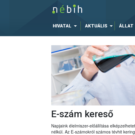
HIVATAL
AKTUÁLIS
ÁLLAT
E-szám kereső
Napjaink élelmiszer-előállítása elképzelhe
nélkül. Az E-számokról számos tévhit keri