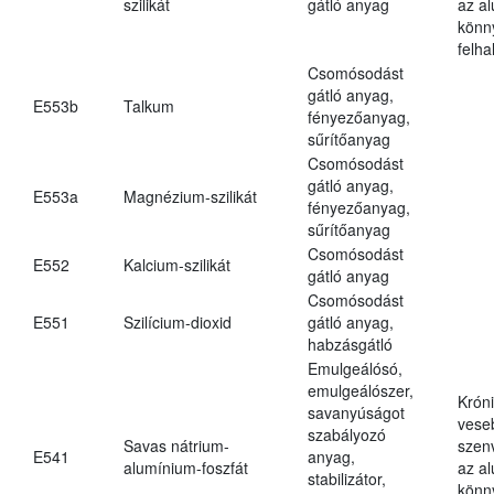
szilikát
gátló anyag
az a
könn
felh
Csomósodást
gátló anyag,
E553b
Talkum
fényezőanyag,
sűrítőanyag
Csomósodást
gátló anyag,
E553a
Magnézium-szilikát
fényezőanyag,
sűrítőanyag
Csomósodást
E552
Kalcium-szilikát
gátló anyag
Csomósodást
E551
Szilícium-dioxid
gátló anyag,
habzásgátló
Emulgeálósó,
emulgeálószer,
Krón
savanyúságot
vese
szabályozó
Savas nátrium-
szen
E541
anyag,
alumínium-foszfát
az a
stabilizátor,
könn