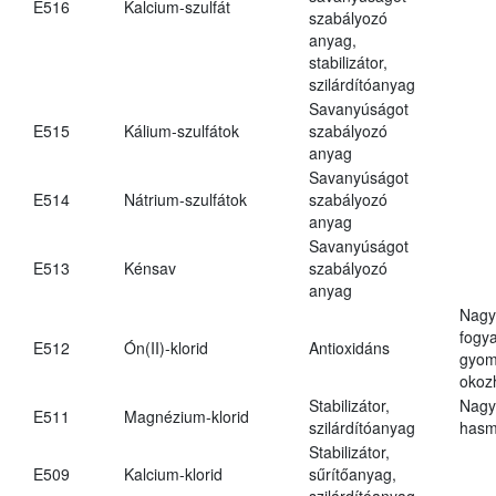
E516
Kalcium-szulfát
szabályozó
anyag,
stabilizátor,
szilárdítóanyag
Savanyúságot
E515
Kálium-szulfátok
szabályozó
anyag
Savanyúságot
E514
Nátrium-szulfátok
szabályozó
anyag
Savanyúságot
E513
Kénsav
szabályozó
anyag
Nagy
fogy
E512
Ón(II)-klorid
Antioxidáns
gyom
okoz
Stabilizátor,
Nagy
E511
Magnézium-klorid
szilárdítóanyag
hasm
Stabilizátor,
E509
Kalcium-klorid
sűrítőanyag,
szilárdítóanyag