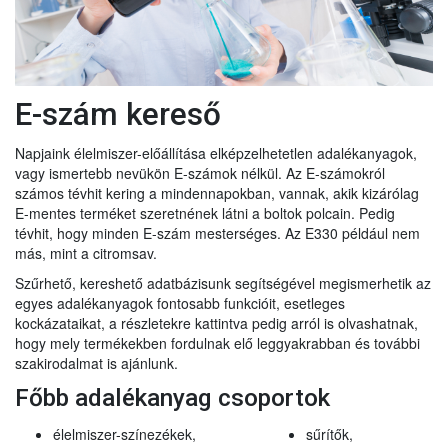
E-szám kereső
Napjaink élelmiszer-előállítása elképzelhetetlen adalékanyagok,
vagy ismertebb nevükön E-számok nélkül. Az E-számokról
számos tévhit kering a mindennapokban, vannak, akik kizárólag
E-mentes terméket szeretnének látni a boltok polcain. Pedig
tévhit, hogy minden E-szám mesterséges. Az E330 például nem
más, mint a citromsav.
Szűrhető, kereshető adatbázisunk segítségével megismerhetik az
egyes adalékanyagok fontosabb funkcióit, esetleges
kockázataikat, a részletekre kattintva pedig arról is olvashatnak,
hogy mely termékekben fordulnak elő leggyakrabban és további
szakirodalmat is ajánlunk.
Főbb adalékanyag csoportok
élelmiszer-színezékek,
sűrítők,