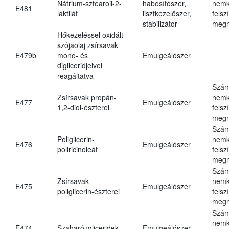
Nátrium-sztearoil-2-
habosítószer,
nemk
E481
laktilát
lisztkezelőszer,
felsz
stabilizátor
megn
Hőkezeléssel oxidált
szójaolaj zsírsavak
E479b
mono- és
Emulgeálószer
digliceridjeivel
reagáltatva
Szám
Zsírsavak propán-
nemk
E477
Emulgeálószer
1,2-diol-észterei
felsz
megn
Szám
Poliglicerin-
nemk
E476
Emulgeálószer
poliricinoleát
felsz
megn
Szám
Zsírsavak
nemk
E475
Emulgeálószer
poliglicerin-észterei
felsz
megn
Szám
nemk
E474
Szaharózgliceridek
Emulgeálószer