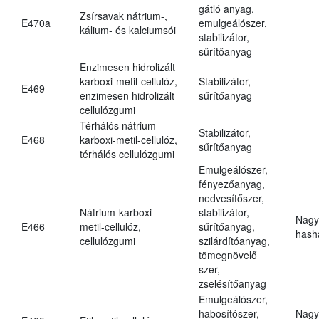
gátló anyag,
Zsírsavak nátrium-,
E470a
emulgeálószer,
kálium- és kalciumsói
stabilizátor,
sűrítőanyag
Enzimesen hidrolizált
karboxi-metil-cellulóz,
Stabilizátor,
E469
enzimesen hidrolizált
sűrítőanyag
cellulózgumi
Térhálós nátrium-
Stabilizátor,
E468
karboxi-metil-cellulóz,
sűrítőanyag
térhálós cellulózgumi
Emulgeálószer,
fényezőanyag,
nedvesítőszer,
Nátrium-karboxi-
stabilizátor,
Nagy
E466
metil-cellulóz,
sűrítőanyag,
hasha
cellulózgumi
szilárdítóanyag,
tömegnövelő
szer,
zselésítőanyag
Emulgeálószer,
habosítószer,
Nagy