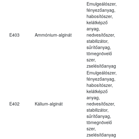
Emulgeálószer,
fényezőanyag,
habosítószer,
kelátképző
anyag,
E403
Ammónium-alginát
nedvesítőszer,
stabilizátor,
sűrítőanyag,
tömegnövelő
szer,
zselésítőanyag
Emulgeálószer,
fényezőanyag,
habosítószer,
kelátképző
anyag,
E402
Kálium-alginát
nedvesítőszer,
stabilizátor,
sűrítőanyag,
tömegnövelő
szer,
zselésítőanyag