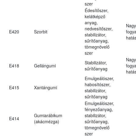
szer
Édesítőszer,
kelátképző
anyag,
Nagy
nedvesítőszer,
E420
Szorbit
fogy
stabilizátor,
hatá
sűrítőanyag,
tömegnövelő
szer
Nagy
Stabilizátor,
E418
Gellángumi
fogy
sűrítőanyag
hatá
Emulgeálószer,
habosítószer,
E415
Xantángumi
stabilizátor,
sűrítőanyag
Emulgeálószer,
fényezőanyag,
Gumiarábikum
stabilizátor,
E414
(akácmézga)
sűrítőanyag,
tömegnövelő
szer