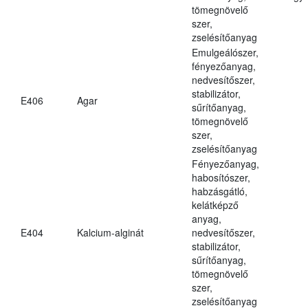
tömegnövelő
szer,
zselésítőanyag
Emulgeálószer,
fényezőanyag,
nedvesítőszer,
stabilizátor,
E406
Agar
sűrítőanyag,
tömegnövelő
szer,
zselésítőanyag
Fényezőanyag,
habosítószer,
habzásgátló,
kelátképző
anyag,
E404
Kalcium-alginát
nedvesítőszer,
stabilizátor,
sűrítőanyag,
tömegnövelő
szer,
zselésítőanyag