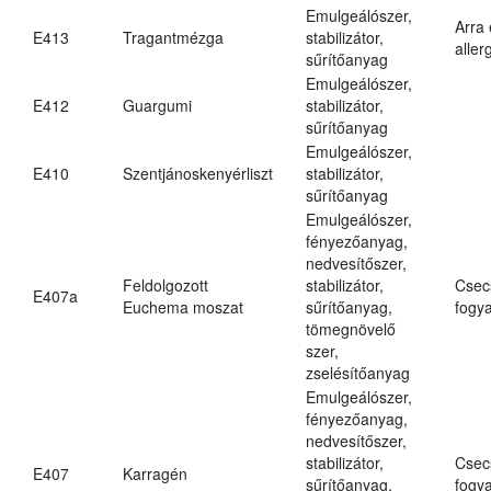
Emulgeálószer,
Arra
E413
Tragantmézga
stabilizátor,
aller
sűrítőanyag
Emulgeálószer,
E412
Guargumi
stabilizátor,
sűrítőanyag
Emulgeálószer,
E410
Szentjánoskenyérliszt
stabilizátor,
sűrítőanyag
Emulgeálószer,
fényezőanyag,
nedvesítőszer,
Feldolgozott
stabilizátor,
Csec
E407a
Euchema moszat
sűrítőanyag,
fogya
tömegnövelő
szer,
zselésítőanyag
Emulgeálószer,
fényezőanyag,
nedvesítőszer,
stabilizátor,
Csec
E407
Karragén
sűrítőanyag,
fogya