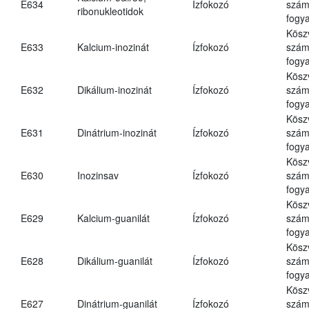
E634
Ízfokozó
számá
ribonukleotidok
fogya
Kösz
E633
Kalcium-inozinát
Ízfokozó
számá
fogya
Kösz
E632
Dikálium-inozinát
Ízfokozó
számá
fogya
Kösz
E631
Dinátrium-inozinát
Ízfokozó
számá
fogya
Kösz
E630
Inozinsav
Ízfokozó
számá
fogya
Kösz
E629
Kalcium-guanilát
Ízfokozó
számá
fogya
Kösz
E628
Dikálium-guanilát
Ízfokozó
számá
fogya
Kösz
E627
Dinátrium-guanilát
Ízfokozó
számá