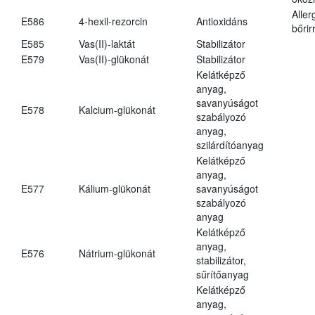
Aller
E586
4-hexil-rezorcin
Antioxidáns
bőrir
E585
Vas(II)-laktát
Stabilizátor
E579
Vas(II)-glükonát
Stabilizátor
Kelátképző
anyag,
savanyúságot
E578
Kalcium-glükonát
szabályozó
anyag,
szilárdítóanyag
Kelátképző
anyag,
E577
Kálium-glükonát
savanyúságot
szabályozó
anyag
Kelátképző
anyag,
E576
Nátrium-glükonát
stabilizátor,
sűrítőanyag
Kelátképző
anyag,