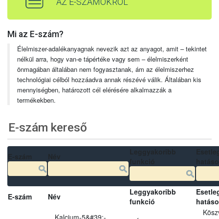
AZ E-SZÁMOKRÓL
Mi az E-szám?
Élelmiszer-adalékanyagnak nevezik azt az anyagot, amit – tekintet
nélkül arra, hogy van-e tápértéke vagy sem – élelmiszerként
önmagában általában nem fogyasztanak, ám az élelmiszerhez
technológiai célból hozzáadva annak részévé válik. Általában kis
mennyiségben, határozott cél elérésére alkalmazzák a
termékekben.
E-szám kereső
Leggyakoribb
Esetle
E-szám
Név
funkció
hatás
Leggyakoribb
Esetle
E-szám
Név
funkció
hatás
Kösz
Kalcium-5&#39;-