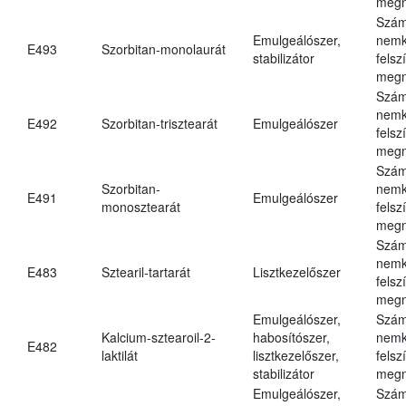
megn
Szám
Emulgeálószer,
nemk
E493
Szorbitan-monolaurát
stabilizátor
felsz
megn
Szám
nemk
E492
Szorbitan-trisztearát
Emulgeálószer
felsz
megn
Szám
Szorbitan-
nemk
E491
Emulgeálószer
monosztearát
felsz
megn
Szám
nemk
E483
Sztearil-tartarát
Lisztkezelőszer
felsz
megn
Emulgeálószer,
Szám
Kalcium-sztearoil-2-
habosítószer,
nemk
E482
laktilát
lisztkezelőszer,
felsz
stabilizátor
megn
Emulgeálószer,
Szám