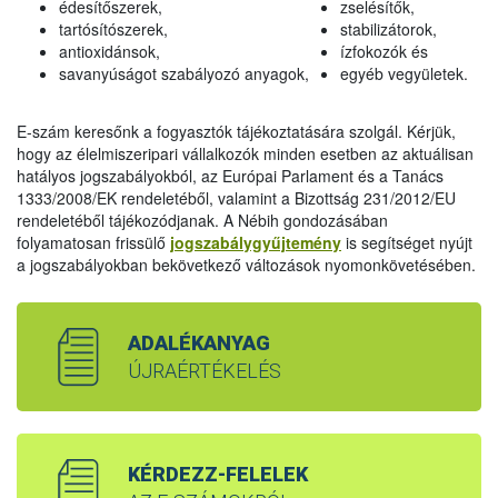
édesítőszerek,
zselésítők,
tartósítószerek,
stabilizátorok,
antioxidánsok,
ízfokozók és
savanyúságot szabályozó anyagok,
egyéb vegyületek.
E-szám keresőnk a fogyasztók tájékoztatására szolgál. Kérjük,
hogy az élelmiszeripari vállalkozók minden esetben az aktuálisan
hatályos jogszabályokból, az Európai Parlament és a Tanács
1333/2008/EK rendeletéből, valamint a Bizottság 231/2012/EU
rendeletéből tájékozódjanak. A Nébih gondozásában
folyamatosan frissülő
jogszabálygyűjtemény
is segítséget nyújt
a jogszabályokban bekövetkező változások nyomonkövetésében.
ADALÉKANYAG
ÚJRAÉRTÉKELÉS
KÉRDEZZ-FELELEK