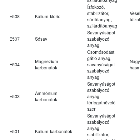
Ízfokozó,
stabilizátor,
Vese
E508
Kálium-klorid
sűrítőanyag,
túlzo
szilárdítóanyag
Savanyúságot
E507
Sósav
szabályozó
anyag
Csomósodást
gátló anyag,
Magnézium-
Nagy
E504
savanyúságot
karbonátok
hasm
szabályozó
anyag
Savanyúságot
szabályozó
Ammónium-
E503
anyag,
karbonátok
térfogatnövelő
szer
Savanyúságot
szabályozó
anyag,
E501
Kálium-karbonátok
stabilizátor,