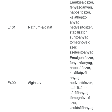
Emulgeálószer,
fényezőanyag,
habosítószer,
kelátképző
anyag,
E401
Nátrium-alginát
nedvesítőszer,
stabilizátor,
sűrítőanyag,
tömegnövelő
szer,
zselésítőanyag
Emulgeálószer,
fényezőanyag,
habosítószer,
kelátképző
anyag,
E400
Alginsav
nedvesítőszer,
stabilizátor,
sűrítőanyag,
tömegnövelő
szer,
zselésítőanyag