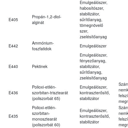
Emulgeálószer,
habosítószer,
stabilizátor,
Propán-1,2-diol-
E405
sűrítőanyag,
alginát
tömegnövelő
szer,
zselésítőanyag
Ammónium-
E442
Emulgeálószer
foszfatidok
Emulgeálószer,
fényezőanyag,
E440
Pektinek
stabilizátor,
sűrítőanyag,
zselésítőanyag
Szám
Polioxi-etilén-
Emulgeálószer,
nemk
E436
szorbitan-trisztearát
kontraszterősítő,
felsz
(poliszorbát 65)
stabilizátor
megn
Polioxi-etilén-
Szám
Emulgeálószer,
szorbitan-
nemk
E435
kontraszterősítő,
monosztearát
felsz
stabilizátor
(poliszorbát 60)
megn