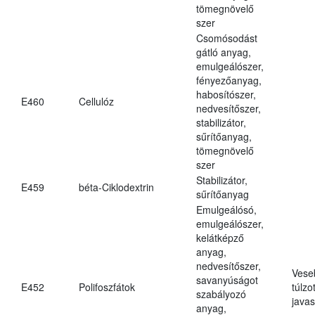
tömegnövelő
szer
Csomósodást
gátló anyag,
emulgeálószer,
fényezőanyag,
habosítószer,
E460
Cellulóz
nedvesítőszer,
stabilizátor,
sűrítőanyag,
tömegnövelő
szer
Stabilizátor,
E459
béta-Ciklodextrin
sűrítőanyag
Emulgeálósó,
emulgeálószer,
kelátképző
anyag,
nedvesítőszer,
Vese
savanyúságot
E452
Polifoszfátok
túlzo
szabályozó
javas
anyag,