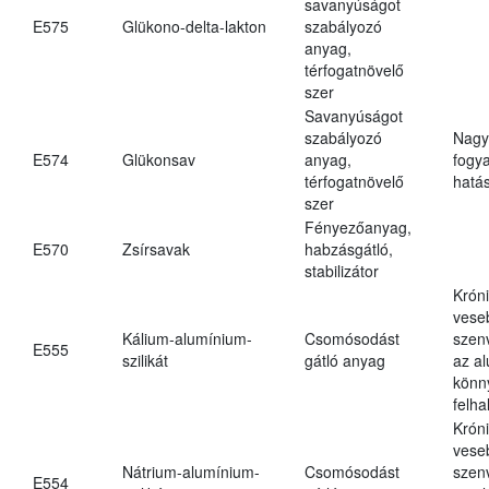
savanyúságot
E575
Glükono-delta-lakton
szabályozó
anyag,
térfogatnövelő
szer
Savanyúságot
szabályozó
Nagy
E574
Glükonsav
anyag,
fogy
térfogatnövelő
hatá
szer
Fényezőanyag,
E570
Zsírsavak
habzásgátló,
stabilizátor
Krón
vese
Kálium-alumínium-
Csomósodást
szen
E555
szilikát
gátló anyag
az a
könn
felh
Krón
vese
Nátrium-alumínium-
Csomósodást
szen
E554