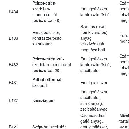
Polioxi-etilén-
Szám
szorbitan-
Emulgeálószer,
nemk
E434
monopalmitát
kontraszterősítő
felsz
(poliszorbát 40)
megn
Számos (akár
Emulgeálószer,
nemkívánatos)
Polio
E433
kontraszterősítő,
anyag
mono
stabilizátor
felszívódását
megnövelheti.
Szám
Polioxi-etilén(20)-
Emulgeálószer,
nemk
E432
szorbitan-monolaurát
kontraszterősítő,
felsz
(poliszorbát 20)
stabilizátor
megn
Polioxi-etilén(40)-
E431
Emulgeálószer
sztearát
Emulgeálószer,
stabilizátor,
E427
Kassziagumi
sűrítőanyag,
zselésítőanyag
Csomósodást
Mive
gátló anyag,
tarta
E426
Szója-hemicellulóz
emulgeálószer,
az ar