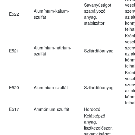
Savanyúságot
vese
Alumínium-kálium-
szabályozó
szen
E522
szulfát
anyag,
az a
stabilizátor
könn
felh
Krón
vese
Alumínium-nátrium-
szen
E521
Szilárdítóanyag
szulfát
az a
könn
felh
Krón
vese
szen
E520
Alumínium-szulfát
Szilárdítóanyag
az a
könn
felh
E517
Ammónium-szulfát
Hordozó
Kelátképző
anyag,
lisztkezelőszer,
savanyúságot