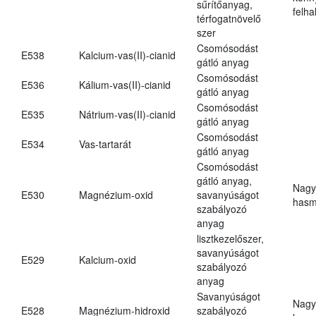
sűrítőanyag,
felh
térfogatnövelő
szer
Csomósodást
E538
Kalcium-vas(II)-cianid
gátló anyag
Csomósodást
E536
Kálium-vas(II)-cianid
gátló anyag
Csomósodást
E535
Nátrium-vas(II)-cianid
gátló anyag
Csomósodást
E534
Vas-tartarát
gátló anyag
Csomósodást
gátló anyag,
Nagy
E530
Magnézium-oxid
savanyúságot
hasm
szabályozó
anyag
lisztkezelőszer,
savanyúságot
E529
Kalcium-oxid
szabályozó
anyag
Savanyúságot
Nagy
E528
Magnézium-hidroxid
szabályozó