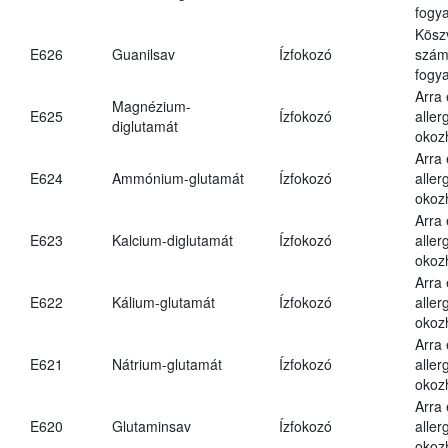
fogya
Kösz
E626
Guanilsav
Ízfokozó
számá
fogya
Arra
Magnézium-
E625
Ízfokozó
aller
diglutamát
okoz
Arra
E624
Ammónium-glutamát
Ízfokozó
aller
okoz
Arra
E623
Kalcium-diglutamát
Ízfokozó
aller
okoz
Arra
E622
Kálium-glutamát
Ízfokozó
aller
okoz
Arra
E621
Nátrium-glutamát
Ízfokozó
aller
okoz
Arra
E620
Glutaminsav
Ízfokozó
aller
okoz