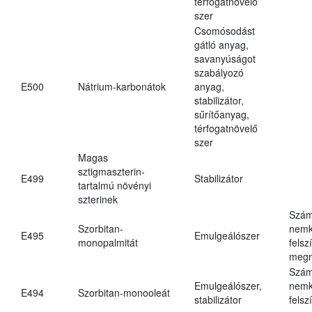
térfogatnövelő
szer
Csomósodást
gátló anyag,
savanyúságot
szabályozó
E500
Nátrium-karbonátok
anyag,
stabilizátor,
sűrítőanyag,
térfogatnövelő
szer
Magas
sztigmaszterin-
E499
Stabilizátor
tartalmú növényi
szterinek
Szám
Szorbitan-
nemk
E495
Emulgeálószer
monopalmitát
felsz
megn
Szám
Emulgeálószer,
nemk
E494
Szorbitan-monooleát
stabilizátor
felsz