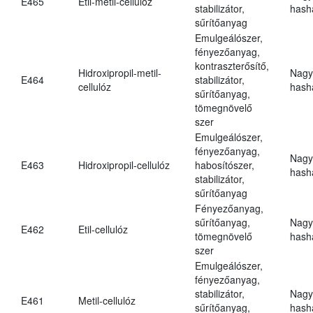
E465
Etil-metil-cellulóz
stabilizátor,
hasha
sűrítőanyag
Emulgeálószer,
fényezőanyag,
kontraszterősítő,
Hidroxipropil-metil-
Nagy
E464
stabilizátor,
cellulóz
hasha
sűrítőanyag,
tömegnövelő
szer
Emulgeálószer,
fényezőanyag,
Nagy
E463
Hidroxipropil-cellulóz
habosítószer,
hasha
stabilizátor,
sűrítőanyag
Fényezőanyag,
sűrítőanyag,
Nagy
E462
Etil-cellulóz
tömegnövelő
hasha
szer
Emulgeálószer,
fényezőanyag,
stabilizátor,
Nagy
E461
Metil-cellulóz
sűrítőanyag,
hasha