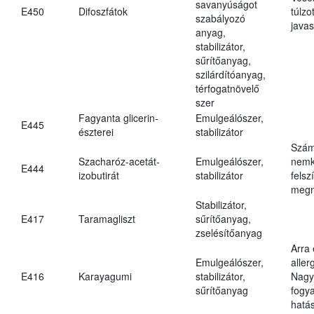
savanyúságot
E450
Difoszfátok
túlzo
szabályozó
javas
anyag,
stabilizátor,
sűrítőanyag,
szilárdítóanyag,
térfogatnövelő
szer
Fagyanta glicerin-
Emulgeálószer,
E445
észterei
stabilizátor
Szám
Szacharóz-acetát-
Emulgeálószer,
nemk
E444
izobutirát
stabilizátor
felsz
megn
Stabilizátor,
E417
Taramagliszt
sűrítőanyag,
zselésítőanyag
Arra
Emulgeálószer,
aller
E416
Karayagumi
stabilizátor,
Nagy
sűrítőanyag
fogy
hatá