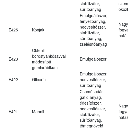
stabilizátor,
szem
sűrítőanyag
okoz
Emulgeálószer,
fényezőanyag,
Nagy
nedvesítőszer,
E425
Konjak
fogy
stabilizátor,
hatá
sűrítőanyag,
zselésítőanyag
Oktenil-
borostyánkősavval
E423
Emulgeálószer
módosított
gumiarábikum
Emulgeálószer,
E422
Glicerin
nedvesítőszer,
sűrítőanyag
Csomósodást
gátló anyag,
édesítőszer,
Nagy
nedvesítőszer,
E421
Mannit
fogy
stabilizátor,
hatá
sűrítőanyag,
tömegnövelő