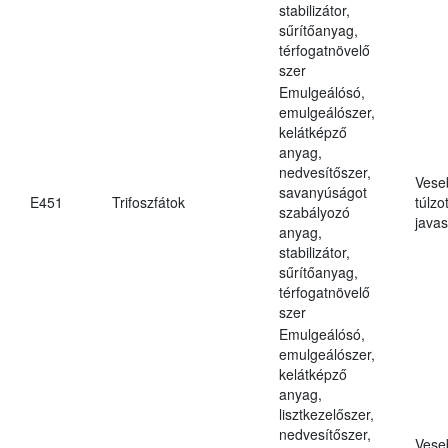
stabilizátor,
sűrítőanyag,
térfogatnövelő
szer
Emulgeálósó,
emulgeálószer,
kelátképző
anyag,
nedvesítőszer,
Vese
savanyúságot
E451
Trifoszfátok
túlzo
szabályozó
javas
anyag,
stabilizátor,
sűrítőanyag,
térfogatnövelő
szer
Emulgeálósó,
emulgeálószer,
kelátképző
anyag,
lisztkezelőszer,
nedvesítőszer,
Vese