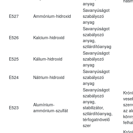
hasm
anyag
Savanyúságot
E527
Ammónium-hidroxid
szabályozó
anyag
Savanyúságot
szabályozó
E526
Kalcium-hidroxid
anyag,
szilárdítóanyag
Savanyúságot
E525
Kálium-hidroxid
szabályozó
anyag
Savanyúságot
E524
Nátrium-hidroxid
szabályozó
anyag
Savanyúságot
Krón
szabályozó
vese
anyag,
Alumínium-
szen
E523
stabilizátor,
ammónium-szulfát
az a
szilárdítóanyag,
könn
térfogatnövelő
felh
szer
Krón