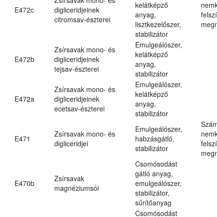
kelátképző
nemk
E472c
digliceridjeinek
anyag,
felsz
citromsav-észterei
lisztkezelőszer,
megn
stabilizátor
Emulgeálószer,
Zsírsavak mono- és
kelátképző
E472b
digliceridjeinek
anyag,
tejsav-észterei
stabilizátor
Emulgeálószer,
Zsírsavak mono- és
kelátképző
E472a
digliceridjeinek
anyag,
ecetsav-észterei
stabilizátor
Szám
Emulgeálószer,
Zsírsavak mono- és
nemk
E471
habzásgátló,
digliceridjei
felsz
stabilizátor
megn
Csomósodást
gátló anyag,
Zsírsavak
E470b
emulgeálószer,
magnéziumsói
stabilizátor,
sűrítőanyag
Csomósodást