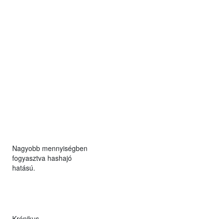
Nagyobb mennyiségben
fogyasztva hashajó
hatású.
Krónikus