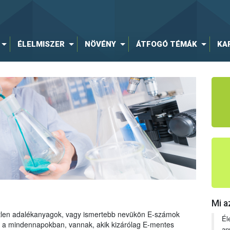
ÉLELMISZER
NÖVÉNY
ÁTFOGÓ TÉMÁK
KA
Mi a
tetlen adalékanyagok, vagy ismertebb nevükön E-számok
Él
ng a mindennapokban, vannak, akik kizárólag E-mentes
an