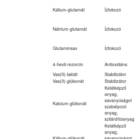
Kálium-glutamát
Ízfokozó
Nátrium-glutamát
Ízfokozó
Glutaminsav
Ízfokozó
4-hexil-rezorcin
Antioxidáns
Vas(II)-laktát
Stabilizátor
Vas(II)-glükonát
Stabilizátor
Kelátképző
anyag,
savanyúságot
Kalcium-glükonát
szabályozó
anyag,
szilárdítóanyag
Kelátképző
anyag,
Kálium-glükonát
savanyúságot