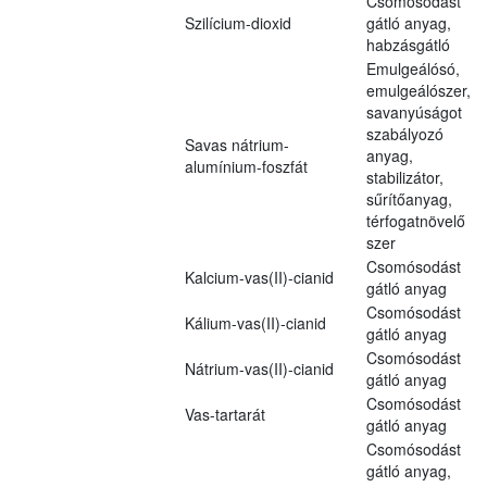
Csomósodást
Szilícium-dioxid
gátló anyag,
habzásgátló
Emulgeálósó,
emulgeálószer,
savanyúságot
szabályozó
Savas nátrium-
anyag,
alumínium-foszfát
stabilizátor,
sűrítőanyag,
térfogatnövelő
szer
Csomósodást
Kalcium-vas(II)-cianid
gátló anyag
Csomósodást
Kálium-vas(II)-cianid
gátló anyag
Csomósodást
Nátrium-vas(II)-cianid
gátló anyag
Csomósodást
Vas-tartarát
gátló anyag
Csomósodást
gátló anyag,