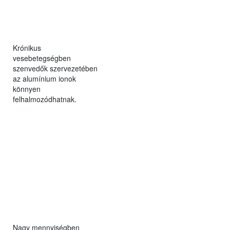
Krónikus
vesebetegségben
szenvedők szervezetében
az alumínium ionok
könnyen
felhalmozódhatnak.
Nagy mennyiségben