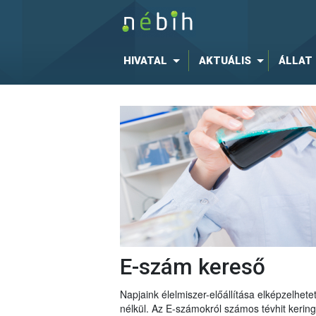
HIVATAL
AKTUÁLIS
ÁLLAT
E-szám kereső
Napjaink élelmiszer-előállítása elképzelhe
nélkül. Az E-számokról számos tévhit keri