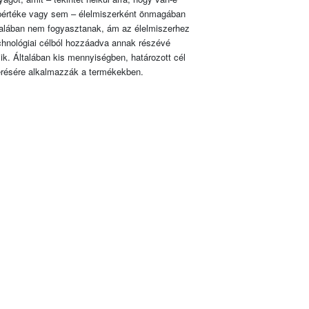
pértéke vagy sem – élelmiszerként önmagában
talában nem fogyasztanak, ám az élelmiszerhez
chnológiai célból hozzáadva annak részévé
lik. Általában kis mennyiségben, határozott cél
érésére alkalmazzák a termékekben.