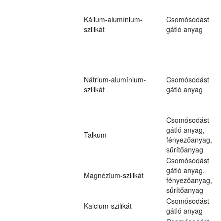
Kálium-alumínium-
Csomósodást
szilikát
gátló anyag
Nátrium-alumínium-
Csomósodást
szilikát
gátló anyag
Csomósodást
gátló anyag,
Talkum
fényezőanyag,
sűrítőanyag
Csomósodást
gátló anyag,
Magnézium-szilikát
fényezőanyag,
sűrítőanyag
Csomósodást
Kalcium-szilikát
gátló anyag