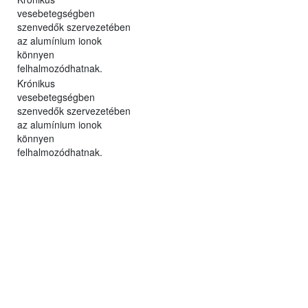
vesebetegségben
szenvedők szervezetében
az alumínium ionok
könnyen
felhalmozódhatnak.
Krónikus
vesebetegségben
szenvedők szervezetében
az alumínium ionok
könnyen
felhalmozódhatnak.