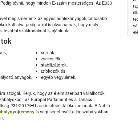
n. Pedig tévhit, hogy minden E-szám mesterséges. Az E330
tá
ál
gével megismerhetik az egyes adalékanyagok fontosabb
te
ekre kattintva pedig arról is olvashatnak, hogy mely
vá
 további szakirodalmat is ajánlunk.
el
rtok
kek,
sűrítők,
zselésítők,
stabilizátorok,
ízfokozók és
ályozó anyagok,
egyéb vegyületek.
a szolgál. Kérjük, hogy az élelmiszeripari vállalkozók
szabályokból, az Európai Parlament és a Tanács
ttság 231/2012/EU rendeletéből tájékozódjanak. A Nébih
abálygyűjtemény
is segítséget nyújt a jogszabályokban
n.