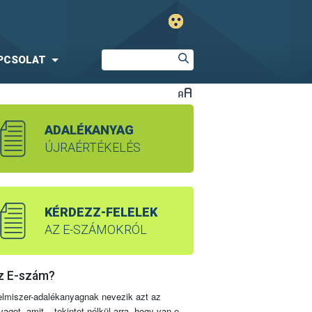
PCSOLAT
ADALÉKANYAG
ÚJRAÉRTÉKELÉS
KÉRDEZZ-FELELEK
AZ E-SZÁMOKRÓL
z E-szám?
elmiszer-adalékanyagnak nevezik azt az
yagot, amit – tekintet nélkül arra, hogy van-e