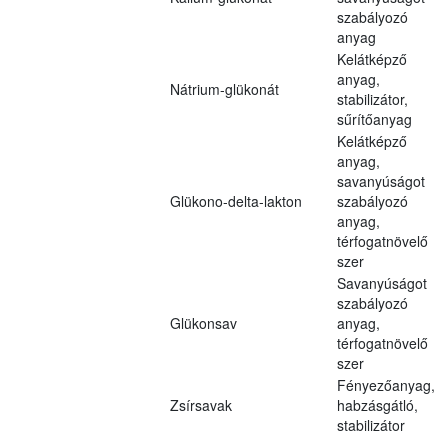
szabályozó
anyag
Kelátképző
anyag,
Nátrium-glükonát
stabilizátor,
sűrítőanyag
Kelátképző
anyag,
savanyúságot
Glükono-delta-lakton
szabályozó
anyag,
térfogatnövelő
szer
Savanyúságot
szabályozó
Glükonsav
anyag,
térfogatnövelő
szer
Fényezőanyag,
Zsírsavak
habzásgátló,
stabilizátor