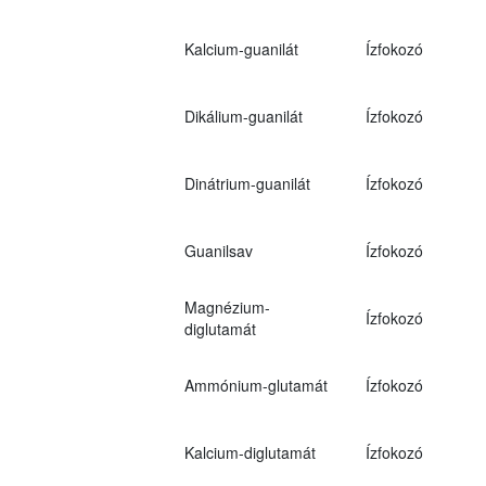
Kalcium-guanilát
Ízfokozó
Dikálium-guanilát
Ízfokozó
Dinátrium-guanilát
Ízfokozó
Guanilsav
Ízfokozó
Magnézium-
Ízfokozó
diglutamát
Ammónium-glutamát
Ízfokozó
Kalcium-diglutamát
Ízfokozó