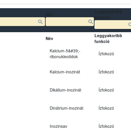
Leggyakoribb
Név
funkció
Leggyakoribb
Név
funkció
Kalcium-5&#39;-
Ízfokozó
ribonukleotidok
Kalcium-inozinát
Ízfokozó
Dikálium-inozinát
Ízfokozó
Dinátrium-inozinát
Ízfokozó
Inozinsav
Ízfokozó