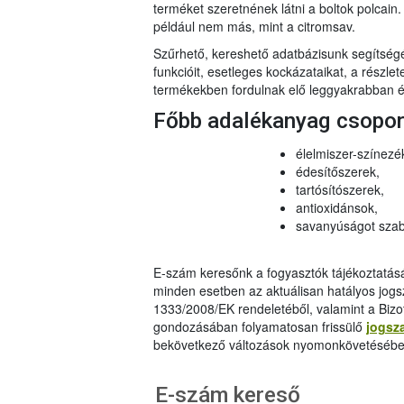
terméket szeretnének látni a boltok polcai
például nem más, mint a citromsav.
Szűrhető, kereshető adatbázisunk segítsé
funkcióit, esetleges kockázataikat, a részlet
termékekben fordulnak elő leggyakrabban és
Főbb adalékanyag csopo
élelmiszer-színezé
édesítőszerek,
tartósítószerek,
antioxidánsok,
savanyúságot szab
E-szám keresőnk a fogyasztók tájékoztatásár
minden esetben az aktuálisan hatályos jog
1333/2008/EK rendeletéből, valamint a Bizo
gondozásában folyamatosan frissülő
jogsz
bekövetkező változások nyomonkövetésébe
E-szám kereső