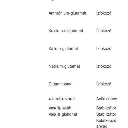
Ammónium-glutamát
Ízfokozó
Kalcium-diglutamát
Ízfokozó
Kálium-glutamát
Ízfokozó
Nátrium-glutamát
Ízfokozó
Glutaminsav
Ízfokozó
4-hexil-rezorcin
Antioxidáns
Vas(II)-laktát
Stabilizátor
Vas(II)-glükonát
Stabilizátor
Kelátképző
anyag,