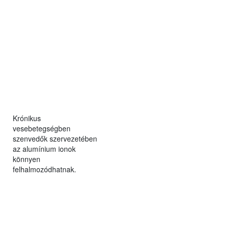
Krónikus
vesebetegségben
szenvedők szervezetében
az alumínium ionok
könnyen
felhalmozódhatnak.