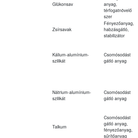
Glükonsav
anyag,
térfogatnövelő
szer
Fényezőanyag,
Zsírsavak
habzásgátló,
stabilizátor
Kálium-alumínium-
Csomósodást
szilikát
gátló anyag
Nátrium-alumínium-
Csomósodást
szilikát
gátló anyag
Csomósodást
gátló anyag,
Talkum
fényezőanyag,
sűrítőanyag