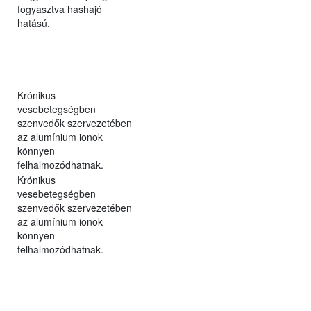
fogyasztva hashajó
hatású.
Krónikus
vesebetegségben
szenvedők szervezetében
az alumínium ionok
könnyen
felhalmozódhatnak.
Krónikus
vesebetegségben
szenvedők szervezetében
az alumínium ionok
könnyen
felhalmozódhatnak.