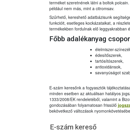
terméket szeretnének látni a boltok polcai
például nem más, mint a citromsav.
Szűrhető, kereshető adatbázisunk segítsé
funkcióit, esetleges kockázataikat, a részlet
termékekben fordulnak elő leggyakrabban és
Főbb adalékanyag csopo
élelmiszer-színezé
édesítőszerek,
tartósítószerek,
antioxidánsok,
savanyúságot szab
E-szám keresőnk a fogyasztók tájékoztatásár
minden esetben az aktuálisan hatályos jog
1333/2008/EK rendeletéből, valamint a Bizo
gondozásában folyamatosan frissülő
jogsz
bekövetkező változások nyomonkövetésébe
E-szám kereső