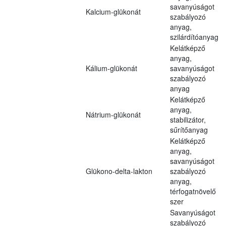
savanyúságot
Kalcium-glükonát
szabályozó
anyag,
szilárdítóanyag
Kelátképző
anyag,
Kálium-glükonát
savanyúságot
szabályozó
anyag
Kelátképző
anyag,
Nátrium-glükonát
stabilizátor,
sűrítőanyag
Kelátképző
anyag,
savanyúságot
Glükono-delta-lakton
szabályozó
anyag,
térfogatnövelő
szer
Savanyúságot
szabályozó