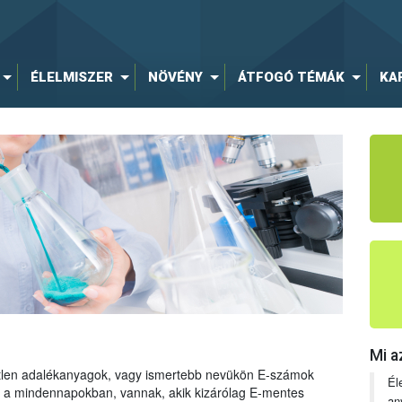
ÉLELMISZER
NÖVÉNY
ÁTFOGÓ TÉMÁK
KA
Mi a
tetlen adalékanyagok, vagy ismertebb nevükön E-számok
Él
ng a mindennapokban, vannak, akik kizárólag E-mentes
an