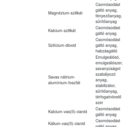
Csomósodást
gátló anyag,
Magnézium-szilikát
fényezőanyag,
sűrítőanyag
Csomósodást
Kalcium-szilikát
gátló anyag
Csomósodást
Szilícium-dioxid
gátló anyag,
habzásgátló
Emulgeálósó,
emulgeálószer,
savanyúságot
szabályozó
Savas nátrium-
anyag,
alumínium-foszfát
stabilizátor,
sűrítőanyag,
térfogatnövelő
szer
Csomósodást
Kalcium-vas(II)-cianid
gátló anyag
Csomósodást
Kálium-vas(II)-cianid
gátló anyag