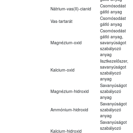
Csomósodást
Nátrium-vas(II)-cianid
gátló anyag
Csomósodást
Vas-tartarát
gátló anyag
Csomósodást
gátló anyag,
Magnézium-oxid
savanyúságot
szabályozó
anyag
lisztkezelőszer,
savanyúságot
Kalcium-oxid
szabályozó
anyag
Savanyúságot
Magnézium-hidroxid
szabályozó
anyag
Savanyúságot
Ammónium-hidroxid
szabályozó
anyag
Savanyúságot
szabályozó
Kalcium-hidroxid