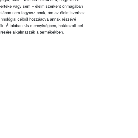
pértéke vagy sem – élelmiszerként önmagában
talában nem fogyasztanak, ám az élelmiszerhez
chnológiai célból hozzáadva annak részévé
lik. Általában kis mennyiségben, határozott cél
érésére alkalmazzák a termékekben.