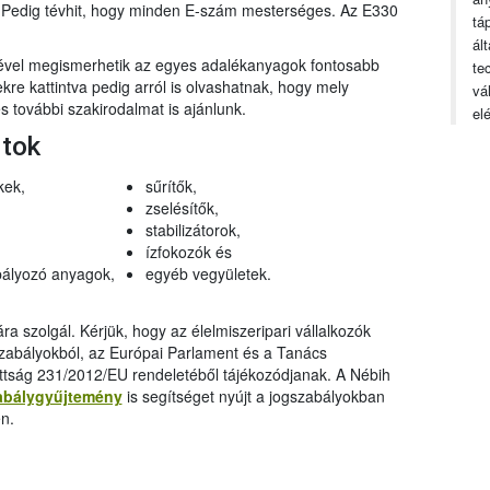
n. Pedig tévhit, hogy minden E-szám mesterséges. Az E330
tá
ál
gével megismerhetik az egyes adalékanyagok fontosabb
te
ekre kattintva pedig arról is olvashatnak, hogy mely
vá
 további szakirodalmat is ajánlunk.
el
rtok
kek,
sűrítők,
zselésítők,
stabilizátorok,
ízfokozók és
ályozó anyagok,
egyéb vegyületek.
a szolgál. Kérjük, hogy az élelmiszeripari vállalkozók
szabályokból, az Európai Parlament és a Tanács
ttság 231/2012/EU rendeletéből tájékozódjanak. A Nébih
abálygyűjtemény
is segítséget nyújt a jogszabályokban
n.