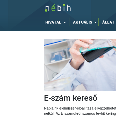
HIVATAL
AKTUÁLIS
ÁLLAT
E-szám kereső
Napjaink élelmiszer-előállítása elképzelhe
nélkül. Az E-számokról számos tévhit keri