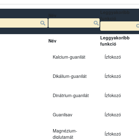
Leggyakoribb
Név
funkció
Leggyakoribb
Név
funkció
Kalcium-guanilát
Ízfokozó
Dikálium-guanilát
Ízfokozó
Dinátrium-guanilát
Ízfokozó
Guanilsav
Ízfokozó
Magnézium-
Ízfokozó
diglutamát