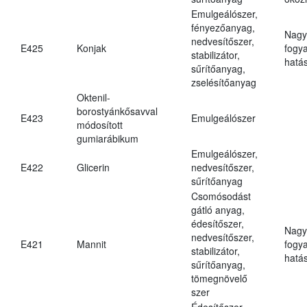
Emulgeálószer,
fényezőanyag,
Nagy
nedvesítőszer,
E425
Konjak
fogy
stabilizátor,
hatá
sűrítőanyag,
zselésítőanyag
Oktenil-
borostyánkősavval
E423
Emulgeálószer
módosított
gumiarábikum
Emulgeálószer,
E422
Glicerin
nedvesítőszer,
sűrítőanyag
Csomósodást
gátló anyag,
édesítőszer,
Nagy
nedvesítőszer,
E421
Mannit
fogy
stabilizátor,
hatá
sűrítőanyag,
tömegnövelő
szer
Édesítőszer,