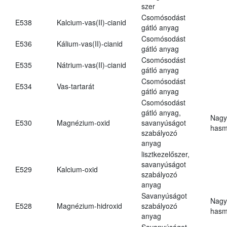
szer
Csomósodást
E538
Kalcium-vas(II)-cianid
gátló anyag
Csomósodást
E536
Kálium-vas(II)-cianid
gátló anyag
Csomósodást
E535
Nátrium-vas(II)-cianid
gátló anyag
Csomósodást
E534
Vas-tartarát
gátló anyag
Csomósodást
gátló anyag,
Nagy
E530
Magnézium-oxid
savanyúságot
hasm
szabályozó
anyag
lisztkezelőszer,
savanyúságot
E529
Kalcium-oxid
szabályozó
anyag
Savanyúságot
Nagy
E528
Magnézium-hidroxid
szabályozó
hasm
anyag
Savanyúságot