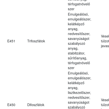
térfogatnövelő
szer
Emulgeálósó,
emulgeálószer,
kelátképző
anyag,
nedvesítőszer,
Vese
savanyúságot
E451
Trifoszfátok
túlzo
szabályozó
javas
anyag,
stabilizátor,
sűrítőanyag,
térfogatnövelő
szer
Emulgeálósó,
emulgeálószer,
kelátképző
anyag,
lisztkezelőszer,
nedvesítőszer,
Vese
savanyúságot
E450
Difoszfátok
túlzo
szabályozó