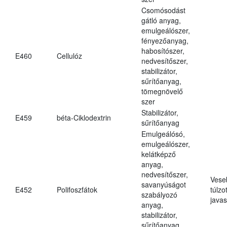
Csomósodást
gátló anyag,
emulgeálószer,
fényezőanyag,
habosítószer,
E460
Cellulóz
nedvesítőszer,
stabilizátor,
sűrítőanyag,
tömegnövelő
szer
Stabilizátor,
E459
béta-Ciklodextrin
sűrítőanyag
Emulgeálósó,
emulgeálószer,
kelátképző
anyag,
nedvesítőszer,
Vese
savanyúságot
E452
Polifoszfátok
túlzo
szabályozó
javas
anyag,
stabilizátor,
sűrítőanyag,