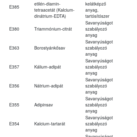
etilén-diamin-
kelátképző
E385
tetraacetát (Kalcium-
anyag,
dinátrium-EDTA)
tartósítószer
Savanyúságot
E380
Triammónium-citrát
szabályozó
anyag
Savanyúságot
E363
Borostyánkősav
szabályozó
anyag
Savanyúságot
E357
Kálium-adipát
szabályozó
anyag
Savanyúságot
E356
Nátrium-adipát
szabályozó
anyag
Savanyúságot
E355
Adipinsav
szabályozó
anyag
Savanyúságot
E354
Kalcium-tartarát
szabályozó
anyag
Savanyúságot