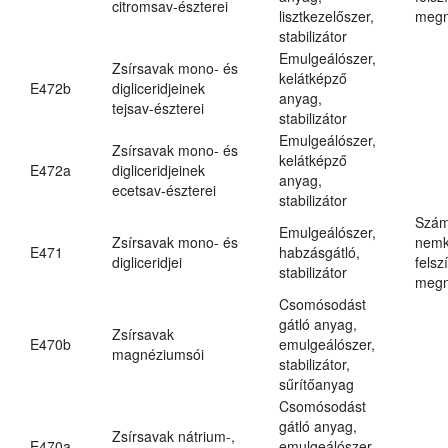
citromsav-észterei
lisztkezelőszer,
megn
stabilizátor
Emulgeálószer,
Zsírsavak mono- és
kelátképző
E472b
digliceridjeinek
anyag,
tejsav-észterei
stabilizátor
Emulgeálószer,
Zsírsavak mono- és
kelátképző
E472a
digliceridjeinek
anyag,
ecetsav-észterei
stabilizátor
Szám
Emulgeálószer,
Zsírsavak mono- és
nemk
E471
habzásgátló,
digliceridjei
felsz
stabilizátor
megn
Csomósodást
gátló anyag,
Zsírsavak
E470b
emulgeálószer,
magnéziumsói
stabilizátor,
sűrítőanyag
Csomósodást
gátló anyag,
Zsírsavak nátrium-,
E470a
emulgeálószer,