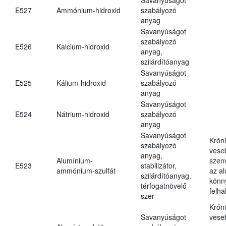
E527
Ammónium-hidroxid
szabályozó
anyag
Savanyúságot
szabályozó
E526
Kalcium-hidroxid
anyag,
szilárdítóanyag
Savanyúságot
E525
Kálium-hidroxid
szabályozó
anyag
Savanyúságot
E524
Nátrium-hidroxid
szabályozó
anyag
Savanyúságot
Krón
szabályozó
vese
anyag,
Alumínium-
szen
E523
stabilizátor,
ammónium-szulfát
az a
szilárdítóanyag,
könn
térfogatnövelő
felh
szer
Krón
Savanyúságot
vese