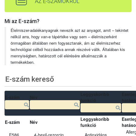
AZ E-SZÁMOKRÓL
Mi az E-szám?
Élelmiszer-adalékanyagnak nevezik azt az anyagot, amit – tekintet
nélkül arra, hogy van-e tápértéke vagy sem – élelmiszerként
önmagában általában nem fogyasztanak, ám az élelmiszerhez
technológiai célból hozzáadva annak részévé válik. Általában kis
mennyiségben, határozott cél elérésére alkalmazzák a
termékekben.
E-szám kereső
Leggyakoribb
Esetle
E-szám
Név
funkció
hatás
Leggyakoribb
Esetle
E-szám
Név
funkció
hatás
Aller
E586
4-hexil-rezorcin
Antioxidáns