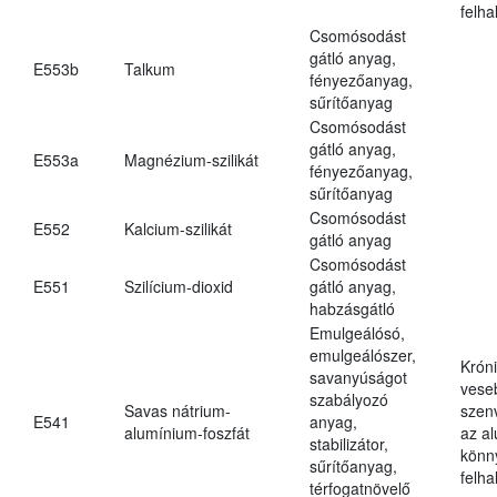
felh
Csomósodást
gátló anyag,
E553b
Talkum
fényezőanyag,
sűrítőanyag
Csomósodást
gátló anyag,
E553a
Magnézium-szilikát
fényezőanyag,
sűrítőanyag
Csomósodást
E552
Kalcium-szilikát
gátló anyag
Csomósodást
E551
Szilícium-dioxid
gátló anyag,
habzásgátló
Emulgeálósó,
emulgeálószer,
Krón
savanyúságot
vese
szabályozó
Savas nátrium-
szen
E541
anyag,
alumínium-foszfát
az a
stabilizátor,
könn
sűrítőanyag,
felh
térfogatnövelő