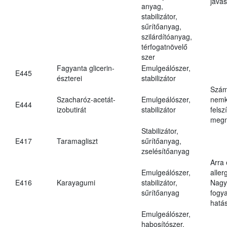
javas
anyag,
stabilizátor,
sűrítőanyag,
szilárdítóanyag,
térfogatnövelő
szer
Fagyanta glicerin-
Emulgeálószer,
E445
észterei
stabilizátor
Szám
Szacharóz-acetát-
Emulgeálószer,
nemk
E444
izobutirát
stabilizátor
felsz
megn
Stabilizátor,
E417
Taramagliszt
sűrítőanyag,
zselésítőanyag
Arra
Emulgeálószer,
aller
E416
Karayagumi
stabilizátor,
Nagy
sűrítőanyag
fogy
hatá
Emulgeálószer,
habosítószer,