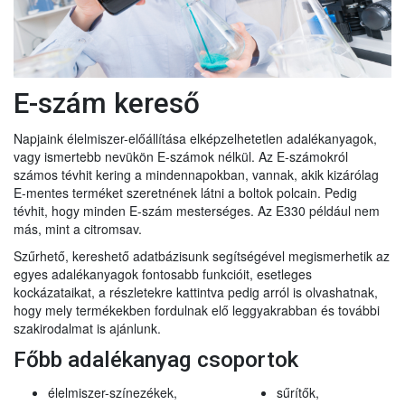
E-szám kereső
Napjaink élelmiszer-előállítása elképzelhetetlen adalékanyagok,
vagy ismertebb nevükön E-számok nélkül. Az E-számokról
számos tévhit kering a mindennapokban, vannak, akik kizárólag
E-mentes terméket szeretnének látni a boltok polcain. Pedig
tévhit, hogy minden E-szám mesterséges. Az E330 például nem
más, mint a citromsav.
Szűrhető, kereshető adatbázisunk segítségével megismerhetik az
egyes adalékanyagok fontosabb funkcióit, esetleges
kockázataikat, a részletekre kattintva pedig arról is olvashatnak,
hogy mely termékekben fordulnak elő leggyakrabban és további
szakirodalmat is ajánlunk.
Főbb adalékanyag csoportok
élelmiszer-színezékek,
sűrítők,