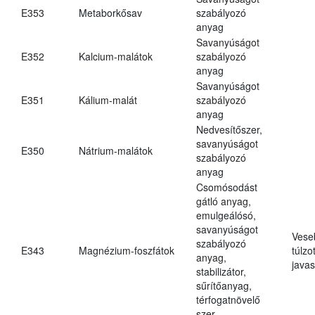
E353
Metaborkősav
szabályozó
anyag
Savanyúságot
E352
Kalcium-malátok
szabályozó
anyag
Savanyúságot
E351
Kálium-malát
szabályozó
anyag
Nedvesítőszer,
savanyúságot
E350
Nátrium-malátok
szabályozó
anyag
Csomósodást
gátló anyag,
emulgeálósó,
savanyúságot
Vese
szabályozó
E343
Magnézium-foszfátok
túlzo
anyag,
javas
stabilizátor,
sűrítőanyag,
térfogatnövelő
szer