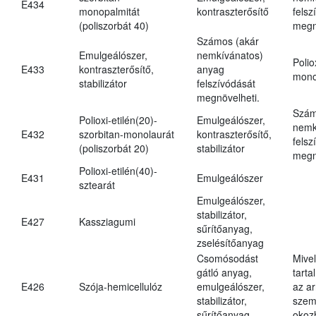
E434
monopalmitát
kontraszterősítő
felsz
(poliszorbát 40)
megn
Számos (akár
Emulgeálószer,
nemkívánatos)
Polio
E433
kontraszterősítő,
anyag
mono
stabilizátor
felszívódását
megnövelheti.
Szám
Polioxi-etilén(20)-
Emulgeálószer,
nemk
E432
szorbitan-monolaurát
kontraszterősítő,
felsz
(poliszorbát 20)
stabilizátor
megn
Polioxi-etilén(40)-
E431
Emulgeálószer
sztearát
Emulgeálószer,
stabilizátor,
E427
Kassziagumi
sűrítőanyag,
zselésítőanyag
Csomósodást
Mive
gátló anyag,
tarta
E426
Szója-hemicellulóz
emulgeálószer,
az ar
stabilizátor,
szem
sűrítőanyag
okoz