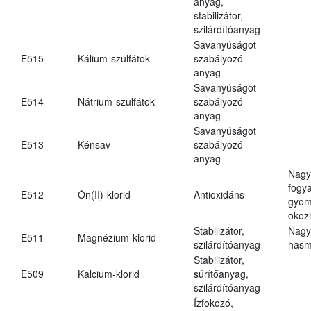
anyag,
stabilizátor,
szilárdítóanyag
Savanyúságot
E515
Kálium-szulfátok
szabályozó
anyag
Savanyúságot
E514
Nátrium-szulfátok
szabályozó
anyag
Savanyúságot
E513
Kénsav
szabályozó
anyag
Nagy
fogy
E512
Ón(II)-klorid
Antioxidáns
gyom
okoz
Stabilizátor,
Nagy
E511
Magnézium-klorid
szilárdítóanyag
hasm
Stabilizátor,
E509
Kalcium-klorid
sűrítőanyag,
szilárdítóanyag
Ízfokozó,