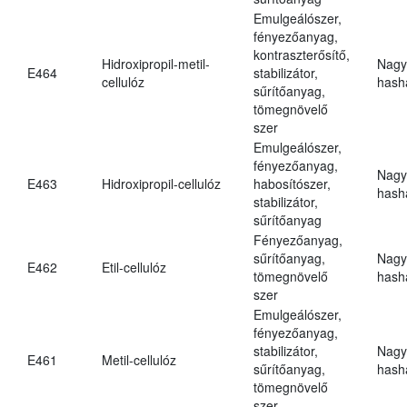
Emulgeálószer,
fényezőanyag,
kontraszterősítő,
Hidroxipropil-metil-
Nagy
E464
stabilizátor,
cellulóz
hasha
sűrítőanyag,
tömegnövelő
szer
Emulgeálószer,
fényezőanyag,
Nagy
E463
Hidroxipropil-cellulóz
habosítószer,
hasha
stabilizátor,
sűrítőanyag
Fényezőanyag,
sűrítőanyag,
Nagy
E462
Etil-cellulóz
tömegnövelő
hasha
szer
Emulgeálószer,
fényezőanyag,
stabilizátor,
Nagy
E461
Metil-cellulóz
sűrítőanyag,
hasha
tömegnövelő
szer