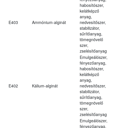
habosítószer,
kelátképző
anyag,
E403
Ammónium-alginát
nedvesítőszer,
stabilizátor,
sűrítőanyag,
tömegnövelő
szer,
zselésítőanyag
Emulgeálószer,
fényezőanyag,
habosítószer,
kelátképző
anyag,
E402
Kálium-alginát
nedvesítőszer,
stabilizátor,
sűrítőanyag,
tömegnövelő
szer,
zselésítőanyag
Emulgeálószer,
fényezőanyag,