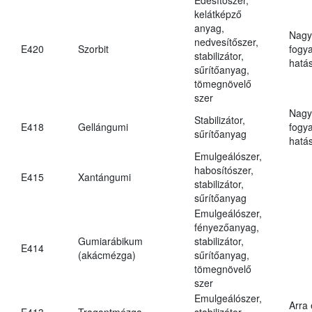
kelátképző
anyag,
Nagy
nedvesítőszer,
E420
Szorbit
fogy
stabilizátor,
hatá
sűrítőanyag,
tömegnövelő
szer
Nagy
Stabilizátor,
E418
Gellángumi
fogy
sűrítőanyag
hatá
Emulgeálószer,
habosítószer,
E415
Xantángumi
stabilizátor,
sűrítőanyag
Emulgeálószer,
fényezőanyag,
Gumiarábikum
stabilizátor,
E414
(akácmézga)
sűrítőanyag,
tömegnövelő
szer
Emulgeálószer,
Arra
E413
Tragantmézga
stabilizátor,