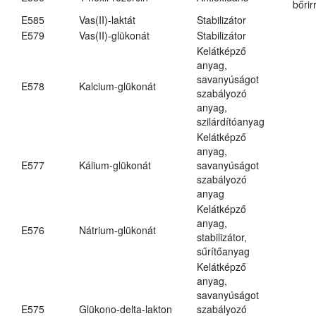
bőrir
E585
Vas(II)-laktát
Stabilizátor
E579
Vas(II)-glükonát
Stabilizátor
Kelátképző
anyag,
savanyúságot
E578
Kalcium-glükonát
szabályozó
anyag,
szilárdítóanyag
Kelátképző
anyag,
E577
Kálium-glükonát
savanyúságot
szabályozó
anyag
Kelátképző
anyag,
E576
Nátrium-glükonát
stabilizátor,
sűrítőanyag
Kelátképző
anyag,
savanyúságot
E575
Glükono-delta-lakton
szabályozó