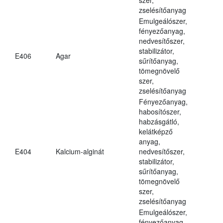
zselésítőanyag
Emulgeálószer,
fényezőanyag,
nedvesítőszer,
stabilizátor,
E406
Agar
sűrítőanyag,
tömegnövelő
szer,
zselésítőanyag
Fényezőanyag,
habosítószer,
habzásgátló,
kelátképző
anyag,
E404
Kalcium-alginát
nedvesítőszer,
stabilizátor,
sűrítőanyag,
tömegnövelő
szer,
zselésítőanyag
Emulgeálószer,
fényezőanyag,