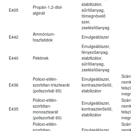
stabilizátor,
Propán-1,2-diol-
E405
sűrítőanyag,
alginát
tömegnövelő
szer,
zselésítőanyag
Ammónium-
E442
Emulgeálószer
foszfatidok
Emulgeálószer,
fényezőanyag,
E440
Pektinek
stabilizátor,
sűrítőanyag,
zselésítőanyag
Szám
Polioxi-etilén-
Emulgeálószer,
nemk
E436
szorbitan-trisztearát
kontraszterősítő,
felsz
(poliszorbát 65)
stabilizátor
megn
Polioxi-etilén-
Szám
Emulgeálószer,
szorbitan-
nemk
E435
kontraszterősítő,
monosztearát
felsz
stabilizátor
(poliszorbát 60)
megn
Polioxi-etilén-
Szám
szorbitan-
Emulgeálószer,
nemk