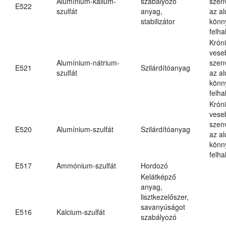
Alumínium-kálium-
szabályozó
szen
E522
szulfát
anyag,
az a
stabilizátor
könn
felh
Krón
vese
Alumínium-nátrium-
szen
E521
Szilárdítóanyag
szulfát
az a
könn
felh
Krón
vese
szen
E520
Alumínium-szulfát
Szilárdítóanyag
az a
könn
felh
E517
Ammónium-szulfát
Hordozó
Kelátképző
anyag,
lisztkezelőszer,
savanyúságot
E516
Kalcium-szulfát
szabályozó