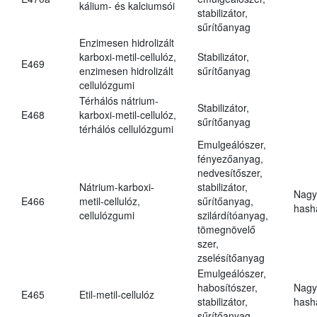
kálium- és kalciumsói
stabilizátor,
sűrítőanyag
Enzimesen hidrolizált
karboxi-metil-cellulóz,
Stabilizátor,
E469
enzimesen hidrolizált
sűrítőanyag
cellulózgumi
Térhálós nátrium-
Stabilizátor,
E468
karboxi-metil-cellulóz,
sűrítőanyag
térhálós cellulózgumi
Emulgeálószer,
fényezőanyag,
nedvesítőszer,
Nátrium-karboxi-
stabilizátor,
Nagy
E466
metil-cellulóz,
sűrítőanyag,
hasha
cellulózgumi
szilárdítóanyag,
tömegnövelő
szer,
zselésítőanyag
Emulgeálószer,
habosítószer,
Nagy
E465
Etil-metil-cellulóz
stabilizátor,
hasha
sűrítőanyag