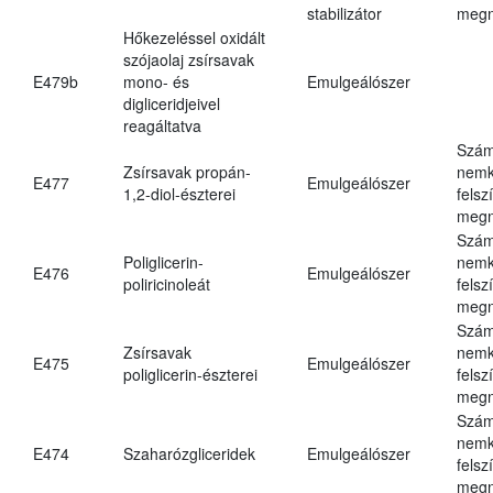
stabilizátor
megn
Hőkezeléssel oxidált
szójaolaj zsírsavak
E479b
mono- és
Emulgeálószer
digliceridjeivel
reagáltatva
Szám
Zsírsavak propán-
nemk
E477
Emulgeálószer
1,2-diol-észterei
felsz
megn
Szám
Poliglicerin-
nemk
E476
Emulgeálószer
poliricinoleát
felsz
megn
Szám
Zsírsavak
nemk
E475
Emulgeálószer
poliglicerin-észterei
felsz
megn
Szám
nemk
E474
Szaharózgliceridek
Emulgeálószer
felsz
megn