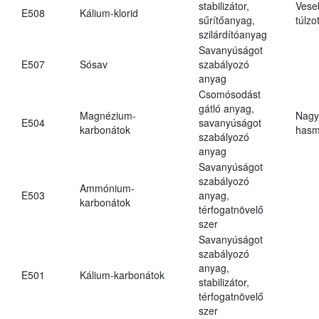
stabilizátor,
Vese
E508
Kálium-klorid
sűrítőanyag,
túlzo
szilárdítóanyag
Savanyúságot
E507
Sósav
szabályozó
anyag
Csomósodást
gátló anyag,
Magnézium-
Nagy
E504
savanyúságot
karbonátok
hasm
szabályozó
anyag
Savanyúságot
szabályozó
Ammónium-
E503
anyag,
karbonátok
térfogatnövelő
szer
Savanyúságot
szabályozó
anyag,
E501
Kálium-karbonátok
stabilizátor,
térfogatnövelő
szer