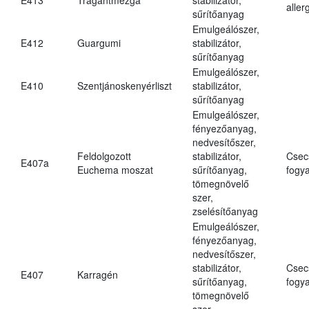
aller
sűrítőanyag
Emulgeálószer,
E412
Guargumi
stabilizátor,
sűrítőanyag
Emulgeálószer,
E410
Szentjánoskenyérliszt
stabilizátor,
sűrítőanyag
Emulgeálószer,
fényezőanyag,
nedvesítőszer,
Feldolgozott
stabilizátor,
Csec
E407a
Euchema moszat
sűrítőanyag,
fogya
tömegnövelő
szer,
zselésítőanyag
Emulgeálószer,
fényezőanyag,
nedvesítőszer,
stabilizátor,
Csec
E407
Karragén
sűrítőanyag,
fogya
tömegnövelő
szer,