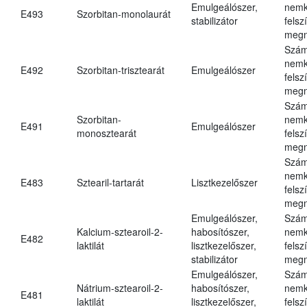
Emulgeálószer,
nemk
E493
Szorbitan-monolaurát
stabilizátor
felsz
megn
Szám
nemk
E492
Szorbitan-trisztearát
Emulgeálószer
felsz
megn
Szám
Szorbitan-
nemk
E491
Emulgeálószer
monosztearát
felsz
megn
Szám
nemk
E483
Sztearil-tartarát
Lisztkezelőszer
felsz
megn
Emulgeálószer,
Szám
Kalcium-sztearoil-2-
habosítószer,
nemk
E482
laktilát
lisztkezelőszer,
felsz
stabilizátor
megn
Emulgeálószer,
Szám
Nátrium-sztearoil-2-
habosítószer,
nemk
E481
laktilát
lisztkezelőszer,
felsz