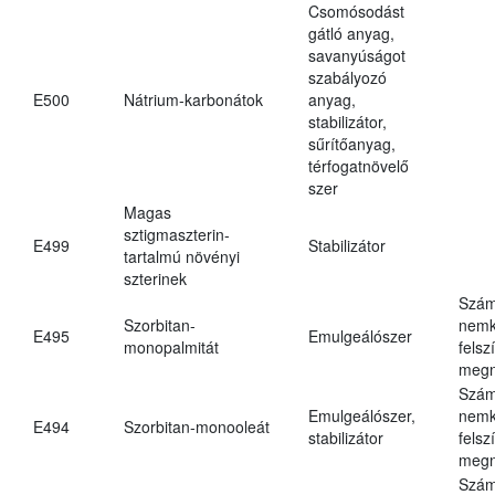
Csomósodást
gátló anyag,
savanyúságot
szabályozó
E500
Nátrium-karbonátok
anyag,
stabilizátor,
sűrítőanyag,
térfogatnövelő
szer
Magas
sztigmaszterin-
E499
Stabilizátor
tartalmú növényi
szterinek
Szám
Szorbitan-
nemk
E495
Emulgeálószer
monopalmitát
felsz
megn
Szám
Emulgeálószer,
nemk
E494
Szorbitan-monooleát
stabilizátor
felsz
megn
Szám