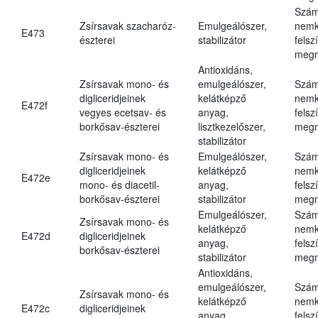
Szám
Zsírsavak szacharóz-
Emulgeálószer,
nemk
E473
észterei
stabilizátor
felsz
megn
Antioxidáns,
Zsírsavak mono- és
emulgeálószer,
Szám
digliceridjeinek
kelátképző
nemk
E472f
vegyes ecetsav- és
anyag,
felsz
borkősav-észterei
lisztkezelőszer,
megn
stabilizátor
Zsírsavak mono- és
Emulgeálószer,
Szám
digliceridjeinek
kelátképző
nemk
E472e
mono- és diacetil-
anyag,
felsz
borkősav-észterei
stabilizátor
megn
Emulgeálószer,
Szám
Zsírsavak mono- és
kelátképző
nemk
E472d
digliceridjeinek
anyag,
felsz
borkősav-észterei
stabilizátor
megn
Antioxidáns,
emulgeálószer,
Szám
Zsírsavak mono- és
kelátképző
nemk
E472c
digliceridjeinek
anyag,
felsz