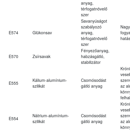
anyag,
térfogatnövelő
szer
Savanyúságot
szabályozó
Nagy
E574
Glükonsav
anyag,
fogy
térfogatnövelő
hatá
szer
Fényezőanyag,
E570
Zsírsavak
habzásgátló,
stabilizátor
Krón
vese
Kálium-alumínium-
Csomósodást
szen
E555
szilikát
gátló anyag
az a
könn
felh
Krón
vese
Nátrium-alumínium-
Csomósodást
szen
E554
szilikát
gátló anyag
az a
könn