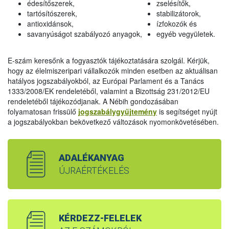
édesítőszerek,
zselésítők,
tartósítószerek,
stabilizátorok,
antioxidánsok,
ízfokozók és
savanyúságot szabályozó anyagok,
egyéb vegyületek.
E-szám keresőnk a fogyasztók tájékoztatására szolgál. Kérjük,
hogy az élelmiszeripari vállalkozók minden esetben az aktuálisan
hatályos jogszabályokból, az Európai Parlament és a Tanács
1333/2008/EK rendeletéből, valamint a Bizottság 231/2012/EU
rendeletéből tájékozódjanak. A Nébih gondozásában
folyamatosan frissülő
jogszabálygyűjtemény
is segítséget nyújt
a jogszabályokban bekövetkező változások nyomonkövetésében.
ADALÉKANYAG
ÚJRAÉRTÉKELÉS
KÉRDEZZ-FELELEK