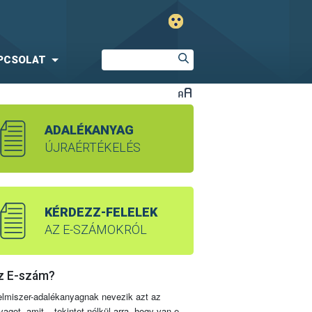
PCSOLAT
ADALÉKANYAG
ÚJRAÉRTÉKELÉS
KÉRDEZZ-FELELEK
AZ E-SZÁMOKRÓL
z E-szám?
elmiszer-adalékanyagnak nevezik azt az
yagot, amit – tekintet nélkül arra, hogy van-e