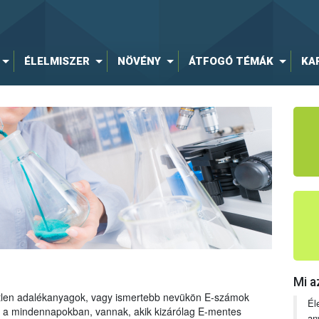
ÉLELMISZER
NÖVÉNY
ÁTFOGÓ TÉMÁK
KA
Mi a
tetlen adalékanyagok, vagy ismertebb nevükön E-számok
Él
ng a mindennapokban, vannak, akik kizárólag E-mentes
an