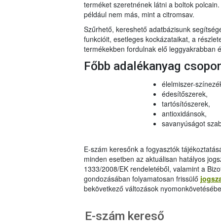
terméket szeretnének látni a boltok polcai
például nem más, mint a citromsav.
Szűrhető, kereshető adatbázisunk segítsé
funkcióit, esetleges kockázataikat, a részlet
termékekben fordulnak elő leggyakrabban és
Főbb adalékanyag csopo
élelmiszer-színezé
édesítőszerek,
tartósítószerek,
antioxidánsok,
savanyúságot szab
E-szám keresőnk a fogyasztók tájékoztatásár
minden esetben az aktuálisan hatályos jog
1333/2008/EK rendeletéből, valamint a Bizo
gondozásában folyamatosan frissülő
jogsz
bekövetkező változások nyomonkövetésébe
E-szám kereső