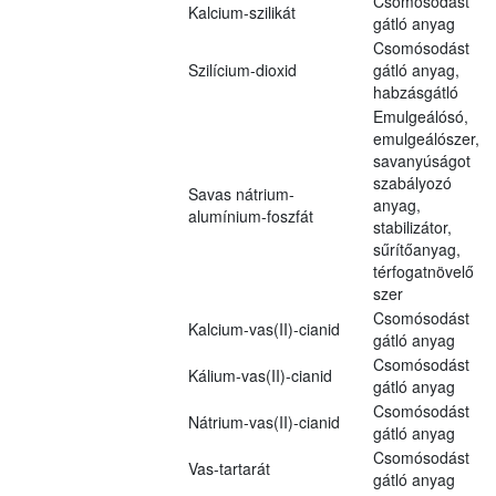
Csomósodást
Kalcium-szilikát
gátló anyag
Csomósodást
Szilícium-dioxid
gátló anyag,
habzásgátló
Emulgeálósó,
emulgeálószer,
savanyúságot
szabályozó
Savas nátrium-
anyag,
alumínium-foszfát
stabilizátor,
sűrítőanyag,
térfogatnövelő
szer
Csomósodást
Kalcium-vas(II)-cianid
gátló anyag
Csomósodást
Kálium-vas(II)-cianid
gátló anyag
Csomósodást
Nátrium-vas(II)-cianid
gátló anyag
Csomósodást
Vas-tartarát
gátló anyag