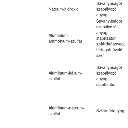
Savanyúságot
Nátrium-hidroxid
szabályozó
anyag
Savanyúságot
szabályozó
anyag,
Alumínium-
stabilizátor,
ammónium-szulfát
szilárdítóanyag,
térfogatnövelő
szer
Savanyúságot
Alumínium-kálium-
szabályozó
szulfát
anyag,
stabilizátor
Alumínium-nátrium-
Szilárdítóanyag
szulfát