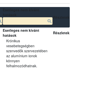
Esetleges nem kívánt
hatások
Részletek
Esetleges nem kívánt
Részletek
hatások
Krónikus
vesebetegségben
szenvedők szervezetében
az alumínium ionok
könnyen
felhalmozódhatnak.