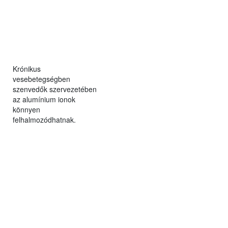
Krónikus
vesebetegségben
szenvedők szervezetében
az alumínium ionok
könnyen
felhalmozódhatnak.