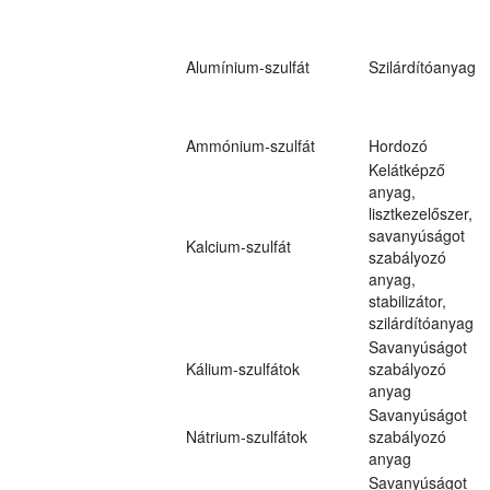
Alumínium-szulfát
Szilárdítóanyag
Ammónium-szulfát
Hordozó
Kelátképző
anyag,
lisztkezelőszer,
savanyúságot
Kalcium-szulfát
szabályozó
anyag,
stabilizátor,
szilárdítóanyag
Savanyúságot
Kálium-szulfátok
szabályozó
anyag
Savanyúságot
Nátrium-szulfátok
szabályozó
anyag
Savanyúságot