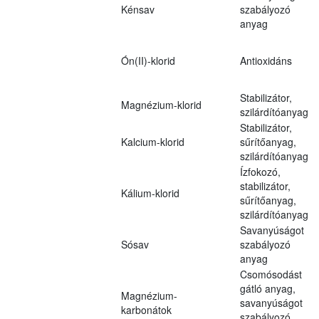
Kénsav
szabályozó
anyag
Ón(II)-klorid
Antioxidáns
Stabilizátor,
Magnézium-klorid
szilárdítóanyag
Stabilizátor,
Kalcium-klorid
sűrítőanyag,
szilárdítóanyag
Ízfokozó,
stabilizátor,
Kálium-klorid
sűrítőanyag,
szilárdítóanyag
Savanyúságot
Sósav
szabályozó
anyag
Csomósodást
gátló anyag,
Magnézium-
savanyúságot
karbonátok
szabályozó