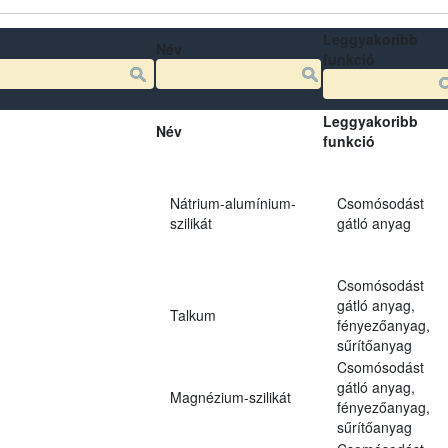
Leggyakoribb
Név
funkció
Leggyakoribb
Név
funkció
Nátrium-alumínium-
Csomósodást
szilikát
gátló anyag
Csomósodást
gátló anyag,
Talkum
fényezőanyag,
sűrítőanyag
Csomósodást
gátló anyag,
Magnézium-szilikát
fényezőanyag,
sűrítőanyag