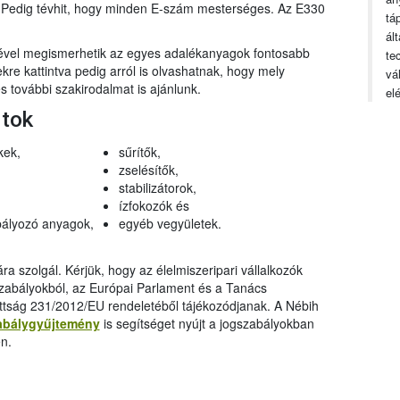
n. Pedig tévhit, hogy minden E-szám mesterséges. Az E330
tá
ál
gével megismerhetik az egyes adalékanyagok fontosabb
te
ekre kattintva pedig arról is olvashatnak, hogy mely
vá
 további szakirodalmat is ajánlunk.
el
rtok
kek,
sűrítők,
zselésítők,
stabilizátorok,
ízfokozók és
ályozó anyagok,
egyéb vegyületek.
a szolgál. Kérjük, hogy az élelmiszeripari vállalkozók
szabályokból, az Európai Parlament és a Tanács
ttság 231/2012/EU rendeletéből tájékozódjanak. A Nébih
abálygyűjtemény
is segítséget nyújt a jogszabályokban
n.