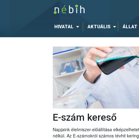
HIVATAL
AKTUÁLIS
ÁLLAT
E-szám kereső
Napjaink élelmiszer-előállítása elképzelhe
nélkül. Az E-számokról számos tévhit keri