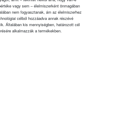
pértéke vagy sem – élelmiszerként önmagában
talában nem fogyasztanak, ám az élelmiszerhez
chnológiai célból hozzáadva annak részévé
lik. Általában kis mennyiségben, határozott cél
érésére alkalmazzák a termékekben.