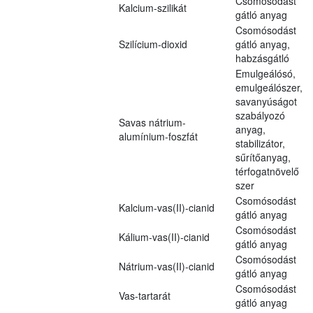
Csomósodást
Kalcium-szilikát
gátló anyag
Csomósodást
Szilícium-dioxid
gátló anyag,
habzásgátló
Emulgeálósó,
emulgeálószer,
savanyúságot
szabályozó
Savas nátrium-
anyag,
alumínium-foszfát
stabilizátor,
sűrítőanyag,
térfogatnövelő
szer
Csomósodást
Kalcium-vas(II)-cianid
gátló anyag
Csomósodást
Kálium-vas(II)-cianid
gátló anyag
Csomósodást
Nátrium-vas(II)-cianid
gátló anyag
Csomósodást
Vas-tartarát
gátló anyag