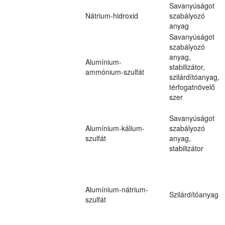
Savanyúságot
Nátrium-hidroxid
szabályozó
anyag
Savanyúságot
szabályozó
anyag,
Alumínium-
stabilizátor,
ammónium-szulfát
szilárdítóanyag,
térfogatnövelő
szer
Savanyúságot
Alumínium-kálium-
szabályozó
szulfát
anyag,
stabilizátor
Alumínium-nátrium-
Szilárdítóanyag
szulfát