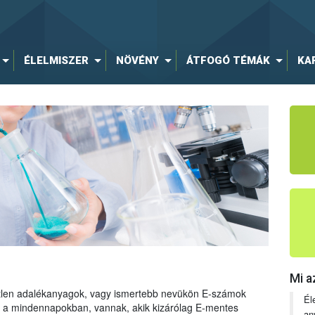
ÉLELMISZER
NÖVÉNY
ÁTFOGÓ TÉMÁK
KA
Mi a
tetlen adalékanyagok, vagy ismertebb nevükön E-számok
Él
ng a mindennapokban, vannak, akik kizárólag E-mentes
an