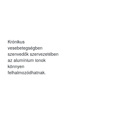
Krónikus
vesebetegségben
szenvedők szervezetében
az alumínium ionok
könnyen
felhalmozódhatnak.