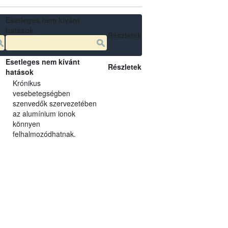
Esetleges nem kívánt
hatások
Részletek
Esetleges nem kívánt
Részletek
hatások
Krónikus
vesebetegségben
szenvedők szervezetében
az alumínium ionok
könnyen
felhalmozódhatnak.