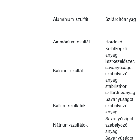
Alumínium-szulfát
Szilárdítóanyag
Ammónium-szulfát
Hordozó
Kelátképző
anyag,
lisztkezelőszer,
savanyúságot
Kalcium-szulfát
szabályozó
anyag,
stabilizátor,
szilárdítóanyag
Savanyúságot
Kálium-szulfátok
szabályozó
anyag
Savanyúságot
Nátrium-szulfátok
szabályozó
anyag
Savanyúságot