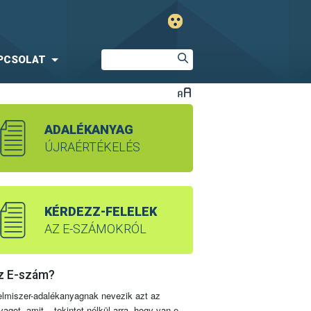
PCSOLAT
ADALÉKANYAG
ÚJRAÉRTÉKELÉS
KÉRDEZZ-FELELEK
AZ E-SZÁMOKRÓL
z E-szám?
elmiszer-adalékanyagnak nevezik azt az
yagot, amit – tekintet nélkül arra, hogy van-e