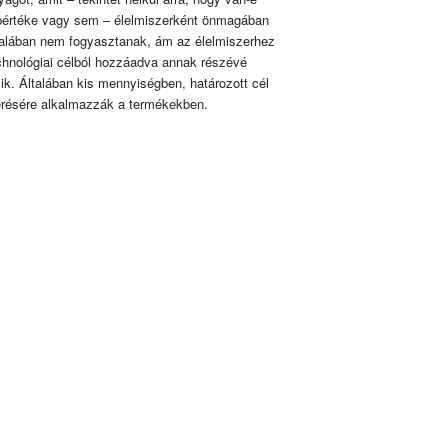
pértéke vagy sem – élelmiszerként önmagában
talában nem fogyasztanak, ám az élelmiszerhez
chnológiai célból hozzáadva annak részévé
lik. Általában kis mennyiségben, határozott cél
érésére alkalmazzák a termékekben.