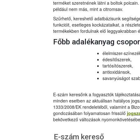
terméket szeretnének látni a boltok polcai
például nem más, mint a citromsav.
Szűrhető, kereshető adatbázisunk segítsé
funkcióit, esetleges kockázataikat, a részlet
termékekben fordulnak elő leggyakrabban és
Főbb adalékanyag csopo
élelmiszer-színezé
édesítőszerek,
tartósítószerek,
antioxidánsok,
savanyúságot szab
E-szám keresőnk a fogyasztók tájékoztatásár
minden esetben az aktuálisan hatályos jog
1333/2008/EK rendeletéből, valamint a Bizo
gondozásában folyamatosan frissülő
jogsz
bekövetkező változások nyomonkövetésébe
E-szám kereső