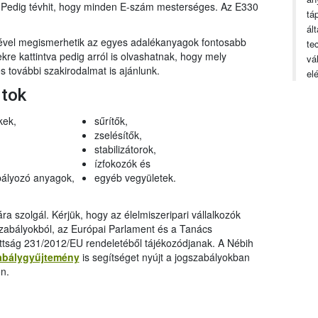
n. Pedig tévhit, hogy minden E-szám mesterséges. Az E330
tá
ál
gével megismerhetik az egyes adalékanyagok fontosabb
te
ekre kattintva pedig arról is olvashatnak, hogy mely
vá
 további szakirodalmat is ajánlunk.
el
rtok
kek,
sűrítők,
zselésítők,
stabilizátorok,
ízfokozók és
ályozó anyagok,
egyéb vegyületek.
a szolgál. Kérjük, hogy az élelmiszeripari vállalkozók
szabályokból, az Európai Parlament és a Tanács
ttság 231/2012/EU rendeletéből tájékozódjanak. A Nébih
abálygyűjtemény
is segítséget nyújt a jogszabályokban
n.