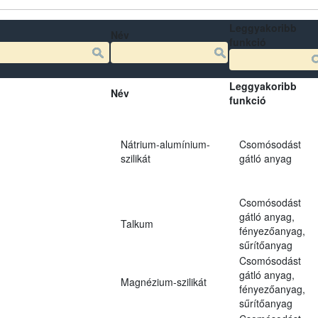
Leggyakoribb
Név
funkció
Leggyakoribb
Név
funkció
Nátrium-alumínium-
Csomósodást
szilikát
gátló anyag
Csomósodást
gátló anyag,
Talkum
fényezőanyag,
sűrítőanyag
Csomósodást
gátló anyag,
Magnézium-szilikát
fényezőanyag,
sűrítőanyag