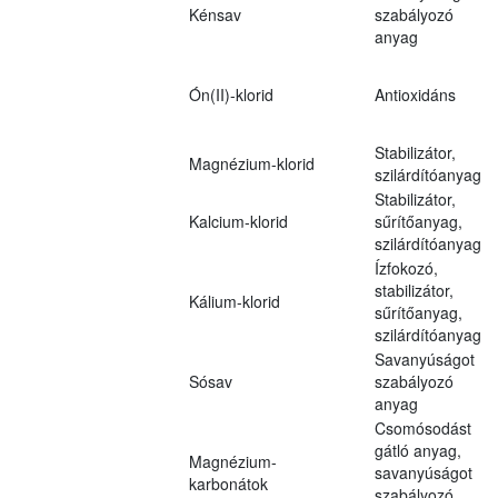
Kénsav
szabályozó
anyag
Ón(II)-klorid
Antioxidáns
Stabilizátor,
Magnézium-klorid
szilárdítóanyag
Stabilizátor,
Kalcium-klorid
sűrítőanyag,
szilárdítóanyag
Ízfokozó,
stabilizátor,
Kálium-klorid
sűrítőanyag,
szilárdítóanyag
Savanyúságot
Sósav
szabályozó
anyag
Csomósodást
gátló anyag,
Magnézium-
savanyúságot
karbonátok
szabályozó