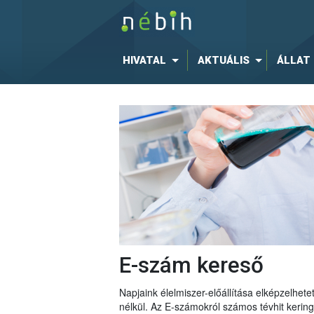
HIVATAL
AKTUÁLIS
ÁLLAT
E-szám kereső
Napjaink élelmiszer-előállítása elképzelhe
nélkül. Az E-számokról számos tévhit keri